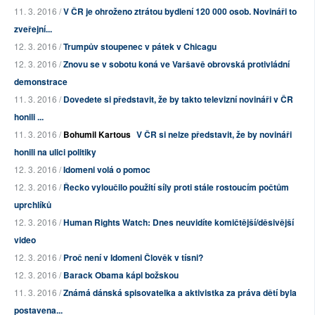
11. 3. 2016 /
V ČR je ohroženo ztrátou bydlení 120 000 osob. Novináři to
zveřejní...
12. 3. 2016 /
Trumpův stoupenec v pátek v Chicagu
12. 3. 2016 /
Znovu se v sobotu koná ve Varšavě obrovská protivládní
demonstrace
11. 3. 2016 /
Dovedete si představit, že by takto televizní novináři v ČR
honili ...
11. 3. 2016 /
Bohumil Kartous
V ČR si nelze představit, že by novináři
honili na ulici politiky
12. 3. 2016 /
Idomeni volá o pomoc
12. 3. 2016 /
Řecko vyloučilo použití síly proti stále rostoucím počtům
uprchlíků
12. 3. 2016 /
Human Rights Watch: Dnes neuvidíte komičtější/děsivější
video
12. 3. 2016 /
Proč není v Idomeni Člověk v tísni?
12. 3. 2016 /
Barack Obama kápl božskou
11. 3. 2016 /
Známá dánská spisovatelka a aktivistka za práva dětí byla
postavena...