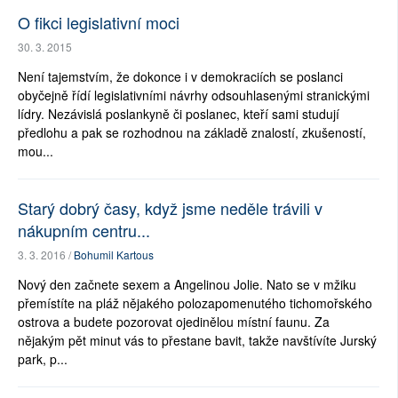
O fikci legislativní moci
30. 3. 2015
Není tajemstvím, že dokonce i v demokraciích se poslanci
obyčejně řídí legislativními návrhy odsouhlasenými stranickými
lídry. Nezávislá poslankyně či poslanec, kteří sami studují
předlohu a pak se rozhodnou na základě znalostí, zkušeností,
mou...
Starý dobrý časy, když jsme neděle trávili v
nákupním centru...
3. 3. 2016 /
Bohumil Kartous
Nový den začnete sexem a Angelinou Jolie. Nato se v mžiku
přemístíte na pláž nějakého polozapomenutého tichomořského
ostrova a budete pozorovat ojedinělou místní faunu. Za
nějakým pět minut vás to přestane bavit, takže navštívíte Jurský
park, p...