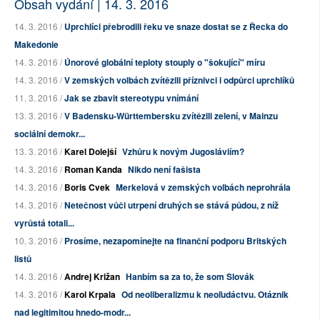
Obsah vydání | 14. 3. 2016
14. 3. 2016 /
Uprchlíci přebrodili řeku ve snaze dostat se z Řecka do
Makedonie
14. 3. 2016 /
Únorové globální teploty stouply o "šokující" míru
14. 3. 2016 /
V zemských volbách zvítězili příznivci i odpůrci uprchlíků
11. 3. 2016 /
Jak se zbavit stereotypu vnímání
13. 3. 2016 /
V Badensku-Württembersku zvítězili zelení, v Mainzu
sociální demokr...
13. 3. 2016 /
Karel Dolejší
Vzhůru k novým Jugosláviím?
14. 3. 2016 /
Roman Kanda
Nikdo není fašista
14. 3. 2016 /
Boris Cvek
Merkelová v zemských volbách neprohrála
14. 3. 2016 /
Netečnost vůči utrpení druhých se stává půdou, z níž
vyrůstá totali...
10. 3. 2016 /
Prosíme, nezapomínejte na finanční podporu Britských
listů
14. 3. 2016 /
Andrej Križan
Hanbím sa za to, že som Slovák
14. 3. 2016 /
Karol Krpala
Od neoliberalizmu k neoľudáctvu. Otáznik
nad legitimitou hnedo-modr...