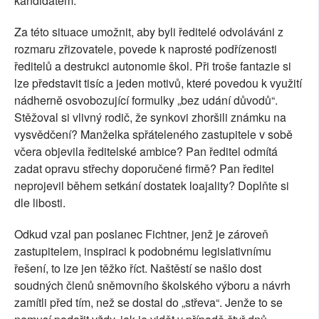
kandidátem.
Za této situace umožnit, aby byli ředitelé odvoláváni z
rozmaru zřizovatele, povede k naprosté podřízenosti
ředitelů a destrukci autonomie škol. Při troše fantazie si
lze představit tisíc a jeden motivů, které povedou k využití
nádherně osvobozující formulky „bez udání důvodů“.
Stěžoval si vlivný rodič, že synkovi zhoršili známku na
vysvědčení? Manželka spřáteleného zastupitele v sobě
včera objevila ředitelské ambice? Pan ředitel odmítá
zadat opravu střechy doporučené firmě? Pan ředitel
neprojevil během setkání dostatek loajality? Doplňte si
dle libosti.
Odkud vzal pan poslanec Fichtner, jenž je zároveň
zastupitelem, inspiraci k podobnému legislativnímu
řešení, to lze jen těžko říct. Naštěstí se našlo dost
soudných členů sněmovního školského výboru a návrh
zamítli před tím, než se dostal do „střeva“. Jenže to se