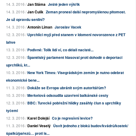
14. 3. 2016 /
Jan Sláma
Ještě jeden výkřik
14. 3. 2016 /
Jan Čulík
Zeman pronesl další nepromyšlenou pitomost.
Je už opravdu senilní?
14. 3. 2016 /
Antonín Líman
Jaroslav Vacek
12. 3. 2016 /
Uprchlíci myjí před stanem v Idomeni novorozence z PET
lahve
13. 3. 2016 /
Podivné: Tolik lidí ví, co dělali nacisté...
12. 3. 2016 /
Španělský parlament hlasoval proti dohodě o deportaci
uprchlíků, kt...
10. 3. 2016 /
New York Times: Visegrádským zemím je nutno odebrat
ekonomické bene...
11. 3. 2016 /
Dokáže se Evropa ubránit svým autoritářům?
10. 3. 2016 /
Merkelová odsoudila uzavření balkánské cesty
12. 3. 2016 /
BBC: Turecké pobřežní hlídky zasáhly člun s uprchlíky
tyčemi
12. 3. 2016 /
Karel Dolejší
Co je regresívní levice?
11. 3. 2016 /
Daniel Veselý
Úsvit jednoho z bloků budov/kvádrů/kostek/
špalků/pařezů… proti is...