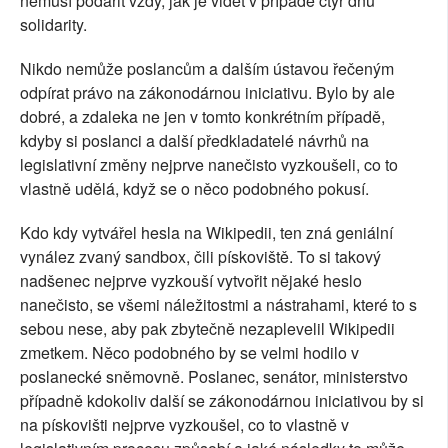
nemusí podařit vždy, jak je vidět v případě čtyř dnů
solidarity.
Nikdo nemůže poslancům a dalším ústavou řečeným
odpírat právo na zákonodárnou iniciativu. Bylo by ale
dobré, a zdaleka ne jen v tomto konkrétním případě,
kdyby si poslanci a další předkladatelé návrhů na
legislativní změny nejprve nanečisto vyzkoušeli, co to
vlastně udělá, když se o něco podobného pokusí.
Kdo kdy vytvářel hesla na Wikipedii, ten zná geniální
vynález zvaný sandbox, čili pískoviště. To si takový
nadšenec nejprve vyzkouší vytvořit nějaké heslo
nanečisto, se všemi náležitostmi a nástrahami, které to s
sebou nese, aby pak zbytečně nezaplevelil Wikipedii
zmetkem. Něco podobného by se velmi hodilo v
poslanecké sněmovně. Poslanec, senátor, ministerstvo
případně kdokoliv další se zákonodárnou iniciativou by si
na pískovišti nejprve vyzkoušel, co to vlastně v