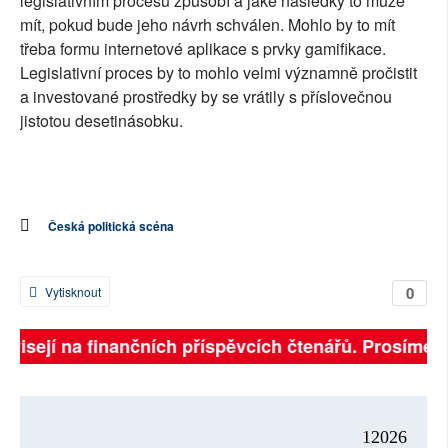
legislativním procesu způsobí a jaké následky to může
mít, pokud bude jeho návrh schválen. Mohlo by to mít
třeba formu internetové aplikace s prvky gamifikace.
Legislativní proces by to mohlo velmi významně pročistit
a investované prostředky by se vrátily s příslovečnou
jistotou desetinásobku.
Česká politická scéna
0
Vytisknout
závisejí na finančních příspěvcích čtenářů. Prosíme, p
12026