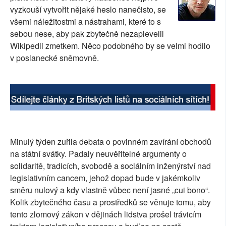
vyzkouší vytvořit nějaké heslo nanečisto, se
SOCIÁLNÍ SÍTĚ
všemi náležitostmi a nástrahami, které to s
sebou nese, aby pak zbytečně nezaplevelil
RUBRIKY
Wikipedii zmetkem. Něco podobného by se velmi hodilo
v poslanecké sněmovně.
PLNÁ VERZE STRÁNEK
Minulý týden zuřila debata o povinném zavírání obchodů
na státní svátky. Padaly neuvěřitelné argumenty o
solidaritě, tradicích, svobodě a sociálním inženýrství nad
legislativním cancem, jehož dopad bude v jakémkoliv
směru nulový a kdy vlastně vůbec není jasné „cui bono“.
Kolik zbytečného času a prostředků se věnuje tomu, aby
tento zlomový zákon v dějinách lidstva prošel trávicím