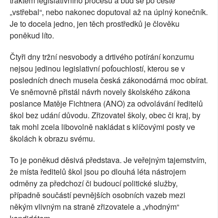
traktem legislativního procesu a buď se po cestě
„vstřebal“, nebo nakonec doputoval až na úplný konečník.
Je to docela jedno, jen těch prostředků je člověku
poněkud líto.
Čtyři dny tržní nesvobody a drtivého potírání konzumu
nejsou jedinou legislativní poťouchlostí, kterou se v
posledních dnech musela česká zákonodárná moc obírat.
Ve sněmovně přistál návrh novely školského zákona
poslance Matěje Fichtnera (ANO) za odvolávání ředitelů
škol bez udání důvodu. Zřizovatel školy, obec či kraj, by
tak mohl zcela libovolně nakládat s klíčovými posty ve
školách k obrazu svému.
To je poněkud děsivá představa. Je veřejným tajemstvím,
že místa ředitelů škol jsou po dlouhá léta nástrojem
odměny za předchozí či budoucí politické služby,
případně součástí pevnějších osobních vazeb mezi
někým vlivným na straně zřizovatele a „vhodným“