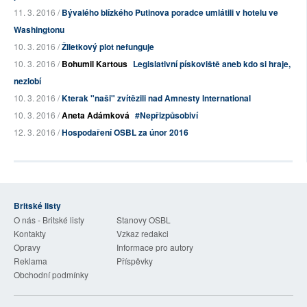
11. 3. 2016 /
Bývalého blízkého Putinova poradce umlátili v hotelu ve
Washingtonu
10. 3. 2016 /
Žiletkový plot nefunguje
10. 3. 2016 /
Bohumil Kartous
Legislativní pískoviště aneb kdo si hraje,
nezlobí
10. 3. 2016 /
Kterak "naši" zvítězili nad Amnesty International
10. 3. 2016 /
Aneta Adámková
#Nepřizpůsobiví
12. 3. 2016 /
Hospodaření OSBL za únor 2016
Britské listy
O nás - Britské listy
Stanovy OSBL
Kontakty
Vzkaz redakci
Opravy
Informace pro autory
Reklama
Příspěvky
Obchodní podmínky