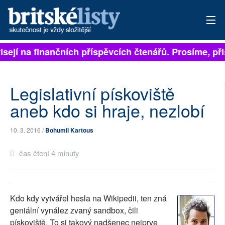
isejí na finančních příspěvcích čtenářů. Prosíme, přis
PŘIHLÁSIT
AKTUÁLNÍ VYDÁNÍ
Legislativní pískoviště
ARCHIV
aneb kdo si hraje, nezlobí
ROZHOVORY
10. 3. 2016 /
Bohumil Kartous
TÉMATA
čas čtení 4 minuty
NEJČTENĚJŠÍ ZA 7 DNÍ
AUTOŘI
Kdo kdy vytvářel hesla na Wikipedii, ten zná
geniální vynález zvaný sandbox, čili
PŘÍSPĚVKY NA PROVOZ
pískoviště. To si takový nadšenec nejprve