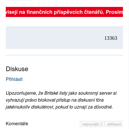
závisejí na finančních příspěvcích čtenářů. Prosíme, 
13363
Diskuse
Přihlásit
Upozorňujeme, že Britské listy jako soukromý server si
vyhrazují právo blokovat přístup na diskusní fóra
jakémukoliv diskutérovi, pokud to uznají za důvodné.
Komentáře
nejnovější
oblíbené