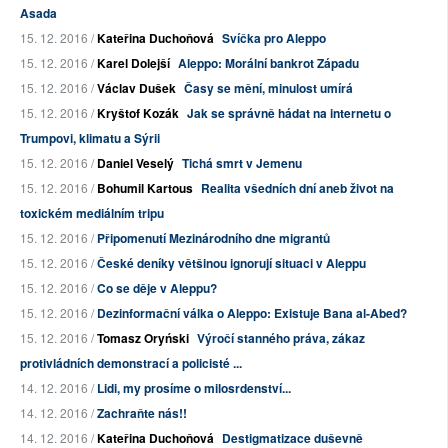
Asada
15. 12. 2016 /
Kateřina Duchoňová
Svíčka pro Aleppo
15. 12. 2016 /
Karel Dolejší
Aleppo: Morální bankrot Západu
15. 12. 2016 /
Václav Dušek
Časy se mění, minulost umírá
15. 12. 2016 /
Kryštof Kozák
Jak se správně hádat na internetu o
Trumpovi, klimatu a Sýrii
15. 12. 2016 /
Daniel Veselý
Tichá smrt v Jemenu
15. 12. 2016 /
Bohumil Kartous
Realita všedních dní aneb život na
toxickém mediálním tripu
15. 12. 2016 /
Připomenutí Mezinárodního dne migrantů
15. 12. 2016 /
České deníky většinou ignorují situaci v Aleppu
15. 12. 2016 /
Co se děje v Aleppu?
15. 12. 2016 /
Dezinformační válka o Aleppo: Existuje Bana al-Abed?
15. 12. 2016 /
Tomasz Oryński
Výročí stanného práva, zákaz
protivládních demonstrací a policisté ...
14. 12. 2016 /
Lidi, my prosíme o milosrdenství...
14. 12. 2016 /
Zachraňte nás!!
14. 12. 2016 /
Kateřina Duchoňová
Destigmatizace duševně