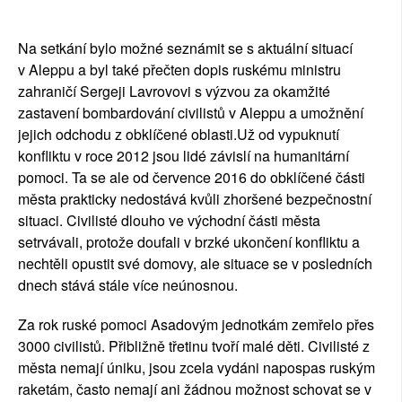
Na setkání bylo možné seznámit se s aktuální situací
v Aleppu a byl také přečten dopis ruskému ministru
zahraničí Sergeji Lavrovovi s výzvou za okamžité
zastavení bombardování civilistů v Aleppu a umožnění
jejich odchodu z obklíčené oblasti.Už od vypuknutí
konfliktu v roce 2012 jsou lidé závislí na humanitární
pomoci. Ta se ale od července 2016 do obklíčené části
města prakticky nedostává kvůli zhoršené bezpečnostní
situaci. Civilisté dlouho ve východní části města
setrvávali, protože doufali v brzké ukončení konfliktu a
nechtěli opustit své domovy, ale situace se v posledních
dnech stává stále více neúnosnou.
Za rok ruské pomoci Asadovým jednotkám zemřelo přes
3000 civilistů. Přibližně třetinu tvoří malé děti. Civilisté z
města nemají úniku, jsou zcela vydáni napospas ruským
raketám, často nemají ani žádnou možnost schovat se v