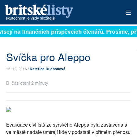
visejí na finančních příspěvcích čtenářů. Prosíme, při
PŘIHLÁSIT
AKTUÁLNÍ VYDÁNÍ
Svíčka pro Aleppo
ARCHIV
15. 12. 2016 /
Kateřina Duchoňová
ROZHOVORY
čas čtení 2 minuty
TÉMATA
NEJČTENĚJŠÍ ZA 7 DNÍ
AUTOŘI
Evakuace civilistů ze syrského Aleppa byla zastavena a
PŘÍSPĚVKY NA PROVOZ
ve městě nadále umírají lidé v podstatě v přímém přenosu