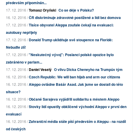
především připomínán...
17. 12. 2016 /
Tomasz Oryński
Co se děje v Polsku?
16. 12. 2016 /
ČR diskriminuje zdravotně postižené a lidi bez domova
17. 12. 2016 /
Tisíce obyvatel Aleppa zoufale čekají na evakuaci:
autobusy nepřijely
17. 12. 2016 /
Donald Trump uklidňuje své stoupence na Floridě:
Nebuďte zlí!
17. 12. 2016 /
"Neskutečný vývoj": Poslanci polské opozice bylo
zabráněno v parlam...
17. 12. 2016 /
Daniel Veselý
O vlivu Dicka Cheneyho na Trumpův tým
16. 12. 2016 /
Czech Republic: We will ban hijab and arm our citizens
16. 12. 2016 /
Aleppo ovládne Bašár Asad. Jak jsme se dostali do této
situace?
16. 12. 2016 /
Občané Sarajeva vyjádřili solidaritu s městem Aleppo
16. 12. 2016 /
Stovky lidí opustily obklíčené východní Aleppo v první den
evakuací
16. 12. 2016 /
Zahraniční média stále píší především o Aleppu - na rozdíl
od českých