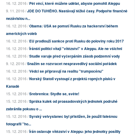
16. 12. 2016 /
Pět věcí, které můžete udělat, abyste pomohli Aleppu
9. 11. 2016 /
JDE DO TUHÉHO. Nastávají těžké časy. Podpořte finančně
nezávislou n...
16. 12. 2016 /
Obama: USA se pomstí Rusku za hackerství během
amerických voleb
16. 12. 2016 /
EU prodlouží sankce proti Rusku do poloviny roku 2017
16. 12. 2016 /
Íránští politici vítají "vítězství" v Aleppu. Ale ne všichni
16. 12. 2016 /
Studie varuje před vyčerpáním zásob podzemní vody
9. 12. 2016 /
Snažím se rozvracet nespravedlivý sociální pořádek
16. 12. 2016 /
Vědci se připravují na realitu "trumpocénu"
16. 12. 2016 /
Norský Statoil vystoupí z projektů ropných písků v
Kanadě
15. 12. 2016 /
Srebrenica: Styďte se, světe!
15. 12. 2016 /
Sprška kulek od proasadovských jednotek podruhé
zabránila pokusu o ...
15. 12. 2016 /
Syrský velvyslanec byl přistižen, že použil falešnou
fotografii "ho...
15. 12. 2016 /
Írán oslavuje vítězství v Aleppu: jeho jednotky posílily