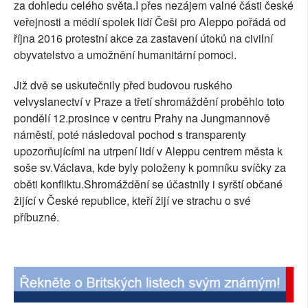
za dohledu celého světa.I přes nezájem valné části české
SOCIÁLNÍ SÍTĚ
veřejnosti a médií spolek lidí Češi pro Aleppo pořádá od
října 2016 protestní akce za zastavení útoků na civilní
RUBRIKY
obyvatelstvo a umožnění humanitární pomoci.
PLNÁ VERZE STRÁNEK
Již dvě se uskutečnily před budovou ruského
velvyslanectví v Praze a třetí shromáždění proběhlo toto
pondělí 12.prosince v centru Prahy na Jungmannově
náměstí, poté následoval pochod s transparenty
upozorňujícími na utrpení lidí v Aleppu centrem města k
soše sv.Václava, kde byly položeny k pomníku svíčky za
oběti konfliktu.Shromáždění se účastnily i syrští občané
žijící v České republice, kteří žijí ve strachu o své
příbuzné.