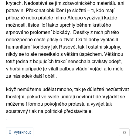
krytech. Nedostává se jim zdravotnického materiálu ani
potravin. Překonat obklíčení je složité – ti, kdo mají
příbuzné nebo přátele mimo Aleppo využívají každé
možnosti, tisíce lidí takto uprchly během krátkého
srpnového prolomení blokády. Desítky z nich při této
nebezpečné cestě přišly o život. Od té doby vyhlásili
humanitární koridory jak Rusové, tak i ostatní skupiny,
nikdy se to ale nesetkalo s větším úspěchem. Většinou
totiž jedna z bojujících frakcí nenechala civilisty odejít,
v horším případě je vítali palbou vládní vojáci a to mělo
za následek další oběti.
když nemůžeme udělat mnoho, tak je důležité nezůstávat
lhostejní, pokud ve světě umírají nevinní lidé.Vyjádřit se
můžeme i formou pokojného protestu a vyvíjet tak
soustavný tlak na politické představitele.
.
0
Vytisknout