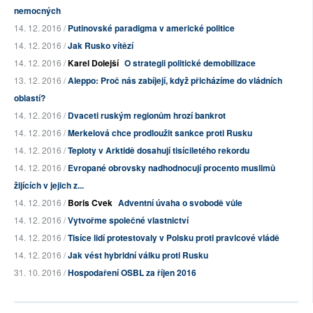
nemocných
14. 12. 2016 /
Putinovské paradigma v americké politice
14. 12. 2016 /
Jak Rusko vítězí
14. 12. 2016 /
Karel Dolejší
O strategii politické demobilizace
13. 12. 2016 /
Aleppo: Proč nás zabíjejí, když přicházíme do vládních
oblastí?
14. 12. 2016 /
Dvaceti ruským regionům hrozí bankrot
14. 12. 2016 /
Merkelová chce prodloužit sankce proti Rusku
14. 12. 2016 /
Teploty v Arktidě dosahují tisíciletého rekordu
14. 12. 2016 /
Evropané obrovsky nadhodnocují procento muslimů
žijících v jejich z...
14. 12. 2016 /
Boris Cvek
Adventní úvaha o svobodě vůle
14. 12. 2016 /
Vytvořme společné vlastnictví
14. 12. 2016 /
Tisíce lidí protestovaly v Polsku proti pravicové vládě
14. 12. 2016 /
Jak vést hybridní válku proti Rusku
31. 10. 2016 /
Hospodaření OSBL za říjen 2016