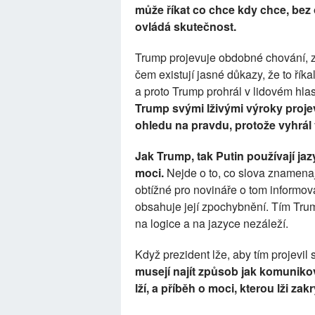
může říkat co chce kdy chce, bez
ovládá skutečnost.
Trump projevuje obdobné chování, zj
čem existují jasné důkazy, že to říkal
a proto Trump prohrál v lidovém hlas
Trump svými lživými výroky projev
ohledu na pravdu, protože vyhrál 
Jak Trump, tak Putin používají jaz
moci.
Nejde o to, co slova znamenají
obtížné pro novináře o tom informov
obsahuje její zpochybnění. Tím Tru
na logice a na jazyce nezáleží.
Když prezident lže, aby tím projevi
musejí najít způsob jak komunikova
lží, a příběh o moci, kterou lži zakr