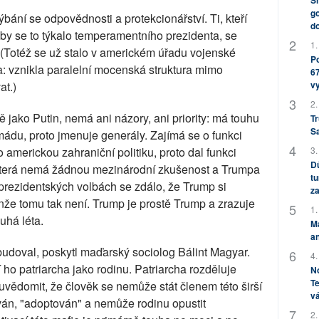
Sh
go
bání se odpovědnosti a protekcionářství. Ti, kteří
do
by se to týkalo temperamentního prezidenta, se
1.
(Totéž se už stalo v americkém úřadu vojenské
Po
 vznikla paralelní mocenská struktura mimo
67
at.)
v
2.
 jako Putin, nemá ani názory, ani priority: má touhu
Tr
S
ádu, proto jmenuje generály. Zajímá se o funkci
 americkou zahraniční politiku, proto dal funkci
3.
Dů
která nemá žádnou mezinárodní zkušenost a Trumpa
tu
rezidentských volbách se zdálo, že Trump si
za
že tomu tak není. Trump je prostě Trump a zrazuje
1.
uhá léta.
M
an
vybudoval, poskytl maďarský sociolog Bálint Magyar.
4.
dí ho patriarcha jako rodinu. Patriarcha rozděluje
No
Te
 uvědomit, že člověk se nemůže stát členem této širší
vá
ván, "adoptován" a nemůže rodinu opustit
2.