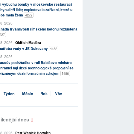
ři výbuchu bomby v moskevské restauraci
hynuli tři lidé; explodovalo zařízení, které u
ebe měla žena
4272
 8. 2026
hada trvanlivosti římského betonu rozluštěna
227
 8. 2026
Oldřich Maděra
potřeba vody v JE Dukovany
4132
 8. 2026
ausův podržtaška v roli Babišova ministra
hraničí tají úzké technologické propojení se
přízněným dezinformačním zdrojem
3486
Týden
Měsíc
Rok
Vše
ílenější dnes
 8. 2026
Petr Waniek Horváth