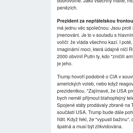
dobrovolně. Jako všechny mafie, mot
penězích.
Prezident za nepřátelskou frontou
má jednu věc společnou: Jsou proti 
jmenováni. Je to v souladu s hlavn
voliči: že vláda všechno kazí. I poté
imaginární moci, která údajně ničí 
2000 obvinil Putin ty, kdo "zničili
je jeho.
Trump hovoří podobně o CIA v souvi
amerických voleb, nebo když reagova
prezidentkou. "Zajímavé, že USA pr
bych neměl přijmout blahopřejný tel
Spojené státy prodávaly zbraně na T
součástí USA. Trump bude dále pohlí
řídit. Když řekl, že "vypustí bažinu"
špatná a musí být zlikvidována.