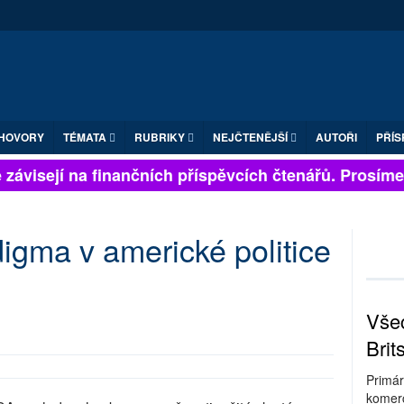
HOVORY
TÉMATA
RUBRIKY
NEJČTENĚJŠÍ
AUTOŘI
PŘÍS
ávisejí na finančních příspěvcích čtenářů. Prosíme, p
igma v americké politice
Všec
Brit
Primár
komerc