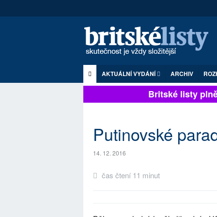
AKTUÁLNÍ VYDÁNÍ
ARCHIV
ROZ
Britské listy plně z
Putinovské parad
14. 12. 2016
čas čtení 11 minut