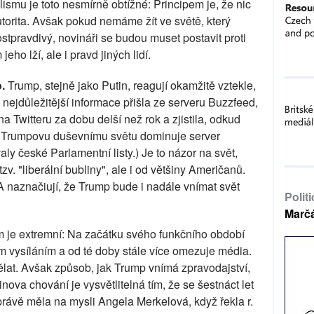
lismu je toto nesmírně obtížné: Principem je, že nic
autorita. Avšak pokud nemáme žít ve světě, který
stpravdivý, novináři se budou muset postavit proti
ho lží, ale i pravd jiných lidí.
o.
Trump, stejně jako Putin, reagují okamžitě vztekle,
d nejdůležitější informace přišla ze serveru Buzzfeed,
 Twitteru za dobu delší než rok a zjistila, odkud
, Trumpovu duševnímu světu dominuje server
aly české Parlamentní listy.) Je to názor na svět,
zv. "liberální bubliny", ale i od většiny Američanů.
A naznačiují, že Trump bude i nadále vnímat svět
Polit
Marč
m je extremní: Na začátku svého funkčního období
m vysíláním a od té doby stále více omezuje média.
at. Avšak způsob, jak Trump vnímá zpravodajství,
nova chování je vysvětlitelná tím, že se šestnáct let
o právě měla na mysli Angela Merkelová, když řekla r.