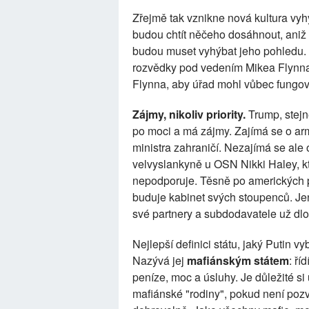
Zřejmě tak vznikne nová kultura vyhý
budou chtít něčeho dosáhnout, aniž 
budou muset vyhýbat jeho pohledu. 
rozvědky pod vedením Mikea Flynna:
Flynna, aby úřad mohl vůbec fungov
Zájmy, nikoliv priority.
Trump, stejně
po moci a má zájmy. Zajímá se o arm
ministra zahraničí. Nezajímá se ale o
velvyslankyně u OSN Nikki Haley, 
nepodporuje. Těsně po amerických p
buduje kabinet svých stoupenců. Jen
své partnery a subdodavatele už dlo
Nejlepší definici státu, jaký Putin 
Nazývá jej
mafiánským státem
: ří
peníze, moc a úsluhy. Je důležité si
mafiánské "rodiny", pokud není poz