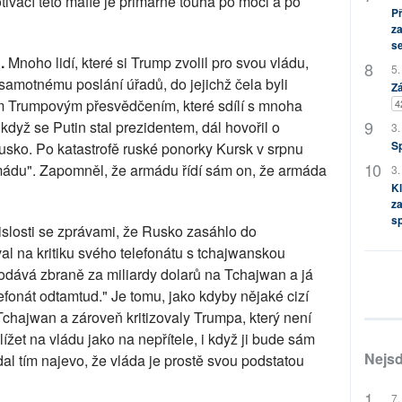
ivací této mafie je primárně touha po moci a po
P
za
s
.
Mnoho lidí, které si Trump zvolil pro svou vládu,
5.
samotnému poslání úřadů, do jejichž čela byli
Zá
ím Trumpovým přesvědčením, které sdílí s mnoha
4
, když se Putin stal prezidentem, dál hovořil o
3.
S
Rusko. Po katastrofě ruské ponorky Kursk v srpnu
 armádu". Zapomněl, že armádu řídí sám on, že armáda
3.
Kl
za
s
slosti se zprávami, že Rusko zasáhlo do
l na kritiku svého telefonátu s tchajwanskou
odává zbraně za miliardy dolarů na Tchajwan a já
efonát odtamtud." Je tomu, jako kdyby nějaké cizí
chajwan a zároveň kritizovaly Trumpa, který není
žet na vládu jako na nepřítele, i když ji bude sám
Nejsd
, dal tím najevo, že vláda je prostě svou podstatou
7.