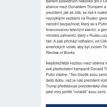
Během posledních několika dní v US
aliance mezi Donaldem Trumpem a 
prezident, jak se zdá, se lísá k rusk
nezvyklými vazbami na Rusko: gene
národní bezpečnost, který se s Puti
financovanou televizní stanici, a ge
ministra zahraničí, který v Rusku uz
řád. A pak přichází odhalení, od CI
amerických voleb, aby byl zvolen T
Review of Books.
Nejdůležitější vazbou mezi oběma mu
své předvolební kampaně Donald T
Putin vládne. "Ten člověk svou zemi
delší dobu, než je náš prezident vů
Trump představuje prezidentský úřad 
jaké míry politik "ovládá" svou zemi.