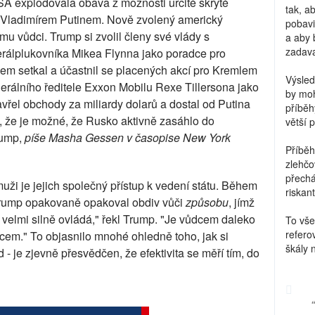
A explodovala obava z možnosti určité skryté
tak, a
Vladimírem Putinem. Nově zvolený americký
pobavi
ému vůdci. Trump si zvolil členy své vlády s
a aby 
zadava
rálplukovníka Mikea Flynna jako poradce pro
nem setkal a účastnil se placených akcí pro Kremlem
Výsled
nerálního ředitele Exxon Mobilu Rexe Tillersona jako
by moh
avřel obchody za miliardy dolarů a dostal od Putina
příběh
A, že je možné, že Rusko aktivně zasáhlo do
větší 
rump,
píše Masha Gessen v časopise New York
Příběh
zlehčo
přechá
ži je jejich společný přístup k vedení státu. Během
riskant
rump opakovaně opakoval obdiv vůči
způsobu
, jímž
 velmi silně ovládá," řekl Trump. "Je vůdcem daleko
To vše
refero
dcem." To objasnilo mnohé ohledně toho, jak si
škály 
- je zjevně přesvědčen, že efektivita se měří tím, do