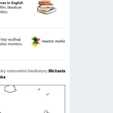
icky nekorektní karikatury
Michaela
áka