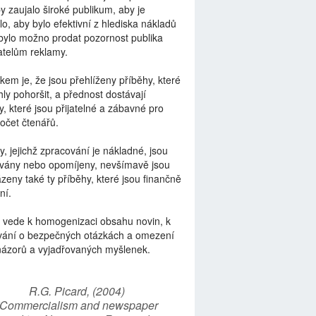
by zaujalo široké publikum, aby je
lo, aby bylo efektivní z hlediska nákladů
bylo možno prodat pozornost publika
telům reklamy.
kem je, že jsou přehlíženy příběhy, které
ly pohoršit, a přednost dostávají
y, které jsou přijatelné a zábavné pro
počet čtenářů.
y, jejichž zpracování je nákladné, jsou
vány nebo opomíjeny, nevšímavě jsou
zeny také ty příběhy, které jsou finančně
ní.
 vede k homogenizaci obsahu novin, k
vání o bezpečných otázkách a omezení
názorů a vyjadřovaných myšlenek.
R.G. Picard, (2004)
“Commercialism and newspaper