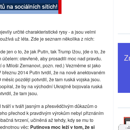
vily určité charakteristické rysy - a jsou velmi
používá už léta. Zde je seznam několika z nich:
e jen o to, že jak Putin, tak Trump lžou, jde o to, že
 účelem: otevřeně, aby prosadili moc nad pravdu.
í o Miloši Zemanovi, pozn. red.) Vezměme si jako
 V březnu 2014 Putin tvrdil, že na nově anektovaném
měsíc později potvrdil, že tam ruská vojska jsou.
píral, že by na východní Ukrajině bojovala ruská
vrdil, že tam jsou.
l tváří v tváři jasným a přesvědčivým důkazům o
jeho přechod k pravdivým výrokům nebyl přiznáním
ubačná tvrzení, učiněná až tehdy, kdy se mu to
 jednotnou věc:
Putinova moc leží v tom, že si