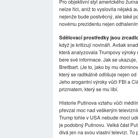
Pro objektivní styl amerického žurna
nelze říci, aniž to vyslovila nějaká 
nejenže bude postvěcný, ale také po
novému prezidentu nejen odhalením je
Sdělovací prostředky jsou zrcadl
když je kritizují novináři. Avšak sna
která analyzovala Trumpovy výroky na
bere své informace. Jak se ukazuje
Breitbart. (Je to, jako by mu dominov
který se radikálně odlišuje nejen od t
Jeho arogantní výroky vůči FBI a CI
prizmatem, který se mu líbí.
Historie Putinova vztahu vůči médií
převzal moc nad veškerým televizní
Trump tohle v USA nebude moci uděl
je podobný Putinovu. Velká část Puti
dívá jen na svou vlastní televizi. T