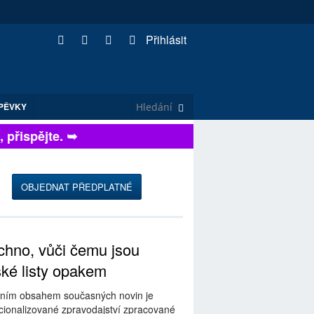
Přihlásit
PĚVKY
řispějte. ➥
OBJEDNAT PŘEDPLATNÉ
hno, vůči čemu jsou
ské listy opakem
ním obsahem současných novin je
ionalizované zpravodajství zpracované