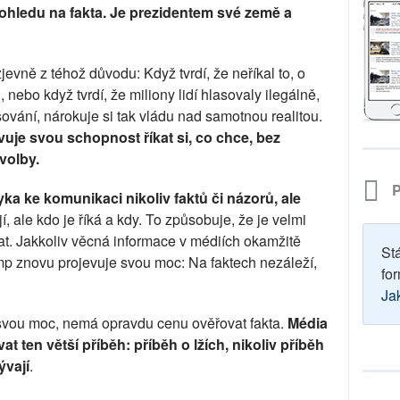
 ohledu na fakta. Je prezidentem své země a
evně z téhož důvodu: Když tvrdí, že neříkal to, o
, nebo když tvrdí, že miliony lidí hlasovaly ilegálně,
ování, nárokuje si tak vládu nad samotnou realitou.
uje svou schopnost říkat si, co chce, bez
volby.
P
yka ke komunikaci nikoliv faktů či názorů, ale
, ale kdo je říká a kdy. To způsobuje, že je velmi
at. Jakkoliv věcná informace v médiích okamžitě
St
mp znovu projevuje svou moc: Na faktech nezáleží,
for
Ja
l svou moc, nemá opravdu cenu ověřovat fakta.
Média
t ten větší příběh: příběh o lžích, nikoliv příběh
ývají
.