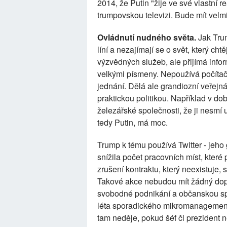
2014, že Putin "žije ve své vlastní r
trumpovskou televizi. Bude mít velmi
Ovládnutí nudného světa.
Jak Trum
líní a nezajímají se o svět, který ch
výzvědných služeb, ale přijímá inf
velkými písmeny. Nepoužívá počítač
jednání. Dělá ale grandiozní veřejná 
praktickou politikou. Například v dob
železářské společnosti, že ji nesmí 
tedy Putin, má moc.
Trump k tému používá Twitter - jeho g
snížila počet pracovních míst, kter
zrušení kontraktu, který neexistuje,
Takové akce nebudou mít žádný dopad
svobodné podnikání a občanskou spo
léta sporadického mikromanagementu
tam neděje, pokud šéf či prezident n