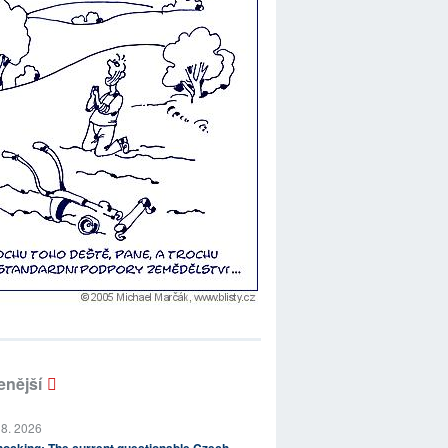
enější
 8. 2026