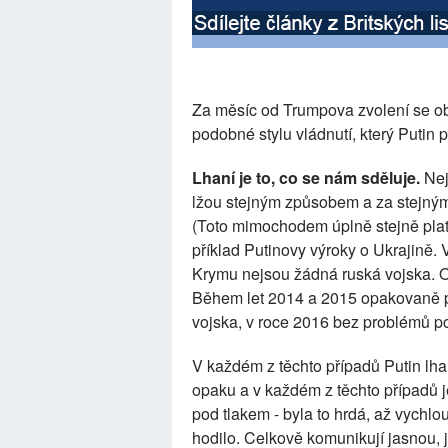
Za měsíc od Trumpova zvolení se obje
podobné stylu vládnutí, který Putin 
Lhaní je to, co se nám sděluje.
Nejd
lžou stejným způsobem a za stejným
(Toto mimochodem úplně stejně plat
příklad Putinovy výroky o Ukrajině.
Krymu nejsou žádná ruská vojska. O 
Během let 2014 a 2015 opakovaně po
vojska, v roce 2016 bez problémů pot
V každém z těchto případů Putin lha
opaku a v každém z těchto případů 
pod tlakem - byla to hrdá, až vychlo
hodilo. Celkově komunikují jasnou,