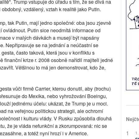
ealitě". Trump vstupuje do úřadu s tím, že se dívá na
 obdobný, vzdálený, vztah k realitě jako Putin.
p, tak Putin, mají jedno společné: oba jsou zjevně
tějí ovládnout. Putin sice neodmítá informace od
ormace v malých dávkách a musejí být napsány
e. Nepřipravuje se na jednání a neúčastní se
gesta, často taková, která jsou v konfliktu s
ě finanční krize r. 2008 osobně nařídil majiteli jedné
uzavřít. Většinou to má jen demonstrovat, kdo že,
esta vůči firmě Carrier, kterou donutil, aby (trochu)
é přesunuje do Mexika, nebo vyhrožování Boeingu,
 slouží jedinému účelu: ukázat, že Trump je u moci.
 na veřejnou politickou strategii, ale ochromí
lečnost i kulturu vlády. V Rusku způsobila dlouhá
Nejčt
, že je vláda nefunkční a zkorumpovaná: nic se
ezasáhne, a totéž nyní hrozí i v Americe.
1.