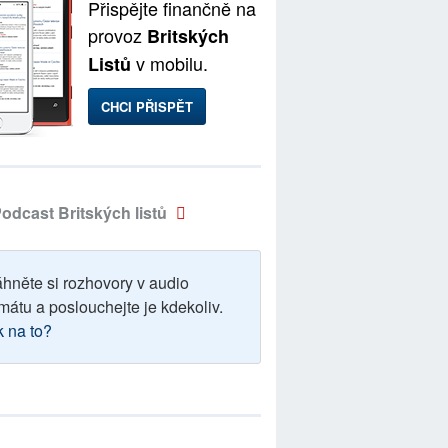
Přispějte finančně na
provoz
Britských
v mobilu.
Listů
CHCI PŘISPĚT
odcast Britských listů
áhněte si rozhovory v audio
mátu a poslouchejte je kdekoliv.
k na to?