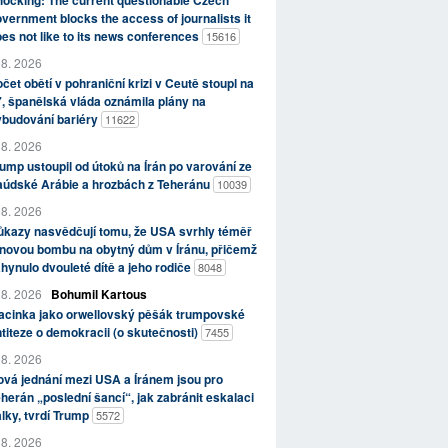
ocking: The current questionable Czech
vernment blocks the access of journalists it
es not like to its news conferences
15616
 8. 2026
čet obětí v pohraniční krizi v Ceutě stoupl na
, španělská vláda oznámila plány na
ybudování bariéry
11622
 8. 2026
ump ustoupil od útoků na Írán po varování ze
aúdské Arábie a hrozbách z Teheránu
10039
 8. 2026
kazy nasvědčují tomu, že USA svrhly téměř
novou bombu na obytný dům v Íránu, přičemž
hynulo dvouleté dítě a jeho rodiče
8048
 8. 2026
Bohumil Kartous
acinka jako orwellovský pěšák trumpovské
titeze o demokracii (o skutečnosti)
7455
 8. 2026
vá jednání mezi USA a Íránem jsou pro
herán „poslední šancí“, jak zabránit eskalaci
lky, tvrdí Trump
5572
 8. 2026