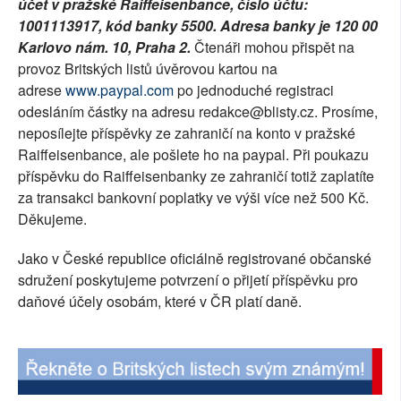
účet v pražské Raiffeisenbance, číslo účtu:
1001113917, kód banky 5500. Adresa banky je 120 00
Karlovo nám. 10, Praha 2.
Čtenáři mohou přispět na
provoz Britských listů úvěrovou kartou na
adrese
www.paypal.com
po jednoduché registraci
odesláním částky na adresu redakce@blisty.cz. Prosíme,
neposílejte příspěvky ze zahraničí na konto v pražské
Raiffeisenbance, ale pošlete ho na paypal. Při poukazu
příspěvku do Raiffeisenbanky ze zahraničí totiž zaplatíte
za transakci bankovní poplatky ve výši více než 500 Kč.
Děkujeme.
Jako v České republice oficiálně registrované občanské
sdružení poskytujeme potvrzení o přijetí příspěvku pro
daňové účely osobám, které v ČR platí daně.