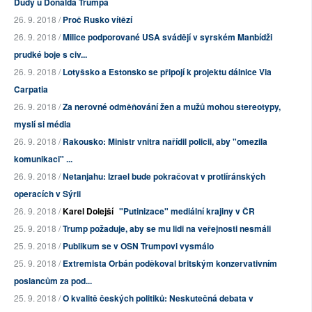
Dudy u Donalda Trumpa
26. 9. 2018 /
Proč Rusko vítězí
26. 9. 2018 /
Milice podporované USA svádějí v syrském Manbídži
prudké boje s civ...
26. 9. 2018 /
Lotyšsko a Estonsko se připojí k projektu dálnice Via
Carpatia
26. 9. 2018 /
Za nerovné odměňování žen a mužů mohou stereotypy,
myslí si média
26. 9. 2018 /
Rakousko: Ministr vnitra nařídil policii, aby "omezila
komunikaci" ...
26. 9. 2018 /
Netanjahu: Izrael bude pokračovat v protiíránských
operacích v Sýrii
26. 9. 2018 /
Karel Dolejší
"Putinizace" mediální krajiny v ČR
25. 9. 2018 /
Trump požaduje, aby se mu lidi na veřejnosti nesmáli
25. 9. 2018 /
Publikum se v OSN Trumpovi vysmálo
25. 9. 2018 /
Extremista Orbán poděkoval britským konzervativním
poslancům za pod...
25. 9. 2018 /
O kvalitě českých politiků: Neskutečná debata v