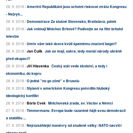
28. 9. 2018 /
Američtí Republikáni jsou ochotni riskovat ztrátu Kongresu
- Nejvyš...
28. 9. 2018 /
Demonstrace Za slušné Slovensko, Bratislava, pátek
28. 9. 2018 /
Jak vnímají Mnichov Britové? Podívejte se na film britské
televize
28. 9. 2018 /
Umře vám také dcera kvůli špatnému značení baget?
28. 9. 2018 /
Jan Čulík
Jak se mají, sakra, tedy menší národy ubránit
před okupací?
28. 9. 2018 /
Jiří Hlavenka
Český stát vede školství, a tedy i
ekonomiku, do kopru
28. 9. 2018 /
O jedné "no go zóně" v Bruselu
28. 9. 2018 /
Slyšení v americkém Kongresu potvrdilo hluboký
ideologický konflikt
28. 9. 2018 /
Boris Cvek
Mnichovská zrada, sv. Václav a Němci
27. 9. 2018 /
Timmermans: Evropa bude razantně hájit svou demokracii
a stabilitu ...
27. 9. 2018 /
Nejrozsáhlejší manévry od studené války: NATO nacvičí
obranu proti ...