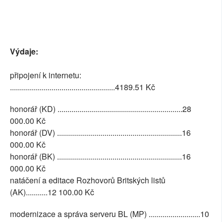
Výdaje:
připojení k internetu:
.....................................................4189.51 Kč
honorář (KD) ...............................................................28
000.00 Kč
honorář (DV) ...............................................................16
000.00 Kč
honorář (BK) ...............................................................16
000.00 Kč
natáčení a editace Rozhovorů Britských listů
(AK)...........12 100.00 Kč
modernizace a správa serveru BL (MP) ..........................10