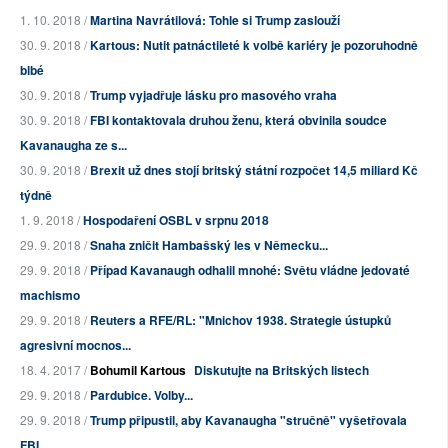
1. 10. 2018 /
Martina Navrátilová: Tohle si Trump zaslouží
30. 9. 2018 /
Kartous: Nutit patnáctileté k volbě kariéry je pozoruhodně
blbé
30. 9. 2018 /
Trump vyjadřuje lásku pro masového vraha
30. 9. 2018 /
FBI kontaktovala druhou ženu, která obvinila soudce
Kavanaugha ze s...
30. 9. 2018 /
Brexit už dnes stojí britský státní rozpočet 14,5 miliard Kč
týdně
1. 9. 2018 /
Hospodaření OSBL v srpnu 2018
29. 9. 2018 /
Snaha zničit Hambašský les v Německu...
29. 9. 2018 /
Případ Kavanaugh odhalil mnohé: Světu vládne jedovaté
machismo
29. 9. 2018 /
Reuters a RFE/RL: "Mnichov 1938. Strategie ústupků
agresivní mocnos...
18. 4. 2017 /
Bohumil Kartous
Diskutujte na Britských listech
29. 9. 2018 /
Pardubice. Volby...
29. 9. 2018 /
Trump připustil, aby Kavanaugha "stručně" vyšetřovala
FBI