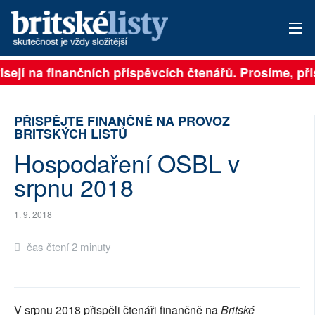
isejí na finančních příspěvcích čtenářů. Prosíme, přis
PŘIHLÁSIT
AKTUÁLNÍ VYDÁNÍ
PŘISPĚJTE FINANČNĚ NA PROVOZ
BRITSKÝCH LISTŮ
ARCHIV
Hospodaření OSBL v
ROZHOVORY
srpnu 2018
TÉMATA
1. 9. 2018
NEJČTENĚJŠÍ ZA 7 DNÍ
čas čtení 2 minuty
AUTOŘI
PŘÍSPĚVKY NA PROVOZ
V srpnu 2018 přispěli čtenáři finančně na
Britské