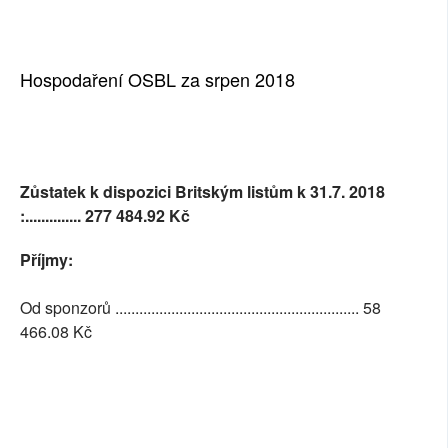
Hospodaření OSBL za srpen 2018
Zůstatek k dispozici Britským listům k 31.7. 2018
:.............. 277 484.92
Kč
Příjmy:
Od sponzorů ............................................................. 58
466.08 Kč