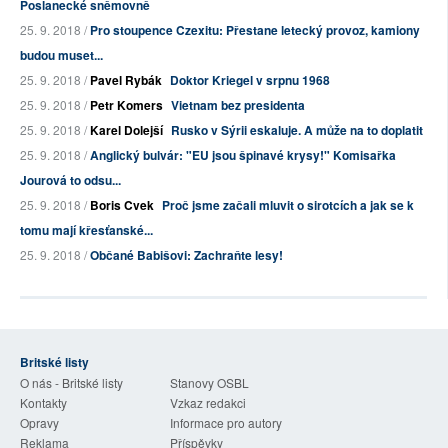
Poslanecké sněmovně
25. 9. 2018 /
Pro stoupence Czexitu: Přestane letecký provoz, kamiony
budou muset...
25. 9. 2018 /
Pavel Rybák
Doktor Kriegel v srpnu 1968
25. 9. 2018 /
Petr Komers
Vietnam bez presidenta
25. 9. 2018 /
Karel Dolejší
Rusko v Sýrii eskaluje. A může na to doplatit
25. 9. 2018 /
Anglický bulvár: "EU jsou špinavé krysy!" Komisařka
Jourová to odsu...
25. 9. 2018 /
Boris Cvek
Proč jsme začali mluvit o sirotcích a jak se k
tomu mají křesťanské...
25. 9. 2018 /
Občané Babišovi: Zachraňte lesy!
Britské listy
O nás - Britské listy
Stanovy OSBL
Kontakty
Vzkaz redakci
Opravy
Informace pro autory
Reklama
Příspěvky