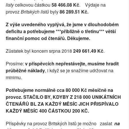
listy
celkovou částkou
58 466.08
Kč
. Výdaje na
SOCIÁLNÍ SÍTĚ
provoz
Britských listů
byly
86 289.51 Kč.
RUBRIKY
Z výše uvedeného vyplývá, že jsme v dlouhodobém
deficitu a potřebujeme ***přibližně o třetinu*** větší
PLNÁ VERZE STRÁNEK
finanční pomoc od čtenářů. Děkujeme.
Zůstatek byl koncem srpna 2018
249 661.49 Kč
.
Prosíme:
v příspěvcích nepřestávejte, musíme hradit
průběžné náklady
, i když se je snažíme udržovat na
minimu.
Potřebujeme normálně cca 80 000 Kč měsíčně na
provoz. STAČILO BY, KDYBY Z 218 000 UNIKÁTNÍCH
ČTENÁŘŮ BL ZA KAŽDÝ MĚSÍC JICH PŘISPÍVALO
KAŽDÝ MĚSÍC 400 ČÁSTKOU 200 KČ.
Příspěvky na provoz Britských listů je možno zaslat
na