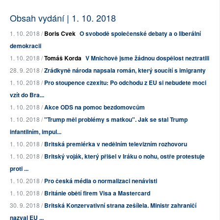
Obsah vydání | 1. 10. 2018
1. 10. 2018 /
Boris Cvek
O svobodě společenské debaty a o liberální
demokracii
1. 10. 2018 /
Tomáš Korda
V Mnichově jsme žádnou dospělost neztratili
28. 9. 2018 /
Zrádkyně národa napsala román, který soucítí s imigranty
1. 10. 2018 /
Pro stoupence czexitu: Po odchodu z EU si nebudete moci
vzít do Bra...
1. 10. 2018 /
Akce ODS na pomoc bezdomovcům
1. 10. 2018 /
"Trump měl problémy s matkou". Jak se stal Trump
infantilním, impul...
1. 10. 2018 /
Britská premiérka v nedělním televizním rozhovoru
1. 10. 2018 /
Britský voják, který přišel v Iráku o nohu, ostře protestuje
proti ...
1. 10. 2018 /
Pro česká média o normalizaci nenávisti
1. 10. 2018 /
Británie obětí firem Visa a Mastercard
30. 9. 2018 /
Britská Konzervativní strana zešílela. Ministr zahraničí
nazval EU ...