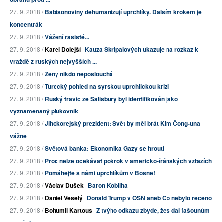
27. 9. 2018 /
Babišonoviny dehumanizují uprchlíky. Dalším krokem je
koncentrák
27. 9. 2018 /
Vážení rasisté...
27. 9. 2018 /
Karel Dolejší
Kauza Skripalových ukazuje na rozkaz k
vraždě z ruských nejvyšších ...
27. 9. 2018 /
Ženy nikdo neposlouchá
27. 9. 2018 /
Turecký pohled na syrskou uprchlickou krizi
27. 9. 2018 /
Ruský travič ze Salisbury byl identifikován jako
vyznamenaný plukovník
27. 9. 2018 /
Jihokorejský prezident: Svět by měl brát Kim Čong-una
vážně
27. 9. 2018 /
Světová banka: Ekonomika Gazy se hroutí
27. 9. 2018 /
Proč nelze očekávat pokrok v americko-íránských vztazích
27. 9. 2018 /
Pomáhejte s námi uprchlíkům v Bosně!
27. 9. 2018 /
Václav Dušek
Baron Kobliha
27. 9. 2018 /
Daniel Veselý
Donald Trump v OSN aneb Co nebylo řečeno
27. 9. 2018 /
Bohumil Kartous
Z tvýho odkazu zbyde, žes dal fašounům