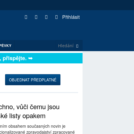
Přihlásit
PĚVKY
řispějte. ➥
OBJEDNAT PŘEDPLATNÉ
hno, vůči čemu jsou
ské listy opakem
ním obsahem současných novin je
ionalizované zpravodajství zpracované