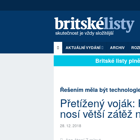
AKTUÁLNÍ VYDÁNÍ
ARCHIV
ROZ
Britské listy plně 
Řešením měla být technologie
Přetížený voják:
nosí větší zátěž 
28. 12. 2018
čas čtení 7 minut