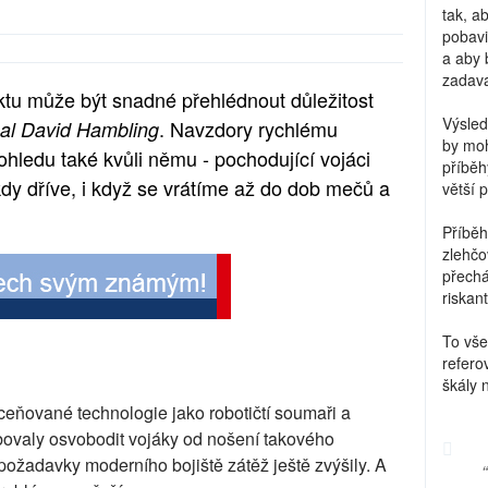
tak, a
pobavi
a aby 
zadava
ktu může být snadné přehlédnout důležitost
Výsled
. Navzdory rychlému
al David Hambling
by moh
 ohledu také kvůli němu - pochodující vojáci
příběh
dy dříve, i když se vrátíme až do dob mečů a
větší 
Příběh
zlehčo
přechá
riskant
To vše
refero
škály 
ceňované technologie jako robotičtí soumaři a
ibovaly osvobodit vojáky od nošení takového
požadavky moderního bojiště zátěž ještě zvýšily. A