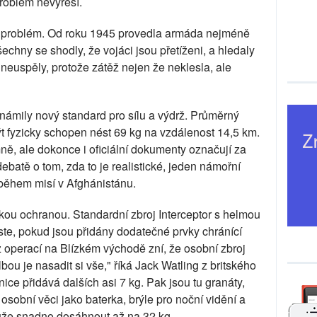
roblém nevyřeší.
 o problém. Od roku 1945 provedla armáda nejméně
šechny se shodly, že vojáci jsou přetíženi, a hledaly
 neuspěly, protože zátěž nejen že neklesla, ale
námily nový standard pro sílu a výdrž. Průměrný
t fyzicky schopen nést 69 kg na vzdálenost 14,5 km.
ě, ale dokonce i oficiální dokumenty označují za
batě o tom, zda to je realistické, jeden námořní
 během misí v Afghánistánu.
ckou ochranou. Standardní zbroj Interceptor s helmou
oste, pokud jsou přidány dodatečné prvky chránící
 z operací na Blízkém východě zní, že osobní zbroj
bou je nasadit si vše," říká Jack Watling z britského
ce přidává dalších asi 7 kg. Pak jsou tu granáty,
osobní věci jako baterka, brýle pro noční vidění a
ůže snadno dosáhnout až na 32 kg.