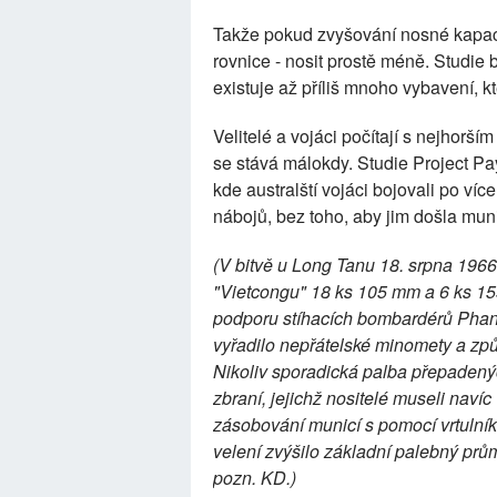
Takže pokud zvyšování nosné kapaci
rovnice - nosit prostě méně. Studie 
existuje až příliš mnoho vybavení, k
Velitelé a vojáci počítají s nejhorší
se stává málokdy. Studie Project P
kde australští vojáci bojovali po ví
nábojů, bez toho, aby jim došla mun
(V bitvě u Long Tanu 18. srpna 1966 
"Vietcongu" 18 ks 105 mm a 6 ks 15
podporu stíhacích bombardérů Pha
vyřadilo nepřátelské minomety a způ
Nikoliv sporadická palba přepadený
zbraní, jejichž nositelé museli naví
zásobování municí s pomocí vrtulník
velení zvýšilo základní palebný prů
pozn. KD.)