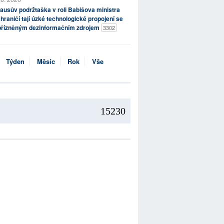
ausův podržtaška v roli Babišova ministra
hraničí tají úzké technologické propojení se
přízněným dezinformačním zdrojem
3302
Týden
Měsíc
Rok
Vše
15230