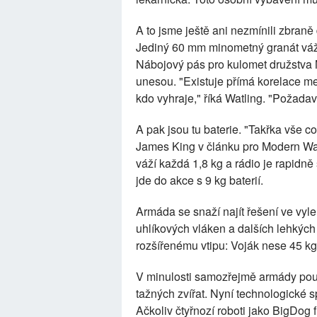
A to jsme ještě ani nezmínili zbraně
Jediný 60 mm minometný granát váží 
Nábojový pás pro kulomet družstva M
unesou. "Existuje přímá korelace mez
kdo vyhraje," říká Watling. "Požada
A pak jsou tu baterie. "Takřka vše 
James King v článku pro Modern War
váží každá 1,8 kg a rádio je rapidn
jde do akce s 9 kg baterií.
Armáda se snaží najít řešení ve vyle
uhlíkových vláken a dalších lehkých 
rozšířenému vtipu: Voják nese 45 kg 
V minulosti samozřejmě armády pou
tažných zvířat. Nyní technologické s
Ačkoliv čtyřnozí roboti jako BigDog