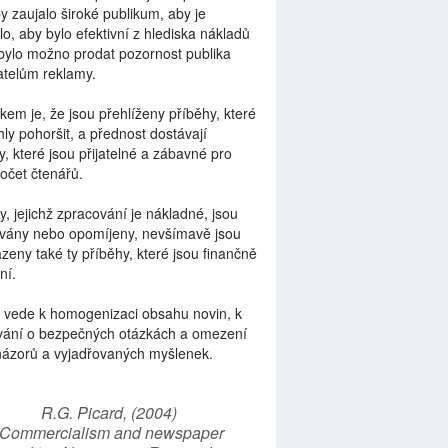
by zaujalo široké publikum, aby je
lo, aby bylo efektivní z hlediska nákladů
bylo možno prodat pozornost publika
telům reklamy.
kem je, že jsou přehlíženy příběhy, které
ly pohoršit, a přednost dostávají
y, které jsou přijatelné a zábavné pro
počet čtenářů.
y, jejichž zpracování je nákladné, jsou
vány nebo opomíjeny, nevšímavě jsou
zeny také ty příběhy, které jsou finančně
ní.
 vede k homogenizaci obsahu novin, k
vání o bezpečných otázkách a omezení
názorů a vyjadřovaných myšlenek.
R.G. Picard, (2004)
“Commercialism and newspaper