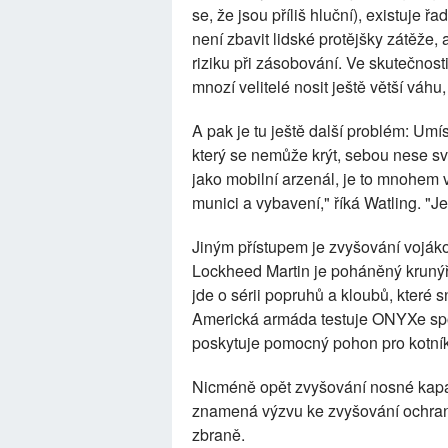
se, že jsou příliš hluční), existuje ř
není zbavit lidské protějšky zátěže, 
riziku při zásobování. Ve skutečnost
mnozí velitelé nosit ještě větší váh
A pak je tu ještě další problém: Umí
který se nemůže krýt, sebou nese svá
jako mobilní arzenál, je to mnohem v
munici a vybavení," říká Watling. "Je
Jiným přístupem je zvyšování voják
Lockheed Martin je poháněný krunýř p
jde o sérii popruhů a kloubů, které 
Americká armáda testuje ONYXe spo
poskytuje pomocný pohon pro kotník
Nicméně opět zvyšování nosné kapa
znamená výzvu ke zvyšování ochrany
zbraně.