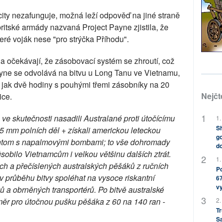
ty nezafunguje, možná leží odpověď na jiné straně
britské armády nazvaná Project Payne zjistila, že
teré voják nese "pro strýčka Příhodu".
m a očekávají, že zásobovací systém se zhroutí, což
ayne se odvolává na bitvu u Long Tanu ve Vietnamu,
ce jak dvě hodiny s pouhými třemi zásobníky na 20
Nejčt
ice.
ve skutečnosti nasadili Australané proti útočícímu
1.
Sh
5 mm polních děl + získali americkou leteckou
go
ntom s napalmovými bombami; to vše dohromady
do
sobilo Vietnamcům i velkou většinu dalších ztrát.
1.
ch a přečíslených australských pěšáků z ručních
Po
c v průběhu bitvy spoléhat na vysoce riskantní
67
v
ů a obrněných transportérů. Po bitvě australské
2.
měr pro útočnou pušku pěšáka z 60 na 140 ran -
Tr
S