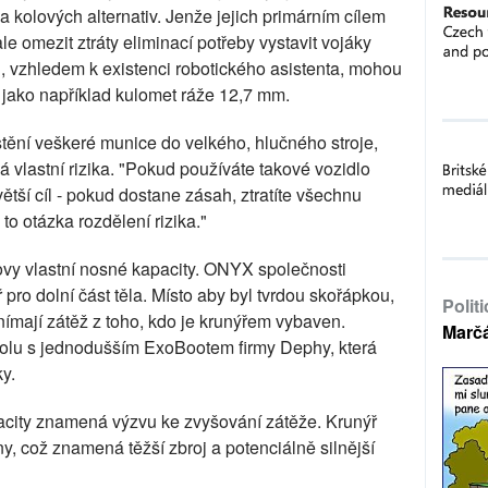
ada kolových alternativ. Jenže jejich primárním cílem
ale omezit ztráty eliminací potřeby vystavit vojáky
i, vzhledem k existenci robotického asistenta, mohou
u, jako například kulomet ráže 12,7 mm.
stění veškeré munice do velkého, hlučného stroje,
 vlastní rizika. "Pokud používáte takové vozidlo
ětší cíl - pokud dostane zásah, ztratíte všechnu
 to otázka rozdělení rizika."
ovy vlastní nosné kapacity. ONYX společnosti
ro dolní část těla. Místo aby byl tvrdou skořápkou,
Polit
snímají zátěž z toho, kdo je krunýřem vybaven.
Marč
lu s jednodušším ExoBootem firmy Dephy, která
y.
city znamená výzvu ke zvyšování zátěže. Krunýř
, což znamená těžší zbroj a potenciálně silnější