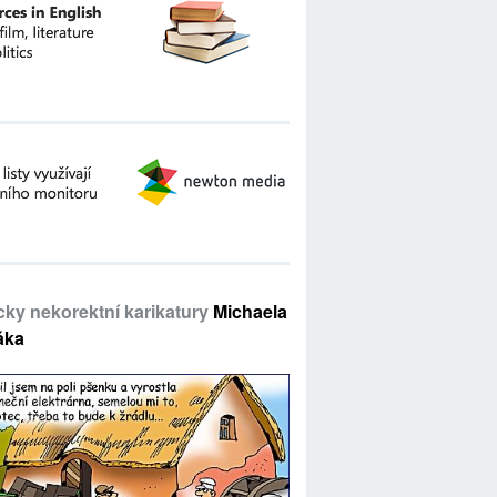
icky nekorektní karikatury
Michaela
áka