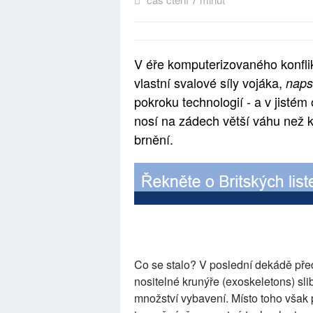
V éře komputerizovaného konfli
vlastní svalové síly vojáka,
naps
pokroku technologií - a v jistém
nosí na zádech větší váhu než k
brnění.
Co se stalo? V poslední dekádě pře
nositelné krunýře (exoskeletons) sl
množství vybavení. Místo toho však 