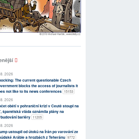
enější
 8. 2026
ocking: The current questionable Czech
vernment blocks the access of journalists it
es not like to its news conferences
15153
 8. 2026
čet obětí v pohraniční krizi v Ceutě stoupl na
, španělská vláda oznámila plány na
ybudování bariéry
11205
 8. 2026
ump ustoupil od útoků na Írán po varování ze
aúdské Arábie a hrozbách z Teheránu
9772