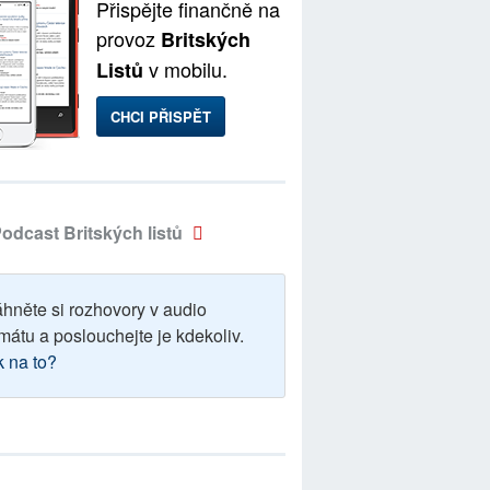
Přispějte finančně na
provoz
Britských
v mobilu.
Listů
CHCI PŘISPĚT
odcast Britských listů
áhněte si rozhovory v audio
mátu a poslouchejte je kdekoliv.
k na to?