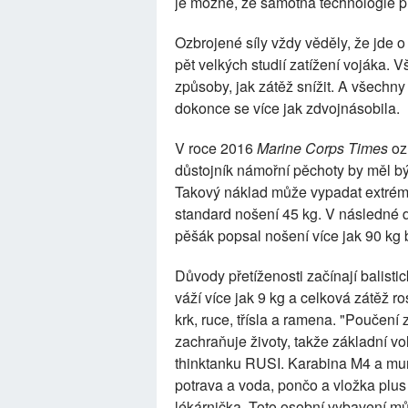
je možné, že samotná technologie p
Ozbrojené síly vždy věděly, že jde
pět velkých studií zatížení vojáka. V
způsoby, jak zátěž snížit. A všechny
dokonce se více jak zdvojnásobila.
V roce 2016
Marine Corps Times
oz
důstojník námořní pěchoty by měl bý
Takový náklad může vypadat extrémn
standard nošení 45 kg. V následné de
pěšák popsal nošení více jak 90 kg
Důvody přetíženosti začínají balisti
váží více jak 9 kg a celková zátěž r
krk, ruce, třísla a ramena. "Poučení
zachraňuje životy, takže základní vol
thinktanku RUSI. Karabina M4 a muni
potrava a voda, pončo a vložka plus 
lékárnička. Toto osobní vybavení m