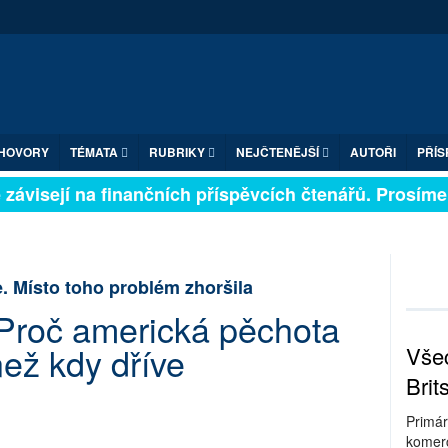
HOVORY
TÉMATA
RUBRIKY
NEJČTENĚJŠÍ
AUTOŘI
PŘÍS
závisejí na finančních příspěvcích čtenářů. Prosíme, p
. Místo toho problém zhoršila
 Proč americká pěchota
než kdy dříve
Všec
Brit
Primár
komerc