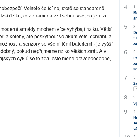
1.
nebezpečí. Velitelé čelící nejistotě se standardně
M
ižší riziko, což znamená vzít sebou vše, co jen lze.
an
3.
 moderní armády mnohem více vyhýbají riziku. Větší
Dů
ří a koleny, ale poskytnout vojákům větší ochranu a
tu
ožnosti a senzory se všemi těmi bateriemi - je vyšší
za
dobný, pokud nepřijmeme riziko větších ztrát. A v
2.
ajských cyklů se to zdá ještě méně pravděpodobné,
P
za
s
5.
Zá
3
3.
S
4.
No
Te
vá
3.