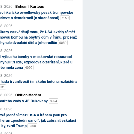
 8. 2026
Bohumil Kartous
acinka jako orwellovský pěšák trumpovské
titeze o demokracii (o skutečnosti)
7159
 8. 2026
kazy nasvědčují tomu, že USA svrhly téměř
novou bombu na obytný dům v Íránu, přičemž
hynulo dvouleté dítě a jeho rodiče
6050
 8. 2026
ři výbuchu bomby v moskevské restauraci
hynuli tři lidé; explodovalo zařízení, které u
ebe měla žena
4090
 8. 2026
hada trvanlivosti římského betonu rozluštěna
931
 8. 2026
Oldřich Maděra
potřeba vody v JE Dukovany
3924
 8. 2026
vá jednání mezi USA a Íránem jsou pro
herán „poslední šancí“, jak zabránit eskalaci
lky, tvrdí Trump
3700
 8. 2026