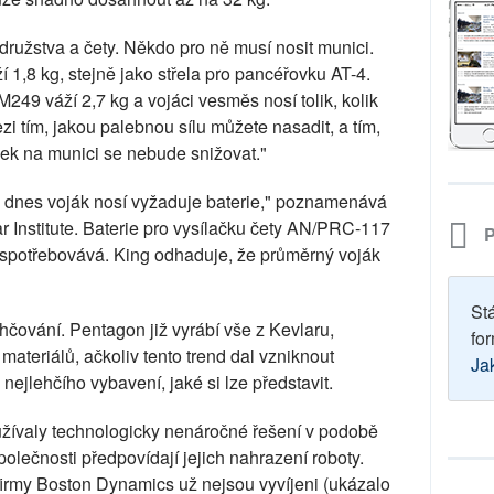
 družstva a čety. Někdo pro ně musí nosit munici.
1,8 kg, stejně jako střela pro pancéřovku AT-4.
249 váží 2,7 kg a vojáci vesměs nosí tolik, kolik
i tím, jakou palebnou sílu můžete nasadit, a tím,
vek na munici se nebude snižovat."
co dnes voják nosí vyžaduje baterie," poznamenává
 Institute. Baterie pro vysílačku čety AN/PRC-117
P
ě spotřebovává. King odhaduje, že průměrný voják
St
hčování. Pentagon již vyrábí vše z Kevlaru,
for
materiálů, ačkoliv tento trend dal vzniknout
Ja
nejlehčího vybavení, jaké si lze představit.
žívaly technologicky nenáročné řešení v podobě
polečnosti předpovídají jejich nahrazení roboty.
 firmy Boston Dynamics už nejsou vyvíjeni (ukázalo