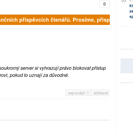
0
Kl
za
s
nčních příspěvcích čtenářů. Prosíme, přispějte. ➥
soukromý server si vyhrazují právo blokovat přístup
rovi, pokud to uznají za důvodné.
nejnovější
oblíbené