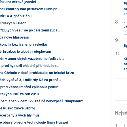
ídku na mírová jednání
P
za
zdali kontroly nad přístavem Hudajda
s
Sýrii a Afghánistánu
5.
Britských listech
Zá
"žlutých vest" se po celé zemi zúča...
4
dá nové hlasování
3.
skončila bez jasného výsledku
S
ší hrozbou je globální oteplování
3.
ětí v amerických vazebních střediscíc...
Kl
za
proti hysterii ohledně příchodu hrs...
s
a Christie v době prohlubující se britské krize
láda vydává 3,1 miliardy Kč na proná...
před Vánoci možná způsobila policie
tských listů za rok 2018
pem aneb V čem tkví reálné nebezpečí trumpismu?
t Rusko znova uzbrojit
Nejsd
yčerpaný a vyčichlý muž
né obavy ohledně technologie firmy Huawei
7.