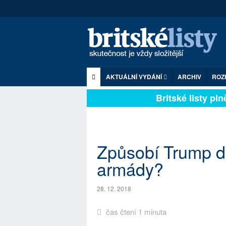
AKTUÁLNÍ VYDÁNÍ
ARCHIV
ROZ
Britské listy plně 
Způsobí Trump di
armády?
28. 12. 2018
čas čtení 1 minuta