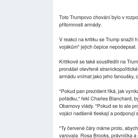
Toto Trumpovo chování bylo v rozpo
přítomnosti armády.
V reakci na kritiku se Trump snažil 
vojákům" jejich čepice nepodepsat.
Kritikové se také soustředili na Trum
pronášel otevřeně stranickopolitické
armádu vnímat jako jeho fanoušky, c
"Pokud pan prezident říká, jak vyni
pořádku," řekl Charles Blanchard, b
Obamovy vlády. "Pokud se to ale pro
vojáci nadšeně tleskají a podporují s
"Ty červené čáry máme proto, abych
varovala Rosa Brooks, právnička a