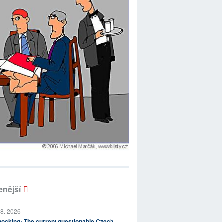
enější
 8. 2026
ocking: The current questionable Czech