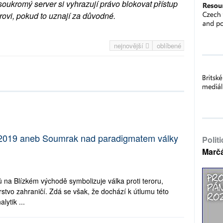
soukromý server si vyhrazují právo blokovat přístup
rovi, pokud to uznají za důvodné.
nejnovější
oblíbené
 2019 aneb Soumrak nad paradigmatem války
Polit
Marč
tů na Blízkém východě symbolizuje válka proti teroru,
rstvo zahraničí. Zdá se však, že dochází k útlumu této
lytik ...