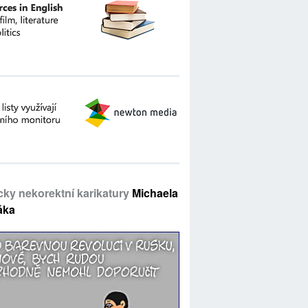
icky nekorektní karikatury
Michaela
áka