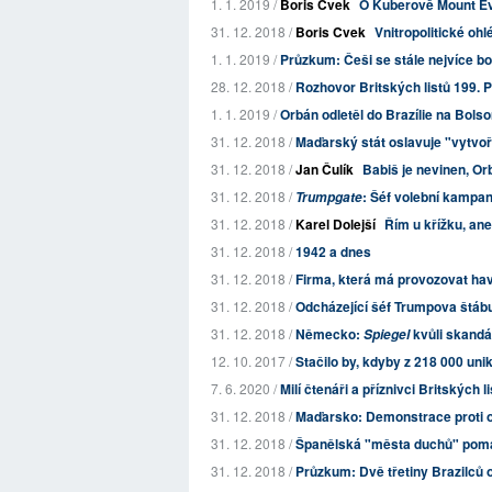
1. 1. 2019 /
Boris Cvek
O Kuberově Mount Ev
31. 12. 2018 /
Boris Cvek
Vnitropolitické oh
1. 1. 2019 /
Průzkum: Češi se stále nejvíce bojí
28. 12. 2018 /
Rozhovor Britských listů 199. 
1. 1. 2019 /
Orbán odletěl do Brazílie na Bolso
31. 12. 2018 /
Maďarský stát oslavuje "vytvo
31. 12. 2018 /
Jan Čulík
Babiš je nevinen, Or
31. 12. 2018 /
: Šéf volební kampan
Trumpgate
31. 12. 2018 /
Karel Dolejší
Řím u křížku, ane
31. 12. 2018 /
1942 a dnes
31. 12. 2018 /
Firma, která má provozovat hava
31. 12. 2018 /
Odcházející šéf Trumpova štábu 
31. 12. 2018 /
Německo:
kvůli skandál
Spiegel
12. 10. 2017 /
Stačilo by, kdyby z 218 000 uni
7. 6. 2020 /
Milí čtenáři a příznivci Britských l
31. 12. 2018 /
Maďarsko: Demonstrace proti 
31. 12. 2018 /
Španělská "města duchů" pomal
31. 12. 2018 /
Průzkum: Dvě třetiny Brazilců o