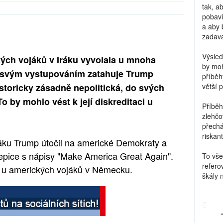
tak, a
pobavi
a aby 
zadava
Výsled
ých vojáků v Iráku vyvolala u mnoha
by moh
e svým vystupováním zatahuje Trump
příběh
storicky zásadně nepolitická, do svých
větší 
To by mohlo vést k její diskreditaci u
Příběh
zlehčo
přechá
riskant
áku Trump útočil na americké Demokraty a
pice s nápisy "Make America Great Again".
To vše
refero
y u amerických vojáků v Německu.
škály 