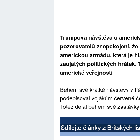
Trumpova návštěva u americk
pozorovatelů znepokojení, ž
americkou armádu, která je hi
zaujatých politických hrátek. 
americké veřejnosti
Během své krátké návštěvy v Ir
podepisoval vojákům červené če
Totéž dělal během své zastávk