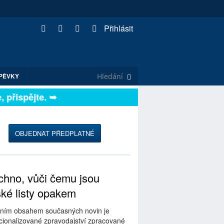
Přihlásit
PĚVKY
řispějte. ➥
OBJEDNAT PŘEDPLATNÉ
hno, vůči čemu jsou
ské listy opakem
ním obsahem současných novin je
ionalizované zpravodajství zpracované