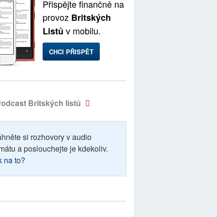
Přispějte finančně na
provoz
Britských
v mobilu.
Listů
CHCI PŘISPĚT
odcast Britských listů
áhněte si rozhovory v audio
mátu a poslouchejte je kdekoliv.
k na to?