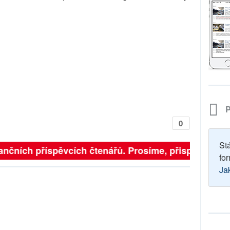
P
0
St
nčních příspěvcích čtenářů. Prosíme, přispějte. ➥
for
Ja