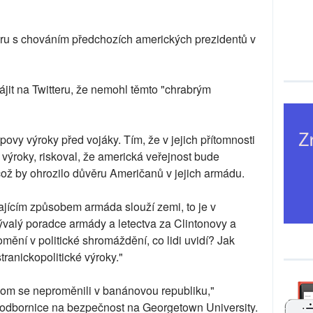
ru s chováním předchozích amerických prezidentů v
hájit na Twitteru, že nemohl těmto "chrabrým
povy výroky před vojáky. Tím, že v jejich přítomnosti
 výroky, riskoval, že americká veřejnost bude
ož by ohrozilo důvěru Američanů v jejich armádu.
kajícím způsobem armáda slouží zemi, to je v
ývalý poradce armády a letectva za Clintonovy a
mění v politické shromáždění, co lidi uvidí? Jak
tranickopolitické výroky."
om se neproměnili v banánovou republiku,"
 odbornice na bezpečnost na Georgetown University.