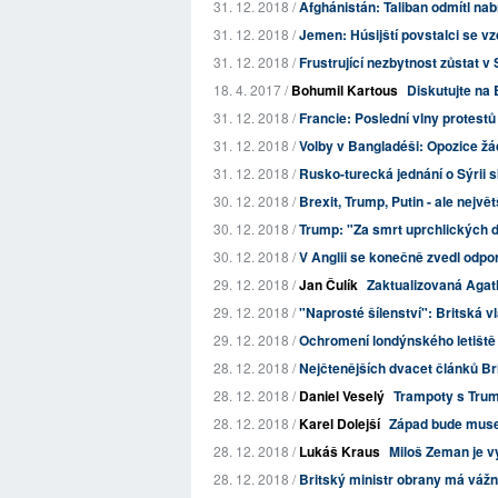
31. 12. 2018 /
Afghánistán: Taliban odmítl nab
31. 12. 2018 /
Jemen: Húsijští povstalci se v
31. 12. 2018 /
Frustrující nezbytnost zůstat v 
18. 4. 2017 /
Bohumil Kartous
Diskutujte na 
31. 12. 2018 /
Francie: Poslední vlny protestů 
31. 12. 2018 /
Volby v Bangladéši: Opozice žá
31. 12. 2018 /
Rusko-turecká jednání o Sýrii 
30. 12. 2018 /
Brexit, Trump, Putin - ale největ
30. 12. 2018 /
Trump: "Za smrt uprchlických d
30. 12. 2018 /
V Anglii se konečně zvedl odpor 
29. 12. 2018 /
Jan Čulík
Zaktualizovaná Agath
29. 12. 2018 /
"Naprosté šílenství": Britská v
29. 12. 2018 /
Ochromení londýnského letiště 
28. 12. 2018 /
Nejčtenějších dvacet článků Bri
28. 12. 2018 /
Daniel Veselý
Trampoty s Trum
28. 12. 2018 /
Karel Dolejší
Západ bude muse
28. 12. 2018 /
Lukáš Kraus
Miloš Zeman je v
28. 12. 2018 /
Britský ministr obrany má váž