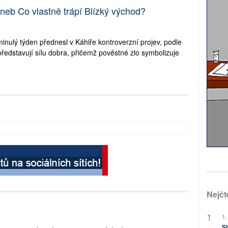
neb Co vlastně trápí Blízký východ?
nulý týden přednesl v Káhiře kontroverzní projev, podle
ředstavují sílu dobra, přičemž pověstné zlo symbolizuje
Nejčt
1.
Sh