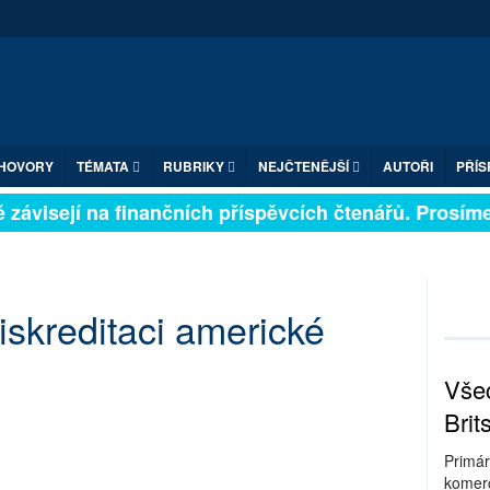
HOVORY
TÉMATA
RUBRIKY
NEJČTENĚJŠÍ
AUTOŘI
PŘÍS
závisejí na finančních příspěvcích čtenářů. Prosíme, p
skreditaci americké
Všec
Brit
Primár
komerc