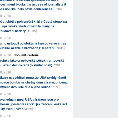
vernment blocks the access of journalists it
es not like to its news conferences
15367
 8. 2026
čet obětí v pohraniční krizi v Ceutě stoupl na
, španělská vláda oznámila plány na
ybudování bariéry
11395
 8. 2026
ump ustoupil od útoků na Írán po varování ze
aúdské Arábie a hrozbách z Teheránu
9983
 8. 2026
Bohumil Kartous
acinka jako orwellovský pěšák trumpovské
titeze o demokracii (o skutečnosti)
7397
 8. 2026
kazy nasvědčují tomu, že USA svrhly téměř
novou bombu na obytný dům v Íránu, přičemž
hynulo dvouleté dítě a jeho rodiče
7072
 8. 2026
vá jednání mezi USA a Íránem jsou pro
herán „poslední šancí“, jak zabránit eskalaci
lky, tvrdí Trump
4920
 8. 2026