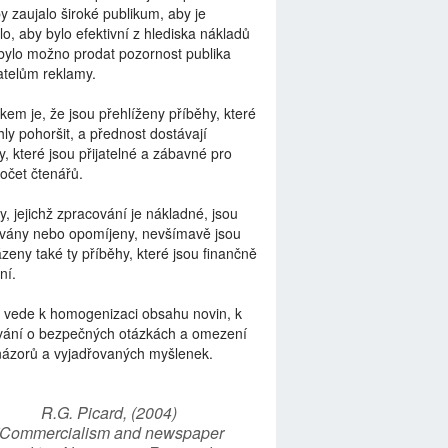
by zaujalo široké publikum, aby je
lo, aby bylo efektivní z hlediska nákladů
bylo možno prodat pozornost publika
telům reklamy.
kem je, že jsou přehlíženy příběhy, které
ly pohoršit, a přednost dostávají
y, které jsou přijatelné a zábavné pro
počet čtenářů.
y, jejichž zpracování je nákladné, jsou
vány nebo opomíjeny, nevšímavě jsou
zeny také ty příběhy, které jsou finančně
ní.
 vede k homogenizaci obsahu novin, k
vání o bezpečných otázkách a omezení
názorů a vyjadřovaných myšlenek.
R.G. Picard, (2004)
“Commercialism and newspaper