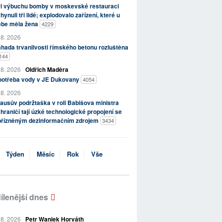
ři výbuchu bomby v moskevské restauraci
hynuli tři lidé; explodovalo zařízení, které u
ebe měla žena
4229
 8. 2026
hada trvanlivosti římského betonu rozluštěna
144
 8. 2026
Oldřich Maděra
potřeba vody v JE Dukovany
4054
 8. 2026
ausův podržtaška v roli Babišova ministra
hraničí tají úzké technologické propojení se
přízněným dezinformačním zdrojem
3434
Týden
Měsíc
Rok
Vše
ílenější dnes
 8. 2026
Petr Waniek Horváth