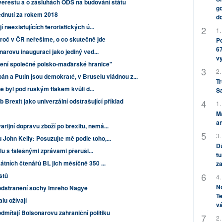
erestu a o zásluhách ODS na budování státu
go
lédnutí za rokem 2018
do
 neexistujících teroristických ú...
1.
Proč v ČR neřešíme, o co skutečně jde
Po
67
narovu inauguraci jako jediný ved...
v
ření společné polsko-maďarské hranice"
2.
bán a Putin jsou demokraté, v Bruselu vládnou z...
Tr
ě byl pod ruským tlakem kvůli d...
S
b Brexit jako univerzální odstrašující příklad
1.
M
an
rijní dopravu zboží po brexitu, nemá...
3.
John Kelly: Posuzujte mě podle toho,...
Dů
u s falešnými zprávami přeruši...
tu
kátních čtenářů BL jich měsíčně 350 ...
za
istů
4.
No
odstranění sochy Imreho Nagye
Te
u ožívají
vá
dmítají Bolsonarovu zahraniční politiku
2.