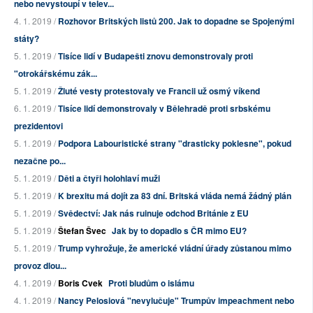
nebo nevystoupí v telev...
4. 1. 2019 /
Rozhovor Britských listů 200. Jak to dopadne se Spojenými
státy?
5. 1. 2019 /
Tisíce lidí v Budapešti znovu demonstrovaly proti
"otrokářskému zák...
5. 1. 2019 /
Žluté vesty protestovaly ve Francii už osmý víkend
6. 1. 2019 /
Tisíce lidí demonstrovaly v Bělehradě proti srbskému
prezidentovi
5. 1. 2019 /
Podpora Labouristické strany "drasticky poklesne", pokud
nezačne po...
5. 1. 2019 /
Děti a čtyři holohlaví muži
5. 1. 2019 /
K brexitu má dojít za 83 dní. Britská vláda nemá žádný plán
5. 1. 2019 /
Svědectví: Jak nás ruinuje odchod Británie z EU
5. 1. 2019 /
Štefan Švec
Jak by to dopadlo s ČR mimo EU?
5. 1. 2019 /
Trump vyhrožuje, že americké vládní úřady zůstanou mimo
provoz dlou...
4. 1. 2019 /
Boris Cvek
Proti bludům o islámu
4. 1. 2019 /
Nancy Pelosiová "nevylučuje" Trumpův impeachment nebo