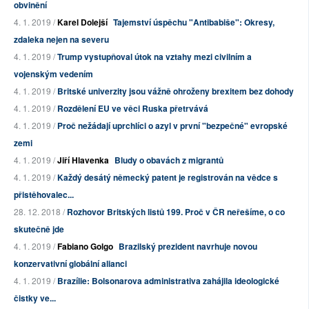
obvinění
4. 1. 2019 /
Karel Dolejší
Tajemství úspěchu "Antibabiše": Okresy,
zdaleka nejen na severu
4. 1. 2019 /
Trump vystupňoval útok na vztahy mezi civilním a
vojenským vedením
4. 1. 2019 /
Britské univerzity jsou vážně ohroženy brexitem bez dohody
4. 1. 2019 /
Rozdělení EU ve věci Ruska přetrvává
4. 1. 2019 /
Proč nežádají uprchlíci o azyl v první "bezpečné" evropské
zemi
4. 1. 2019 /
Jiří Hlavenka
Bludy o obavách z migrantů
4. 1. 2019 /
Každý desátý německý patent je registrován na vědce s
přistěhovalec...
28. 12. 2018 /
Rozhovor Britských listů 199. Proč v ČR neřešíme, o co
skutečně jde
4. 1. 2019 /
Fabiano Golgo
Brazilský prezident navrhuje novou
konzervativní globální alianci
4. 1. 2019 /
Brazílie: Bolsonarova administrativa zahájila ideologické
čistky ve...