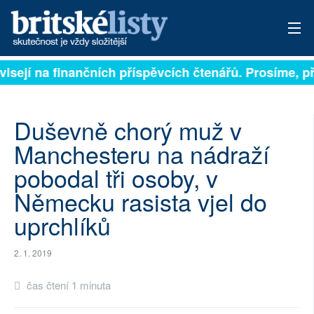
visejí na finančních příspěvcích čtenářů. Prosíme, při
PŘIHLÁSIT
AKTUÁLNÍ VYDÁNÍ
Duševně chorý muž v
ARCHIV
Manchesteru na nádraží
pobodal tři osoby, v
ROZHOVORY
Německu rasista vjel do
TÉMATA
uprchlíků
NEJČTENĚJŠÍ ZA 7 DNÍ
2. 1. 2019
AUTOŘI
čas čtení 1 minuta
PŘÍSPĚVKY NA PROVOZ