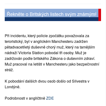
SOCIÁLNÍ SÍTĚ
RUBRIKY
PLNÁ VERZE STRÁNEK
Při incidentu, který policie zpočátku považovala za
teroristický, byl v anglickém Manchesteru zadržen
pětadvacetiletý duševně chorý muž, který na tamějším
nádraží Victoria Station pobodal tři osoby. Muž je
zadržován podle britského Zákona o duševním zdraví.
Muž pracoval na letišti v Manchesteru jako bezpečnostní
stráž.
K pobodání dalších dvou osob došlo od Silvestra v
Londýně.
Podrobnosti v angličtině
ZDE