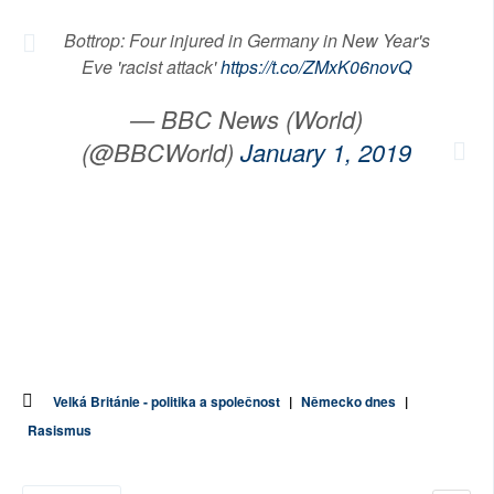
Bottrop: Four injured in Germany in New Year's
Eve 'racist attack'
https://t.co/ZMxK06novQ
— BBC News (World)
(@BBCWorld)
January 1, 2019
Velká Británie - politika a společnost
|
Německo dnes
|
Rasismus