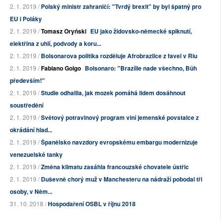
2. 1. 2019 /
Polský ministr zahraničí: "Tvrdý brexit" by byl špatný pro
EU i Poláky
2. 1. 2019 /
Tomasz Oryński
EU jako židovsko-německé spiknutí,
elektřina z uhlí, podvody a koru...
2. 1. 2019 /
Bolsonarova politika rozděluje Afrobrazilce z favel v Riu
2. 1. 2019 /
Fabiano Golgo
Bolsonaro: "Brazílie nade všechno, Bůh
především!"
2. 1. 2019 /
Studie odhalila, jak mozek pomáhá lidem dosáhnout
soustředění
2. 1. 2019 /
Světový potravinový program viní jemenské povstalce z
okrádání hlad...
2. 1. 2019 /
Španělsko navzdory evropskému embargu modernizuje
venezuelské tanky
2. 1. 2019 /
Změna klimatu zasáhla francouzské chovatele ústřic
2. 1. 2019 /
Duševně chorý muž v Manchesteru na nádraží pobodal tři
osoby, v Něm...
31. 10. 2018 /
Hospodaření OSBL v říjnu 2018