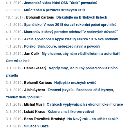
4. 1. 2019 /
Jemenská vláda hlásí OSN "útok" povstalců
7. 6. 2020 /
Milí čtenáři a příznivci Britských listů
18. 4. 2017 /
Bohumil Kartous
Diskutujte na Britských listech
4. 1. 2019 /
Španělsko: V roce 2018 dorazil rekordní počet uprchlíků
4. 1. 2019 /
Macronův klíčový poradce odchází "z rodinných důvodů"
4. 1. 2019 /
Akcie společnosti Apple ztratily takřka 10 % své hodnoty
4. 1. 2019 /
Polsko: Sníh, bouře, nebezpečí lavin a povodní
3. 1. 2019 /
Jan Čulík
My chceme, aby nám vládli diletanti a autoritáři!
Ostatní selhali!
3. 1. 2019 /
Daniel Veselý
Nepříjemný, leč nutný pohled do vlastního
zrcadla
3. 1. 2019 /
Bohumil Kartous
Nejlepší z možných světů
3. 1. 2019 /
Albín Sybera
Zmatení jazyků – Facebook dělá byznys,
Yandex dělá “politiku”
3. 1. 2019 /
Michal Musil
O rizicích vyplývajících z ekonomické migrace
3. 1. 2019 /
Lukáš Kraus
Kubera a naši konzervativci
3. 1. 2019 /
Beno Trávníček Brodský
Na Nový rok – co udělat skok?
3. 1. 2019 /
Situace v Gaze