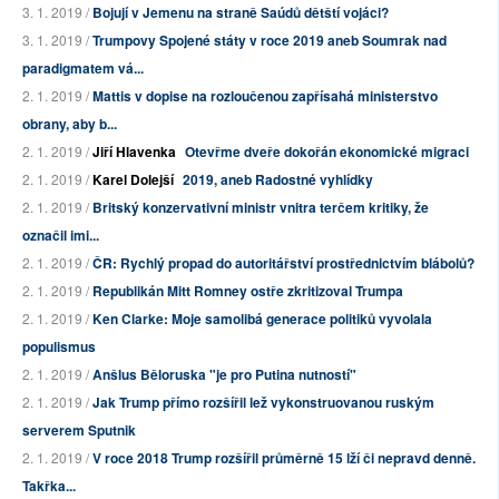
3. 1. 2019 /
Bojují v Jemenu na straně Saúdů dětští vojáci?
3. 1. 2019 /
Trumpovy Spojené státy v roce 2019 aneb Soumrak nad
paradigmatem vá...
2. 1. 2019 /
Mattis v dopise na rozloučenou zapřísahá ministerstvo
obrany, aby b...
2. 1. 2019 /
Jiří Hlavenka
Otevřme dveře dokořán ekonomické migraci
2. 1. 2019 /
Karel Dolejší
2019, aneb Radostné vyhlídky
2. 1. 2019 /
Britský konzervativní ministr vnitra terčem kritiky, že
označil imi...
2. 1. 2019 /
ČR: Rychlý propad do autoritářství prostřednictvím blábolů?
2. 1. 2019 /
Republikán Mitt Romney ostře zkritizoval Trumpa
2. 1. 2019 /
Ken Clarke: Moje samolibá generace politiků vyvolala
populismus
2. 1. 2019 /
Anšlus Běloruska "je pro Putina nutností"
2. 1. 2019 /
Jak Trump přímo rozšířil lež vykonstruovanou ruským
serverem Sputnik
2. 1. 2019 /
V roce 2018 Trump rozšířil průměrně 15 lží či nepravd denně.
Takřka...