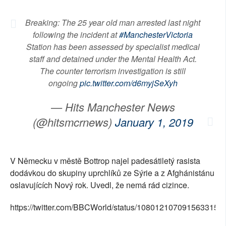
Breaking: The 25 year old man arrested last night
following the incident at
#ManchesterVictoria
Station has been assessed by specialist medical
staff and detained under the Mental Health Act.
The counter terrorism investigation is still
ongoing
pic.twitter.com/d6myjSeXyh
— Hits Manchester News
(@hitsmcrnews)
January 1, 2019
V Německu v městě Bottrop najel padesátiletý rasista
dodávkou do skupiny uprchlíků ze Sýrie a z Afghánistánu
oslavujících Nový rok. Uvedl, že nemá rád cizince.
https://twitter.com/BBCWorld/status/1080121070915633153