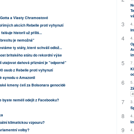
No
Te
vá
 Gotta a Vlasty Chramostové
4.
přímých akcích Rebelie proti vyhynutí
In
lšuje historii už příliš...
4.
 brexitu je nemožná"
Op
táme ty státy, které schválí odlož...
Am
i
ost britského státu do rekordní výše
 utajovat daňová přiznání je "odporné"
7.
Kl
0 osob z Rebelie proti vyhynutí
od
ně synodu o Amazonii
5.
nské kmeny čelí za Bolsonara genocidě
Zá
4
 že byste neměli odejít z Facebooku?
3.
S
ka
4.
Iz
bální klimatickou vzpouru?
arlamentní volby?
4.