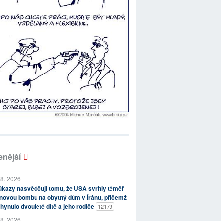
enější
 8. 2026
kazy nasvědčují tomu, že USA svrhly téměř
novou bombu na obytný dům v Íránu, přičemž
hynulo dvouleté dítě a jeho rodiče
12179
 8. 2026