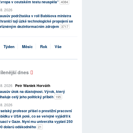
Evropa v ceutském testu neuspěla“
4084
 8. 2026
ausův podržtaška v roli Babišova ministra
hraničí tají úzké technologické propojení se
přízněným dezinformačním zdrojem
3717
Týden
Měsíc
Rok
Vše
ílenější dnes
 8. 2026
Petr Waniek Horváth
ausův útok na důstojnost. Výrok, který
haluje celý jeho politický příběh
195
 8. 2026
raelský profesor přišel o prestižní pracovní
bídku v USA poté, co se veřejně vyjádřil k
tuaci v Gaze. Nyní mu univerzita vyplatí 250
00 dolarů odškodného
21