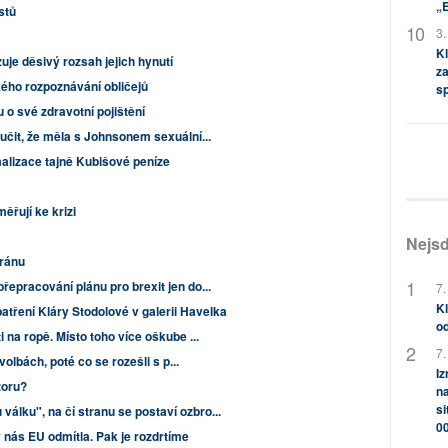
„
istů
3.
Kl
uje děsivý rozsah jejich hynutí
za
ého rozpoznávání obličejů
s
ou o své zdravotní pojištění
oučit, že měla s Johnsonem sexuální...
malizace tajně Kubišové peníze
ěřují ke krizi
Nejsd
Íránu
řepracování plánu pro brexit jen do...
7.
Kl
atření Kláry Stodolové v galerii Havelka
od
i na ropě. Místo toho více oškube ...
7.
 volbách, poté co se rozešli s p...
Iz
zoru?
na
si
álku", na čí stranu se postaví ozbro...
0
nás EU odmítla. Pak je rozdrtíme