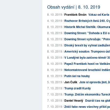
Obsah vydání | 8. 10. 2019
8. 10. 2019 /
František Štván
Vzkaz od Karla
4. 10. 2019 /
Rozhovor Britských listů 240. O 
8. 10. 2019 /
Historik Michal Stehlík: Okamura fa
8. 10. 2019 /
Downing Street: "Dohoda s EU o
8. 10. 2019 /
Downing Street vyhrožuje: "Potres
8. 10. 2019 /
Divoký brexit by vyhnal zadlužen
8. 10. 2019 /
Americký soudce: Trumpovo úsilí
8. 10. 2019 /
V Londýně bylo zatčeno téměř 30
8. 10. 2019 /
Papež František hostí ve Vatiká
8. 10. 2019 /
Nekontaktované brazilské indiá
8. 10. 2019 /
Putin šel na houby
5. 10. 2019 /
Jan Čulík
Jste si opravdu jisti,
7. 10. 2019 /
Trump zradil Kurdy
7. 10. 2019 /
Trump: Zničím ekonomiku Turec
7. 10. 2019 /
Daniel Veselý
Dozrál čas na glo
7. 10. 2019 /
Zničí fake news všechny příští p