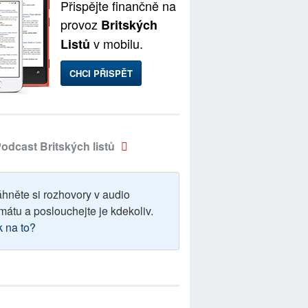
Přispějte finančně na
provoz
Britských
v mobilu.
Listů
CHCI PŘISPĚT
odcast Britských listů
áhněte si rozhovory v audio
mátu a poslouchejte je kdekoliv.
k na to?