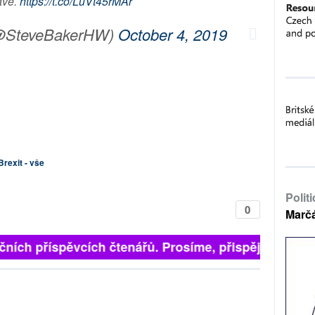
ave.
https://t.co/LuVt45rMAr
(@SteveBakerHW)
October 4, 2019
Brexit - vše
Polit
0
Marč
ních příspěvcích čtenářů. Prosíme, přispějte. ➥