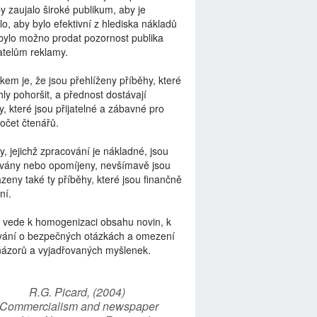
by zaujalo široké publikum, aby je
lo, aby bylo efektivní z hlediska nákladů
bylo možno prodat pozornost publika
telům reklamy.
kem je, že jsou přehlíženy příběhy, které
ly pohoršit, a přednost dostávají
y, které jsou přijatelné a zábavné pro
počet čtenářů.
y, jejichž zpracování je nákladné, jsou
vány nebo opomíjeny, nevšímavě jsou
zeny také ty příběhy, které jsou finančně
ní.
 vede k homogenizaci obsahu novin, k
vání o bezpečných otázkách a omezení
názorů a vyjadřovaných myšlenek.
R.G. Picard, (2004)
“Commercialism and newspaper