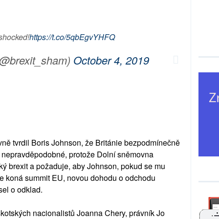
.shocked!
https://t.co/5qbEgvYHFQ
(@brexit_sham)
October 4, 2019
ně tvrdil Boris Johnson, že Británie bezpodmínečně
lmi nepravděpodobné, protože Dolní sněmovna
oký brexit a požaduje, aby Johnson, pokud se mu
y se koná summit EU, novou dohodu o odchodu
el o odklad.
 skotských nacionalistů Joanna Chery, právník Jo