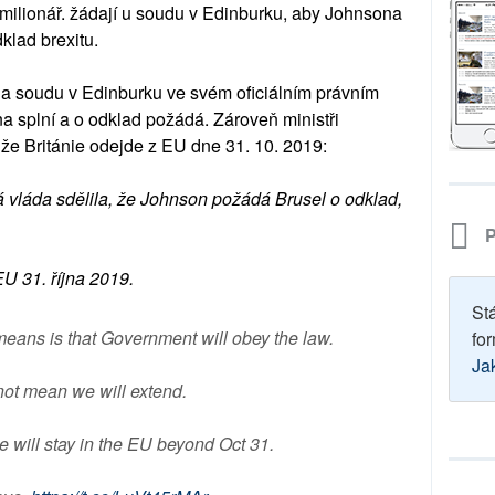
ilionář. žádají u soudu v Edinburku, aby Johnsona
klad brexitu.
áda soudu v Edinburku ve svém oficiálním právním
a splní a o odklad požádá. Zároveň ministři
že Británie odejde z EU dne 31. 10. 2019:
 vláda sdělila, že Johnson požádá Brusel o odklad,
P
U 31. října 2019.
St
 means is that Government will obey the law.
for
Ja
 not mean we will extend.
e will stay in the EU beyond Oct 31.