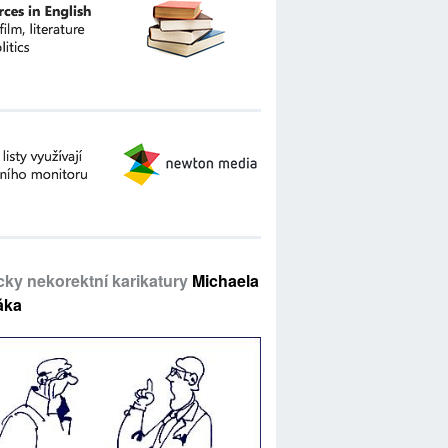
icky nekorektní karikatury
Michaela
áka