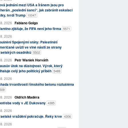
vá jednání mezi USA a Íránem jsou pro
herán „poslední šancí“, jak zabránit eskalaci
lky, tvrdí Trump
10047
 8. 2026
Fabiano Golgo
fantino zjišťuje, že FIFA není jeho firma
5571
 8. 2026
uštěni Spojenými státy: Palestinští
eričané uvízli ve vlně násilí ze strany
zraelských osadníků
5502
 8. 2026
Petr Waniek Horváth
ausův útok na důstojnost. Výrok, který
haluje celý jeho politický příběh
5489
 8. 2026
hada trvanlivosti římského betonu rozluštěna
509
 8. 2026
Oldřich Maděra
potřeba vody v JE Dukovany
4385
 8. 2026
raelské vraždění pokračuje. Řeky krve
4306
 8. 2026