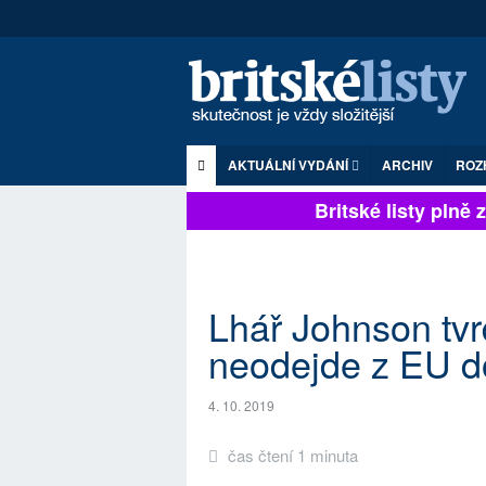
AKTUÁLNÍ VYDÁNÍ
ARCHIV
ROZ
Britské listy plně zá
Lhář Johnson tvrd
neodejde z EU d
4. 10. 2019
čas čtení 1 minuta