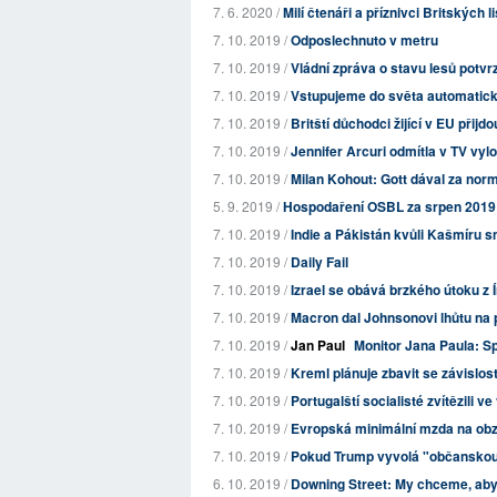
7. 6. 2020 /
Milí čtenáři a příznivci Britských l
7. 10. 2019 /
Odposlechnuto v metru
7. 10. 2019 /
Vládní zpráva o stavu lesů potvrz
7. 10. 2019 /
Vstupujeme do světa automatick
7. 10. 2019 /
Britští důchodci žijící v EU přijd
7. 10. 2019 /
Jennifer Arcuri odmítla v TV vyl
7. 10. 2019 /
Milan Kohout: Gott dával za nor
5. 9. 2019 /
Hospodaření OSBL za srpen 2019
7. 10. 2019 /
Indie a Pákistán kvůli Kašmíru sm
7. 10. 2019 /
Daily Fail
7. 10. 2019 /
Izrael se obává brzkého útoku z 
7. 10. 2019 /
Macron dal Johnsonovi lhůtu na p
7. 10. 2019 /
Jan Paul
Monitor Jana Paula: Sp
7. 10. 2019 /
Kreml plánuje zbavit se závislost
7. 10. 2019 /
Portugalští socialisté zvítězili ve
7. 10. 2019 /
Evropská minimální mzda na ob
7. 10. 2019 /
Pokud Trump vyvolá "občanskou v
6. 10. 2019 /
Downing Street: My chceme, aby 