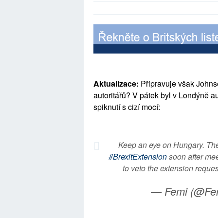
Aktualizace:
Připravuje však Johns
autoritářů? V pátek byl v Londýně au
spiknutí s cizí mocí:
Keep an eye on Hungary. The f
#BrexitExtension
soon after meet
to veto the extension reques
— Femi (@Fe