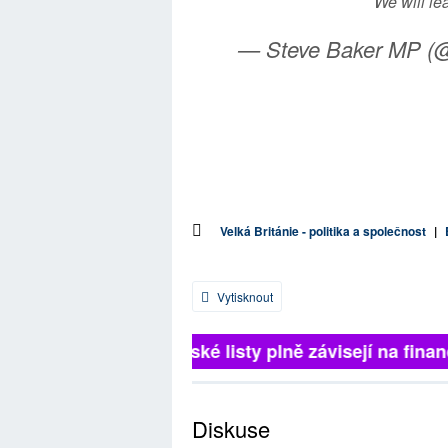
We will le
— Steve Baker MP 
Velká Británie - politika a společnost
|
Vytisknout
Britské listy plně závisejí na finanč
Diskuse