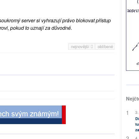
soukromý server si vyhrazují právo blokovat přístup
rovi, pokud to uznají za důvodné.
nejnovější
oblíbené
Nejčt
3.
Dů
tu
za
4.