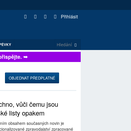
Přihlásit
PĚVKY
spějte. ➥
OBJEDNAT PŘEDPLATNÉ
hno, vůči čemu jsou
ské listy opakem
ním obsahem současných novin je
ionalizované zpravodajství zpracované