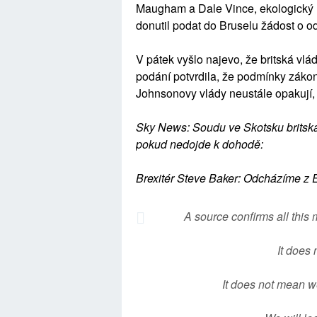
Maugham a Dale Vince, ekologický m
donutil podat do Bruselu žádost o od
V pátek vyšlo najevo, že britská vl
podání potvrdila, že podmínky zákon
Johnsonovy vlády neustále opakují, 
Sky News: Soudu ve Skotsku britská
pokud nedojde k dohodě:
Brexitér Steve Baker: Odcházíme z E
A source confirms all this
It does
It does not mean w