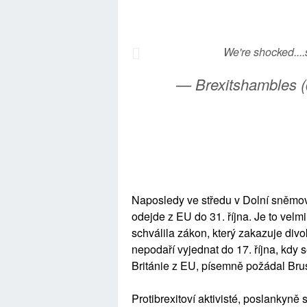
We're shocked...
— Brexitshambles 
Naposledy ve středu v Dolní sněmov
odejde z EU do 31. října. Je to ve
schválila zákon, který zakazuje div
nepodaří vyjednat do 17. října, kd
Británie z EU, písemně požádal Brus
Protibrexitoví aktivisté, poslankyně