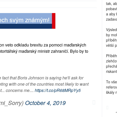
tak, a
pobavi
a aby 
zadava
Výsled
by moh
příběh
on veto odkladu brexitu za pomoci maďarských
větší 
toritářský maďarský ministr zahraničí. Bylo by to
Příběh
zlehčo
přechá
riskant
act that Boris Johnson is saying he'll ask for
To vše
ing with one of the countries most likely to want
refero
t... concerns me....
https://t.co/pR68MRpYy5
škály 
mi_Sorry)
October 4, 2019