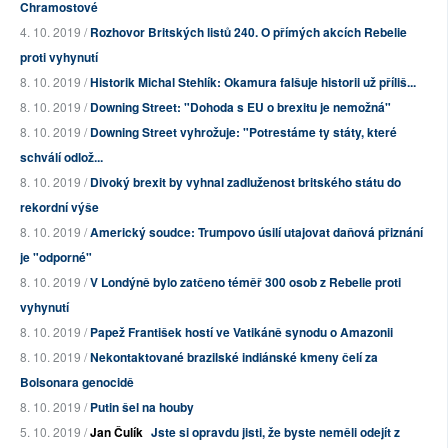
Chramostové
4. 10. 2019 /
Rozhovor Britských listů 240. O přímých akcích Rebelie
proti vyhynutí
8. 10. 2019 /
Historik Michal Stehlík: Okamura falšuje historii už příliš...
8. 10. 2019 /
Downing Street: "Dohoda s EU o brexitu je nemožná"
8. 10. 2019 /
Downing Street vyhrožuje: "Potrestáme ty státy, které
schválí odlož...
8. 10. 2019 /
Divoký brexit by vyhnal zadluženost britského státu do
rekordní výše
8. 10. 2019 /
Americký soudce: Trumpovo úsilí utajovat daňová přiznání
je "odporné"
8. 10. 2019 /
V Londýně bylo zatčeno téměř 300 osob z Rebelie proti
vyhynutí
8. 10. 2019 /
Papež František hostí ve Vatikáně synodu o Amazonii
8. 10. 2019 /
Nekontaktované brazilské indiánské kmeny čelí za
Bolsonara genocidě
8. 10. 2019 /
Putin šel na houby
5. 10. 2019 /
Jan Čulík
Jste si opravdu jisti, že byste neměli odejít z