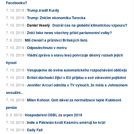
Facebooku?
7. 10. 2019 /
Trump zradil Kurdy
7. 10. 2019 /
Trump: Zničím ekonomiku Turecka
7. 10. 2019 /
Daniel Veselý
Dozrál čas na globální klimatickou vzpouru?
7. 10. 2019 /
Zničí fake news všechny příští parlamentní volby?
7. 6. 2020 /
Milí čtenáři a příznivci Britských listů
7. 10. 2019 /
Odposlechnuto v metru
7. 10. 2019 /
Vládní zpráva o stavu lesů potvrzuje děsivý rozsah jejich
hynutí
7. 10. 2019 /
Vstupujeme do světa automatického rozpoznávání obličejů
7. 10. 2019 /
Britští důchodci žijící v EU přijdou o své zdravotní pojištění
7. 10. 2019 /
Jennifer Arcuri odmítla v TV vyloučit, že měla s Johnsonem
sexuální...
7. 10. 2019 /
Milan Kohout: Gott dával za normalizace tajně Kubišové
peníze
5. 9. 2019 /
Hospodaření OSBL za srpen 2019
7. 10. 2019 /
Indie a Pákistán kvůli Kašmíru směřují ke krizi
7. 10. 2019 /
Daily Fail