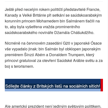
SOCIÁLNÍ SÍTĚ
Ještě před necelým rokem političtí představitelé Francie,
Kanady a Velké Británie při setkání se saúdskoarabským
RUBRIKY
korunním princem Mohamedem bin Salmánem tlačili na
to, aby byla vyšetřena vražda prominentního
PLNÁ VERZE STRÁNEK
saúdskoarabského novináře Džamála Chášukdžího.
Nicméně na červnovém zasedání G20 v japonské Ósace
vše vypadalo jinak: bin Salmán byl obklopen japonským
premiérem Šinzó Abém a Donaldem Trumpem, který
princovi gratuloval za otevření Saúdské Arábie světu a za
boj s terorismem.
Ale americký prezident není jediným světovým politikem,