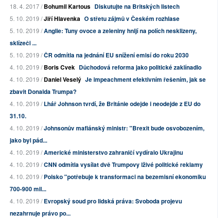
18. 4. 2017 /
Bohumil Kartous
Diskutujte na Britských listech
5. 10. 2019 /
Jiří Hlavenka
O střetu zájmů v Českém rozhlase
5. 10. 2019 /
Anglie: Tuny ovoce a zeleniny hnijí na polích nesklizeny,
sklízeči ...
5. 10. 2019 /
ČR odmítla na jednání EU snížení emisí do roku 2030
4. 10. 2019 /
Boris Cvek
Důchodová reforma jako politické zaklínadlo
4. 10. 2019 /
Daniel Veselý
Je impeachment efektivním řešením, jak se
zbavit Donalda Trumpa?
4. 10. 2019 /
Lhář Johnson tvrdí, že Británie odejde i neodejde z EU do
31.10.
4. 10. 2019 /
Johnsonův mafiánský ministr: "Brexit bude osvobozením,
jako byl pád...
4. 10. 2019 /
Americké ministerstvo zahraničí vydíralo Ukrajinu
4. 10. 2019 /
CNN odmítla vysílat dvě Trumpovy lživé politické reklamy
4. 10. 2019 /
Polsko "potřebuje k transformaci na bezemisní ekonomiku
700-900 mil...
4. 10. 2019 /
Evropský soud pro lidská práva: Svoboda projevu
nezahrnuje právo po...