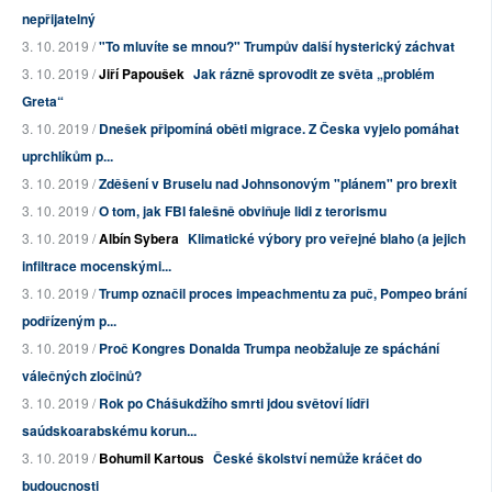
nepřijatelný
3. 10. 2019 /
"To mluvíte se mnou?" Trumpův další hysterický záchvat
3. 10. 2019 /
Jiří Papoušek
Jak rázně sprovodit ze světa „problém
Greta“
3. 10. 2019 /
Dnešek připomíná oběti migrace. Z Česka vyjelo pomáhat
uprchlíkům p...
3. 10. 2019 /
Zděšení v Bruselu nad Johnsonovým "plánem" pro brexit
3. 10. 2019 /
O tom, jak FBI falešně obviňuje lidi z terorismu
3. 10. 2019 /
Albín Sybera
Klimatické výbory pro veřejné blaho (a jejich
infiltrace mocenskými...
3. 10. 2019 /
Trump označil proces impeachmentu za puč, Pompeo brání
podřízeným p...
3. 10. 2019 /
Proč Kongres Donalda Trumpa neobžaluje ze spáchání
válečných zločinů?
3. 10. 2019 /
Rok po Chášukdžího smrti jdou světoví lídři
saúdskoarabskému korun...
3. 10. 2019 /
Bohumil Kartous
České školství nemůže kráčet do
budoucnosti