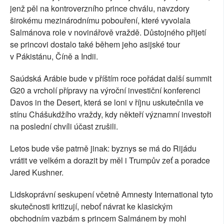
jenž pěl na kontroverzního prince chválu, navzdory
širokému mezinárodnímu pobouření, které vyvolala
Salmánova role v novinářově vraždě. Důstojného přijetí
se princovi dostalo také během jeho asijské tour
v Pákistánu, Číně a Indii.
Saúdská Arábie bude v příštím roce pořádat další summit
G20 a vrcholí přípravy na výroční investiční konferenci
Davos in the Desert, která se loni v říjnu uskutečnila ve
stínu Chášukdžího vraždy, kdy někteří významní investoři
na poslední chvíli účast zrušili.
Letos bude vše patrně jinak: byznys se má do Rijádu
vrátit ve velkém a dorazit by měl i Trumpův zeť a poradce
Jared Kushner.
Lidskoprávní seskupení včetně Amnesty International tyto
skutečnosti kritizují, neboť návrat ke klasickým
obchodním vazbám s princem Salmánem by mohl