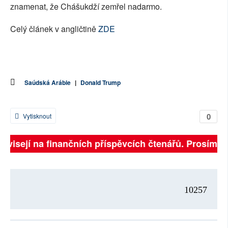
znamenat, že Chášukdží zemřel nadarmo.
Celý článek v angličtině
ZDE
Saúdská Arábie
|
Donald Trump
0
Vytisknout
závisejí na finančních příspěvcích čtenářů. Prosíme, p
10257