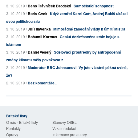
3. 10. 2019 /
Beno Trávníček Brodský
Samočistící schopnost
3. 10. 2019 /
Boris Cvek
Když zemřel Karel Gott, Andrej Babiš ukázal
svou politickou sílu
3. 10. 2019 /
Jiří Hlavenka
Mimořádné zasedání vlády k úmrtí Mistra
3. 10. 2019 /
Bohumil Kartous
Česká dezinfoscéna stále bojuje s
islámem
3. 10. 2019 /
Daniel Veselý
Sdělovací prostředky by antropogenní
změny klimatu měly považovat z...
2. 10. 2019 /
Moderátor BBC Johnsonovi: Vy jste vlastně pěkná svině,
že?
2. 10. 2019 /
Bez komentáře...
Britské listy
O nás - Britské listy
Stanovy OSBL
Kontakty
Vzkaz redakci
Opravy
Informace pro autory