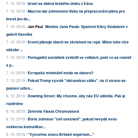
7. 10. 2019 /
Izrael se obává brzkého útoku z Íránu
7. 10. 2019 /
Macron dal Johnsonovi lhůtu na přepracování plánu pro
brexit jen do...
7. 10. 2019 /
Jan Paul
Monitor Jana Paula: Spatření Kláry Stodolové v
galerii Havelka
7. 10. 2019 /
Kreml plánuje zbavit se závislosti na ropě. Místo toho více
oškube ...
7. 10. 2019 /
Portugalští socialisté zvítězili ve volbách, poté co se rozešli
s p...
7. 10. 2019 /
Evropská minimální mzda na obzoru?
7. 10. 2019 /
Pokud Trump vyvolá "občanskou válku", na čí stranu se
postaví ozbro...
6. 10. 2019 /
Downing Street: My chceme, aby nás EU odmítla. Pak je
rozdrtíme
6. 10. 2019 /
Zemřela Vlasta Chramostová
6. 10. 2019 /
Boris Johnson "čelí uvěznění", pokud nevydá svou
veškerou komunikac...
6. 10. 2019 /
"Vytvořme znovu Britské impérium..."