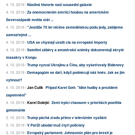
4. 10. 2019 /
Násilná historie naší sousední galaxie
4. 10. 2019 /
Za onemocněním smrtící houbou na americkém
Severozápadě mohla stát ...
4. 10. 2019 /
"Jestliže 70 let ničíme zemědělskou půdu jedy, zabijeme
samozřejmě ...
4. 10. 2019 /
USA se chystají uvalit cla na evropské importy
4. 10. 2019 /
Satelitní záběry a amatérské snímky dokumentují skryté
masakry v Kongu
4. 10. 2019 /
Trump vyzval Ukrajinu a Čínu, aby vyšetřovaly Bidenovy
4. 10. 2019 /
Demagogům se daří, když podněcují náš hněv. Jak se jim
vyhnout?
4. 10. 2019 /
Jan Čulík
Případ Karel Gott: "Idiot hudby a prezident
zapomnění"
4. 10. 2019 /
Karel Dolejší
Zemi trpící chaosem v prioritách postihla
gottománie
3. 10. 2019 /
Trump páchá zradu přímo v televizním vysílání
3. 10. 2019 /
V Paříži ubodal muž čtyři policisty
3. 10. 2019 /
Evropský parlament: Johnsonův plán pro brexit je