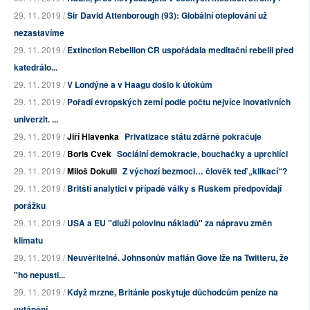
29. 11. 2019 /
Sir David Attenborough (93): Globální oteplování už
nezastavíme
29. 11. 2019 /
Extinction Rebellion ČR uspořádala meditační rebelii před
katedrálo...
29. 11. 2019 /
V Londýně a v Haagu došlo k útokům
29. 11. 2019 /
Pořadí evropských zemí podle počtu nejvíce inovativních
univerzit. ...
29. 11. 2019 /
Jiří Hlavenka
Privatizace státu zdárně pokračuje
29. 11. 2019 /
Boris Cvek
Sociální demokracie, bouchačky a uprchlíci
29. 11. 2019 /
Miloš Dokulil
Z výchozí bezmoci… člověk teď „klikací“?
29. 11. 2019 /
Britští analytici v případě války s Ruskem předpovídají
porážku
29. 11. 2019 /
USA a EU "dluží polovinu nákladů" za nápravu změn
klimatu
29. 11. 2019 /
Neuvěřitelné. Johnsonův mafián Gove lže na Twitteru, že
"ho nepusti...
29. 11. 2019 /
Když mrzne, Británie poskytuje důchodcům peníze na
vytápění