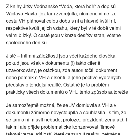
Z knihy Jitky Vodňanské "Voda, která hoří" a dopisů
Václava Havla, jež tam zveřejnila, nicméně víme, že
cestu VH plánoval celou dobu s ní a hlavně kvůli ní,
respektive kvůli jejich vztahu, který byl v té době velmi
velmi blízký. O cestě jsou v knize desítky stran, včetně
společného deníku.
Jistě – intimní záležitosti jsou věcí každého člověka,
pokud jsou však v dokumentu (!) takto cíleně
uzávorkovány, je otázkou, zda autoři točili dokument
nebo pomník o VH a disentu a jeho pečlivě vybraných
představ o tehdejší realitě. Ostatně je to problém
prakticky všech dokumentů o VH...tento způsob autorežie
Je samozřejmě možné, že se JV domluvila s VH a v
dokumentu záměrně nevystoupila a souhlasila i s tím, že
se tam o ní mluvit nebude, protože...prezident, žena atd. I
tak mi ale přijde problematické konzervovat filmově
takové verze událostí, které cenzurují realitu, zejména