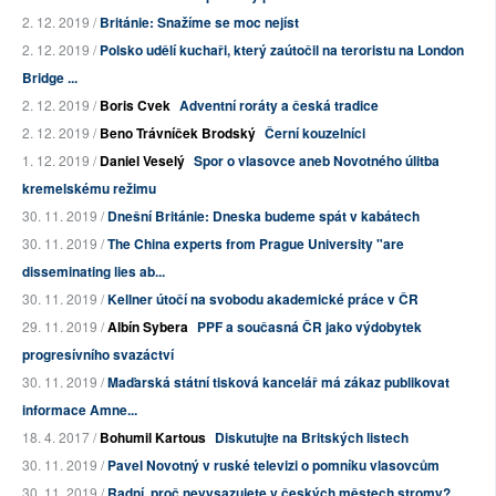
2. 12. 2019 /
Británie: Snažíme se moc nejíst
2. 12. 2019 /
Polsko udělí kuchaři, který zaútočil na teroristu na London
Bridge ...
2. 12. 2019 /
Boris Cvek
Adventní roráty a česká tradice
2. 12. 2019 /
Beno Trávníček Brodský
Černí kouzelníci
1. 12. 2019 /
Daniel Veselý
Spor o vlasovce aneb Novotného úlitba
kremelskému režimu
30. 11. 2019 /
Dnešní Británie: Dneska budeme spát v kabátech
30. 11. 2019 /
The China experts from Prague University "are
disseminating lies ab...
30. 11. 2019 /
Kellner útočí na svobodu akademické práce v ČR
29. 11. 2019 /
Albín Sybera
PPF a současná ČR jako výdobytek
progresívního svazáctví
30. 11. 2019 /
Maďarská státní tisková kancelář má zákaz publikovat
informace Amne...
18. 4. 2017 /
Bohumil Kartous
Diskutujte na Britských listech
30. 11. 2019 /
Pavel Novotný v ruské televizi o pomníku vlasovcům
30. 11. 2019 /
Radní, proč nevysazujete v českých městech stromy?