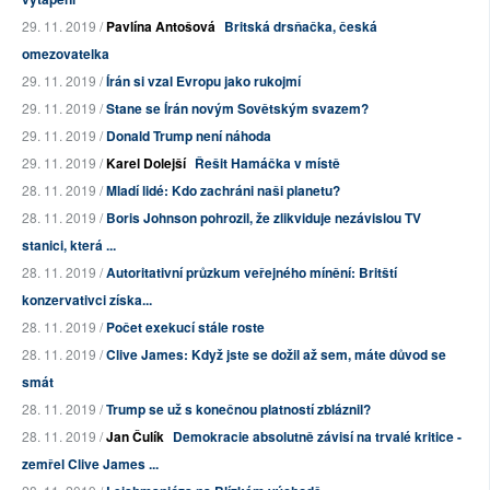
29. 11. 2019 /
Pavlína Antošová
Britská drsňačka, česká
omezovatelka
29. 11. 2019 /
Írán si vzal Evropu jako rukojmí
29. 11. 2019 /
Stane se Írán novým Sovětským svazem?
29. 11. 2019 /
Donald Trump není náhoda
29. 11. 2019 /
Karel Dolejší
Řešit Hamáčka v místě
28. 11. 2019 /
Mladí lidé: Kdo zachráni naši planetu?
28. 11. 2019 /
Boris Johnson pohrozil, že zlikviduje nezávislou TV
stanici, která ...
28. 11. 2019 /
Autoritativní průzkum veřejného mínění: Britští
konzervativci získa...
28. 11. 2019 /
Počet exekucí stále roste
28. 11. 2019 /
Clive James: Když jste se dožil až sem, máte důvod se
smát
28. 11. 2019 /
Trump se už s konečnou platností zbláznil?
28. 11. 2019 /
Jan Čulík
Demokracie absolutně závisí na trvalé kritice -
zemřel Clive James ...