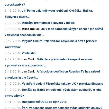
euroskeptiky?
3. 12. 2019 /
Jiří Pehe: Jak můj tweet rozběsnil Ovčáčka, Haška,
Foldynu a dezinf...
3. 12. 2019 /
Mediální gramotnost a důvěra v média
3. 12. 2019 /
Miloš Dokulil
Je v těch samoobslužných cenách jen něžná
vstřícnost obchodníka vůč...
3. 12. 2019 /
Virginia Giuffre: "Nařídili mi, abych měla sex s princem
Andrewem"
3. 12. 2019 /
Zoufalství...
2. 12. 2019 /
Jan Čulík
Británie v předvolební kampani se snaží
vyrovnat se s vraždou dvou ...
2. 12. 2019 /
Jan Čulík
A ferocious conflict on Russian TV has raised
emotions in the Czech...
2. 12. 2019 /
Vyjádření vedení Filozofické fakulty UK k projektu Sinopsis
2. 12. 2019 /
Dokáže se Babiš ohradit vůči výsledkům auditu EU o jeho
střetu zájmů?
2. 11. 2019 /
Hospodaření OSBL za říjen 2019
2. 12. 2019 /
Írán: Všeobecné protesty potlačila vláda střílením do davů