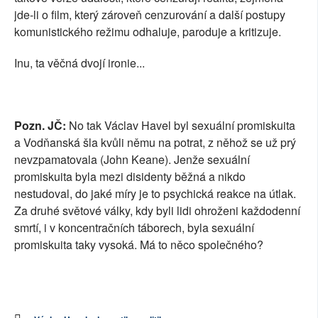
jde-li o film, který zároveň cenzurování a další postupy
komunistického režimu odhaluje, paroduje a kritizuje.
Inu, ta věčná dvojí ironie...
Pozn. JČ:
No tak Václav Havel byl sexuální promiskuita
a Vodňanská šla kvůli němu na potrat, z něhož se už prý
nevzpamatovala (John Keane). Jenže sexuální
promiskuita byla mezi disidenty běžná a nikdo
nestudoval, do jaké míry je to psychická reakce na útlak.
Za druhé světové války, kdy byli lidi ohroženi každodenní
smrtí, i v koncentračních táborech, byla sexuální
promiskuita taky vysoká. Má to něco společného?