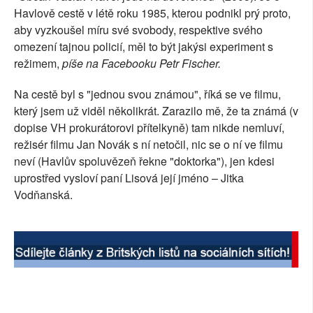
Havlově cestě v létě roku 1985, kterou podnikl prý proto,
SOCIÁLNÍ SÍTĚ
aby vyzkoušel míru své svobody, respektive svého
omezení tajnou policií, měl to být jakýsi experiment s
RUBRIKY
režimem,
píše na Facebooku Petr Fischer.
PLNÁ VERZE STRÁNEK
Na cestě byl s "jednou svou známou", říká se ve filmu,
který jsem už viděl několikrát. Zarazilo mě, že ta známá (v
dopise VH prokurátorovi přítelkyně) tam nikde nemluví,
režisér filmu Jan Novák s ní netočil,
nic se o ní ve filmu
neví (Havlův spoluvězeň řekne "doktorka"), jen kdesi
uprostřed vysloví paní Lisová její jméno – Jitka
Vodňanská.