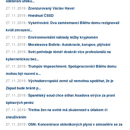
odebírání uhlíku...
27. 11. 2019 /
Zcenzurovaný Václav Havel
27. 11. 2019 /
Hnědnutí ČSSD
27. 11. 2019 /
Vyšetřování: Dva zaměstnanci Bílého domu rezignovali
kvůli zmrazení...
27. 11. 2019 /
Environmentální náklady těžby kryptoměn
27. 11. 2019 /
Moralesova Bolívie: Autokracie, korupce, plýtvání
27. 11. 2019 /
Svět potřebuje téměř dvakrát více profesionálů na
kybernetickou bez...
27. 11. 2019 /
Trumpův impeachment: Spolupracovníci Bílého domu
mohou být nuceni s...
27. 11. 2019 /
Východoevropské země už nemohou spoléhat, že je
Západ bude bránit p...
27. 11. 2019 /
Španělský soud chce stíhat Asadova strýce za praní
špinavých peněz
27. 11. 2019 /
Třetina žen na světě má zkušenosti s útlakem či
zneužíváním
27. 11. 2019 /
OSN: Koncentrace skleníkových plynů v atmosféře se za