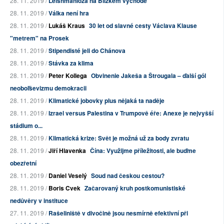
28. 11. 2019 /
Leishmanióza na Blízkém východě
28. 11. 2019 /
Válka není hra
28. 11. 2019 /
Lukáš Kraus
30 let od slavné cesty Václava Klause
"metrem" na Prosek
28. 11. 2019 /
Stipendisté jeli do Chánova
28. 11. 2019 /
Stávka za klima
28. 11. 2019 /
Peter Kollega
Obvinenie Jakeša a Štrougala – ďalší gól
neoboľševizmu demokracii
28. 11. 2019 /
Klimatické jobovky plus nějaká ta naděje
28. 11. 2019 /
Izrael versus Palestina v Trumpově éře: Anexe je nejvyšší
stádium o...
28. 11. 2019 /
Klimatická krize: Svět je možná už za body zvratu
28. 11. 2019 /
Jiří Hlavenka
Čína: Využijme příležitosti, ale buďme
obezřetní
28. 11. 2019 /
Daniel Veselý
Soud nad českou cestou?
28. 11. 2019 /
Boris Cvek
Začarovaný kruh postkomunistiské
nedůvěry v instituce
27. 11. 2019 /
Rašeliniště v divočině jsou nesmírně efektivní při