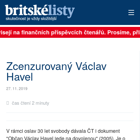
isejí na finančních příspěvcích čtenářů. Prosíme, přis
PŘIHLÁSIT
AKTUÁLNÍ VYDÁNÍ
ARCHIV
Zcenzurovaný Václav
Havel
ROZHOVORY
27. 11. 2019
TÉMATA
čas čtení 2 minuty
NEJČTENĚJŠÍ ZA 7 DNÍ
AUTOŘI
V rámci oslav 30 let svobody dávala ČT i dokument
PŘÍSPĚVKY NA PROVOZ
"Občan Václav Havel jede na dovolenou" (2005). Je o