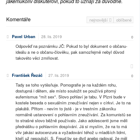
jakémukoliv diskutérovi, pokud to uznají za důvodné.
Komentáře
nejnovější
oblíbené
Pavel Urban
28. lis. 2019
0
Odpověď na poznámku JČ: Pokud to byl dokument o občanu-
ideálu a ne o občanu-člověku, pak samozřejmě nebyl důvod
takovéto věci zmiňovat.
František Řezáč
27. lis. 2019
0
Tady se toho vytěsňuje. Pornografie je na každém rohu,
dostupná i dětem, ale místo souložit se používá pitomý
eufemismus "mít sex". Slovo pohlaví je tabu. V Plzni bude v
kostele beseda o sexuálním zneužívání nejen v církvi. Je to na
plakátě. Přitom - nevím to jistě - je v trestním zákoníku
normálně ustanovení o pohlavním zneužívání. Za komunistů se
to strašné slovo běžně používalo. Jako adolescenti jsme měli
přednášku o pohlavním dospívání. Já si myslím, že na to má
vliv jakási autocenzura a vyžadování téhož u mladších lidmi,
kteří už nesouloží. S. Freud by se divil anebo radoval, že měl