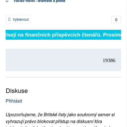
Václav Havel - dramatik a politik
0
Vytisknout
závisejí na finančních příspěvcích čtenářů. Prosíme, p
19386
Diskuse
Přihlásit
Upozorňujeme, že Britské listy jako soukromý server si
vyhrazují právo blokovat přístup na diskusní fóra