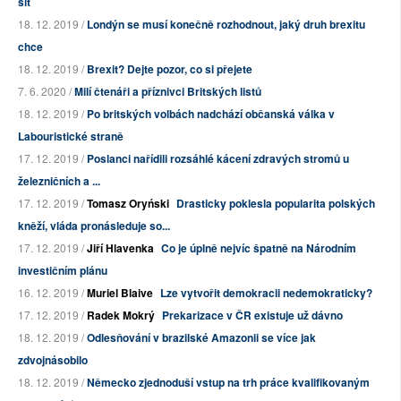
síť
18. 12. 2019 /
Londýn se musí konečně rozhodnout, jaký druh brexitu
chce
18. 12. 2019 /
Brexit? Dejte pozor, co si přejete
7. 6. 2020 /
Milí čtenáři a příznivci Britských listů
18. 12. 2019 /
Po britských volbách nadchází občanská válka v
Labouristické straně
17. 12. 2019 /
Poslanci nařídili rozsáhlé kácení zdravých stromů u
železničních a ...
17. 12. 2019 /
Tomasz Oryński
Drasticky poklesla popularita polských
kněží, vláda pronásleduje so...
17. 12. 2019 /
Jiří Hlavenka
Co je úplně nejvíc špatně na Národním
investičním plánu
16. 12. 2019 /
Muriel Blaive
Lze vytvořit demokracii nedemokraticky?
17. 12. 2019 /
Radek Mokrý
Prekarizace v ČR existuje už dávno
18. 12. 2019 /
Odlesňování v brazilské Amazonii se více jak
zdvojnásobilo
18. 12. 2019 /
Německo zjednoduší vstup na trh práce kvalifikovaným