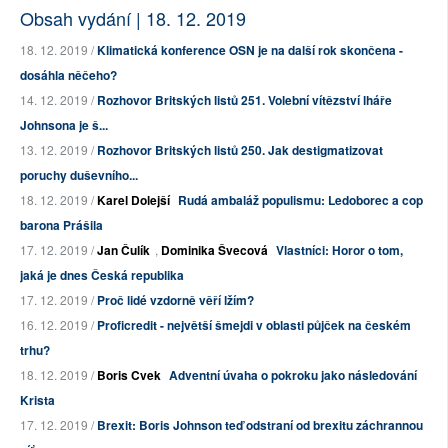
Obsah vydání | 18. 12. 2019
18. 12. 2019 /
Klimatická konference OSN je na další rok skončena -
dosáhla něčeho?
14. 12. 2019 /
Rozhovor Britských listů 251. Volební vítězství lháře
Johnsona je š...
13. 12. 2019 /
Rozhovor Britských listů 250. Jak destigmatizovat
poruchy duševního...
18. 12. 2019 /
Karel Dolejší
Rudá ambaláž populismu: Ledoborec a cop
barona Prášila
17. 12. 2019 /
Jan Čulík
,
Dominika Švecová
Vlastníci: Horor o tom,
jaká je dnes Česká republika
17. 12. 2019 /
Proč lidé vzdorně věří lžím?
16. 12. 2019 /
Proficredit - největší šmejdi v oblasti půjček na českém
trhu?
18. 12. 2019 /
Boris Cvek
Adventní úvaha o pokroku jako následování
Krista
17. 12. 2019 /
Brexit: Boris Johnson teď odstraní od brexitu záchrannou