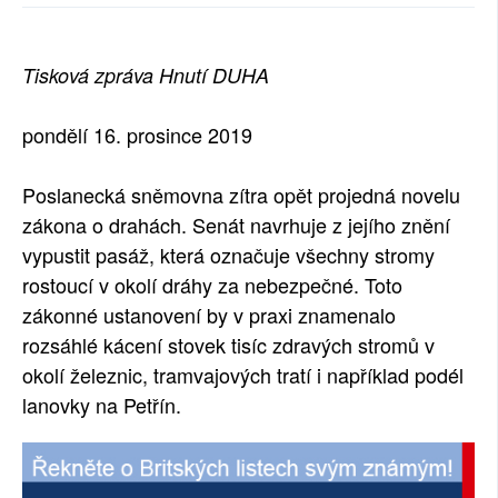
SOCIÁLNÍ SÍTĚ
Tisková zpráva Hnutí DUHA
RUBRIKY
PLNÁ VERZE STRÁNEK
pondělí 16. prosince 2019
Poslanecká sněmovna zítra opět projedná novelu
zákona o drahách. Senát navrhuje z jejího znění
vypustit pasáž, která označuje všechny stromy
rostoucí v okolí dráhy za nebezpečné. Toto
zákonné ustanovení by v praxi znamenalo
rozsáhlé kácení stovek tisíc zdravých stromů v
okolí železnic, tramvajových tratí i například podél
lanovky na Petřín.