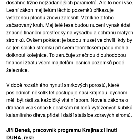
dosáhne tržně nejžádanějších parametrů. Ale to není vše.
Lesní zákon majitelům těchto pozemků přikazuje
vytěženou plochu znovu zalesnit. Vznikne z toho
začarovaný kruh. Majitelé lesa budou nuceni vynakládat
značné finanční prostředky na výsadbu a ochranu malých
stromků. Ovšem pokácet je budou muset ve chvíli, kdy by
se jen špička stromku při svém teoretickém pádu mohla
dotknout kolejnice. To zaručuje značnou dlouhodobou
finanční ztrátu všem majitelům lesních pozemků podél
železnice.
V době rozsáhlého hynutí smrkových porostů, které
posledních několik let postupuje naší krajinou, bychom
měli být rádi za každičký vitální strom. Novela zákona o
drahách však chce k desítkám milionů vytěžených kubíků
kalamitního dřeva přidat i další statisíce zdravých stromů.
Jiří Beneš, pracovník programu Krajina z Hnutí
DUHA, řekl: