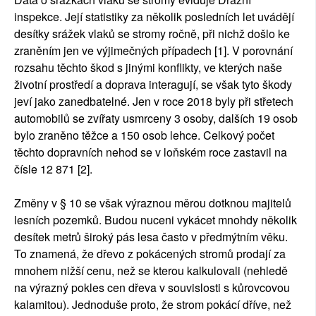
inspekce. Její statistiky za několik posledních let uvádějí
desítky srážek vlaků se stromy ročně, při nichž došlo ke
zraněním jen ve výjimečných případech [1]. V porovnání
rozsahu těchto škod s jinými konflikty, ve kterých naše
životní prostředí a doprava interagují, se však tyto škody
jeví jako zanedbatelné. Jen v roce 2018 byly při střetech
automobilů se zvířaty usmrceny 3 osoby, dalších 19 osob
bylo zraněno těžce a 150 osob lehce. Celkový počet
těchto dopravních nehod se v loňském roce zastavil na
čísle 12 871 [2].
Změny v § 10 se však výraznou měrou dotknou majitelů
lesních pozemků. Budou nuceni vykácet mnohdy několik
desítek metrů široký pás lesa často v předmýtním věku.
To znamená, že dřevo z pokácených stromů prodají za
mnohem nižší cenu, než se kterou kalkulovali (nehledě
na výrazný pokles cen dřeva v souvislosti s kůrovcovou
kalamitou). Jednoduše proto, že strom pokácí dříve, než