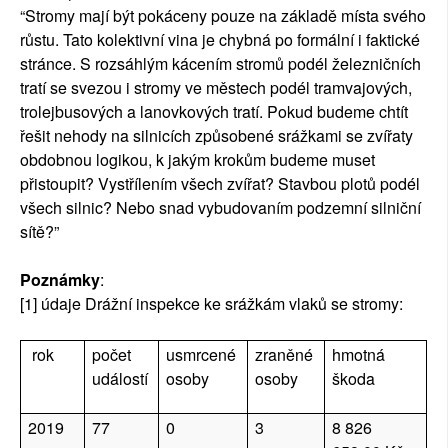
“Stromy mají být pokáceny pouze na základě místa svého
růstu. Tato kolektivní vina je chybná po formální i faktické
stránce. S rozsáhlým kácením stromů podél železničních
tratí se svezou i stromy ve městech podél tramvajových,
trolejbusových a lanovkových tratí. Pokud budeme chtít
řešit nehody na silnicích způsobené srážkami se zvířaty
obdobnou logikou, k jakým krokům budeme muset
přistoupit? Vystřílením všech zvířat? Stavbou plotů podél
všech silnic? Nebo snad vybudovaním podzemní silniční
sítě?”
Poznámky
:
[1] údaje Drážní inspekce ke srážkám vlaků se stromy:
 rok
počet 
usmrcené 
zraněné 
hmotná 
událostí
osoby
osoby
škoda
2019
77
0
3
8 826 