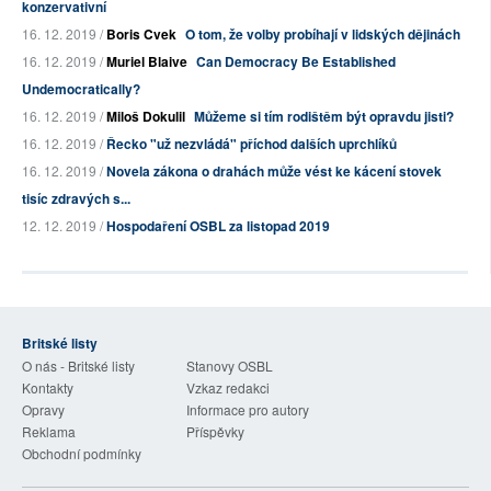
konzervativní
16. 12. 2019 /
Boris Cvek
O tom, že volby probíhají v lidských dějinách
16. 12. 2019 /
Muriel Blaive
Can Democracy Be Established
Undemocratically?
16. 12. 2019 /
Miloš Dokulil
Můžeme si tím rodištěm být opravdu jisti?
16. 12. 2019 /
Řecko "už nezvládá" příchod dalších uprchlíků
16. 12. 2019 /
Novela zákona o drahách může vést ke kácení stovek
tisíc zdravých s...
12. 12. 2019 /
Hospodaření OSBL za listopad 2019
Britské listy
O nás - Britské listy
Stanovy OSBL
Kontakty
Vzkaz redakci
Opravy
Informace pro autory
Reklama
Příspěvky
Obchodní podmínky