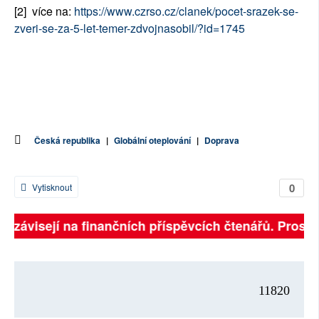
[2] více na:
https://www.czrso.cz/clanek/pocet-srazek-se-
zveri-se-za-5-let-temer-zdvojnasobil/?id=1745
Česká republika
|
Globální oteplování
|
Doprava
0
Vytisknout
ně závisejí na finančních příspěvcích čtenářů. Prosíme
11820