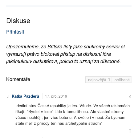
Diskuse
Přihlásit
Upozorňujeme, že Britské listy jako soukromý server si
vyhrazují právo blokovat přístup na diskusní fóra
jakémukoliv diskutérovi, pokud to uznají za důvodné.
Komentáře
nejnovější
oblíbené
Katka Pazderů
17. pro. 2019
0
Ideální stav České republiky je les. Všude. Ve všech reklamách
říkají: "Bydlet v lese" Lidé k tomu tíhnou. Ale vlastně stromy
vůbec nechtějí, jen více betonu. A světlo i v noci. Že bychom
stále měli z přírody ten náš archetypální strach?