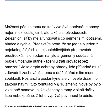
Možnost pádu stromu na trať vyvolává oprávněné obavy,
nejen mezi cestujícími, ale také u strojvedoucích.
Železniční síť by měla fungovat s co nejmenšími obtížemi,
hladce a rychle. Především proto, že se jedná o jeden z
nejekologičtějších a nejspolehlivějších přepravních
prostředků. I s ohledem na tyto argumenty současná
praxe umožňuje nutné kácení u tratí provádět bez
omezení. Je to orgán ochrany přírody, kdo případně musí
zdůvodnit zachování stromu a drážní úřad s tím musí
souhlasit. Poslanci a poslankyně ale v novele drážního
zákona navrhli tuto formulaci v § 10 změnit. Nově by bylo
v zákoně stanoveno, že všechny stromy v okolí dráhy
jsou nebezpečné. Z toho vyplývá povinnost je odstranit.
Data o srážkách vlaků se stromy eviduje Drážní