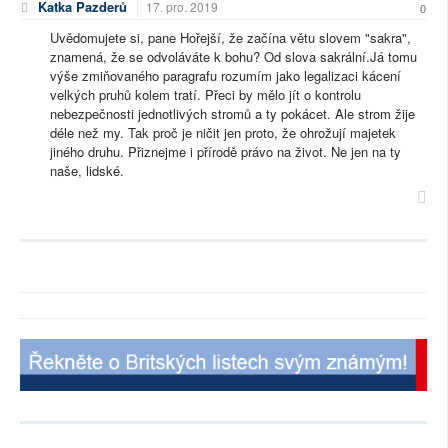
Katka Pazderů
17. pro. 2019
0
Uvědomujete si, pane Hořejší, že začína větu slovem "sakra",
znamená, že se odvoláváte k bohu? Od slova sakrální.Já tomu
výše zmiňovaného paragrafu rozumím jako legalizaci kácení
velkých pruhů kolem tratí. Přeci by mělo jít o kontrolu
nebezpečnosti jednotlivých stromů a ty pokácet. Ale strom žije
déle než my. Tak proč je ničit jen proto, že ohrožují majetek
jiného druhu. Přiznejme i přírodě právo na život. Ne jen na ty
naše, lidské.