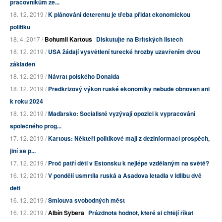
pracovníkům ze...
18. 12. 2019 /
K plánování deterentu je třeba přidat ekonomickou
politiku
18. 4. 2017 /
Bohumil Kartous
Diskutujte na Britských listech
18. 12. 2019 /
USA žádají vysvětlení turecké hrozby uzavřením dvou
základen
18. 12. 2019 /
Návrat polského Donalda
18. 12. 2019 /
Předkrizový výkon ruské ekonomiky nebude obnoven ani
k roku 2024
18. 12. 2019 /
Maďarsko: Socialisté vyzývají opozici k vypracování
společného prog...
17. 12. 2019 /
Kartous: Někteří politikové mají z dezinformací prospěch,
jiní se p...
17. 12. 2019 /
Proč patří děti v Estonsku k nejlépe vzdělaným na světě?
16. 12. 2019 /
V pondělí usmrtila ruská a Asadova letadla v Idlibu dvě
děti
16. 12. 2019 /
Smlouva svobodných měst
16. 12. 2019 /
Albín Sybera
Prázdnota hodnot, které si chtějí říkat