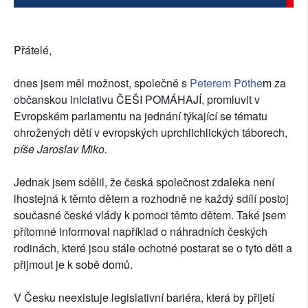
SOCIÁLNÍ SÍTĚ
RUBRIKY
Přátelé,
PLNÁ VERZE STRÁNEK
dnes jsem měl možnost, společně s
Peterem Pöthe
m
za
občanskou iniciativu ČEŠI POMÁHAJÍ, promluvit v
Evropském parlamentu na jednání týkající se tématu
ohrožených dětí v evropských uprchlichlických táborech,
píše Jaroslav Miko.
Jednak jsem sdělil, že česká společnost zdaleka není
lhostejná k těmto dětem a rozhodně ne každý sdílí postoj
současné české vlády k pomoci těmto dětem. Také jsem
přítomné informoval například o náhradních českých
rodinách, které jsou stále ochotné postarat se o ty
to děti a
přijmout je k sobě domů.
V Česku neexistuje legislativní bariéra, která by přijetí