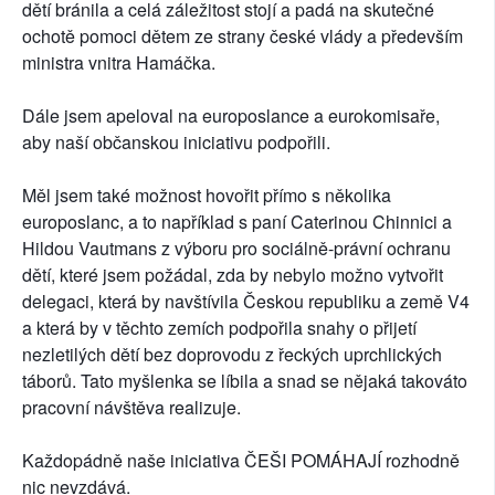
dětí bránila a celá záležitost stojí a padá na skutečné
ochotě pomoci dětem ze strany české vlády a především
ministra vnitra Hamáčka.
Dále jsem apeloval na europoslance a eurokomisaře,
aby naší občanskou iniciativu podpořili.
Měl jsem také možnost hovořit přímo s několika
europoslanc, a to například s paní Caterinou Chinnici a
Hildou Vautmans z výboru pro sociálně-právní ochranu
dětí, které jsem požádal, zda by nebylo možno vytvořit
delegaci, která by navštívila Českou republiku a země V4
a která by v těchto zemích podpořila snahy o přijetí
nezletilých dětí bez doprovodu z řeckých uprchlických
táborů. Tato myšlenka se líbila a snad se nějaká takováto
pracovní návštěva realizuje.
Každopádně naše iniciativa ČEŠI POMÁHAJÍ rozhodně
nic nevzdává.