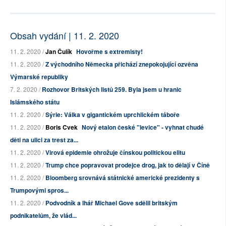
Obsah vydání | 11. 2. 2020
11. 2. 2020 /
Jan Čulík
Hovořme s extremisty!
11. 2. 2020 /
Z východního Německa přichází znepokojující ozvěna
Výmarské republiky
7. 2. 2020 /
Rozhovor Britských listů 259. Byla jsem u hranic
Islámského státu
11. 2. 2020 /
Sýrie: Válka v gigantickém uprchlickém táboře
11. 2. 2020 /
Boris Cvek
Nový etalon české "levice" - vyhnat chudé
děti na ulici za trest za...
11. 2. 2020 /
Virová epidemie ohrožuje čínskou politickou elitu
11. 2. 2020 /
Trump chce popravovat prodejce drog, jak to dělají v Číně
11. 2. 2020 /
Bloomberg srovnává státnické americké prezidenty s
Trumpovými spros...
11. 2. 2020 /
Podvodník a lhář Michael Gove sdělil britským
podnikatelům, že vlád...