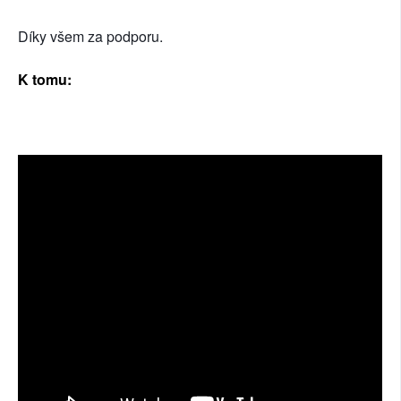
Díky všem za podporu.
K tomu:
😉
k
OMU