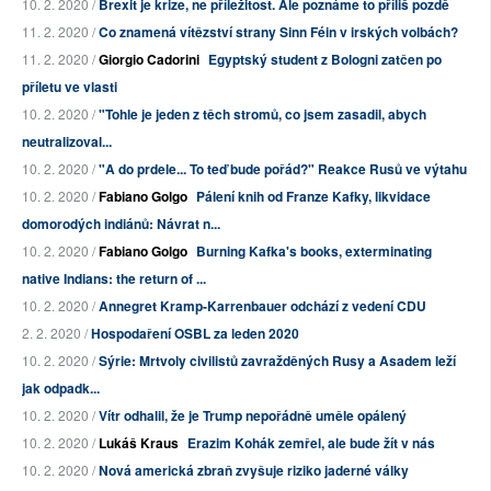
10. 2. 2020 /
Brexit je krize, ne příležitost. Ale poznáme to příliš pozdě
11. 2. 2020 /
Co znamená vítězství strany Sinn Féin v irských volbách?
11. 2. 2020 /
Giorgio Cadorini
Egyptský student z Bologni zatčen po
příletu ve vlasti
10. 2. 2020 /
"Tohle je jeden z těch stromů, co jsem zasadil, abych
neutralizoval...
10. 2. 2020 /
"A do prdele... To teď bude pořád?" Reakce Rusů ve výtahu
10. 2. 2020 /
Fabiano Golgo
Pálení knih od Franze Kafky, likvidace
domorodých indiánů: Návrat n...
10. 2. 2020 /
Fabiano Golgo
Burning Kafka's books, exterminating
native Indians: the return of ...
10. 2. 2020 /
Annegret Kramp-Karrenbauer odchází z vedení CDU
2. 2. 2020 /
Hospodaření OSBL za leden 2020
10. 2. 2020 /
Sýrie: Mrtvoly civilistů zavražděných Rusy a Asadem leží
jak odpadk...
10. 2. 2020 /
Vítr odhalil, že je Trump nepořádně uměle opálený
10. 2. 2020 /
Lukáš Kraus
Erazim Kohák zemřel, ale bude žít v nás
10. 2. 2020 /
Nová americká zbraň zvyšuje riziko jaderné války