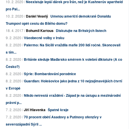
10. 2. 2020 /
Neexistuje lepší dárek pro Írán, než je Kushnerův apartheid
pro Pal...
10. 2. 2020 /
Daniel Veselý
Umetou američtí demokraté Donaldu
Trumpovi opět cestu do Bílého domu?
18. 4. 2017 /
Bohumil Kartous
Diskutujte na Britských listech
9. 2. 2020 /
Všeobecné volby v Irsku
8. 2. 2020 /
Palermo: Na Sicílii vraždila mafie 200 lidí ročně. Skoncovali
s tím...
8. 2. 2020 /
Británie sleduje Maďarsko směrem k volební diktatuře (A co
Česko?)
8. 2. 2020 /
Sýrie: Bombardování porodnice
8. 2. 2020 /
Guardian: Holešovice jako jedna z 10 nejzajímavějších čtvrtí
v Evropě
8. 2. 2020 /
Nikdo netrestá vraždění - Západ je na ústupu a mezinárodní
právní p...
7. 2. 2020 /
Jiří Hlavenka
Špatné kraje
7. 2. 2020 /
70 procent obětí Asadovy a Putinovy ofenzívy v
severozápadní Sýrii ...