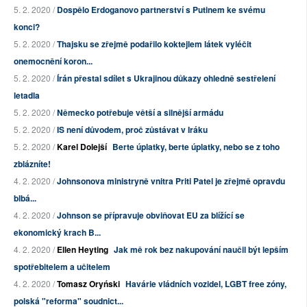
5. 2. 2020 /
Dospělo Erdoganovo partnerství s Putinem ke svému
konci?
5. 2. 2020 /
Thajsku se zřejmě podařilo koktejlem látek vyléčit
onemocnění koron...
5. 2. 2020 /
Írán přestal sdílet s Ukrajinou důkazy ohledně sestřelení
letadla
5. 2. 2020 /
Německo potřebuje větší a silnější armádu
5. 2. 2020 /
IS není důvodem, proč zůstávat v Iráku
5. 2. 2020 /
Karel Dolejší
Berte úplatky, berte úplatky, nebo se z toho
zblázníte!
4. 2. 2020 /
Johnsonova ministryně vnitra Priti Patel je zřejmě opravdu
blbá...
4. 2. 2020 /
Johnson se přípravuje obviňovat EU za blížící se
ekonomický krach B...
4. 2. 2020 /
Ellen Heyting
Jak mě rok bez nakupování naučil být lepším
spotřebitelem a učitelem
4. 2. 2020 /
Tomasz Oryński
Havárie vládních vozidel, LGBT free zóny,
polská "reforma" soudnict...