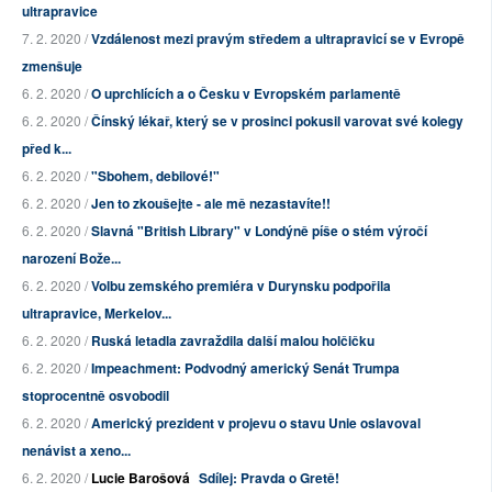
ultrapravice
7. 2. 2020 /
Vzdálenost mezi pravým středem a ultrapravicí se v Evropě
zmenšuje
6. 2. 2020 /
O uprchlících a o Česku v Evropském parlamentě
6. 2. 2020 /
Čínský lékař, který se v prosinci pokusil varovat své kolegy
před k...
6. 2. 2020 /
"Sbohem, debilové!"
6. 2. 2020 /
Jen to zkoušejte - ale mě nezastavíte!!
6. 2. 2020 /
Slavná "British Library" v Londýně píše o stém výročí
narození Bože...
6. 2. 2020 /
Volbu zemského premiéra v Durynsku podpořila
ultrapravice, Merkelov...
6. 2. 2020 /
Ruská letadla zavraždila další malou holčičku
6. 2. 2020 /
Impeachment: Podvodný americký Senát Trumpa
stoprocentně osvobodil
6. 2. 2020 /
Americký prezident v projevu o stavu Unie oslavoval
nenávist a xeno...
6. 2. 2020 /
Lucie Barošová
Sdílej: Pravda o Gretě!