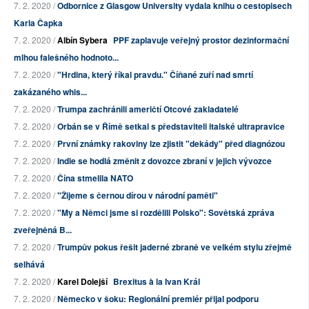
7. 2. 2020 /
Odbornice z Glasgow University vydala knihu o cestopisech
Karla Čapka
7. 2. 2020 /
Albín Sybera
PPF zaplavuje veřejný prostor dezinformační
mlhou falešného hodnoto...
7. 2. 2020 /
"Hrdina, který říkal pravdu." Číňané zuří nad smrtí
zakázaného whis...
7. 2. 2020 /
Trumpa zachránili američtí Otcové zakladatelé
7. 2. 2020 /
Orbán se v Římě setkal s představiteli italské ultrapravice
7. 2. 2020 /
První známky rakoviny lze zjistit "dekády" před diagnózou
7. 2. 2020 /
Indie se hodlá změnit z dovozce zbraní v jejich vývozce
7. 2. 2020 /
Čína stmelila NATO
7. 2. 2020 /
"Žijeme s černou dírou v národní paměti"
7. 2. 2020 /
"My a Němci jsme si rozdělili Polsko": Sovětská zpráva
zveřejněná B...
7. 2. 2020 /
Trumpův pokus řešit jaderné zbraně ve velkém stylu zřejmě
selhává
7. 2. 2020 /
Karel Dolejší
Brexitus à la Ivan Král
7. 2. 2020 /
Německo v šoku: Regionální premiér přijal podporu