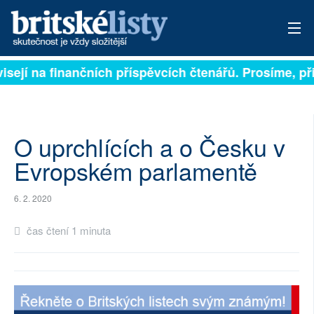
isejí na finančních příspěvcích čtenářů. Prosíme, při
PŘIHLÁSIT
AKTUÁLNÍ VYDÁNÍ
ARCHIV
O uprchlících a o Česku v
Evropském parlamentě
ROZHOVORY
6. 2. 2020
TÉMATA
čas čtení 1 minuta
NEJČTENĚJŠÍ ZA 7 DNÍ
AUTOŘI
PŘÍSPĚVKY NA PROVOZ