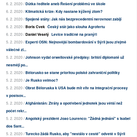
6. 2. 2020 /
Důtka ředitele aneb Řešení problémů ve škole
6. 2. 2020 /
Klimatická krize: Kdy nastane kýžený zlom?
6. 2. 2020 /
Spojené státy: Jak nás bezprecedentní nerovnost zabíjí
6. 2. 2020 /
Boris Cvek
Český stát jako slouha Agrofertu
6. 2. 2020 /
Daniel Veselý
Levice tradičně na pranýři
5. 2. 2020 /
Experti OSN: Nejnovější bombardování v Sýrii jsou zřejmě
válečné zl...
5. 2. 2020 /
Johnson vydal orwellovské předpisy: britští diplomaté už
nesmějí po...
5. 2. 2020 /
Bělorusko se stane prioritou polské zahraniční politiky
5. 2. 2020 /
Je Rusko velmoc?
5. 2. 2020 /
Obrat Běloruska k USA bude mít vliv na integrační procesy
v postsov...
5. 2. 2020 /
Afghánistán: Ztráty a opotřebení jednotek jsou větší než
počet rekr...
5. 2. 2020 /
Angolský prezident Joao Lourenco: "Žádná jednání" s Isabel
dos Sant...
5. 2. 2020 /
Turecko žádá Rusko, aby "nestálo v cestě" odvetě v Sýrii