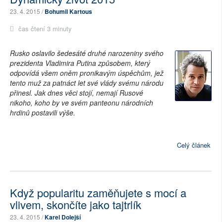
23. 4. 2015 /
Bohumil Kartous
čas čtení 3 minuty
Rusko oslavilo šedesáté druhé narozeniny svého
prezidenta Vladimira Putina způsobem, který
odpovídá všem oněm pronikavým úspěchům, jež
tento muž za patnáct let své vlády svému národu
přinesl. Jak dnes věci stojí, nemají Rusové
nikoho, koho by ve svém panteonu národních
hrdinů postavili výše.
Celý článek
Když popularitu zaměňujete s mocí a
vlivem, skončíte jako tajtrlík
23. 4. 2015 /
Karel Dolejší