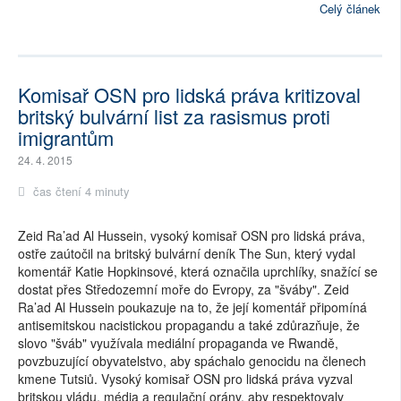
Celý článek
Komisař OSN pro lidská práva kritizoval
britský bulvární list za rasismus proti
imigrantům
24. 4. 2015
čas čtení 4 minuty
Zeid Ra’ad Al Hussein, vysoký komisař OSN pro lidská práva,
ostře zaútočil na britský bulvární deník The Sun, který vydal
komentář Katie Hopkinsové, která označila uprchlíky, snažící se
dostat přes Středozemní moře do Evropy, za "šváby". Zeid
Ra’ad Al Hussein poukazuje na to, že její komentář připomíná
antisemitskou nacistickou propagandu a také zdůrazňuje, že
slovo "šváb" využívala mediální propaganda ve Rwandě,
povzbuzující obyvatelstvo, aby spáchalo genocidu na členech
kmene Tutsiů. Vysoký komisař OSN pro lidská práva vyzval
britskou vládu, média a regulační orány, aby respektovaly