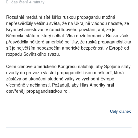
čas čtení 4 minuty
Rozsáhlé mediální sítě šířící ruskou propagandu možná
nepřesvědčily většinu světa, že na Ukrajině vládnou nacisté, že
Krym byl anektován v rámci lidového povstání, ani, že je
Německo státem, který selhal. Vlna dezinformací z Ruska však
přesvědčila některé americké politiky, že ruská propagandistická
síť je největším nebezpečím americké bezpečnosti v Evropě od
rozpadu Sovětského svazu.
Čelní členové amerického Kongresu naléhají, aby Spojené státy
uvedly do provozu vlastní propagandistickou mašinérii, která
zůstává od ukončení studené války ve východní Evropě
víceméně v nečinnosti. Požadují, aby Hlas Ameriky hrál
otevřeněji propagandistickou roli.
Celý článek