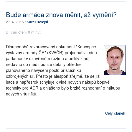
Bude armáda znova měnit, až vymění?
27. 4. 2015 /
Karel Dolejší
čas čtení 9 minut
Dlouhodobě rozpracovaný dokument "Koncepce
výstavby armády ČR" (KVAČR) projednal v lednu
parlament v uzavřeném režimu a unikly z něj
nedávno do médií pouze detaily ohledně
plánovaného navýšení počtů příslušníků
ozbrojených sil. Přesto je alespoň zřejmé, že se již
letos a napřesrok schyluje k vlně nových nákupů bojové
techniky pro AČR a ohlášeno bylo brzké rozhodnutí o nákupu
nových vrtulníků.
Celý článek