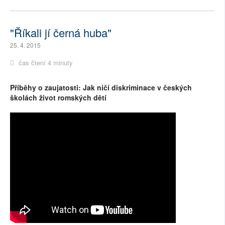
"Říkali jí černá huba"
25. 4. 2015
čas čtení 4 minuty
Příběhy o zaujatosti: Jak ničí diskriminace v českých
školách život romských dětí