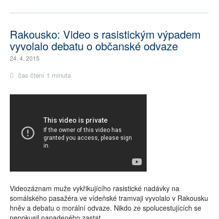
Rakousko: Video s rasistickým výpadem
vyvolalo debatu o občanské odvaze
24. 4. 2015
čas čtení 1 minuta
Videozáznam muže vykřikujícího rasistické nadávky na
somálského pasažéra ve vídeňské tramvaji vyvolalo v Rakousku
hněv a debatu o morální odvaze. Nikdo ze spolucestujících se
nepokusil napadeného zastat.