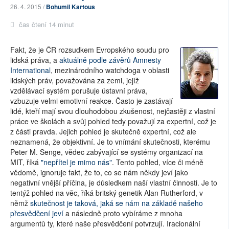
26. 4. 2015 /
Bohumil Kartous
čas čtení 14 minut
Fakt, že je ČR rozsudkem Evropského soudu pro
lidská práva, a
aktuálně podle závěrů Amnesty
International
, mezinárodního watchdoga v oblasti
lidských práv, považována za zemi, jejíž
vzdělávací systém porušuje ústavní práva,
vzbuzuje velmi emotivní reakce. Často je zastávají
lidé, kteří mají svou dlouhodobou zkušenost, nejčastěji z vlastní
práce ve školách a svůj pohled tedy považují za expertní, což je
z části pravda. Jejich pohled je skutečně expertní, což ale
neznamená, že objektivní. Je to vnímání skutečnosti, kterému
Peter M. Senge, vědec zabývající se systémy organizací na
MIT, říká
"nepřítel je mimo nás"
. Tento pohled, více či méně
vědomě, ignoruje fakt, že to, co se nám někdy jeví jako
negativní vnější příčina, je důsledkem naší vlastní činnosti. Je to
tentýž pohled na věc, říká britský genetik Alan Rutherford, v
němž
skutečnost je taková, jaká se nám na základě našeho
přesvědčení jeví
a následně proto vybíráme z mnoha
argumentů ty, které naše přesvědčení potvrzují. Iracionální