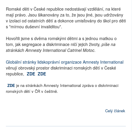
Romské děti v České republice nedostávají vzdělání, na které
mají právo. Jsou šikanovány za to, že jsou jiné, jsou udržovány
v izolaci od ostatních dětí a dokonce umisťovány do škol pro děti
s "mírnou duševní invaliditou".
Hovořili jsme s dvěma romskými dětmi a s jednou matkou o
tom, jak segregace a diskriminace ničí jejich životy,
píše na
stránkách Amnesty International Catrinel Motoc
.
Globální stránky lidskoprávní organizace Amnesty International
věnují obrovský prostor diskriminaci romských dětí v České
republice,
ZDE
ZDE
ZDE
je na stránkách Amnesty International zpráva o diskriminaci
romských dětí v ČR v češtině.
Celý článek