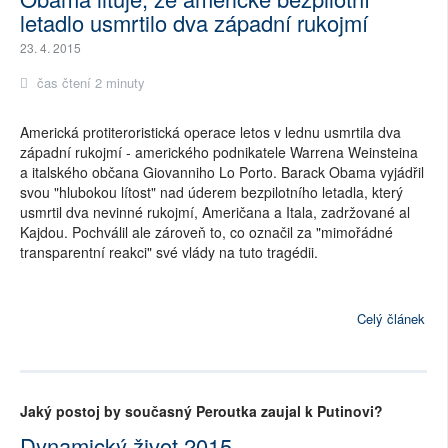
letadlo usmrtilo dva západní rukojmí
23. 4. 2015
čas čtení 2 minuty
Americká protiteroristická operace letos v lednu usmrtila dva
západní rukojmí - amerického podnikatele Warrena Weinsteina
a italského občana Giovanniho Lo Porto. Barack Obama vyjádřil
svou "hlubokou lítost" nad úderem bezpilotního letadla, který
usmrtil dva nevinné rukojmí, Američana a Itala, zadržované al
Kajdou. Pochválil ale zároveň to, co označil za "mimořádné
transparentní reakci" své vlády na tuto tragédii.
Celý článek
Jaký postoj by současný Peroutka zaujal k Putinovi?
Dynamický život 2015