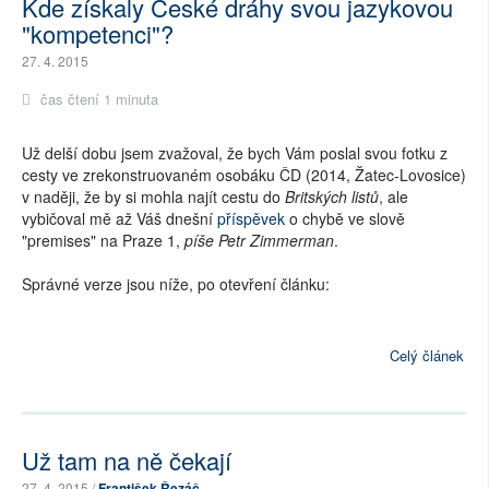
Kde získaly České dráhy svou jazykovou
"kompetenci"?
27. 4. 2015
čas čtení 1 minuta
Už delší dobu jsem zvažoval, že bych Vám poslal svou fotku z
cesty ve zrekonstruovaném osobáku ČD (2014, Žatec-Lovosice)
v naději, že by si mohla najít cestu do
Britských listů
, ale
vybičoval mě až Váš dnešní
příspěvek
o chybě ve slově
"premises" na Praze 1,
píše Petr Zimmerman
.
Správné verze jsou níže, po otevření článku:
Celý článek
Už tam na ně čekají
27. 4. 2015 /
František Řezáč