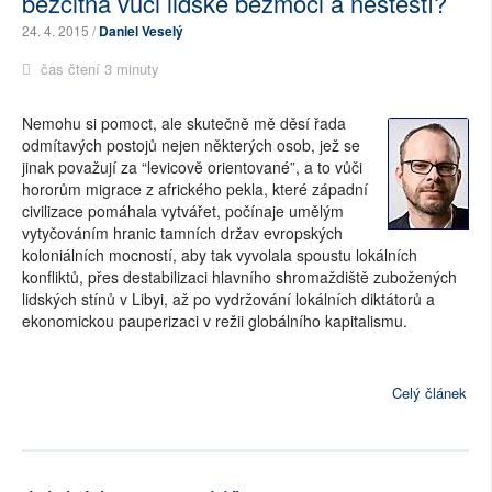
bezcitná vůči lidské bezmoci a neštěstí?
24. 4. 2015 /
Daniel Veselý
čas čtení 3 minuty
Nemohu si pomoct, ale skutečně mě děsí řada
odmítavých postojů nejen některých osob, jež se
jinak považují za “levicově orientované”, a to vůči
hororům migrace z afrického pekla, které západní
civilizace pomáhala vytvářet, počínaje umělým
vytyčováním hranic tamních držav evropských
koloniálních mocností, aby tak vyvolala spoustu lokálních
konfliktů, přes destabilizaci hlavního shromaždiště zubožených
lidských stínů v Libyi, až po vydržování lokálních diktátorů a
ekonomickou pauperizaci v režii globálního kapitalismu.
Celý článek