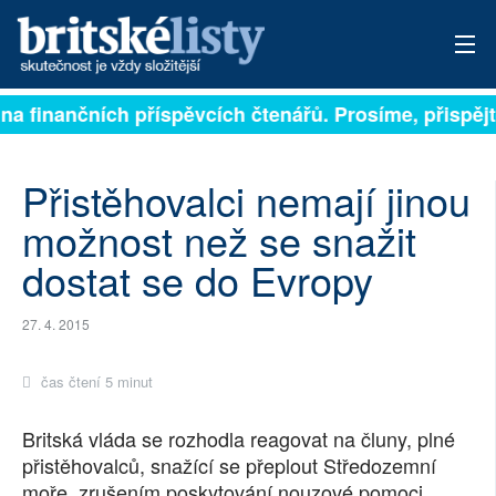
na finančních příspěvcích čtenářů. Prosíme, přispějte.
PŘIHLÁSIT
AKTUÁLNÍ VYDÁNÍ
Přistěhovalci nemají jinou
ARCHIV
možnost než se snažit
dostat se do Evropy
ROZHOVORY
TÉMATA
27. 4. 2015
NEJČTENĚJŠÍ ZA 7 DNÍ
čas čtení 5 minut
AUTOŘI
Britská vláda se rozhodla reagovat na čluny, plné
přistěhovalců, snažící se přeplout Středozemní
PŘÍSPĚVKY NA PROVOZ
moře, zrušením poskytování nouzové pomoci