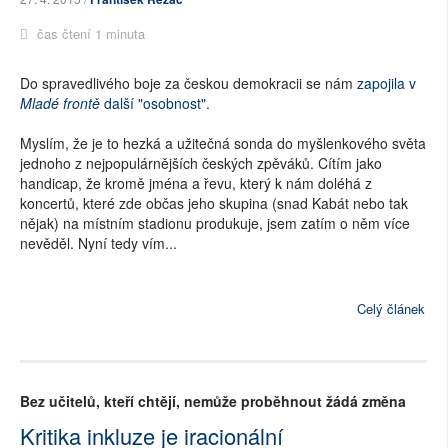
čas čtení 1 minuta
Do spravedlivého boje za českou demokracii se nám
zapojila v
Mladé frontě
další "osobnost"
.
Myslím, že je to hezká a užitečná sonda do myšlenkového světa
jednoho z nejpopulárnějších českých zpěváků. Cítím jako
handicap, že kromě jména a řevu, který k nám doléhá z
koncertů, které zde občas jeho skupina (snad Kabát nebo tak
nějak) na místním stadionu produkuje, jsem zatím o něm více
nevěděl. Nyní tedy vím...
Celý článek
Bez učitelů, kteří chtějí, nemůže proběhnout žádá změna
Kritika inkluze je iracionální