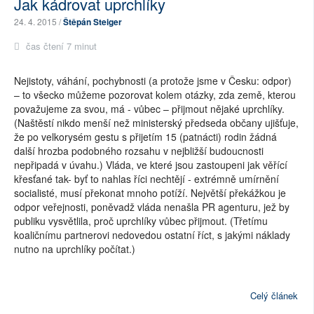
Jak kádrovat uprchlíky
24. 4. 2015 /
Štěpán Steiger
čas čtení 7 minut
Nejistoty, váhání, pochybnosti (a protože jsme v Česku: odpor)
– to všecko můžeme pozorovat kolem otázky, zda země, kterou
považujeme za svou, má - vůbec – přijmout nějaké uprchlíky.
(Naštěstí nikdo menší než ministerský předseda občany ujišťuje,
že po velkorysém gestu s přijetím 15 (patnácti) rodin žádná
další hrozba podobného rozsahu v nejbližší budoucnosti
nepřipadá v úvahu.) Vláda, ve které jsou zastoupeni jak věřící
křesťané tak- byť to nahlas říci nechtějí - extrémně umírnění
socialisté, musí překonat mnoho potíží. Největší překážkou je
odpor veřejnosti, poněvadž vláda nenašla PR agenturu, jež by
publiku vysvětlila, proč uprchlíky vůbec přijmout. (Třetímu
koaličnímu partnerovi nedovedou ostatní říct, s jakými náklady
nutno na uprchlíky počítat.)
Celý článek