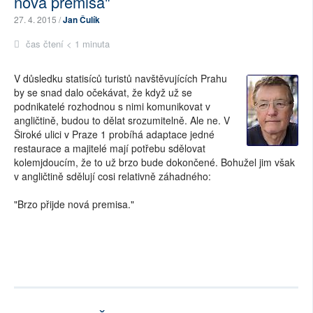
nová premisa"
27. 4. 2015 /
Jan Čulík
čas čtení < 1 minuta
V důsledku statisíců turistů navštěvujících Prahu
by se snad dalo očekávat, že když už se
podnikatelé rozhodnou s nimi komunikovat v
angličtině, budou to dělat srozumitelně. Ale ne. V
Široké ulici v Praze 1 probíhá adaptace jedné
restaurace a majitelé mají potřebu sdělovat
kolemjdoucím, že to už brzo bude dokončené. Bohužel jim však
v angličtině sdělují cosi relativně záhadného:
"Brzo přijde nová premisa."