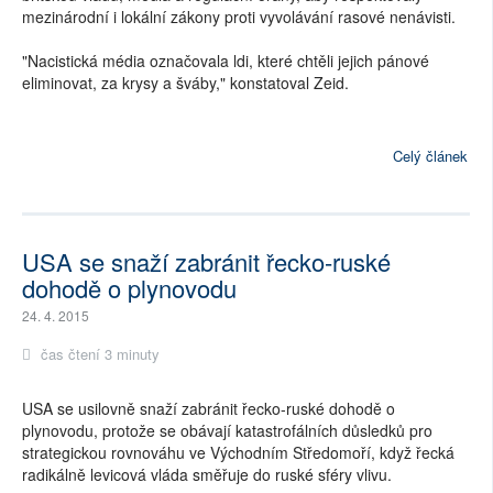
mezinárodní i lokální zákony proti vyvolávání rasové nenávisti.
"Nacistická média označovala ldi, které chtěli jejich pánové
eliminovat, za krysy a šváby," konstatoval Zeid.
Celý článek
USA se snaží zabránit řecko-ruské
dohodě o plynovodu
24. 4. 2015
čas čtení 3 minuty
USA se usilovně snaží zabránit řecko-ruské dohodě o
plynovodu, protože se obávají katastrofálních důsledků pro
strategickou rovnováhu ve Východním Středomoří, když řecká
radikálně levicová vláda směřuje do ruské sféry vlivu.