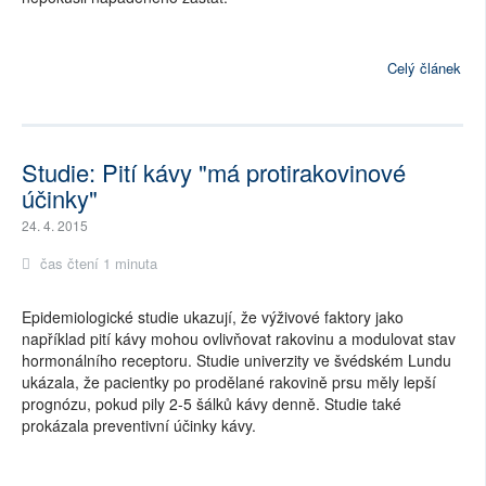
Celý článek
Studie: Pití kávy "má protirakovinové
účinky"
24. 4. 2015
čas čtení 1 minuta
Epidemiologické studie ukazují, že výživové faktory jako
například pití kávy mohou ovlivňovat rakovinu a modulovat stav
hormonálního receptoru. Studie univerzity ve švédském Lundu
ukázala, že pacientky po prodělané rakovině prsu měly lepší
prognózu, pokud pily 2-5 šálků kávy denně. Studie také
prokázala preventivní účinky kávy.