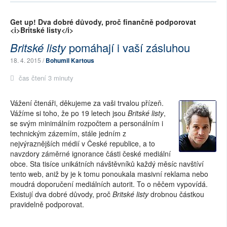
Get up! Dva dobré důvody, proč finančně podporovat
<i>Britské listy</i>
Britské listy
pomáhají i vaší zásluhou
18. 4. 2015 /
Bohumil Kartous
čas čtení 3 minuty
Vážení čtenáři, děkujeme za vaši trvalou přízeň.
Vážíme si toho, že po 19 letech jsou
Britské listy
,
se svým minimálním rozpočtem a personálním i
technickým zázemím, stále jedním z
nejvýraznějších médií v České republice, a to
navzdory záměrné ignorance části české mediální
obce. Sta tisíce unikátních návštěvníků každý měsíc navštíví
tento web, aniž by je k tomu ponoukala masivní reklama nebo
moudrá doporučení mediálních autorit. To o něčem vypovídá.
Existují dva dobré důvody, proč
Britské listy
drobnou částkou
pravidelně podporovat.