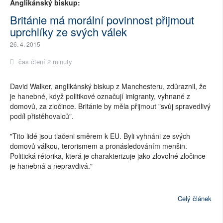
Anglikánský biskup:
Británie má morální povinnost přijmout
uprchlíky ze svých válek
26. 4. 2015
čas čtení 2 minuty
David Walker, anglikánský biskup z Manchesteru, zdůraznil, že
je hanebné, když politikové označují imigranty, vyhnané z
domovů, za zločince. Británie by měla přijmout "svůj spravedlivý
podíl přistěhovalců".
"Tito lidé jsou tlačeni směrem k EU. Byli vyhnáni ze svých
domovů válkou, terorismem a pronásledováním menšin.
Politická rétorika, která je charakterizuje jako zlovolné zločince
je hanebná a nepravdivá."
Celý článek