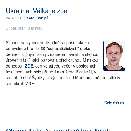
Ukrajina: Válka je zpět
24. 4. 2015 /
Karel Dolejší
čas čtení 3 minuty
Situace na východní Ukrajině se posunula za
pomyslnou hranici 60 "separatistických" útoků
denně. To jinými slovy znamená návrat na stejnou
úroveň násilí, jaká panovala před druhou Minskou
dohodou
ZDE
. Jen ve středu večer v posledních
šesti hodinách bylo příměří narušeno třicetkrát, v
samotné obci Šyrokyne východně od Mariupolu během středy
sedmkrát
ZDE
.
Celý článek
Obama lituje, že americké bezpilotní