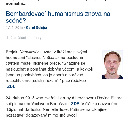
normální...
Bombardovací humanismus znova na
scéně?
27. 4. 2015 /
Karel Dolejší
čas čtení 4 minuty
Projekt
Neovlivní.cz
uvádí v tiráži mezi svými
hodnotami "slušnost". Sice až na posledním
čtvrtém místě, nicméně přece. "Snažíme se
naslouchat a pomáhat dobrým věcem; a kdykoli
jsme na pochybách, co je dobré a správné,
respektujeme „selský rozum“," píše redakce
ZDE
.
24. dubna 2015 web zveřejnil druhý díl rozhovoru Davida Binara
s diplomatem Václavem Bartuškou
ZDE
. V článku nazvaném
"Diplomat Bartuška: Nemějte iluze. Putin se na Ukrajině
nezastaví" dotazovaný mimo jiné uvedl: