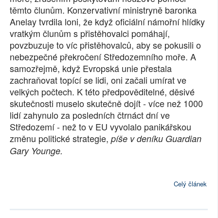
těmto člunům. Konzervativní ministryně baronka
SOCIÁLNÍ SÍTĚ
Anelay tvrdila loni, že když oficiální námořní hlídky
vratkým člunům s přistěhovalci pomáhají,
RUBRIKY
povzbuzuje to víc přistěhovalců, aby se pokusili o
nebezpečné překročení Středozemního moře. A
PLNÁ VERZE STRÁNEK
samozřejmě, když Evropská unie přestala
zachraňovat topící se lidi, oni začali umírat ve
velkých počtech. K této předpověditelné, děsivé
skutečnosti muselo skutečně dojít - více než 1000
lidí zahynulo za posledních čtrnáct dní ve
Středozemí - než to v EU vyvolalo panikářskou
změnu politické strategie,
píše v deníku Guardian
Gary Younge.
Celý článek