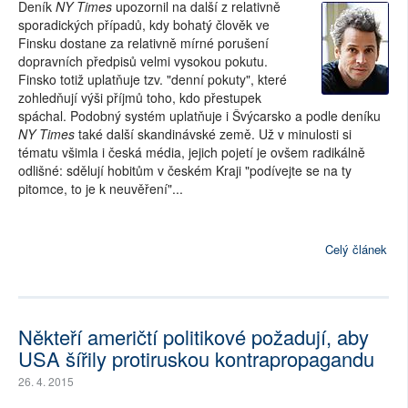
Deník
NY Times
upozornil na další z relativně
sporadických případů, kdy bohatý člověk ve
Finsku dostane za relativně mírné porušení
dopravních předpisů velmi vysokou pokutu.
Finsko totiž uplatňuje tzv. "denní pokuty", které
zohledňují výši příjmů toho, kdo přestupek
spáchal. Podobný systém uplatňuje i Švýcarsko a podle deníku
NY Times
také další skandinávské země. Už v minulosti si
tématu všimla i česká média, jejich pojetí je ovšem radikálně
odlišné: sdělují hobitům v českém Kraji "podívejte se na ty
pitomce, to je k neuvěření"...
Celý článek
Někteří američtí politikové požadují, aby
USA šířily protiruskou kontrapropagandu
26. 4. 2015