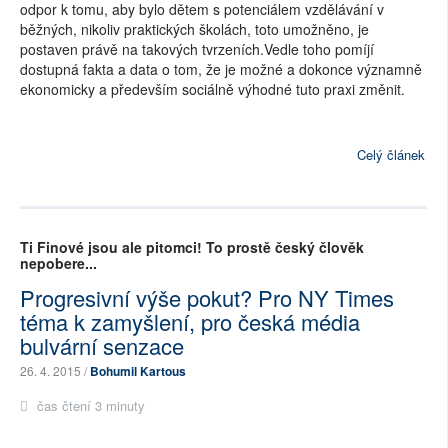
odpor k tomu, aby bylo dětem s potenciálem vzdělávání v
běžných, nikoliv praktických školách, toto umožněno, je
postaven právě na takových tvrzeních.Vedle toho pomíjí
dostupná fakta a data o tom, že je možné a dokonce významně
ekonomicky a především sociálně výhodné tuto praxi změnit.
Celý článek
Ti Finové jsou ale pitomci! To prostě český člověk
nepobere...
Progresivní výše pokut? Pro NY Times
téma k zamyšlení, pro česká média
bulvární senzace
26. 4. 2015 /
Bohumil Kartous
čas čtení 3 minuty