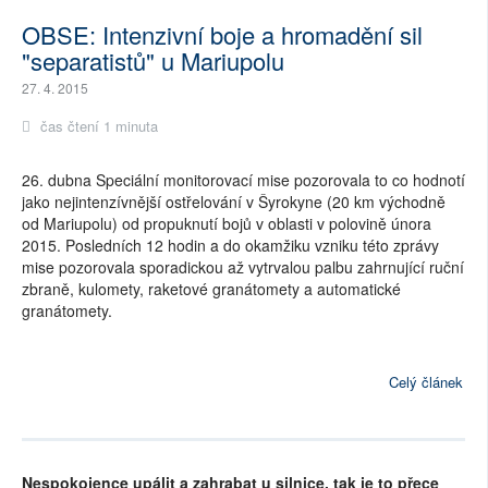
OBSE: Intenzivní boje a hromadění sil
"separatistů" u Mariupolu
27. 4. 2015
čas čtení 1 minuta
26. dubna Speciální monitorovací mise pozorovala to co hodnotí
jako nejintenzívnější ostřelování v Šyrokyne (20 km východně
od Mariupolu) od propuknutí bojů v oblasti v polovině února
2015. Posledních 12 hodin a do okamžiku vzniku této zprávy
mise pozorovala sporadickou až vytrvalou palbu zahrnující ruční
zbraně, kulomety, raketové granátomety a automatické
granátomety.
Celý článek
Nespokojence upálit a zahrabat u silnice, tak je to přece