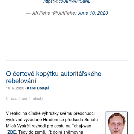
https://t.co/APrW64SaNL
— Jiří Pehe (@JiriPehe)
June 10, 2020
O čertově kopýtku autoritářského
rebelování
10. 6. 2020 /
Karel Dolejší
čas čtení 4 minuty
V reakci na čínské výhrůžky svému předchůdci
výslovně vyžádané Hradem se předseda Senátu
Miloš Vystrčil rozhodl pro cestu na Tchaj-wan
ZDE
. Tedy do země, jíž dolní sněmovna