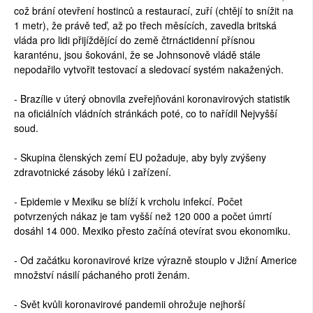
což brání otevření hostinců a restaurací, zuří (chtějí to snížit na
1 metr), že právě teď, až po třech měsících, zavedla britská
vláda pro lidi přijíždějící do země čtrnáctidenní přísnou
karanténu, jsou šokováni, že se Johnsonově vládě stále
nepodařilo vytvořit testovací a sledovací systém nakažených.
- Brazílie v úterý obnovila zveřejňováni koronavirových statistik
na oficiálních vládních stránkách poté, co to nařídil Nejvyšší
soud.
- Skupina členských zemí EU požaduje, aby byly zvýšeny
zdravotnické zásoby léků i zařízení.
- Epidemie v Mexiku se blíží k vrcholu infekcí. Počet
potvrzených nákaz je tam vyšší než 120 000 a počet úmrtí
dosáhl 14 000. Mexiko přesto začíná otevírat svou ekonomiku.
- Od začátku koronavirové krize výrazně stouplo v Jižní Americe
množství násilí páchaného proti ženám.
- Svět kvůli koronavirové pandemii ohrožuje nejhorší