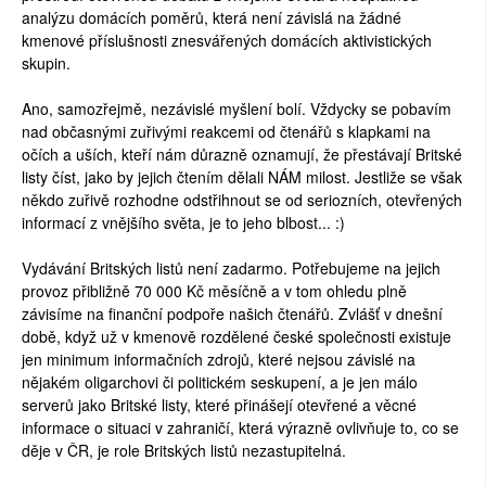
analýzu domácích poměrů, která není závislá na žádné
kmenové příslušnosti znesvářených domácích aktivistických
skupin.
Ano, samozřejmě, nezávislé myšlení bolí. Vždycky se pobavím
nad občasnými zuřivými reakcemi od čtenářů s klapkami na
očích a uších, kteří nám důrazně oznamují, že přestávají Britské
listy číst, jako by jejich čtením dělali NÁM milost. Jestliže se však
někdo zuřivě rozhodne odstřihnout se od seriozních, otevřených
informací z vnějšího světa, je to jeho blbost... :)
Vydávání Britských listů není zadarmo. Potřebujeme na jejich
provoz přibližně 70 000 Kč měsíčně a v tom ohledu plně
závisíme na finanční podpoře našich čtenářů. Zvlášť v dnešní
době, když už v kmenově rozdělené české společnosti existuje
jen minimum informačních zdrojů, které nejsou závislé na
nějakém oligarchovi či politickém seskupení, a je jen málo
serverů jako Britské listy, které přinášejí otevřené a věcné
informace o situaci v zahraničí, která výrazně ovlivňuje to, co se
děje v ČR, je role Britských listů nezastupitelná.