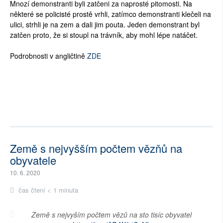
Mnozí demonstranti byli zatčeni za naprosté pitomosti. Na
některé se policisté prostě vrhli, zatímco demonstranti klečeli na
ulici, strhli je na zem a dali jim pouta. Jeden demonstrant byl
zatčen proto, že si stoupl na trávník, aby mohl lépe natáčet.
Podrobnosti v angličtině
ZDE
Země s nejvyšším počtem vězňů na
obyvatele
10. 6. 2020
čas čtení < 1 minuta
Země s nejvyším počtem vězů na sto tisíc obyvatel