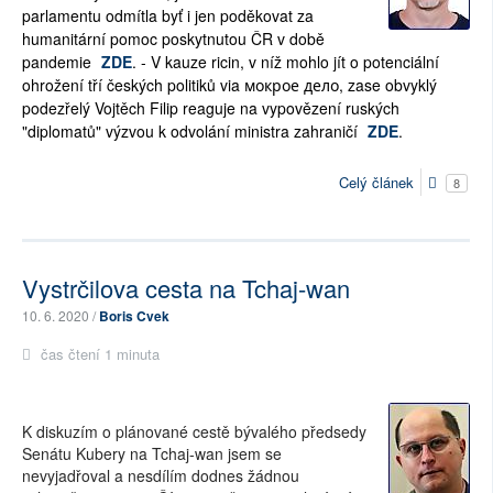
parlamentu odmítla byť i jen poděkovat za
humanitární pomoc poskytnutou ČR v době
pandemie
ZDE
. - V kauze ricin, v níž mohlo jít o potenciální
ohrožení tří českých politiků via мокрое дело, zase obvyklý
podezřelý Vojtěch Filip reaguje na vypovězení ruských
"diplomatů" výzvou k odvolání ministra zahraničí
ZDE
.
Celý článek
8
Vystrčilova cesta na Tchaj-wan
10. 6. 2020 /
Boris Cvek
čas čtení 1 minuta
K diskuzím o plánované cestě bývalého předsedy
Senátu Kubery na Tchaj-wan jsem se
nevyjadřoval a nesdílím dodnes žádnou