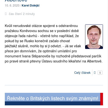
10. 6. 2020 /
Karel Dolejší
čas čtení 2 minuty
Kvůli nerudovské otázce spojené s odstraněnou
pražskou Koněvovou sochou se v poslední době
objevuje řada návrhů - včetně toho například, že
pokud by se Rusko konečně začalo chovat
jakžtakž slušně, mohlo by si ji odvézt. - Já se však
přece jen domnívám, že optimální umístění pro
monument Ivana Stěpanoviče by rozhodně představoval parčík
po pravé straně pitevny Ústavu soudního lékařství na Albertově.
Celý článek
5