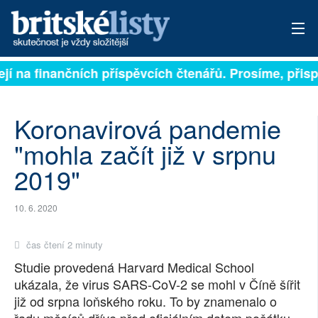
ávisejí na finančních příspěvcích čtenářů. Prosíme, př
PŘIHLÁSIT
AKTUÁLNÍ VYDÁNÍ
Koronavirová pandemie
ARCHIV
"mohla začít již v srpnu
2019"
ROZHOVORY
TÉMATA
10. 6. 2020
NEJČTENĚJŠÍ ZA 7 DNÍ
čas čtení 2 minuty
Studie provedená Harvard Medical School
AUTOŘI
ukázala, že virus SARS-CoV-2 se mohl v Číně šířit
již od srpna loňského roku. To by znamenalo o
PŘÍSPĚVKY NA PROVOZ