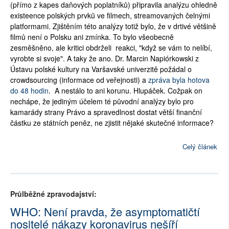
(přímo z kapes daňových poplatníků) připravila analýzu ohledně
existeence polských prvků ve filmech, streamovaných čelnými
platformami. Zjištěním této analýzy totiž bylo, že v drtivé většině
filmů není o Polsku ani zmínka. To bylo všeobecně
zesměšněno, ale kritici obdrželi reakci, "když se vám to nelíbí,
vyrobte si svoje". A taky že ano. Dr. Marcin Napiórkowski z
Ústavu polské kultury na Varšavské univerzitě požádal o
crowdsourcing (informace od veřejnosti) a
zpráva byla hotova
do 48 hodin
. A nestálo to ani korunu. Hlupáček. Cožpak on
nechápe, že jediným účelem té původní analýzy bylo pro
kamarády strany Právo a spravedlnost dostat větší finanční
částku ze státních peněz, ne zjistit nějaké skutečné informace?
Celý článek
Průlběžné zpravodajství:
WHO: Není pravda, že asymptomatičtí
nositelé nákazy koronavirus nešíří