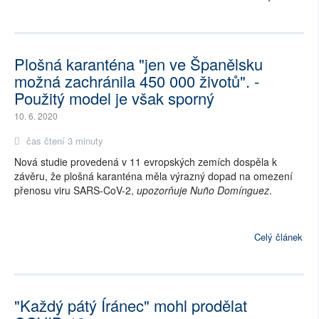
Plošná karanténa "jen ve Španělsku
možná zachránila 450 000 životů". -
Použitý model je však sporný
10. 6. 2020
čas čtení 3 minuty
Nová studie provedená v 11 evropských zemích dospěla k
závěru, že plošná karanténa měla výrazný dopad na omezení
přenosu viru SARS-CoV-2,
upozorňuje Nuño Domínguez
.
Celý článek
"Každý pátý Íránec" mohl prodělat