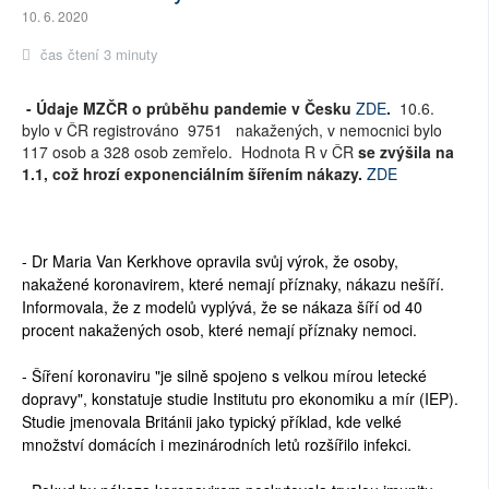
10. 6. 2020
čas čtení 3 minuty
- Údaje MZČR o průběhu pandemie v Česku
ZDE
.
10.6.
bylo v ČR registrováno
9751
nakažených, v nemocnici bylo
117
osob a
328
osob zemřelo. Hodnota R v ČR
se zvýšila na
1.1, což hrozí exponenciálním šířením nákazy.
ZDE
- Dr Maria Van Kerkhove opravila svůj výrok, že osoby,
nakažené koronavirem, které nemají příznaky, nákazu nešíří.
Informovala, že z modelů vyplývá, že se nákaza šíří od 40
procent nakažených osob, které nemají příznaky nemoci.
- Šíření koronaviru "je silně spojeno s velkou mírou letecké
dopravy", konstatuje studie Institutu pro ekonomiku a mír (IEP).
Studie jmenovala Británii jako typický příklad, kde velké
množství domácích i mezinárodních letů rozšířilo infekci.