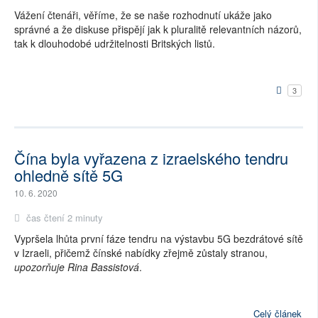
Vážení čtenáři, věříme, že se naše rozhodnutí ukáže jako
správné a že diskuse přispějí jak k pluralitě relevantních názorů,
tak k dlouhodobé udržitelnosti Britských listů.
3
Čína byla vyřazena z izraelského tendru
ohledně sítě 5G
10. 6. 2020
čas čtení 2 minuty
Vypršela lhůta první fáze tendru na výstavbu 5G bezdrátové sítě
v Izraeli, přičemž čínské nabídky zřejmě zůstaly stranou,
upozorňuje Rina Bassistová
.
Celý článek