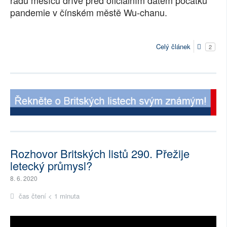
řadu měsíců dříve před oficiálním datem počátku
pandemie v čínském městě Wu-chanu.
SOCIÁLNÍ SÍTĚ
RUBRIKY
Celý článek
2
PLNÁ VERZE STRÁNEK
Rozhovor Britských listů 290. Přežije
letecký průmysl?
8. 6. 2020
čas čtení < 1 minuta