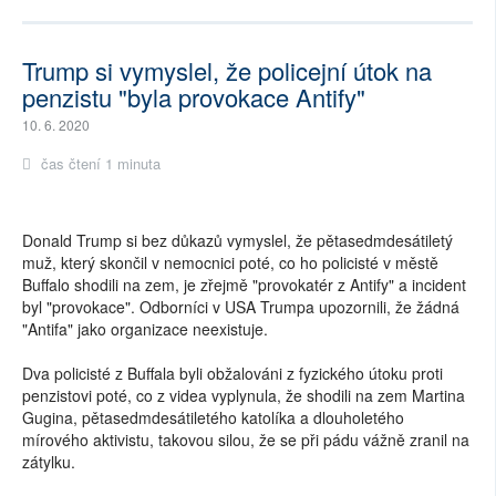
Trump si vymyslel, že policejní útok na
penzistu "byla provokace Antify"
10. 6. 2020
čas čtení 1 minuta
Donald Trump si bez důkazů vymyslel, že pětasedmdesátiletý
muž, který skončil v nemocnici poté, co ho policisté v městě
Buffalo shodili na zem, je zřejmě "provokatér z Antify" a incident
byl "provokace". Odborníci v USA Trumpa upozornili, že žádná
"Antifa" jako organizace neexistuje.
Dva policisté z Buffala byli obžalováni z fyzického útoku proti
penzistovi poté, co z videa vyplynula, že shodili na zem Martina
Gugina, pětasedmdesátiletého katolíka a dlouholetého
mírového aktivistu, takovou silou, že se při pádu vážně zranil na
zátylku.