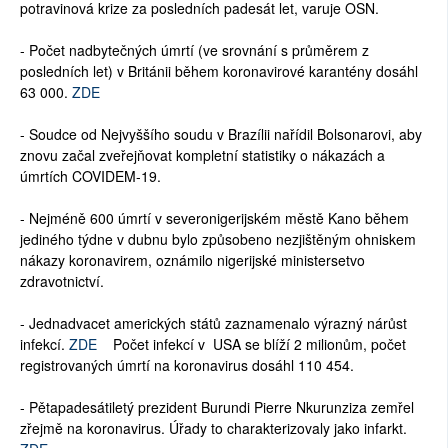
potravinová krize za posledních padesát let, varuje OSN.
- Počet nadbytečných úmrtí (ve srovnání s průměrem z
posledních let) v Británii během koronavirové karantény dosáhl
63 000.
ZDE
- Soudce od Nejvyššího soudu v Brazílii nařídil Bolsonarovi, aby
znovu začal zveřejňovat kompletní statistiky o nákazách a
úmrtích COVIDEM-19.
- Nejméně 600 úmrtí v severonigerijském městě Kano během
jediného týdne v dubnu bylo způsobeno nezjištěným ohniskem
nákazy koronavirem, oznámilo nigerijské ministersetvo
zdravotnictví.
- Jednadvacet amerických států zaznamenalo výrazný nárůst
infekcí.
ZDE
Počet infekcí v USA se blíží 2 milionům, počet
registrovaných úmrtí na koronavirus dosáhl 110 454.
- Pětapadesátiletý prezident Burundi Pierre Nkurunziza zemřel
zřejmě na koronavirus. Úřady to charakterizovaly jako infarkt.