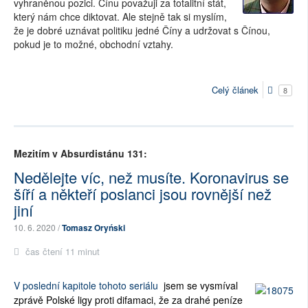
vyhraněnou pozici. Čínu považuji za totalitní stát,
který nám chce diktovat. Ale stejně tak si myslím,
že je dobré uznávat politiku jedné Číny a udržovat s Čínou,
pokud je to možné, obchodní vztahy.
Celý článek
8
Mezitím v Absurdistánu 131:
Nedělejte víc, než musíte. Koronavirus se
šíří a někteří poslanci jsou rovnější než
jiní
10. 6. 2020 /
Tomasz Oryński
čas čtení 11 minut
V poslední kapitole tohoto seriálu
jsem se vysmíval
zprávě Polské ligy proti difamaci, že za drahé peníze