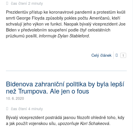
čas čtení 2 minuty
Prezidentův přístup ke koronavirové pandemii a protestům kvůli
smrti George Floyda způsobily pokles počtu Američanů, kteří
schvalují jeho výkon ve funkci. Naopak bývalý viceprezident Joe
Biden v předvolebním soupeření podle čtyř celostátních
průzkumů posílil,
informuje Dylan Stableford
.
Celý článek
1
Bidenova zahraniční politika by byla lepší
než Trumpova. Ale jen o fous
10. 6. 2020
čas čtení 4 minuty
Bývalý viceprezident postrádá jasnou filozofii ohledně toho, kdy
a jak použít vojenskou sílu,
upozorňuje Kori Schakeová
.