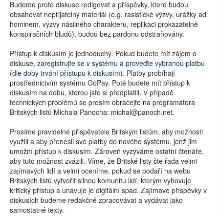
Budeme proto diskuse redigovat a příspěvky, které budou
obsahovat nepřijatelný materiál (e.g. rasistické výzvy, urážky ad
hominem, výzvy násilného charakteru, replikaci prokazatelně
konspiračních bludů), budou bez pardonu odstraňovány.
Přístup k diskusím je jednoduchý. Pokud budete mít zájem o
diskuse,
zaregistrujte se v systému a proveďte vybranou platbu
(dle doby trvání přístupu k diskusím)
. Platby probíhají
prostřednictvím systému GoPay. Poté budete mít přístup k
diskusím na dobu, kterou jste si předplatili. V případě
technických problémů se prosím obracejte na programátora
Britských listů Michala Panocha: michal@panoch.net.
Prosíme pravidelné přispěvatele Britským listům, aby možnosti
využili a aby přenesli své platby do nového systému, jenž jim
umožní přístup k diskusím. Zároveň vyzýváme ostatní čtenáře,
aby tuto možnost zvážili. Víme, že Britské listy čte řada velmi
zajímavých lidí a velmi oceníme, pokud se podaří na webu
Britských listů vytvořit silnou komunitu lidí, kterým vyhovuje
kritický přístup a unavuje je digitální spad. Zajímavé příspěvky v
diskusích budeme redakčně zpracovávat a vydávat jako
samostatné texty.