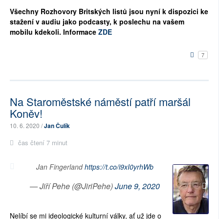
Všechny Rozhovory Britských listů jsou nyní k dispozici ke
stažení v audiu jako podcasty, k poslechu na vašem
mobilu kdekoli. Informace
ZDE
7
Na Staroměstské náměstí patří maršál
Koněv!
10. 6. 2020 /
Jan Čulík
čas čtení 7 minut
Jan Fingerland
https://t.co/i9xI0yrhWb
— Jiří Pehe (@JiriPehe)
June 9, 2020
Nelíbí se mi ideologické kulturní války, ať už jde o