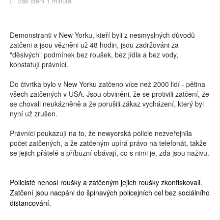
čas čtení 1 minuta
Demonstranti v New Yorku, kteří byli z nesmyslných důvodů
zatčeni a jsou vězněni už 48 hodin, jsou zadržováni za
"děsivých" podmínek bez roušek, bez jídla a bez vody,
konstatují právníci.
Do čtvrtka bylo v New Yorku zatčeno více než 2000 lidí - pětina
všech zatčených v USA. Jsou obviněni, že se protivili zatčení, že
se chovali neukázněně a že porušili zákaz vycházení, který byl
nyní už zrušen.
Právníci poukazují na to, že newyorská policie nezveřejnila
počet zatčených, a že zatčeným upírá právo na telefonát, takže
se jejich přátelé a příbuzní obávají, co s nimi je, zda jsou naživu.
Policisté nenosí roušky a zatčeným jejich roušky zkonfiskovali.
Zatčení jsou nacpáni do špinavých policejních cel bez sociálního
distancování.