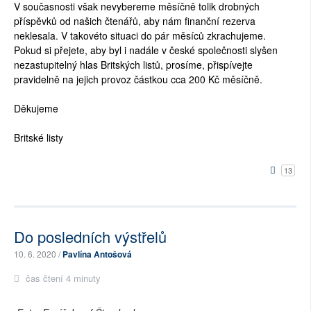
V současnosti však nevybereme měsíčně tolik drobných
příspěvků od našich čtenářů, aby nám finanční rezerva
neklesala. V takovéto situaci do pár měsíců zkrachujeme.
Pokud si přejete, aby byl i nadále v české společnosti slyšen
nezastupitelný hlas Britských listů, prosíme, přispívejte
pravidelně na jejich provoz částkou cca 200 Kč měsíčně.
Děkujeme
Britské listy
13
Do posledních výstřelů
10. 6. 2020 /
Pavlína Antošová
čas čtení 4 minuty