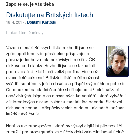
Zapojte se, je vás třeba
Diskutujte na Britských listech
18. 4. 2017 /
Bohumil Kartous
čas čtení 2 minuty
Vážení čtenáři Britských listů, rozhodli jsme se
zpřístupnit těm, kdo pravidelně přispívají na
provoz jednoho z mála nezávislých médií v ČR
diskuse pod články. Rozhodli jsme se tak učinit
proto, aby lidé, kteří mají velký podíl na více než
dvacetileté existenci Britských listů, měli možnost
vyjádřit se přímo k jejich obsahu a přispět svým úhlem pohledu.
Od omezení na platící čtenáře si slibujeme též minimalizaci
nenávistných, bigotních a scestných komentářů, které vytvářejí
z internetových diskusí skládku mentálního odpadu. Sledovat
diskuse a hodnotit příspěvky v nich bude mít nicméně možnost
každý návštěvník.
Není to ale zabezpečení, které by výskyt digitální pitomosti či
zneužití pro propagandistické účely dokázalo eliminovat úplně.