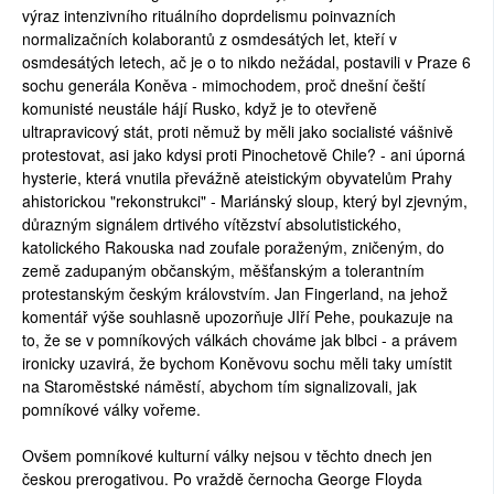
výraz intenzivního rituálního doprdelismu poinvazních
normalizačních kolaborantů z osmdesátých let, kteří v
osmdesátých letech, ač je o to nikdo nežádal, postavili v Praze 6
sochu generála Koněva - mimochodem, proč dnešní čeští
komunisté neustále hájí Rusko, když je to otevřeně
ultrapravicový stát, proti němuž by měli jako socialisté vášnivě
protestovat, asi jako kdysi proti Pinochetově Chile? - ani úporná
hysterie, která vnutila převážně ateistickým obyvatelům Prahy
ahistorickou "rekonstrukci" - Mariánský sloup, který byl zjevným,
důrazným signálem drtivého vítězství absolutistického,
katolického Rakouska nad zoufale poraženým, zničeným, do
země zadupaným občanským, měšťanským a tolerantním
protestanským českým královstvím. Jan Fingerland, na jehož
komentář výše souhlasně upozorňuje JIří Pehe, poukazuje na
to, že se v pomníkových válkách chováme jak blbci - a právem
ironicky uzavirá, že bychom Koněvovu sochu měli taky umístit
na Staroměstské náměstí, abychom tím signalizovali, jak
pomníkové války vořeme.
Ovšem pomníkové kulturní války nejsou v těchto dnech jen
českou prerogativou. Po vraždě černocha George Floyda