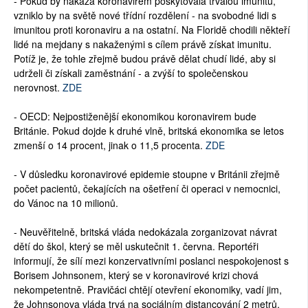
- Pokud by nákaza koronavirem poskytovala trvalou imunitu,
vzniklo by na světě nové třídní rozdělení - na svobodné lidi s
imunitou proti koronaviru a na ostatní. Na Floridě chodili někteří
lidé na mejdany s nakaženými s cílem právě získat imunitu.
Potíž je, že tohle zřejmě budou právě dělat chudí lidé, aby si
udrželi či získali zaměstnání - a zvýší to společenskou
nerovnost.
ZDE
- OECD: Nejpostiženější ekonomikou koronavirem bude
Británie. Pokud dojde k druhé vlně, britská ekonomika se letos
zmenší o 14 procent, jinak o 11,5 procenta.
ZDE
- V důsledku koronavirové epidemie stoupne v Británii zřejmě
počet pacientů, čekajících na ošetření či operaci v nemocnici,
do Vánoc na 10 milionů.
- Neuvěřitelně, britská vláda nedokázala zorganizovat návrat
dětí do škol, který se měl uskutečnit 1. června. Reportéři
informují, že sílí mezi konzervativními poslanci nespokojenost s
Borisem Johnsonem, který se v koronavirové krizi chová
nekompetentně. Pravičáci chtějí otevření ekonomiky, vadí jim,
že Johnsonova vláda trvá na sociálním distancování 2 metrů,