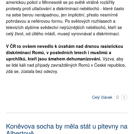
americkou policií v Minnesotě se po světě virálně rozšířily
protesty proti utlačování a diskriminaci nebělochů - které často
na sebe berou nenápadnou, jen implicitní, přesto nesmírně
pohrdavou a neférovou formu. Po světových rozhlasech a
televizích slyšíme svědectví nejrůznějších nebělochů, kteří se
celý život, od útlého mládí, musejí vyrovnávat s diskriminací.
V ČR to ovšem nevedlo k úvahám nad drsnou rasistickou
diskriminací Romů, v posledních letech i muslimů a
uprchlíků, kteří jsou šmahem dehumanizováni.
Výzva, aby
se lidé káli nad případy zavražděných Romů v České republice,
zdá se, zůstala bez odezvy.
Celý článek
1
Koněvova socha by měla stát u pitevny na
Albertově