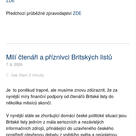
ZDE
Předchozí průběžné zpravodajství
ZDE
Milí čtenáři a příznivci Britských listů
7. 6. 2020
čas čtení 2 minuty
Je to poněkud trapné, ale musíme znovu zdůraznit, že za
nynější míry finanční podpory od čtenářů Britské listy do
několika měsíců skončí.
V nynější stále se zhoršující domácí české politické situaci jsou
Britské listy jedním z mála seriozních a nezávislých
informačních zdrojů, přinášející do uzavřeného českého
prostředí otevřenou debatu z vnějšího světa a neúplatnou