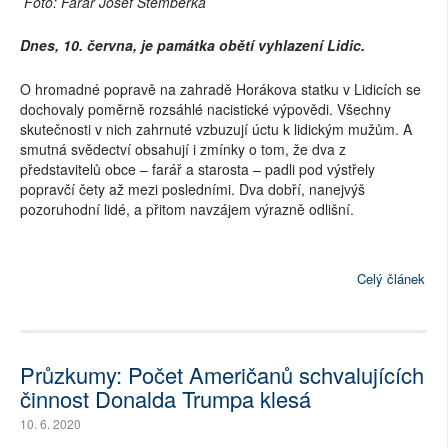
Foto: Farář Josef Štemberka
Dnes, 10. června, je památka obětí vyhlazení Lidic.
O hromadné popravě na zahradě Horákova statku v Lidicích se
dochovaly poměrně rozsáhlé nacistické výpovědi. Všechny
skutečnosti v nich zahrnuté vzbuzují
úctu k lidickým mužům. A
smutná svědectví obsahují i zmínky o tom, že dva z
představitelů obce – farář a starosta – padli pod výstřely
popravčí čety až mezi posledními. Dva dobří, nanejvýš
pozoruhodní lidé, a přitom navzájem výrazně odlišní.
Celý článek
Průzkumy: Počet Američanů schvalujících
činnost Donalda Trumpa klesá
10. 6. 2020