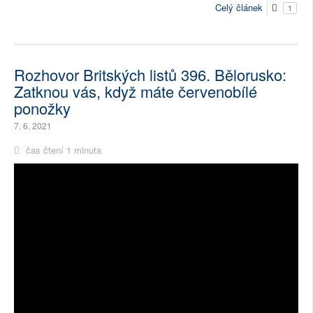
Celý článek
1
Rozhovor Britských listů 396. Bělorusko:
Zatknou vás, když máte červenobílé
ponožky
7. 6. 2021
čas čtení 1 minuta