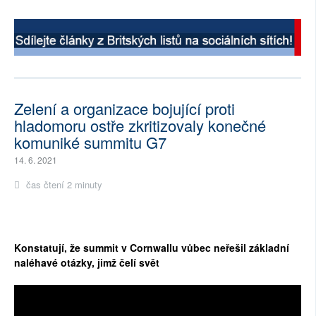
Zelení a organizace bojující proti
hladomoru ostře zkritizovaly konečné
komuniké summitu G7
14. 6. 2021
čas čtení 2 minuty
Konstatují, že summit v Cornwallu vůbec neřešil základní
naléhavé otázky, jimž čelí svět