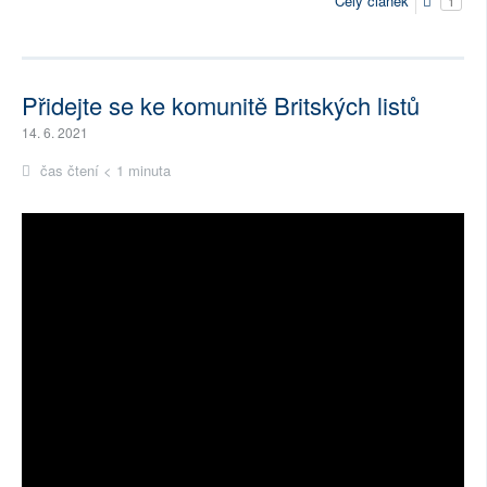
Celý článek
1
Přidejte se ke komunitě Britských listů
14. 6. 2021
čas čtení < 1 minuta