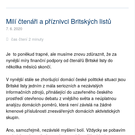
Milí čtenáři a příznivci Britských listů
7. 6. 2020
čas čtení 2 minuty
Je to poněkud trapné, ale musíme znovu zdůraznit, že za
nynější míry finanční podpory od čtenářů Britské listy do
několika měsíců skončí.
V nynější stále se zhoršující domácí české politické situaci jsou
Britské listy jedním z mála seriozních a nezávislých
informačních zdrojů, přinášející do uzavřeného českého
prostředí otevřenou debatu z vnějšího světa a neúplatnou
analýzu domácích poměrů, která není závislá na žádné
kmenové příslušnosti znesvářených domácích aktivistických
skupin.
Ano, samozřejmě, nezávislé myšlení bolí. Vždycky se pobavím