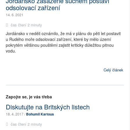
Jordánsko zasažené suchem postaví
odsolovací zařízení
14. 6. 2021
čas čtení 2 minuty
Jordánsko v neděli oznámilo, že má v plánu do pěti let postavit
u Rudého moře odsolovací zařízení, které by mělo území
pokrytém většinou pouštěmi zajistit kriticky důležitou pitnou
vodu.
Celý článek
Zapojte se, je vás třeba
Diskutujte na Britských listech
18. 4. 2017 /
Bohumil Kartous
čas čtení 2 minuty