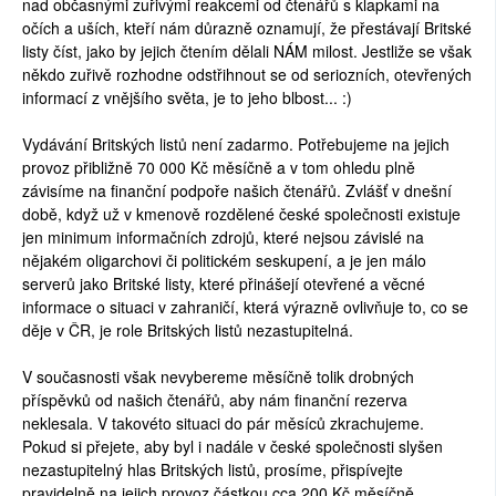
nad občasnými zuřivými reakcemi od čtenářů s klapkami na
očích a uších, kteří nám důrazně oznamují, že přestávají Britské
listy číst, jako by jejich čtením dělali NÁM milost. Jestliže se však
někdo zuřivě rozhodne odstřihnout se od seriozních, otevřených
informací z vnějšího světa, je to jeho blbost... :)
Vydávání Britských listů není zadarmo. Potřebujeme na jejich
provoz přibližně 70 000 Kč měsíčně a v tom ohledu plně
závisíme na finanční podpoře našich čtenářů. Zvlášť v dnešní
době, když už v kmenově rozdělené české společnosti existuje
jen minimum informačních zdrojů, které nejsou závislé na
nějakém oligarchovi či politickém seskupení, a je jen málo
serverů jako Britské listy, které přinášejí otevřené a věcné
informace o situaci v zahraničí, která výrazně ovlivňuje to, co se
děje v ČR, je role Britských listů nezastupitelná.
V současnosti však nevybereme měsíčně tolik drobných
příspěvků od našich čtenářů, aby nám finanční rezerva
neklesala. V takovéto situaci do pár měsíců zkrachujeme.
Pokud si přejete, aby byl i nadále v české společnosti slyšen
nezastupitelný hlas Britských listů, prosíme, přispívejte
pravidelně na jejich provoz částkou cca 200 Kč měsíčně.