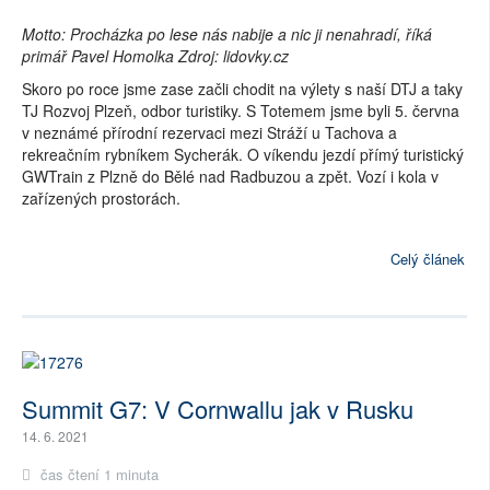
Motto:
Procházka po lese nás nabije a nic ji nenahradí,
říká
primář Pavel Homolka Zdroj:
lidovky.cz
Skoro po roce jsme zase začli chodit na výlety s naší DTJ a taky
TJ Rozvoj Plzeň, odbor turistiky. S Totemem jsme byli 5. června
v neznámé přírodní rezervaci mezi Stráží u Tachova a
rekreačním rybníkem Sycherák. O víkendu jezdí přímý turistický
GWTrain z Plzně do Bělé nad Radbuzou a zpět. Vozí i kola v
zařízených prostorách.
Celý článek
Summit G7: V Cornwallu jak v Rusku
14. 6. 2021
čas čtení 1 minuta