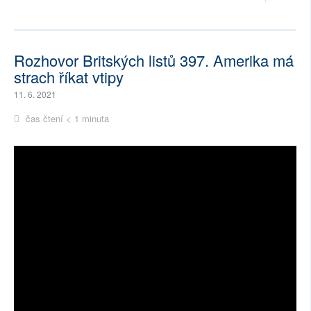
Rozhovor Britských listů 397. Amerika má
strach říkat vtipy
11. 6. 2021
čas čtení < 1 minuta