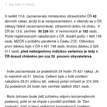
čas čtení 3 minuty
V neděli 13.6. zaznamenalo ministerstvo zdravotnictví ČR
42
denních nákaz, jenže to je nereprezentativní, o víkendu se v ČR
nákazy řádně nezaznamenávají, zdravotníci jedou na chatu
.
V
ČR do 13.6.
zemřelo
30 226
lidí. V nemocnicích je
152
osob
.
Počet registrovaných nakažených v ČR dosáhl počtu
1 665 139
osob
. MZČR o průběhu pandemie v Česku
ZDE
. Očkováno
první dávkou bylo v ČR
4 451 748
osob, druhou dávkou
2 025
011
osob,
před nebezpečnou indickou variantou je tedy v
ČR dosud chráněno jen cca 20 procent obyvatelstva
.
- Indie zaznamenala za posledních 24 hodin 70 421 nákaz. Je
to nejméně od 31. března. Celkem bylo v Indii covidem
nakaženo 29,51 milionu lidí, celkový počet mrtvých je 374 305.
Za posledních 24 hodin tam zemřelo dalších 3921 osob.
- Boris Johnson bude čelit zuřivému odporu konzervativních
poslanců, poté co se chystá v pondělí prohlásit, že "Den
svobody", totiž zrušení veškerých karanténních opatření,