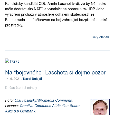
Kancléřský kandidát CDU Armin Laschet tvrdí, že by Německo
mělo dodržet slib NATO a vynaložit na obranu 2 % HDP. Jeho
vyjádření přichází v atmosféře odhalení skutečnosti, že
Bundeswehr není připraven na boj zahrnující bezpilotní letecké
prostředky.
Celý článek
Na "bojovného" Lascheta si dejme pozor
14. 6. 2021 /
Karel Dolejší
čas čtení 3 minuty
Foto:
Olaf Kosinsky/Wikimedia Commons
.
Licence:
Creative Commons Attribution-Share
Alike 3.0 Germany
.