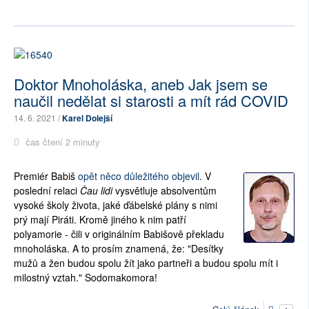
Doktor Mnoholáska, aneb Jak jsem se
naučil nedělat si starosti a mít rád COVID
14. 6. 2021 /
Karel Dolejší
čas čtení 2 minuty
Premiér Babiš
opět něco důležitého objevil
. V
poslední relaci
Čau lidi
vysvětluje absolventům
vysoké školy života, jaké ďábelské plány s nimi
prý mají Piráti. Kromě jiného k nim patří
polyamorie - čili v originálním Babišově překladu
mnoholáska. A to prosím znamená, že: "Desítky
mužů a žen budou spolu žít jako partneři a budou spolu mít i
milostný vztah." Sodomakomora!