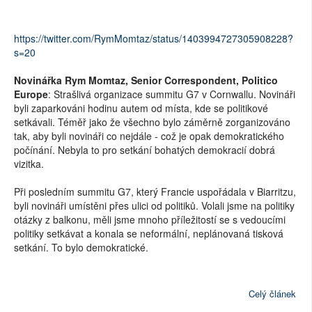
https://twitter.com/RymMomtaz/status/1403994727305908228?
s=20
Novinářka Rym Momtaz, Senior Correspondent, Politico
Europe
: Strašlivá organizace summitu G7 v Cornwallu. Novináři
byli zaparkováni hodinu autem od místa, kde se politikové
setkávali. Téměř jako že všechno bylo záměrně zorganizováno
tak, aby byli novináři co nejdále - což je opak demokratického
počínání. Nebyla to pro setkání bohatých demokracií dobrá
vizitka.
Při posledním summitu G7, který Francie uspořádala v Biarritzu,
byli novináři umístěni přes ulici od politiků. Volali jsme na politiky
otázky z balkonu, měli jsme mnoho příležitostí se s vedoucími
politiky setkávat a konala se neformální, neplánovaná tisková
setkání. To bylo demokratické.
Celý článek