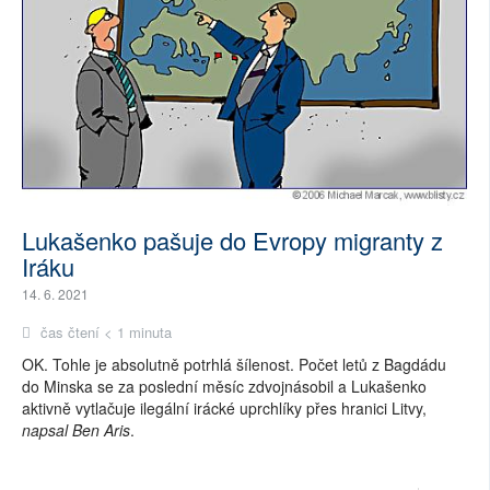
Lukašenko pašuje do Evropy migranty z
Iráku
14. 6. 2021
čas čtení < 1 minuta
OK. Tohle je absolutně potrhlá šílenost. Počet letů z Bagdádu
do Minska se za poslední měsíc zdvojnásobil a Lukašenko
aktivně vytlačuje ilegální irácké uprchlíky přes hranici Litvy,
napsal Ben Aris
.