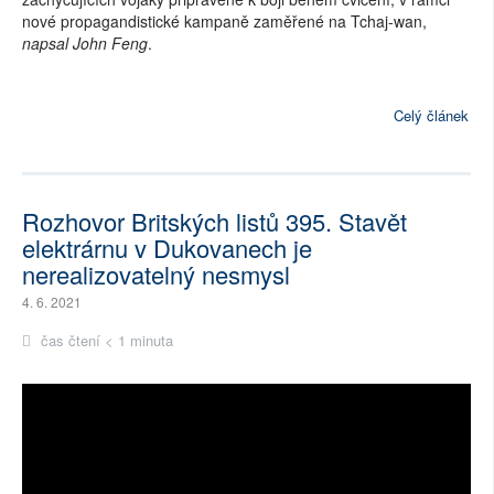
nové propagandistické kampaně zaměřené na Tchaj-wan,
napsal John Feng
.
Celý článek
Rozhovor Britských listů 395. Stavět
elektrárnu v Dukovanech je
nerealizovatelný nesmysl
4. 6. 2021
čas čtení < 1 minuta