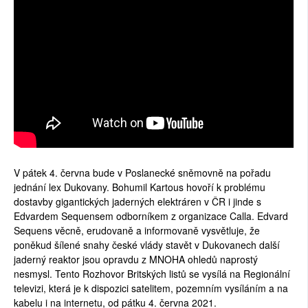
V pátek 4. června bude v Poslanecké sněmovně na pořadu
jednání lex Dukovany. Bohumil Kartous hovoří k problému
dostavby gigantických jaderných elektráren v ČR i jinde s
Edvardem Sequensem odborníkem z organizace Calla. Edvard
Sequens věcně, erudovaně a informovaně vysvětluje, že
poněkud šílené snahy české vlády stavět v Dukovanech další
jaderný reaktor jsou opravdu z MNOHA ohledů naprostý
nesmysl. Tento Rozhovor Britských listů se vysílá na Regionální
televizi, která je k dispozici satelitem, pozemním vysíláním a na
kabelu i na internetu, od pátku 4. června 2021.