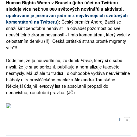
Human Rights Watch v Bruselu (jeho účet na Twitteru
SOCIÁLNÍ SÍTĚ
sleduje více než 100 000 světových novinářů a aktivistů,
opakovaně je jmenován jedním z nejvlivnějších světových
RUBRIKY
komentátorů na Twitteru
):
Český premiér Andrej Babiš se
snaží šířit xenofobní nenávist - a odvádět pozornost od své
neuvěřitelné zkorumpovanosti - tímto komentářem, který vyšel v
PLNÁ VERZE STRÁNEK
celostátním deníku (!!) "Česká pirátská strana prostě migranty
vítá"!!
Dodejme, že je neuvěřitelné, že deník
Právo
, který si o sobě
myslí, že je snad seriozní, publikuje a normalizuje takovéto
nesmysly. Má už ale tu tradici - dlouhodobě vydává neuvěřitelné
bláboly ultrapravičáckého maniaka Alexandra Tomského.
Někdejší údajně levicový list se absolutně propadl do
nenávistné, xenofobní pravice. (JČ)
4