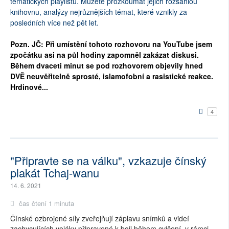
tematických playlistů. Můžete prozkoumat jejich rozsáhlou
knihovnu, analýzy nejrůznějších témat, které vznikly za
posledních více než pět let.
Pozn. JČ: Při umístění tohoto rozhovoru na YouTube jsem
zpočátku asi na půl hodiny zapomněl zakázat diskusi.
Během dvaceti minut se pod rozhovorem objevily hned
DVĚ neuvěřitelně sprosté, islamofobní a rasistické reakce.
Hrdinové...
4
"Připravte se na válku", vzkazuje čínský
plakát Tchaj-wanu
14. 6. 2021
čas čtení 1 minuta
Čínské ozbrojené síly zveřejňují záplavu snímků a videí
zachycujících vojáky připravené k boji během cvičení, v rámci