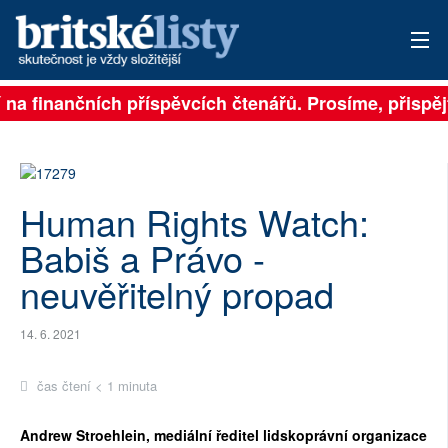
isejí na finančních příspěvcích čtenářů. Prosíme, přis
PŘIHLÁSIT
AKTUÁLNÍ VYDÁNÍ
ARCHIV
Human Rights Watch:
ROZHOVORY
Babiš a Právo -
neuvěřitelný propad
TÉMATA
NEJČTENĚJŠÍ ZA 7 DNÍ
14. 6. 2021
AUTOŘI
čas čtení < 1 minuta
PŘÍSPĚVKY NA PROVOZ
Andrew Stroehlein, mediální ředitel lidskoprávní organizace