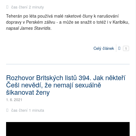
čas čtení 2 minuty
Teherán po léta používá malé raketové čluny k narušování
dopravy v Perském zálivu - a může se snažit o totéž i v Karibiku,
napsal James Stavridis
.
Celý článek
1
Rozhovor Britských listů 394. Jak někteří
Češi nevědí, že nemají sexuálně
šikanovat ženy
1. 6. 2021
čas čtení 1 minuta