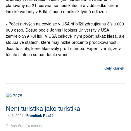
plánovaný na 21. června, se neuskuteční a v důsledku šíření
indické varianty v Británii bude o několik týdnů odložen.
- Počet mrtvých na covid se v USA přiblížil zdrcujícímu číslu 600
000 osob. Dosud podle Johns Hopkins University v USA
zemřelo 599 76í lidí. V USA celkově nyní počet nákaz klesá, ale
stoupá ve státech, které mají nízké procento proočkovanosti.
Jsou to státy, které hlasovaly pro Trumopa. Experti varují, že v
těchto státech se pandemie vrací.
Celý článek
Není turistika jako turistika
14. 6. 2021 /
František Řezáč
čas čtení 4 minuty