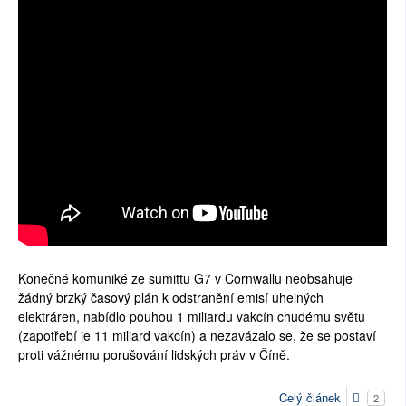
Konečné komuniké ze sumittu G7 v Cornwallu neobsahuje
žádný brzký časový plán k odstranění emisí uhelných
elektráren, nabídlo pouhou 1 miliardu vakcín chudému světu
(zapotřebí je 11 miliard vakcín) a nezavázalo se, že se postaví
proti vážnému porušování lidských práv v Číně.
Celý článek
2