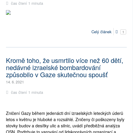
čas čtení 1 minuta
Celý článek
1
Kromě toho, že usmrtilo více než 60 dětí,
nedávné izraelské bombardování
způsobilo v Gaze skutečnou spoušť
14. 6. 2021
čas čtení 1 minuta
Zničení Gazy během jedenácti dní izraelských leteckých úderů
letos v květnu je hluboké a rozsáhlé. Zničeny či poškozeny byly
stovky budov a desítky ulic a silnic, uvádí předběžná analýza
OSN. Podtrhuje to varování od lidskoprávních organizací a