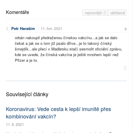
Komentáře
nejnovější
oblíbené
Petr Haraším
11. čvn. 2021
0
orbán nakoupil předraženou čínskou vakcínu...a jak se dalo
čekat a jak se o tom již psalo dříve...je to takový čínský
šmejdík...ale přecí v Maďarsku stačí sesmolit oficiální zprávu,
kde se uvede, že čínská vakcína je ještě mnohem lepší než
Pfizer a je to.
Související články
Koronavirus: Vede cesta k lepší imunitě přes
kombinování vakcín?
11. 6. 2021