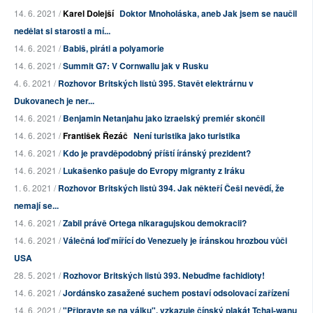
14. 6. 2021 /
Karel Dolejší
Doktor Mnoholáska, aneb Jak jsem se naučil
nedělat si starosti a mí...
14. 6. 2021 /
Babiš, piráti a polyamorie
14. 6. 2021 /
Summit G7: V Cornwallu jak v Rusku
4. 6. 2021 /
Rozhovor Britských listů 395. Stavět elektrárnu v
Dukovanech je ner...
14. 6. 2021 /
Benjamin Netanjahu jako izraelský premiér skončil
14. 6. 2021 /
František Řezáč
Není turistika jako turistika
14. 6. 2021 /
Kdo je pravděpodobný příští íránský prezident?
14. 6. 2021 /
Lukašenko pašuje do Evropy migranty z Iráku
1. 6. 2021 /
Rozhovor Britských listů 394. Jak někteří Češi nevědí, že
nemají se...
14. 6. 2021 /
Zabil právě Ortega nikaragujskou demokracii?
14. 6. 2021 /
Válečná loď mířící do Venezuely je íránskou hrozbou vůči
USA
28. 5. 2021 /
Rozhovor Britských listů 393. Nebuďme fachidioty!
14. 6. 2021 /
Jordánsko zasažené suchem postaví odsolovací zařízení
14. 6. 2021 /
"Připravte se na válku", vzkazuje čínský plakát Tchaj-wanu