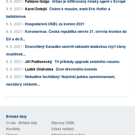
9. 6. 2021 /
Fabiano Golgo
Orbán je infiltrovaný čínský agent v Evropě
9. 6. 2021 /
Karel Dolejší
Čelem k masám, aneb Eric Hoffer a
babišismus
8. 6. 2021 /
Hospodaření OSBL za květen 2021
8. 6. 2021 /
Koronavirus: Česká republika otevře 21. června hranice do
EU a do S...
8. 6. 2021 /
Dvacetiletý Kanaďan usmrtil nákladní dodávkou čtyři členy
muslimsk...
8. 6. 2021 /
Jiří Podhorecký
Tři příklady upgrade selského rozumu
8. 6. 2021 /
Luděk Ondruška
Zvon dřevěného kostela
8. 6. 2021 /
Nebuďme fachidioty! Největší pokles zaměstnanosti,
navzdory reklamě...
Britské listy
O nás - Britské listy
Stanovy OSBL
Kontakty
Vzkaz redakci
Opravy
Informace pro autory