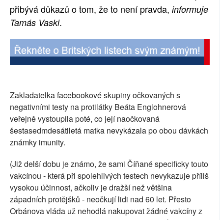
přibývá důkazů o tom, že to není pravda,
informuje
.
Tamás Vaski
Zakladatelka facebookové skupiny očkovaných s
negativními testy na protilátky Beáta Englohnerová
veřejně vystoupila poté, co její naočkovaná
šestasedmdesátiletá matka nevykázala po obou dávkách
známky imunity.
(Již delší dobu je známo, že sami Číňané specificky touto
vakcínou - která při spolehlivých testech nevykazuje příliš
vysokou účinnost, ačkoliv je dražší než většina
západních protějšků - neočkují lidi nad 60 let. Přesto
Orbánova vláda už nehodlá nakupovat žádné vakcíny z