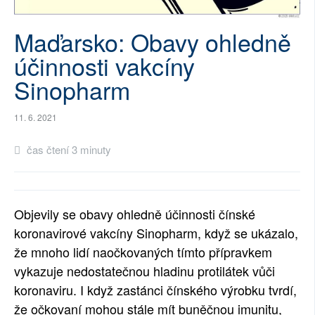
SOCIÁLNÍ SÍTĚ
Maďarsko: Obavy ohledně
RUBRIKY
účinnosti vakcíny
Sinopharm
PLNÁ VERZE STRÁNEK
11. 6. 2021
čas čtení 3 minuty
Objevily se obavy ohledně účinnosti čínské
koronavirové vakcíny Sinopharm, když se ukázalo,
že mnoho lidí naočkovaných tímto přípravkem
vykazuje nedostatečnou hladinu protilátek vůči
koronaviru. I když zastánci čínského výrobku tvrdí,
že očkovaní mohou stále mít buněčnou imunitu,