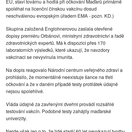
EU, staví továrnu a hodlá při očkování Maďarů primárně
spoléhat na licenční čínskou vakcínu dosud
neschválenou evropským úřadem EMA - pozn. KD.)
Skupina založená Englohnerovou zaslala otevřené
dopisy premiéru Orbánovi, ministryni zdravotnictví a řadě
zdravotnických expertů. Má k dispozici přes 170
laboratorních výsledků, které ukazují, že navzdory
vakcinaci se nevyvinula imunita.
Na dopis reagovalo Národní centrum veřejného zdraví a
prohlásilo, že momentálně neexistuje šance na třetí
očkování a že v daném případě testy protilátek údajně
nejsou spolehlivé.
Vláda údajně za zavřenými dveřmi provádí rozsáhlé
testování vakcín. Podobné testy zahájily maďarské
univerzity.
Nejde však jen o to, že lidé starší 60 let nevykazují tvorbu