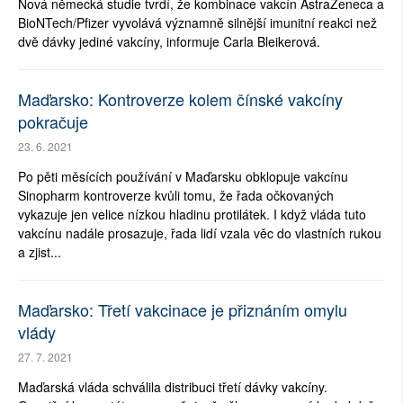
Nová německá studie tvrdí, že kombinace vakcín AstraZeneca a
BioNTech/Pfizer vyvolává významně silnější imunitní reakci než
dvě dávky jediné vakcíny, informuje Carla Bleikerová.
Maďarsko: Kontroverze kolem čínské vakcíny
pokračuje
23. 6. 2021
Po pěti měsících používání v Maďarsku obklopuje vakcínu
Sinopharm kontroverze kvůli tomu, že řada očkovaných
vykazuje jen velice nízkou hladinu protilátek. I když vláda tuto
vakcínu nadále prosazuje, řada lidí vzala věc do vlastních rukou
a zjist...
Maďarsko: Třetí vakcinace je přiznáním omylu
vlády
27. 7. 2021
Maďarská vláda schválila distribuci třetí dávky vakcíny.