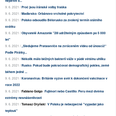
nejdříve o...
9. 6. 2021 /
Proč jsou íránské volby fraška
9. 6. 2021 /
Maďarsko: Orbánovo vrcholné pokrytectví
9. 6. 2021 /
Polsko odsoudilo Bělorusko za zvolený termín státního
svátku
9. 6. 2021 /
Obyvatelé Amazonie "žili udržitelným způsobem po 5 000
let"
9. 6. 2021 /
„Sledujeme Prataseviče na zvráceném videu od únosců!“
Podle Pirátky...
9. 6. 2021 /
Několik málo běžných bakterií váže v půdě většinu uhlíku
9. 6. 2021 /
Rusko: Pokud bude pokračovat demografický pokles, země
během jedné ...
9. 6. 2021 /
Koronavirus: Británie vyzve svět k dokončení vakcinace v
roce 2022
9. 6. 2021 /
Fabiano Golgo
Fujimori nebo Castillo: Peru mezi dvěma
extrémy nesnášenlivosti
9. 6. 2021 /
Tomasz Oryński
V Polsku je nebezpečné "vypadat jako
teplouš"