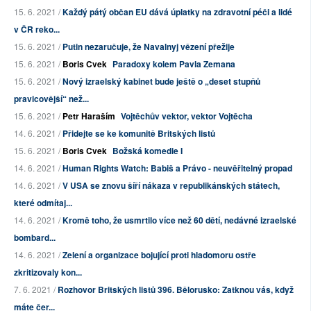
15. 6. 2021 /
Každý pátý občan EU dává úplatky na zdravotní péči a lidé
v ČR reko...
15. 6. 2021 /
Putin nezaručuje, že Navalnyj vězení přežije
15. 6. 2021 /
Boris Cvek
Paradoxy kolem Pavla Zemana
15. 6. 2021 /
Nový izraelský kabinet bude ještě o „deset stupňů
pravicovější“ než...
15. 6. 2021 /
Petr Haraším
Vojtěchův vektor, vektor Vojtěcha
14. 6. 2021 /
Přidejte se ke komunitě Britských listů
15. 6. 2021 /
Boris Cvek
Božská komedie I
14. 6. 2021 /
Human Rights Watch: Babiš a Právo - neuvěřitelný propad
14. 6. 2021 /
V USA se znovu šíří nákaza v republikánských státech,
které odmítaj...
14. 6. 2021 /
Kromě toho, že usmrtilo více než 60 dětí, nedávné izraelské
bombard...
14. 6. 2021 /
Zelení a organizace bojující proti hladomoru ostře
zkritizovaly kon...
7. 6. 2021 /
Rozhovor Britských listů 396. Bělorusko: Zatknou vás, když
máte čer...