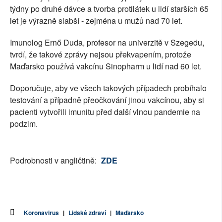
týdny po druhé dávce a tvorba protilátek u lidí starších 65
let je výrazně slabší - zejména u mužů nad 70 let.
Imunolog Ernő Duda, profesor na univerzitě v Szegedu,
tvrdí, že takové zprávy nejsou překvapením, protože
Maďarsko používá vakcínu Sinopharm u lidí nad 60 let.
Doporučuje, aby ve všech takových případech probíhalo
testování a případně přeočkování jinou vakcínou, aby si
pacienti vytvořili imunitu před další vlnou pandemie na
podzim.
Podrobnosti v angličtině:
ZDE
Koronavirus
|
Lidské zdraví
|
Maďarsko