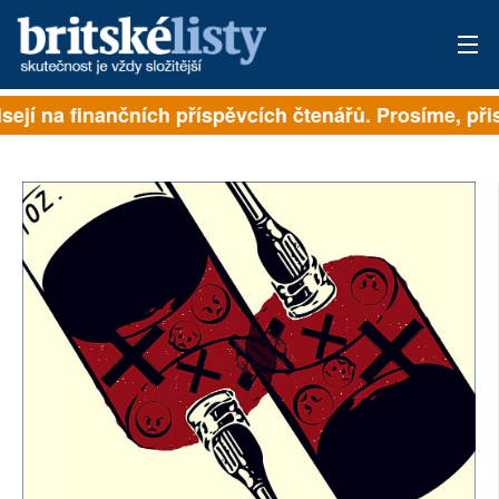
sejí na finančních příspěvcích čtenářů. Prosíme, přisp
PŘIHLÁSIT
AKTUÁLNÍ VYDÁNÍ
ARCHIV
ROZHOVORY
TÉMATA
NEJČTENĚJŠÍ ZA 7 DNÍ
AUTOŘI
PŘÍSPĚVKY NA PROVOZ