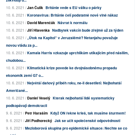
10. 6. 2021 /
Jan Čulík
Británie vede s EU válku o párky
10. 6. 2021 /
Koronavirus: Británie čelí podstatně nové vlně nákaz
10. 6. 2021 /
David Marenčák
Návrat k normálu
10. 6. 2021 /
Jiří Hlavenka
Nadbytek vakcín bude zřejmě už za týden
10. 6. 2021 /
„Útok na Kapitol“ v Jeruzalémě? Netanjahu považuje
novou vládu za p...
10. 6. 2021 /
Kamala Harris vzkazuje uprchlíkům utíkajícím před násilím,
chudobou...
10. 6. 2021 /
Klimatická krize povede ke dvojnásobnému propadu
ekonomik zemí G7 o...
10. 6. 2021 /
Největší daňový příběh roku, ne-li desetiletí: Nejbohatší
Američané...
10. 6. 2021 /
Daniel Veselý
Kterak nejbohatší lidé systematicky
podkopávají demokracii
9. 6. 2021 /
Petr Haraším
Když ON řekne krleš, tak musíme šturmem!
9. 6. 2021 /
Jiří Podhorecký
Jak se učit společenské odpovědnosti
9. 6. 2021 /
Mezioborová skupina pro epidemické situace: Nechte se co