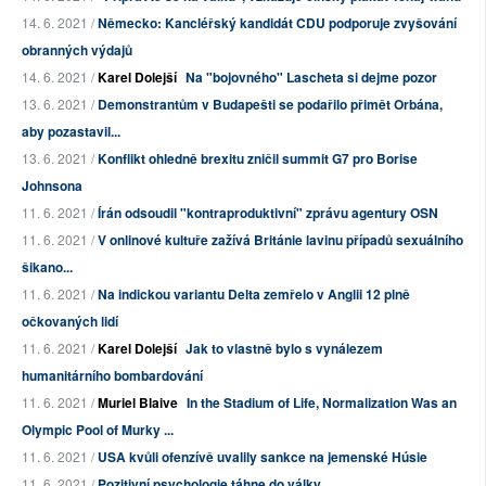
14. 6. 2021 /
Německo: Kancléřský kandidát CDU podporuje zvyšování
obranných výdajů
14. 6. 2021 /
Karel Dolejší
Na "bojovného" Lascheta si dejme pozor
13. 6. 2021 /
Demonstrantům v Budapešti se podařilo přimět Orbána,
aby pozastavil...
13. 6. 2021 /
Konflikt ohledně brexitu zničil summit G7 pro Borise
Johnsona
11. 6. 2021 /
Írán odsoudil "kontraproduktivní" zprávu agentury OSN
11. 6. 2021 /
V onlinové kultuře zažívá Británie lavinu případů sexuálního
šikano...
11. 6. 2021 /
Na indickou variantu Delta zemřelo v Anglii 12 plně
očkovaných lidí
11. 6. 2021 /
Karel Dolejší
Jak to vlastně bylo s vynálezem
humanitárního bombardování
11. 6. 2021 /
Muriel Blaive
In the Stadium of Life, Normalization Was an
Olympic Pool of Murky ...
11. 6. 2021 /
USA kvůli ofenzívě uvalily sankce na jemenské Húsie
11. 6. 2021 /
Pozitivní psychologie táhne do války