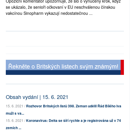
Opoziční komentátor upozorňuje, že šlo o vynucený krok, když
se ukázalo, že senioři očkovaní v EU neschválenou čínskou
vakcínou Sinopharm vykazují nedostatečnou ...
Obsah vydání | 15. 6. 2021
15. 6. 2021 /
Rozhovor Britských listů 398. Zeman udělil Řád Bílého lva
muži s va...
15. 6. 2021 /
Koronavirus: Delta se šíří rychle a je registrována už v 74
zemích ...