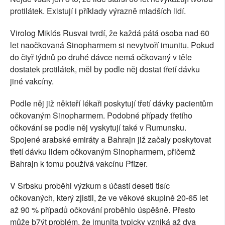
protilátek. Existují i příklady výrazně mladších lidí.
Virolog Miklós Rusvai tvrdí, že každá pátá osoba nad 60
let naočkovaná Sinopharmem si nevytvoří imunitu. Pokud
do čtyř týdnů po druhé dávce nemá očkovaný v těle
dostatek protilátek, měl by podle něj dostat třetí dávku
jiné vakcíny.
Podle něj již někteří lékaři poskytují třetí dávky pacientům
očkovaným Sinopharmem. Podobné případy třetího
očkování se podle něj vyskytují také v Rumunsku.
Spojené arabské emiráty a Bahrajn již začaly poskytovat
třetí dávku lidem očkovaným Sinopharmem, přičemž
Bahrajn k tomu používá vakcínu Pfizer.
V Srbsku proběhl výzkum s účastí deseti tisíc
očkovaných, který zjistil, že ve věkové skupině 20-65 let
až 90 % případů očkování proběhlo úspěšně. Přesto
může b7ýt problém, že imunita typicky vzniká až dva