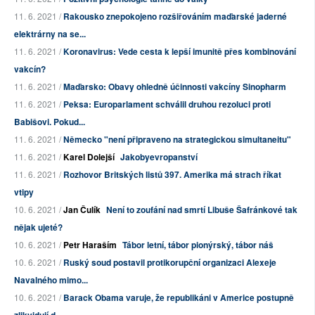
11. 6. 2021 /
Rakousko znepokojeno rozšiřováním maďarské jaderné
elektrárny na se...
11. 6. 2021 /
Koronavirus: Vede cesta k lepší imunitě přes kombinování
vakcín?
11. 6. 2021 /
Maďarsko: Obavy ohledně účinnosti vakcíny Sinopharm
11. 6. 2021 /
Peksa: Europarlament schválil druhou rezoluci proti
Babišovi. Pokud...
11. 6. 2021 /
Německo "není připraveno na strategickou simultaneitu"
11. 6. 2021 /
Karel Dolejší
Jakobyevropanství
11. 6. 2021 /
Rozhovor Britských listů 397. Amerika má strach říkat
vtipy
10. 6. 2021 /
Jan Čulík
Není to zoufání nad smrtí Libuše Šafránkové tak
nějak ujeté?
10. 6. 2021 /
Petr Haraším
Tábor letní, tábor pionýrský, tábor náš
10. 6. 2021 /
Ruský soud postavil protikorupční organizaci Alexeje
Navalného mimo...
10. 6. 2021 /
Barack Obama varuje, že republikáni v Americe postupně
zlikvidují d...