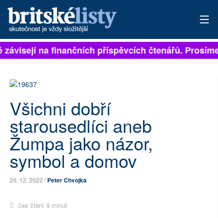
ávisejí na finančních příspěvcích čtenářů. Prosíme, p
PŘIHLÁSIT
AKTUÁLNÍ VYDÁNÍ
ARCHIV
Všichni dobří
ROZHOVORY
starousedlíci aneb
Žumpa jako názor,
TÉMATA
symbol a domov
NEJČTENĚJŠÍ ZA 7 DNÍ
20. 12. 2022 /
Peter Chvojka
AUTOŘI
čas čtení 9 minut
PŘÍSPĚVKY NA PROVOZ