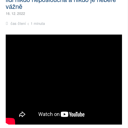
vážně
16. 12. 2022
čas čtení < 1 minuta