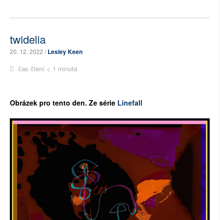
twidelia
20. 12. 2022 /
Lesley Keen
čas čtení < 1 minuta
Ob
rázek pro tento den. Ze série
Linefall