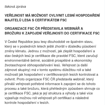
tisková zpráva
VEŘEJNOST MÁ MOŽNOST OVLIVNIT LESNÍ HOSPODAŘENÍ
MAJITELŮ LESA S CERTIFIKÁTEM FSC
ORGANIZACE FSC ČR PŘEDSTAVILA WEBINÁŘ A
BROŽURU K ZAPOJENÍ VEŘEJNOSTI DO CERTIFIKACE FSC
V České Republice jsou lesy dlouhodobě ve špatném stavu,
který se v posledních letech ještě zhoršil v důsledku působení
změny klimatu. Jednou z možností, jak zlepšit hospodaření a
stav českých lesů je certifikace dle pravidel FSC, které zaručují
environmentálně šetrné, sociálně prospěšné a ekonomicky
životaschopné obhospodařování lesů. Veřejnost (a další
zájmové skupiny) má v tomto systému důležitou roli a také
možnosti jak hospodaření v certifikovaných lesích kontrolovat a
ovlivnit. Proto organizace FSC ČR představila webinář, který
přináší veřejnosti potřebné informace k zapojení se do tohoto
procesu a také brožuru, která přehledným způsobem shrnuje co
je certifikace FSC, jaká je její struktura a výhody a také více
vyjasňuje možnou roli veřejnosti při certifikaci a následné
kontrole hospodaření v lesích.