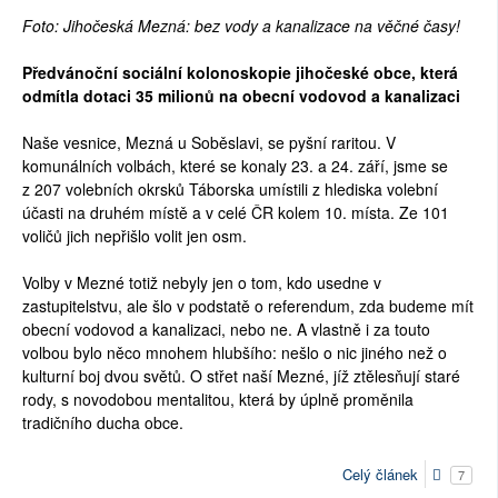
Foto: Jihočeská Mezná: bez vody a kanalizace na věčné časy!
SOCIÁLNÍ SÍTĚ
Předvánoční sociální kolonoskopie jihočeské obce, která
RUBRIKY
odmítla dotaci 35 milionů na obecní vodovod a kanalizaci
PLNÁ VERZE STRÁNEK
Naše vesnice, Mezná u Soběslavi, se pyšní raritou. V
komunálních volbách, které se konaly 23. a 24. září, jsme se
z 207 volebních okrsků Táborska umístili z hlediska volební
účasti na druhém místě a v celé ČR kolem 10. místa. Ze 101
voličů jich nepřišlo volit jen osm.
Volby v Mezné totiž nebyly jen o tom, kdo usedne v
zastupitelstvu, ale šlo v podstatě o referendum, zda budeme mít
obecní vodovod a kanalizaci, nebo ne. A vlastně i za touto
volbou bylo něco mnohem hlubšího: nešlo o nic jiného než o
kulturní boj dvou světů. O střet naší Mezné, jíž ztělesňují staré
rody, s novodobou mentalitou, která by úplně proměnila
tradičního ducha obce.
Celý článek
7