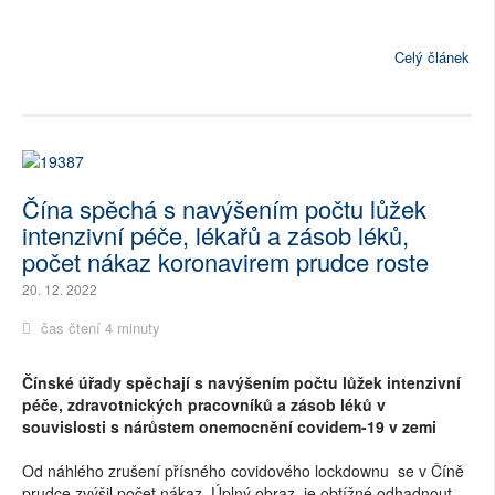
Celý článek
Čína spěchá s navýšením počtu lůžek
intenzivní péče, lékařů a zásob léků,
počet nákaz koronavirem prudce roste
20. 12. 2022
čas čtení 4 minuty
Čínské úřady spěchají s navýšením počtu lůžek intenzivní
péče, zdravotnických pracovníků a zásob léků v
souvislosti s nárůstem onemocnění covidem-19 v zemi
Od náhlého zrušení přísného covidového lockdownu se v Číně
prudce zvýšil počet nákaz. Úplný obraz je obtížné odhadnout.