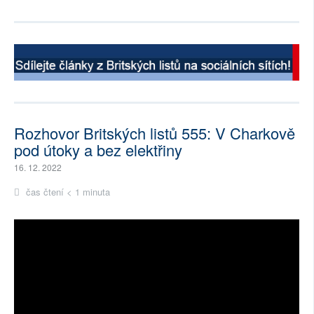
Rozhovor Britských listů 555: V Charkově
pod útoky a bez elektřiny
16. 12. 2022
čas čtení < 1 minuta