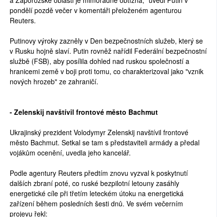
pondělí pozdě večer v komentáři přeloženém agenturou
Reuters.
Putinovy výroky zazněly v Den bezpečnostních služeb, který se
v Rusku hojně slaví. Putin rovněž nařídil Federální bezpečnostní
službě (FSB), aby posílila dohled nad ruskou společností a
hranicemi země v boji proti tomu, co charakterizoval jako "vznik
nových hrozeb" ze zahraničí.
- Zelenskij navštívil frontové město Bachmut
Ukrajinský prezident Volodymyr Zelenskij navštívil frontové
město Bachmut. Setkal se tam s představiteli armády a předal
vojákům ocenění, uvedla jeho kancelář.
Podle agentury Reuters předtím znovu vyzval k poskytnutí
dalších zbraní poté, co ruské bezpilotní letouny zasáhly
energetické cíle při třetím leteckém útoku na energetická
zařízení během posledních šesti dnů. Ve svém večerním
projevu řekl: