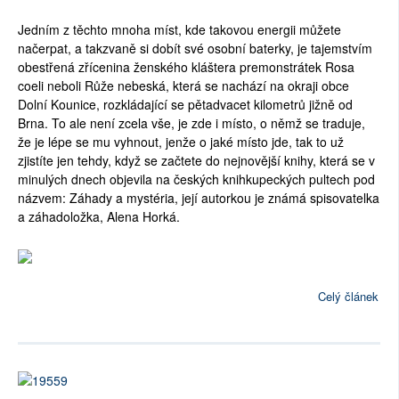
Jedním z těchto mnoha míst, kde takovou energii můžete
načerpat, a takzvaně si dobít své osobní baterky, je tajemstvím
obestřená zřícenina ženského kláštera premonstrátek Rosa
coeli neboli Růže nebeská, která se nachází na okraji obce
Dolní Kounice, rozkládající se pětadvacet kilometrů jižně od
Brna. To ale není zcela vše, je zde i místo, o němž se traduje,
že je lépe se mu vyhnout, jenže o jaké místo jde, tak to už
zjistíte jen tehdy, když se začtete do nejnovější knihy, která se v
minulých dnech objevila na českých knihkupeckých pultech pod
názvem: Záhady a mystéria, její autorkou je známá spisovatelka
a záhadoložka, Alena Horká.
Celý článek