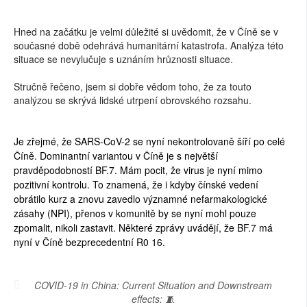
Hned na začátku je velmi důležité si uvědomit, že v Číně se v
současné době odehrává humanitární katastrofa. Analýza této
situace se nevylučuje s uznáním hrůznosti situace.
Stručně řečeno, jsem si dobře vědom toho, že za touto
analýzou se skrývá lidské utrpení obrovského rozsahu.
Je zřejmé, že SARS-CoV-2 se nyní nekontrolovaně šíří po celé
Číně. Dominantní variantou v Číně je s největší
pravděpodobností BF.7. Mám pocit, že virus je nyní mimo
pozitivní kontrolu. To znamená, že i kdyby čínské vedení
obrátilo kurz a znovu zavedlo významné nefarmakologické
zásahy (NPI), přenos v komunitě by se nyní mohl pouze
zpomalit, nikoli zastavit. Některé zprávy uvádějí, že BF.7 má
nyní v Číně bezprecedentní R0 16.
COVID-19 in China: Current Situation and Downstream
effects: 🧵