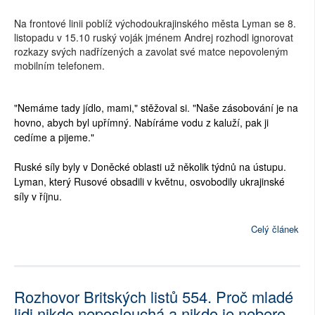
Na frontové linii poblíž východoukrajinského města Lyman se 8.
listopadu v 15.10 ruský voják jménem Andrej rozhodl ignorovat
rozkazy svých nadřízených a zavolat své matce nepovoleným
mobilním telefonem.
"Nemáme tady jídlo, mami," stěžoval si. "Naše zásobování je na
hovno, abych byl upřímný. Nabíráme vodu z kaluží, pak ji
cedíme a pijeme."
Ruské síly byly v Doněcké oblasti už několik týdnů na ústupu.
Lyman, který Rusové obsadili v květnu, osvobodily ukrajinské
síly v říjnu.
Celý článek
Rozhovor Britských listů 554. Proč mladé
lidi nikdo neposlouchá a nikdo je nebere