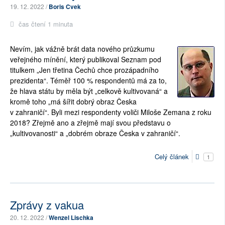
19. 12. 2022 /
Boris Cvek
čas čtení 1 minuta
Nevím, jak vážně brát data nového průzkumu
veřejného mínění, který publikoval Seznam pod
titulkem „Jen třetina Čechů chce prozápadního
prezidenta“. Téměř 100 % respondentů má za to,
že hlava státu by měla být „celkově kultivovaná“ a
kromě toho „má šířit dobrý obraz Česka
v zahraničí“. Byli mezi respondenty voliči Miloše Zemana z roku
2018? Zřejmě ano a zřejmě mají svou představu o
„kultivovanosti“ a „dobrém obraze Česka v zahraničí“.
Celý článek
1
Zprávy z vakua
20. 12. 2022 /
Wenzel Lischka