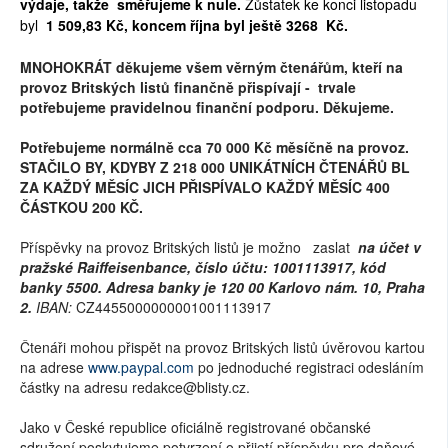
výdaje, takže směřujeme k nule.
Zůstatek ke konci listopadu
byl
1 509,83
Kč, koncem října byl ještě
3268
Kč.
MNOHOKRÁT děkujeme všem věrným čtenářům, kteří na
provoz Britských listů finančně přispívají - trvale
potřebujeme pravidelnou finanční podporu. Děkujeme.
Potřebujeme normálně cca 70 000 Kč měsíčně na provoz.
STAČILO BY, KDYBY Z 218 000 UNIKÁTNÍCH ČTENÁŘŮ BL
ZA KAŽDÝ MĚSÍC JICH PŘISPÍVALO KAŽDÝ MĚSÍC 400
ČÁSTKOU 200 KČ.
Příspěvky na provoz Britských listů je možno zaslat
na účet v
pražské Raiffeisenbance, číslo účtu: 1001113917, kód
banky 5500. Adresa banky je 120 00 Karlovo nám. 10, Praha
2.
IBAN:
CZ4455000000001001113917
Čtenáři mohou přispět na provoz Britských listů úvěrovou kartou
na adrese
www.paypal.com
po jednoduché registraci odesláním
částky na adresu redakce@blisty.cz.
Jako v České republice oficiálně registrované občanské
sdružení poskytujeme potvrzení o přijetí příspěvku pro daňové