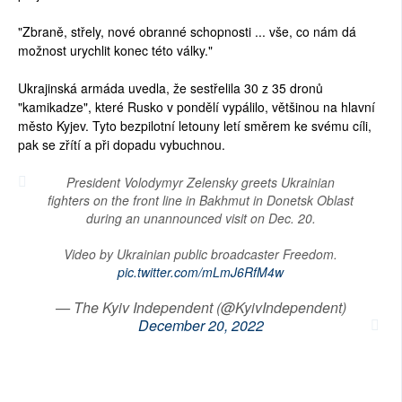
"Zbraně, střely, nové obranné schopnosti ... vše, co nám dá
možnost urychlit konec této války."
Ukrajinská armáda uvedla, že sestřelila 30 z 35 dronů
"kamikadze", které Rusko v pondělí vypálilo, většinou na hlavní
město Kyjev. Tyto bezpilotní letouny letí směrem ke svému cíli,
pak se zřítí a při dopadu vybuchnou.
President Volodymyr Zelensky greets Ukrainian
fighters on the front line in Bakhmut in Donetsk Oblast
during an unannounced visit on Dec. 20.
Video by Ukrainian public broadcaster Freedom.
pic.twitter.com/mLmJ6RfM4w
— The Kyiv Independent (@KyivIndependent)
December 20, 2022