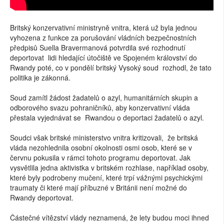
Britský konzervativní ministryně vnitra, která už byla jednou
vyhozena z funkce za porušování vládních bezpečnostních
předpisů Suella Bravermanová potvrdila své rozhodnutí
deportovat lidi hledající útočiště ve Spojeném království do
Rwandy poté, co v pondělí britský Vysoký soud rozhodl, že tato
politika je zákonná.
Soud zamítl žádost žadatelů o azyl, humanitárních skupin a
odborového svazu pohraničníků, aby konzervativní vláda
přestala vyjednávat se Rwandou o deportaci žadatelů o azyl.
Soudci však britské ministerstvo vnitra kritizovali, že britská
vláda nezohlednila osobní okolnosti osmi osob, které se v
červnu pokusila v rámci tohoto programu deportovat. Jak
vysvětlila jedna aktivistka v britském rozhlase, například osoby,
které byly podrobeny mučení, které trpí vážnými psychickými
traumaty či které mají příbuzné v Británii není možné do
Rwandy deportovat.
Částečné vítězství vlády neznamená, že lety budou moci ihned