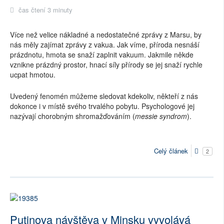
čas čtení 3 minuty
Více než velice nákladné a nedostatečné zprávy z Marsu, by
nás měly zajímat zprávy z vakua. Jak víme, příroda nesnáší
prázdnotu, hmota se snaží zaplnit vakuum. Jakmile někde
vznikne prázdný prostor, hnací síly přírody se jej snaží rychle
ucpat hmotou.
Uvedený fenomén můžeme sledovat kdekoliv, někteří z nás
dokonce i v místě svého trvalého pobytu. Psychologové jej
nazývají chorobným shromažďováním (
messie syndrom
).
Celý článek
2
Putinova návštěva v Minsku vyvolává