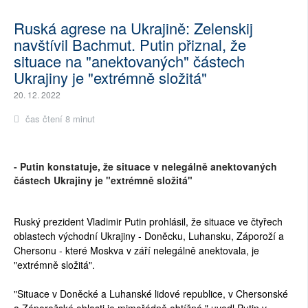
Ruská agrese na Ukrajině: Zelenskij
navštívil Bachmut. Putin přiznal, že
situace na "anektovaných" částech
Ukrajiny je "extrémně složitá"
20. 12. 2022
čas čtení 8 minut
- Putin konstatuje, že situace v nelegálně anektovaných
částech Ukrajiny je "extrémně složitá"
Ruský prezident Vladimir Putin prohlásil, že situace ve čtyřech
oblastech východní Ukrajiny - Doněcku, Luhansku, Záporoží a
Chersonu - které Moskva v září nelegálně anektovala, je
"extrémně složitá".
"Situace v Doněcké a Luhanské lidové republice, v Chersonské
a Záporožské oblasti je mimořádně obtížná," uvedl Putin v