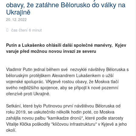
obavy, že zatáhne Bělorusko do války na
Ukrajině
20. 12. 2022
čas čtení 6 minut
Putin a Lukašenko ohlásili další společné manévry, Kyjev
varuje před možnou novou invazí ze severu
Vladimir Putin jednal během své nezvyklé návštěvy Běloruska s
běloruským protějškem Alexandrem Lukašenkem o užší
vojenské spoluprác. VKyjevě rostou obavy, že Moskva tlačí
svého nejbližšího spojence, aby se připojil k nové pozemní
ofenzívě proti Ukrajině.
Setkání, které bylo Putinovou první návštěvou Běloruska od
roku 2019, se uskutečnilo několik hodin poté, co Moskva
zahájila novou palbu "kamikadze dronů", které podle starosty
Vitalije Klička poškodily "klíčovou infrastrukturu" v Kyjevě a jeho
okolí.