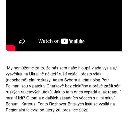
"My nemůžeme za to, že nás sem naše hloupá vláda vyslala,"
vysvětlují na Ukrajině někteří ruští vojáci, přesto však
(neochotně) plní rozkazy. Adam Sybera a kriminolog Petr
Pojman jsou v pátek v Charkově bez elektřiny a právě zažili sérii
ruských raketových útoků. Jak to tam dnes vypadá a jak reagují
místní lidi? O tom a o dalších zásadních věcech s nimi mluví
Bohumil Kartous, Tento Rozhovor Britských listů se vysílá na
Regionální televizi od úterý 20. prosince 2022.