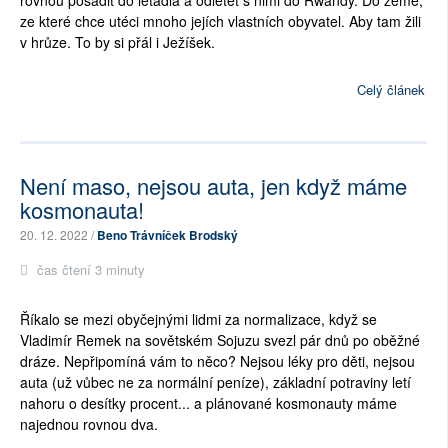
rovnou posadit do letadla a odletět s nimi do Rwandy. Do země,
ze které chce utéci mnoho jejích vlastních obyvatel. Aby tam žili
v hrůze. To by si přál i Ježíšek.
Celý článek
Není maso, nejsou auta, jen když máme
kosmonauta!
20. 12. 2022 /
Beno Trávníček Brodský
čas čtení 3 minuty
Říkalo se mezi obyčejnými lidmi za normalizace, když se
Vladimír Remek na sovětském Sojuzu svezl pár dnů po oběžné
dráze. Nepřipomíná vám to něco? Nejsou léky pro děti, nejsou
auta (už vůbec ne za normální peníze), základní potraviny letí
nahoru o desítky procent... a plánované kosmonauty máme
najednou rovnou dva.