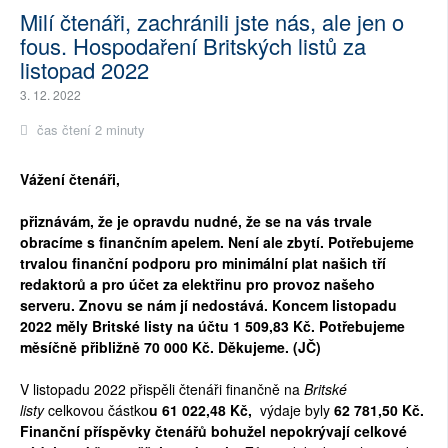
Milí čtenáři, zachránili jste nás, ale jen o
fous. Hospodaření Britských listů za
listopad 2022
3. 12. 2022
čas čtení 2 minuty
Vážení čtenáři,
přiznávám, že je opravdu nudné, že se na vás trvale
obracíme s finančním apelem. Není ale zbytí. Potřebujeme
trvalou finanční podporu pro minimální plat našich tří
redaktorů a pro účet za elektřinu pro provoz našeho
serveru. Znovu se nám jí nedostává. Koncem listopadu
2022 měly Britské listy na účtu
1 509,83
Kč. Potřebujeme
měsíčně přibližně 70 000 Kč. Děkujeme. (JČ)
V listopadu 2022 přispěli čtenáři finančně na
Britské
listy
celkovou částko
u
61 022,48
Kč,
výdaje byly
62 781,50
Kč.
Finanční příspěvky čtenářů bohužel nepokrývají celkové