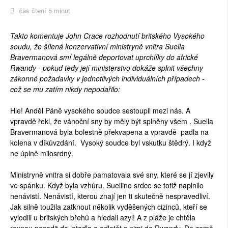
čas čtení 5 minut
Takto komentuje John Crace rozhodnutí britského Vysokého
soudu, že šílená konzervativní ministryně vnitra Suella
Bravermanová smí legálně deportovat uprchlíky do africké
Rwandy - pokud tedy její ministerstvo dokáže splnit všechny
zákonné požadavky v jednotlivých individuálních případech -
což se mu zatím nikdy nepodařilo:
Hle! Anděl Páně vysokého soudce sestoupil mezi nás. A
vpravdě řekl, že vánoční sny by měly být splněny všem . Suella
Bravermanová byla bolestně překvapena a vpravdě padla na
kolena v díkůvzdání. Vysoký soudce byl vskutku štědrý. I když
ne úplně milosrdný.
Ministryně vnitra si dobře pamatovala své sny, které se jí zjevily
ve spánku. Když byla vzhůru. Suellino srdce se totiž naplnilo
nenávistí. Nenávistí, kterou znají jen ti skutečně nespravedliví.
Jak silně toužila zatknout několik vyděšených cizinců, kteří se
vylodili u britských břehů a hledali azyl! A z pláže je chtěla