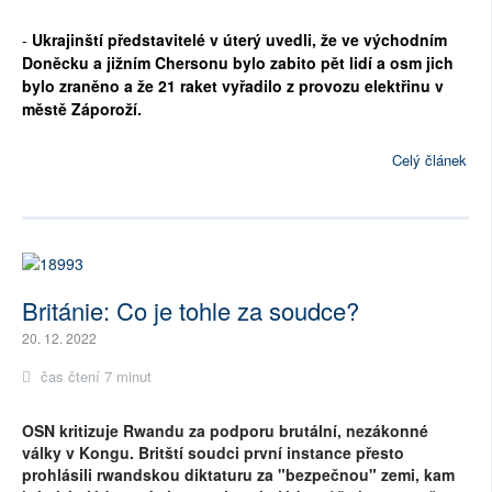
-
Ukrajinští představitelé v úterý uvedli, že ve východním
Doněcku a jižním Chersonu bylo zabito pět lidí a osm jich
bylo zraněno a že 21 raket vyřadilo z provozu elektřinu v
městě Záporoží.
Celý článek
Británie: Co je tohle za soudce?
20. 12. 2022
čas čtení 7 minut
OSN kritizuje Rwandu za podporu brutální, nezákonné
války v Kongu. Britští soudci první instance přesto
prohlásili rwandskou diktaturu za "bezpečnou" zemi, kam