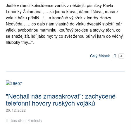
Ještě v rámci koincidence veršík z někdejší písničky Pavla
Lohonky Žalamana „… za jednu krávu, dáme i šťávu, maso z
vola k háku přibitý...“... a konečně výtržek z tvorby Honzy
Nedvěda „ … co dalo nám vlastně do vínku dvacátý století, pár
válek, svobodnou maminku, kouřový prokletí a stovky těch, co
se snažej žít, lidí jako my; ty co svět ženou bůhví kam do věčný
hluboký tmy...“.
Celý článek
4
"Nechali nás zmasakrovat": zachycené
telefonní hovory ruských vojáků
20. 12. 2022
čas čtení 4 minuty