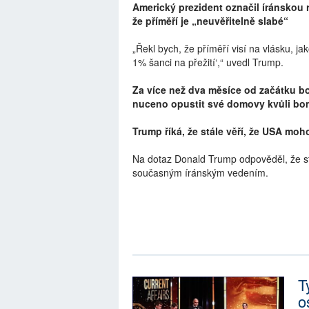
Americký prezident označil íránskou 
že příměří je „neuvěřitelně slabé“
„Řekl bych, že příměří visí na vlásku, ja
1% šanci na přežití‘,“ uvedl Trump.
Za více než dva měsíce od začátku boj
nuceno opustit své domovy kvůli bo
Trump říká, že stále věří, že USA mo
Na dotaz Donald Trump odpověděl, že s
současným íránským vedením.
T
o