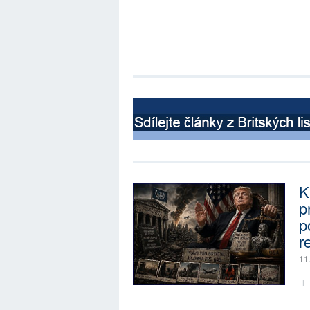
K
p
p
r
11