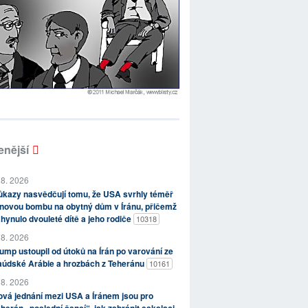
enější
 8. 2026
kazy nasvědčují tomu, že USA svrhly téměř
novou bombu na obytný dům v Íránu, přičemž
hynulo dvouleté dítě a jeho rodiče
10318
 8. 2026
ump ustoupil od útoků na Írán po varování ze
aúdské Arábie a hrozbách z Teheránu
10161
 8. 2026
vá jednání mezi USA a Íránem jsou pro