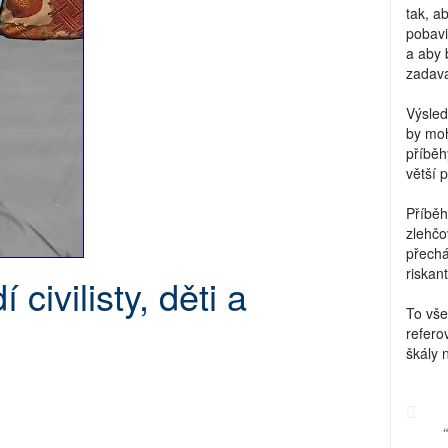
tak, a
pobavi
a aby 
zadava
Výsled
by moh
příběh
větší 
Příběh
zlehčo
přechá
riskant
 civilisty, děti a
To vše
refero
škály 