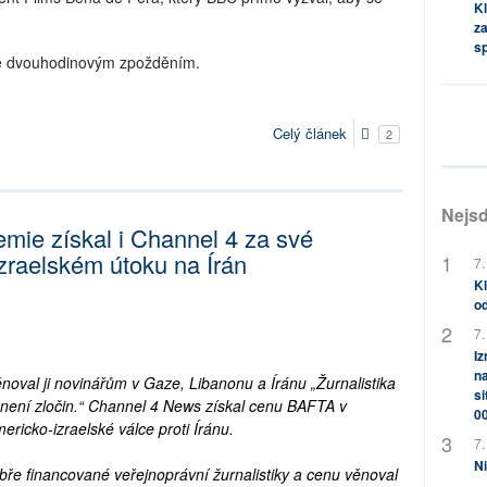
Kl
za
s
e dvouhodinovým zpožděním.
Celý článek
2
Nejsd
emie získal i Channel 4 za své
izraelském útoku na Írán
7.
Kl
od
7.
Iz
na
oval ji novinářům v Gaze, Libanonu a Íránu „Žurnalistika
si
ka není zločin.“ Channel 4 News získal cenu BAFTA v
0
ericko-izraelské válce proti Íránu.
7.
Ni
ře financované veřejnoprávní žurnalistiky a cenu věnoval