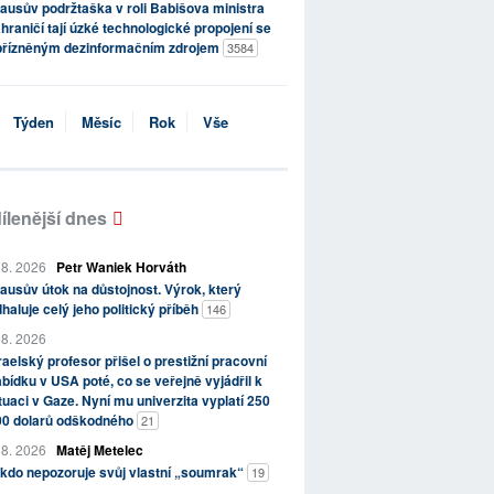
ausův podržtaška v roli Babišova ministra
hraničí tají úzké technologické propojení se
přízněným dezinformačním zdrojem
3584
Týden
Měsíc
Rok
Vše
ílenější dnes
 8. 2026
Petr Waniek Horváth
ausův útok na důstojnost. Výrok, který
haluje celý jeho politický příběh
146
 8. 2026
raelský profesor přišel o prestižní pracovní
bídku v USA poté, co se veřejně vyjádřil k
tuaci v Gaze. Nyní mu univerzita vyplatí 250
00 dolarů odškodného
21
 8. 2026
Matěj Metelec
kdo nepozoruje svůj vlastní „soumrak“
19