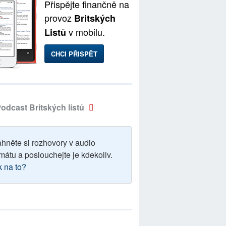
Přispějte finančně na
provoz
Britských
v mobilu.
Listů
CHCI PŘISPĚT
odcast Britských listů
áhněte si rozhovory v audio
mátu a poslouchejte je kdekoliv.
k na to?