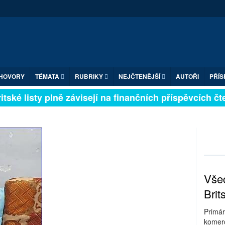
HOVORY
TÉMATA
RUBRIKY
NEJČTENĚJŠÍ
AUTOŘI
PŘÍS
ské listy plně závisejí na finančních příspěvcích čten
Všec
Brit
Primár
komerc