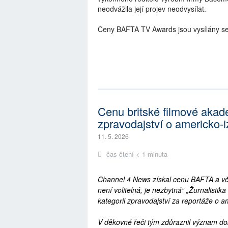
neodvážila její projev neodvysílat.
Ceny BAFTA TV Awards jsou vysílány s
Cenu britské filmové akad
zpravodajství o americko-
11. 5. 2026
čas čtení < 1 minuta
Channel 4 News získal cenu BAFTA a věn
není volitelná, je nezbytná“ „Žurnalisti
kategorii zpravodajství za reportáže o am
V děkovné řeči tým zdůraznil význam dob