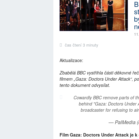
B
s
b
n
11
čas čtení 3 minuty
Aktualizace:
Zbabělá BBC vystřihla části děkovné řeči
filmem „Gaza: Doctors Under Attack“, poté,
tento dokument odvysílat.
Cowardly BBC remove parts of t
behind "Gaza: Doctors Under Att
broadcaster for refusing to a
— PalMedia 
Film Gaza: Doctors Under Attack je 