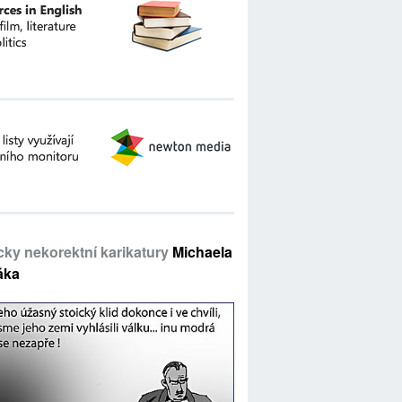
icky nekorektní karikatury
Michaela
áka