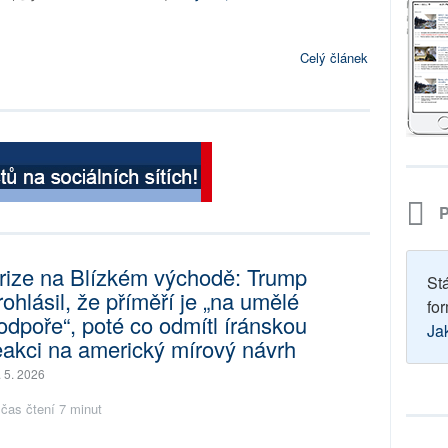
Celý článek
P
rize na Blízkém východě: Trump
St
rohlásil, že příměří je „na umělé
for
odpoře“, poté co odmítl íránskou
Ja
eakci na americký mírový návrh
. 5. 2026
čas čtení 7 minut