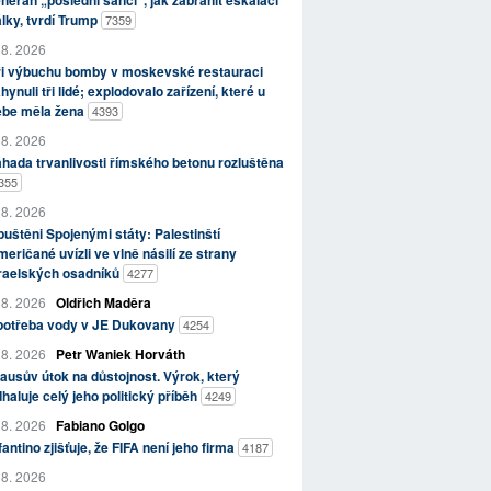
herán „poslední šancí“, jak zabránit eskalaci
lky, tvrdí Trump
7359
 8. 2026
ři výbuchu bomby v moskevské restauraci
hynuli tři lidé; explodovalo zařízení, které u
ebe měla žena
4393
 8. 2026
hada trvanlivosti římského betonu rozluštěna
355
 8. 2026
uštěni Spojenými státy: Palestinští
eričané uvízli ve vlně násilí ze strany
zraelských osadníků
4277
 8. 2026
Oldřich Maděra
potřeba vody v JE Dukovany
4254
 8. 2026
Petr Waniek Horváth
ausův útok na důstojnost. Výrok, který
haluje celý jeho politický příběh
4249
 8. 2026
Fabiano Golgo
fantino zjišťuje, že FIFA není jeho firma
4187
 8. 2026