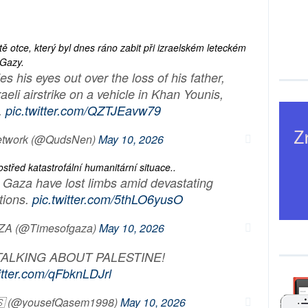
tě otce, který byl dnes ráno zabit při izraelském leteckém
 Gazy.
s his eyes out over the loss of his father,
raeli airstrike on a vehicle in Khan Younis,
.
pic.twitter.com/QZTJEavw79
etwork (@QudsNen)
May 10, 2026
ostřed katastrofální humanitární situace..
 Gaza have lost limbs amid devastating
tions.
pic.twitter.com/5thLO6yusO
ZA (@Timesofgaza)
May 10, 2026
ALKING ABOUT PALESTINE!
witter.com/qFbknLDJrl
🇸 (@yousefQasem1998)
May 10, 2026