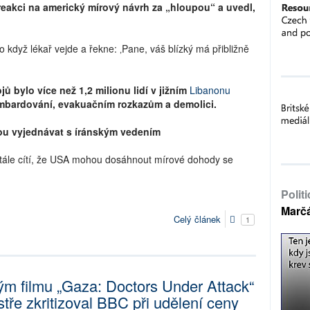
reakci na americký mírový návrh za „hloupou“ a uvedl,
ko když lékař vejde a řekne: ‚Pane, váš blízký má přibližně
ů bylo více než 1,2 milionu lidí v jižním
Libanonu
mbardování, evakuačním rozkazům a demolici.
hou vyjednávat s íránským vedením
tále cítí, že USA mohou dosáhnout mírové dohody se
Polit
Marč
Celý článek
1
ým filmu „Gaza: Doctors Under Attack“
stře zkritizoval BBC při udělení ceny