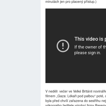
minutách jen pro placený přístup.)
V neděli večer ve Velké Británii novinářk
filmem „Gaza: Lékaři pod palbou“ poté, co
byla před chvílí zařazena do sestřihu n
výkonného ředitele výrobní firmy Basem