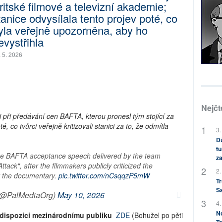
ritské filmové a televizní akademie;
tanice odvysílala tento projev poté, co
yla veřejně upozorněna, aby ho
evystřihla
. 5. 2026
Nejčt
 při předávání cen BAFTA, kterou pronesl tým stojící za
 co tvůrci veřejně kritizovali stanici za to, že odmítla
3.
Dů
tu
he BAFTA acceptance speech delivered by the team
za
ack", after the filmmakers publicly criticized the
2.
ir the documentary.
pic.twitter.com/nCsqqzP5mW
Tr
S
(@PalMediaOrg)
May 10, 2026
4.
No
k dispozici mezinárodnímu publiku
ZDE
(Bohužel po pěti