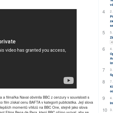
Te
vá
2.
P
za
s
5.
Zá
4
4.
Op
Am
i
3.
S
7.
Kl
od
a a filmařka Navai obvinila BBC z cenzury v souvislosti s
4.
 film získal cenu BAFTA v kategorii publicistika. Její slova
In
ejlepších momentů vítězů na BBC One, stejně jako slova
3.
ent Films Bena de Pera, který BBC přímo vyzval, aby se