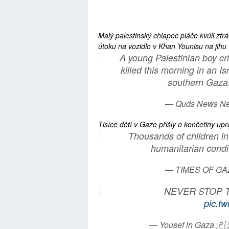
Malý palestinský chlapec pláče kvůli ztrá
útoku na vozidlo v Khan Younisu na jihu
A young Palestinian boy crie
killed this morning in an Is
southern Gaza
— Quds News N
Tisíce dětí v Gaze přišly o končetiny upr
Thousands of children in
humanitarian condi
— TIMES OF GA
NEVER STOP T
pic.t
— Yousef in Gaza 