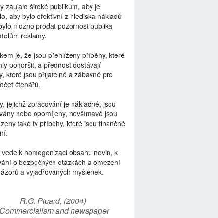
by zaujalo široké publikum, aby je
lo, aby bylo efektivní z hlediska nákladů
bylo možno prodat pozornost publika
telům reklamy.
kem je, že jsou přehlíženy příběhy, které
ly pohoršit, a přednost dostávají
y, které jsou přijatelné a zábavné pro
počet čtenářů.
y, jejichž zpracování je nákladné, jsou
vány nebo opomíjeny, nevšímavě jsou
zeny také ty příběhy, které jsou finančně
ní.
 vede k homogenizaci obsahu novin, k
vání o bezpečných otázkách a omezení
názorů a vyjadřovaných myšlenek.
R.G. Picard, (2004)
“Commercialism and newspaper