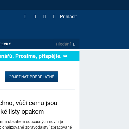
Přihlásit
PĚVKY
ářů. Prosíme, přispějte. ➥
OBJEDNAT PŘEDPLATNÉ
hno, vůči čemu jsou
ské listy opakem
ním obsahem současných novin je
ionalizované zpravodajství zpracované