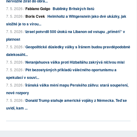
nervózně zírat do obra...
7. 5. 2026 /
Fabiano Golgo
Bublinky Britských listů
7. 5. 2026 /
Boris Cvek
Helmholtz a Wittgenstein jako dvě ukázky, jak
složité je to s vírou...
7. 5. 2026 /
Izrael potvrdil 500 útoků na Libanon od vstupu „příměří“ v
platnost
7. 5. 2026 /
Geopolitické důsledky války s Íránem budou pravděpodobně
dalekosáhl...
7. 5. 2026 /
Netanjahuova válka proti Hizballáhu zakrývá ničivou misi
7. 5. 2026 /
Pět bezostyšných příkladů válečného oportunismu a
spekulací v souvi...
7. 5. 2026 /
Íránská válka mění mapu Perského zálivu: stará soupeření,
nové rozpory
7. 5. 2026 /
Donald Trump stahuje americké vojáky z Německa. Teď se
uvidí, kam ...