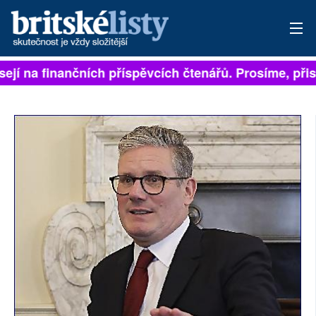
ejí na finančních příspěvcích čtenářů. Prosíme, přisp
PŘIHLÁSIT
AKTUÁLNÍ VYDÁNÍ
ARCHIV
ROZHOVORY
TÉMATA
NEJČTENĚJŠÍ ZA 7 DNÍ
AUTOŘI
PŘÍSPĚVKY NA PROVOZ