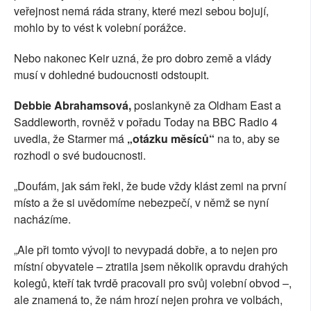
veřejnost nemá ráda strany, které mezi sebou bojují,
mohlo by to vést k volební porážce.
Nebo nakonec Keir uzná, že pro dobro země a vlády
musí v dohledné budoucnosti odstoupit.
Debbie Abrahamsová,
poslankyně za Oldham East a
Saddleworth, rovněž v pořadu Today na BBC Radio 4
uvedla, že Starmer má
„otázku měsíců“
na to, aby se
rozhodl o své budoucnosti.
„Doufám, jak sám řekl, že bude vždy klást zemi na první
místo a že si uvědomíme nebezpečí, v němž se nyní
nacházíme.
„Ale při tomto vývoji to nevypadá dobře, a to nejen pro
místní obyvatele – ztratila jsem několik opravdu drahých
kolegů, kteří tak tvrdě pracovali pro svůj volební obvod –,
ale znamená to, že nám hrozí nejen prohra ve volbách,