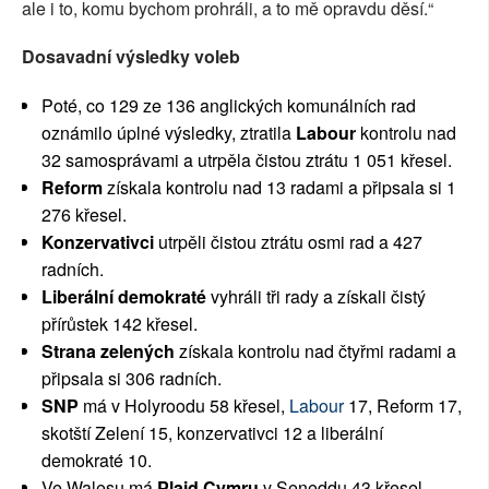
ale i to, komu bychom prohráli, a to mě opravdu děsí.“
Dosavadní výsledky voleb
Poté, co 129 ze 136 anglických komunálních rad
oznámilo úplné výsledky, ztratila
Labour
kontrolu nad
32 samosprávami a utrpěla čistou ztrátu 1 051 křesel.
Reform
získala kontrolu nad 13 radami a připsala si 1
276 křesel.
Konzervativci
utrpěli čistou ztrátu osmi rad a 427
radních.
Liberální demokraté
vyhráli tři rady a získali čistý
přírůstek 142 křesel.
Strana zelených
získala kontrolu nad čtyřmi radami a
připsala si 306 radních.
SNP
má v Holyroodu 58 křesel,
Labour
17, Reform 17,
skotští Zelení 15, konzervativci 12 a liberální
demokraté 10.
Ve Walesu má
Plaid Cymru
v Seneddu 43 křesel,