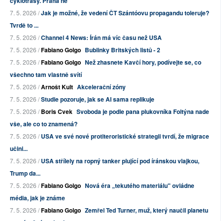
cyklotrasy. Praha ne
7. 5. 2026 /
Jak je možné, že vedení ČT Szántóovu propagandu toleruje?
Tvrdě to ...
7. 5. 2026 /
Channel 4 News: Írán má víc času než USA
7. 5. 2026 /
Fabiano Golgo
Bublinky Britských listů - 2
7. 5. 2026 /
Fabiano Golgo
Než zhasnete Kavčí hory, podívejte se, co
všechno tam vlastně svítí
7. 5. 2026 /
Arnošt Kult
Akcelerační zóny
7. 5. 2026 /
Studie pozoruje, jak se AI sama replikuje
7. 5. 2026 /
Boris Cvek
Svoboda je podle pana plukovníka Foltýna nade
vše, ale co to znamená?
7. 5. 2026 /
USA ve své nové protiteroristické strategii tvrdí, že migrace
učini...
7. 5. 2026 /
USA střílely na ropný tanker plující pod íránskou vlajkou,
Trump da...
7. 5. 2026 /
Fabiano Golgo
Nová éra „tekutého materiálu" ovládne
média, jak je známe
7. 5. 2026 /
Fabiano Golgo
Zemřel Ted Turner, muž, který naučil planetu