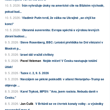
10. 5. 2026 /
Írán vyhrožuje útoky na americké cíle na Blízkém východě,
pokud bud...
10. 5. 2026 /
Vladimir Putin tvrdí, že válka na Ukrajině „se chýlí ke
konci“
10. 5. 2026 /
Obranná suverenita: Evropa spěchá s výrobou levných
zbraní budouc...
9. 5. 2026 /
Steve Rosenberg, BBC: Letošní přehlídka ke Dni vítězství v
Moskvě p...
9. 5. 2026 /
Izrael dál vraždí civilisty
9. 5. 2026 /
Pavel Veleman
Nejde mlčet! V Česku nastupuje totální
útlak!
9. 5. 2026 /
Tuzex č. 2, 9. 5. 2026
9. 5. 2026 /
Navzájem se pěkně poškodili: v alianci Netanjahu–Trump se
objevuje ...
8. 5. 2026 /
Karel Trpkoš, MPSV: "Ano, jsem rasista. Nebudu danit v
Česku."
8. 5. 2026 /
Jan Čulík
V Británii se ve čtvrtek konaly volby - a výsledky
nevypadají moc d...