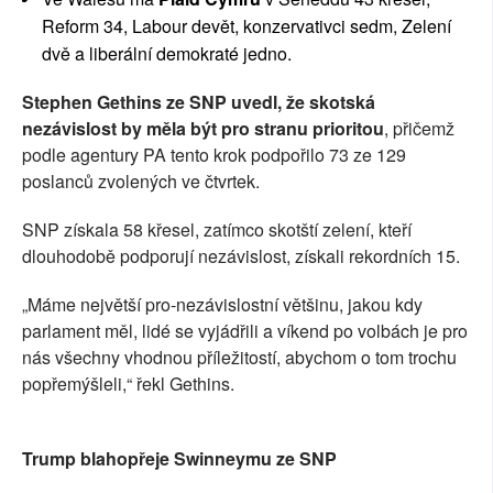
Reform 34, Labour devět, konzervativci sedm, Zelení
dvě a liberální demokraté jedno.
Stephen Gethins ze SNP uvedl, že skotská
nezávislost by měla být pro stranu prioritou
, přičemž
podle agentury PA tento krok podpořilo 73 ze 129
poslanců zvolených ve čtvrtek.
SNP získala 58 křesel, zatímco skotští zelení, kteří
dlouhodobě podporují nezávislost, získali rekordních 15.
„Máme největší pro-nezávislostní většinu, jakou kdy
parlament měl, lidé se vyjádřili a víkend po volbách je pro
nás všechny vhodnou příležitostí, abychom o tom trochu
popřemýšleli,“ řekl Gethins.
Trump blahopřeje Swinneymu ze SNP