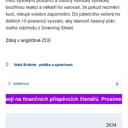
mezi vysokými poslanci a odbory vyvolaly výsledky
bouřlivou reakci a někteří ho varovali, že pokud nezmění
kurz, riskuje volební zapomnění. Do pátečního večera ho
dalších 10 poslanců vyzvalo, aby stanovil časový plán
svého odchodu z Downing Street.
Zdroj v angličtině
ZDE
Velká Británie - politika a společnost
0
Vytisknout
visejí na finančních příspěvcích čtenářů. Prosíme, při
2634