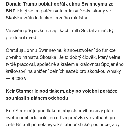
Donald Trump poblahopřál Johnu Swinneymu ze
SNP,
který se po pátém volebním vítězství strany ve
Skotsku vrátí do funkce prvního ministra.
Ve svém příspěvku na aplikaci Truth Social americký
prezident uvedl:
Gratuluji Johnu Swinneymu k znovuzvolení do funkce
prvního ministra Skotska. Je to dobrý člověk, který velmi
tvrdě pracoval, společně s králem a královnou Spojeného
království, na snížení celních sazeb pro skotskou whisky
— a toto v
Keir Starmer je pod tlakem, aby po volební porážce
souhlasil s plánem odchodu
Keir Starmer je pod tlakem, aby stanovil časový plán
svého odchodu poté, co drtivá porážka ve volbách po
celé Británii přiměla vysoké labouristické poslance, aby