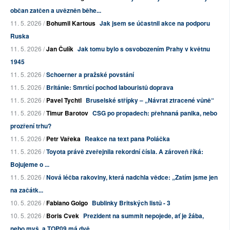
občan zatčen a uvězněn běhe...
11. 5. 2026 /
Bohumil Kartous
Jak jsem se účastnil akce na podporu
Ruska
11. 5. 2026 /
Jan Čulík
Jak tomu bylo s osvobozením Prahy v květnu
1945
11. 5. 2026 /
Schoerner a pražské povstání
11. 5. 2026 /
Británie: Smrtící pochod labouristů doprava
11. 5. 2026 /
Pavel Tychtl
Bruselské střípky – „Návrat ztracené vůně“
11. 5. 2026 /
Timur Barotov
CSG po propadech: přehnaná panika, nebo
prozření trhu?
11. 5. 2026 /
Petr Vařeka
Reakce na text pana Poláčka
11. 5. 2026 /
Toyota právě zveřejnila rekordní čísla. A zároveň říká:
Bojujeme o ...
11. 5. 2026 /
Nová léčba rakoviny, která nadchla vědce: „Zatím jsme jen
na začátk...
10. 5. 2026 /
Fabiano Golgo
Bublinky Britských listů - 3
10. 5. 2026 /
Boris Cvek
Prezident na summit nepojede, ať je žába,
nebo myš, a TOP09 má dvě ...