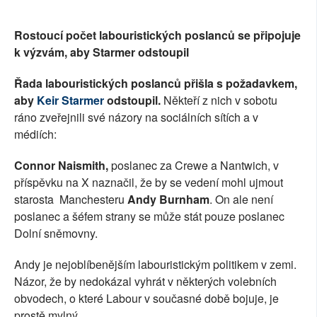
Rostoucí počet labouristických poslanců se připojuje
k výzvám, aby Starmer odstoupil
Řada labouristických poslanců přišla s požadavkem,
aby
Keir Starmer
odstoupil.
Někteří z nich v sobotu
ráno zveřejnili své názory na sociálních sítích a v
médiích:
Connor Naismith,
poslanec za Crewe a Nantwich, v
příspěvku na X naznačil, že by se vedení mohl ujmout
starosta Manchesteru
Andy Burnham
. On ale není
poslanec a šéfem strany se může stát pouze poslanec
Dolní sněmovny.
Andy je nejoblíbenějším labouristickým politikem v zemi.
Názor, že by nedokázal vyhrát v některých volebních
obvodech, o které Labour v současné době bojuje, je
prostě mylný.