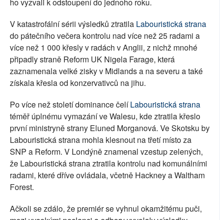
ho vyzvali k odstoupení do jednoho roku.
V katastrofální sérii výsledků ztratila
Labouristická strana
do pátečního večera kontrolu nad více než 25 radami a
více než 1 000 křesly v radách v Anglii, z nichž mnohé
připadly straně Reform UK Nigela Farage, která
zaznamenala velké zisky v Midlands a na severu a také
získala křesla od konzervativců na jihu.
Po více než století dominance čelí
Labouristická strana
téměř úplnému vymazání ve Walesu, kde ztratila křeslo
první ministryně strany Eluned Morganová. Ve Skotsku by
Labouristická strana mohla klesnout na třetí místo za
SNP a Reform. V Londýně znamenal vzestup zelených,
že Labouristická strana ztratila kontrolu nad komunálními
radami, které dříve ovládala, včetně Hackney a Waltham
Forest.
Ačkoli se zdálo, že premiér se vyhnul okamžitému puči,