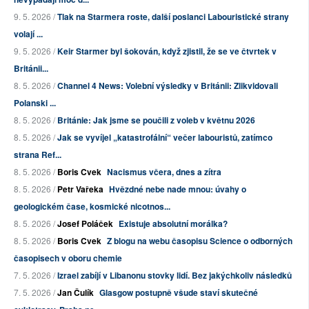
9. 5. 2026 /
Tlak na Starmera roste, další poslanci Labouristické strany
volají ...
9. 5. 2026 /
Keir Starmer byl šokován, když zjistil, že se ve čtvrtek v
Británii...
8. 5. 2026 /
Channel 4 News: Volební výsledky v Británii: Zlikvidovali
Polanski ...
8. 5. 2026 /
Británie: Jak jsme se poučili z voleb v květnu 2026
8. 5. 2026 /
Jak se vyvíjel „katastrofální“ večer labouristů, zatímco
strana Ref...
8. 5. 2026 /
Boris Cvek
Nacismus včera, dnes a zítra
8. 5. 2026 /
Petr Vařeka
Hvězdné nebe nade mnou: úvahy o
geologickém čase, kosmické nicotnos...
8. 5. 2026 /
Josef Poláček
Existuje absolutní morálka?
8. 5. 2026 /
Boris Cvek
Z blogu na webu časopisu Science o odborných
časopisech v oboru chemie
7. 5. 2026 /
Izrael zabíjí v Libanonu stovky lidí. Bez jakýchkoliv následků
7. 5. 2026 /
Jan Čulík
Glasgow postupně všude staví skutečné