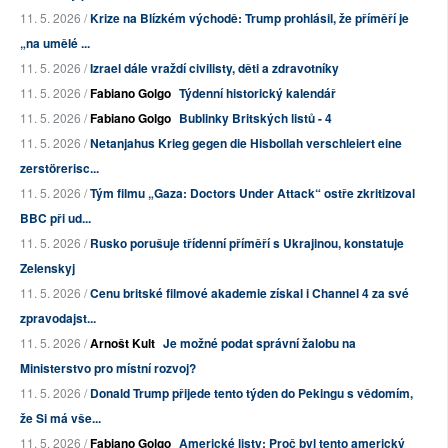
11. 5. 2026 /
Krize na Blízkém východě: Trump prohlásil, že příměří je
„na umělé ...
11. 5. 2026 /
Izrael dále vraždí civilisty, děti a zdravotníky
11. 5. 2026 /
Fabiano Golgo
Týdenní historický kalendář
11. 5. 2026 /
Fabiano Golgo
Bublinky Britských listů - 4
11. 5. 2026 /
Netanjahus Krieg gegen die Hisbollah verschleiert eine
zerstörerisc...
11. 5. 2026 /
Tým filmu „Gaza: Doctors Under Attack“ ostře zkritizoval
BBC při ud...
11. 5. 2026 /
Rusko porušuje třídenní příměří s Ukrajinou, konstatuje
Zelenskyj
11. 5. 2026 /
Cenu britské filmové akademie získal i Channel 4 za své
zpravodajst...
11. 5. 2026 /
Arnošt Kult
Je možné podat správní žalobu na
Ministerstvo pro místní rozvoj?
11. 5. 2026 /
Donald Trump přijede tento týden do Pekingu s vědomím,
že Si má vše...
11. 5. 2026 /
Fabiano Golgo
Americké listy: Proč byl tento americký