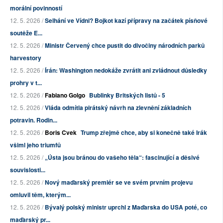
morální povinností
12. 5. 2026 /
Selhání ve Vídni? Bojkot kazí přípravy na začátek písňové
soutěže E...
12. 5. 2026 /
Ministr Červený chce pustit do divočiny národních parků
harvestory
12. 5. 2026 /
Írán: Washington nedokáže zvrátit ani zvládnout důsledky
prohry v t...
12. 5. 2026 /
Fabiano Golgo
Bublinky Britských listů - 5
12. 5. 2026 /
Vláda odmítla pirátský návrh na zlevnění základních
potravin. Rodin...
12. 5. 2026 /
Boris Cvek
Trump zřejmě chce, aby si konečně také Irák
všiml jeho triumfů
12. 5. 2026 /
„Ústa jsou bránou do vašeho těla“: fascinující a děsivé
souvislosti...
12. 5. 2026 /
Nový maďarský premiér se ve svém prvním projevu
omluvil těm, kterým...
12. 5. 2026 /
Bývalý polský ministr uprchl z Maďarska do USA poté, co
maďarský pr...