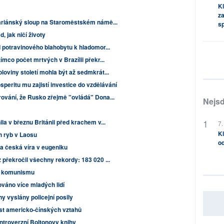
Kl
za
Mariánský sloup na Staroměstském námě...
s
, jak ničí životy
 potravinového blahobytu k hladomor...
ímco počet mrtvých v Brazílii překr...
oviny století mohla být až sedmkrát...
speritu mu zajistí investice do vzdělávání
ování, že Rusko zřejmě "ovládá" Dona...
Nejsd
la v březnu Británii před krachem v...
7.
Kl
h ryb v Laosu
od
a česká víra v eugeniku
překročil všechny rekordy: 183 020 ...
 z komunismu
ováno více mladých lidí
y vyslány policejní posily
st americko-čínských vztahů
ntroverzní Boltonovy knihy