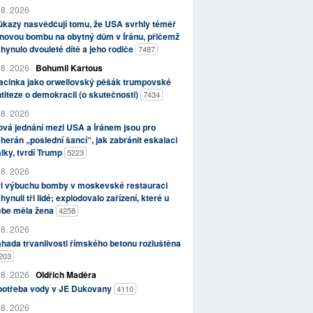
 8. 2026
kazy nasvědčují tomu, že USA svrhly téměř
novou bombu na obytný dům v Íránu, přičemž
hynulo dvouleté dítě a jeho rodiče
7487
 8. 2026
Bohumil Kartous
acinka jako orwellovský pěšák trumpovské
titeze o demokracii (o skutečnosti)
7434
 8. 2026
vá jednání mezi USA a Íránem jsou pro
herán „poslední šancí“, jak zabránit eskalaci
lky, tvrdí Trump
5223
 8. 2026
ři výbuchu bomby v moskevské restauraci
hynuli tři lidé; explodovalo zařízení, které u
ebe měla žena
4258
 8. 2026
hada trvanlivosti římského betonu rozluštěna
203
 8. 2026
Oldřich Maděra
potřeba vody v JE Dukovany
4110
 8. 2026