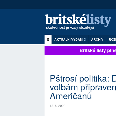
AKTUÁLNÍ VYDÁNÍ
ARCHIV
ROZ
Britské listy plně 
Pštrosí politika:
volbám připraven 
Američanů
18. 6. 2020