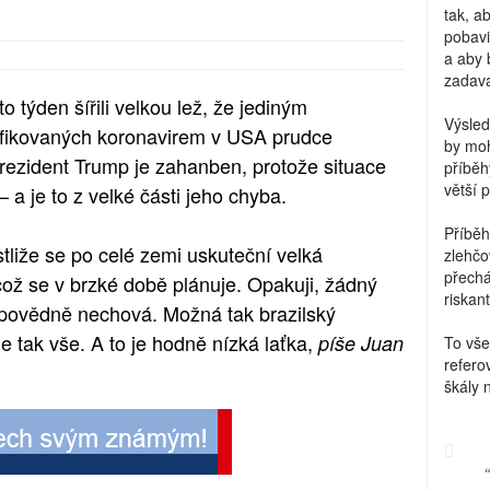
tak, a
pobavi
a aby 
zadava
 týden šířili velkou lež, že jediným
Výsled
nfikovaných koronavirem v USA prudce
by moh
Prezident Trump je zahanben, protože situace
příběh
větší 
 a je to z velké části jeho chyba.
Příběh
stliže se po celé zemi uskuteční velká
zlehčo
přechá
ož se v brzké době plánuje. Opakuji, žádný
riskant
dpovědně nechová. Možná tak brazilský
je tak vše. A to je hodně nízká laťka,
píše Juan
To vše
refero
škály 