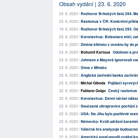
Obsah vydání | 23. 6. 2020
23. 6. 2020 /
Rozhovor Britských listů 294. 
23. 6. 2020 /
Rasismus v ČR: Konkrétní příklad
19. 6. 2020 /
Rozhovor Britských listů 293. Od
23. 6. 2020 /
Koronavirus: Bolsonaro mlčí, zat
23. 6. 2020 /
Změna klimatu v oceánu by do pol
23. 6. 2020 /
Bohumil Kartous
Odolnost a pro
23. 6. 2020 /
Johnson a Mayová ignorovali var
23. 6. 2020 /
Únos v Minsku
23. 6. 2020 /
Anglická ústřední banka zachráni
23. 6. 2020 /
Michal Giboda
Pojídači syrovýc
22. 6. 2020 /
Fabiano Golgo
Český rasismus 
22. 6. 2020 /
Koronavirus: Denní nárůst nákaz 
22. 6. 2020 /
Současná ultrapravice pochází
22. 6. 2020 /
USA: Na Jihu bylo pozitivně test
22. 6. 2020 /
Německo: Kvůli udržení karantén
22. 6. 2020 /
Válečná hra analyzuje budoucno
22. 6. 2020 /
Americký soud povolil vydání ko