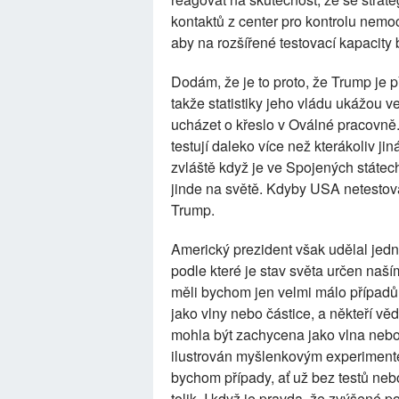
kontaktů z center pro kontrolu nemoc
aby na rozšířené testovací kapacity 
Dodám, že je to proto, že Trump je p
takže statistiky jeho vládu ukážou 
ucházet o křeslo v Oválné pracovně
testují daleko více než kterákoliv j
zvláště když je ve Spojených státec
jinde na světě. Kdyby USA netestova
Trump.
Americký prezident však udělal jed
podle které je stav světa určen naš
měli bychom jen velmi málo případů
jako vlny nebo částice, a někteří vědc
mohla být zachycena jako vlna nebo č
ilustrován myšlenkovým experiment
bychom případy, ať už bez testů neb
tolik. I když je pravda, že zvýšené 