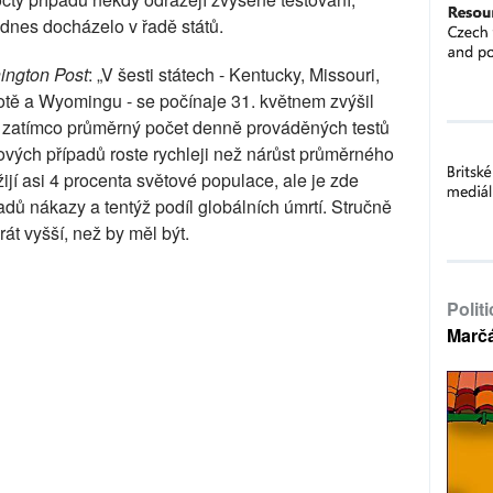
nes docházelo v řadě států.
ington Post
: „V šesti státech - Kentucky, Missouri,
otě a Wyomingu - se počínaje 31. květnem zvýšil
 zatímco průměrný počet denně prováděných testů
ových případů roste rychleji než nárůst průměrného
žijí asi 4 procenta světové populace, ale je zde
padů nákazy a tentýž podíl globálních úmrtí. Stručně
krát vyšší, než by měl být.
Polit
Marč