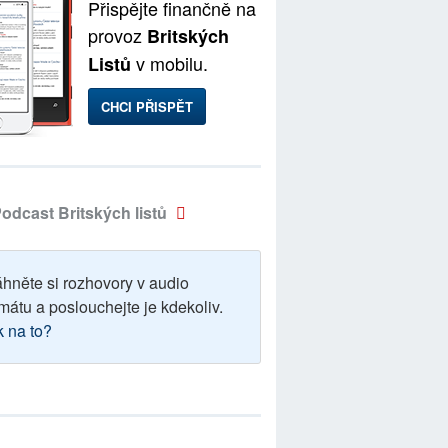
Přispějte finančně na
provoz
Britských
v mobilu.
Listů
CHCI PŘISPĚT
odcast Britských listů
áhněte si rozhovory v audio
mátu a poslouchejte je kdekoliv.
k na to?