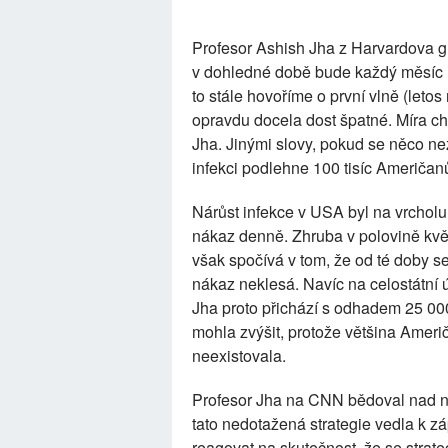
Profesor Ashish Jha z Harvardova gl
v dohledné době bude každý měsíc 
to stále hovoříme o první vlně (letos 
opravdu docela dost špatné. Míra cho
Jha. Jinými slovy, pokud se něco n
infekci podlehne 100 tisíc Američan
Nárůst infekce v USA byl na vrcholu
nákaz denně. Zhruba v polovině květ
však spočívá v tom, že od té doby se
nákaz neklesá. Navíc na celostátní 
Jha proto přichází s odhadem 25 000
mohla zvýšit, protože většina Amer
neexistovala.
Profesor Jha na CNN bědoval nad ne
tato nedotažená strategie vedla k zá
reagovat na skutečnost, že se strate