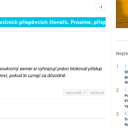
-1
nčních příspěvcích čtenářů. Prosíme, přispějte. ➥
Nejčt
1.
soukromý server si vyhrazují právo blokovat přístup
Sh
rovi, pokud to uznají za důvodné.
go
do
1.
nejnovější
oblíbené
Po
67
v
2.
Tr
S