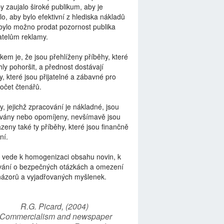
by zaujalo široké publikum, aby je
lo, aby bylo efektivní z hlediska nákladů
bylo možno prodat pozornost publika
telům reklamy.
kem je, že jsou přehlíženy příběhy, které
ly pohoršit, a přednost dostávají
y, které jsou přijatelné a zábavné pro
počet čtenářů.
y, jejichž zpracování je nákladné, jsou
vány nebo opomíjeny, nevšímavě jsou
zeny také ty příběhy, které jsou finančně
ní.
 vede k homogenizaci obsahu novin, k
vání o bezpečných otázkách a omezení
názorů a vyjadřovaných myšlenek.
R.G. Picard, (2004)
“Commercialism and newspaper