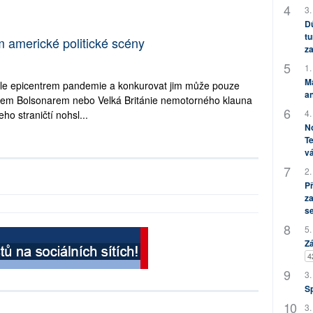
3.
Dů
tu
 americké politické scény
za
1.
M
ále epicentrem pandemie a konkurovat jim může pouze
an
entem Bolsonarem nebo Velká Británie nemotorného klauna
4.
ho straničtí nohsl...
No
Te
vá
2.
P
za
s
5.
Zá
4
3.
S
3.