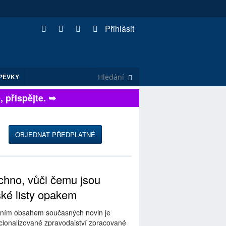
Přihlásit
PĚVKY
řispějte. ➥
OBJEDNAT PŘEDPLATNÉ
hno, vůči čemu jsou
ské listy opakem
ním obsahem současných novin je
ionalizované zpravodajství zpracované