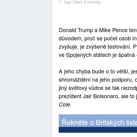
čas čtení 4 minuty
Donald Trump a Mike Pence tento
důvodem, proč se počet osob i
zvyšuje, je zvýšené testování. 
ve Spojených státech je špatná –
A jeho chyba bude o to větší, je
shromáždění na jeho podporu, c
jiný světový vůdce se tak nezo
prezident Jair Bolsonaro, ale to 
Cole.