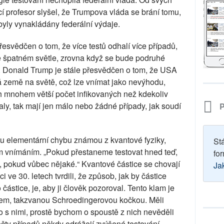
í profesor slyšel, že Trumpova vláda se brání tomu,
byly vynakládány federální výdaje.
řesvědčen o tom, že více testů odhalí více případů,
ve špatném světle, zrovna když se bude podruhé
. Donald Trump je stále přesvědčen o tom, že USA
iná země na světě, což lze vnímat jako nevýhodu,
h mnohem větší počet infikovaných než kdekoliv
ly, tak mají jen málo nebo žádné případy, jak soudí
P
nu elementární chybu známou z kvantové fyziky,
St
ím vnímáním. „Pokud přestaneme testovat hned teď,
for
, pokud vůbec nějaké.“ Kvantové částice se chovají
Ja
i ve 30. letech tvrdili, že způsob, jak by částice
ástice, je, aby ji člověk pozoroval. Tento klam je
em, takzvanou Schroedingerovou kočkou. Měli
o s nimi, prostě bychom o spoustě z nich nevěděli
počty případů někdy odrážejí zvýšené testování,