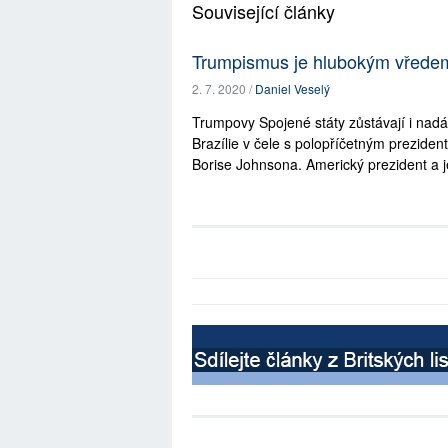
Související články
Trumpismus je hlubokým vředem
2. 7. 2020 /
Daniel Veselý
Trumpovy Spojené státy zůstávají i nad
Brazílie v čele s polopříčetným prezid
Borise Johnsona. Americký prezident a je