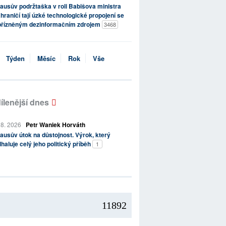
ausův podržtaška v roli Babišova ministra
hraničí tají úzké technologické propojení se
přízněným dezinformačním zdrojem
3468
Týden
Měsíc
Rok
Vše
ílenější dnes
 8. 2026
Petr Waniek Horváth
ausův útok na důstojnost. Výrok, který
haluje celý jeho politický příběh
1
11892