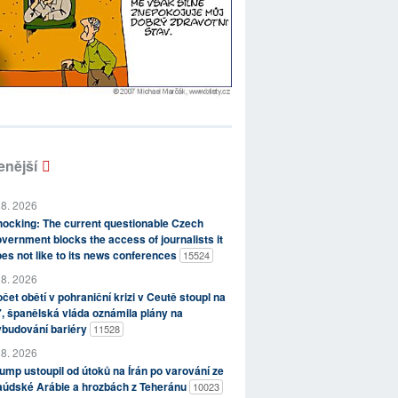
enější
 8. 2026
ocking: The current questionable Czech
vernment blocks the access of journalists it
es not like to its news conferences
15524
 8. 2026
čet obětí v pohraniční krizi v Ceutě stoupl na
, španělská vláda oznámila plány na
ybudování bariéry
11528
 8. 2026
ump ustoupil od útoků na Írán po varování ze
aúdské Arábie a hrozbách z Teheránu
10023