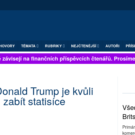
HOVORY
TÉMATA
RUBRIKY
NEJČTENĚJŠÍ
AUTOŘI
PŘÍS
závisejí na finančních příspěvcích čtenářů. Prosíme, p
 Donald Trump je kvůli
zabít statisíce
Všec
Brit
Primár
komerc