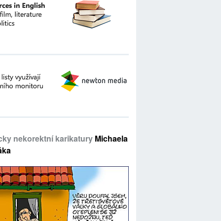
icky nekorektní karikatury
Michaela
áka