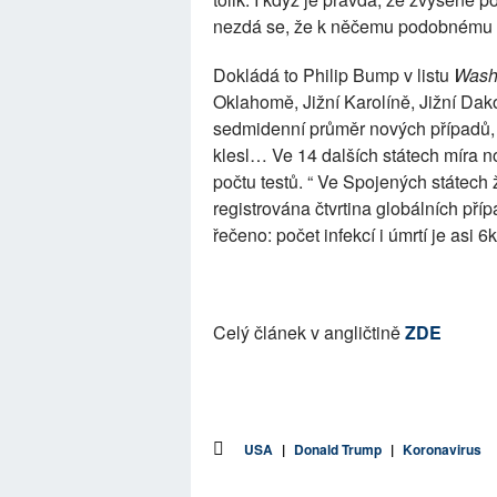
nezdá se, že k něčemu podobnému d
Dokládá to Philip Bump v listu
Wash
Oklahomě, Jižní Karolíně, Jižní Dak
sedmidenní průměr nových případů,
klesl… Ve 14 dalších státech míra n
počtu testů. “ Ve Spojených státech 
registrována čtvrtina globálních pří
řečeno: počet infekcí i úmrtí je asi 6
Celý článek v angličtině
ZDE
USA
|
Donald Trump
|
Koronavirus