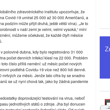
obálního zdravotnického institutu upozorňuje, že
na Covid-19 umírat 25 000 až 30 000 Američanů, a
na podzim může přijít druhá, ještě větší vlna). „Je to
robnosti v naší zemi je velmi, velmi vysoká,“ míní
ezmění, můžeme očekávat, že každé čtyři měsíce
ů.
 v polovině dubna, kdy bylo registrováno 31 000
na počet denních infekcí klesl na 22 000. Problém
 toto číslo příliš nemění: už měsíc počet nových
úrovni podléhá Covidu-19 více než 800 lidí denně.
 mrtvých za měsíc. Jenže tato cifra by se snadno
ičanů se už nyní chová tak, jako by žádná pandemie
dostatky doprovázející testování na virus, neboť
pasu jednotlivých států o zdroje. Jha byl donucen
gie testování nechopila federální vláda. Od svých