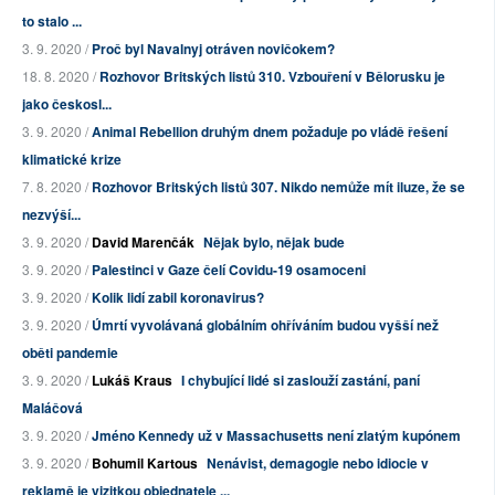
to stalo ...
3. 9. 2020 /
Proč byl Navalnyj otráven novičokem?
18. 8. 2020 /
Rozhovor Britských listů 310. Vzbouření v Bělorusku je
jako českosl...
3. 9. 2020 /
Animal Rebellion druhým dnem požaduje po vládě řešení
klimatické krize
7. 8. 2020 /
Rozhovor Britských listů 307. Nikdo nemůže mít iluze, že se
nezvýší...
3. 9. 2020 /
David Marenčák
Nějak bylo, nějak bude
3. 9. 2020 /
Palestinci v Gaze čelí Covidu-19 osamoceni
3. 9. 2020 /
Kolik lidí zabil koronavirus?
3. 9. 2020 /
Úmrtí vyvolávaná globálním ohříváním budou vyšší než
oběti pandemie
3. 9. 2020 /
Lukáš Kraus
I chybující lidé si zaslouží zastání, paní
Maláčová
3. 9. 2020 /
Jméno Kennedy už v Massachusetts není zlatým kupónem
3. 9. 2020 /
Bohumil Kartous
Nenávist, demagogie nebo idiocie v
reklamě je vizitkou objednatele ...