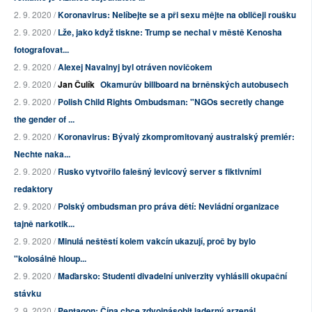
2. 9. 2020 /
Koronavirus: Nelíbejte se a při sexu mějte na obličeji roušku
2. 9. 2020 /
Lže, jako když tiskne: Trump se nechal v městě Kenosha
fotografovat...
2. 9. 2020 /
Alexej Navalnyj byl otráven novičokem
2. 9. 2020 /
Jan Čulík
Okamurův billboard na brněnských autobusech
2. 9. 2020 /
Polish Child Rights Ombudsman: "NGOs secretly change
the gender of ...
2. 9. 2020 /
Koronavirus: Bývalý zkompromitovaný australský premiér:
Nechte naka...
2. 9. 2020 /
Rusko vytvořilo falešný levicový server s fiktivními
redaktory
2. 9. 2020 /
Polský ombudsman pro práva dětí: Nevládní organizace
tajně narkotik...
2. 9. 2020 /
Minulá neštěstí kolem vakcín ukazují, proč by bylo
"kolosálně hloup...
2. 9. 2020 /
Maďarsko: Studenti divadelní univerzity vyhlásili okupační
stávku
2. 9. 2020 /
Pentagon: Čína chce zdvojnásobit jaderný arzenál