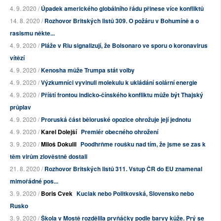
4. 9. 2020 /
Úpadek amerického globálního řádu přinese více konfliktů
14. 8. 2020 /
Rozhovor Britských listů 309. O požáru v Bohumíně a o
rasismu někte...
4. 9. 2020 /
Pláže v Riu signalizují, že Bolsonaro ve sporu o koronavirus
vítězí
4. 9. 2020 /
Kenosha může Trumpa stát volby
4. 9. 2020 /
Výzkumníci vyvinuli molekulu k ukládání solární energie
4. 9. 2020 /
Příští frontou indicko-čínského konfliktu může být Thajský
průplav
4. 9. 2020 /
Proruská část běloruské opozice ohrožuje její jednotu
4. 9. 2020 /
Karel Dolejší
Premiér obecného ohrožení
3. 9. 2020 /
Miloš Dokulil
Poodhrňme roušku nad tím, že jsme se zas k
těm virům zlověstně dostali
21. 8. 2020 /
Rozhovor Britských listů 311. Vstup ČR do EU znamenal
mimořádné pos...
3. 9. 2020 /
Boris Cvek
Kuciak nebo Politkovská, Slovensko nebo
Rusko
3. 9. 2020 /
Škola v Mostě rozdělila prvňáčky podle barvy kůže. Prý se