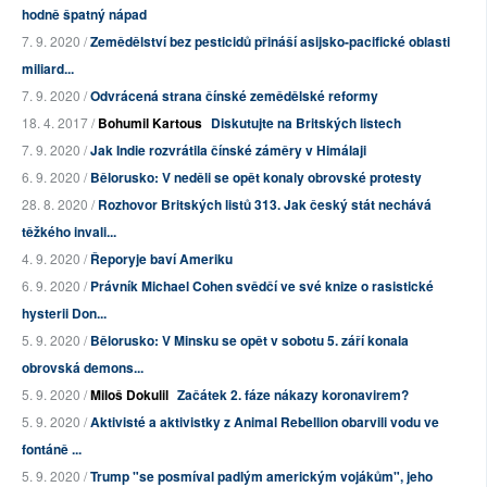
hodně špatný nápad
7. 9. 2020 /
Zemědělství bez pesticidů přináší asijsko-pacifické oblasti
miliard...
7. 9. 2020 /
Odvrácená strana čínské zemědělské reformy
18. 4. 2017 /
Bohumil Kartous
Diskutujte na Britských listech
7. 9. 2020 /
Jak Indie rozvrátila čínské záměry v Himálaji
6. 9. 2020 /
Bělorusko: V neděli se opět konaly obrovské protesty
28. 8. 2020 /
Rozhovor Britských listů 313. Jak český stát nechává
těžkého invali...
4. 9. 2020 /
Řeporyje baví Ameriku
6. 9. 2020 /
Právník Michael Cohen svědčí ve své knize o rasistické
hysterii Don...
5. 9. 2020 /
Bělorusko: V Minsku se opět v sobotu 5. září konala
obrovská demons...
5. 9. 2020 /
Miloš Dokulil
Začátek 2. fáze nákazy koronavirem?
5. 9. 2020 /
Aktivisté a aktivistky z Animal Rebellion obarvili vodu ve
fontáně ...
5. 9. 2020 /
Trump "se posmíval padlým americkým vojákům", jeho