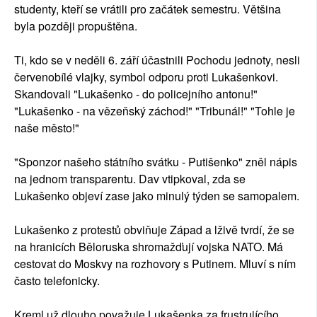
studenty, kteří se vrátili pro začátek semestru. Většina
byla později propuštěna.
Ti, kdo se v neděli 6. září účastnili Pochodu jednoty, nesli
červenobílé vlajky, symbol odporu proti Lukašenkovi.
Skandovali "Lukašenko - do policejního antonu!"
"Lukašenko - na vězeňský záchod!" "Tribunál!" "Tohle je
naše město!"
"Sponzor našeho státního svátku - Putišenko" zněl nápis
na jednom transparentu. Dav vtipkoval, zda se
Lukašenko objeví zase jako minulý týden se samopalem.
Lukašenko z protestů obviňuje Západ a lživě tvrdí, že se
na hranicích Běloruska shromažďují vojska NATO. Má
cestovat do Moskvy na rozhovory s Putinem. Mluví s ním
často telefonicky.
Kreml už dlouho považuje Lukašenka za frustrujícího