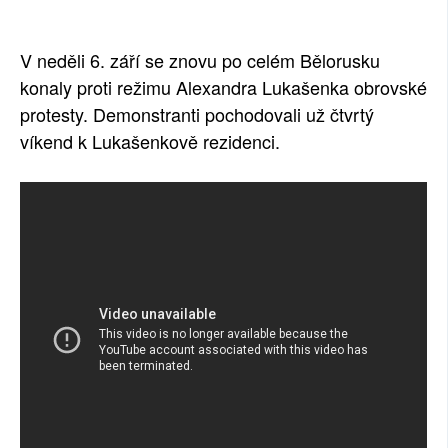
SOCIÁLNÍ SÍTĚ
V neděli 6. září se znovu po celém Bělorusku
RUBRIKY
konaly proti režimu Alexandra Lukašenka obrovské
protesty. Demonstranti pochodovali už čtvrtý
PLNÁ VERZE STRÁNEK
víkend k Lukašenkově rezidenci.