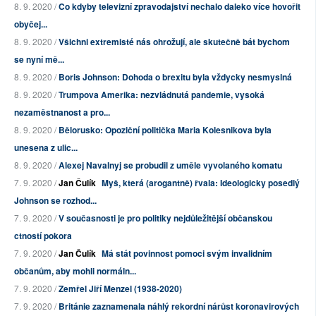
8. 9. 2020 /
Co kdyby televizní zpravodajství nechalo daleko více hovořit
obyčej...
8. 9. 2020 /
Všichni extremisté nás ohrožují, ale skutečně bát bychom
se nyní mě...
8. 9. 2020 /
Boris Johnson: Dohoda o brexitu byla vždycky nesmyslná
8. 9. 2020 /
Trumpova Amerika: nezvládnutá pandemie, vysoká
nezaměstnanost a pro...
8. 9. 2020 /
Bělorusko: Opoziční politička Maria Kolesnikova byla
unesena z ulic...
8. 9. 2020 /
Alexej Navalnyj se probudil z uměle vyvolaného komatu
7. 9. 2020 /
Jan Čulík
Myš, která (arogantně) řvala: Ideologicky posedlý
Johnson se rozhod...
7. 9. 2020 /
V současnosti je pro politiky nejdůležitější občanskou
ctností pokora
7. 9. 2020 /
Jan Čulík
Má stát povinnost pomoci svým invalidním
občanům, aby mohli normáln...
7. 9. 2020 /
Zemřel Jiří Menzel (1938-2020)
7. 9. 2020 /
Británie zaznamenala náhlý rekordní nárůst koronavirových