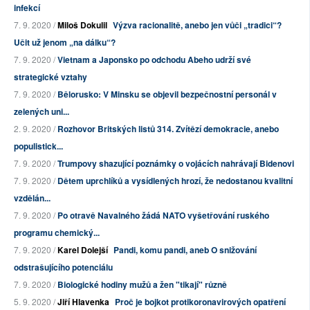
infekcí
7. 9. 2020 /
Miloš Dokulil
Výzva racionalitě, anebo jen vůči „tradici“?
Učit už jenom „na dálku“?
7. 9. 2020 /
Vietnam a Japonsko po odchodu Abeho udrží své
strategické vztahy
7. 9. 2020 /
Bělorusko: V Minsku se objevil bezpečnostní personál v
zelených uni...
2. 9. 2020 /
Rozhovor Britských listů 314. Zvítězí demokracie, anebo
populistick...
7. 9. 2020 /
Trumpovy shazující poznámky o vojácích nahrávají Bidenovi
7. 9. 2020 /
Dětem uprchlíků a vysídlených hrozí, že nedostanou kvalitní
vzdělán...
7. 9. 2020 /
Po otravě Navalného žádá NATO vyšetřování ruského
programu chemický...
7. 9. 2020 /
Karel Dolejší
Pandi, komu pandi, aneb O snižování
odstrašujícího potenciálu
7. 9. 2020 /
Biologické hodiny mužů a žen "tikají" různě
5. 9. 2020 /
Jiří Hlavenka
Proč je bojkot protikoronavirových opatření