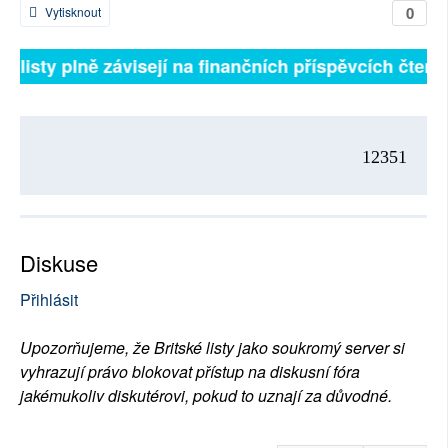
0
Vytisknout
tské listy plně závisejí na finančních příspěvcích čte
12351
Diskuse
Přihlásit
Upozorňujeme, že Britské listy jako soukromý server si
vyhrazují právo blokovat přístup na diskusní fóra
jakémukoliv diskutérovi, pokud to uznají za důvodné.