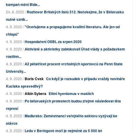
kampaň mění Bide...
24. 8. 2020 /
Rozhovor Britských listů 312. Nečekejme, že v Bělorusku
nutně vznik...
4. 9. 2020 /
"Oceňujeme a propagujeme kvalitní literaturu. Ale jen od
chlapů"
4. 9. 2020 /
Hospodaření OSBL za srpen 2020
4. 9. 2020 /
Aktivisté a aktivistky zablokovali Úřad vlády s požadavkem
rostlinn...
4. 9. 2020 /
Až pětatřicet procent vrcholných sportovců na Penn State
University...
4. 9. 2020 /
Boris Cvek
Co když je rozsudek v případu vraždy novináře
Kuciaka spravedlivý?
4. 9. 2020 /
Albín Sybera
Elitní hyenismus v mašlích
4. 9. 2020 /
Po běloruských protestech budou zřejmě následovat léta
represí
4. 9. 2020 /
Maďarsko: Zaměstnanci veřejného sektoru vyzývají ke
stávce
4. 9. 2020 /
Ledu v Beringově moři je nejméně za 5 500 let