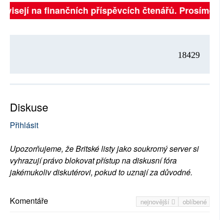
závisejí na finančních příspěvcích čtenářů. Prosíme, p
18429
Diskuse
Přihlásit
Upozorňujeme, že Britské listy jako soukromý server si
vyhrazují právo blokovat přístup na diskusní fóra
jakémukoliv diskutérovi, pokud to uznají za důvodné.
Komentáře
nejnovější
oblíbené