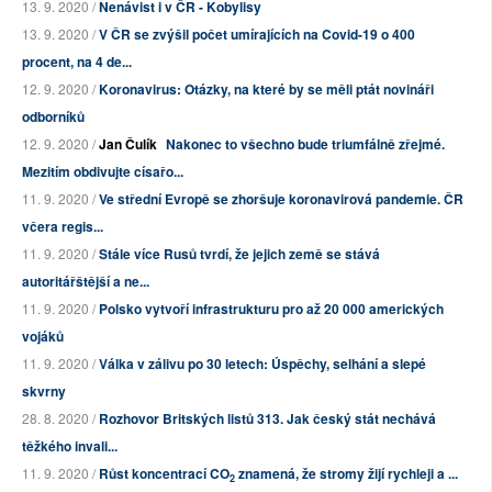
13. 9. 2020 /
Nenávist i v ČR - Kobylisy
13. 9. 2020 /
V ČR se zvýšil počet umírajících na Covid-19 o 400
procent, na 4 de...
12. 9. 2020 /
Koronavirus: Otázky, na které by se měli ptát novináři
odborníků
12. 9. 2020 /
Jan Čulík
Nakonec to všechno bude triumfálně zřejmé.
Mezitím obdivujte císařo...
11. 9. 2020 /
Ve střední Evropě se zhoršuje koronavirová pandemie. ČR
včera regis...
11. 9. 2020 /
Stále více Rusů tvrdí, že jejich země se stává
autoritářštější a ne...
11. 9. 2020 /
Polsko vytvoří infrastrukturu pro až 20 000 amerických
vojáků
11. 9. 2020 /
Válka v zálivu po 30 letech: Úspěchy, selhání a slepé
skvrny
28. 8. 2020 /
Rozhovor Britských listů 313. Jak český stát nechává
těžkého invali...
11. 9. 2020 /
Růst koncentrací CO
znamená, že stromy žijí rychleji a ...
2