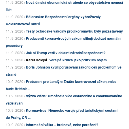
11. 9. 2020 /
Nová čínská ekonomická strategie se obyvatelstvu nemusí
líbit
11. 9. 2020 /
Bělorusko: Bezpečnostní orgány vyhrožovaly
Kolesnikovové smrtí
11. 9. 2020 /
Testy oxfordské vakcíny proti koronaviru byly pozastaveny
11. 9. 2020 /
Producenti koronavirových vakcín slibují dodržet normální
procedury
11. 9. 2020 /
Jak si Trump vedl v oblasti národní bezpečnosti?
11. 9. 2020 /
Karel Dolejší
Veřejná kritika jako průzkum bojem
11. 9. 2020 /
Boris Johnson kvůli porušování zákonů čelí problémům ve
straně
10. 9. 2020 /
Probuzení pro Londýn: Zrušte kontroverzní zákon, nebo
bude Británie...
10. 9. 2020 /
Výzva vládě: Umožněte více distančního a kombinovaného
vzdělávání
10. 9. 2020 /
Koronavirus: Německo varuje před turistickými cestami
do Prahy, ČR ...
10. 9. 2020 /
Informační válka – hrdinové, nebo poražení?