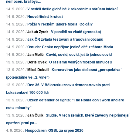
nemocen, bral byc...
14. 9. 2020 /
V neděli došlo globálně k rekordnímu nárůstu infekcí
14. 9. 2020 /
Neuvěřitelná krutost
14. 9. 2020 /
Požár v řeckém táboře Moria: Co dál?
14. 9. 2020 /
Jakub Žytek
V pondělí na vládě (groteska)
14. 9. 2020 /
Jak ČR zvládá testování a trasování občanů
14. 9. 2020 /
Ostuda: Česko nepřijme jediné dítě z tábora Moria
14. 9. 2020 /
Jan Molič
Covid, covid, covid, ještě jednou covid
13. 9. 2020 /
Boris Cvek
O rasismu velkých filozofů minulosti
13. 9. 2020 /
Miloš Dokulil
Koronavirus jako dočasná „perspektiva“
(potenciálně ve „2. vlně“)
13. 9. 2020 /
Den 36. V Bělorusku znovu demonstrovalo proti
Lukašenkovi 100 000 lidí
13. 9. 2020 /
Czech defender of rights: "The Roma don't work and are
not a minority"
13. 9. 2020 /
Jan Čulík
Studie: V těch zemích, které zavedly nejpřísnější
opatření proti pa...
4. 9. 2020 /
Hospodaření OSBL za srpen 2020