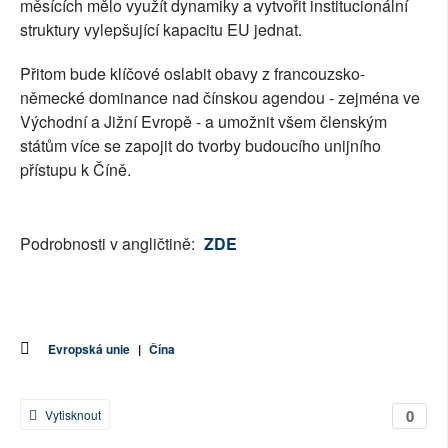
měsících mělo využít dynamiky a vytvořit institucionální
struktury vylepšující kapacitu EU jednat.
Přitom bude klíčové oslabit obavy z francouzsko-
německé dominance nad čínskou agendou - zejména ve
Východní a Jižní Evropě - a umožnit všem členským
státům více se zapojit do tvorby budoucího unijního
přístupu k Číně.
Podrobnosti v angličtině:
ZDE
Evropská unie
|
Čína
0
Vytisknout