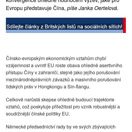
Evropu představuje Čína,
.
píše Janka Oertelová
SOCIÁLNÍ SÍTĚ
RUBRIKY
PLNÁ VERZE STRÁNEK
Čínsko-evropským ekonomickým vztahům chybí
vzájemnost a uvnitř EU roste obava ohledně asertivního
přístupu Číny v zahraničí, stejně jako jejího porušování
mezinárodněprávních závazků a masivního porušování
lidských práv v Hongkongu a Sin-ťiangu.
Celkově narůstá skepse ohledně budoucí trajektorie
vztahů, což poskytuje příležitost pro vznik robustnější a
soudržnější čínské politiky EU.
Německé předsednictví rady by ve svých zbývajících