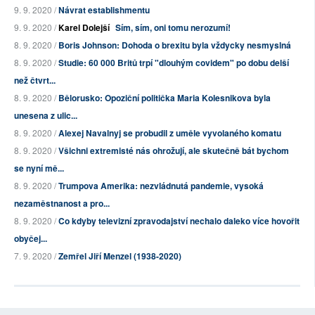
9. 9. 2020 /
Návrat establishmentu
9. 9. 2020 /
Karel Dolejší
Sím, sím, oni tomu nerozumí!
8. 9. 2020 /
Boris Johnson: Dohoda o brexitu byla vždycky nesmyslná
8. 9. 2020 /
Studie: 60 000 Britů trpí "dlouhým covidem" po dobu delší
než čtvrt...
8. 9. 2020 /
Bělorusko: Opoziční politička Maria Kolesnikova byla
unesena z ulic...
8. 9. 2020 /
Alexej Navalnyj se probudil z uměle vyvolaného komatu
8. 9. 2020 /
Všichni extremisté nás ohrožují, ale skutečně bát bychom
se nyní mě...
8. 9. 2020 /
Trumpova Amerika: nezvládnutá pandemie, vysoká
nezaměstnanost a pro...
8. 9. 2020 /
Co kdyby televizní zpravodajství nechalo daleko více hovořit
obyčej...
7. 9. 2020 /
Zemřel Jiří Menzel (1938-2020)