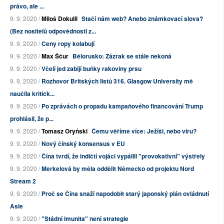
právo, ale ...
9. 9. 2020 /
Miloš Dokulil
Stačí nám web? Anebo známkovací slova?
(Bez nositelů odpovědnosti z...
9. 9. 2020 /
Ceny ropy kolabují
9. 9. 2020 /
Max Ščur
Bělorusko: Zázrak se stále nekoná
9. 9. 2020 /
Včelí jed zabíjí buňky rakoviny prsu
9. 9. 2020 /
Rozhovor Britských listů 316. Glasgow University mě
naučila kritick...
9. 9. 2020 /
Po zprávách o propadu kampaňového financování Trump
prohlásil, že p...
9. 9. 2020 /
Tomasz Oryński
Čemu věříme více: Ježíši, nebo viru?
9. 9. 2020 /
Nový čínský konsensus v EU
9. 9. 2020 /
Čína tvrdí, že indičtí vojáci vypálili "provokativní" výstřely
9. 9. 2020 /
Merkelová by měla oddělit Německo od projektu Nord
Stream 2
9. 9. 2020 /
Proč se Čína snaží napodobit starý japonský plán ovládnutí
Asie
9. 9. 2020 /
"Stádní imunita" není strategie