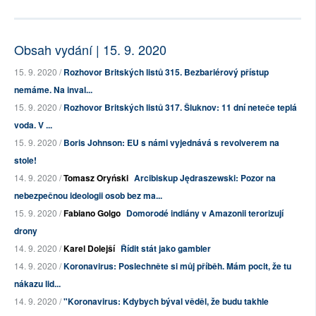
Obsah vydání | 15. 9. 2020
15. 9. 2020 /
Rozhovor Britských listů 315. Bezbariérový přístup
nemáme. Na inval...
15. 9. 2020 /
Rozhovor Britských listů 317. Šluknov: 11 dní neteče teplá
voda. V ...
15. 9. 2020 /
Boris Johnson: EU s námi vyjednává s revolverem na
stole!
14. 9. 2020 /
Tomasz Oryński
Arcibiskup Jędraszewski: Pozor na
nebezpečnou ideologii osob bez ma...
15. 9. 2020 /
Fabiano Golgo
Domorodé indiány v Amazonii terorizují
drony
14. 9. 2020 /
Karel Dolejší
Řídit stát jako gambler
14. 9. 2020 /
Koronavirus: Poslechněte si můj příběh. Mám pocit, že tu
nákazu lid...
14. 9. 2020 /
"Koronavirus: Kdybych býval věděl, že budu takhle