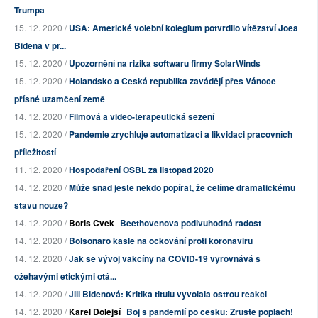
Trumpa
15. 12. 2020 /
USA: Americké volební kolegium potvrdilo vítězství Joea
Bidena v pr...
15. 12. 2020 /
Upozornění na rizika softwaru firmy SolarWinds
15. 12. 2020 /
Holandsko a Česká republika zavádějí přes Vánoce
přísné uzamčení země
14. 12. 2020 /
Filmová a video-terapeutická sezení
15. 12. 2020 /
Pandemie zrychluje automatizaci a likvidaci pracovních
příležitostí
11. 12. 2020 /
Hospodaření OSBL za listopad 2020
14. 12. 2020 /
Může snad ještě někdo popírat, že čelíme dramatickému
stavu nouze?
14. 12. 2020 /
Boris Cvek
Beethovenova podivuhodná radost
14. 12. 2020 /
Bolsonaro kašle na očkování proti koronaviru
14. 12. 2020 /
Jak se vývoj vakcíny na COVID-19 vyrovnává s
ožehavými etickými otá...
14. 12. 2020 /
Jill Bidenová: Kritika titulu vyvolala ostrou reakci
14. 12. 2020 /
Karel Dolejší
Boj s pandemií po česku: Zrušte poplach!