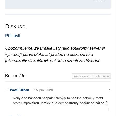
Diskuse
Přihlásit
Upozorňujeme, že Britské listy jako soukromý server si
vyhrazují právo blokovat přístup na diskusní fóra
jakémukoliv diskutérovi, pokud to uznají za důvodné.
Komentáře
nejnovější
oblíbené
Pavel Urban
15. pro. 2020
0
Nebylo to náhodou naopak? Nebyly to násilné potyčky mezi
protitrumpovskou ultralevicí a demonstranty opačného názoru?