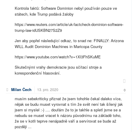
Kontrola faktů: Software Dominion nebyl používán pouze ve
státech, kde Trump podává žaloby
https://www.reuters.com/article/uk-factcheck-dominion-software-
trump-law-idUSKBN27S2Z9
Jen aby popřel následující odkaz, to snad ne: FINALLY: Arizona
WILL Audit Dominion Machines in Maricopa County
https://www.youtube.com/watch?v=1Xl3FhSKuME
Skutečnými vrahy demokracie jsou sčítací stroje a
korespondenční hlasování.
Milan Čech
13. pro. 2020
0
musím sebekriticky přiznat že jsem tohohle čekal daleko více,
nějak se budu muset vyrovnat s tím že svět není tak šílený jak
jsem si myslel :-) .... doufám že to je takhle a spletl jsme se a
nebudu se muset vracet k názoru původnímu na základě toho,
že se v kotli teprve nenápadně vaří a servírovat se bude až
později ...