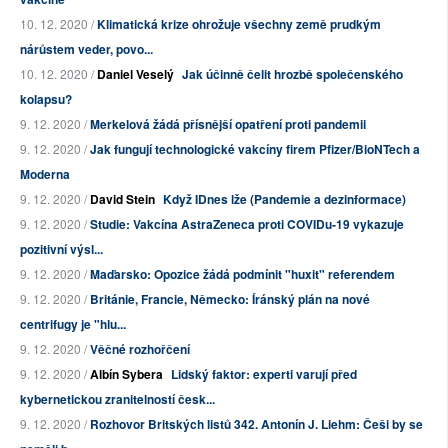
10. 12. 2020 /
Klimatická krize ohrožuje všechny země prudkým
nárůstem veder, povo...
10. 12. 2020 /
Daniel Veselý
Jak účinně čelit hrozbě společenského
kolapsu?
9. 12. 2020 /
Merkelová žádá přísnější opatření proti pandemii
9. 12. 2020 /
Jak fungují technologické vakcíny firem Pfizer/BioNTech a
Moderna
9. 12. 2020 /
David Stein
Když IDnes lže (Pandemie a dezinformace)
9. 12. 2020 /
Studie: Vakcína AstraZeneca proti COVIDu-19 vykazuje
pozitivní výsl...
9. 12. 2020 /
Maďarsko: Opozice žádá podmínit "huxit" referendem
9. 12. 2020 /
Británie, Francie, Německo: Íránský plán na nové
centrifugy je "hlu...
9. 12. 2020 /
Věčné rozhořčení
9. 12. 2020 /
Albín Sybera
Lidský faktor: experti varují před
kybernetickou zranitelností česk...
9. 12. 2020 /
Rozhovor Britských listů 342. Antonín J. Liehm: Češi by se