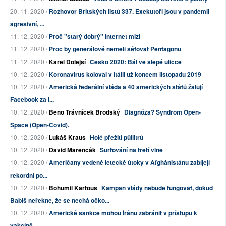
20. 11. 2020 /
Rozhovor Britských listů 337. Exekutoři jsou v pandemii
agresivní, ...
11. 12. 2020 /
Proč "starý dobrý" internet mizí
11. 12. 2020 /
Proč by generálové neměli šéfovat Pentagonu
11. 12. 2020 /
Karel Dolejší
Česko 2020: Bál ve slepé uličce
10. 12. 2020 /
Koronavirus koloval v Itálii už koncem listopadu 2019
10. 12. 2020 /
Americká federální vláda a 40 amerických států žalují
Facebook za l...
10. 12. 2020 /
Beno Trávníček Brodský
Diagnóza? Syndrom Open-
Space (Open-Covid).
10. 12. 2020 /
Lukáš Kraus
Holé přežití půllitrů
10. 12. 2020 /
David Marenčák
Surfování na třetí vlně
10. 12. 2020 /
Američany vedené letecké útoky v Afghánistánu zabíjejí
rekordní po...
10. 12. 2020 /
Bohumil Kartous
Kampaň vlády nebude fungovat, dokud
Babiš neřekne, že se nechá očko...
10. 12. 2020 /
Americké sankce mohou Íránu zabránit v přístupu k
vakcíně