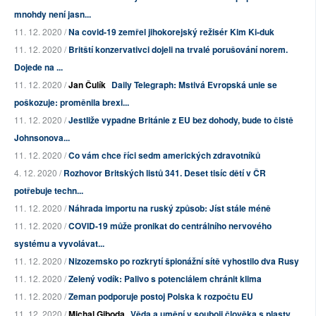
mnohdy není jasn...
11. 12. 2020 /
Na covid-19 zemřel jihokorejský režisér Kim Ki-duk
11. 12. 2020 /
Britští konzervativci dojeli na trvalé porušování norem.
Dojede na ...
11. 12. 2020 /
Jan Čulík
Daily Telegraph: Mstivá Evropská unie se
poškozuje: proměnila brexi...
11. 12. 2020 /
Jestliže vypadne Británie z EU bez dohody, bude to čistě
Johnsonova...
11. 12. 2020 /
Co vám chce říci sedm amerických zdravotníků
4. 12. 2020 /
Rozhovor Britských listů 341. Deset tisíc dětí v ČR
potřebuje techn...
11. 12. 2020 /
Náhrada importu na ruský způsob: Jíst stále méně
11. 12. 2020 /
COVID-19 může pronikat do centrálního nervového
systému a vyvolávat...
11. 12. 2020 /
Nizozemsko po rozkrytí špionážní sítě vyhostilo dva Rusy
11. 12. 2020 /
Zelený vodík: Palivo s potenciálem chránit klima
11. 12. 2020 /
Zeman podporuje postoj Polska k rozpočtu EU
11. 12. 2020 /
Michal Giboda
Věda a umění v souboji člověka s plasty