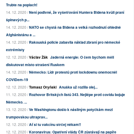
Trubte na poplach!
14. 12. 2020 /
Není podivné, že vyšetřování Huntera Bidena kvůli praní
špinavých p...
14. 12. 2020 /
NATO se chystá na Bidena a velká rozhodnutí ohledně
Afghánistánu a ...
14. 12. 2020 /
Rakouská policie zabavila náklad zbraní pro německé
extrémisty
12. 12. 2020 /
Václav Žák
Jaderná energie: O čem bychom měli
diskutovat místo strašení Ruskem
14. 12. 2020 /
Německo: Lídr protestů proti lockdownu onemocněl
COVIDem-19
12. 12. 2020 /
Tomasz Oryński
Anuška už rozlila olej...
11. 12. 2020 /
Rozhovor Britských listů 343. Nejlépe proti covidu bojuje
Německo. ...
13. 12. 2020 /
Ve Washingtonu došlo k násilným potyčkám mezi
trumpovskou ultraprav...
12. 12. 2020 /
Ať si tu vakcínu strčej někam!!
12. 12. 2020 /
Koronavirus: Opatření vlády ČR zůstávají na papíře