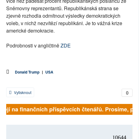
více než padesát procent republikánských poslanců ze
Sněmovny reprezentantů. Republikánská strana se
zjevně rozhodla odmítnout výsledky demokratických
voleb, v nichž nezvítězí republikáni. Je to vážná krize
americké demokracie.
Podrobnosti v angličtině
ZDE
Donald Trump
|
USA
0
Vytisknout
sejí na finančních příspěvcích čtenářů. Prosíme, přis
10644