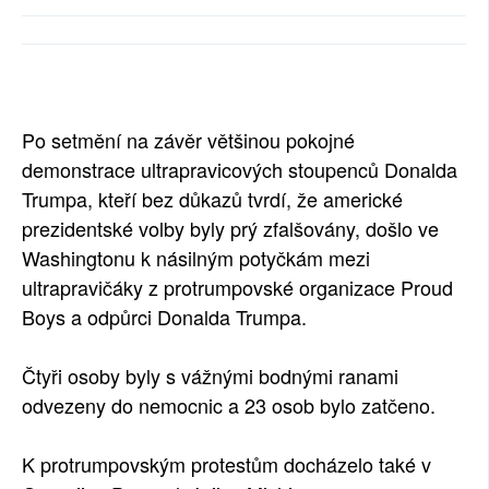
SOCIÁLNÍ SÍTĚ
RUBRIKY
PLNÁ VERZE STRÁNEK
Po setmění na závěr většinou pokojné
demonstrace ultrapravicových stoupenců Donalda
Trumpa, kteří bez důkazů tvrdí, že americké
prezidentské volby byly prý zfalšovány, došlo ve
Washingtonu k násilným potyčkám mezi
ultrapravičáky z protrumpovské organizace Proud
Boys a odpůrci Donalda Trumpa.
Čtyři osoby byly s vážnými bodnými ranami
odvezeny do nemocnic a 23 osob bylo zatčeno.
K protrumpovským protestům docházelo také v