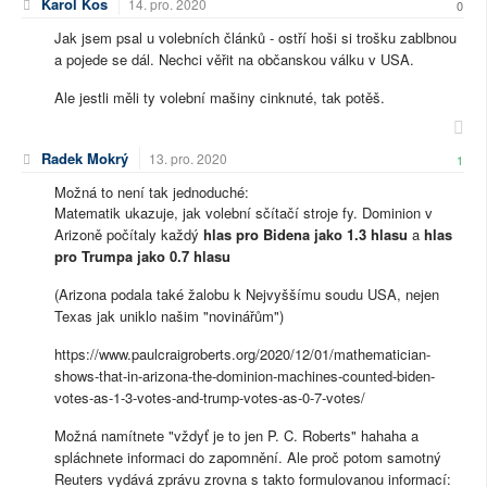
Karol Kos
14. pro. 2020
0
Jak jsem psal u volebních článků - ostří hoši si trošku zablbnou
a pojede se dál. Nechci věřit na občanskou válku v USA.
Ale jestli měli ty volební mašiny cinknuté, tak potěš.
Radek Mokrý
13. pro. 2020
1
Možná to není tak jednoduché:
Matematik ukazuje, jak volební sčítačí stroje fy. Dominion v
Arizoně počítaly každý
hlas pro Bidena jako 1.3 hlasu
a
hlas
pro Trumpa jako 0.7 hlasu
(Arizona podala také žalobu k Nejvyššímu soudu USA, nejen
Texas jak uniklo našim "novinářům")
https://www.paulcraigroberts.org/2020/12/01/mathematician-
shows-that-in-arizona-the-dominion-machines-counted-biden-
votes-as-1-3-votes-and-trump-votes-as-0-7-votes/
Možná namítnete "vždyť je to jen P. C. Roberts" hahaha a
spláchnete informaci do zapomnění. Ale proč potom samotný
Reuters vydává zprávu zrovna s takto formulovanou informací: