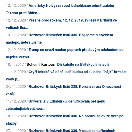
12. 12. 2020 /
Americký Nejvyšší soud jednohlasně odmítl žalobu
Texasu proti Biden...
12. 12. 2020 /
Přesně před rokem, 12. 12. 2019, zvítězil v Británii ve
volbách lhá...
13. 11. 2020 /
Rozhovor Britských listů 335. Bojujeme s covidem
naslepo, netestujeme
12. 12. 2020 /
Trump se snaží nechat popravit před svým odchodem co
nejvíce vězňů
18. 4. 2017 /
Bohumil Kartous
Diskutujte na Britských listech
11. 12. 2020 /
Čtyři britské válečné lodě budou od 1. ledna "hájit" britské
vody p...
24. 11. 2020 /
Rozhovor Britských listů 338. Koronavirus: Omezenost
zabíjí
11. 12. 2020 /
Univerzita v Edinburku identifikovala pět genů
způsobujících vážnou...
18. 11. 2020 /
Rozhovor Britských listů 336. Na obranu televize veřejné
služby
27. 11. 2020 /
Rozhovor Britských listů 339. V soudních případech