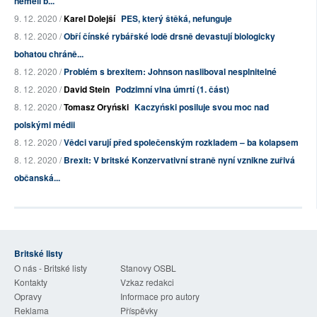
neměli b...
9. 12. 2020 /
Karel Dolejší
PES, který štěká, nefunguje
8. 12. 2020 /
Obří čínské rybářské lodě drsně devastují biologicky
bohatou chráně...
8. 12. 2020 /
Problém s brexitem: Johnson nasliboval nesplnitelné
8. 12. 2020 /
David Stein
Podzimní vlna úmrtí (1. část)
8. 12. 2020 /
Tomasz Oryński
Kaczyński posiluje svou moc nad
polskými médii
8. 12. 2020 /
Vědci varují před společenským rozkladem – ba kolapsem
8. 12. 2020 /
Brexit: V britské Konzervativní straně nyní vznikne zuřivá
občanská...
Britské listy
O nás - Britské listy
Stanovy OSBL
Kontakty
Vzkaz redakci
Opravy
Informace pro autory
Reklama
Příspěvky