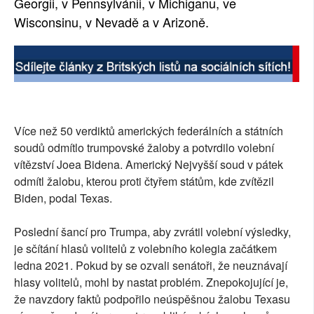
Georgii, v Pennsylvánii, v Michiganu, ve
Wisconsinu, v Nevadě a v Arizoně.
Více než 50 verdiktů amerických federálních a státních
soudů odmítlo trumpovské žaloby a potvrdilo volební
vítězství Joea Bidena. Americký Nejvyšší soud v pátek
odmítl žalobu, kterou proti čtyřem státům, kde zvítězil
Biden, podal Texas.
Poslední šancí pro Trumpa, aby zvrátil volební výsledky,
je sčítání hlasů volitelů z volebního kolegia začátkem
ledna 2021. Pokud by se ozvali senátoři, že neuznávají
hlasy volitelů, mohl by nastat problém. Znepokojující je,
že navzdory faktů podpořilo neúspěšnou žalobu Texasu