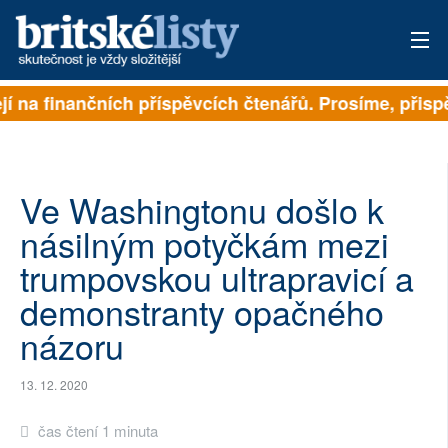
jí na finančních příspěvcích čtenářů. Prosíme, přispěj
PŘIHLÁSIT
AKTUÁLNÍ VYDÁNÍ
ARCHIV
Ve Washingtonu došlo k
násilným potyčkám mezi
ROZHOVORY
trumpovskou ultrapravicí a
TÉMATA
demonstranty opačného
názoru
NEJČTENĚJŠÍ ZA 7 DNÍ
AUTOŘI
13. 12. 2020
PŘÍSPĚVKY NA PROVOZ
čas čtení 1 minuta