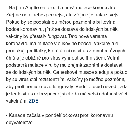
- Na jihu Anglie se rozšířila nová mutace koronaviru.
Zřejmě není nebezpečnější, ale zřejmě je nakažlivější.
Pokud by se podstatnou měrou pozměnila bílkovina
bodce koronaviru, jímž se dostává do lidských buněk,
vakcíny by přestaly fungovat. Tato nová varianta
koronaviru má mutace v bílkovině bodce. Vakcíny ale
produkují protilátky, které útočí na virus z mnoha různých
úhlů a je obtížné pro virus vyhnout se jim všem. Velmi
podstatná mutace viru by mu zřejmě zabránila dostávat
se do lidských buněk. Genetikové mutace sledují a pokud
by se virus stal rezistentním, vakcíny je možno pozměnit,
aby proti němu znovu fungovaly. Vědci dosud nevědí, zda
je tento virus nebezpečnější či zda má větší odolnost vůči
vakcínám.
ZDE
- Kanada začala v pondělí očkovat proti koronaviru
obyvatelstvo.