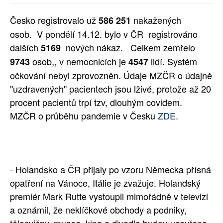
SOCIÁLNÍ SÍTĚ
Česko registrovalo už
nakažených
586 251
osob. V pondělí 14.12. bylo v ČR registrováno
RUBRIKY
dalších
nových nákaz.
Celkem zemřelo
5169
PLNÁ VERZE STRÁNEK
osob,, v nemocnicích je
lidí. Systém
9743
4547
očkování nebyl zprovozněn. Údaje MZČR o údajně
"uzdravených" pacientech jsou lživé, protože až 20
procent pacientů trpí tzv, dlouhým covidem.
MZČR o průběhu pandemie v Česku
ZDE
.
- Holandsko a ČR přijaly po vzoru Německa přísná
opatření na Vánoce, Itálie je zvažuje. Holandský
premiér Mark Rutte vystoupil mimořádně v televizi
a oznámil, že neklíčkové obchody a podniky,