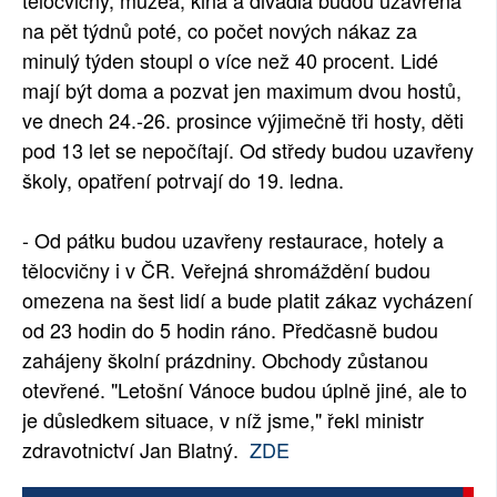
tělocvičny, muzea, kina a divadla budou uzavřena
na pět týdnů poté, co počet nových nákaz za
minulý týden stoupl o více než 40 procent. Lidé
mají být doma a pozvat jen maximum dvou hostů,
ve dnech 24.-26. prosince výjimečně tři hosty, děti
pod 13 let se nepočítají. Od středy budou uzavřeny
školy, opatření potrvají do 19. ledna.
- Od pátku budou uzavřeny restaurace, hotely a
tělocvičny i v ČR. Veřejná shromáždění budou
omezena na šest lidí a bude platit zákaz vycházení
od 23 hodin do 5 hodin ráno. Předčasně budou
zahájeny školní prázdniny. Obchody zůstanou
otevřené. "Letošní Vánoce budou úplně jiné, ale to
je důsledkem situace, v níž jsme," řekl ministr
zdravotnictví Jan Blatný.
ZDE