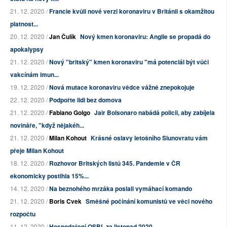
21. 12. 2020 /
Francie kvůli nové verzi koronaviru v Británii s okamžitou
platnost...
20. 12. 2020 /
Jan Čulík
Nový kmen koronaviru: Anglie se propadá do
apokalypsy
21. 12. 2020 /
Nový "britský" kmen koronaviru "má potenciál být vůči
vakcínám imun...
19. 12. 2020 /
Nová mutace koronaviru vědce vážně znepokojuje
22. 12. 2020 /
Podpořte lidi bez domova
21. 12. 2020 /
Fabiano Golgo
Jair Bolsonaro nabádá policii, aby zabíjela
novináře, "když nějakéh...
21. 12. 2020 /
Milan Kohout
Krásné oslavy letošního Slunovratu vám
přeje Milan Kohout
18. 12. 2020 /
Rozhovor Britských listů 345. Pandemie v ČR
ekonomicky postihla 15%...
14. 12. 2020 /
Na beznohého mrzáka poslali vymáhací komando
21. 12. 2020 /
Boris Cvek
Směšné počínání komunistů ve věci nového
rozpočtu
11. 12. 2020 /
Hospodaření OSBL za listopad 2020