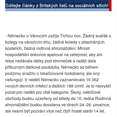
- Německo o Vánocích zažije Tichou noc. Žádný svařák s
kolegy na vánočním trhu, žádné koledy v přeplněných
kostelích, žádná rodinná shromáždění. Ministr
hospodářství dokonce apeloval na veřejnost, aby ani
letos nedávala dárky pod stromeček a raději dala
příbuzným dárkové poukázky. Německo se během
podzimu snažilo o lokalizované lockdowny, ale ony
nefungují. V neděli Německo zaznamenalo 16 362
nových denních infekcí a dalších 188 úmrtí. Je to nejvyšší
počet pro neděli pro obě kategorie. Školy, neklíčové
obchody budou uzavřeny od středy do 10. ledna Rodinná
shromáždění budou dovolena ve dnech 24.-26. prosince,
ale nesmí být pozváni více než čtyři hosté starší 14 let.