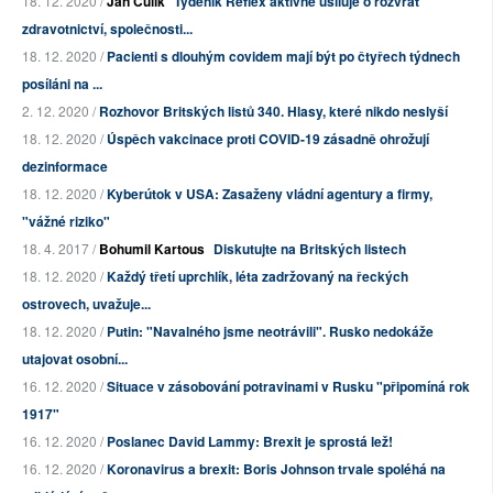
18. 12. 2020 /
Jan Čulík
Týdeník Reflex aktivně usiluje o rozvrat
zdravotnictví, společnosti...
18. 12. 2020 /
Pacienti s dlouhým covidem mají být po čtyřech týdnech
posíláni na ...
2. 12. 2020 /
Rozhovor Britských listů 340. Hlasy, které nikdo neslyší
18. 12. 2020 /
Úspěch vakcinace proti COVID-19 zásadně ohrožují
dezinformace
18. 12. 2020 /
Kyberútok v USA: Zasaženy vládní agentury a firmy,
"vážné riziko"
18. 4. 2017 /
Bohumil Kartous
Diskutujte na Britských listech
18. 12. 2020 /
Každý třetí uprchlík, léta zadržovaný na řeckých
ostrovech, uvažuje...
18. 12. 2020 /
Putin: "Navalného jsme neotrávili". Rusko nedokáže
utajovat osobní...
16. 12. 2020 /
Situace v zásobování potravinami v Rusku "připomíná rok
1917"
16. 12. 2020 /
Poslanec David Lammy: Brexit je sprostá lež!
16. 12. 2020 /
Koronavirus a brexit: Boris Johnson trvale spoléhá na