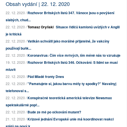
Obsah vydání | 22. 12. 2020
22. 12. 2020 /
Rozhovor Britských listů 347. Vánoce jsou o povýšení
slabých, chud...
22. 12. 2020 /
Tomasz Oryński
Situace řidičů kamionů uvízlých v Anglii
je kritická
22. 12. 2020 /
Vatikán schválil jako morálně přijatelné, že vakcíny
používají buňk...
22. 12. 2020 /
Koronavirus: Čím více mrtvých, tím méně nás to vzrušuje
19. 12. 2020 /
Rozhovor Britských listů 346. Očkování: S lidmi se musí
mluvit
22. 12. 2020 /
Pád Mladé fronty Dnes
22. 12. 2020 /
"Pamatujete si, jakou barvu měly ty spodky?" Navalnyj
telefonoval s...
22. 12. 2020 /
Konspiračně teoretická americká televize Newsmax
spektakulárně popř...
22. 12. 2020 /
Bude ze mě po očkování mutant?
21. 12. 2020 /
Krizové jednání Evropské unie má koordinovat reakci
států na nový k...