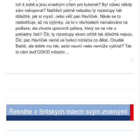
tulí k sobě a jsou snadným cílem pro kulomet? Byl vůbec někdy
sám nakupovat? Naštěstí patrně nebudou ty rozestupy tak
důležité, jak si myslí, nebo věří pan Havlíček. Nikde se to
nedodržuje, až na výjimky. Je to v obchodech namalováno na
podlaze, ale zkuste upozornit pařeza, který se na vás u
pokladny tlačí! Čili, ty rozestupy skoro určitě tak důležité nejsou.
Čili, pan Havlíček nemá ve funkci ministra co dělat. Chudák
Babiš, ale dobře mu tak, asisi neumí nebo nemůže vybírat? Tak
to nám buď COVID milostiv...