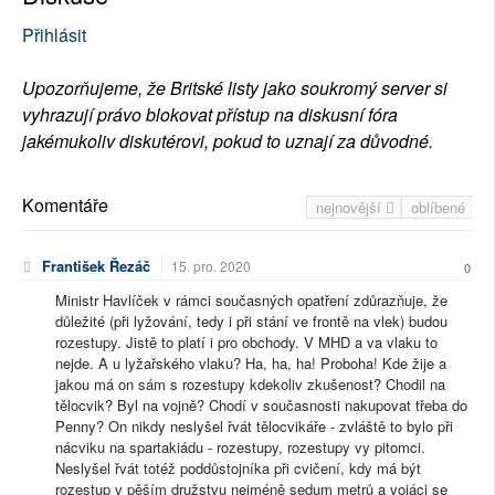
Přihlásit
Upozorňujeme, že Britské listy jako soukromý server si
vyhrazují právo blokovat přístup na diskusní fóra
jakémukoliv diskutérovi, pokud to uznají za důvodné.
Komentáře
nejnovější
oblíbené
František Řezáč
15. pro. 2020
0
Ministr Havlíček v rámci současných opatření zdůrazňuje, že
důležité (při lyžování, tedy i při stání ve frontě na vlek) budou
rozestupy. Jistě to platí i pro obchody. V MHD a va vlaku to
nejde. A u lyžařského vlaku? Ha, ha, ha! Proboha! Kde žije a
jakou má on sám s rozestupy kdekoliv zkušenost? Chodil na
tělocvik? Byl na vojně? Chodí v současnosti nakupovat třeba do
Penny? On nikdy neslyšel řvát tělocvikáře - zvláště to bylo při
nácviku na spartakiádu - rozestupy, rozestupy vy pitomci.
Neslyšel řvát totéž poddůstojníka při cvičení, kdy má být
rozestup v pěším družstvu nejméně sedum metrů a vojáci se