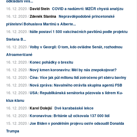
odkládání veš...
16. 12. 2020 /
David Stein
COVID a nadúmrtí: MZČR chystá analýzu
16. 12. 2020 /
Zdeněk Slanina
Nepravděpodobné princetonské
přátelství Bohuslava Martinů s Alberte...
16. 12. 2020 /
Itálie postaví 1 500 vakcinačních pavilónů podle projektu
Stefana B...
16. 12. 2020 /
Volby v Georgii: O tom, kdo ovládne Senát, rozhodnou
Afroameričané
16. 12. 2020 /
Konec pohádky o brexitu
16. 12. 2020 /
Nový kmen koronaviru: Měl by nás znepokojovat?
16. 12. 2020 /
Čína: Více jak půl milionu lidí zotročeno při sběru bavlny
16. 12. 2020 /
Nová zpráva: Navalného otrávila skupina agentů FSB
16. 12. 2020 /
USA: Republikánská senátorka pózovala s lídrem Ku-
klux-klanu
16. 12. 2020 /
Karel Dolejší
Dvě karabašské lekce
16. 12. 2020 /
Koronavirus: Británie už očkovala 137 000 lidí
15. 12. 2020 /
Joe Biden v pondělním projevu ostře odsoudil Donalda
Trumpa