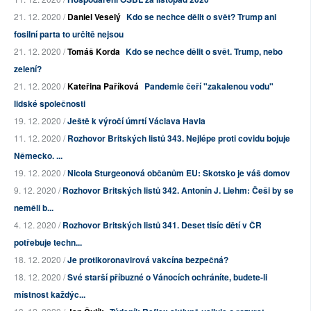
21. 12. 2020 /
Daniel Veselý
Kdo se nechce dělit o svět? Trump ani
fosilní parta to určitě nejsou
21. 12. 2020 /
Tomáš Korda
Kdo se nechce dělit o svět. Trump, nebo
zelení?
21. 12. 2020 /
Kateřina Paříková
Pandemie čeří "zakalenou vodu"
lidské společnosti
19. 12. 2020 /
Ještě k výročí úmrtí Václava Havla
11. 12. 2020 /
Rozhovor Britských listů 343. Nejlépe proti covidu bojuje
Německo. ...
19. 12. 2020 /
Nicola Sturgeonová občanům EU: Skotsko je váš domov
9. 12. 2020 /
Rozhovor Britských listů 342. Antonín J. Liehm: Češi by se
neměli b...
4. 12. 2020 /
Rozhovor Britských listů 341. Deset tisíc dětí v ČR
potřebuje techn...
18. 12. 2020 /
Je protikoronavirová vakcína bezpečná?
18. 12. 2020 /
Své starší příbuzné o Vánocích ochráníte, budete-li
místnost každýc...