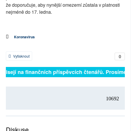
že doporučuje, aby nynější omezemí zůstala v platnosti
nejméně do 17. ledna.
Koronavirus
0
Vytisknout
ávisejí na finančních příspěvcích čtenářů. Prosíme, př
10692
Diskuse