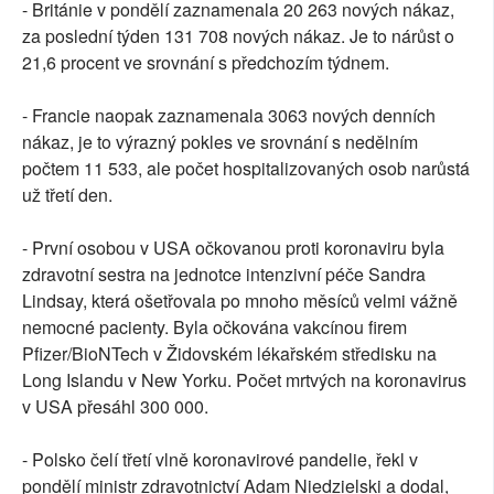
- Británie v pondělí zaznamenala 20 263 nových nákaz,
za poslední týden 131 708 nových nákaz. Je to nárůst o
21,6 procent ve srovnání s předchozím týdnem.
- Francie naopak zaznamenala 3063 nových denních
nákaz, je to výrazný pokles ve srovnání s nedělním
počtem 11 533, ale počet hospitalizovaných osob narůstá
už třetí den.
- První osobou v USA očkovanou proti koronaviru byla
zdravotní sestra na jednotce intenzivní péče Sandra
Lindsay, která ošetřovala po mnoho měsíců velmi vážně
nemocné pacienty. Byla očkována vakcínou firem
Pfizer/BioNTech v Židovském lékařském středisku na
Long Islandu v New Yorku. Počet mrtvých na koronavirus
v USA přesáhl 300 000.
- Polsko čelí třetí vlně koronavirové pandelie, řekl v
pondělí ministr zdravotnictví Adam Niedzielski a dodal,