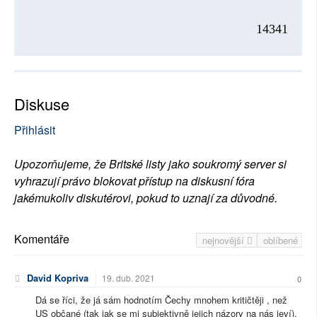
14341
Diskuse
Přihlásit
Upozorňujeme, že Britské listy jako soukromý server si
vyhrazují právo blokovat přístup na diskusní fóra
jakémukoliv diskutérovi, pokud to uznají za důvodné.
Komentáře
nejnovější
oblíbené
David Kopriva
19. dub. 2021
0
Dá se říci, že já sám hodnotím Čechy mnohem kritičtěji , než
US občané (tak jak se mi subjektivně jejich názory na nás jeví).