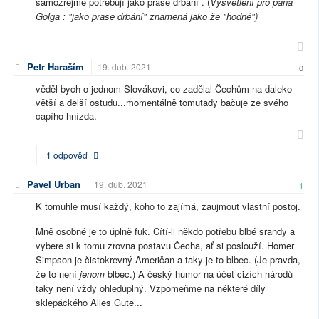
samozřejmě potřebují jako prase drbání . (
Vysvětlení pro pana
Golga : "jako prase drbání" znamená jako že "hodně")
Petr Haraším
19. dub. 2021
0
věděl bych o jednom Slovákovi, co zadělal Čechům na daleko
větší a delší ostudu...momentálně tomutady bačuje ze svého
capího hnízda.
1 odpověď
Pavel Urban
19. dub. 2021
1
K tomuhle musí každý, koho to zajímá, zaujmout vlastní postoj.
Mně osobně je to úplně fuk. Cítí-li někdo potřebu blbé srandy a
vybere si k tomu zrovna postavu Čecha, ať si poslouží. Homer
Simpson je čistokrevný Američan a taky je to blbec. (Je pravda,
že to není
jenom
blbec.) A český humor na účet cizích národů
taky není vždy ohleduplný. Vzpomeňme na některé díly
sklepáckého Alles Gute...