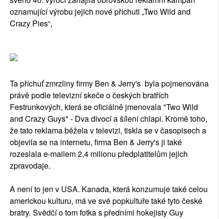
oznamující výrobu jejich nové příchuti „Two Wild and
Crazy Pies“,
Ta příchuť zmrzliny firmy Ben & Jerry's byla pojmenována
právě podle televizní skeče o českých bratřích
Festrunkových, která se oficiálně jmenovala "Two Wild
and Crazy Guys" - Dva divocí a šílení chlapi. Kromě toho,
že tato reklama běžela v televizi, tiskla se v časopisech a
objevila se na internetu, firma Ben & Jerry's ji také
rozeslala e-mailem 2,4 milionu předplatitelům jejich
zpravodaje.
A není to jen v USA. Kanada, která konzumuje také celou
americkou kulturu, má ve své popkultuře také tyto české
bratry. Svědčí o tom fotka s předními hokejisty Guy