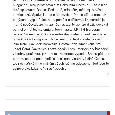
hungarian. Tedy přistěhovalci z Rakouska-Uherska. Píše o nich
také spisovatel Domin. Podle mě, odboráře, měli mj. pověst
stávkokazů. Spokojili se s nižší mzdou. Domin píše o tom, jak
při týdenní výplatě účetnímu poníženě děkovali. Domorodci je
marně poučovali, že jim zaměstnavatel ty peníze dluží, děkovat
by měl on. O těchto emigrantech napsal J.K. Tyl hru Lesní
panna. Normalizátoři ji v sedmdesátých letech uvedli ve snaze
odradit lidi od emigrace. Na hru mám od té doby stejný názor
jako Karel Havlíček Borovský. Postavu tzv. Amerikána hrál
Josef Somr. Navrátilec zpoza oceánu nosil stetson a v hospodě
všechny poučovat, jak to v tej hámeríce vypadá. Snaha pídit se
po tom, co si o nás myslí "cizina" není vlastní většině Čechů,
ale novinářským honimírům všech režimů odedávna. Teď jsou to
úplné orgie, když to "u nás" bouchlo...