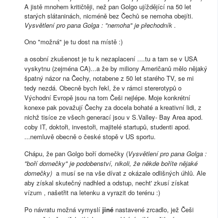
A jistě mnohem kritičtěji, než pan Golgo ujíždějící na 50 let
starých slátaninách, nicméně bez Čechů se nemoha obejíti.
Vysvětlení pro pana Golga : "nemoha" je přechodník .
Ono "možná" je tu dost na místě :)
a osobní zkušenost je tu k nezaplacení ....tu a tam se v USA
vyskytnu (zejména CA)...a že by miliony Američanů mělo nějaký
špatný názor na Čechy, notabene z 50 let starého TV, se mi
tedy nezdá. Obecně bych řekl, že v rámci stererotypů o
Východní Evropě jsou na tom Češi nejlépe. Moje konkrétní
konexe pak považují Čechy za docela bohaté a kreativní lidi, z
nichž tisíce ze všech generací jsou v S.Valley- Bay Area apod.
coby IT, doktoři, investoři, majitelé startupů, studenti apod.
...nemluvě obecně o české stopě v US sportu.
Chápu, že pan Golgo boří domečky (
Vysvětlení pro pana Golga :
"boří domečky" je podobenství, nikoli, že někde boříte nějaké
domečky)
a musí se na vše dívat z okázale odlišných úhlů. Ale
aby získal skutečný nadhled a odstup, necht' zkusí získat
vízum , našetřit na letenku a vyrazit do terénu :)
Po návratu možná vymyslí
jiné
nastavené zrcadlo, jež Češi