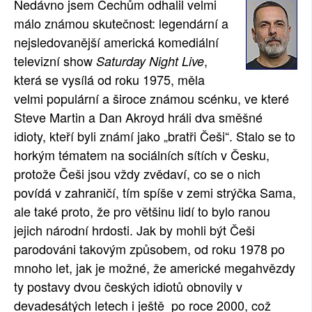
Nedávno jsem Čechům odhalil velmi
SOCIÁLNÍ SÍTĚ
málo známou skutečnost: legendární a
nejsledovanější americká komediální
RUBRIKY
televizní show
,
Saturday Night Live
která se vysílá od roku 1975, měla
PLNÁ VERZE STRÁNEK
velmi populární a široce známou scénku, ve které
Steve Martin a Dan Akroyd hráli dva směšné
idioty, kteří byli známí jako „bratři Češi“. Stalo se to
horkým tématem na sociálních sítích v Česku,
protože Češi jsou vždy zvědaví, co se o nich
povídá v zahraničí, tím spíše v zemi strýčka Sama,
ale také proto, že pro většinu lidí to bylo ranou
jejich národní hrdosti. Jak by mohli být Češi
parodováni takovým způsobem, od roku 1978 po
mnoho let, jak je možné, že americké megahvězdy
ty postavy dvou českých idiotů obnovily v
devadesátých letech i ještě po roce 2000, což