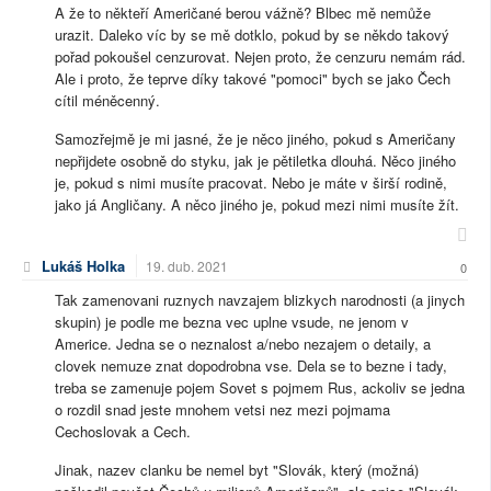
A že to někteří Američané berou vážně? Blbec mě nemůže
urazit. Daleko víc by se mě dotklo, pokud by se někdo takový
pořad pokoušel cenzurovat. Nejen proto, že cenzuru nemám rád.
Ale i proto, že teprve díky takové "pomoci" bych se jako Čech
cítil méněcenný.
Samozřejmě je mi jasné, že je něco jiného, pokud s Američany
nepřijdete osobně do styku, jak je pětiletka dlouhá. Něco jiného
je, pokud s nimi musíte pracovat. Nebo je máte v širší rodině,
jako já Angličany. A něco jiného je, pokud mezi nimi musíte žít.
Lukáš Holka
19. dub. 2021
0
Tak zamenovani ruznych navzajem blizkych narodnosti (a jinych
skupin) je podle me bezna vec uplne vsude, ne jenom v
Americe. Jedna se o neznalost a/nebo nezajem o detaily, a
clovek nemuze znat dopodrobna vse. Dela se to bezne i tady,
treba se zamenuje pojem Sovet s pojmem Rus, ackoliv se jedna
o rozdil snad jeste mnohem vetsi nez mezi pojmama
Cechoslovak a Cech.
Jinak, nazev clanku be nemel byt "Slovák, který (možná)