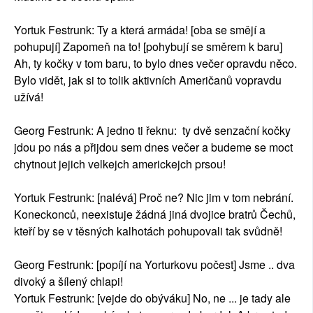
Yortuk Festrunk: Ty a která armáda! [oba se smějí a
pohupují] Zapomeň na to! [pohybují se směrem k baru]
Ah, ty kočky v tom baru, to bylo dnes večer opravdu něco.
Bylo vidět, jak si to tolik aktivních Američanů vopravdu
užívá!
Georg Festrunk: A jedno ti řeknu: ty dvě senzační kočky
jdou po nás a přijdou sem dnes večer a budeme se moct
chytnout jejich velkejch americkejch prsou!
Yortuk Festrunk: [nalévá] Proč ne? Nic jim v tom nebrání.
Koneckonců, neexistuje žádná jiná dvojice bratrů Čechů,
kteří by se v těsných kalhotách pohupovali tak svůdně!
Georg Festrunk: [popíjí na Yorturkovu počest] Jsme .. dva
divoký a šílený chlapi!
Yortuk Festrunk: [vejde do obýváku] No, ne ... je tady ale