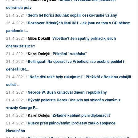
ochránce práv
21. 4. 2021 /
Sedm let hořící doutnák odpálil česko-ruské vztahy
16. 4. 2021 /
Rozhovor Britských listů 381. Jak jsou na tom v ČR během
pandemie l...
21. 4. 2021 /
Miloš Dokulil
Vrbětice? Jen špatný příklad k jejich
charakteristice?
21. 4. 2021 /
Karel Dolejší
Přiznání "rusofoba"
21. 4. 2021 /
Bellingcat: Na operaci ve Vrběticích se osobně podílel i
generál GR...
21. 4. 2021 /
"Naše děti také byly rukojmími": Přeživší z Beslanu zahájili
solidá...
21. 4. 2021 /
George W. Bush kritizoval dnešní republikány
21. 4. 2021 /
Bývalý policista Derek Chauvin byl shledán vinným z
vraždy George F...
21. 4. 2021 /
Karel Dolejší
Zvládne kabinet pivní diplomacii?
21. 4. 2021 /
Rusko před plánovanými protesty zatklo spojence
Navalného