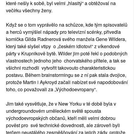
které nešly k sobě, byl velmi „hlasitý“ a obtěžoval na
večírku všechny ženy.
Když se o tom vyprávělo na schůzce, kde tým spisovatelů
a herců vymýšlel nápady pro televizní scénky, přivedla
komička Gilda Radnerová svého manžela Gene Wildera,
který také slyšel vtipy o „českém idiotovi“ z víkendové
párty v Krupnikově bytě. Wilder jim poté řekl o podobných
vlastnostech jednoho jeho chorvatského přítele, a tak se
všichni rozhodli vytvořit takovouto charakteristickou
postavu. Během brainstormingu se z ní pak stala dvojice,
protože Martin i Aykroyd začali nabízet své napodobování
toho, co považovali za „Východoevropany“.
Jim také vysvětluje, že v New Yorku v té době byla v
undergroundovém uměleckém světě spousta
východoevropských občanů, kteří měli velmi dobrou
pověst pro své technické dovednosti, ale zároveň byli
terčem neustálého zesměšňování za jejich zády, protože