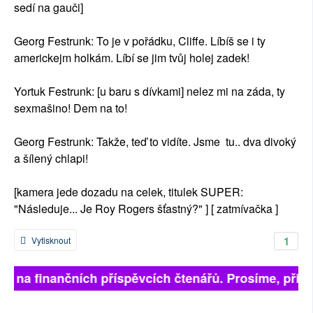
sedí na gauči]
Georg Festrunk: To je v pořádku, Cliffe. Líbíš se i ty
americkejm holkám. Líbí se jim tvůj holej zadek!
Yortuk Festrunk: [u baru s dívkami] nelez mi na záda, ty
sexmašino! Dem na to!
Georg Festrunk: Takže, teď to vidíte. Jsme tu.. dva divoký
a šílený chlapi!
[kamera jede dozadu na celek, titulek SUPER:
"Následuje... Je Roy Rogers šťastný?" ] [ zatmívačka ]
1
Vytisknout
í na finančních příspěvcích čtenářů. Prosíme, přispějt