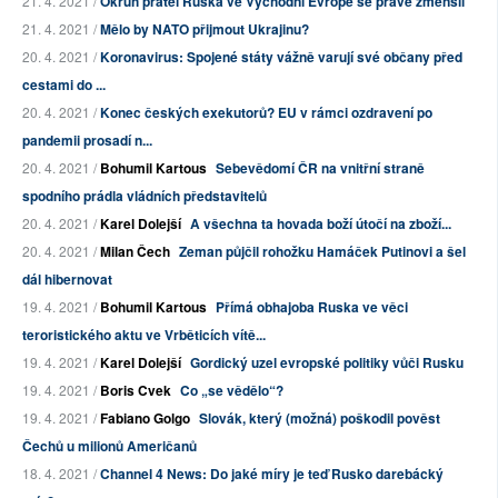
21. 4. 2021 /
Okruh přátel Ruska ve Východní Evropě se právě zmenšil
21. 4. 2021 /
Mělo by NATO přijmout Ukrajinu?
20. 4. 2021 /
Koronavirus: Spojené státy vážně varují své občany před
cestami do ...
20. 4. 2021 /
Konec českých exekutorů? EU v rámci ozdravení po
pandemii prosadí n...
20. 4. 2021 /
Bohumil Kartous
Sebevědomí ČR na vnitřní straně
spodního prádla vládních představitelů
20. 4. 2021 /
Karel Dolejší
A všechna ta hovada boží útočí na zboží...
20. 4. 2021 /
Milan Čech
Zeman půjčil rohožku Hamáček Putinovi a šel
dál hibernovat
19. 4. 2021 /
Bohumil Kartous
Přímá obhajoba Ruska ve věci
teroristického aktu ve Vrběticích vítě...
19. 4. 2021 /
Karel Dolejší
Gordický uzel evropské politiky vůči Rusku
19. 4. 2021 /
Boris Cvek
Co „se vědělo“?
19. 4. 2021 /
Fabiano Golgo
Slovák, který (možná) poškodil pověst
Čechů u milionů Američanů
18. 4. 2021 /
Channel 4 News: Do jaké míry je teď Rusko darebácký