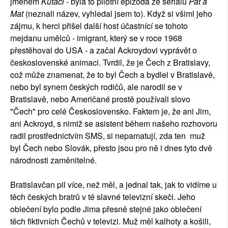
jménem
Kuťáci
- byla to pilotní epizoda ze seriálu
Pat a
Mat
(neznali název, vyhledal jsem to). Když si všiml jeho
zájmu, k herci přišel další host účastnící se tohoto
mejdanu umělců - imigrant, který se v roce 1968
přestěhoval do USA - a začal Ackroydovi vyprávět o
československé animaci. Tvrdil, že je Čech z Bratislavy,
což může znamenat, že to byl Čech a bydlel v Bratislavě,
nebo byl synem českých rodičů, ale narodil se v
Bratislavě, nebo Američané prostě používali slovo
"Čech" pro celé Československo. Faktem je, že ani Jim,
ani Ackroyd, s nimiž se asistent během našeho rozhovoru
radil prostřednictvím SMS, si nepamatují, zda ten muž
byl Čech nebo Slovák, přesto jsou pro ně i dnes tyto dvě
národnosti zaměnitelné.
Bratislavčan pil více, než měl, a jednal tak, jak to vidíme u
těch českých bratrů v té slavné televizní skeči. Jeho
oblečení bylo podle Jima přesně stejné jako oblečení
těch fiktivních Čechů v televizi. Muž měl kalhoty a košili,