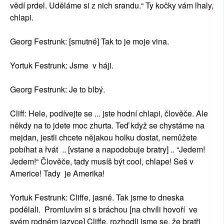
vědí prdel. Uděláme si z nich srandu.“ Ty kočky vám lhaly,
chlapi.
Georg Festrunk: [smutné] Tak to je moje vina.
Yortuk Festrunk: Jsme v háji.
Georg Festrunk: Je to blbý.
Cliff: Hele, podívejte se ... jste hodní chlapi, člověče. Ale
někdy na to jdete moc zhurta. Teď když se chystáme na
mejdan, jestli chcete nějakou holku dostat, nemůžete
pobíhat a řvát .. [vstane a napodobuje bratry] .. “Jedem!
Jedem!“ Člověče, tady musíš být cool, chlape! Seš v
Americe! Tady je Amerika!
Yortuk Festrunk: Cliffe, jasně. Tak jsme to dneska
podělali. Promluvím si s bráchou [na chvíli hovoří ve
svém rodném jazyce] Cliffe, rozhodli jsme se, že bratři