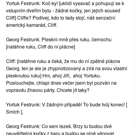
Yortuk Festrunk: Koč-ky! [uklidí vysavač a pohupují se k
vstupním dveřím bytu - žádné kočky, jen jejich soused
Cliff] Cliffe? Podívej, kdo to tady stojí, náš senzační
americký kamarád, Cliff.
Georg Festrunk: Pleskni mně přes ruku, černochu
[natáhne ruku, Cliff do ní plácne]
Cliff: [natáhne ruku a čeká, že mu do ní zpětně plácne
Georg, ten je ale je zhypnotizovaný a zírá na svou vlastní
plesknutou ruku] Hm, ahoj Jiří, ahoj Yortuku.
Poslouchejte, chlapi dnes večer jsem byl pozván na
vopravdu žhavou párty. Chcete jít taky?
Yortuk Festrunk: V žádným případě! To bude tvůj konec! [
Smích ],
Georg Festrunk: Co sem lezeš. Brzy tu budou dvě
neuvěřitelný kočky z baru a budou se plně věnovat