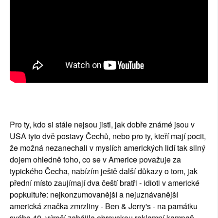
Pro ty, kdo si stále nejsou jisti, jak dobře známé jsou v
USA tyto dvě postavy Čechů, nebo pro ty, kteří mají pocit,
že možná nezanechali v myslích amerických lidí tak silný
dojem ohledně toho, co se v Americe považuje za
typického Čecha, nabízím ještě další důkazy o tom, jak
přední místo zaujímají dva čeští bratři - idioti v americké
popkultuře: nejkonzumovanější a nejuznávanější
americká značka zmrzliny - Ben & Jerry's - na památku
svého 40. výročí zahájila obrovskou reklamní kampaň