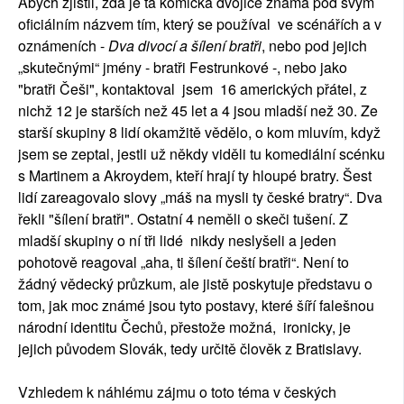
Abych zjistil, zda je ta komická dvojice známá pod svým
oficiálním názvem tím, který se používal ve scénářích a v
oznámeních -
Dva divocí a šílení bratři
, nebo pod jejich
„skutečnými“ jmény - bratři Festrunkové -, nebo jako
"bratři Češi", kontaktoval jsem 16 amerických přátel, z
nichž 12 je starších než 45 let a 4 jsou mladší než 30. Ze
starší skupiny 8 lidí okamžitě vědělo, o kom mluvím, když
jsem se zeptal, jestli už někdy viděli tu komediální scénku
s Martinem a Akroydem, kteří hrají ty hloupé bratry. Šest
lidí zareagovalo slovy „máš na mysli ty české bratry“. Dva
řekli "šílení bratři". Ostatní 4 neměli o skeči tušení. Z
mladší skupiny o ní tři lidé nikdy neslyšeli a jeden
pohotově reagoval „aha, ti šílení čeští bratři“. Není to
žádný vědecký průzkum, ale jistě poskytuje představu o
tom, jak moc známé jsou tyto postavy, které šíří falešnou
národní identitu Čechů, přestože možná, ironicky, je
jejich původem Slovák, tedy určitě člověk z Bratislavy.
Vzhledem k náhlému zájmu o toto téma v českých