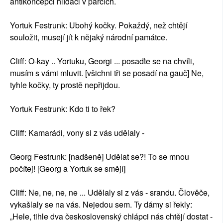
antikoncepci hlídači v parcích.
Yortuk Festrunk: Ubohý kočky. Pokaždý, než chtějí
souložit, musejí jít k nějaký národní památce.
Cliff: O-kay .. Yortuku, Georgi ... posaďte se na chvíli,
musím s vámi mluvit. [všichni tři se posadí na gauč] Ne,
tyhle kočky, ty prostě nepřijdou.
Yortuk Festrunk: Kdo ti to řek?
Cliff: Kamarádi, vony si z vás udělaly -
Georg Festrunk: [nadšeně] Udělat se?! To se mnou
počítej! [Georg a Yortuk se smějí]
Cliff: Ne, ne, ne, ne ... Udělaly si z vás - srandu. Člověče,
vykašlaly se na vás. Nejedou sem. Ty dámy si řekly:
„Hele, tihle dva československý chlápci nás chtějí dostat -