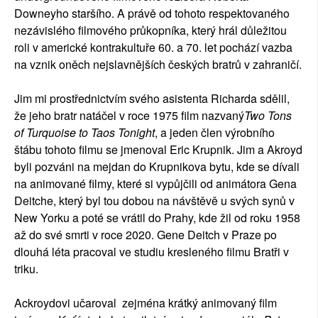
Downeyho staršího. A právě od tohoto respektovaného
nezávislého filmového průkopníka, který hrál důležitou
roli v americké kontrakultuře 60. a 70. let pochází vazba
na vznik oněch nejslavnějších českých bratrů v zahraničí.
Jim mi prostřednictvím svého asistenta Richarda sdělil,
že jeho bratr natáčel v roce 1975 film nazvaný
Two Tons
of Turquoise to Taos Tonight
, a jeden člen výrobního
štábu tohoto filmu se jmenoval Eric Krupnik. Jim a Akroyd
byli pozváni na mejdan do Krupnikova bytu, kde se dívali
na animované filmy, které si vypůjčili od animátora Gena
Deitche, který byl tou dobou na návštěvě u svých synů v
New Yorku a poté se vrátil do Prahy, kde žil od roku 1958
až do své smrti v roce 2020. Gene Deitch v Praze po
dlouhá léta pracoval ve studiu kresleného filmu Bratři v
triku.
Ackroydovi učaroval zejména krátký animovaný film