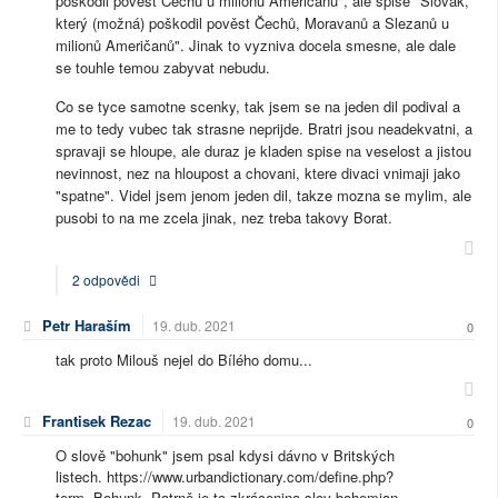
poškodil pověst Čechů u milionů Američanů", ale spise "Slovák,
který (možná) poškodil pověst Čechů, Moravanů a Slezanů u
milionů Američanů". Jinak to vyzniva docela smesne, ale dale
se touhle temou zabyvat nebudu.
Co se tyce samotne scenky, tak jsem se na jeden dil podival a
me to tedy vubec tak strasne neprijde. Bratri jsou neadekvatni, a
spravaji se hloupe, ale duraz je kladen spise na veselost a jistou
nevinnost, nez na hloupost a chovani, ktere divaci vnimaji jako
"spatne". Videl jsem jenom jeden dil, takze mozna se mylim, ale
pusobi to na me zcela jinak, nez treba takovy Borat.
2 odpovědi
Petr Haraším
19. dub. 2021
0
tak proto Milouš nejel do Bílého domu...
Frantisek Rezac
19. dub. 2021
0
O slově "bohunk" jsem psal kdysi dávno v Britských
listech. https://www.urbandictionary.com/define.php?
term=Bohunk. Patrně je to zkrácenina slov bohemian -