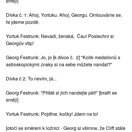
smějí]
Dívka č. 1: Ahoj, Yortuku. Ahoj, Georgu. Omlouváme se,
ře jdeme pozdě.
Yortuk Festrunk: Nevadí, ženská, Čau! Poslechni si
Georgův vtip!
Georg Festrunk: Jo, jo [k dívce č. 2] "Kolik medailonů s
astroskopickými znaky si na sebe můžete nandat?"
Dívka č 2: To nevím, já...
Georg Festrunk: "Příště si jich nandejte pět!" [bratři se
smějí]
Yortuk Festrunk: Pojďme, kočky! Jdem na to!
[otočí se směrem k ložnici - Georg si všimne, že Cliff stále