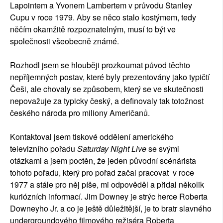
Lapointem a Yvonem Lambertem v průvodu Stanley
Cupu v roce 1979. Aby se něco stalo kostýmem, tedy
něčím okamžitě rozpoznatelným, musí to být ve
společnosti všeobecně známé.
Rozhodl jsem se hlouběji prozkoumat původ těchto
nepříjemných postav, které byly prezentovány jako typičtí
Češi, ale chovaly se způsobem, který se ve skutečnosti
nepovažuje za typicky český, a definovaly tak totožnost
českého národa pro miliony Američanů.
Kontaktoval jsem tiskové oddělení amerického
televizního pořadu
Saturday Night Live
se svými
otázkami a jsem poctěn, že jeden původní scénárista
tohoto pořadu, který pro pořad začal pracovat v roce
1977 a stále pro něj píše, mi odpověděl a přidal několik
kuriózních informací. Jim Downey je strýc herce Roberta
Downeyho Jr. a co je ještě důležitější, je to bratr slavného
undergroundového filmového režiséra Roberta