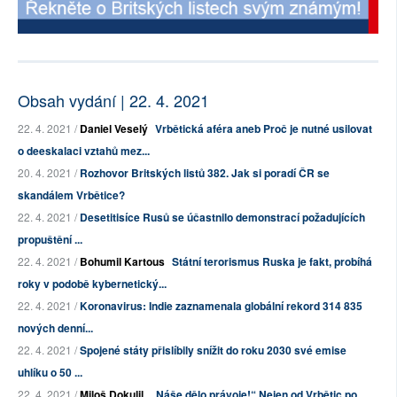
Obsah vydání | 22. 4. 2021
22. 4. 2021 /
Daniel Veselý
Vrbětická aféra aneb Proč je nutné usilovat
o deeskalaci vztahů mez...
20. 4. 2021 /
Rozhovor Britských listů 382. Jak si poradí ČR se
skandálem Vrbětice?
22. 4. 2021 /
Desetitisíce Rusů se účastnilo demonstrací požadujících
propuštění ...
22. 4. 2021 /
Bohumil Kartous
Státní terorismus Ruska je fakt, probíhá
roky v podobě kybernetický...
22. 4. 2021 /
Koronavirus: Indie zaznamenala globální rekord 314 835
nových denní...
22. 4. 2021 /
Spojené státy přislíbily snížit do roku 2030 své emise
uhlíku o 50 ...
22. 4. 2021 /
Miloš Dokulil
„Náše dělo právoje!“ Nejen od Vrbětic po