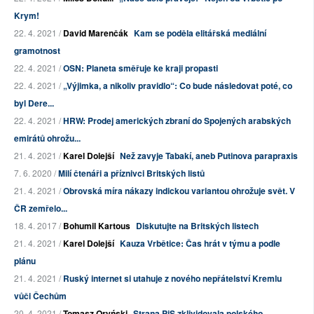
Krym!
22. 4. 2021 /
David Marenčák
Kam se poděla elitářská mediální
gramotnost
22. 4. 2021 /
OSN: Planeta směřuje ke kraji propasti
22. 4. 2021 /
„Výjimka, a nikoliv pravidlo“: Co bude následovat poté, co
byl Dere...
22. 4. 2021 /
HRW: Prodej amerických zbraní do Spojených arabských
emirátů ohrožu...
21. 4. 2021 /
Karel Dolejší
Než zavyje Tabakí, aneb Putinova parapraxis
7. 6. 2020 /
Milí čtenáři a příznivci Britských listů
21. 4. 2021 /
Obrovská míra nákazy indickou variantou ohrožuje svět. V
ČR zemřelo...
18. 4. 2017 /
Bohumil Kartous
Diskutujte na Britských listech
21. 4. 2021 /
Karel Dolejší
Kauza Vrbětice: Čas hrát v týmu a podle
plánu
21. 4. 2021 /
Ruský internet si utahuje z nového nepřátelství Kremlu
vůči Čechům
20. 4. 2021 /
Tomasz Oryński
Strana PiS zklividovala polského