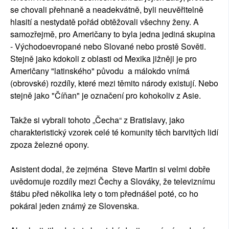
se chovali přehnaně a neadekvátně, byli neuvěřitelně
hlasití a nestydatě pořád obtěžovali všechny ženy. A
samozřejmě, pro Američany to byla jedna jediná skupina
- Východoevropané nebo Slované nebo prostě Sověti.
Stejně jako kdokoli z oblasti od Mexika jižněji je pro
Američany "latinského" původu a málokdo vnímá
(obrovské) rozdíly, které mezi těmito národy existují. Nebo
stejně jako "Číňan" je označení pro kohokoliv z Asie.
Takže si vybrali tohoto „Čecha“ z Bratislavy, jako
charakteristický vzorek celé té komunity těch barvitých lidí
zpoza železné opony.
Asistent dodal, že zejména Steve Martin si velmi dobře
uvědomuje rozdíly mezi Čechy a Slováky, že televiznímu
štábu před několika lety o tom přednášel poté, co ho
pokáral jeden známý ze Slovenska.