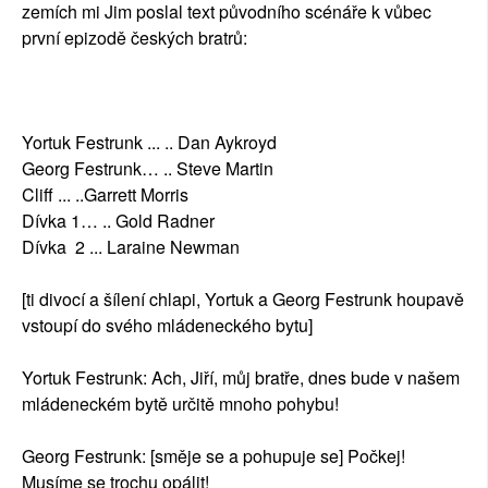
zemích mi Jim poslal text původního scénáře k vůbec
první epizodě českých bratrů:
Yortuk Festrunk ... .. Dan Aykroyd
Georg Festrunk… .. Steve Martin
Cliff ... ..Garrett Morris
Dívka 1… .. Gold Radner
Dívka 2 ... Laraine Newman
[ti divocí a šílení chlapi, Yortuk a Georg Festrunk houpavě
vstoupí do svého mládeneckého bytu]
Yortuk Festrunk: Ach, Jiří, můj bratře, dnes bude v našem
mládeneckém bytě určitě mnoho pohybu!
Georg Festrunk: [směje se a pohupuje se] Počkej!
Musíme se trochu opálit!