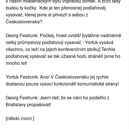
v našim mládeneckým bytu vopravdu bordel. A brzo tady
budou ty kočky. Kde je ten přenosnej podlahovéj
vysavač, kterej jsme si přivezli s sebou z
Československa?
Georg Festrunk: Počkej, hned uvidíš! [vytáhne nadměrně
velký průmyslový podlahový vysavač - Yortuk vysává
všechno, co leží na jejich konferenčním stolku] Tenhle
podlahovej vysavač se tak úžasně hodí, sháněli jsme ho
mnoho let!
Yortuk Festrunk: Ano! V Československu jej rychle
dostanou pouze vysocí funkcionáři komunistické strany!
Georg Festrunk: Jsem rád, že se nám ho podařilo z
Bratislavy propašovat!
[někdo zvoní ]