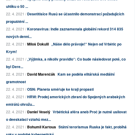
uhlíku o 50 ...
22. 4. 2021 /
Desetitisíce Rusů se účastnilo demonstrací požadujících
propuštění ...
22. 4. 2021 /
Koronavirus: Indie zaznamenala globální rekord 314 835
nových denní...
22. 4. 2021 /
Miloš Dokulil
„Náše dělo právoje!“ Nejen od Vrbětic po
Krym!
22. 4. 2021 /
„Výjimka, a nikoliv pravidlo“: Co bude následovat poté, co
byl Dere...
22. 4. 2021 /
David Marenčák
Kam se poděla elitářská mediální
gramotnost
22. 4. 2021 /
OSN: Planeta směřuje ke kraji propasti
22. 4. 2021 /
HRW: Prodej amerických zbraní do Spojených arabských
emirátů ohrožu...
22. 4. 2021 /
Daniel Veselý
Vrbětická aféra aneb Proč je nutné usilovat
o deeskalaci vztahů mez...
22. 4. 2021 /
Bohumil Kartous
Státní terorismus Ruska je fakt, probíhá
roky v podobě kybernetický...