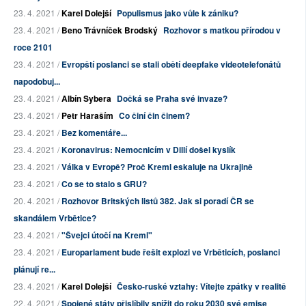
23. 4. 2021 /
Karel Dolejší
Populismus jako vůle k zániku?
23. 4. 2021 /
Beno Trávníček Brodský
Rozhovor s matkou přírodou v
roce 2101
23. 4. 2021 /
Evropští poslanci se stali obětí deepfake videotelefonátů
napodobuj...
23. 4. 2021 /
Albín Sybera
Dočká se Praha své invaze?
23. 4. 2021 /
Petr Haraším
Co činí čin činem?
23. 4. 2021 /
Bez komentáře...
23. 4. 2021 /
Koronavirus: Nemocnicím v Dillí došel kyslík
23. 4. 2021 /
Válka v Evropě? Proč Kreml eskaluje na Ukrajině
23. 4. 2021 /
Co se to stalo s GRU?
20. 4. 2021 /
Rozhovor Britských listů 382. Jak si poradí ČR se
skandálem Vrbětice?
23. 4. 2021 /
"Švejci útočí na Kreml"
23. 4. 2021 /
Europarlament bude řešit explozi ve Vrběticích, poslanci
plánují re...
23. 4. 2021 /
Karel Dolejší
Česko-ruské vztahy: Vítejte zpátky v realitě
22. 4. 2021 /
Spojené státy přislíbily snížit do roku 2030 své emise