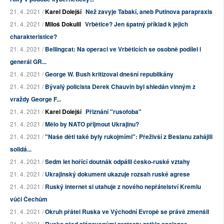
21. 4. 2021 /
Karel Dolejší
Než zavyje Tabakí, aneb Putinova parapraxis
21. 4. 2021 /
Miloš Dokulil
Vrbětice? Jen špatný příklad k jejich
charakteristice?
21. 4. 2021 /
Bellingcat: Na operaci ve Vrběticích se osobně podílel i
generál GR...
21. 4. 2021 /
George W. Bush kritizoval dnešní republikány
21. 4. 2021 /
Bývalý policista Derek Chauvin byl shledán vinným z
vraždy George F...
21. 4. 2021 /
Karel Dolejší
Přiznání "rusofoba"
21. 4. 2021 /
Mělo by NATO přijmout Ukrajinu?
21. 4. 2021 /
"Naše děti také byly rukojmími": Přeživší z Beslanu zahájili
solidá...
21. 4. 2021 /
Sedm let hořící doutnák odpálil česko-ruské vztahy
21. 4. 2021 /
Ukrajinský dokument ukazuje rozsah ruské agrese
21. 4. 2021 /
Ruský internet si utahuje z nového nepřátelství Kremlu
vůči Čechům
21. 4. 2021 /
Okruh přátel Ruska ve Východní Evropě se právě zmenšil
21. 4. 2021 /