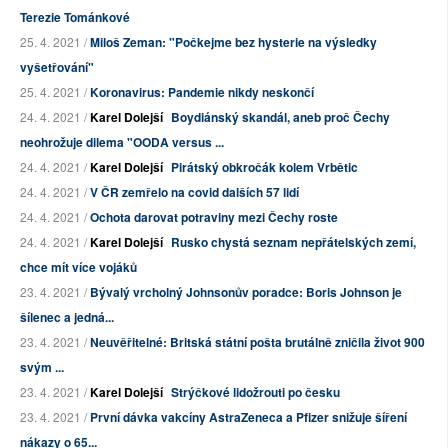
Terezie Tománkové
25. 4. 2021 /
Miloš Zeman: "Počkejme bez hysterie na výsledky
vyšetřování"
25. 4. 2021 /
Koronavirus: Pandemie nikdy neskončí
24. 4. 2021 /
Karel Dolejší
Boydiánský skandál, aneb proč Čechy
neohrožuje dilema "OODA versus ...
24. 4. 2021 /
Karel Dolejší
Pirátský obkročák kolem Vrbětic
24. 4. 2021 /
V ČR zemřelo na covid dalších 57 lidí
24. 4. 2021 /
Ochota darovat potraviny mezi Čechy roste
24. 4. 2021 /
Karel Dolejší
Rusko chystá seznam nepřátelských zemí,
chce mít více vojáků
23. 4. 2021 /
Bývalý vrcholný Johnsonův poradce: Boris Johnson je
šílenec a jedná...
23. 4. 2021 /
Neuvěřitelné: Britská státní pošta brutálně zničila život 900
svým ...
23. 4. 2021 /
Karel Dolejší
Strýčkové lidožrouti po česku
23. 4. 2021 /
První dávka vakcíny AstraZeneca a Pfizer snižuje šíření
nákazy o 65...