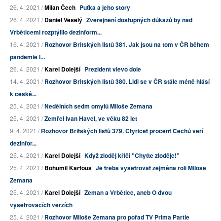
26. 4. 2021 /
Milan Čech
Puťka a jeho story
26. 4. 2021 /
Daniel Veselý
Zveřejnění dostupných důkazů by nad
Vrběticemi rozptýlilo dezinform...
16. 4. 2021 /
Rozhovor Britských listů 381. Jak jsou na tom v ČR během
pandemie l...
26. 4. 2021 /
Karel Dolejší
Prezident vlevo dole
14. 4. 2021 /
Rozhovor Britských listů 380. Lidi se v ČR stále méně hlásí
k české...
25. 4. 2021 /
Nedělních sedm omylů Miloše Zemana
25. 4. 2021 /
Zemřel Ivan Havel, ve věku 82 let
9. 4. 2021 /
Rozhovor Britských listů 379. Čtyřicet procent Čechů věří
dezinfor...
25. 4. 2021 /
Karel Dolejší
Když zloděj křičí "Chyťte zloděje!"
25. 4. 2021 /
Bohumil Kartous
Je třeba vyšetřovat zejména roli Miloše
Zemana
25. 4. 2021 /
Karel Dolejší
Zeman a Vrbětice, aneb O dvou
vyšetřovacích verzích
25. 4. 2021 /
Rozhovor Miloše Zemana pro pořad TV Prima Partie