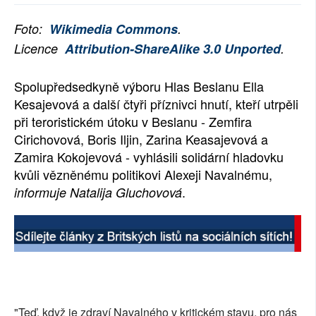
SOCIÁLNÍ SÍTĚ
Foto:
Wikimedia Commons
.
Licence
Attribution-ShareAlike 3.0 Unported
.
RUBRIKY
PLNÁ VERZE STRÁNEK
Spolupředsedkyně výboru Hlas Beslanu Ella
Kesajevová a další čtyři příznivci hnutí, kteří utrpěli
při teroristickém útoku v Beslanu - Zemfira
Cirichovová, Boris Iljin, Zarina Keasajevová a
Zamira Kokojevová - vyhlásili solidární hladovku
kvůli vězněnému politikovi Alexeji Navalnému,
.
informuje Natalija Gluchovová
"Teď, když je zdraví Navalného v kritickém stavu, pro nás