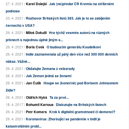
27. 4. 2021 /
Karel Dolejší
Jak (ne)předat ČR Kremlu na stříbrném
podnose
23. 4. 2021 /
Rozhovor Britských listů 383. Jak je to se zabíjením
černochů v USA?
26. 4. 2021 /
Miloš Dokulil
Hra týchž vesměs autorů na různých
prknech s najednou úplně jiným s...
26. 4. 2021 /
Boris Cvek
O budoucím generálu Koudelkovi
26. 4. 2021 /
Indie zaznamenala už pátý den více než 300 000 denních
nákaz. Vážně...
26. 4. 2021 /
Obžalujte Zemana z velezrady
26. 4. 2021 /
Jak Zeman jedná se ženami
26. 4. 2021 /
Jan Čulík
Houpe se (konečně) pod Borisem Johnsonem
židle?
26. 4. 2021 /
Oldřich Hykš
Ta za prvé...
18. 4. 2017 /
Bohumil Kartous
Diskutujte na Britských listech
26. 4. 2021 /
Petr Komers
Krok k digitální gramotnosti či demenci?
26. 4. 2021 /
Koronavirus: Zhoršující se pandemie v Indii je
katastrofálním probl...