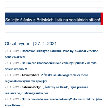
Obsah vydání | 27. 4. 2021
27. 4. 2021 /
Rozhovor Britských listů 384. Proč byl skandál Vrbětice
odhalen až teď
27. 4. 2021 /
Datum pro zhodnocení ruské vakcíny Sputnik V nebylo
dosud určeno. V...
27. 4. 2021 /
Albín Sybera
Z Česka se stal oligarchický most
regionálního významu spojující ...
27. 4. 2021 /
Fabiano Golgo
„Železný na Hrad“, tajné pražské
restaurace, ruští imigranti a bez...
27. 4. 2021 /
"Už žádné další zasrané lockdowny!" Johnson dál lže, jako
když tiskne