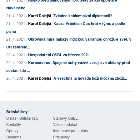
Rusko před plánovanými protesty zatklo spojence
Navalného
21. 4. 2021 /
Karel Dolejší
Zvládne kabinet pivní diplomacii?
21. 4. 2021 /
Karel Dolejší
Kauza Vrbětice: Čas hrát v týmu a podle
plánu
21. 4. 2021 /
Obrovská míra nákazy indickou variantou ohrožuje svět. V
ČR zemřelo...
20. 4. 2021 /
Hospodaření OSBL za březen 2021
20. 4. 2021 /
Koronavirus: Spojené státy vážně varují své občany před
cestami do ...
20. 4. 2021 /
Karel Dolejší
A všechna ta hovada boží útočí na zboží...
Britské listy
O nás - Britské listy
Stanovy OSBL
Kontakty
Vzkaz redakci
Opravy
Informace pro autory
Reklama
Příspěvky