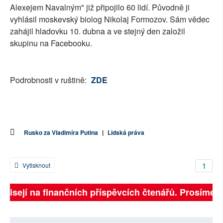
Alexejem Navalným" již připojilo 60 lidí. Původně ji
vyhlásil moskevský biolog Nikolaj Formozov. Sám vědec
zahájil hladovku 10. dubna a ve stejný den založil
skupinu na Facebooku.
Podrobnosti v ruštině:
ZDE
Rusko za Vladimíra Putina
|
Lidská práva
1
Vytisknout
ávisejí na finančních příspěvcích čtenářů. Prosíme, p