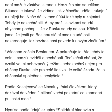
není možné zůstávat stranou. Hrozně s ním soucítíme.
Situace je taková, že vidíme, jak z člověka udělali rukojmí
a ubíjejí ho. Naše děti v roce 2004 také byly rukojmími.
Tehdy je nezachránili. A my prošli stovkami soudů,
abychom pochopili, že v Rusku soudy nejsou. Křičeli
jsme, že jestli po Beslanu státní moc na události
nezareaguje, tak beztrestnost povede k novým zločinům."
"Všechno začalo Beslanem. A pokračuje to. Ale tehdy to
velmi mnozí neviděli a nechápali. Teď začali chápat, že
vznikl velmi nebezpečný režim - nebezpečný nejen pro
občany Ruska, ale pro celé lidstvo. Je velká škoda, že to
občanská společnost neslyšela."
Podle Kesajevové se Navalnyj "stal člověkem, který
dokázal do vědomí milionů vnést poznání, co znamená
putinská moc."
Nyní se podle údajů skupiny "Solidární hladovka s