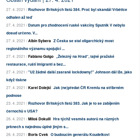
27. 4. 2021 /
Rozhovor Britských listů 384. Proč byl skandál Vrbětice
odhalen až teď
27. 4. 2021 /
Datum pro zhodnocení ruské vakcíny Sputnik V nebylo
dosud určeno. V...
27. 4. 2021 /
Albín Sybera
Z Česka se stal oligarchický most
regionálního významu spojující ...
27. 4. 2021 /
Fabiano Golgo
„Železný na Hrad“, tajné pražské
restaurace, ruští imigranti a bez...
27. 4. 2021 /
"Už žádné další zasrané lockdowny!" Johnson dál lže, jako
když tiskne
27. 4. 2021 /
Karel Dolejší
Jak (ne)předat ČR Kremlu na stříbrném
podnose
23. 4. 2021 /
Rozhovor Britských listů 383. Jak je to se zabíjením
černochů v USA?
26. 4. 2021 /
Miloš Dokulil
Hra týchž vesměs autorů na různých
prknech s najednou úplně jiným s...
26. 4. 2021 /
Boris Cvek
O budoucím generálu Koudelkovi