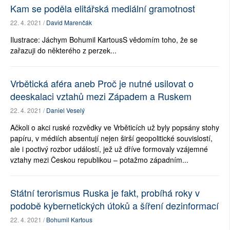
Kam se poděla elitářská mediální gramotnost
22. 4. 2021 /
David Marenčák
Ilustrace: Jáchym Bohumil KartousS vědomím toho, že se
zařazuji do některého z perzek...
Vrbětická aféra aneb Proč je nutné usilovat o
deeskalaci vztahů mezi Západem a Ruskem
22. 4. 2021 /
Daniel Veselý
Ačkoli o akci ruské rozvědky ve Vrběticích už byly popsány stohy
papíru, v médiích absentují nejen širší geopolitické souvislostí,
ale i poctivý rozbor událostí, jež už dříve formovaly vzájemné
vztahy mezi Českou republikou – potažmo západním...
Státní terorismus Ruska je fakt, probíhá roky v
podobě kybernetických útoků a šíření dezinformací
22. 4. 2021 /
Bohumil Kartous