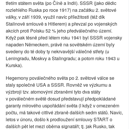
třetím státem světa (po Číně a Indii). SSSR (jako dědic
rozlehlého Ruska po roce 1917) na začátku 2. světové
války, v září 1939, využil navíc příležitosti (též dík
Stalinově smlouvě s Hitlerem) a převzal po vojenských
akcích proti Polsku 52 % jeho předválečného území.
Když pak těsně před létem roku 1941 byl SSSR vojensky
napaden Německem, právě na sovětském území byly
svedeny do té doby ty nekrvavější válečné střety (u
Leningradu, Moskvy a Stalingradu; a potom roku 1943 u
Kurska).
Hegemony poválečného světa po 2. světové válce se
staly společně USA a SSSR. Rovněž ve výzkumu a
výzbroji tzv. atomovými zbraněmi tyto dva státy
v poválečném světě dosud představují předpokládané
garanty mírového uspořádání světa (I když v omezeném
počtu, má takové citlivé zbraně dalších sedm států. Navíc,
letos v únoru, došlo k prodloužení smlouvy START o
dalších pět let mezi oběma signatáři; tj. jak Rusko, tak