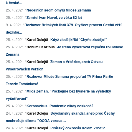
k české...
25. 4. 2021 /
Nedělních sedm omylů Miloše Zemana
25. 4. 2021 /
Zemřel Ivan Havel, ve věku 82 let
9. 4. 2021 /
Rozhovor Britských listů 379. Čtyřicet procent Čechů věří
dezinfor...
25. 4. 2021 /
Karel Dolejší
Když zloděj křičí "Chyťte zloděje!"
25. 4. 2021 /
Bohumil Kartous
Je třeba vyšetřovat zejména roli Miloše
Zemana
25. 4. 2021 /
Karel Dolejší
Zeman a Vrbětice, aneb O dvou
vyšetřovacích verzích
25. 4. 2021 /
Rozhovor Miloše Zemana pro pořad TV Prima Partie
Terezie Tománkové
25. 4. 2021 /
Miloš Zeman: "Počkejme bez hysterie na výsledky
vyšetřování"
25. 4. 2021 /
Koronavirus: Pandemie nikdy neskončí
24. 4. 2021 /
Karel Dolejší
Boydiánský skandál, aneb proč Čechy
neohrožuje dilema "OODA versus ...
24. 4. 2021 /
Karel Dolejší
Pirátský obkročák kolem Vrbětic