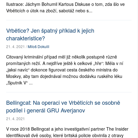
Ilustrace: Jáchym Bohumil Kartous Diskuse o tom, zda šlo ve
Vrběticích o útok na zboží, sabotáž nebo s...
Vrbětice? Jen špatný příklad k jejich
charakteristice?
21. 4. 2021 /
Miloš Dokulil
Citovaný kriminální případ měl již několik postupně různě
promítaných režií. A nejdříve ještě k celkové „hře“: Měla v ní
„jaksi navíc“ dokonce figurovat cesta českého ministra do
Moskvy, aby tam dojednával možnou dodávku ruského léku
„Sputnik V“ ...
Bellingcat: Na operaci ve Vrběticích se osobně
podílel i generál GRU Averjanov
21. 4. 2021
V roce 2018 Bellingcat a jeho investigativní partner The Insider
identifikovali dvě osoby, které britská policie obvinila z otravy