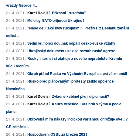
vraždy George F...
21. 4. 2021 /
Karel Dolejší
Přiznání "rusofoba"
21. 4. 2021 /
Mělo by NATO přijmout Ukrajinu?
21. 4. 2021 /
"Naše děti také byly rukojmími": Přeživší z Beslanu zahájili
solidá...
21. 4. 2021 /
Sedm let hořící doutnák odpálil česko-ruské vztahy
21. 4. 2021 /
Ukrajinský dokument ukazuje rozsah ruské agrese
21. 4. 2021 /
Ruský internet si utahuje z nového nepřátelství Kremlu
vůči Čechům
21. 4. 2021 /
Okruh přátel Ruska ve Východní Evropě se právě zmenšil
21. 4. 2021 /
Rusko před plánovanými protesty zatklo spojence
Navalného
21. 4. 2021 /
Karel Dolejší
Zvládne kabinet pivní diplomacii?
21. 4. 2021 /
Karel Dolejší
Kauza Vrbětice: Čas hrát v týmu a podle
plánu
21. 4. 2021 /
Obrovská míra nákazy indickou variantou ohrožuje svět. V
ČR zemřelo...
20. 4. 2021 /
Hospodaření OSBL za březen 2021