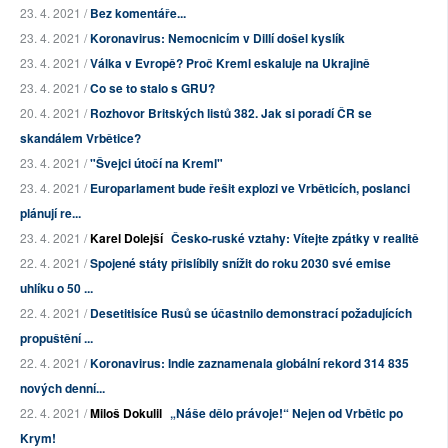
23. 4. 2021 /
Bez komentáře...
23. 4. 2021 /
Koronavirus: Nemocnicím v Dillí došel kyslík
23. 4. 2021 /
Válka v Evropě? Proč Kreml eskaluje na Ukrajině
23. 4. 2021 /
Co se to stalo s GRU?
20. 4. 2021 /
Rozhovor Britských listů 382. Jak si poradí ČR se
skandálem Vrbětice?
23. 4. 2021 /
"Švejci útočí na Kreml"
23. 4. 2021 /
Europarlament bude řešit explozi ve Vrběticích, poslanci
plánují re...
23. 4. 2021 /
Karel Dolejší
Česko-ruské vztahy: Vítejte zpátky v realitě
22. 4. 2021 /
Spojené státy přislíbily snížit do roku 2030 své emise
uhlíku o 50 ...
22. 4. 2021 /
Desetitisíce Rusů se účastnilo demonstrací požadujících
propuštění ...
22. 4. 2021 /
Koronavirus: Indie zaznamenala globální rekord 314 835
nových denní...
22. 4. 2021 /
Miloš Dokulil
„Náše dělo právoje!“ Nejen od Vrbětic po
Krym!