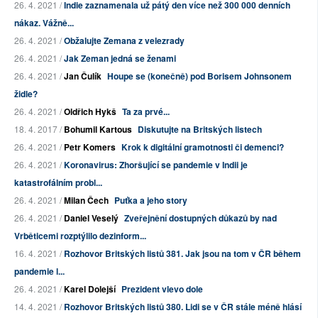
26. 4. 2021 /
Indie zaznamenala už pátý den více než 300 000 denních
nákaz. Vážně...
26. 4. 2021 /
Obžalujte Zemana z velezrady
26. 4. 2021 /
Jak Zeman jedná se ženami
26. 4. 2021 /
Jan Čulík
Houpe se (konečně) pod Borisem Johnsonem
židle?
26. 4. 2021 /
Oldřich Hykš
Ta za prvé...
18. 4. 2017 /
Bohumil Kartous
Diskutujte na Britských listech
26. 4. 2021 /
Petr Komers
Krok k digitální gramotnosti či demenci?
26. 4. 2021 /
Koronavirus: Zhoršující se pandemie v Indii je
katastrofálním probl...
26. 4. 2021 /
Milan Čech
Puťka a jeho story
26. 4. 2021 /
Daniel Veselý
Zveřejnění dostupných důkazů by nad
Vrběticemi rozptýlilo dezinform...
16. 4. 2021 /
Rozhovor Britských listů 381. Jak jsou na tom v ČR během
pandemie l...
26. 4. 2021 /
Karel Dolejší
Prezident vlevo dole
14. 4. 2021 /
Rozhovor Britských listů 380. Lidi se v ČR stále méně hlásí