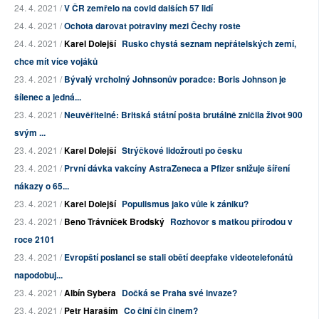
24. 4. 2021 /
V ČR zemřelo na covid dalších 57 lidí
24. 4. 2021 /
Ochota darovat potraviny mezi Čechy roste
24. 4. 2021 /
Karel Dolejší
Rusko chystá seznam nepřátelských zemí,
chce mít více vojáků
23. 4. 2021 /
Bývalý vrcholný Johnsonův poradce: Boris Johnson je
šílenec a jedná...
23. 4. 2021 /
Neuvěřitelné: Britská státní pošta brutálně zničila život 900
svým ...
23. 4. 2021 /
Karel Dolejší
Strýčkové lidožrouti po česku
23. 4. 2021 /
První dávka vakcíny AstraZeneca a Pfizer snižuje šíření
nákazy o 65...
23. 4. 2021 /
Karel Dolejší
Populismus jako vůle k zániku?
23. 4. 2021 /
Beno Trávníček Brodský
Rozhovor s matkou přírodou v
roce 2101
23. 4. 2021 /
Evropští poslanci se stali obětí deepfake videotelefonátů
napodobuj...
23. 4. 2021 /
Albín Sybera
Dočká se Praha své invaze?
23. 4. 2021 /
Petr Haraším
Co činí čin činem?