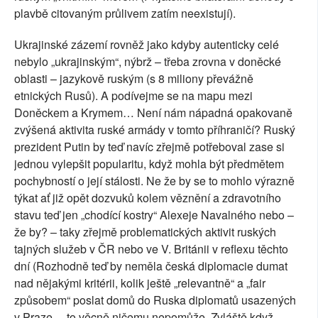
plavbě citovaným průlivem zatím neexistují).
Ukrajinské zázemí rovněž jako kdyby autenticky celé
nebylo „ukrajinským“, nýbrž – třeba zrovna v doněcké
oblasti – jazykově ruským (s 8 miliony převážně
etnických Rusů). A podívejme se na mapu mezi
Doněckem a Krymem… Není nám nápadná opakovaně
zvýšená aktivita ruské armády v tomto příhraničí? Ruský
prezident Putin by teď navíc zřejmě potřeboval zase si
jednou vylepšit popularitu, když mohla být předmětem
pochybností o její stálosti. Ne že by se to mohlo výrazně
týkat ať již opět dozvuků kolem věznění a zdravotního
stavu teď jen „chodící kostry“ Alexeje Navalného nebo –
že by? – taky zřejmě problematických aktivit ruských
tajných služeb v ČR nebo ve V. Británii v reflexu těchto
dní (Rozhodně teď by neměla česká diplomacie dumat
nad nějakými kritérii, kolik ještě „relevantně“ a „fair
způsobem“ poslat domů do Ruska diplomatů usazených
v Praze… to věcně ničemu nepomůže. Zvláště když