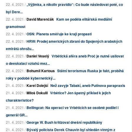
22. 4. 2021 /
„Výjimka, a nikoliv pravidlo“: Co bude následovat poté, co
byl Dere...
22. 4. 2021 /
David Marenčák
Kam se poděla elitářská mediální
gramotnost
22. 4. 2021 /
OSN: Planeta směřuje ke kraji propasti
22. 4. 2021 /
HRW: Prodej amerických zbraní do Spojených arabských
emirátů ohrožu...
22. 4. 2021 /
Daniel Veselý
Vrbětická aféra aneb Proč je nutné usilovat
o deeskalaci vztahů mez...
22. 4. 2021 /
Bohumil Kartous
Státní terorismus Ruska je fakt, probíhá
roky v podobě kybernetický...
21. 4. 2021 /
Karel Dolejší
Než zavyje Tabakí, aneb Putinova parapraxis
21. 4. 2021 /
Miloš Dokulil
Vrbětice? Jen špatný příklad k jejich
charakteristice?
21. 4. 2021 /
Bellingcat: Na operaci ve Vrběticích se osobně podílel i
generál GR...
21. 4. 2021 /
George W. Bush kritizoval dnešní republikány
21. 4. 2021 /
Bývalý policista Derek Chauvin byl shledán vinným z