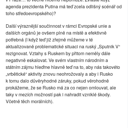
agenda prezidenta Putina má teď zcela odlišný scénář od
toho středoevropského)?
Další výraznější součinnost v rámci Evropské unie a
dalších orgánů je ovšem plně na místě a efektivně
potřebná (I když teď již zřejmě můžeme v té
aktualizovaně problematické situaci na ruský „Sputnik V“
rezignovat. Vztahy s Ruskem by přitom neměly dále
negativně eskalovat. Ve svém vlastním národním a
státním zájmu hleďme hlavně teď na to, aby nás takovéto
„vrbětické“ aktivity znovu neohrožovaly a aby i Rusko
k tomu dalo důvěryhodné záruky, pokud věrohodně
prokážeme, že se Rusko má za co nejen omlouvat, ale
taky v mezích možností pak i nahradit vzniklé škody.
Včetně těch morálních).