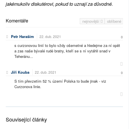
jakémukoliv diskutérovi, pokud to uznají za důvodné.
Komentáře
nejnovější
oblíbené
Petr Haraším
22. dub. 2021
0
s curzonovou linií to bylo vždy ošemetné a hledejme za ní opět
a zas naše bývalé rudé bratry, kteří se s ní vytáhli snad v
Teheránu...
Jiří Kouba
22. dub. 2021
0
S tím převzetím 52 % území Polska to bude jinak - viz
Curzonova linie.
Související články