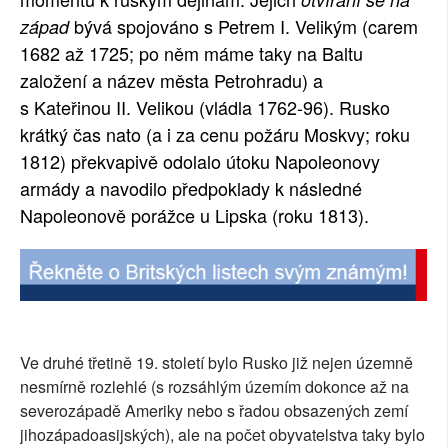
bývá spojováno s Petrem I. Velikým (carem
západ
SOCIÁLNÍ SÍTĚ
1682 až 1725; po něm máme taky na Baltu
RUBRIKY
založení a název města Petrohradu) a
s Kateřinou II. Velikou (vládla 1762-96). Rusko
PLNÁ VERZE STRÁNEK
krátký čas nato (a i za cenu požáru Moskvy; roku
1812) překvapivě odolalo útoku Napoleonovy
armády a navodilo předpoklady k následné
Napoleonově porážce u Lipska (roku 1813).
Ve druhé třetině 19. století bylo Rusko již nejen územně
nesmírně rozlehlé (s rozsáhlým územím dokonce až na
severozápadě Ameriky nebo s řadou obsazených zemí
jihozápadoasijských), ale na počet obyvatelstva taky bylo