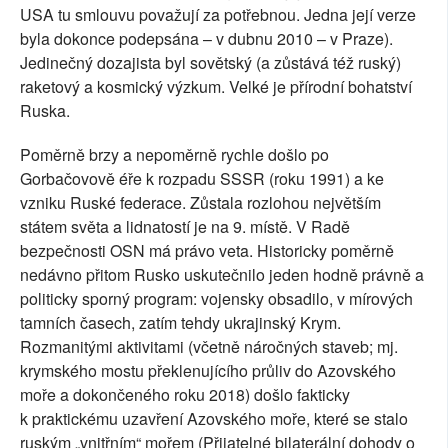
USA tu smlouvu považují za potřebnou. Jedna její verze
byla dokonce podepsána – v dubnu 2010 – v Praze).
Jedinečný dozajista byl sovětský (a zůstává též ruský)
raketový a kosmický výzkum. Velké je přírodní bohatství
Ruska.
Poměrně brzy a nepoměrně rychle došlo po
Gorbačovově éře k rozpadu SSSR (roku 1991) a ke
vzniku Ruské federace. Zůstala rozlohou největším
státem světa a lidnatostí je na 9. místě. V Radě
bezpečnosti OSN má právo veta. Historicky poměrně
nedávno přitom Rusko uskutečnilo jeden hodně právně a
politicky sporný program: vojensky obsadilo, v mírových
tamních časech, zatím tehdy ukrajinský Krym.
Rozmanitými aktivitami (včetně náročných staveb; mj.
krymského mostu překlenujícího průliv do Azovského
moře a dokončeného roku 2018) došlo fakticky
k praktickému uzavření Azovského moře, které se stalo
ruským „vnitřním“ mořem (Přijatelné bilaterální dohody o