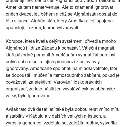
brutálněji, než čemu čelí Afghánci pod vládou Talibanu, a
Amerika tam neintervenuje. Ale to znamená ignorovat
oněch dvacet let, během nichž se Afghánistán dostal do
této situace. Afghánistán, který Amerika a její spojenci
opouštějí, je zemí, kterou vytvarovali.
Korupce, která kvetla celým systémem, přivedla mnoho
Afghánců i lidí ze Západu k bohatství. Váleční magnáti,
kteří původně pomohli Američanům vyhnat Taliban, byli
potvrzeni u moci a jejich předchozí zločiny byly
ignorovány. Američané spoléhali na mladší velitele, kteří
se dopouštěli mučení a mimosoudního zabíjení, pokud je
považovali za efektivní. Varování lidskoprávních
organizací, že toto násilí jen vyvolává cyklus občanské
války, bylo ignorováno.
Avšak tato dvě desetiletí také byla dobou relativního míru
a stability v Kábulu a v dalších velkých městech, a
vyrostla generace, vzdělala se, založila rodiny, vytvořila