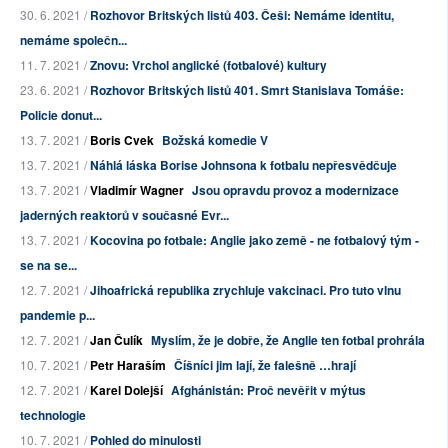
30. 6. 2021 /
Rozhovor Britských listů 403. Češi: Nemáme identitu,
nemáme společn...
11. 7. 2021 /
Znovu: Vrchol anglické (fotbalové) kultury
23. 6. 2021 /
Rozhovor Britských listů 401. Smrt Stanislava Tomáše:
Policie donut...
13. 7. 2021 /
Boris Cvek
Božská komedie V
13. 7. 2021 /
Náhlá láska Borise Johnsona k fotbalu nepřesvědčuje
13. 7. 2021 /
Vladimír Wagner
Jsou opravdu provoz a modernizace
jaderných reaktorů v současné Evr...
13. 7. 2021 /
Kocovina po fotbale: Anglie jako země - ne fotbalový tým -
se na se...
12. 7. 2021 /
Jihoafrická republika zrychluje vakcinaci. Pro tuto vlnu
pandemie p...
12. 7. 2021 /
Jan Čulík
Myslím, že je dobře, že Anglie ten fotbal prohrála
10. 7. 2021 /
Petr Haraším
Číšníci jim lají, že falešně …hrají
12. 7. 2021 /
Karel Dolejší
Afghánistán: Proč nevěřit v mýtus
technologie
10. 7. 2021 /
Pohled do minulosti