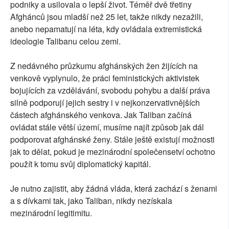
podniky a usilovala o lepší život. Téměř dvě třetiny
Afghánců jsou mladší než 25 let, takže nikdy nezažili,
anebo nepamatují na léta, kdy ovládala extremistická
ideologie Talibanu celou zemi.
Z nedávného průzkumu afghánských žen žijících na
venkově vyplynulo, že práci feministických aktivistek
bojujících za vzdělávání, svobodu pohybu a další práva
silně podporují jejich sestry i v nejkonzervativnějších
částech afghánského venkova. Jak Taliban začíná
ovládat stále větší území, musíme najít způsob jak dál
podporovat afghánské ženy. Stále ještě existují možnosti
jak to dělat, pokud je mezinárodní společensetví ochotno
použít k tomu svůj diplomatický kapitál.
Je nutno zajistit, aby žádná vláda, která zachází s ženami
a s dívkami tak, jako Taliban, nikdy nezískala
mezinárodní legitimitu.