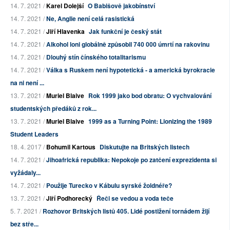
14. 7. 2021 /
Karel Dolejší
O Babišově jakobínství
14. 7. 2021 /
Ne, Anglie není celá rasistická
14. 7. 2021 /
Jiří Hlavenka
Jak funkční je český stát
14. 7. 2021 /
Alkohol loni globálně způsobil 740 000 úmrtí na rakovinu
14. 7. 2021 /
Dlouhý stín čínského totalitarismu
14. 7. 2021 /
Válka s Ruskem není hypotetická - a americká byrokracie
na ni není ...
13. 7. 2021 /
Muriel Blaive
Rok 1999 jako bod obratu: O vychvalování
studentských předáků z rok...
13. 7. 2021 /
Muriel Blaive
1999 as a Turning Point: Lionizing the 1989
Student Leaders
18. 4. 2017 /
Bohumil Kartous
Diskutujte na Britských listech
14. 7. 2021 /
Jihoafrická republika: Nepokoje po zatčení exprezidenta si
vyžádaly...
14. 7. 2021 /
Použije Turecko v Kábulu syrské žoldnéře?
13. 7. 2021 /
Jiří Podhorecký
Řeči se vedou a voda teče
5. 7. 2021 /
Rozhovor Britských listů 405. Lidé postižení tornádem žijí
bez stře...