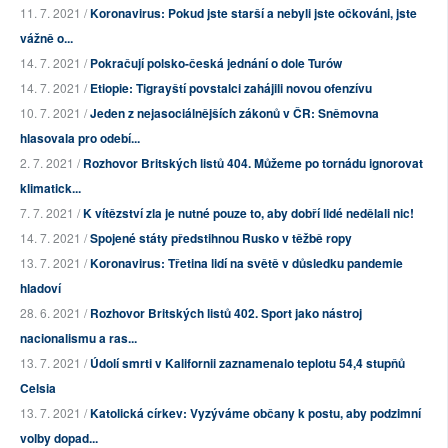
11. 7. 2021 /
Koronavirus: Pokud jste starší a nebyli jste očkováni, jste
vážně o...
14. 7. 2021 /
Pokračují polsko-česká jednání o dole Turów
14. 7. 2021 /
Etiopie: Tigrayští povstalci zahájili novou ofenzívu
10. 7. 2021 /
Jeden z nejasociálnějších zákonů v ČR: Sněmovna
hlasovala pro odebí...
2. 7. 2021 /
Rozhovor Britských listů 404. Můžeme po tornádu ignorovat
klimatick...
7. 7. 2021 /
K vítězství zla je nutné pouze to, aby dobří lidé nedělali nic!
14. 7. 2021 /
Spojené státy předstihnou Rusko v těžbě ropy
13. 7. 2021 /
Koronavirus: Třetina lidí na světě v důsledku pandemie
hladoví
28. 6. 2021 /
Rozhovor Britských listů 402. Sport jako nástroj
nacionalismu a ras...
13. 7. 2021 /
Údolí smrti v Kalifornii zaznamenalo teplotu 54,4 stupňů
Celsia
13. 7. 2021 /
Katolická církev: Vyzýváme občany k postu, aby podzimní
volby dopad...