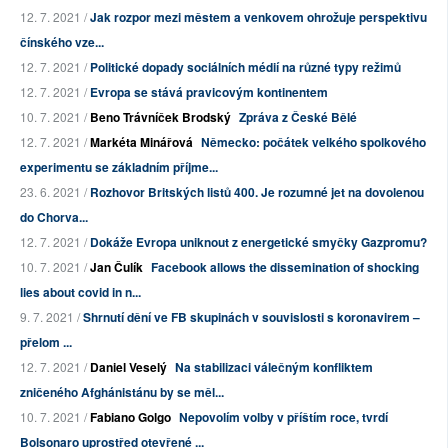
12. 7. 2021 /
Jak rozpor mezi městem a venkovem ohrožuje perspektivu
čínského vze...
12. 7. 2021 /
Politické dopady sociálních médií na různé typy režimů
12. 7. 2021 /
Evropa se stává pravicovým kontinentem
10. 7. 2021 /
Beno Trávníček Brodský
Zpráva z České Bělé
12. 7. 2021 /
Markéta Minářová
Německo: počátek velkého spolkového
experimentu se základním příjme...
23. 6. 2021 /
Rozhovor Britských listů 400. Je rozumné jet na dovolenou
do Chorva...
12. 7. 2021 /
Dokáže Evropa uniknout z energetické smyčky Gazpromu?
10. 7. 2021 /
Jan Čulík
Facebook allows the dissemination of shocking
lies about covid in n...
9. 7. 2021 /
Shrnutí dění ve FB skupinách v souvislosti s koronavirem –
přelom ...
12. 7. 2021 /
Daniel Veselý
Na stabilizaci válečným konfliktem
zničeného Afghánistánu by se měl...
10. 7. 2021 /
Fabiano Golgo
Nepovolím volby v příštím roce, tvrdí
Bolsonaro uprostřed otevřené ...