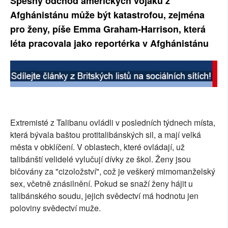
Spěšný odchod amerických vojáků z
SOCIÁLNÍ SÍTĚ
Afghánistánu může být katastrofou, zejména
pro ženy, píše Emma Graham-Harrison, která
RUBRIKY
léta pracovala jako reportérka v Afghánistánu
PLNÁ VERZE STRÁNEK
Extremisté z Talibanu ovládli v posledních týdnech místa,
která bývala baštou protitalibánských sil, a mají velká
města v obklíčení. V oblastech, které ovládají, už
talibánští velidelé vylučují dívky ze škol. Ženy jsou
bičovány za "cizoložství", což je veškerý mimomanželský
sex, včetně znásilnění. Pokud se snaží ženy hájit u
talibánského soudu, jejich svědectví má hodnotu jen
poloviny svědectví muže.