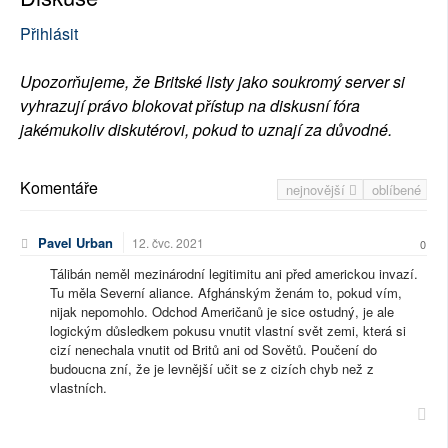
Přihlásit
Upozorňujeme, že Britské listy jako soukromý server si
vyhrazují právo blokovat přístup na diskusní fóra
jakémukoliv diskutérovi, pokud to uznají za důvodné.
Komentáře
nejnovější
oblíbené
Pavel Urban
12. čvc. 2021
0
Tálibán neměl mezinárodní legitimitu ani před americkou invazí.
Tu měla Severní aliance. Afghánským ženám to, pokud vím,
nijak nepomohlo. Odchod Američanů je sice ostudný, je ale
logickým důsledkem pokusu vnutit vlastní svět zemi, která si
cizí nenechala vnutit od Britů ani od Sovětů. Poučení do
budoucna zní, že je levnější učit se z cizích chyb než z
vlastních.