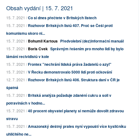
Obsah vydání | 15. 7. 2021
15. 7. 2021 /
Co si dnes přečtete v Britských listech
15. 7. 2021 /
Rozhovor Britských listů 407. Proč se Češi proti
komunismu skoro ni...
15. 7. 2021 /
Bohumil Kartous
Předvolební (dez)informační manuál
15. 7. 2021 /
Boris Cvek
Správným řešením pro mnoho lidí by bylo
lámání recividistů v kole
15. 7. 2021 /
Frontex "nechrání lidská práva žadatelů o azyl"
15. 7. 2021 /
V Řecku demonstrovalo 5000 lidí proti očkování
12. 7. 2021 /
Rozhovor Britských listů 406. Struktura daní v ČR je
špatná
15. 7. 2021 /
Britská analýza požaduje zdanění cukru a soli v
potravinách v hodno...
15. 7. 2021 /
40 procent obyvatel planety si nemůže dovolit zdravou
stravu
15. 7. 2021 /
Amazonský deštný prales nyní vypouští více kysličníku
uhličitého ne...