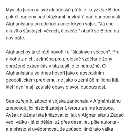
Myslela jsem na své afghánské přátele, když Joe Biden
pokrčil rameny nad otázkami novinářů nad budoucností
Afghánistánu po odchodu amerických vojsk. "Já chci
mluvit o šťastných věcech, člověče," obořil se Biden na
novináře.
Afghánci by také rádi hovořili o "šťastných věcech". Pro
mnoho z nich, zejména pro profesně vzdělané ženy
ohrožené extremisty v blízkosti je to nemožné. O
Afghánistánu se dnes hovoří jako o abstraktním
geopolitickém problému, ne jako o zemi 38 milionů lidí,
kteří nyní mají zoufalé obavy o svou budoucnost.
Samozřejmě, západní vojska zanechala v Afghánistánu
znepokojující historii zabíjení, teroru a silné korupce.
Avšak můžete léta kritizovat to, jak v Afghánistánu Západ
vedl válku - já to dělám už přes deset let, píše autorka -
ale přesto si uvědomovat, že způsob, jímž tato válka