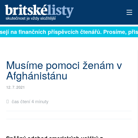
sejí na finančních příspěvcích čtenářů. Prosíme, přisp
PŘIHLÁSIT
AKTUÁLNÍ VYDÁNÍ
ARCHIV
Musíme pomoci ženám v
Afghánistánu
ROZHOVORY
12. 7. 2021
TÉMATA
čas čtení 4 minuty
NEJČTENĚJŠÍ ZA 7 DNÍ
AUTOŘI
PŘÍSPĚVKY NA PROVOZ