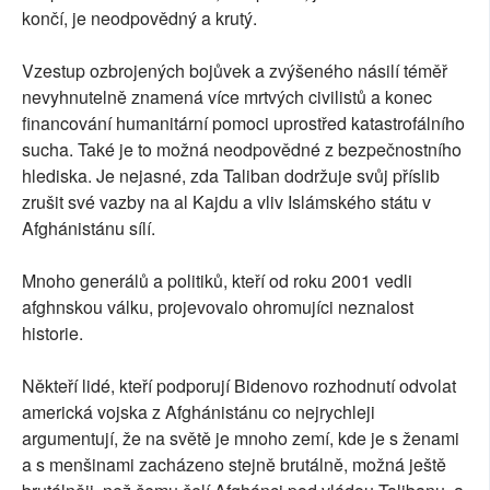
končí, je neodpovědný a krutý.
Vzestup ozbrojených bojůvek a zvýšeného násilí téměř
nevyhnutelně znamená více mrtvých civilistů a konec
financování humanitární pomoci uprostřed katastrofálního
sucha. Také je to možná neodpovědné z bezpečnostního
hlediska. Je nejasné, zda Taliban dodržuje svůj příslib
zrušit své vazby na al Kajdu a vliv Islámského státu v
Afghánistánu sílí.
Mnoho generálů a politiků, kteří od roku 2001 vedli
afghnskou válku, projevovalo ohromujíci neznalost
historie.
Někteří lidé, kteří podporují Bidenovo rozhodnutí odvolat
americká vojska z Afghánistánu co nejrychleji
argumentují, že na světě je mnoho zemí, kde je s ženami
a s menšinami zacházeno stejně brutálně, možná ještě