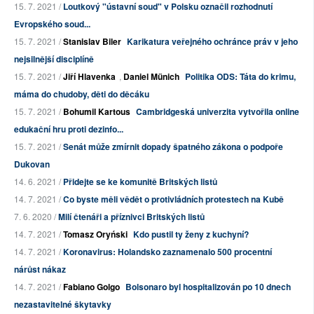
15. 7. 2021 /
Loutkový "ústavní soud" v Polsku označil rozhodnutí
Evropského soud...
15. 7. 2021 /
Stanislav Biler
Karikatura veřejného ochránce práv v jeho
nejsilnější disciplíně
15. 7. 2021 /
Jiří Hlavenka
,
Daniel Münich
Politika ODS: Táta do krimu,
máma do chudoby, děti do děcáku
15. 7. 2021 /
Bohumil Kartous
Cambridgeská univerzita vytvořila online
edukační hru proti dezinfo...
15. 7. 2021 /
Senát může zmírnit dopady špatného zákona o podpoře
Dukovan
14. 6. 2021 /
Přidejte se ke komunitě Britských listů
14. 7. 2021 /
Co byste měli vědět o protivládních protestech na Kubě
7. 6. 2020 /
Milí čtenáři a příznivci Britských listů
14. 7. 2021 /
Tomasz Oryński
Kdo pustil ty ženy z kuchyní?
14. 7. 2021 /
Koronavirus: Holandsko zaznamenalo 500 procentní
nárůst nákaz
14. 7. 2021 /
Fabiano Golgo
Bolsonaro byl hospitalizován po 10 dnech
nezastavitelné škytavky