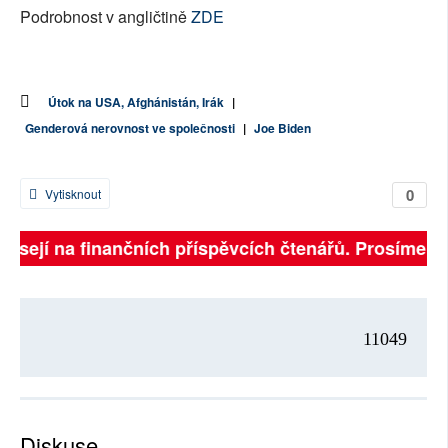
Podrobnost v angličtině
ZDE
Útok na USA, Afghánistán, Irák
|
Genderová nerovnost ve společnosti
|
Joe Biden
0
Vytisknout
visejí na finančních příspěvcích čtenářů. Prosíme, př
11049
Diskuse