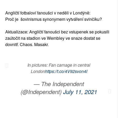
SOCIÁLNÍ SÍTĚ
Angličtí fotbaloví fanoušci v neděli v Londýně:
RUBRIKY
Proč je šovinismus synonymem vytváření svinčíku?
PLNÁ VERZE STRÁNEK
Aktualizace: Angličtí fanoušci bez vstupenek se pokusili
zaútočit na stadion ve Wembley ve snaze dostat se
dovnitř. Chaos. Masakr.
In pictures: Fan carnage in central
London
https://t.co/4V92svon4I
— The Independent
(@Independent)
July 11, 2021