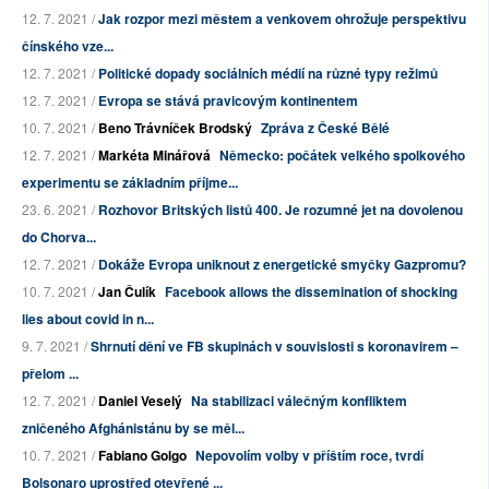
12. 7. 2021 /
Jak rozpor mezi městem a venkovem ohrožuje perspektivu
čínského vze...
12. 7. 2021 /
Politické dopady sociálních médií na různé typy režimů
12. 7. 2021 /
Evropa se stává pravicovým kontinentem
10. 7. 2021 /
Beno Trávníček Brodský
Zpráva z České Bělé
12. 7. 2021 /
Markéta Minářová
Německo: počátek velkého spolkového
experimentu se základním příjme...
23. 6. 2021 /
Rozhovor Britských listů 400. Je rozumné jet na dovolenou
do Chorva...
12. 7. 2021 /
Dokáže Evropa uniknout z energetické smyčky Gazpromu?
10. 7. 2021 /
Jan Čulík
Facebook allows the dissemination of shocking
lies about covid in n...
9. 7. 2021 /
Shrnutí dění ve FB skupinách v souvislosti s koronavirem –
přelom ...
12. 7. 2021 /
Daniel Veselý
Na stabilizaci válečným konfliktem
zničeného Afghánistánu by se měl...
10. 7. 2021 /
Fabiano Golgo
Nepovolím volby v příštím roce, tvrdí
Bolsonaro uprostřed otevřené ...