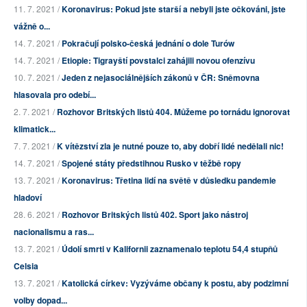
11. 7. 2021 /
Koronavirus: Pokud jste starší a nebyli jste očkováni, jste
vážně o...
14. 7. 2021 /
Pokračují polsko-česká jednání o dole Turów
14. 7. 2021 /
Etiopie: Tigrayští povstalci zahájili novou ofenzívu
10. 7. 2021 /
Jeden z nejasociálnějších zákonů v ČR: Sněmovna
hlasovala pro odebí...
2. 7. 2021 /
Rozhovor Britských listů 404. Můžeme po tornádu ignorovat
klimatick...
7. 7. 2021 /
K vítězství zla je nutné pouze to, aby dobří lidé nedělali nic!
14. 7. 2021 /
Spojené státy předstihnou Rusko v těžbě ropy
13. 7. 2021 /
Koronavirus: Třetina lidí na světě v důsledku pandemie
hladoví
28. 6. 2021 /
Rozhovor Britských listů 402. Sport jako nástroj
nacionalismu a ras...
13. 7. 2021 /
Údolí smrti v Kalifornii zaznamenalo teplotu 54,4 stupňů
Celsia
13. 7. 2021 /
Katolická církev: Vyzýváme občany k postu, aby podzimní
volby dopad...