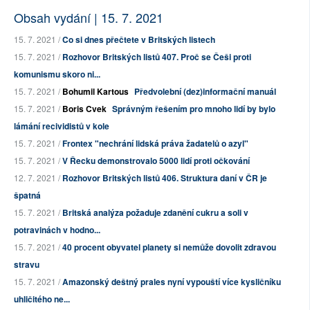
Obsah vydání | 15. 7. 2021
15. 7. 2021 /
Co si dnes přečtete v Britských listech
15. 7. 2021 /
Rozhovor Britských listů 407. Proč se Češi proti
komunismu skoro ni...
15. 7. 2021 /
Bohumil Kartous
Předvolební (dez)informační manuál
15. 7. 2021 /
Boris Cvek
Správným řešením pro mnoho lidí by bylo
lámání recividistů v kole
15. 7. 2021 /
Frontex "nechrání lidská práva žadatelů o azyl"
15. 7. 2021 /
V Řecku demonstrovalo 5000 lidí proti očkování
12. 7. 2021 /
Rozhovor Britských listů 406. Struktura daní v ČR je
špatná
15. 7. 2021 /
Britská analýza požaduje zdanění cukru a soli v
potravinách v hodno...
15. 7. 2021 /
40 procent obyvatel planety si nemůže dovolit zdravou
stravu
15. 7. 2021 /
Amazonský deštný prales nyní vypouští více kysličníku
uhličitého ne...