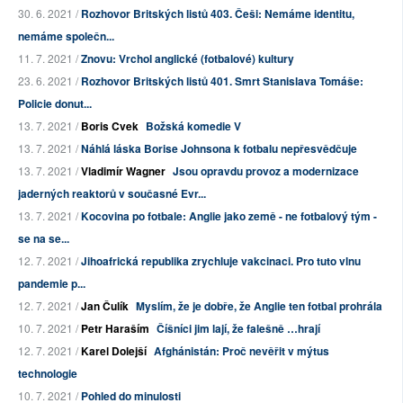
30. 6. 2021 /
Rozhovor Britských listů 403. Češi: Nemáme identitu,
nemáme společn...
11. 7. 2021 /
Znovu: Vrchol anglické (fotbalové) kultury
23. 6. 2021 /
Rozhovor Britských listů 401. Smrt Stanislava Tomáše:
Policie donut...
13. 7. 2021 /
Boris Cvek
Božská komedie V
13. 7. 2021 /
Náhlá láska Borise Johnsona k fotbalu nepřesvědčuje
13. 7. 2021 /
Vladimír Wagner
Jsou opravdu provoz a modernizace
jaderných reaktorů v současné Evr...
13. 7. 2021 /
Kocovina po fotbale: Anglie jako země - ne fotbalový tým -
se na se...
12. 7. 2021 /
Jihoafrická republika zrychluje vakcinaci. Pro tuto vlnu
pandemie p...
12. 7. 2021 /
Jan Čulík
Myslím, že je dobře, že Anglie ten fotbal prohrála
10. 7. 2021 /
Petr Haraším
Číšníci jim lají, že falešně …hrají
12. 7. 2021 /
Karel Dolejší
Afghánistán: Proč nevěřit v mýtus
technologie
10. 7. 2021 /
Pohled do minulosti