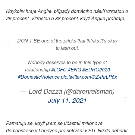
Kdykoliv hraje Anglie, případy domácího násilí vzrostou o
26 procent. Vzrostou o 38 procent, když Anglie prohraje:
DON’T BE one of the pricks that thinks it’s okay
to lash out.
Nobody deserves to be in this type of
relationship
#LOFC
#ENG
#EURO2020
#DomesticViolence
pic.twitter.com/IkZ4hrLP6x
— Lord Dazza (@darenreisman)
July 11, 2021
Pamatuju se, když jsem se účastnil milionové
demonstrace v Londýně pro setrvání v EU. Nikdo nehodil