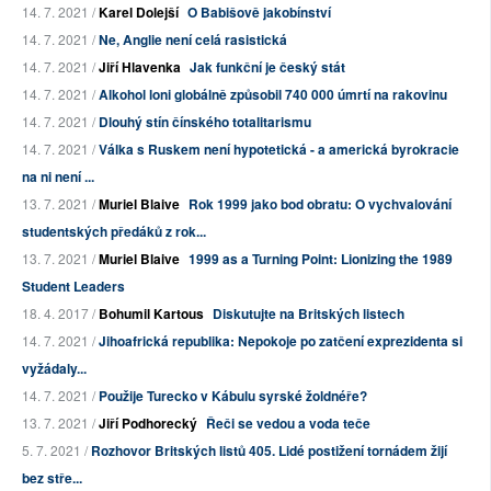
14. 7. 2021 /
Karel Dolejší
O Babišově jakobínství
14. 7. 2021 /
Ne, Anglie není celá rasistická
14. 7. 2021 /
Jiří Hlavenka
Jak funkční je český stát
14. 7. 2021 /
Alkohol loni globálně způsobil 740 000 úmrtí na rakovinu
14. 7. 2021 /
Dlouhý stín čínského totalitarismu
14. 7. 2021 /
Válka s Ruskem není hypotetická - a americká byrokracie
na ni není ...
13. 7. 2021 /
Muriel Blaive
Rok 1999 jako bod obratu: O vychvalování
studentských předáků z rok...
13. 7. 2021 /
Muriel Blaive
1999 as a Turning Point: Lionizing the 1989
Student Leaders
18. 4. 2017 /
Bohumil Kartous
Diskutujte na Britských listech
14. 7. 2021 /
Jihoafrická republika: Nepokoje po zatčení exprezidenta si
vyžádaly...
14. 7. 2021 /
Použije Turecko v Kábulu syrské žoldnéře?
13. 7. 2021 /
Jiří Podhorecký
Řeči se vedou a voda teče
5. 7. 2021 /
Rozhovor Britských listů 405. Lidé postižení tornádem žijí
bez stře...