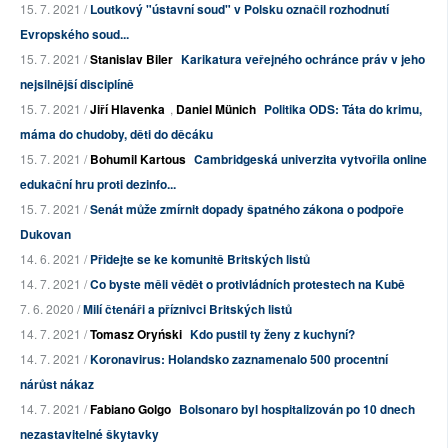
15. 7. 2021 /
Loutkový "ústavní soud" v Polsku označil rozhodnutí
Evropského soud...
15. 7. 2021 /
Stanislav Biler
Karikatura veřejného ochránce práv v jeho
nejsilnější disciplíně
15. 7. 2021 /
Jiří Hlavenka
,
Daniel Münich
Politika ODS: Táta do krimu,
máma do chudoby, děti do děcáku
15. 7. 2021 /
Bohumil Kartous
Cambridgeská univerzita vytvořila online
edukační hru proti dezinfo...
15. 7. 2021 /
Senát může zmírnit dopady špatného zákona o podpoře
Dukovan
14. 6. 2021 /
Přidejte se ke komunitě Britských listů
14. 7. 2021 /
Co byste měli vědět o protivládních protestech na Kubě
7. 6. 2020 /
Milí čtenáři a příznivci Britských listů
14. 7. 2021 /
Tomasz Oryński
Kdo pustil ty ženy z kuchyní?
14. 7. 2021 /
Koronavirus: Holandsko zaznamenalo 500 procentní
nárůst nákaz
14. 7. 2021 /
Fabiano Golgo
Bolsonaro byl hospitalizován po 10 dnech
nezastavitelné škytavky