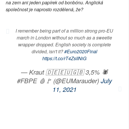
na zem ani jeden papírek od bonbónu. Anglická
společnost je naprosto rozdělená, že?
I remember being part of a million strong pro-EU
march in London without so much as a sweetie
wrapper dropped. English society is complete
divided, isn't it?
#Euro2020Final
https://t.co/rT4ZsIINiG
— Kraut 🇩🇪🇪🇺🇬🇧 3,5% 🕷
#FBPE 🩸🚩 (@EUMarauder)
July
11, 2021