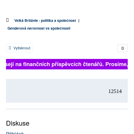
Velká Británie - politika a společnost
|
Genderová nerovnost ve společnosti
0
Vytisknout
visejí na finančních příspěvcích čtenářů. Prosíme, při
12514
Diskuse
Přihlásit