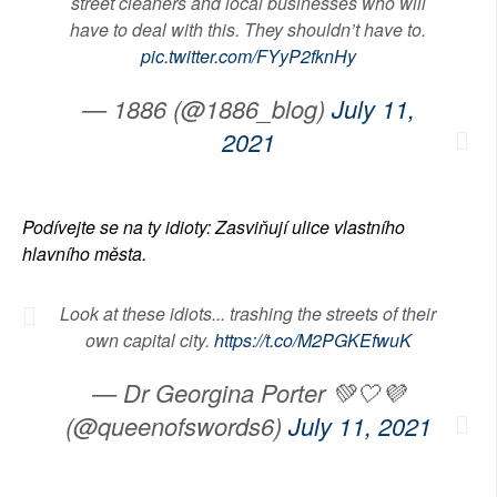
street cleaners and local businesses who will
have to deal with this. They shouldn’t have to.
pic.twitter.com/FYyP2fknHy
— 1886 (@1886_blog)
July 11,
2021
Podívejte se na ty idioty: Zasviňují ulice vlastního
hlavního města.
Look at these idiots... trashing the streets of their
own capital city.
https://t.co/M2PGKEfwuK
— Dr Georgina Porter 💚🤍💜
(@queenofswords6)
July 11, 2021