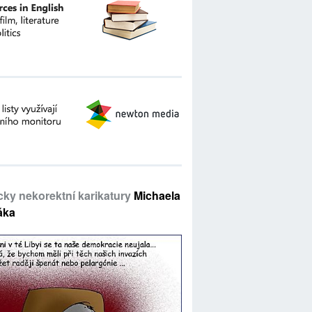
icky nekorektní karikatury
Michaela
áka