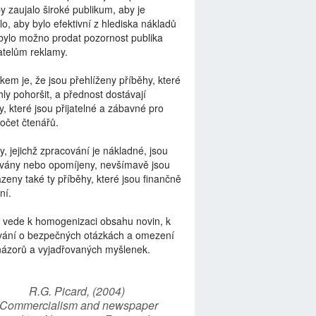
by zaujalo široké publikum, aby je
lo, aby bylo efektivní z hlediska nákladů
bylo možno prodat pozornost publika
telům reklamy.
kem je, že jsou přehlíženy příběhy, které
ly pohoršit, a přednost dostávají
y, které jsou přijatelné a zábavné pro
počet čtenářů.
y, jejichž zpracování je nákladné, jsou
vány nebo opomíjeny, nevšímavě jsou
zeny také ty příběhy, které jsou finančně
ní.
 vede k homogenizaci obsahu novin, k
vání o bezpečných otázkách a omezení
názorů a vyjadřovaných myšlenek.
R.G. Picard, (2004)
“Commercialism and newspaper