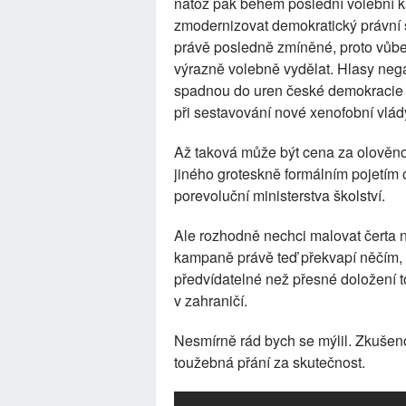
natož pak během poslední volební ka
zmodernizovat demokratický právní st
právě posledně zmíněné, proto vůb
výrazně volebně vydělat. Hlasy neg
spadnou do uren české demokracie s
při sestavování nové xenofobní vlád
Až taková může být cena za olověno
jiného groteskně formálním pojetím
porevoluční ministerstva školství.
Ale rozhodně nechci malovat čerta n
kampaně právě teď překvapí něčím,
předvídatelné než přesné doložení t
v zahraničí.
Nesmírně rád bych se mýlil. Zkuše
toužebná přání za skutečnost.