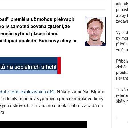
tak, a
pobavi
a aby 
osti" premiéra už mohou překvapit
zadava
koliv samotná povaha zjištění, že
Výsled
enším vyhnul placení daní.
by moh
ani dopad poslední Babišovy aféry na
příběh
větší 
Příběh
zlehčo
přechá
riskant
To vše
dní z jeho explozívních afér
. Nákup zámečku Bigaud
refero
ostřednictvím peněz vypraných přes skořápkové firmy
škály 
kých ostrovech ale vlastně docela dobře zapadá do
ra.