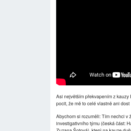
Asi největším překvapením z kauzy 
pocit, že mě to celé vlastně ani dos
Abychom si rozuměli: Tím nechci v
investigativního týmu (česká část:
Zuzana Šotová), který na kauze dušu