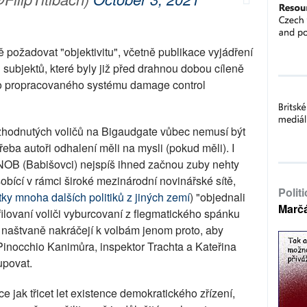
 požadovat "objektivitu", včetně publikace vyjádření
subjektů, které byly již před drahnou dobou cíleně
do propracovaného systému damage control
zhodnutých voličů na Bigaudgate vůbec nemusí být
řeba autoři odhalení měli na mysli (pokud měli). I
ANOB (Babišovci) nejspíš ihned začnou zuby nehty
ůsobící v rámci široké mezinárodní novinářské sítě,
Polit
tky mnoha dalších politiků z jiných zemí
) "objednali
Marč
filovaní voliči vyburcovaní z flegmatického spánku
naštvaně nakráčejí k volbám jenom proto, aby
 Pinocchio Kanimůra, inspektor Trachta a Kateřina
upovat.
ce jak třicet let existence demokratického zřízení,