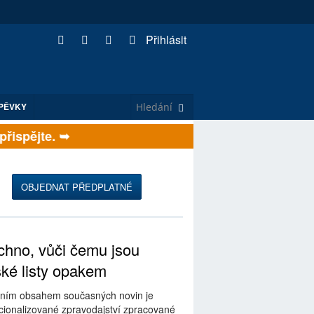
Přihlásit
PĚVKY
ispějte. ➥
OBJEDNAT PŘEDPLATNÉ
hno, vůči čemu jsou
ské listy opakem
ním obsahem současných novin je
ionalizované zpravodajství zpracované