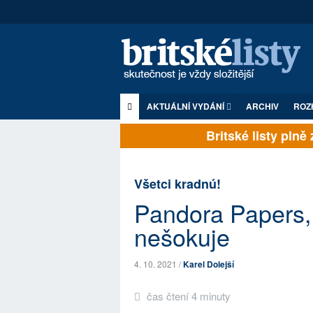
AKTUÁLNÍ VYDÁNÍ
ARCHIV
ROZ
Britské listy plně zá
Všetci kradnú!
Pandora Papers, 
nešokuje
4. 10. 2021 /
Karel Dolejší
čas čtení 4 minuty