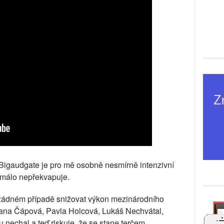
Bigaudgate je pro mě osobně nesmírně intenzivní
t málo nepřekvapuje.
 žádném případě snižovat výkon mezinárodního
 Hana Čápová, Pavla Holcová, Lukáš Nechvátal,
 nechal a teď riskuje, že se stane terčem