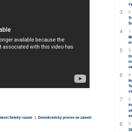
v
2.
Tr
S
1.
M
an
3.
Dů
tu
za
4.
No
Te
vá
2.
P
za
s
bišovi Selský rozum
|
Demokratický proces se zasekl
5.
Zá