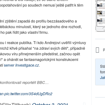
 popotahování po soudech nemusí ještě patřit k těm
ní zjištění zapadá do profilu bezzásadového a
ébáckou minulostí, který se jednoho dne rozhodl,
 ho pak řídit jako
vlastní
firmu.
u i reakce publika. Ti kdo Andrejovi uvěřili výmluvy
ichž křivě přísahal "na zdraví svých dětí", případně
P
kovou víru přinejmenším předstírat, začnou opět
!" a ohánět se fantasmagorickými konstrukcemi
atí
server
Investigace.cz
.
St
for
Ja
konfrontovali reportéři BBC…
an
pic.twitter.com/3S4dUgDRc2
@FilipTitlbach)
October 3, 2021