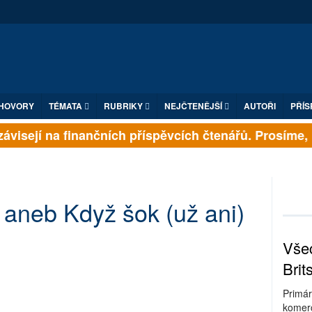
HOVORY
TÉMATA
RUBRIKY
NEJČTENĚJŠÍ
AUTOŘI
PŘÍS
visejí na finančních příspěvcích čtenářů. Prosíme, př
aneb Když šok (už ani)
Všec
Brit
Primár
komerc