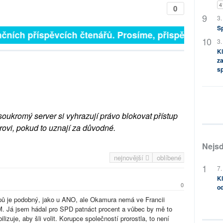
4
0
3.
S
čních příspěvcích čtenářů. Prosíme, přispějte. ➥
3.
Kl
za
s
soukromý server si vyhrazují právo blokovat přístup
rovi, pokud to uznají za důvodné.
Nejsd
nejnovější
oblíbené
7.
Kl
0
od
pů je podobný, jako u ANO, ale Okamura nemá ve Francii
Já jsem hádal pro SPD patnáct procent a vůbec by mě to
lizuje, aby šli volit. Korupce společností prorostla, to není