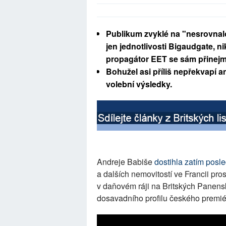
Publikum zvyklé na "nesrovnal
jen jednotlivosti Bigaudgate, ni
propagátor EET se sám přinejm
Bohužel asi příliš nepřekvapí 
volební výsledky.
Andreje Babiše
dostihla zatím posle
a dalších nemovitostí ve Francii pr
v daňovém ráji na Britských Panens
dosavadního profilu českého premié