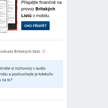
Přispějte finančně na
provoz
Britských
v mobilu.
Listů
CHCI PŘISPĚT
odcast Britských listů
áhněte si rozhovory v audio
mátu a poslouchejte je kdekoliv.
k na to?