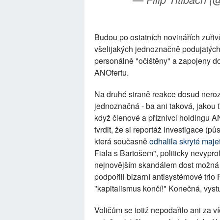
Budou po ostatních novinářích zuřivě
všelijakých jednoznačně podujatých 
personálně "očištěny" a zapojeny 
ANOfertu.
Na druhé straně reakce dosud nero
jednoznačná - ba ani taková, jakou t
když členové a příznivci holdingu 
tvrdit, že si reportáž Investigace (p
která současně
odhalila skryté maje
Fiala s Bartošem", politicky nevypro
nejnovějším skandálem dost možná 
podpořili bizarní antisystémové trio
"kapitalismus končí!" Konečná, vyst
Voličům se totiž nepodařilo ani za ví