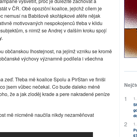
mpaně vysvětlit, proč je důležité zachovat a
át v ČR. Obě opoziční koalice, jejichž cílem je
ec nemusí na Babišově skořápkové aféře nějak
ativně motivovaných nespokojenců třeba v klidu
ubjektům, s nimiž se Andrej v dalším kroku spojí
y.
u občanskou lhostejnost, na jejímž vzniku se kromě
 občanské výchovy významně podílela i všechna
a zeď. Třeba mě koalice Spolu a PirStan ve finiši
Nejčt
 co jsem vůbec nečekal. Co bude daleko méně
oho, že a jak zloděj krade a pere nakradené peníze
1.
Sh
go
nost mě nicméně naučila nikdy nezaměňovat
do
1.
Po
67