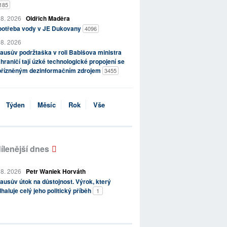
185
 8. 2026
Oldřich Maděra
potřeba vody v JE Dukovany
4096
 8. 2026
ausův podržtaška v roli Babišova ministra
hraničí tají úzké technologické propojení se
přízněným dezinformačním zdrojem
3455
Týden
Měsíc
Rok
Vše
ílenější dnes
 8. 2026
Petr Waniek Horváth
ausův útok na důstojnost. Výrok, který
haluje celý jeho politický příběh
1