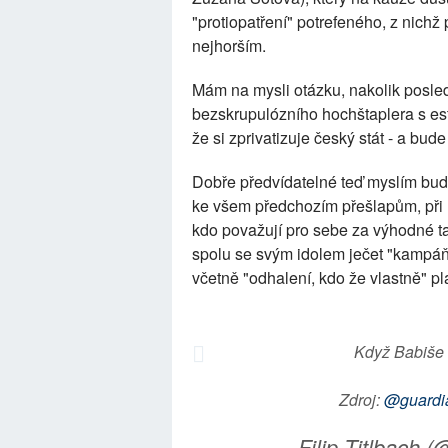
"protiopatření" potrefeného, z nichž
nejhorším.
Mám na mysli otázku, nakolik posled
bezskrupulózního hochštaplera s est
že si zprivatizuje český stát - a bude
Dobře předvídatelné teď myslím budo
ke všem předchozím přešlapům, při n
kdo považují pro sebe za výhodné ta
spolu se svým idolem ječet "kampáň
včetně "odhalení, kdo že vlastně" pl
Když Babiše 
Zdroj:
@guardi
— Filip Titlbach (