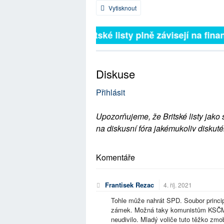
Vytisknout
Britské listy plně závisejí na finan
Diskuse
Přihlásit
Upozorňujeme, že Britské listy jako 
na diskusní fóra jakémukoliv diskuté
Komentáře
Frantisek Rezac
4. říj. 2021
Tohle může nahrát SPD. Soubor princi
zámek. Možná taky komunistům KSČM. 
neudivilo. Mladý voliče tuto těžko zmobi