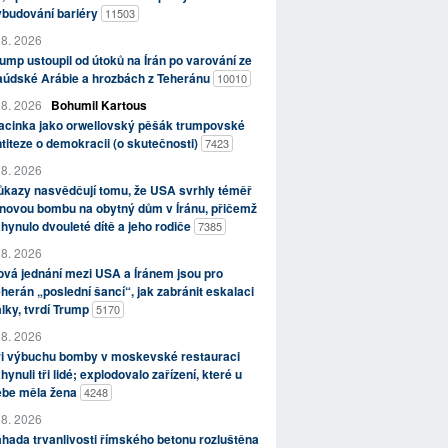
ybudování bariéry
11503
 8. 2026
ump ustoupil od útoků na Írán po varování ze
aúdské Arábie a hrozbách z Teheránu
10010
 8. 2026
Bohumil Kartous
acinka jako orwellovský pěšák trumpovské
titeze o demokracii (o skutečnosti)
7423
 8. 2026
kazy nasvědčují tomu, že USA svrhly téměř
novou bombu na obytný dům v Íránu, přičemž
hynulo dvouleté dítě a jeho rodiče
7385
 8. 2026
vá jednání mezi USA a Íránem jsou pro
herán „poslední šancí“, jak zabránit eskalaci
lky, tvrdí Trump
5170
 8. 2026
ři výbuchu bomby v moskevské restauraci
hynuli tři lidé; explodovalo zařízení, které u
ebe měla žena
4248
 8. 2026
hada trvanlivosti římského betonu rozluštěna