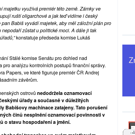
ní majetku využívá premiér této země. Zámky ve
pují ruští oligarchové a jak teď vidíme i český
 pan Babiš vyvádí majetek, aby měl záložní plán pro
 nepodaří zůstat u politické moci. A dále ji tak
úřadů,”
konstatuje předseda komise Lukáš
dnání Stálé komise Senátu pro dohled nad
 pro analýzu kontrolních postupů finanční správy.
 Papers, ve které figuruje premiér ČR Andrej
 zásadním závěrům.
anenských ostrovů
nedodržela oznamovací
českými úřady a současně v důležitých
yly Babišovy machinace zatajeny. Tato porušení
tných činů nesplnění oznamovací povinnosti v
jů o stavu hospodaření a jmění.