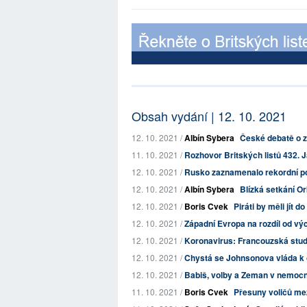
Obsah vydání | 12. 10. 2021
12. 10. 2021 /
Albín Sybera
České debatě o z
11. 10. 2021 /
Rozhovor Britských listů 432. J
12. 10. 2021 /
Rusko zaznamenalo rekordní p
12. 10. 2021 /
Albín Sybera
Blízká setkání 
12. 10. 2021 /
Boris Cvek
Piráti by měli jít d
12. 10. 2021 /
Západní Evropa na rozdíl od vý
12. 10. 2021 /
Koronavirus: Francouzská studie v
12. 10. 2021 /
Chystá se Johnsonova vláda k o
12. 10. 2021 /
Babiš, volby a Zeman v nemocn
11. 10. 2021 /
Boris Cvek
Přesuny voličů me