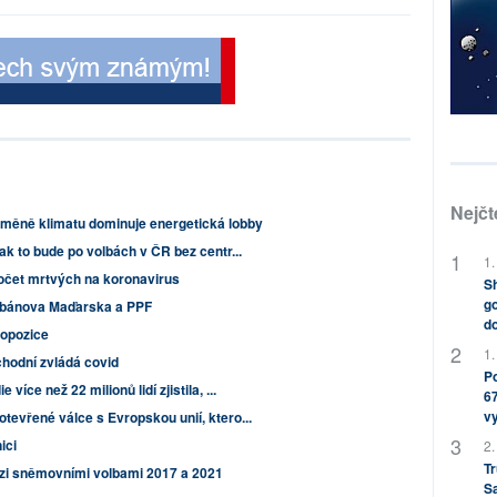
Nejčt
měně klimatu dominuje energetická lobby
ak to bude po volbách v ČR bez centr...
1.
očet mrtvých na koronavirus
Sh
go
Orbánova Maďarska a PPF
do
o opozice
1.
chodní zvládá covid
Po
íce než 22 milionů lidí zjistila, ...
67
v
tevřené válce s Evropskou unií, ktero...
ici
2.
Tr
zi sněmovními volbami 2017 a 2021
S