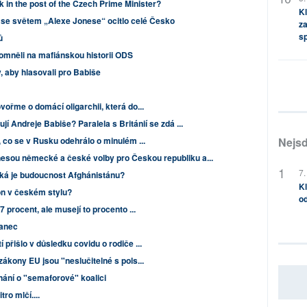
k in the post of the Czech Prime Minister?
Kl
 se světem „Alexe Jonese“ ocitlo celé Česko
za
s
ů
omněli na mafiánskou historii ODS
 aby hlasovali pro Babiše
vořme o domácí oligarchii, která do...
í Andreje Babiše? Paralela s Británií se zdá ...
, co se v Rusku odehrálo o minulém ...
Nejsd
inesou německé a české volby pro Českou republiku a...
7.
aká je budoucnost Afghánistánu?
Kl
 v českém stylu?
od
7 procent, ale musejí to procento ...
tanec
přišlo v důsledku covidu o rodiče ...
zákony EU jsou "neslučitelné s pols...
ání o "semaforové" koalici
ro mlčí....