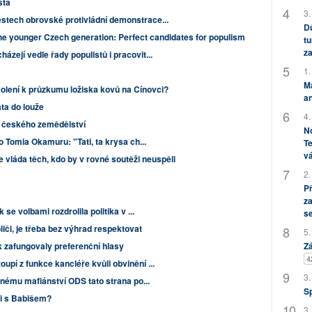
sta
3.
stech obrovské protivládní demonstrace...
Dů
he younger Czech generation: Perfect candidates for populism
tu
za
zejí vedle řady populistů i pracovit...
1.
M
olení k průzkumu ložiska kovů na Cínovci?
an
áta do louže
4.
e českého zemědělství
No
o Tomia Okamuru: "Tati, ta krysa ch...
Te
vá
e vláda těch, kdo by v rovné soutěži neuspěli
2.
P
za
se volbami rozdrolila politika v ...
s
oliči, je třeba bez výhrad respektovat
5.
k zafungovaly preferenční hlasy
Zá
4
pí z funkce kancléře kvůli obvinění ...
3.
denému mafiánství ODS tato strana po...
S
ci s Babišem?
3.