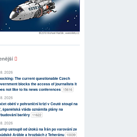
enější
 8. 2026
ocking: The current questionable Czech
vernment blocks the access of journalists it
es not like to its news conferences
15616
 8. 2026
čet obětí v pohraniční krizi v Ceutě stoupl na
, španělská vláda oznámila plány na
ybudování bariéry
11622
 8. 2026
ump ustoupil od útoků na Írán po varování ze
aúdské Arábie a hrozbách z Teheránu
10039