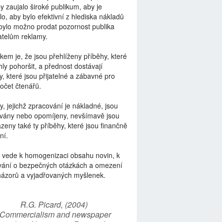
by zaujalo široké publikum, aby je
lo, aby bylo efektivní z hlediska nákladů
bylo možno prodat pozornost publika
telům reklamy.
kem je, že jsou přehlíženy příběhy, které
ly pohoršit, a přednost dostávají
y, které jsou přijatelné a zábavné pro
počet čtenářů.
y, jejichž zpracování je nákladné, jsou
vány nebo opomíjeny, nevšímavě jsou
zeny také ty příběhy, které jsou finančně
ní.
 vede k homogenizaci obsahu novin, k
vání o bezpečných otázkách a omezení
názorů a vyjadřovaných myšlenek.
R.G. Picard, (2004)
“Commercialism and newspaper