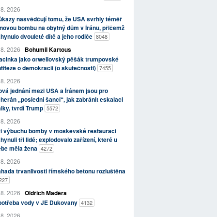
 8. 2026
kazy nasvědčují tomu, že USA svrhly téměř
novou bombu na obytný dům v Íránu, přičemž
hynulo dvouleté dítě a jeho rodiče
8048
 8. 2026
Bohumil Kartous
acinka jako orwellovský pěšák trumpovské
titeze o demokracii (o skutečnosti)
7455
 8. 2026
vá jednání mezi USA a Íránem jsou pro
herán „poslední šancí“, jak zabránit eskalaci
lky, tvrdí Trump
5572
 8. 2026
ři výbuchu bomby v moskevské restauraci
hynuli tři lidé; explodovalo zařízení, které u
ebe měla žena
4272
 8. 2026
hada trvanlivosti římského betonu rozluštěna
227
 8. 2026
Oldřich Maděra
potřeba vody v JE Dukovany
4132
 8. 2026