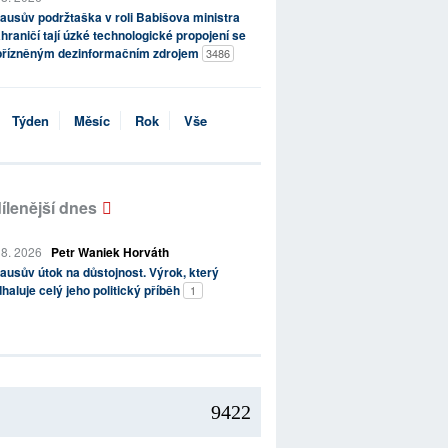
ausův podržtaška v roli Babišova ministra
hraničí tají úzké technologické propojení se
přízněným dezinformačním zdrojem
3486
Týden
Měsíc
Rok
Vše
ílenější dnes
 8. 2026
Petr Waniek Horváth
ausův útok na důstojnost. Výrok, který
haluje celý jeho politický příběh
1
9422