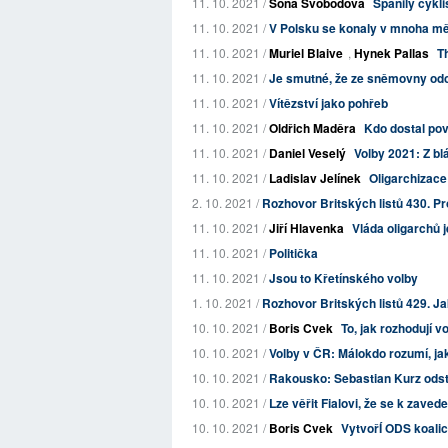
11. 10. 2021 /
Soňa Svobodová
Spanilý cykli
11. 10. 2021 /
V Polsku se konaly v mnoha mě
11. 10. 2021 /
Muriel Blaive
,
Hynek Pallas
T
11. 10. 2021 /
Je smutné, že ze sněmovny odchá
11. 10. 2021 /
Vítězství jako pohřeb
11. 10. 2021 /
Oldřich Maděra
Kdo dostal pov
11. 10. 2021 /
Daniel Veselý
Volby 2021: Z bl
11. 10. 2021 /
Ladislav Jelínek
Oligarchizac
2. 10. 2021 /
Rozhovor Britských listů 430. Pr
11. 10. 2021 /
Jiří Hlavenka
Vláda oligarchů j
11. 10. 2021 /
Politička
11. 10. 2021 /
Jsou to Křetínského volby
1. 10. 2021 /
Rozhovor Britských listů 429. Jak 
10. 10. 2021 /
Boris Cvek
To, jak rozhodují v
10. 10. 2021 /
Volby v ČR: Málokdo rozumí, ja
10. 10. 2021 /
Rakousko: Sebastian Kurz odstou
10. 10. 2021 /
Lze věřit Fialovi, že se k zave
10. 10. 2021 /
Boris Cvek
VytvořÍ ODS koali