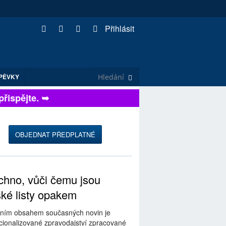
Přihlásit
PĚVKY
spějte. ➥
OBJEDNAT PŘEDPLATNÉ
hno, vůči čemu jsou
ské listy opakem
ním obsahem současných novin je
ionalizované zpravodajství zpracované