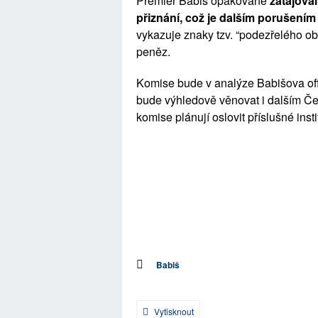
Premiér Babiš opakovaně
zatajova
přiznání, což je dalším porušení
vykazuje znaky tzv. “podezřelého 
peněz.
Komise bude v analýze Babišova off
bude výhledově věnovat i dalším Če
komise plánují oslovit příslušné i
Babiš
Vytisknout