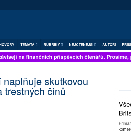
HOVORY
TÉMATA
RUBRIKY
NEJČTENĚJŠÍ
AUTOŘI
PŘÍS
visejí na finančních příspěvcích čtenářů. Prosíme, při
 naplňuje skutkovou
 trestných činů
Všec
Brit
Primár
komerc