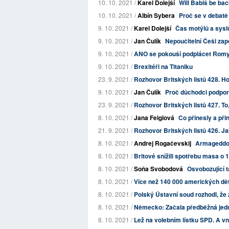
10. 10. 2021 /
Karel Dolejší
Will Babiš be bac
10. 10. 2021 /
Albín Sybera
Proč se v debatě
9. 10. 2021 /
Karel Dolejší
Čas motýlů a sysl
9. 10. 2021 /
Jan Čulík
Nepoučitelní Češi zap
9. 10. 2021 /
ANO se pokouší podplácet Romy,
9. 10. 2021 /
Brexitéři na Titaniku
23. 9. 2021 /
Rozhovor Britských listů 428. Ho
9. 10. 2021 /
Jan Čulík
Proč důchodci podporuj
23. 9. 2021 /
Rozhovor Britských listů 427. To
8. 10. 2021 /
Jana Feiglová
Co přinesly a př
21. 9. 2021 /
Rozhovor Britských listů 426. J
8. 10. 2021 /
Andrej Rogačevskij
Armageddon
8. 10. 2021 /
Britové snížili spotřebu masa o 1
8. 10. 2021 /
Soňa Svobodová
Osvobozující 
8. 10. 2021 /
Více než 140 000 amerických dětí 
8. 10. 2021 /
Polský Ústavní soud rozhodl, že 
8. 10. 2021 /
Německo: Začala předběžná jedn
8. 10. 2021 /
Lež na volebním lístku SPD. A vnit