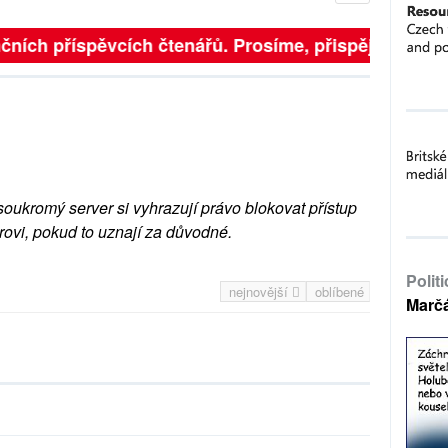
ních příspěvcích čtenářů. Prosíme, přispějte. ➥
soukromý server si vyhrazují právo blokovat přístup
rovi, pokud to uznají za důvodné.
Polit
nejnovější
oblíbené
Marč