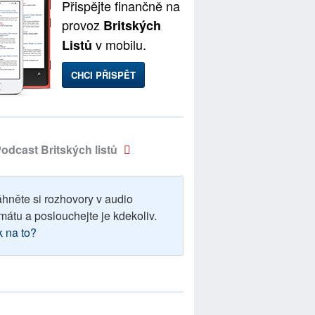
Přispějte finančně na
provoz
Britských
v mobilu.
Listů
CHCI PŘISPĚT
odcast Britských listů
áhněte si rozhovory v audio
mátu a poslouchejte je kdekoliv.
k na to?