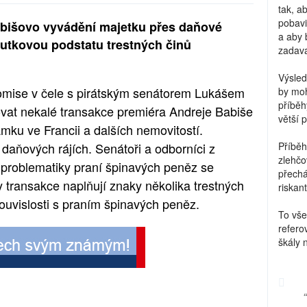
tak, a
pobavi
abišovo vyvádění majetku přes daňové
a aby 
kutkovou podstatu trestných činů
zadava
Výsled
omise v čele s pirátským senátorem Lukášem
by moh
příběh
at nekalé transakce premiéra Andreje Babiše
větší 
mku ve Francii a dalších nemovitostí.
 daňových rájích. Senátoři a odborníci z
Příběh
zlehčo
i problematiky praní špinavých peněz se
přechá
 transakce naplňují znaky několika trestných
riskant
ouvislosti s praním špinavých peněz.
To vše
refero
škály 