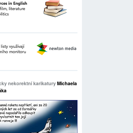
icky nekorektní karikatury
Michaela
áka