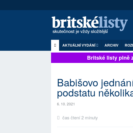
AKTUÁLNÍ VYDÁNÍ
ARCHIV
ROZ
Britské listy plně zá
Babišovo jednání
podstatu několika
6. 10. 2021
čas čtení 2 minuty