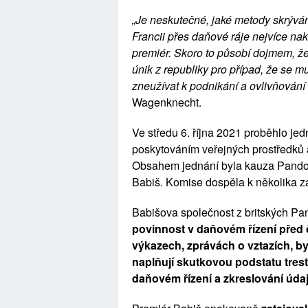
„
Je neskutečné, jaké metody skrývá
Francii přes daňové ráje nejvíce naku
premiér. Skoro to působí dojmem, že
únik z republiky pro případ, že se mu
zneužívat k podnikání a ovlivňování 
Wagenknecht.
Ve středu 6. října 2021 proběhlo je
poskytováním veřejných prostředků a
Obsahem jednání byla kauza Pandora
Babiš. Komise dospěla k několika
Babišova společnost z britských P
povinnost v daňovém řízení před 
výkazech, zprávách o vztazích, b
naplňují skutkovou podstatu tres
daňovém řízení a zkreslování úda