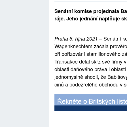
Senátní komise projednala B
ráje. Jeho jednání naplňuje s
– Senátní k
Praha 6. října 2021
Wagenknechtem začala prověřov
při pořizování stamilionového zá
Transakce dělal skrz své firmy v
oblasti daňového práva i oblast
jednomyslně shodli, že Babišovy
činů a podezřelého obchodu v s