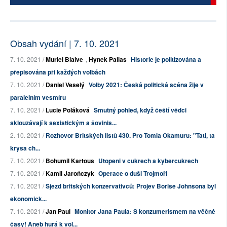
Obsah vydání | 7. 10. 2021
7. 10. 2021 /
Muriel Blaive
,
Hynek Pallas
Historie je politizována a
přepisována při každých volbách
7. 10. 2021 /
Daniel Veselý
Volby 2021: Česká politická scéna žije v
paralelním vesmíru
7. 10. 2021 /
Lucie Poláková
Smutný pohled, když čeští vědci
sklouzávají k sexistickým a šovinis...
2. 10. 2021 /
Rozhovor Britských listů 430. Pro Tomia Okamuru: "Tati, ta
krysa ch...
7. 10. 2021 /
Bohumil Kartous
Utopeni v cukrech a kybercukrech
7. 10. 2021 /
Kamil Jarończyk
Operace o duši Trojmoří
7. 10. 2021 /
Sjezd britských konzervativců: Projev Borise Johnsona byl
ekonomick...
7. 10. 2021 /
Jan Paul
Monitor Jana Paula: S konzumerismem na věčné
časy! Aneb hurá k vol...