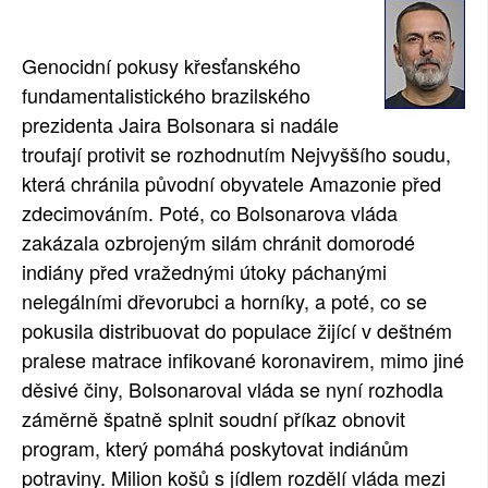
SOCIÁLNÍ SÍTĚ
Genocidní pokusy křesťanského
RUBRIKY
fundamentalistického brazilského
prezidenta Jaira Bolsonara si nadále
PLNÁ VERZE STRÁNEK
troufají protivit se rozhodnutím Nejvyššího soudu,
která chránila původní obyvatele Amazonie před
zdecimováním. Poté, co Bolsonarova vláda
zakázala ozbrojeným silám chránit domorodé
indiány před vražednými útoky páchanými
nelegálními dřevorubci a horníky, a poté, co se
pokusila distribuovat do populace žijící v deštném
pralese matrace infikované koronavirem, mimo jiné
děsivé činy, Bolsonaroval vláda se nyní rozhodla
záměrně špatně splnit soudní příkaz obnovit
program, který pomáhá poskytovat indiánům
potraviny. Milion košů s jídlem rozdělí vláda mezi