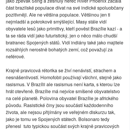
jako zpěvák Sting a zesnulý herec River Phoenix začala
část brazilské populace dívat na své indické spoluobčany
pozitivněji. Ale ne většina populace. Většinou jen ti
nejmladší a pokrokově smýšlející. Masy stále vidí
obyvatele lesů jako primitivy, kteří pověst Brazílie kazí - a
ta se ráda vidí jako futuristický, jen o něco málo chudší
bratranec Spojených států. Vidí indiány také jako ​​majitele
rozsáhlých nerostně bohatých zemí, což považují za
neférové.
Krajně pravicová rétorika se živí nenávistí, strachem a
nesnášenlivostí. Homofobii používají všichni, stejně jako
rasismus. V Brazílii ale rasismus není karta, s kterou lze
hrát otevřeně. Brazílie má nejvíce smíšené obyvatelstvo
na celé planetě. Polovina obyvatel Brazílie je afrického
původu. Rasistické činy jsou součástí každodenního
života, ale nejsou přijímány ve veřejném diskurzu tak,
jako je tomu ve Spojených státech. Bolsonaro tedy
přenesl tuto typickou součást svých krajně pravicových