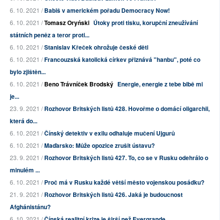
6. 10. 2021 /
Babiš v americkém pořadu Democracy Now!
6. 10. 2021 /
Tomasz Oryński
Útoky proti tisku, korupční zneužívání
státních peněz a teror proti...
6. 10. 2021 /
Stanislav Křeček ohrožuje české děti
6. 10. 2021 /
Francouzská katolická církev přiznává "hanbu", poté co
bylo zjištěn...
6. 10. 2021 /
Beno Trávníček Brodský
Energie, energie z tebe blbě mi
je...
23. 9. 2021 /
Rozhovor Britských listů 428. Hovořme o domácí oligarchii,
která do...
6. 10. 2021 /
Čínský detektiv v exilu odhaluje mučení Ujgurů
6. 10. 2021 /
Maďarsko: Může opozice zrušit ústavu?
23. 9. 2021 /
Rozhovor Britských listů 427. To, co se v Rusku odehrálo o
minulém ...
6. 10. 2021 /
Proč má v Rusku každé větší město vojenskou posádku?
21. 9. 2021 /
Rozhovor Britských listů 426. Jaká je budoucnost
Afghánistánu?
6. 10. 2021 /
Čínská realitní krize je širší než Evergrande