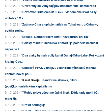
6. 10. 2021 /
Univerzity se vyhýbají povinnostem vůči demokracii
17. 9. 2021 /
Rozhovor Britských listů 425. "Jenom chci řvát na ty
učitelky." O s...
6. 10. 2021 /
Zatímco Čína stupňuje nátlak na Tchaj-wan, u Okinawy
cvičila trojic...
6. 10. 2021 /
Srbsko: Demokracii v zemi "nezachrání ani EU"
6. 10. 2021 /
Polský ministr: Iniciativa Třímoří "je potenciální oblast
úspěšné t...
6. 10. 2021 /
Dva vlaky by nahradily kanál Dunaj-Odra-Labe. Poškození
krajiny Čec...
6. 10. 2021 /
Škodlivé PFAS v hnojivu z čistírenských kalů mohou
kontaminovat pot...
6. 10. 2021 /
Karel Dolejší
Pandořina skříňka, čili O
(post)komunistickém kapitalismu
5. 10. 2021 /
"Mohlo to být všechno úplně jinak. Děda tady mohl být,
mohl žít."
5. 10. 2021 /
Brexit nefunguje
5. 10. 2021 /