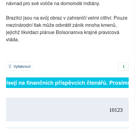
návnad pro své voliče na domorodé indiány.
Brazilci jsou na svůj obraz v zahraničí velmi citliví. Pouze
mezinárodní tlak může odvrátit zánik mnoha kmenů,
jejichž likvidaci plánue Bolsonarova krajně pravicová
vláda.
1
Vytisknout
ávisejí na finančních příspěvcích čtenářů. Prosíme, p
10123