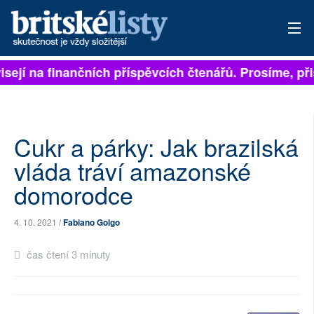
isejí na finančních příspěvcích čtenářů. Prosíme, přis
PŘIHLÁSIT
AKTUÁLNÍ VYDÁNÍ
ARCHIV
Cukr a párky: Jak brazilská
vláda tráví amazonské
ROZHOVORY
domorodce
TÉMATA
4. 10. 2021 /
Fabiano Golgo
NEJČTENĚJŠÍ ZA 7 DNÍ
čas čtení 3 minuty
AUTOŘI
PŘÍSPĚVKY NA PROVOZ