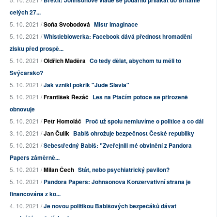
Brexit: Johnsonově vládě se podařilo přilákat do Británie
celých 27...
5. 10. 2021 /
Soňa Svobodová
Mistr imaginace
5. 10. 2021 /
Whistleblowerka: Facebook dává přednost hromadění
zisku před prospě...
5. 10. 2021 /
Oldřich Maděra
Co tedy dělat, abychom tu měli to
Švýcarsko?
5. 10. 2021 /
Jak vznikl pokřik "Jude Slavia"
5. 10. 2021 /
František Řezáč
Les na Ptačím potoce se přirozeně
obnovuje
5. 10. 2021 /
Petr Homoláč
Proč už spolu nemluvíme o politice a co dál
3. 10. 2021 /
Jan Čulík
Babiš ohrožuje bezpečnost České republiky
5. 10. 2021 /
Sebestředný Babiš: "Zveřejnili mé obvinění z Pandora
Papers záměrně...
5. 10. 2021 /
Milan Čech
Stát, nebo psychiatrický pavilon?
5. 10. 2021 /
Pandora Papers: Johnsonova Konzervativní strana je
financována z ko...
4. 10. 2021 /
Je novou politikou Babišových bezpečáků dávat