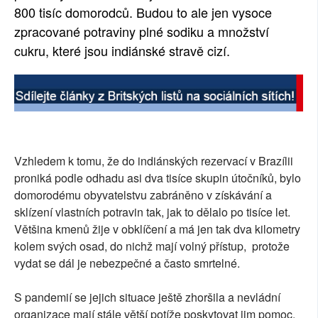
800 tisíc domorodců. Budou to ale jen vysoce
zpracované potraviny plné sodiku a množství
cukru, které jsou indiánské stravě cizí.
Vzhledem k tomu, že do indiánských rezervací v Brazílii
proniká podle odhadu asi dva tisíce skupin útočníků, bylo
domorodému obyvatelstvu zabráněno v získávání a
sklízení vlastních potravin tak, jak to dělalo po tisíce let.
Většina kmenů žije v obklíčení a má jen tak dva kilometry
kolem svých osad, do nichž mají volný přístup, protože
vydat se dál je nebezpečné a často smrtelné.
S pandemií se jejich situace ještě zhoršila a nevládní
organizace mají stále větší potíže poskytovat jim pomoc.