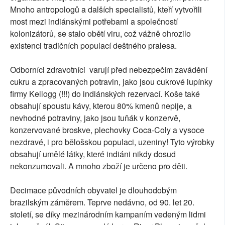
Mnoho antropologů a dalších specialistů, kteří vytvořili
most mezi indiánskými potřebami a společností
kolonizátorů, se stalo obětí viru, což vážně ohrozilo
existenci tradičních populací deštného pralesa.
Odborníci zdravotníci varují před nebezpečím zavádění
cukru a zpracovaných potravin, jako jsou cukrové lupínky
firmy Kellogg (!!!) do indiánských rezervací. Koše také
obsahují spoustu kávy, kterou 80% kmenů nepije, a
nevhodné potraviny, jako jsou tuňák v konzervě,
konzervované broskve, plechovky Coca-Coly a vysoce
nezdravé, i pro bělošskou populaci, uzeniny! Tyto výrobky
obsahují umělé látky, které indiáni nikdy dosud
nekonzumovali. A mnoho zboží je určeno pro děti.
Decimace původních obyvatel je dlouhodobým
brazilským záměrem. Teprve nedávno, od 90. let 20.
století, se díky mezinárodním kampaním vedeným lidmi