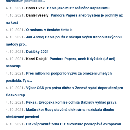
novinářům pěstí do ob...
4. 10. 2021 /
Boris Cvek
Babiš jako mistr reálného kapitalismu
4. 10. 2021 /
Daniel Veselý
Pandora Papers aneb Systém je prohnilý až
na kost
4. 10. 2021 /
O rasismu v českém fotbale
4. 10. 2021 /
Jak Andrej Babiš použil k nákupu svých francouzských vil
metody pro...
4. 10. 2021 /
Dušičky 2021
4. 10. 2021 /
Karel Dolejší
Pandora Papers, aneb Když šok (už ani)
nešokuje
4. 10. 2021 /
Přes milion lidí podpořilo výzvu za omezení umělých
pesticidů. Ty s...
4. 10. 2021 /
Výbor OSN pro práva dítěte v Ženevě vydal doporučení pro
Českou rep...
4. 10. 2021 /
Peksa: Evropská komise odmítá Babišův výklad práva
4. 10. 2021 /
Maďarsko: Rusy stavěná elektrárna nezískala dlouho
očekávané povolení
4. 10. 2021 /
Hlavní prokurátorka EU: Slovinsko podkopává evropskou