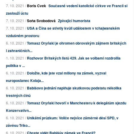
7. 10. 2021 /
Boris Cvek
Současné vedení katolické církve ve Francii si
zaslouží úctu
7. 10. 2021 /
Soňa Svobodová
Zpívající humorista
7. 10. 2021 /
USA a Čína se střetly kvůli událostem v tchajwanském
vzdušném prostoru
6. 10. 2021 /
Tomasz Oryński je ohromen obrovským zájmem britských
i zahraničních...
1. 10. 2021 /
Rozhovor Britských listů 429. Jak se volbami rozdrolila
politika v ...
6. 10. 2021 /
Doložte, kde jste vzal miliony na zámek, vyzval
europoslanec Kolaja...
6. 10. 2021 /
Babišovo jednání naplňuje skutkovou podstatu několika
trestných činů
6. 10. 2021 /
Tomasz Oryński hovoří v Manchesteru k delegátům sjezdu
Konzervativn...
6. 10. 2021 /
Unikátní průzkum: Voliče nejvíce záměrně děsí SPD, v
závěsu Triko...
6. 10. 2021 /
Chcete vidět Babišův zámek ve Francii?