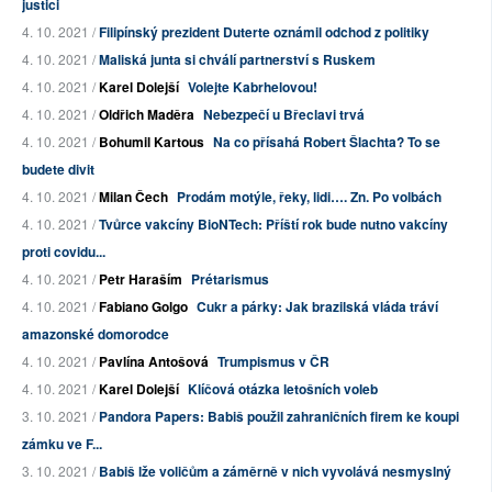
justici
4. 10. 2021 /
Filipínský prezident Duterte oznámil odchod z politiky
4. 10. 2021 /
Maliská junta si chválí partnerství s Ruskem
4. 10. 2021 /
Karel Dolejší
Volejte Kabrhelovou!
4. 10. 2021 /
Oldřich Maděra
Nebezpečí u Břeclavi trvá
4. 10. 2021 /
Bohumil Kartous
Na co přísahá Robert Šlachta? To se
budete divit
4. 10. 2021 /
Milan Čech
Prodám motýle, řeky, lidi…. Zn. Po volbách
4. 10. 2021 /
Tvůrce vakcíny BioNTech: Příští rok bude nutno vakcíny
proti covidu...
4. 10. 2021 /
Petr Haraším
Prétarismus
4. 10. 2021 /
Fabiano Golgo
Cukr a párky: Jak brazilská vláda tráví
amazonské domorodce
4. 10. 2021 /
Pavlína Antošová
Trumpismus v ČR
4. 10. 2021 /
Karel Dolejší
Klíčová otázka letošních voleb
3. 10. 2021 /
Pandora Papers: Babiš použil zahraničních firem ke koupi
zámku ve F...
3. 10. 2021 /
Babiš lže voličům a záměrně v nich vyvolává nesmyslný