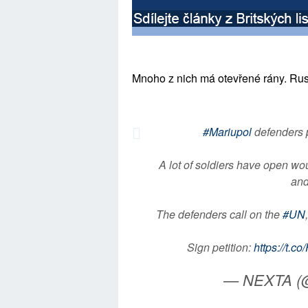
Mnoho z nich má otevřené rány. Rusk
#Mariupol
defenders 
A lot of soldiers have open wou
and
The defenders call on the
#UN
Sign petition:
https://t.
— NEXTA (@