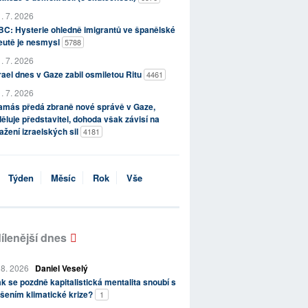
. 7. 2026
C: Hysterie ohledně imigrantů ve španělské
eutě je nesmysl
5788
. 7. 2026
rael dnes v Gaze zabil osmiletou Ritu
4461
. 7. 2026
amás předá zbraně nové správě v Gaze,
ěluje představitel, dohoda však závisí na
ažení izraelských sil
4181
Týden
Měsíc
Rok
Vše
ílenější dnes
 8. 2026
Daniel Veselý
k se pozdně kapitalistická mentalita snoubí s
šením klimatické krize?
1