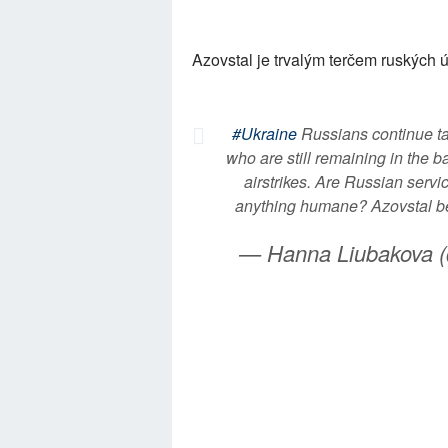
Azovstal je trvalým terčem ruských ú
#Ukraine
Russians continue ta
who are still remaining in the b
airstrikes. Are Russian servi
anything humane? Azovstal 
— Hanna Liubakova 