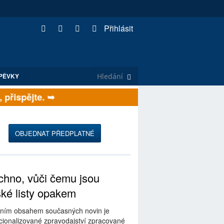
Přihlásit
PĚVKY
řispějte. ➥
OBJEDNAT PŘEDPLATNÉ
hno, vůči čemu jsou
ské listy opakem
ním obsahem současných novin je
ionalizované zpravodajství zpracované