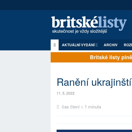
AKTUÁLNÍ VYDÁNÍ
ARCHIV
ROZ
Britské listy plně 
Ranění ukrajinští
11. 5. 2022
čas čtení < 1 minuta