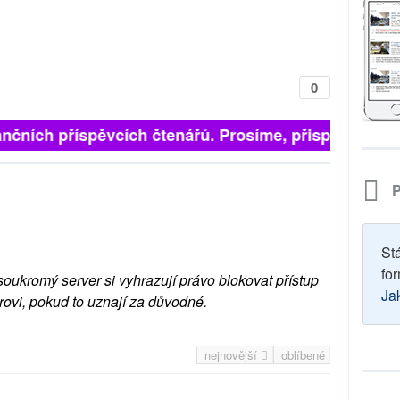
0
nčních příspěvcích čtenářů. Prosíme, přispějte. ➥
P
St
for
soukromý server si vyhrazují právo blokovat přístup
Ja
rovi, pokud to uznají za důvodné.
nejnovější
oblíbené