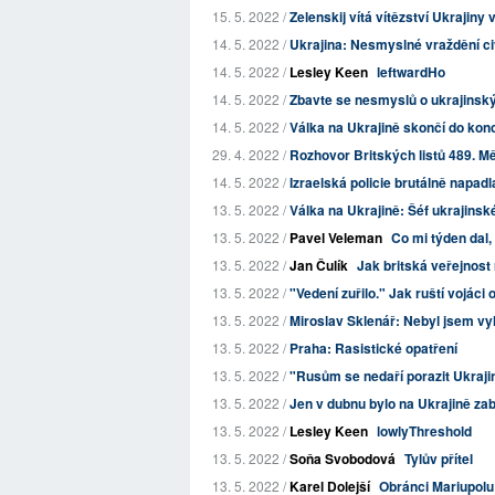
15. 5. 2022 /
Zelenskij vítá vítězství Ukrajiny 
14. 5. 2022 /
Ukrajina: Nesmyslné vraždění civi
14. 5. 2022 /
Lesley Keen
leftwardHo
14. 5. 2022 /
Zbavte se nesmyslů o ukrajinskýc
14. 5. 2022 /
Válka na Ukrajině skončí do konc
29. 4. 2022 /
Rozhovor Britských listů 489. Mě
14. 5. 2022 /
Izraelská policie brutálně napadl
13. 5. 2022 /
Válka na Ukrajině: Šéf ukrajinsk
13. 5. 2022 /
Pavel Veleman
Co mi týden dal, 
13. 5. 2022 /
Jan Čulík
Jak britská veřejnost
13. 5. 2022 /
"Vedení zuřilo." Jak ruští vojáci 
13. 5. 2022 /
Miroslav Sklenář: Nebyl jsem vy
13. 5. 2022 /
Praha: Rasistické opatření
13. 5. 2022 /
"Rusům se nedaří porazit Ukrajinc
13. 5. 2022 /
Jen v dubnu bylo na Ukrajině zab
13. 5. 2022 /
Lesley Keen
lowlyThreshold
13. 5. 2022 /
Soňa Svobodová
Tylův přítel
13. 5. 2022 /
Karel Dolejší
Obránci Mariupolu: