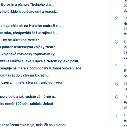
Sh
v Eurovizi a plánuje "jednoho dne...
go
do
listů. Lidé jsou šokováni a reaguj...
31
Ne
h uprchlících na Hlavním nádraží v ...
48
e roku, předpovídá šéf ukrajinské ...
M
li by se Ukrajinci vzdát?
1.
a pohřeb izraelskými vojáky zastře...
Po
67
é vojenské rozvědky "optimisticky" ...
v
vzal a ukázal a také Kupka a Netolický jako politi...
2.
 reaguje na lháře a podvodníky v Johnsonově vládě
Tr
odmítají jít do války na Ukrajinu
S
hozen z ministerstva zahraničních věcí
31
It
e v boji, a tak rasisté záměrně n...
31
Pr
ito téměř 100 dětí, sděluje Unicef
př
1.
M
 Lepší zemřít vestoje, nežli žít na kolenou
an