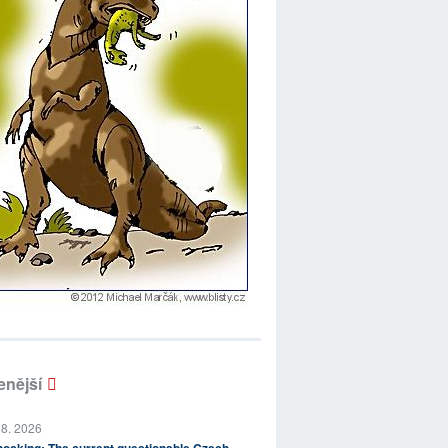
enější
 8. 2026