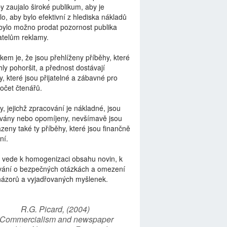
by zaujalo široké publikum, aby je
lo, aby bylo efektivní z hlediska nákladů
bylo možno prodat pozornost publika
telům reklamy.
kem je, že jsou přehlíženy příběhy, které
ly pohoršit, a přednost dostávají
y, které jsou přijatelné a zábavné pro
počet čtenářů.
y, jejichž zpracování je nákladné, jsou
vány nebo opomíjeny, nevšímavě jsou
zeny také ty příběhy, které jsou finančně
ní.
 vede k homogenizaci obsahu novin, k
vání o bezpečných otázkách a omezení
názorů a vyjadřovaných myšlenek.
R.G. Picard, (2004)
“Commercialism and newspaper