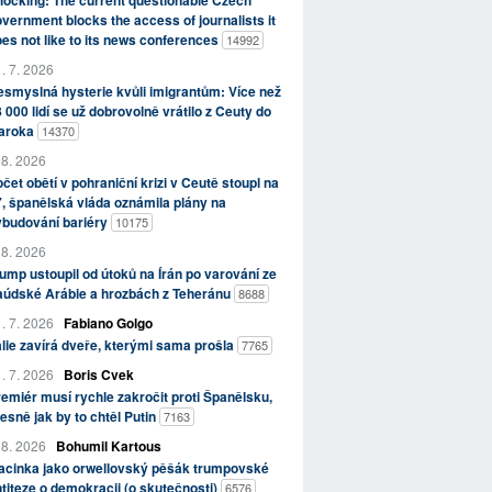
ocking: The current questionable Czech
vernment blocks the access of journalists it
es not like to its news conferences
14992
. 7. 2026
smyslná hysterie kvůli imigrantům: Více než
 000 lidí se už dobrovolně vrátilo z Ceuty do
aroka
14370
 8. 2026
čet obětí v pohraniční krizi v Ceutě stoupl na
, španělská vláda oznámila plány na
ybudování bariéry
10175
 8. 2026
ump ustoupil od útoků na Írán po varování ze
aúdské Arábie a hrozbách z Teheránu
8688
. 7. 2026
Fabiano Golgo
álie zavírá dveře, kterými sama prošla
7765
. 7. 2026
Boris Cvek
emiér musí rychle zakročit proti Španělsku,
esně jak by to chtěl Putin
7163
 8. 2026
Bohumil Kartous
acinka jako orwellovský pěšák trumpovské
titeze o demokracii (o skutečnosti)
6576