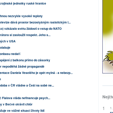
rajinské jednotky ruské hranice
áhnou nezvykle vysoké teploty
elevize dává prostor bezostyšným rasistickým l...
o) vzkázalo světu žádostí o vstup do NATO
átora si zasloužil respekt. Jeho s...
ených v USA
olabuje
onbasu nedaří
 napájení z balkonu přímo do zásuvky
or nepodléhá žádné propagandě
tace Daniela Veselého je opět mylná - a nebezp...
m
doba v ČR vládne a Češi na sobě ne...
Nejčt
č Fialova vláda nefinancuje psych...
y v Bečvě otrávil chlór
1.
je ve vážné situaci životy lidí