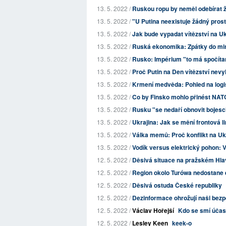
13. 5. 2022 /
Ruskou ropu by neměl odebírat ž
13. 5. 2022 /
"U Putina neexistuje žádný prost
13. 5. 2022 /
Jak bude vypadat vítězství na Uk
13. 5. 2022 /
Ruská ekonomika: Zpátky do min
13. 5. 2022 /
Rusko: Impérium "to má spočíta
13. 5. 2022 /
Proč Putin na Den vítězství nevyh
13. 5. 2022 /
Krmení medvěda: Pohled na logi
13. 5. 2022 /
Co by Finsko mohlo přinést NAT
13. 5. 2022 /
Rusku "se nedaří obnovit bojesc
13. 5. 2022 /
Ukrajina: Jak se mění frontová li
13. 5. 2022 /
Válka memů: Proč konflikt na U
13. 5. 2022 /
Vodík versus elektrický pohon: V
12. 5. 2022 /
Děsivá situace na pražském Hla
12. 5. 2022 /
Region okolo Turówa nedostane e
12. 5. 2022 /
Děsivá ostuda České republiky
12. 5. 2022 /
Dezinformace ohrožují naši bezpe
12. 5. 2022 /
Václav Hořejší
Kdo se smí účas
12. 5. 2022 /
Lesley Keen
keek-o