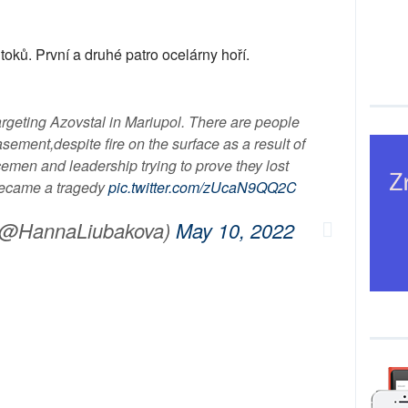
toků. První a druhé patro ocelárny hoří.
rgeting Azovstal in Mariupol. There are people
asement,despite fire on the surface as a result of
cemen and leadership trying to prove they lost
became a tragedy
pic.twitter.com/zUcaN9QQ2C
(@HannaLiubakova)
May 10, 2022