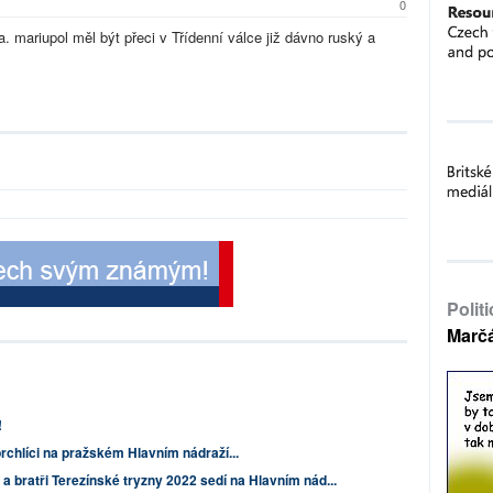
0
. mariupol měl být přeci v Třídenní válce již dávno ruský a
Polit
Marč
!
rchlíci na pražském Hlavním nádraží...
a bratři Terezínské tryzny 2022 sedí na Hlavním nád...