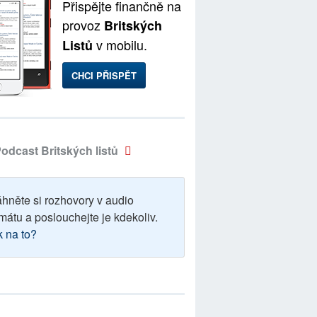
Přispějte finančně na
provoz
Britských
v mobilu.
Listů
CHCI PŘISPĚT
odcast Britských listů
áhněte si rozhovory v audio
mátu a poslouchejte je kdekoliv.
k na to?