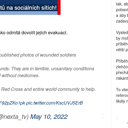
tak, a
pobavi
a aby 
zadava
o odmítá dovolit jejich evakuaci.
Výsled
by moh
příběh
větší 
published photos of wounded soldiers
Příběh
zlehčo
nds. They are in terrible, unsanitary conditions
přechá
 without medicines.
riskant
, Red Cross and entire world community to help.
To vše
refero
škály 
co/F92pZKo1pk
pic.twitter.com/KscUVJ5ErB
nexta_tv)
May 10, 2022