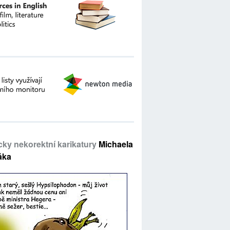
icky nekorektní karikatury
Michaela
áka