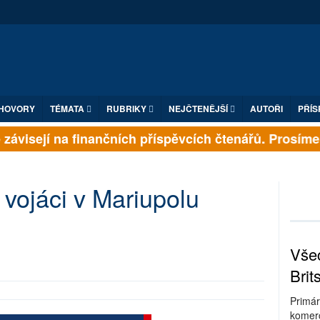
HOVORY
TÉMATA
RUBRIKY
NEJČTENĚJŠÍ
AUTOŘI
PŘÍS
závisejí na finančních příspěvcích čtenářů. Prosíme, p
 vojáci v Mariupolu
Všec
Brit
Primár
komerc