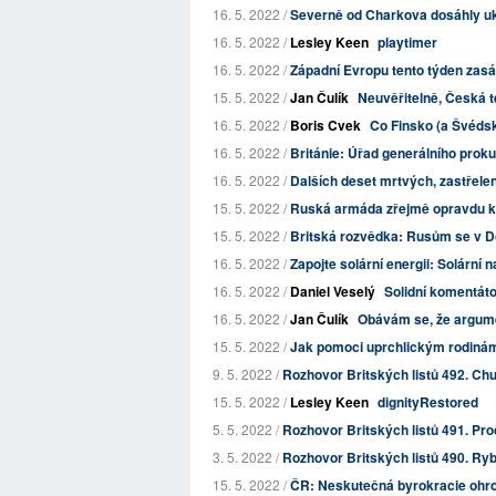
16. 5. 2022 /
Severně od Charkova dosáhly uk
16. 5. 2022 /
Lesley Keen
playtimer
16. 5. 2022 /
Západní Evropu tento týden zas
15. 5. 2022 /
Jan Čulík
Neuvěřitelně, Česká t
16. 5. 2022 /
Boris Cvek
Co Finsko (a Švédsk
16. 5. 2022 /
Británie: Úřad generálního prokur
16. 5. 2022 /
Dalších deset mrtvých, zastřel
15. 5. 2022 /
Ruská armáda zřejmě opravdu k
15. 5. 2022 /
Britská rozvědka: Rusům se v D
16. 5. 2022 /
Zapojte solární energii: Solární
16. 5. 2022 /
Daniel Veselý
Solidní komentát
16. 5. 2022 /
Jan Čulík
Obávám se, že argumen
15. 5. 2022 /
Jak pomoci uprchlickým rodiná
9. 5. 2022 /
Rozhovor Britských listů 492. Chu
15. 5. 2022 /
Lesley Keen
dignityRestored
5. 5. 2022 /
Rozhovor Britských listů 491. Pro
3. 5. 2022 /
Rozhovor Britských listů 490. Ryb
15. 5. 2022 /
ČR: Neskutečná byrokracie ohrožu