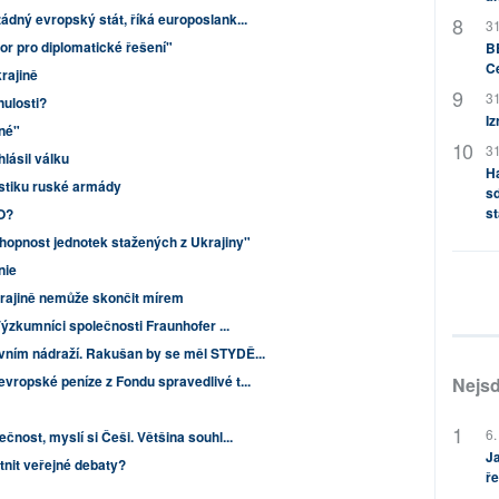
ádný evropský stát, říká europoslank...
31
or pro diplomatické řešení"
BB
C
rajině
31
ulosti?
Iz
né"
31
lásil válku
H
stiku ruské armády
sd
st
O?
hopnost jednotek stažených z Ukrajiny"
nie
krajině nemůže skončit mírem
ýzkumníci společnosti Fraunhofer ...
vním nádraží. Rakušan by se měl STYDĚ...
vropské peníze z Fondu spravedlivé t...
Nejsd
6.
čnost, myslí si Češi. Většina souhl...
Ja
tnit veřejné debaty?
ře