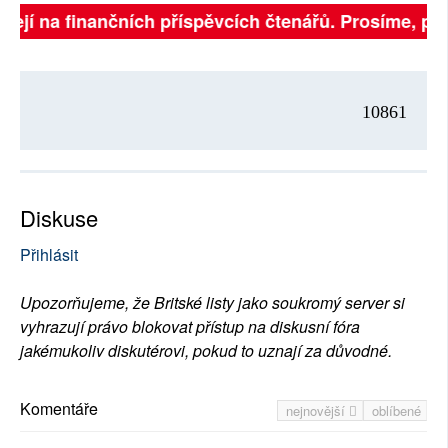
ejí na finančních příspěvcích čtenářů. Prosíme, přispě
10861
Diskuse
Přihlásit
Upozorňujeme, že Britské listy jako soukromý server si
vyhrazují právo blokovat přístup na diskusní fóra
jakémukoliv diskutérovi, pokud to uznají za důvodné.
Komentáře
nejnovější
oblíbené