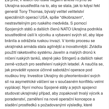
Ukrajina soustředila na to, aby se stala, jak to kdysi řekl
generál Tony Thomas, bývalý velitel velitelství
speciálních operací USA, spíše "dikobrazem",
nestravitelným pro ruského medvěda. S pomocí
Spojených států a dalších členů NATO Ukrajina podnikla
soustředěné úsilí k výcviku a vybavení svých sil, aby lépe
bránila a odrážela ruskou invazi. V tomto procesu se
ukrajinská armáda stala agilnější a inovativnější. Zvládla
použití raketového systému Javelin a malých dronů k
ničení ruských tanků, stejně jako Stingerů a dalších raket
země-vzduch pro sestřelení ruských letadel. A naučila se,
jak provádět vysoce účinné sabotážní operace pod
rouškou tmy. Investice Ukrajiny do přeorientování svých
sil na asymetrické válčení se v současném konfliktu velmi
vyplácejí. Nyní mohou Spojené státy a jejich spojenci
studovat ukrajinský případ, aby zopakovali trvalý výcvik a
poradenství, zaměření na nové operační koncepce a
sladění prostředků s požadovanými výsledky, které