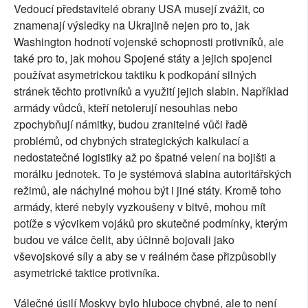
Vedoucí představitelé obrany USA musejí zvážit, co
znamenají výsledky na Ukrajině nejen pro to, jak
Washington hodnotí vojenské schopnosti protivníků, ale
také pro to, jak mohou Spojené státy a jejich spojenci
používat asymetrickou taktiku k podkopání silných
stránek těchto protivníků a využití jejich slabin. Například
armády vůdců, kteří netolerují nesouhlas nebo
zpochybňují námitky, budou zranitelné vůči řadě
problémů, od chybných strategických kalkulací a
nedostatečné logistiky až po špatné velení na bojišti a
morálku jednotek. To je systémová slabina autoritářských
režimů, ale náchylné mohou být i jiné státy. Kromě toho
armády, které nebyly vyzkoušeny v bitvě, mohou mít
potíže s výcvikem vojáků pro skutečné podmínky, kterým
budou ve válce čelit, aby účinně bojovali jako
vševojskové síly a aby se v reálném čase přizpůsobily
asymetrické taktice protivníka.
Válečné úsilí Moskvy bylo hluboce chybné, ale to není