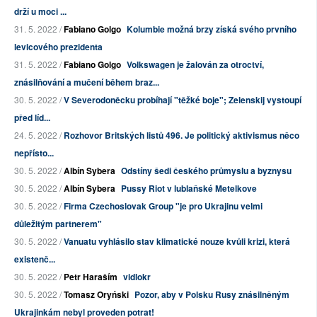
drží u moci ...
31. 5. 2022 /
Fabiano Golgo
Kolumbie možná brzy získá svého prvního
levicového prezidenta
31. 5. 2022 /
Fabiano Golgo
Volkswagen je žalován za otroctví,
znásilňování a mučení během braz...
30. 5. 2022 /
V Severodoněcku probíhají "těžké boje"; Zelenskij vystoupí
před líd...
24. 5. 2022 /
Rozhovor Britských listů 496. Je politický aktivismus něco
nepřísto...
30. 5. 2022 /
Albín Sybera
Odstíny šedi českého průmyslu a byznysu
30. 5. 2022 /
Albín Sybera
Pussy Riot v lublaňské Metelkove
30. 5. 2022 /
Firma Czechoslovak Group "je pro Ukrajinu velmi
důležitým partnerem"
30. 5. 2022 /
Vanuatu vyhlásilo stav klimatické nouze kvůli krizi, která
existenč...
30. 5. 2022 /
Petr Haraším
vidlokr
30. 5. 2022 /
Tomasz Oryński
Pozor, aby v Polsku Rusy znásilněným
Ukrajinkám nebyl proveden potrat!