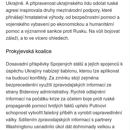
Ukrajině. A připravenost ukrajinského lidu odolat ruské
agresi inspirovala druhy mezinárodní podpory, které
přinášejí hmatatelné výhody, od bezpečnostní pomoci a
vojenského vybavení po ekonomickou a humanitární
pomoc a významné sankce proti Rusku. Na vůli bojovat
záleží, a to ve vícero ohledech.
Prokyjevská koalice
Dosavadní příspěvky Spojených států a jejich spojenců k
úspěchu Ukrajiny nabízejí šablonu, kterou lze aplikovat
na budoucí konflikty. Za zmínku stojí zejména
bezprecedentní využití zpravodajských informací ze
strany Bidenovy administrativy. Rychlé odtajnění
informací na počátku krize za účelem boje proti ruské
propagandě pomocí tvrdých faktů upřelo Putinovi
schopnost vytvořit falešný příběh a vyrobit ospravedlnění
války. Sdílením zpravodajských informací s partnery
Washingtonu usnadnilo úkol dát dohromady velkou a