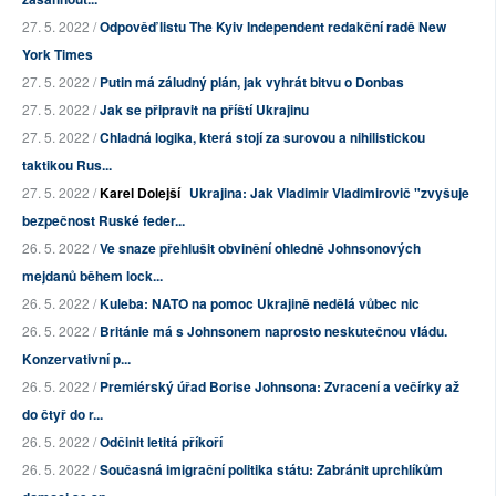
27. 5. 2022 /
Odpověď listu The Kyiv Independent redakční radě New
York Times
27. 5. 2022 /
Putin má záludný plán, jak vyhrát bitvu o Donbas
27. 5. 2022 /
Jak se připravit na příští Ukrajinu
27. 5. 2022 /
Chladná logika, která stojí za surovou a nihilistickou
taktikou Rus...
27. 5. 2022 /
Karel Dolejší
Ukrajina: Jak Vladimir Vladimirovič "zvyšuje
bezpečnost Ruské feder...
26. 5. 2022 /
Ve snaze přehlušit obvinění ohledně Johnsonových
mejdanů během lock...
26. 5. 2022 /
Kuleba: NATO na pomoc Ukrajině nedělá vůbec nic
26. 5. 2022 /
Británie má s Johnsonem naprosto neskutečnou vládu.
Konzervativní p...
26. 5. 2022 /
Premiérský úřad Borise Johnsona: Zvracení a večírky až
do čtyř do r...
26. 5. 2022 /
Odčinit letitá příkoří
26. 5. 2022 /
Současná imigrační politika státu: Zabránit uprchlíkům