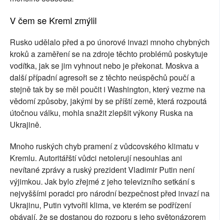
V čem se Kreml zmýlil
Rusko udělalo před a po únorové invazi mnoho chybných
kroků a zaměření se na zdroje těchto problémů poskytuje
vodítka, jak se jim vyhnout nebo je překonat. Moskva a
další případní agresoři se z těchto neúspěchů poučí a
stejně tak by se měl poučit i Washington, který vezme na
vědomí způsoby, jakými by se příští země, která rozpoutá
útočnou válku, mohla snažit zlepšit výkony Ruska na
Ukrajině.
Mnoho ruských chyb pramení z vůdcovského klimatu v
Kremlu. Autoritářští vůdci netolerují nesouhlas ani
nevítané zprávy a ruský prezident Vladimir Putin není
výjimkou. Jak bylo zřejmé z jeho televizního setkání s
nejvyššími poradci pro národní bezpečnost před invazí na
Ukrajinu, Putin vytvořil klima, ve kterém se podřízení
obávají, že se dostanou do rozporu s jeho světonázorem