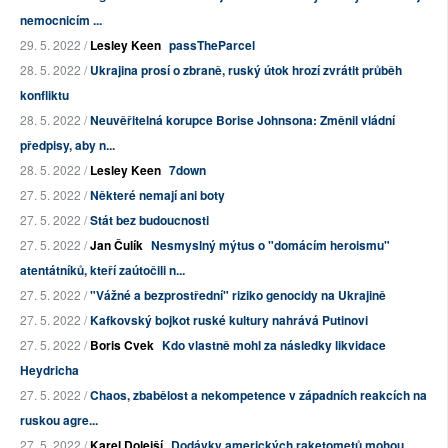
nemocnicím ...
29. 5. 2022 /
Lesley Keen
passTheParcel
28. 5. 2022 /
Ukrajina prosí o zbraně, ruský útok hrozí zvrátit průběh
konfliktu
28. 5. 2022 /
Neuvěřitelná korupce Borise Johnsona: Změnil vládní
předpisy, aby n...
28. 5. 2022 /
Lesley Keen
7down
27. 5. 2022 /
Některé nemají ani boty
27. 5. 2022 /
Stát bez budoucnosti
27. 5. 2022 /
Jan Čulík
Nesmyslný mýtus o "domácím heroismu"
atentátníků, kteří zaútočili n...
27. 5. 2022 /
"Vážné a bezprostřední" riziko genocidy na Ukrajině
27. 5. 2022 /
Kafkovský bojkot ruské kultury nahrává Putinovi
27. 5. 2022 /
Boris Cvek
Kdo vlastně mohl za následky likvidace
Heydricha
27. 5. 2022 /
Chaos, zbabělost a nekompetence v západních reakcích na
ruskou agre...
27. 5. 2022 /
Karel Dolejší
Dodávky amerických raketometů mohou