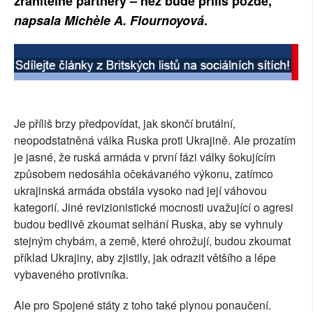
zranitelné partnery – než bude příliš pozdě,
SOCIÁLNÍ SÍTĚ
napsala Michèle A. Flournoyová
.
RUBRIKY
PLNÁ VERZE STRÁNEK
Je příliš brzy předpovídat, jak skončí brutální,
neopodstatněná válka Ruska proti Ukrajině. Ale prozatím
je jasné, že ruská armáda v první fázi války šokujícím
způsobem nedosáhla očekávaného výkonu, zatímco
ukrajinská armáda obstála vysoko nad její váhovou
kategorií. Jiné revizionistické mocnosti uvažující o agresi
budou bedlivě zkoumat selhání Ruska, aby se vyhnuly
stejným chybám, a země, které ohrožují, budou zkoumat
příklad Ukrajiny, aby zjistily, jak odrazit většího a lépe
vybaveného protivníka.
Ale pro Spojené státy z toho také plynou ponaučení.