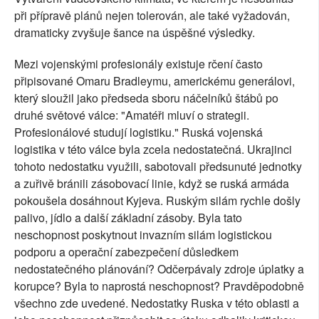
při přípravě plánů nejen tolerován, ale také vyžadován,
dramaticky zvyšuje šance na úspěšné výsledky.
Mezi vojenskými profesionály existuje rčení často
připisované Omaru Bradleymu, americkému generálovi,
který sloužil jako předseda sboru náčelníků štábů po
druhé světové válce: "Amatéři mluví o strategii.
Profesionálové studují logistiku." Ruská vojenská
logistika v této válce byla zcela nedostatečná. Ukrajinci
tohoto nedostatku využili, sabotovali předsunuté jednotky
a zuřivě bránili zásobovací linie, když se ruská armáda
pokoušela dosáhnout Kyjeva. Ruským silám rychle došly
palivo, jídlo a další základní zásoby. Byla tato
neschopnost poskytnout invazním silám logistickou
podporu a operační zabezpečení důsledkem
nedostatečného plánování? Odčerpávaly zdroje úplatky a
korupce? Byla to naprostá neschopnost? Pravděpodobně
všechno zde uvedené. Nedostatky Ruska v této oblasti a