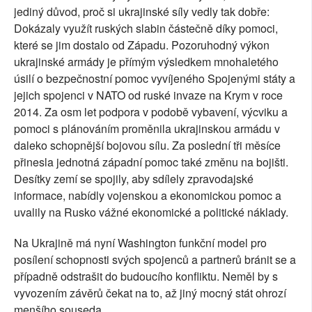
jediný důvod, proč si ukrajinské síly vedly tak dobře:
Dokázaly využít ruských slabin částečně díky pomoci,
které se jim dostalo od Západu. Pozoruhodný výkon
ukrajinské armády je přímým výsledkem mnohaletého
úsilí o bezpečnostní pomoc vyvíjeného Spojenými státy a
jejich spojenci v NATO od ruské invaze na Krym v roce
2014. Za osm let podpora v podobě vybavení, výcviku a
pomoci s plánováním proměnila ukrajinskou armádu v
daleko schopnější bojovou sílu. Za poslední tři měsíce
přinesla jednotná západní pomoc také změnu na bojišti.
Desítky zemí se spojily, aby sdílely zpravodajské
informace, nabídly vojenskou a ekonomickou pomoc a
uvalily na Rusko vážné ekonomické a politické náklady.
Na Ukrajině má nyní Washington funkční model pro
posílení schopnosti svých spojenců a partnerů bránit se a
případně odstrašit do budoucího konfliktu. Neměl by s
vyvozením závěrů čekat na to, až jiný mocný stát ohrozí
menšího souseda.