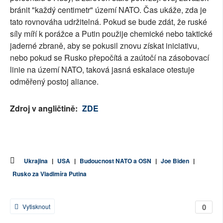
bránit "každý centimetr" území NATO. Čas ukáže, zda je
tato rovnováha udržitelná. Pokud se bude zdát, že ruské
síly míří k porážce a Putin použije chemické nebo taktické
jaderné zbraně, aby se pokusil znovu získat iniciativu,
nebo pokud se Rusko přepočítá a zaútočí na zásobovací
linie na území NATO, taková jasná eskalace otestuje
odměřený postoj aliance.
Zdroj v angličtině:
ZDE
Ukrajina
|
USA
|
Budoucnost NATO a OSN
|
Joe Biden
|
Rusko za Vladimíra Putina
0
Vytisknout