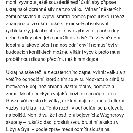
mohli vyvinout ještě soustředěnější úsilí, aby připravili
ukrajinské obranné síly na tuto válku. Váhání některých
zemí poskytnout Kyjevu smrtící pomoc před ruskou invazí
znamenalo, že ukrajinské síly musely absolvovat
rychlokurzy, jak obsluhovat nové vybavení, pouhé dny
nebo hodiny před jeho použitím v bitvě. To zjevně není
ideální a takové učení na poslední chvíli nemusí být v
budoucích konfliktech možné. Vitální výcvik proto musí
proběhnout dlouho předtím, než k nim dojde.
Ukrajina také těžila z existenčního zájmu vyhrát válku a z
většího odhodlání, které s tím souvisí. Neexistuje silnější
motivace k boji než obrana vlastní rodiny, domova a
země. Mnoho ruských vojáků mezitím nechápe, proč
Rusko vůbec šlo do války; někteří mají rodinné a kulturní
vazby na Ukrajinu. Tento rozdíl v odhodlání se projevuje
na bojišti. Není divu, že i ostřílení bojovníci z Wagnerovy
skupiny – ruští žoldáci proslulí svou brutální taktikou v
Libyi a Sýrii – podle zpráv médií odmítli sloužit na