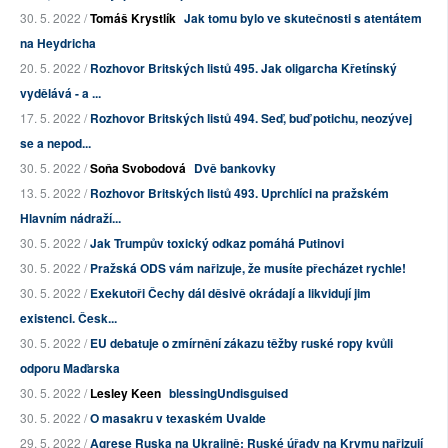
30. 5. 2022 /
Tomáš Krystlík
Jak tomu bylo ve skutečnosti s atentátem
na Heydricha
20. 5. 2022 /
Rozhovor Britských listů 495. Jak oligarcha Křetínský
vydělává - a ...
17. 5. 2022 /
Rozhovor Britských listů 494. Seď, buď potichu, neozývej
se a nepod...
30. 5. 2022 /
Soňa Svobodová
Dvě bankovky
13. 5. 2022 /
Rozhovor Britských listů 493. Uprchlíci na pražském
Hlavním nádraží...
30. 5. 2022 /
Jak Trumpův toxický odkaz pomáhá Putinovi
30. 5. 2022 /
Pražská ODS vám nařizuje, že musíte přecházet rychle!
30. 5. 2022 /
Exekutoři Čechy dál děsivě okrádají a likvidují jim
existenci. Česk...
30. 5. 2022 /
EU debatuje o zmírnění zákazu těžby ruské ropy kvůli
odporu Maďarska
30. 5. 2022 /
Lesley Keen
blessingUndisguised
30. 5. 2022 /
O masakru v texaském Uvalde
29. 5. 2022 /
Agrese Ruska na Ukrajině: Ruské úřady na Krymu nařizují