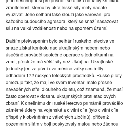
jeho neschopnost přizpůsobit se útoku odhalily kritickou
zranitelnost, kterou by ukrajinské síly měly nadále
využívat. Jeho selhání také slouží jako varování pro
každého budoucího agresora, který se snaží nasazovat
sílu na velké vzdálenosti nebo na sporném území.
Dalším překvapením bylo selhání ruského letectva ve
snaze získat kontrolu nad ukrajinským nebem nebo
úspěšně provádět společné operace s jednotkami na
zemi, přestože má větší síly než Ukrajina. Ukrajinské
jednotky jen za první dva měsíce války sestřelily
odhadem 172 ruských leteckých prostředků. Ruské piloty
omezuje fakt, že mají ve svém inventáři málo přesně
naváděných střel dlouhého doletu, což znamená, že musí
často operovat v dosahu ukrajinských protiletadlových
zbraní. K dnešnímu dni ruské letectvo primárně provádělo
záměrné údery na vojenské a civilní cíle (tyto civilní cíle
přispěly k obviněním z válečných zločinů), přičemž
pozemním silám v boji poskytovaly malou nebo žádnou