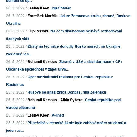
domoci se sp...
26. 5. 2022 /
Lesley Keen
idleChatter
26. 5. 2022 /
František Marčík
Lidi ze Zemanova kruhu, zbraně, Rusko a
Ukrajina
26. 5. 2022 /
Filip Pertold
Na čem dlouhodobě selhává rozhodování
českých vlád
26. 5. 2022 /
Ztráty na technice donutily Rusko nasadit na Ukrajině
zastaralé tan...
26. 5. 2022 /
Bohumil Kartous
Zbraně v USA a dezinformace v ČR:
Občanská společnost v zajetí uřva...
25. 5. 2022 /
Opět mezinárodní reklama pro Českou republiku:
Rasismus
25. 5. 2022 /
Rusové se snaží zničit Donbas, říká Zelenskij
25. 5. 2022 /
Bohumil Kartous
,
Albín Sybera
Česká republika pod
vládou oligarchů
25. 5. 2022 /
Lesley Keen
A-lined
25. 5. 2022 /
Při střelbě v texaské škole bylo zabito čtrnáct studentů a
jeden uč...