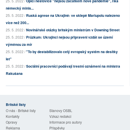
25. 5. 2022 /
Opičí neštovice "nejsou začátkem nové pandemie", říká
německý minis...
25. 5. 2022 /
Ruská agrese na Ukrajině: ve sklepě Mariupolu nalezeno
více než 200...
25. 5. 2022 /
Novinářské otázky britským ministrům v Downing Street
25. 5. 2022 /
Průzkum: Ukrajinci nejsou připraveni vzdát se území
výměnou za mír
25. 5. 2022 /
"To by destabilizovalo celý evropský systém na desítky
let"
25. 5. 2022 /
Sociální pracovníci podávají trestní oznámení na ministra
Rakušana
Britské listy
O nás - Britské listy
Stanovy OSBL
Kontakty
Vzkaz redakci
Opravy
Informace pro autory
Reklama
Příspěvky