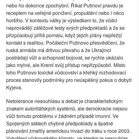
nebo ho dokonce zpochybní. Říkat Putinovi pravdu je
receptem na veřejné ponížení, propuštění nebo i něco
horšího. V kontextu války je výsledkem to, že vůdci
neprovádějí zátěžové testy svých předpokladů a že se
přizpůsobují příliš pomalu, když jejich plány nepřežijí
kontakt s realitou. Počáteční Putinovo přesvědčení, že
ruská armáda má drtivou převahu a že Ukrajinci
postrádají vůli a schopnost bojovat, se rychle ukázalo
jako mylné, ale Kreml svůj přístup nepřizpůsobil. Místo
toho Putinovo toxické vůdcovství a křehký rozhodovací
proces stanovily podmínky pro neúspěšný pokus o dobytí
Kyjeva.
Netolerance nesouhlasu a debat je charakteristickým
znakem autoritářských systémů, ale demokracie nejsou
vůči tomuto problému v žádném případě imunní. Ve
Spojených státech chybné předpoklady a špatné
plánování zmařily americkou invazi do Iráku v roce 2003.
Vytváření vůdcovského klimatu, ve kterém je nesouhlas