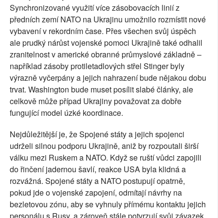
Synchronizované využití více zásobovacích linií z
předních zemí NATO na Ukrajinu umožnilo rozmístit nové
vybavení v rekordním čase. Přes všechen svůj úspěch
ale prudký nárůst vojenské pomoci Ukrajině také odhalil
zranitelnost v americké obranné průmyslové základně –
například zásoby protiletadlových střel Stinger byly
výrazně vyčerpány a jejich nahrazení bude nějakou dobu
trvat. Washington bude muset posílit slabé články, ale
celkově může případ Ukrajiny považovat za dobře
fungující model úzké koordinace.
Nejdůležitější je, že Spojené státy a jejich spojenci
udrželi silnou podporu Ukrajině, aniž by rozpoutali širší
válku mezi Ruskem a NATO. Když se ruští vůdci zapojili
do řinčení jadernou šavlí, reakce USA byla klidná a
rozvážná. Spojené státy a NATO postupují opatrně,
pokud jde o vojenské zapojení, odmítají návrhy na
bezletovou zónu, aby se vyhnuly přímému kontaktu jejich
personálu s Rusy, a zároveň stále potvrzují svůj závazek