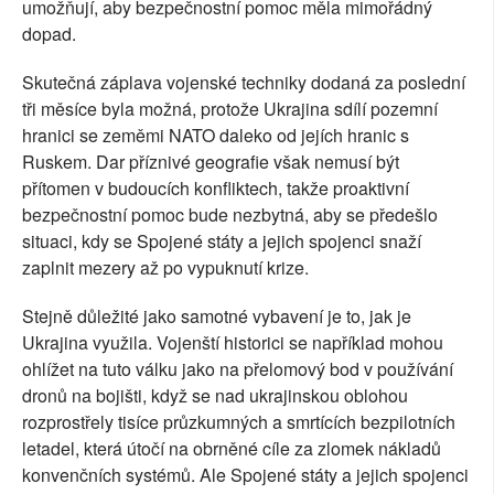
umožňují, aby bezpečnostní pomoc měla mimořádný
dopad.
Skutečná záplava vojenské techniky dodaná za poslední
tři měsíce byla možná, protože Ukrajina sdílí pozemní
hranici se zeměmi NATO daleko od jejích hranic s
Ruskem. Dar příznivé geografie však nemusí být
přítomen v budoucích konfliktech, takže proaktivní
bezpečnostní pomoc bude nezbytná, aby se předešlo
situaci, kdy se Spojené státy a jejich spojenci snaží
zaplnit mezery až po vypuknutí krize.
Stejně důležité jako samotné vybavení je to, jak je
Ukrajina využila. Vojenští historici se například mohou
ohlížet na tuto válku jako na přelomový bod v používání
dronů na bojišti, když se nad ukrajinskou oblohou
rozprostřely tisíce průzkumných a smrtících bezpilotních
letadel, která útočí na obrněné cíle za zlomek nákladů
konvenčních systémů. Ale Spojené státy a jejich spojenci