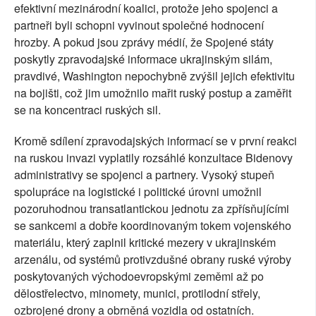
efektivní mezinárodní koalici, protože jeho spojenci a
partneři byli schopni vyvinout společné hodnocení
hrozby. A pokud jsou zprávy médií, že Spojené státy
poskytly zpravodajské informace ukrajinským silám,
pravdivé, Washington nepochybně zvýšil jejich efektivitu
na bojišti, což jim umožnilo mařit ruský postup a zaměřit
se na koncentraci ruských sil.
Kromě sdílení zpravodajských informací se v první reakci
na ruskou invazi vyplatily rozsáhlé konzultace Bidenovy
administrativy se spojenci a partnery. Vysoký stupeň
spolupráce na logistické i politické úrovni umožnil
pozoruhodnou transatlantickou jednotu za zpřísňujícími
se sankcemi a dobře koordinovaným tokem vojenského
materiálu, který zaplnil kritické mezery v ukrajinském
arzenálu, od systémů protivzdušné obrany ruské výroby
poskytovaných východoevropskými zeměmi až po
dělostřelectvo, minomety, munici, protilodní střely,
ozbrojené drony a obrněná vozidla od ostatních.