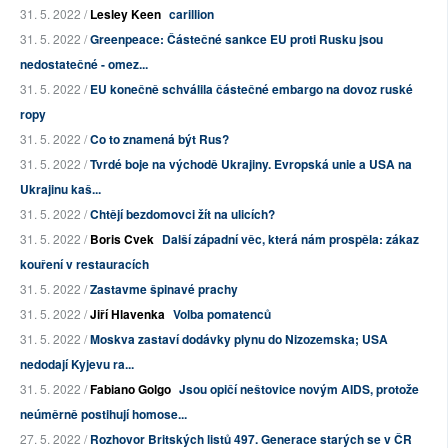
31. 5. 2022 /
Lesley Keen
carillion
31. 5. 2022 /
Greenpeace: Částečné sankce EU proti Rusku jsou
nedostatečné - omez...
31. 5. 2022 /
EU konečně schválila částečné embargo na dovoz ruské
ropy
31. 5. 2022 /
Co to znamená být Rus?
31. 5. 2022 /
Tvrdé boje na východě Ukrajiny. Evropská unie a USA na
Ukrajinu kaš...
31. 5. 2022 /
Chtějí bezdomovci žít na ulicích?
31. 5. 2022 /
Boris Cvek
Další západní věc, která nám prospěla: zákaz
kouření v restauracích
31. 5. 2022 /
Zastavme špinavé prachy
31. 5. 2022 /
Jiří Hlavenka
Volba pomatenců
31. 5. 2022 /
Moskva zastaví dodávky plynu do Nizozemska; USA
nedodají Kyjevu ra...
31. 5. 2022 /
Fabiano Golgo
Jsou opičí neštovice novým AIDS, protože
neúměrně postihují homose...
27. 5. 2022 /
Rozhovor Britských listů 497. Generace starých se v ČR