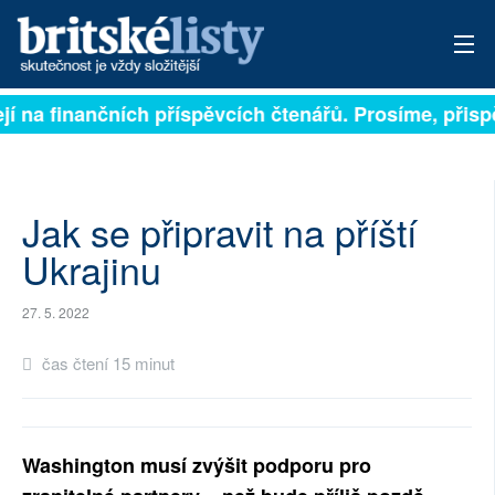
í na finančních příspěvcích čtenářů. Prosíme, přispějt
PŘIHLÁSIT
AKTUÁLNÍ VYDÁNÍ
ARCHIV
Jak se připravit na příští
Ukrajinu
ROZHOVORY
27. 5. 2022
TÉMATA
čas čtení 15 minut
NEJČTENĚJŠÍ ZA 7 DNÍ
AUTOŘI
Washington musí zvýšit podporu pro
PŘÍSPĚVKY NA PROVOZ