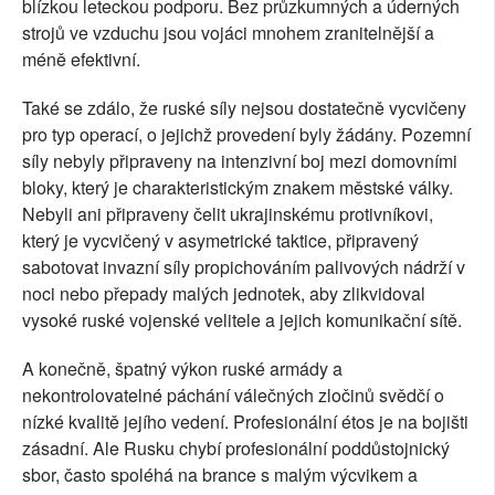
blízkou leteckou podporu. Bez průzkumných a úderných
strojů ve vzduchu jsou vojáci mnohem zranitelnější a
méně efektivní.
Také se zdálo, že ruské síly nejsou dostatečně vycvičeny
pro typ operací, o jejichž provedení byly žádány. Pozemní
síly nebyly připraveny na intenzivní boj mezi domovními
bloky, který je charakteristickým znakem městské války.
Nebyli ani připraveny čelit ukrajinskému protivníkovi,
který je vycvičený v asymetrické taktice, připravený
sabotovat invazní síly propichováním palivových nádrží v
noci nebo přepady malých jednotek, aby zlikvidoval
vysoké ruské vojenské velitele a jejich komunikační sítě.
A konečně, špatný výkon ruské armády a
nekontrolovatelné páchání válečných zločinů svědčí o
nízké kvalitě jejího vedení. Profesionální étos je na bojišti
zásadní. Ale Rusku chybí profesionální poddůstojnický
sbor, často spoléhá na brance s malým výcvikem a