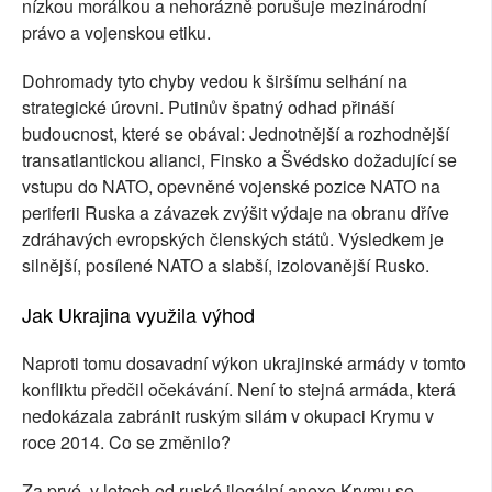
nízkou morálkou a nehorázně porušuje mezinárodní
právo a vojenskou etiku.
Dohromady tyto chyby vedou k širšímu selhání na
strategické úrovni. Putinův špatný odhad přináší
budoucnost, které se obával: Jednotnější a rozhodnější
transatlantickou alianci, Finsko a Švédsko dožadující se
vstupu do NATO, opevněné vojenské pozice NATO na
periferii Ruska a závazek zvýšit výdaje na obranu dříve
zdráhavých evropských členských států. Výsledkem je
silnější, posílené NATO a slabší, izolovanější Rusko.
Jak Ukrajina využila výhod
Naproti tomu dosavadní výkon ukrajinské armády v tomto
konfliktu předčil očekávání. Není to stejná armáda, která
nedokázala zabránit ruským silám v okupaci Krymu v
roce 2014. Co se změnilo?
Za prvé, v letech od ruské ilegální anexe Krymu se