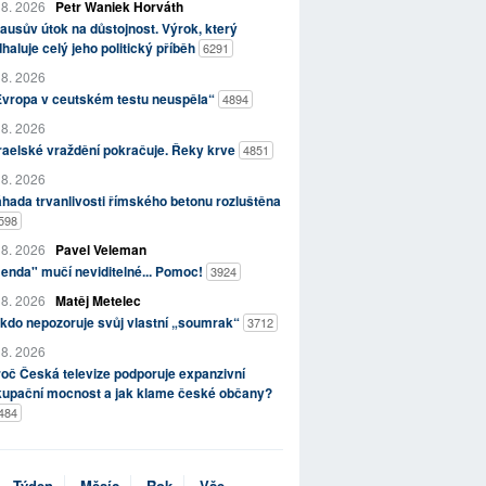
 8. 2026
Petr Waniek Horváth
ausův útok na důstojnost. Výrok, který
haluje celý jeho politický příběh
6291
 8. 2026
Evropa v ceutském testu neuspěla“
4894
 8. 2026
raelské vraždění pokračuje. Řeky krve
4851
 8. 2026
hada trvanlivosti římského betonu rozluštěna
598
 8. 2026
Pavel Veleman
enda" mučí neviditelné... Pomoc!
3924
 8. 2026
Matěj Metelec
kdo nepozoruje svůj vlastní „soumrak“
3712
 8. 2026
oč Česká televize podporuje expanzivní
kupační mocnost a jak klame české občany?
484
Týden
Měsíc
Rok
Vše