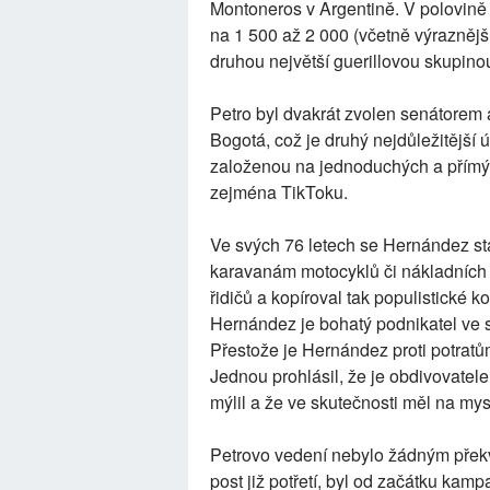
Montoneros v Argentině. V polovině 
na 1 500 až 2 000 (včetně výrazněj
druhou největší guerillovou skupino
Petro byl dvakrát zvolen senátorem 
Bogotá, což je druhý nejdůležitějš
založenou na jednoduchých a přímých
zejména TikToku.
Ve svých 76 letech se Hernández st
karavanám motocyklů či nákladních 
řidičů a kopíroval tak populistické 
Hernández je bohatý podnikatel ve 
Přestože je Hernández proti potratů
Jednou prohlásil, že je obdivovatelem
mýlil a že ve skutečnosti měl na mys
Petrovo vedení nebylo žádným překva
post již potřetí, byl od začátku ka