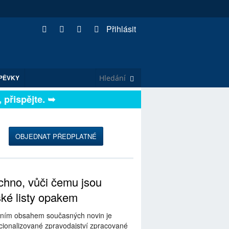
Přihlásit
PĚVKY
řispějte. ➥
OBJEDNAT PŘEDPLATNÉ
hno, vůči čemu jsou
ské listy opakem
ním obsahem současných novin je
ionalizované zpravodajství zpracované