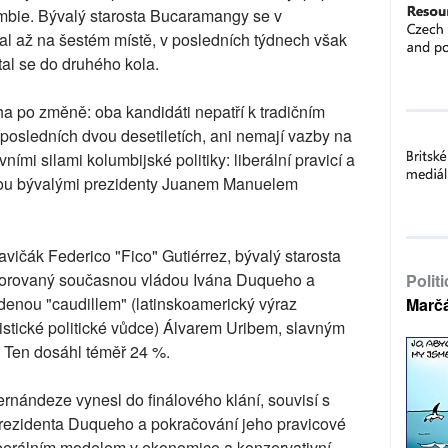
bie. Bývalý starosta Bucaramangy se v
l až na šestém místě, v posledních týdnech však
tal se do druhého kola.
ha po změně: oba kandidáti nepatří k tradičním
v posledních dvou desetiletích, ani nemají vazby na
ími silami kolumbijské politiky: liberální pravicí a
anou bývalými prezidenty Juanem Manuelem
vičák Federico "Fico" Gutiérrez, bývalý starosta
porovaný současnou vládou Ivána Duqueho a
Polit
enou "caudillem" (latinskoamerický výraz
Marč
istické politické vůdce) Álvarem Uribem, slavným
 Ten dosáhl téměř 24 %.
ernándeze vynesl do finálového klání, souvisí s
ezidenta Duqueho a pokračování jeho pravicové
liberálním modelem v ekonomice a konzervativní