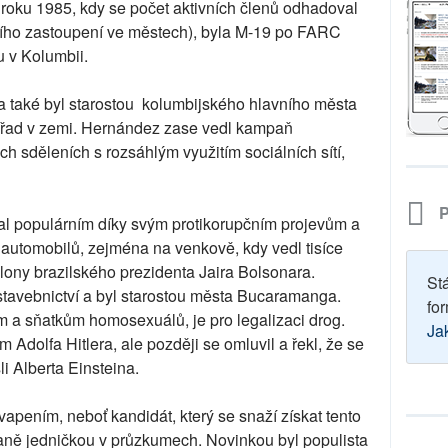
roku 1985, kdy se počet aktivních členů odhadoval
šího zastoupení ve městech), byla M-19 po FARC
u v Kolumbii.
a také byl starostou kolumbijského hlavního města
í úřad v zemi. Hernández zase vedl kampaň
 sděleních s rozsáhlým využitím sociálních sítí,
P
al populárním díky svým protikorupčním projevům a
automobilů, zejména na venkově, kdy vedl tisíce
kolony brazilského prezidenta Jaira Bolsonara.
St
stavebnictví a byl starostou města Bucaramanga.
for
m a sňatkům homosexuálů, je pro legalizaci drog.
Ja
 Adolfa Hitlera, ale později se omluvil a řekl, že se
li Alberta Einsteina.
pením, neboť kandidát, který se snaží získat tento
mpaně jedničkou v průzkumech. Novinkou byl populista