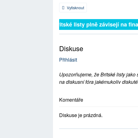
Vytisknout
Britské listy plně závisejí na fina
Diskuse
Přihlásit
Upozorňujeme, že Britské listy jako 
na diskusní fóra jakémukoliv diskuté
Komentáře
Diskuse je prázdná.