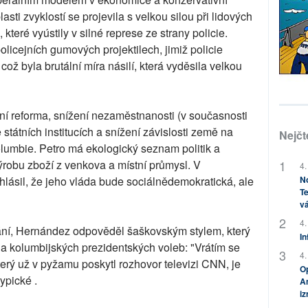
asti zvyklostí se projevila s velkou silou při lidových
teré vyústily v silné represe ze strany policie.
policejních gumových projektilech, jimiž policie
 což byla brutální míra násilí, která vyděsila velkou
rní reforma, snížení nezaměstnanosti (v současnosti
státních institucích a snížení závislosti země na
Nejčt
lumbie. Petro má ekologický seznam politik a
ýrobu zboží z venkova a místní průmysl. V
4.
lásil, že jeho vláda bude sociálnědemokratická, ale
No
Te
vá
4.
ání, Hernández odpověděl šaškovským stylem, který
In
a kolumbijských prezidentských voleb: "Vrátím se
4.
erý už v pyžamu poskytl rozhovor televizi CNN, je
Op
ypické .
Am
i