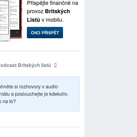
Přispějte finančně na
provoz
Britských
v mobilu.
Listů
CHCI PŘISPĚT
odcast Britských listů
áhněte si rozhovory v audio
mátu a poslouchejte je kdekoliv.
k na to?