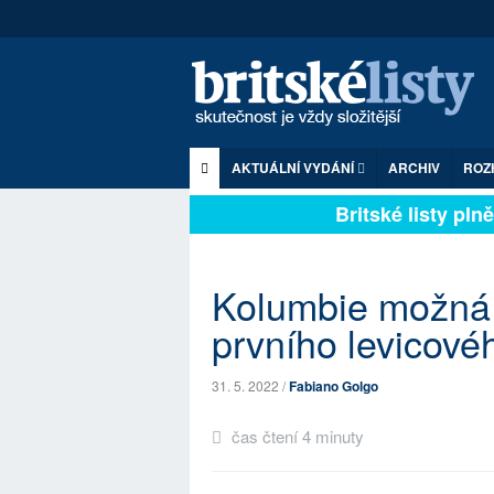
AKTUÁLNÍ VYDÁNÍ
ARCHIV
ROZ
Britské listy plně 
Kolumbie možná 
prvního levicové
31. 5. 2022 /
Fabiano Golgo
čas čtení 4 minuty