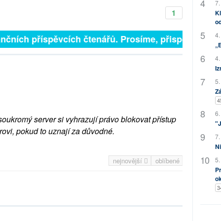
7.
1
Kl
od
4.
nčních příspěvcích čtenářů. Prosíme, přispějte. ➥
„
4.
Iz
5.
Zá
4
6.
soukromý server si vyhrazují právo blokovat přístup
"J
rovi, pokud to uznají za důvodné.
7.
Ni
5.
nejnovější
oblíbené
Pr
o
3