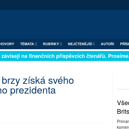
HOVORY
TÉMATA
RUBRIKY
NEJČTENĚJŠÍ
AUTOŘI
PŘÍS
závisejí na finančních příspěvcích čtenářů. Prosíme, p
brzy získá svého
ho prezidenta
Všec
Brit
Primár
komerc