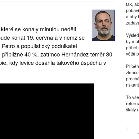
tak, a
pobavi
a aby 
zadava
 které se konaly minulou neděli,
Výsled
 bude konat 19. června a v němž se
by moh
 Petro a populistický podnikatel
příběh
l přibližně 40 %, zatímco Hernández téměř 30
větší 
mbie, kdy levice dosáhla takového úspěchu v
Příběh
zlehčo
přechá
riskant
To vše
refero
škály 