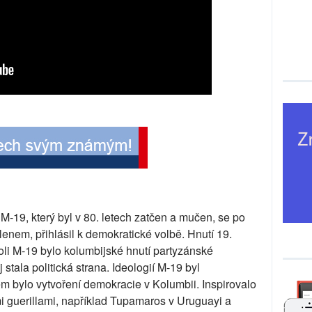
M-19, který byl v 80. letech zatčen a mučen, se po
členem, přihlásil k demokratické volbě. Hnutí 19.
li M-19 bylo kolumbijské hnutí partyzánské
stala politická strana. Ideologií M-19 byl
em bylo vytvoření demokracie v Kolumbii. Inspirovalo
i guerillami, například Tupamaros v Uruguayi a