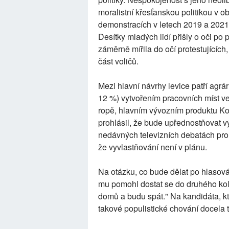
moralistní křesťanskou politikou v obl
demonstracích v letech 2019 a 2021, k
Desítky mladých lidí přišly o oči po 
záměrně mířila do očí protestujících,
část voličů.
Mezi hlavní návrhy levice patří agrá
12 %) vytvořením pracovních míst ve 
ropě, hlavním vývozním produktu Ko
prohlásil, že bude upřednostňovat v
nedávných televizních debatách proh
že vyvlastňování není v plánu.
Na otázku, co bude dělat po hlasov
mu pomohl dostat se do druhého kol
domů a budu spát." Na kandidáta, kt
takové populistické chování docela t