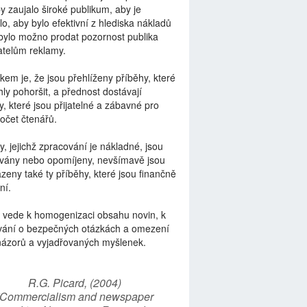
by zaujalo široké publikum, aby je
lo, aby bylo efektivní z hlediska nákladů
bylo možno prodat pozornost publika
telům reklamy.
kem je, že jsou přehlíženy příběhy, které
ly pohoršit, a přednost dostávají
y, které jsou přijatelné a zábavné pro
počet čtenářů.
y, jejichž zpracování je nákladné, jsou
vány nebo opomíjeny, nevšímavě jsou
zeny také ty příběhy, které jsou finančně
ní.
 vede k homogenizaci obsahu novin, k
vání o bezpečných otázkách a omezení
názorů a vyjadřovaných myšlenek.
R.G. Picard, (2004)
“Commercialism and newspaper