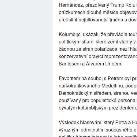
Hernández, přezdívaný Trump Kolum
průzkumech dlouhé měsíce objevova
předstihl nejcitovanější jména a dos
Kolumbijci ukázali, že převládla tou
politickým silám, které zemi vládly 
žádnou ze stran polarizace mezi hlavn
konzervativní pravicí reprezentov
Santosem a Álvarem Uribem.
Favoritem na souboj s Petrem byl pra
narkotrafikovaného Medellínu, pod
Demokratickým středem, stranou ved
používaný pro populistické personal
bývalým kolumbijským prezidentem.
Výsledek hlasování, který Petra a H
výrazným odmítnutím současného pr
politiky. Nespokojenost s jeho neo