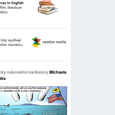
icky nekorektní karikatury
Michaela
áka