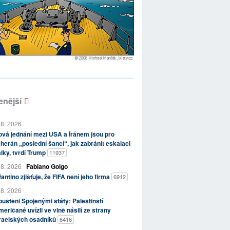
enější
 8. 2026
vá jednání mezi USA a Íránem jsou pro
herán „poslední šancí“, jak zabránit eskalaci
lky, tvrdí Trump
11937
 8. 2026
Fabiano Golgo
fantino zjišťuje, že FIFA není jeho firma
6912
 8. 2026
uštěni Spojenými státy: Palestinští
eričané uvízli ve vlně násilí ze strany
zraelských osadníků
6416