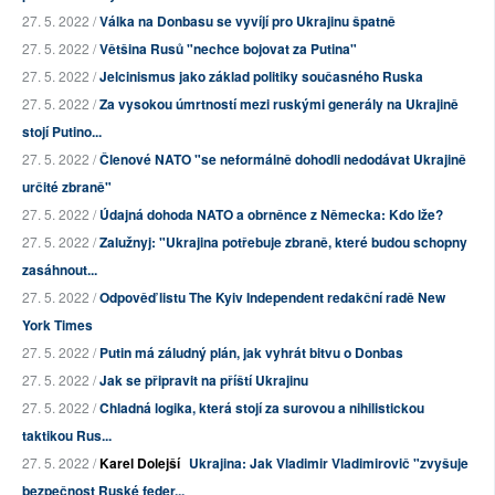
27. 5. 2022 /
Válka na Donbasu se vyvíjí pro Ukrajinu špatně
27. 5. 2022 /
Většina Rusů "nechce bojovat za Putina"
27. 5. 2022 /
Jelcinismus jako základ politiky současného Ruska
27. 5. 2022 /
Za vysokou úmrtností mezi ruskými generály na Ukrajině
stojí Putino...
27. 5. 2022 /
Členové NATO "se neformálně dohodli nedodávat Ukrajině
určité zbraně"
27. 5. 2022 /
Údajná dohoda NATO a obrněnce z Německa: Kdo lže?
27. 5. 2022 /
Zalužnyj: "Ukrajina potřebuje zbraně, které budou schopny
zasáhnout...
27. 5. 2022 /
Odpověď listu The Kyiv Independent redakční radě New
York Times
27. 5. 2022 /
Putin má záludný plán, jak vyhrát bitvu o Donbas
27. 5. 2022 /
Jak se připravit na příští Ukrajinu
27. 5. 2022 /
Chladná logika, která stojí za surovou a nihilistickou
taktikou Rus...
27. 5. 2022 /
Karel Dolejší
Ukrajina: Jak Vladimir Vladimirovič "zvyšuje
bezpečnost Ruské feder...