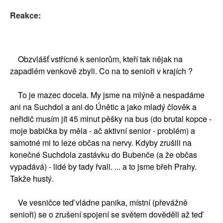
Reakce:
Obzvlášť vstřícné k seniorům, kteří tak nějak na
zapadlém venkově zbyli. Co na to senioři v krajích ?
To je mazec docela. My jsme na mlýně a nespadáme
ani na Suchdol a ani do Únětic a jako mladý člověk a
neřidič musím jít 45 minut pěšky na bus (do brutal kopce -
moje babička by měla - ač aktivní senior - problém) a
samotné mi to leze občas na nervy. Kdyby zrušili na
konečné Suchdola zastávku do Bubenče (a že občas
vypadává) - lidé by tady řvali. ... a to jsme břeh Prahy.
Takže hustý.
Ve vesničce teď vládne panika, místní (převážně
senioři) se o zrušení spojení se světem dověděli až teď