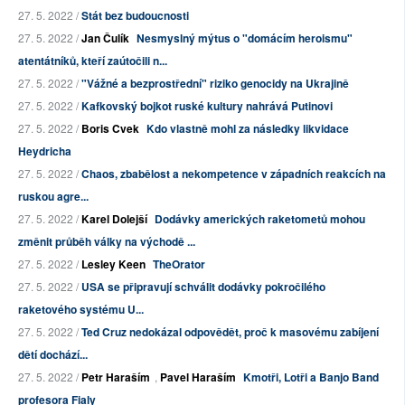
27. 5. 2022 /
Stát bez budoucnosti
27. 5. 2022 /
Jan Čulík
Nesmyslný mýtus o "domácím heroismu"
atentátníků, kteří zaútočili n...
27. 5. 2022 /
"Vážné a bezprostřední" riziko genocidy na Ukrajině
27. 5. 2022 /
Kafkovský bojkot ruské kultury nahrává Putinovi
27. 5. 2022 /
Boris Cvek
Kdo vlastně mohl za následky likvidace
Heydricha
27. 5. 2022 /
Chaos, zbabělost a nekompetence v západních reakcích na
ruskou agre...
27. 5. 2022 /
Karel Dolejší
Dodávky amerických raketometů mohou
změnit průběh války na východě ...
27. 5. 2022 /
Lesley Keen
TheOrator
27. 5. 2022 /
USA se připravují schválit dodávky pokročilého
raketového systému U...
27. 5. 2022 /
Ted Cruz nedokázal odpovědět, proč k masovému zabíjení
dětí dochází...
27. 5. 2022 /
Petr Haraším
,
Pavel Haraším
Kmotři, Lotři a Banjo Band
profesora Fialy