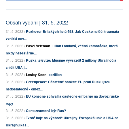
Obsah vydání | 31. 5. 2022
31. 5. 2022 /
Rozhovor Britských listů 498. Jak Česko neléčí traumata
vzniklá cov...
31. 5. 2022 /
Pavel Veleman
Lilian Landová, věčná kamarádka, která
nikdy nezestárne...
31. 5. 2022 /
Ruská televize: Musíme vyvraždit 2 miliony Ukrajinců a
zničit USA j...
31. 5. 2022 /
Lesley Keen
carillion
31. 5. 2022 /
Greenpeace: Částečné sankce EU proti Rusku jsou
nedostatečné - omez...
31. 5. 2022 /
EU konečně schválila částečné embargo na dovoz ruské
ropy
31. 5. 2022 /
Co to znamená být Rus?
31. 5. 2022 /
Tvrdé boje na východě Ukrajiny. Evropská unie a USA na
Ukrajinu kaš...