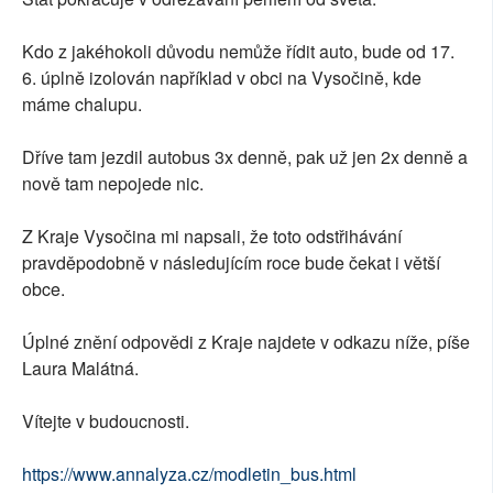
SOCIÁLNÍ SÍTĚ
Kdo z jakéhokoli důvodu nemůže řídit auto, bude od 17.
6. úplně izolován například v obci na Vysočině, kde
RUBRIKY
máme chalupu.
PLNÁ VERZE STRÁNEK
Dříve tam jezdil autobus 3x denně, pak už jen 2x denně a
nově tam nepojede nic.
Z Kraje Vysočina mi napsali, že toto odstřihávání
pravděpodobně v následujícím roce bude čekat i větší
obce.
Úplné znění odpovědi z Kraje najdete v odkazu níže, píše
Laura Malátná.
Vítejte v budoucnosti.
https://www.annalyza.cz/modletin_bus.html