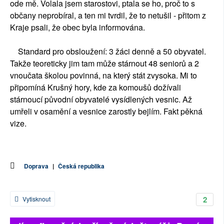
ode mě. Volala jsem starostovi, ptala se ho, proč to s
občany neprobíral, a ten mi tvrdil, že to netušil - přitom z
Kraje psali, že obec byla informována.
Standard pro obsloužení: 3 žáci denně a 50 obyvatel.
Takže teoreticky jim tam může stárnout 48 seniorů a 2
vnoučata školou povinná, na který stát zvysoka. Mi to
připomíná Krušný hory, kde za komoušů dožívali
stárnoucí původní obyvatelé vysídlených vesnic. Až
umřeli v osamění a vesnice zarostly bejlím. Fakt pěkná
vize.
Doprava
|
Česká republika
2
Vytisknout