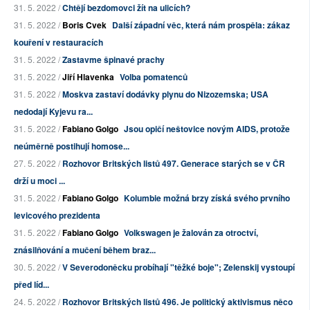
31. 5. 2022 /
Chtějí bezdomovci žít na ulicích?
31. 5. 2022 /
Boris Cvek
Další západní věc, která nám prospěla: zákaz
kouření v restauracích
31. 5. 2022 /
Zastavme špinavé prachy
31. 5. 2022 /
Jiří Hlavenka
Volba pomatenců
31. 5. 2022 /
Moskva zastaví dodávky plynu do Nizozemska; USA
nedodají Kyjevu ra...
31. 5. 2022 /
Fabiano Golgo
Jsou opičí neštovice novým AIDS, protože
neúměrně postihují homose...
27. 5. 2022 /
Rozhovor Britských listů 497. Generace starých se v ČR
drží u moci ...
31. 5. 2022 /
Fabiano Golgo
Kolumbie možná brzy získá svého prvního
levicového prezidenta
31. 5. 2022 /
Fabiano Golgo
Volkswagen je žalován za otroctví,
znásilňování a mučení během braz...
30. 5. 2022 /
V Severodoněcku probíhají "těžké boje"; Zelenskij vystoupí
před líd...
24. 5. 2022 /
Rozhovor Britských listů 496. Je politický aktivismus něco