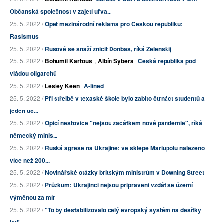
Občanská společnost v zajetí uřva...
25. 5. 2022 /
Opět mezinárodní reklama pro Českou republiku:
Rasismus
25. 5. 2022 /
Rusové se snaží zničit Donbas, říká Zelenskij
25. 5. 2022 /
Bohumil Kartous
,
Albín Sybera
Česká republika pod
vládou oligarchů
25. 5. 2022 /
Lesley Keen
A-lined
25. 5. 2022 /
Při střelbě v texaské škole bylo zabito čtrnáct studentů a
jeden uč...
25. 5. 2022 /
Opičí neštovice "nejsou začátkem nové pandemie", říká
německý minis...
25. 5. 2022 /
Ruská agrese na Ukrajině: ve sklepě Mariupolu nalezeno
více než 200...
25. 5. 2022 /
Novinářské otázky britským ministrům v Downing Street
25. 5. 2022 /
Průzkum: Ukrajinci nejsou připraveni vzdát se území
výměnou za mír
25. 5. 2022 /
"To by destabilizovalo celý evropský systém na desítky