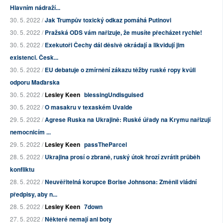
Hlavním nádraží...
30. 5. 2022 /
Jak Trumpův toxický odkaz pomáhá Putinovi
30. 5. 2022 /
Pražská ODS vám nařizuje, že musíte přecházet rychle!
30. 5. 2022 /
Exekutoři Čechy dál děsivě okrádají a likvidují jim
existenci. Česk...
30. 5. 2022 /
EU debatuje o zmírnění zákazu těžby ruské ropy kvůli
odporu Maďarska
30. 5. 2022 /
Lesley Keen
blessingUndisguised
30. 5. 2022 /
O masakru v texaském Uvalde
29. 5. 2022 /
Agrese Ruska na Ukrajině: Ruské úřady na Krymu nařizují
nemocnicím ...
29. 5. 2022 /
Lesley Keen
passTheParcel
28. 5. 2022 /
Ukrajina prosí o zbraně, ruský útok hrozí zvrátit průběh
konfliktu
28. 5. 2022 /
Neuvěřitelná korupce Borise Johnsona: Změnil vládní
předpisy, aby n...
28. 5. 2022 /
Lesley Keen
7down
27. 5. 2022 /
Některé nemají ani boty