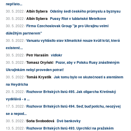
nepřísto...
30. 5. 2022 /
Albín Sybera
Odstíny šedi českého průmyslu a byznysu
30. 5. 2022 /
Albín Sybera
Pussy Riot v lublaňské Metelkove
30. 5. 2022 /
Firma Czechoslovak Group "je pro Ukrajinu velmi
důležitým partnerem"
30. 5. 2022 /
Vanuatu vyhlásilo stav klimatické nouze kvůli krizi, která
existenč...
30. 5. 2022 /
Petr Haraším
vidlokr
30. 5. 2022 /
Tomasz Oryński
Pozor, aby v Polsku Rusy znásilněným
Ukrajinkám nebyl proveden potrat!
30. 5. 2022 /
Tomáš Krystlík
Jak tomu bylo ve skutečnosti s atentátem
na Heydricha
20. 5. 2022 /
Rozhovor Britských listů 495. Jak oligarcha Křetínský
vydělává - a ...
17. 5. 2022 /
Rozhovor Britských listů 494. Seď, buď potichu, neozývej
se a nepod...
30. 5. 2022 /
Soňa Svobodová
Dvě bankovky
13. 5. 2022 /
Rozhovor Britských listů 493. Uprchlíci na pražském