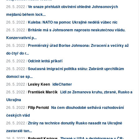
26. 5. 2022 /
Ve snaze přehlušit obvinění ohledně Johnsonových
mejdanů během lock...
26. 5. 2022 /
Kuleba: NATO na pomoc Ukrajině nedělá vůbec nic
26. 5. 2022 /
Británie má s Johnsonem naprosto neskutečnou vládu.
Konzervativní p...
26. 5. 2022 /
Premiérský úřad Borise Johnsona: Zvracení a večírky až
do čtyř do r...
26. 5. 2022 /
Odčinit letitá příkoří
26. 5. 2022 /
Současná imigrační politika státu: Zabránit uprchlíkům
domoci se sp...
26. 5. 2022 /
Lesley Keen
idleChatter
26. 5. 2022 /
František Marčík
Lidi ze Zemanova kruhu, zbraně, Rusko a
Ukrajina
26. 5. 2022 /
Filip Pertold
Na čem dlouhodobě selhává rozhodování
českých vlád
26. 5. 2022 /
Ztráty na technice donutily Rusko nasadit na Ukrajině
zastaralé tan...
26. 5. 2022 /
Bohumil Kartous
Zbraně v USA a dezinformace v ČR: