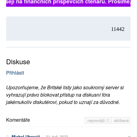
ávisejí na finančních příspěvcích čtenářů. Prosíme, př
11442
Diskuse
Přihlásit
Upozorňujeme, že Britské listy jako soukromý server si
vyhrazují právo blokovat přístup na diskusní fóra
jakémukoliv diskutérovi, pokud to uznají za důvodné.
Komentáře
nejnovější
oblíbené
Michal Uhrovič
31. kvě. 2022