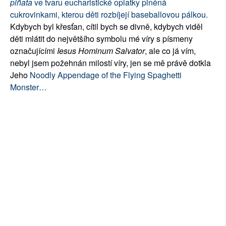
piñata
ve tvaru eucharistické oplatky plněná
cukrovinkami, kterou děti rozbíjejí baseballovou pálkou.
Kdybych byl křesťan, cítil bych se divně, kdybych viděl
děti mlátit do největšího symbolu mé víry s písmeny
označujícími
Iesus Hominum Salvator
, ale co já vím,
nebyl jsem požehnán milostí víry, jen se mě právě dotkla
Jeho
Noodly Appendage of the Flying Spaghetti
Monster…