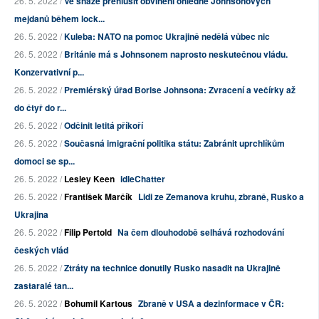
26. 5. 2022 /
Ve snaze přehlušit obvinění ohledně Johnsonových
mejdanů během lock...
26. 5. 2022 /
Kuleba: NATO na pomoc Ukrajině nedělá vůbec nic
26. 5. 2022 /
Británie má s Johnsonem naprosto neskutečnou vládu.
Konzervativní p...
26. 5. 2022 /
Premiérský úřad Borise Johnsona: Zvracení a večírky až
do čtyř do r...
26. 5. 2022 /
Odčinit letitá příkoří
26. 5. 2022 /
Současná imigrační politika státu: Zabránit uprchlíkům
domoci se sp...
26. 5. 2022 /
Lesley Keen
idleChatter
26. 5. 2022 /
František Marčík
Lidi ze Zemanova kruhu, zbraně, Rusko a
Ukrajina
26. 5. 2022 /
Filip Pertold
Na čem dlouhodobě selhává rozhodování
českých vlád
26. 5. 2022 /
Ztráty na technice donutily Rusko nasadit na Ukrajině
zastaralé tan...
26. 5. 2022 /
Bohumil Kartous
Zbraně v USA a dezinformace v ČR: