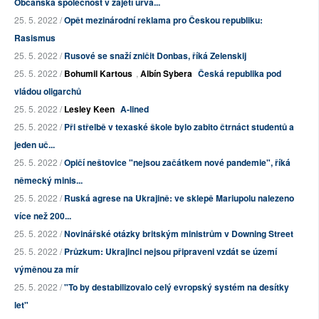
Občanská společnost v zajetí uřva...
25. 5. 2022 /
Opět mezinárodní reklama pro Českou republiku:
Rasismus
25. 5. 2022 /
Rusové se snaží zničit Donbas, říká Zelenskij
25. 5. 2022 /
Bohumil Kartous
,
Albín Sybera
Česká republika pod
vládou oligarchů
25. 5. 2022 /
Lesley Keen
A-lined
25. 5. 2022 /
Při střelbě v texaské škole bylo zabito čtrnáct studentů a
jeden uč...
25. 5. 2022 /
Opičí neštovice "nejsou začátkem nové pandemie", říká
německý minis...
25. 5. 2022 /
Ruská agrese na Ukrajině: ve sklepě Mariupolu nalezeno
více než 200...
25. 5. 2022 /
Novinářské otázky britským ministrům v Downing Street
25. 5. 2022 /
Průzkum: Ukrajinci nejsou připraveni vzdát se území
výměnou za mír
25. 5. 2022 /
"To by destabilizovalo celý evropský systém na desítky
let"