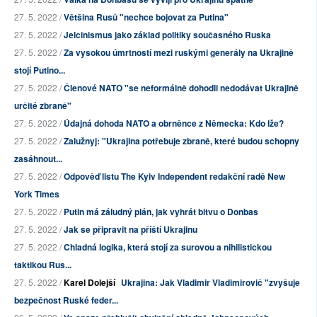
27. 5. 2022 /
Většina Rusů "nechce bojovat za Putina"
27. 5. 2022 /
Jelcinismus jako základ politiky současného Ruska
27. 5. 2022 /
Za vysokou úmrtností mezi ruskými generály na Ukrajině
stojí Putino...
27. 5. 2022 /
Členové NATO "se neformálně dohodli nedodávat Ukrajině
určité zbraně"
27. 5. 2022 /
Údajná dohoda NATO a obrněnce z Německa: Kdo lže?
27. 5. 2022 /
Zalužnyj: "Ukrajina potřebuje zbraně, které budou schopny
zasáhnout...
27. 5. 2022 /
Odpověď listu The Kyiv Independent redakční radě New
York Times
27. 5. 2022 /
Putin má záludný plán, jak vyhrát bitvu o Donbas
27. 5. 2022 /
Jak se připravit na příští Ukrajinu
27. 5. 2022 /
Chladná logika, která stojí za surovou a nihilistickou
taktikou Rus...
27. 5. 2022 /
Karel Dolejší
Ukrajina: Jak Vladimir Vladimirovič "zvyšuje
bezpečnost Ruské feder...