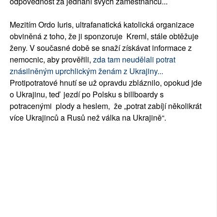
odpovědnost za jednání svých zaměstnanců...
Mezitím Ordo Iuris, ultrafanatická katolická organizace
obviněná z toho, že ji sponzoruje Kreml, stále obtěžuje
ženy. V současné době se snaží získávat informace z
nemocnic, aby prověřili,
zda tam neudělali potrat
znásilněným uprchlickým ženám z Ukrajiny...
Protipotratové hnutí se už opravdu zbláznilo, opokud jde
o Ukrajinu, teď jezdí po Polsku s billboardy s
potracenými plody a heslem, že „potrat zabíjí několikrát
více Ukrajinců a Rusů než válka na Ukrajině“.