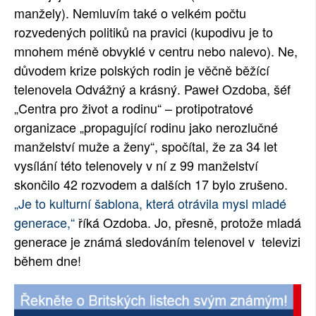
manžely). Nemluvím také o velkém počtu
rozvedených politiků na pravici (kupodivu je to
mnohem méně obvyklé v centru nebo nalevo). Ne,
důvodem krize polských rodin je věčně běžící
telenovela Odvážný a krásný. Paweł Ozdoba, šéf
„Centra pro život a rodinu“ – protipotratové
organizace „propagující rodinu jako nerozlučné
manželství muže a ženy“, spočítal, že za 34 let
vysílání této telenovely v ní z 99 manželství
skončilo 42 rozvodem a dalších 17 bylo zrušeno.
„Je to kulturní šablona, ​​která otrávila mysl mladé
generace,“
říká Ozdoba. Jo, přesně, protože mladá
generace je známá sledováním telenovel v televizi
během dne!