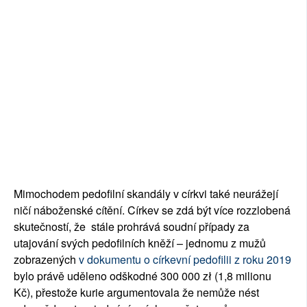
Mimochodem pedofilní skandály v církvi také neurážejí
ničí náboženské cítění. Církev se zdá být více rozzlobená
skutečností, že stále prohrává soudní případy za
utajování svých pedofilních kněží – jednomu z mužů
zobrazených
v dokumentu o církevní pedofilii z roku 2019
bylo právě uděleno odškodné 300 000 zł (1,8 milionu
Kč), přestože kurie argumentovala že nemůže nést