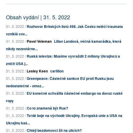
Obsah vydání | 31. 5. 2022
31. 5. 2022 /
Rozhovor Britských listů 498. Jak Česko neléčí traumata
vzniklá cov...
31. 5. 2022 /
Pavel Veleman
Lilian Landová, věčná kamarádka, která
nikdy nezestárne...
31. 5. 2022 /
Ruská televize: Musíme vyvraždit 2 miliony Ukrajinců a
zničit USA j...
31. 5. 2022 /
Lesley Keen
carillion
31. 5. 2022 /
Greenpeace: Částečné sankce EU proti Rusku jsou
nedostatečné - omez...
31. 5. 2022 /
EU konečně schválila částečné embargo na dovoz ruské
ropy
31. 5. 2022 /
Co to znamená být Rus?
31. 5. 2022 /
Tvrdé boje na východě Ukrajiny. Evropská unie a USA na
Ukrajinu kaš...
31. 5. 2022 /
Chtějí bezdomovci žít na ulicích?