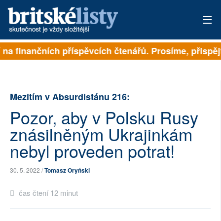
na finančních příspěvcích čtenářů. Prosíme, přispějte.
PŘIHLÁSIT
AKTUÁLNÍ VYDÁNÍ
Mezitím v Absurdistánu 216:
ARCHIV
Pozor, aby v Polsku Rusy
ROZHOVORY
znásilněným Ukrajinkám
TÉMATA
nebyl proveden potrat!
NEJČTENĚJŠÍ ZA 7 DNÍ
30. 5. 2022 /
Tomasz Oryński
AUTOŘI
čas čtení 12 minut
PŘÍSPĚVKY NA PROVOZ