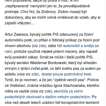
není připravená, takže by přišla o moc. A tím
„nepřipravená“ nemyslím jen to, že provděpodobně
prohraje. Chci říct, že Ziobrovy Ziobro musejí být
dokončeny, aby se mohli volně vměšovat do voleb, aby si
zajistili vítězství…
Artur Zawisza, bývalý politik PiS odsouzený za řízení
automobilu poté, co přišel o řidičský průkaz za řízení pod
vlivem alkoholu (viz
zde
), stále
řídí automobil a směje se
nám
, protože využívá nějaké právní mezery, aby napadl
svůj poslední zákaz. Smát se může i další politik PiS,
bývalý senátor Waldemar Bonkowski, který byl shledán
vinným z týrání zvířat poté, co táhl svého psa za autem po
asfaltu (více viz
zde
),
dostal pouze podmíněný trest.
Tvrdí, že je nevinen, a že jen "zpětně venčil psa". Policie
ve Vratislavi, známá vraždou Igora Stachowiaka, kterého
měla ve vazbě (více viz
zde
),
skončila za velmi
podezřelých okolností s dalším mrtvým podezřelým
. Po
více než deseti letech urážení lidí konspiračními teoriemi