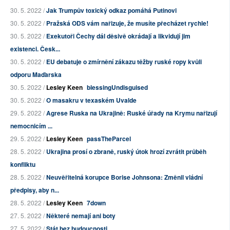
30. 5. 2022 /
Jak Trumpův toxický odkaz pomáhá Putinovi
30. 5. 2022 /
Pražská ODS vám nařizuje, že musíte přecházet rychle!
30. 5. 2022 /
Exekutoři Čechy dál děsivě okrádají a likvidují jim
existenci. Česk...
30. 5. 2022 /
EU debatuje o zmírnění zákazu těžby ruské ropy kvůli
odporu Maďarska
30. 5. 2022 /
Lesley Keen
blessingUndisguised
30. 5. 2022 /
O masakru v texaském Uvalde
29. 5. 2022 /
Agrese Ruska na Ukrajině: Ruské úřady na Krymu nařizují
nemocnicím ...
29. 5. 2022 /
Lesley Keen
passTheParcel
28. 5. 2022 /
Ukrajina prosí o zbraně, ruský útok hrozí zvrátit průběh
konfliktu
28. 5. 2022 /
Neuvěřitelná korupce Borise Johnsona: Změnil vládní
předpisy, aby n...
28. 5. 2022 /
Lesley Keen
7down
27. 5. 2022 /
Některé nemají ani boty
27. 5. 2022 /
Stát bez budoucnosti