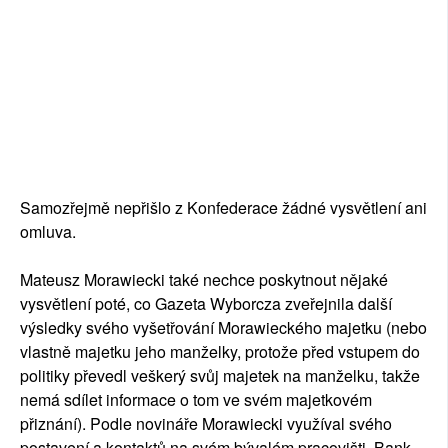
Samozřejmě nepřišlo z Konfederace žádné vysvětlení ani
omluva.
Mateusz Morawiecki také nechce poskytnout nějaké
vysvětlení poté, co Gazeta Wyborcza zveřejnila další
výsledky svého vyšetřování Morawieckého majetku (nebo
vlastně majetku jeho manželky, protože před vstupem do
politiky převedl veškerý svůj majetek na manželku, takže
nemá sdílet informace o tom ve svém majetkovém
přiznání). Podle novináře Morawiecki využíval svého
postavení a kontaktů na svém bývalém pracovišti, Bank