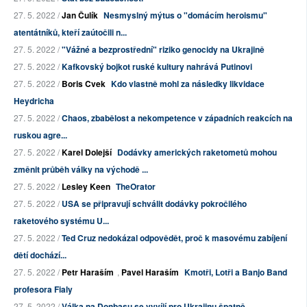
27. 5. 2022 /
Jan Čulík
Nesmyslný mýtus o "domácím heroismu"
atentátníků, kteří zaútočili n...
27. 5. 2022 /
"Vážné a bezprostřední" riziko genocidy na Ukrajině
27. 5. 2022 /
Kafkovský bojkot ruské kultury nahrává Putinovi
27. 5. 2022 /
Boris Cvek
Kdo vlastně mohl za následky likvidace
Heydricha
27. 5. 2022 /
Chaos, zbabělost a nekompetence v západních reakcích na
ruskou agre...
27. 5. 2022 /
Karel Dolejší
Dodávky amerických raketometů mohou
změnit průběh války na východě ...
27. 5. 2022 /
Lesley Keen
TheOrator
27. 5. 2022 /
USA se připravují schválit dodávky pokročilého
raketového systému U...
27. 5. 2022 /
Ted Cruz nedokázal odpovědět, proč k masovému zabíjení
dětí dochází...
27. 5. 2022 /
Petr Haraším
,
Pavel Haraším
Kmotři, Lotři a Banjo Band
profesora Fialy
27. 5. 2022 /
Válka na Donbasu se vyvíjí pro Ukrajinu špatně