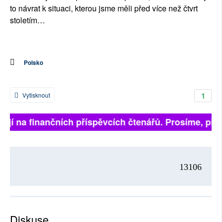
to návrat k situaci, kterou jsme měli před více než čtvrt
stoletím…
Polsko
1
Vytisknout
jí na finančních příspěvcích čtenářů. Prosíme, přispě
13106
Diskuse