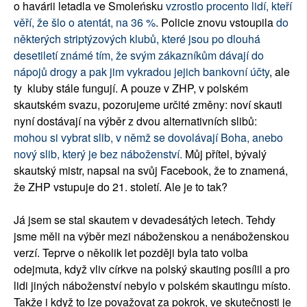
o havárii letadla ve Smoleńsku
vzrostlo procento lidí, kteří
věří, že šlo o atentát, na 36 %
. Policie znovu vstoupila
do
některých striptýzových klubů, které jsou po dlouhá
desetiletí známé tím, že svým zákazníkům dávají do
nápojů drogy a pak jim vykradou jejich bankovní účty
, ale
ty kluby stále fungují. A pouze v ZHP, v polském
skautském svazu, pozorujeme určité změny: noví skauti
nyní dostávají na výběr z dvou alternativních slibů:
mohou si vybrat slib, v němž se dovolávají Boha, anebo
nový slib, který je bez náboženství.
Můj přítel, bývalý
skautský mistr, napsal na svůj Facebook, že to znamená,
že ZHP vstupuje do 21. století. Ale je to tak?
Já jsem se stal skautem v devadesátých letech. Tehdy
jsme měli na výběr mezi náboženskou a nenáboženskou
verzí. Teprve o několik let později byla tato volba
odejmuta, když vliv církve na polský skauting posílil a pro
lidi jiných náboženství nebylo v polském skautingu místo.
Takže i když to lze považovat za pokrok, ve skutečnosti je