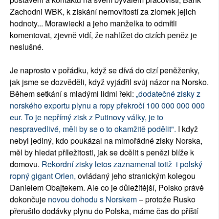
Zachodni WBK, k získání nemovitostí za zlomek jejich
hodnoty... Morawiecki a jeho manželka to odmítli
komentovat, zjevně vidí, že nahlížet do cizích peněz je
neslušné.
Je naprosto v pořádku, když se dívá do cizí peněženky,
jak jsme se dozvěděli, když vyjádřil svůj názor na Norsko.
Během setkání s mladými lidmi řekl:
„dodatečné zisky z
norského exportu plynu a ropy překročí 100 000 000 000
eur.
To je nepřímý zisk z Putinovy ​​války, je to
nespravedlivé, měli by se o to okamžitě podělit".
I když
nebyl jediný, kdo poukázal na mimořádné zisky Norska,
měl by hledat příležitosti, jak se dcělit s penězi blíže k
domovu.
Rekordní zisky letos zaznamenal totiž i polský
ropný gigant Orlen,
ovládaný jeho stranickým kolegou
Danielem Obajtekem. Ale co je důležitější, Polsko právě
dokončuje
novou dohodu s Norskem
– protože Rusko
přerušilo dodávky plynu do Polska, máme čas do příští