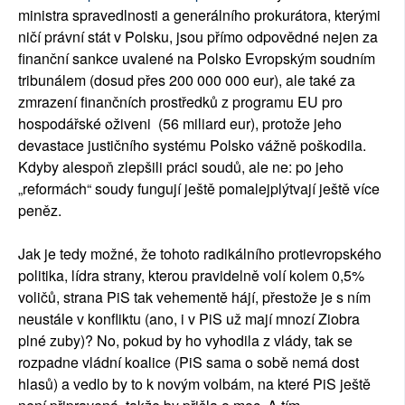
ministra spravedlnosti a generálního prokurátora, kterými
ničí právní stát v Polsku, jsou přímo odpovědné nejen za
finanční sankce uvalené na Polsko Evropským soudním
tribunálem (dosud přes 200 000 000 eur), ale také za
zmrazení finančních prostředků z programu EU pro
hospodářské oživeni (56 miliard eur), protože jeho
devastace justičního systému Polsko vážně poškodila.
Kdyby alespoň zlepšili práci soudů, ale ne: po jeho
„reformách“ soudy fungují ještě pomalejplýtvají ještě více
peněz.
Jak je tedy možné, že tohoto radikálního protievropského
politika, lídra strany, kterou pravidelně volí kolem 0,5%
voličů, strana PiS tak vehementě hájí, přestože je s ním
neustále v konfliktu (ano, i v PiS už mají mnozí Ziobra
plné zuby)? No, pokud by ho vyhodila z vlády, tak se
rozpadne vládní koalice (PiS sama o sobě nemá dost
hlasů) a vedlo by to k novým volbám, na které PiS ještě