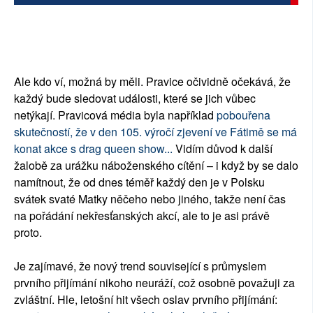
Ale kdo ví, možná by měli. Pravice očividně očekává, že
každý bude sledovat události, které se jich vůbec
netýkají. Pravicová média byla například
pobouřena
skutečností, že v den 105. výročí zjevení ve Fátimě se má
konat akce s drag queen show...
Vidím důvod k další
žalobě za urážku náboženského cítění – i když by se dalo
namítnout, že od dnes téměř každý den je v Polsku
svátek svaté Matky něčeho nebo jiného, ​​takže není čas
na pořádání nekřesťanských akcí, ale to je asi právě
proto.
Je zajímavé, že nový trend související s průmyslem
prvního přijímání nikoho neuráží, což osobně považuji za
zvláštní. Hle, letošní hit všech oslav prvního přijímání: