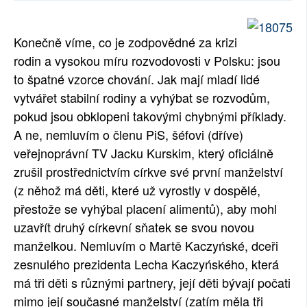
SOCIÁLNÍ SÍTĚ
Konečně víme, co je zodpovědné za krizi
RUBRIKY
rodin a vysokou míru rozvodovosti v Polsku: jsou
to špatné vzorce chování. Jak mají mladí lidé
PLNÁ VERZE STRÁNEK
vytvářet stabilní rodiny a vyhýbat se rozvodům,
pokud jsou obklopeni takovými chybnými příklady.
A ne, nemluvím o členu PiS, šéfovi (dříve)
veřejnoprávní TV Jacku Kurskim, který oficiálně
zrušil prostřednictvím církve své první manželství
(z něhož má děti, které už vyrostly v dospělé,
přestože se vyhýbal placení alimentů), aby mohl
uzavřít druhý církevní sňatek se svou novou
manželkou. Nemluvím o Martě Kaczyńské, dceři
zesnulého prezidenta Lecha Kaczyńského, která
má tři děti s různými partnery, její děti bývají počati
mimo její současné manželství (zatím měla tři