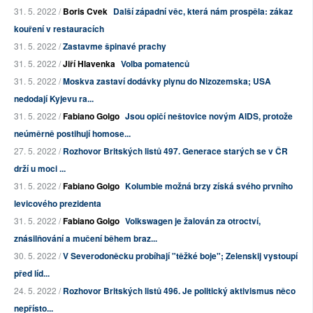
31. 5. 2022 /
Boris Cvek
Další západní věc, která nám prospěla: zákaz
kouření v restauracích
31. 5. 2022 /
Zastavme špinavé prachy
31. 5. 2022 /
Jiří Hlavenka
Volba pomatenců
31. 5. 2022 /
Moskva zastaví dodávky plynu do Nizozemska; USA
nedodají Kyjevu ra...
31. 5. 2022 /
Fabiano Golgo
Jsou opičí neštovice novým AIDS, protože
neúměrně postihují homose...
27. 5. 2022 /
Rozhovor Britských listů 497. Generace starých se v ČR
drží u moci ...
31. 5. 2022 /
Fabiano Golgo
Kolumbie možná brzy získá svého prvního
levicového prezidenta
31. 5. 2022 /
Fabiano Golgo
Volkswagen je žalován za otroctví,
znásilňování a mučení během braz...
30. 5. 2022 /
V Severodoněcku probíhají "těžké boje"; Zelenskij vystoupí
před líd...
24. 5. 2022 /
Rozhovor Britských listů 496. Je politický aktivismus něco
nepřísto...