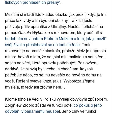
tiskových prohlášeních přesný“.
Mezitím si mladí lidé kladou otázku, jak přežít, když je trh
práce tak tvrdý a trh bydlení obtížný – a krizi ještě
přiživuje příliv uprchlíků z Ukrajiny. Naštěstí přichází na
pomoc
Gazeta Wyborcza
s rozhovorem, který udělali s
hudebním novinářem Piotrem Metzem o tom, jak „omezil“
svůj život a přestěhoval se do lodi na řece.
Tento
rozhovor je naprostá katastrofa, protože Metz je naprosto
mimo: hovoří o tom, že se „stal minimalistou a soustředil
se jen na věci, které opravdu potřebuje“. Pak ovšem
dodává, že si svůj byt nechal a chodí tam, kdykoli
potřebuje něco, co se mu nevešlo do nového domu na
vodě. Řešení bytové krize, jak si Wyborcza zřejmě
myslela, to tedy asi zrovna není…
Kromě toho se věci v Polsku vyvíjejí obvyklým způsobem.
Zbigniew Ziobro zůstal ve funkci poté,
co pokus o jeho
odvolání v parlamentu neuspě
l. Jeho činy ve funkci