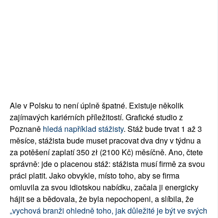
Ale v Polsku to není úplně špatné. Existuje několik
zajímavých kariérních příležitostí. Grafické studio z
Poznaně
hledá například stážisty
. Stáž bude trvat 1 až 3
měsíce, stážista bude muset pracovat dva dny v týdnu a
za potěšení zaplatí 350 zł (2100 Kč) měsíčně. Ano, čtete
správně: jde o placenou stáž: stážista musí firmě za svou
práci platit. Jako obvykle, místo toho, aby se firma
omluvila za svou idiotskou nabídku, začala ji energicky
hájit se a bědovala, že byla nepochopeni, a slíbila, že
„vychová branži ohledně toho, jak důležité je být ve svých