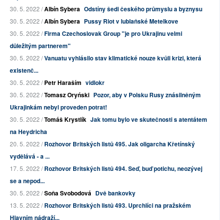
30. 5. 2022 /
Albín Sybera
Odstíny šedi českého průmyslu a byznysu
30. 5. 2022 /
Albín Sybera
Pussy Riot v lublaňské Metelkove
30. 5. 2022 /
Firma Czechoslovak Group "je pro Ukrajinu velmi
důležitým partnerem"
30. 5. 2022 /
Vanuatu vyhlásilo stav klimatické nouze kvůli krizi, která
existenč...
30. 5. 2022 /
Petr Haraším
vidlokr
30. 5. 2022 /
Tomasz Oryński
Pozor, aby v Polsku Rusy znásilněným
Ukrajinkám nebyl proveden potrat!
30. 5. 2022 /
Tomáš Krystlík
Jak tomu bylo ve skutečnosti s atentátem
na Heydricha
20. 5. 2022 /
Rozhovor Britských listů 495. Jak oligarcha Křetínský
vydělává - a ...
17. 5. 2022 /
Rozhovor Britských listů 494. Seď, buď potichu, neozývej
se a nepod...
30. 5. 2022 /
Soňa Svobodová
Dvě bankovky
13. 5. 2022 /
Rozhovor Britských listů 493. Uprchlíci na pražském
Hlavním nádraží...