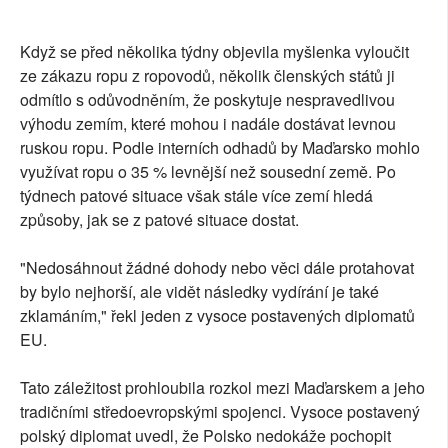
Když se před několika týdny objevila myšlenka vyloučit
ze zákazu ropu z ropovodů, několik členských států ji
odmítlo s odůvodněním, že poskytuje nespravedlivou
výhodu zemím, které mohou i nadále dostávat levnou
ruskou ropu. Podle interních odhadů by Maďarsko mohlo
využívat ropu o 35 % levnější než sousední země. Po
týdnech patové situace však stále více zemí hledá
způsoby, jak se z patové situace dostat.
"Nedosáhnout žádné dohody nebo věci dále protahovat
by bylo nejhorší, ale vidět následky vydírání je také
zklamáním," řekl jeden z vysoce postavených diplomatů
EU.
Tato záležitost prohloubila rozkol mezi Maďarskem a jeho
tradičními středoevropskými spojenci. Vysoce postavený
polský diplomat uvedl, že Polsko nedokáže pochopit