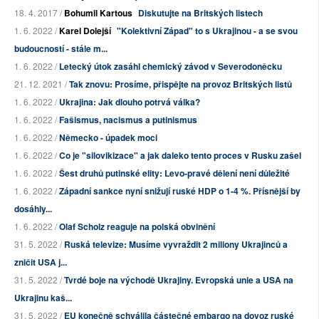
18. 4. 2017 /
Bohumil Kartous
Diskutujte na Britských listech
1. 6. 2022 /
Karel Dolejší
"Kolektivní Západ" to s Ukrajinou - a se svou
budoucností - stále m...
1. 6. 2022 /
Letecký útok zasáhl chemický závod v Severodoněcku
21. 12. 2021 /
Tak znovu: Prosíme, přispějte na provoz Britských listů
1. 6. 2022 /
Ukrajina: Jak dlouho potrvá válka?
1. 6. 2022 /
Fašismus, nacismus a putinismus
1. 6. 2022 /
Německo - úpadek moci
1. 6. 2022 /
Co je "silovikizace" a jak daleko tento proces v Rusku zašel
1. 6. 2022 /
Šest druhů putinské elity: Levo-pravé dělení není důležité
1. 6. 2022 /
Západní sankce nyní snižují ruské HDP o 1-4 %. Přísnější by
dosáhly...
1. 6. 2022 /
Olaf Scholz reaguje na polská obvinění
31. 5. 2022 /
Ruská televize: Musíme vyvraždit 2 miliony Ukrajinců a
zničit USA j...
31. 5. 2022 /
Tvrdé boje na východě Ukrajiny. Evropská unie a USA na
Ukrajinu kaš...
31. 5. 2022 /
EU konečně schválila částečné embargo na dovoz ruské