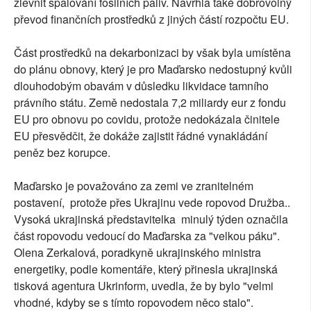
zlevnit spalování fosilních paliv. Navrhla také dobrovolný
převod finančních prostředků z jiných částí rozpočtu EU.
Část prostředků na dekarbonizaci by však byla umístěna
do plánu obnovy, který je pro Maďarsko nedostupný kvůli
dlouhodobým obavám v důsledku likvidace tamního
právního státu. Země nedostala 7,2 miliardy eur z fondu
EU pro obnovu po covidu, protože nedokázala činitele
EU přesvědčit, že dokáže zajistit řádné vynakládání
peněz bez korupce.
Maďarsko je považováno za zemi ve zranitelném
postavení, protože přes Ukrajinu vede ropovod Družba..
Vysoká ukrajinská představitelka minulý týden označila
část ropovodu vedoucí do Maďarska za "velkou páku".
Olena Zerkalová, poradkyně ukrajinského ministra
energetiky, podle komentáře, který přinesla ukrajinská
tisková agentura Ukrinform, uvedla, že by bylo "velmi
vhodné, kdyby se s tímto ropovodem něco stalo".