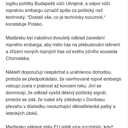
logiku politiky Budapešti vůči Ukrajině, a odpor vůči
ropnému embargu označil spíše za politický než
technický. "Dostali vše, co je technicky rozumné,"
konstatuje Polsko.
Maďarsku byl nabídnut dvouletý odklad zavedení
ropného embarga, aby mělo čas na přebudování rafinerií
a zřízení nových ropných tras od svého jižního souseda
Chorvatska.
Někteří doporučují nespěchat s unáhlenou dohodou,
protože se předpokládalo, že navrhované ropné embargo
vstoupí zcela v platnost až koncem roku. Jiní se
domnívají, že odklad vysílá děsivý politický signál,
protože se zdá, že ruské síly získávají v Donbasu
převahu v důsledku neutuchající dělostřelecké palby a
leteckých útoků.
Maďarsko některé státy EU ještě více rozzlobilo, když