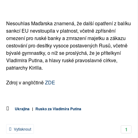
Nesouhlas Maďarska znamená, že další opatření z balíku
sankcí EU nevstoupila v platnost, včetně zpřísnění
omezení pro ruské banky a zmrazení majetku a zákazu
cestování pro desítky vysoce postavených Rusů, včetně
bývalé gymnastky, o níž se proslýchá, že je přítelkyní
Vladimira Putina, a hlavy ruské pravoslavné církve,
patriarchy Kirilla.
Zdroj v angličtině
ZDE
Ukrajina
|
Rusko za Vladimíra Putina
1
Vytisknout