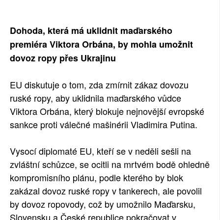
SOCIÁLNÍ SÍTĚ
Dohoda, která má uklidnit maďarského
RUBRIKY
premiéra Viktora Orbána, by mohla umožnit
dovoz ropy přes Ukrajinu
PLNÁ VERZE STRÁNEK
EU diskutuje o tom, zda zmírnit zákaz dovozu
ruské ropy, aby uklidnila maďarského vůdce
Viktora Orbána, který blokuje nejnovější evropské
sankce proti válečné mašinérii Vladimira Putina.
Vysocí diplomaté EU, kteří se v neděli sešli na
zvláštní schůzce, se ocitli na mrtvém bodě ohledně
kompromisního plánu, podle kterého by blok
zakázal dovoz ruské ropy v tankerech, ale povolil
by dovoz ropovody, což by umožnilo Maďarsku,
Slovensku a České republice pokračovat v