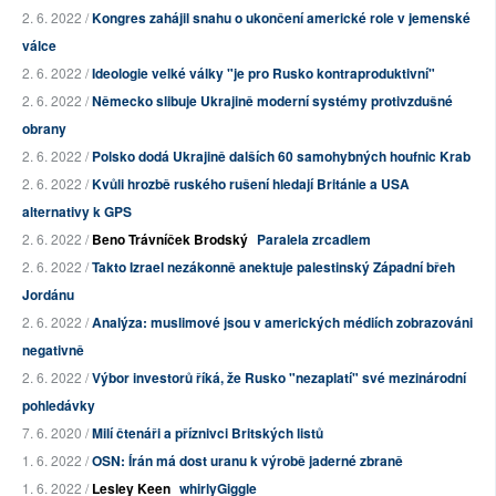
2. 6. 2022 /
Kongres zahájil snahu o ukončení americké role v jemenské
válce
2. 6. 2022 /
Ideologie velké války "je pro Rusko kontraproduktivní"
2. 6. 2022 /
Německo slibuje Ukrajině moderní systémy protivzdušné
obrany
2. 6. 2022 /
Polsko dodá Ukrajině dalších 60 samohybných houfnic Krab
2. 6. 2022 /
Kvůli hrozbě ruského rušení hledají Británie a USA
alternativy k GPS
2. 6. 2022 /
Beno Trávníček Brodský
Paralela zrcadlem
2. 6. 2022 /
Takto Izrael nezákonně anektuje palestinský Západní břeh
Jordánu
2. 6. 2022 /
Analýza: muslimové jsou v amerických médiích zobrazováni
negativně
2. 6. 2022 /
Výbor investorů říká, že Rusko "nezaplatí" své mezinárodní
pohledávky
7. 6. 2020 /
Milí čtenáři a příznivci Britských listů
1. 6. 2022 /
OSN: Írán má dost uranu k výrobě jaderné zbraně
1. 6. 2022 /
Lesley Keen
whirlyGiggle