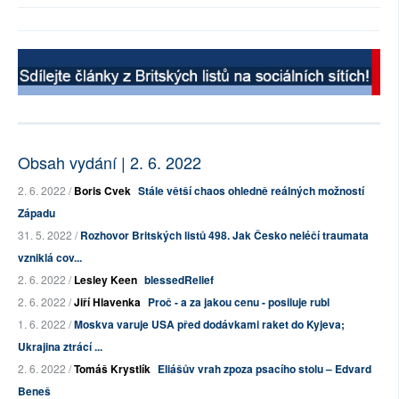
Obsah vydání | 2. 6. 2022
2. 6. 2022 /
Boris Cvek
Stále větší chaos ohledně reálných možností
Západu
31. 5. 2022 /
Rozhovor Britských listů 498. Jak Česko neléčí traumata
vzniklá cov...
2. 6. 2022 /
Lesley Keen
blessedRelief
2. 6. 2022 /
Jiří Hlavenka
Proč - a za jakou cenu - posiluje rubl
1. 6. 2022 /
Moskva varuje USA před dodávkami raket do Kyjeva;
Ukrajina ztrácí ...
2. 6. 2022 /
Tomáš Krystlík
Eliášův vrah zpoza psacího stolu – Edvard
Beneš