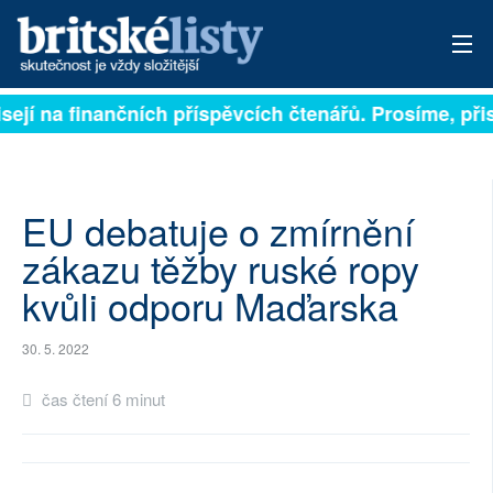
sejí na finančních příspěvcích čtenářů. Prosíme, přisp
PŘIHLÁSIT
AKTUÁLNÍ VYDÁNÍ
ARCHIV
EU debatuje o zmírnění
zákazu těžby ruské ropy
ROZHOVORY
kvůli odporu Maďarska
TÉMATA
30. 5. 2022
NEJČTENĚJŠÍ ZA 7 DNÍ
čas čtení 6 minut
AUTOŘI
PŘÍSPĚVKY NA PROVOZ