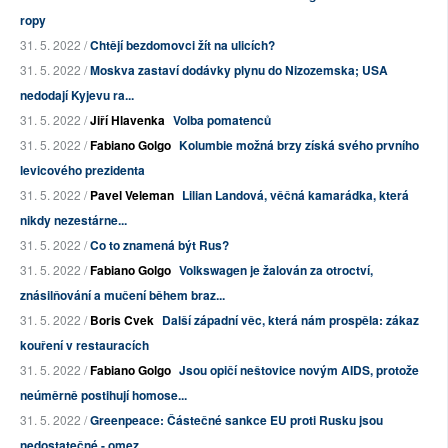
ropy
31. 5. 2022 /
Chtějí bezdomovci žít na ulicích?
31. 5. 2022 /
Moskva zastaví dodávky plynu do Nizozemska; USA
nedodají Kyjevu ra...
31. 5. 2022 /
Jiří Hlavenka
Volba pomatenců
31. 5. 2022 /
Fabiano Golgo
Kolumbie možná brzy získá svého prvního
levicového prezidenta
31. 5. 2022 /
Pavel Veleman
Lilian Landová, věčná kamarádka, která
nikdy nezestárne...
31. 5. 2022 /
Co to znamená být Rus?
31. 5. 2022 /
Fabiano Golgo
Volkswagen je žalován za otroctví,
znásilňování a mučení během braz...
31. 5. 2022 /
Boris Cvek
Další západní věc, která nám prospěla: zákaz
kouření v restauracích
31. 5. 2022 /
Fabiano Golgo
Jsou opičí neštovice novým AIDS, protože
neúměrně postihují homose...
31. 5. 2022 /
Greenpeace: Částečné sankce EU proti Rusku jsou
nedostatečné - omez...