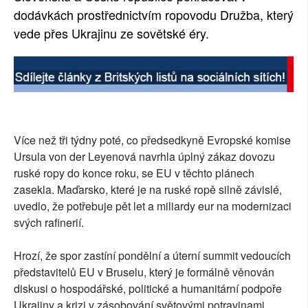
dodávkách prostřednictvím ropovodu Družba, který
vede přes Ukrajinu ze sovětské éry.
Více než tři týdny poté, co předsedkyně Evropské komise
Ursula von der Leyenová navrhla úplný zákaz dovozu
ruské ropy do konce roku, se EU v těchto plánech
zasekla. Maďarsko, které je na ruské ropě silně závislé,
uvedlo, že potřebuje pět let a miliardy eur na modernizaci
svých rafinerií.
Hrozí, že spor zastíní pondělní a úterní summit vedoucích
představitelů EU v Bruselu, který je formálně věnován
diskusi o hospodářské, politické a humanitární podpoře
Ukrajiny a krizi v zásobování světovými potravinami.