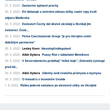
31. 5. 2022 /
Zastavme špinavé prachy
30. 5. 2022 /
EU debatuje o zmírnění zákazu těžby ruské ropy kvůli
odporu Maďarska
30. 5. 2022 /
Exekutoři Čechy dál děsivě okrádají a likvidují jim
existenci. Česk...
30. 5. 2022 /
Firma Czechoslovak Group "je pro Ukrajinu velmi
důležitým partnerem"
30. 5. 2022 /
Lesley Keen
blessingUndisguised
30. 5. 2022 /
Albín Sybera
Pussy Riot v lublaňské Metelkove
30. 5. 2022 /
V Severodoněcku probíhají "těžké boje"; Zelenskij vystoupí
před líd...
30. 5. 2022 /
Albín Sybera
Odstíny šedi českého průmyslu a byznysu
30. 5. 2022 /
O masakru v texaském Uvalde
1. 6. 2022 /
Rizika jaderné eskalace po skončení války na Ukrajině