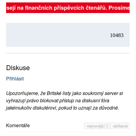
ávisejí na finančních příspěvcích čtenářů. Prosíme, př
10483
Diskuse
Přihlásit
Upozorňujeme, že Britské listy jako soukromý server si
vyhrazují právo blokovat přístup na diskusní fóra
jakémukoliv diskutérovi, pokud to uznají za důvodné.
Komentáře
nejnovější
oblíbené