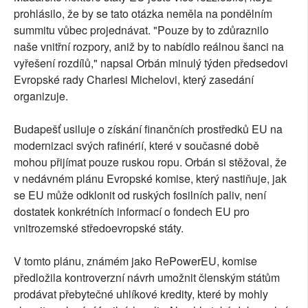
prohlásilo, že by se tato otázka neměla na pondělním
summitu vůbec projednávat. "Pouze by to zdůraznilo
naše vnitřní rozpory, aniž by to nabídlo reálnou šanci na
vyřešení rozdílů," napsal Orbán minulý týden předsedovi
Evropské rady Charlesi Michelovi, který zasedání
organizuje.
Budapešť usiluje o získání finančních prostředků EU na
modernizaci svých rafinérií, které v současné době
mohou přijímat pouze ruskou ropu. Orbán si stěžoval, že
v nedávném plánu Evropské komise, který nastiňuje, jak
se EU může odklonit od ruských fosilních paliv, není
dostatek konkrétních informací o fondech EU pro
vnitrozemské středoevropské státy.
V tomto plánu, známém jako RePowerEU, komise
předložila kontroverzní návrh umožnit členským státům
prodávat přebytečné uhlíkové kredity, které by mohly