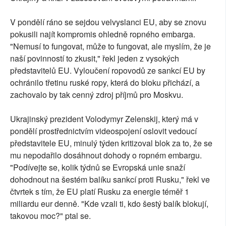
V pondělí ráno se sejdou velvyslanci EU, aby se znovu
pokusili najít kompromis ohledně ropného embarga.
"Nemusí to fungovat, může to fungovat, ale myslím, že je
naší povinností to zkusit," řekl jeden z vysokých
představitelů EU. Vyloučení ropovodů ze sankcí EU by
ochránilo třetinu ruské ropy, která do bloku přichází, a
zachovalo by tak cenný zdroj příjmů pro Moskvu.
Ukrajinský prezident Volodymyr Zelenskij, který má v
pondělí prostřednictvím videospojení oslovit vedoucí
představitele EU, minulý týden kritizoval blok za to, že se
mu nepodařilo dosáhnout dohody o ropném embargu.
"Podívejte se, kolik týdnů se Evropská unie snaží
dohodnout na šestém balíku sankcí proti Rusku," řekl ve
čtvrtek s tím, že EU platí Rusku za energie téměř 1
miliardu eur denně. "Kde vzali ti, kdo šestý balík blokují,
takovou moc?" ptal se.