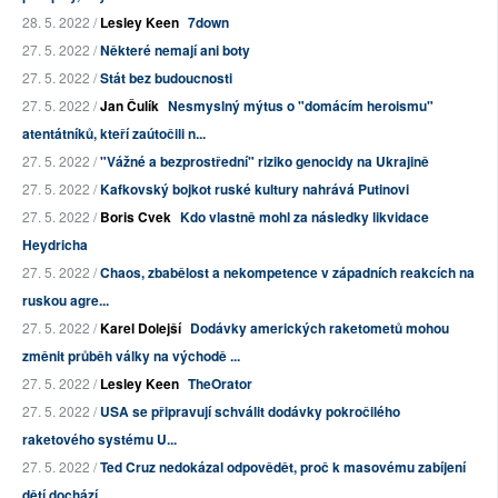
28. 5. 2022 /
Lesley Keen
7down
27. 5. 2022 /
Některé nemají ani boty
27. 5. 2022 /
Stát bez budoucnosti
27. 5. 2022 /
Jan Čulík
Nesmyslný mýtus o "domácím heroismu"
atentátníků, kteří zaútočili n...
27. 5. 2022 /
"Vážné a bezprostřední" riziko genocidy na Ukrajině
27. 5. 2022 /
Kafkovský bojkot ruské kultury nahrává Putinovi
27. 5. 2022 /
Boris Cvek
Kdo vlastně mohl za následky likvidace
Heydricha
27. 5. 2022 /
Chaos, zbabělost a nekompetence v západních reakcích na
ruskou agre...
27. 5. 2022 /
Karel Dolejší
Dodávky amerických raketometů mohou
změnit průběh války na východě ...
27. 5. 2022 /
Lesley Keen
TheOrator
27. 5. 2022 /
USA se připravují schválit dodávky pokročilého
raketového systému U...
27. 5. 2022 /
Ted Cruz nedokázal odpovědět, proč k masovému zabíjení
dětí dochází...