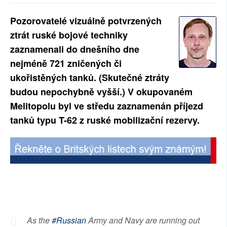
SOCIÁLNÍ SÍTĚ
Pozorovatelé vizuálně potvrzených
ztrát ruské bojové techniky
RUBRIKY
zaznamenali do dnešního dne
PLNÁ VERZE STRÁNEK
nejméně 721 zničených či
ukořistěných tanků. (Skutečné ztráty
budou nepochybně vyšší.) V okupovaném
Melitopolu byl ve středu zaznamenán příjezd
tanků typu T-62 z ruské mobilizační rezervy.
As the
#Russian
Army and Navy are running out