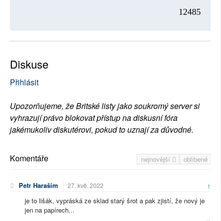
12485
Diskuse
Přihlásit
Upozorňujeme, že Britské listy jako soukromý server si
vyhrazují právo blokovat přístup na diskusní fóra
jakémukoliv diskutérovi, pokud to uznají za důvodné.
Komentáře
nejnovější
oblíbené
Petr Haraším
27. kvě. 2022
1
je to lišák, vypráská ze sklad starý šrot a pak zjistí, že nový je
jen na papírech...