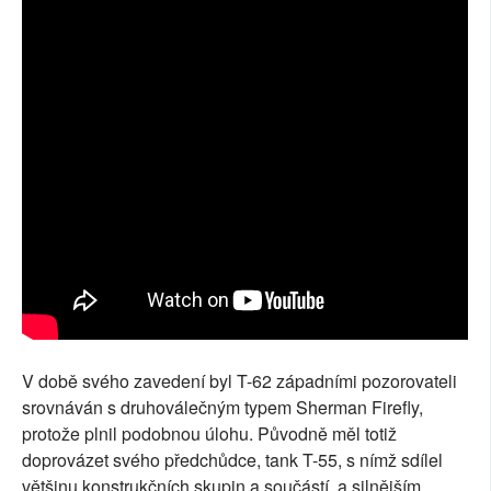
V době svého zavedení byl T-62 západními pozorovateli
srovnáván s druhoválečným typem Sherman Firefly,
protože plnil podobnou úlohu. Původně měl totiž
doprovázet svého předchůdce, tank T-55, s nímž sdílel
většinu konstrukčních skupin a součástí, a silnějším