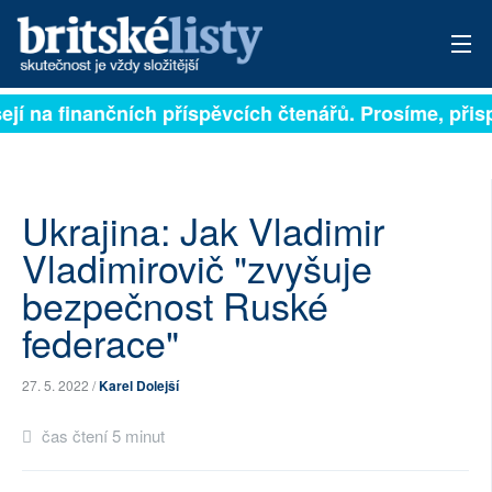
ejí na finančních příspěvcích čtenářů. Prosíme, přispě
PŘIHLÁSIT
AKTUÁLNÍ VYDÁNÍ
ARCHIV
Ukrajina: Jak Vladimir
Vladimirovič "zvyšuje
ROZHOVORY
bezpečnost Ruské
TÉMATA
federace"
NEJČTENĚJŠÍ ZA 7 DNÍ
27. 5. 2022 /
Karel Dolejší
AUTOŘI
čas čtení 5 minut
PŘÍSPĚVKY NA PROVOZ