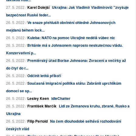
27. 5. 2022 /
Karel Dolejší
Ukrajina: Jak Vladimir Vladimirovič "zvyšuje
bezpečnost Ruské feder...
26. 5. 2022 /
Ve snaze přehlušit obvinění ohledně Johnsonových
mejdanů během lock...
26. 5. 2022 /
Kuleba: NATO na pomoc Ukrajině nedělá vůbec nic
26. 5. 2022 /
Británie má s Johnsonem naprosto neskutečnou vládu.
Konzervativní p...
26. 5. 2022 /
Premiérský úřad Borise Johnsona: Zvracení a večírky až
do čtyř do r...
26. 5. 2022 /
Odčinit letitá příkoří
26. 5. 2022 /
Současná imigrační politika státu: Zabránit uprchlíkům
domoci se sp...
26. 5. 2022 /
Lesley Keen
idleChatter
26. 5. 2022 /
František Marčík
Lidi ze Zemanova kruhu, zbraně, Rusko a
Ukrajina
26. 5. 2022 /
Filip Pertold
Na čem dlouhodobě selhává rozhodování
českých vlád