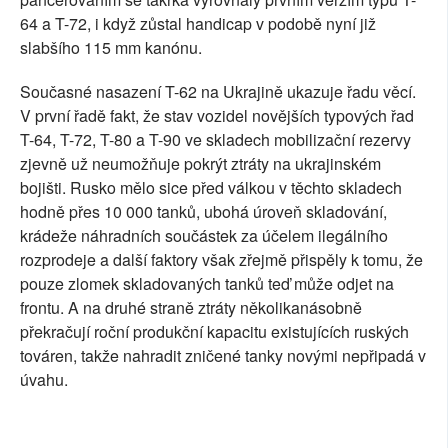
64 a T-72, i když zůstal handicap v podobě nyní již
slabšího 115 mm kanónu.
Současné nasazení T-62 na Ukrajině ukazuje řadu věcí.
V první řadě fakt, že stav vozidel novějších typových řad
T-64, T-72, T-80 a T-90 ve skladech mobilizační rezervy
zjevně už neumožňuje pokrýt ztráty na ukrajinském
bojišti. Rusko mělo sice před válkou v těchto skladech
hodně přes 10 000 tanků, ubohá úroveň skladování,
krádeže náhradních součástek za účelem ilegálního
rozprodeje a další faktory však zřejmě přispěly k tomu, že
pouze zlomek skladovaných tanků teď může odjet na
frontu. A na druhé straně ztráty několikanásobně
překračují roční produkční kapacitu existujících ruských
továren, takže nahradit zničené tanky novými nepřipadá v
úvahu.