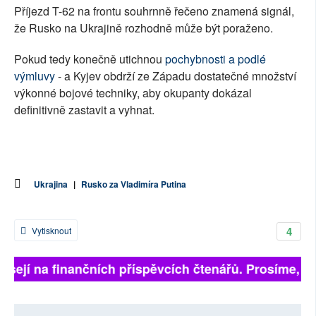
Příjezd T-62 na frontu souhrnně řečeno znamená signál,
že Rusko na Ukrajině rozhodně může být poraženo.
Pokud tedy konečně utichnou
pochybnosti a podlé
výmluvy
- a Kyjev obdrží ze Západu dostatečné množství
výkonné bojové techniky, aby okupanty dokázal
definitivně zastavit a vyhnat.
Ukrajina
|
Rusko za Vladimíra Putina
4
Vytisknout
isejí na finančních příspěvcích čtenářů. Prosíme, přis