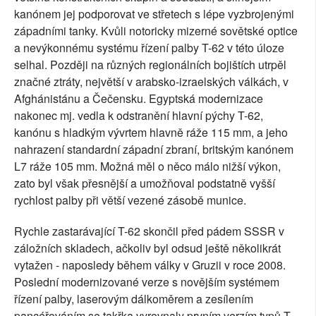
kanónem jej podporovat ve střetech s lépe vyzbrojenými
západními tanky. Kvůli notoricky mizerné sovětské optice
a nevýkonnému systému řízení palby T-62 v této úloze
selhal. Později na různých regionálních bojištích utrpěl
značné ztráty, největší v arabsko-izraelských válkách, v
Afghánistánu a Čečensku. Egyptská modernizace
nakonec mj. vedla k odstranění hlavní pýchy T-62,
kanónu s hladkým vývrtem hlavně ráže 115 mm, a jeho
nahrazení standardní západní zbraní, britským kanónem
L7 ráže 105 mm. Možná měl o něco málo nižší výkon,
zato byl však přesnější a umožňoval podstatně vyšší
rychlost palby při větší vezené zásobě munice.
Rychle zastarávající T-62 skončil před pádem SSSR v
záložních skladech, ačkoliv byl odsud ještě několikrát
vytažen - naposledy během války v Gruzii v roce 2008.
Poslední modernizované verze s novějším systémem
řízení palby, laserovým dálkoměrem a zesílením
pancéřováním se takřka vyrovnaly prvním verzím typů T-