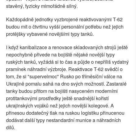
stavěný, fyzicky mimořádně silný.
Každopádně jednotky vyzbrojené reaktivovanými T-62
budou mít o čtvrtinu vyšší personální potřebu než jejich
protějšky vybavené novějšími typy tanků.
I když kanibalizace a renovace skladovaných strojů ještě
nepochybně přivede na bojiště nějaké novější typy
ruských tanků, vyžádá si to čas a půjde o nepříliš vydatný
pramínek náhradní výzbroje. Reaktivace T-62 svědčí o
tom, že si "supervelmoc" Rusko po tříměsíční válce na
Ukrajině pomalu sahá na dno svých možností. Zastaralé
tanky budou přitom na bojišti nasyceném moderními
protitankovými prostředky ještě snadnější kořistí
ukrajinských vojáků než jejich novější kolegové. A
přinesou dodatečný tlak na ruskou logistiku přinucenou
dodávat další typy nestandardní munice a náhradních
dílů.