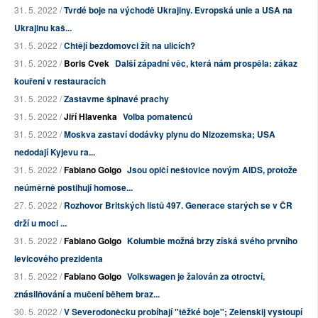
31. 5. 2022 /
Tvrdé boje na východě Ukrajiny. Evropská unie a USA na
Ukrajinu kaš...
31. 5. 2022 /
Chtějí bezdomovci žít na ulicích?
31. 5. 2022 /
Boris Cvek
Další západní věc, která nám prospěla: zákaz
kouření v restauracích
31. 5. 2022 /
Zastavme špinavé prachy
31. 5. 2022 /
Jiří Hlavenka
Volba pomatenců
31. 5. 2022 /
Moskva zastaví dodávky plynu do Nizozemska; USA
nedodají Kyjevu ra...
31. 5. 2022 /
Fabiano Golgo
Jsou opičí neštovice novým AIDS, protože
neúměrně postihují homose...
27. 5. 2022 /
Rozhovor Britských listů 497. Generace starých se v ČR
drží u moci ...
31. 5. 2022 /
Fabiano Golgo
Kolumbie možná brzy získá svého prvního
levicového prezidenta
31. 5. 2022 /
Fabiano Golgo
Volkswagen je žalován za otroctví,
znásilňování a mučení během braz...
30. 5. 2022 /
V Severodoněcku probíhají "těžké boje"; Zelenskij vystoupí