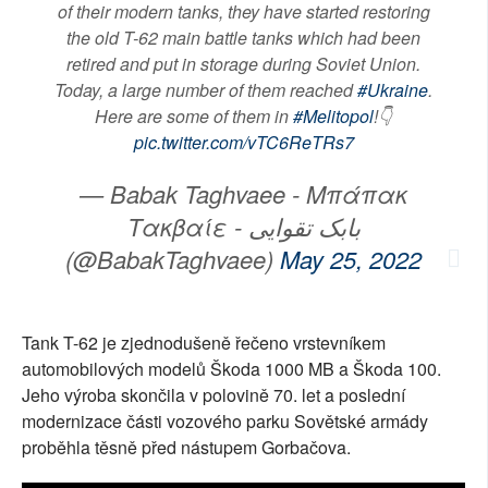
of their modern tanks, they have started restoring
the old T-62 main battle tanks which had been
retired and put in storage during Soviet Union.
Today, a large number of them reached
#Ukraine
.
Here are some of them in
#Melitopol
!👇
pic.twitter.com/vTC6ReTRs7
— Babak Taghvaee - Μπάπακ
Τακβαίε - بابک تقوایی
(@BabakTaghvaee)
May 25, 2022
Tank T-62 je zjednodušeně řečeno vrstevníkem
automobilových modelů Škoda 1000 MB a Škoda 100.
Jeho výroba skončila v polovině 70. let a poslední
modernizace části vozového parku Sovětské armády
proběhla těsně před nástupem Gorbačova.