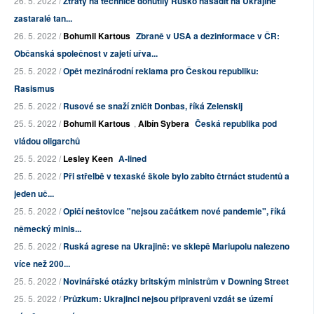
26. 5. 2022 /
Ztráty na technice donutily Rusko nasadit na Ukrajině
zastaralé tan...
26. 5. 2022 /
Bohumil Kartous
Zbraně v USA a dezinformace v ČR:
Občanská společnost v zajetí uřva...
25. 5. 2022 /
Opět mezinárodní reklama pro Českou republiku:
Rasismus
25. 5. 2022 /
Rusové se snaží zničit Donbas, říká Zelenskij
25. 5. 2022 /
Bohumil Kartous
,
Albín Sybera
Česká republika pod
vládou oligarchů
25. 5. 2022 /
Lesley Keen
A-lined
25. 5. 2022 /
Při střelbě v texaské škole bylo zabito čtrnáct studentů a
jeden uč...
25. 5. 2022 /
Opičí neštovice "nejsou začátkem nové pandemie", říká
německý minis...
25. 5. 2022 /
Ruská agrese na Ukrajině: ve sklepě Mariupolu nalezeno
více než 200...
25. 5. 2022 /
Novinářské otázky britským ministrům v Downing Street
25. 5. 2022 /
Průzkum: Ukrajinci nejsou připraveni vzdát se území