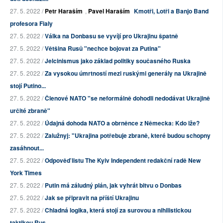
27. 5. 2022 /
Petr Haraším
,
Pavel Haraším
Kmotři, Lotři a Banjo Band
profesora Fialy
27. 5. 2022 /
Válka na Donbasu se vyvíjí pro Ukrajinu špatně
27. 5. 2022 /
Většina Rusů "nechce bojovat za Putina"
27. 5. 2022 /
Jelcinismus jako základ politiky současného Ruska
27. 5. 2022 /
Za vysokou úmrtností mezi ruskými generály na Ukrajině
stojí Putino...
27. 5. 2022 /
Členové NATO "se neformálně dohodli nedodávat Ukrajině
určité zbraně"
27. 5. 2022 /
Údajná dohoda NATO a obrněnce z Německa: Kdo lže?
27. 5. 2022 /
Zalužnyj: "Ukrajina potřebuje zbraně, které budou schopny
zasáhnout...
27. 5. 2022 /
Odpověď listu The Kyiv Independent redakční radě New
York Times
27. 5. 2022 /
Putin má záludný plán, jak vyhrát bitvu o Donbas
27. 5. 2022 /
Jak se připravit na příští Ukrajinu
27. 5. 2022 /
Chladná logika, která stojí za surovou a nihilistickou
taktikou Rus...