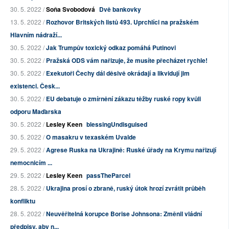
30. 5. 2022 /
Soňa Svobodová
Dvě bankovky
13. 5. 2022 /
Rozhovor Britských listů 493. Uprchlíci na pražském
Hlavním nádraží...
30. 5. 2022 /
Jak Trumpův toxický odkaz pomáhá Putinovi
30. 5. 2022 /
Pražská ODS vám nařizuje, že musíte přecházet rychle!
30. 5. 2022 /
Exekutoři Čechy dál děsivě okrádají a likvidují jim
existenci. Česk...
30. 5. 2022 /
EU debatuje o zmírnění zákazu těžby ruské ropy kvůli
odporu Maďarska
30. 5. 2022 /
Lesley Keen
blessingUndisguised
30. 5. 2022 /
O masakru v texaském Uvalde
29. 5. 2022 /
Agrese Ruska na Ukrajině: Ruské úřady na Krymu nařizují
nemocnicím ...
29. 5. 2022 /
Lesley Keen
passTheParcel
28. 5. 2022 /
Ukrajina prosí o zbraně, ruský útok hrozí zvrátit průběh
konfliktu
28. 5. 2022 /
Neuvěřitelná korupce Borise Johnsona: Změnil vládní
předpisy, aby n...