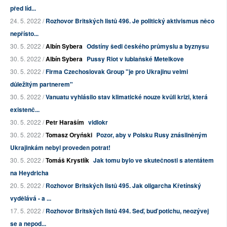
před líd...
24. 5. 2022 /
Rozhovor Britských listů 496. Je politický aktivismus něco
nepřísto...
30. 5. 2022 /
Albín Sybera
Odstíny šedi českého průmyslu a byznysu
30. 5. 2022 /
Albín Sybera
Pussy Riot v lublaňské Metelkove
30. 5. 2022 /
Firma Czechoslovak Group "je pro Ukrajinu velmi
důležitým partnerem"
30. 5. 2022 /
Vanuatu vyhlásilo stav klimatické nouze kvůli krizi, která
existenč...
30. 5. 2022 /
Petr Haraším
vidlokr
30. 5. 2022 /
Tomasz Oryński
Pozor, aby v Polsku Rusy znásilněným
Ukrajinkám nebyl proveden potrat!
30. 5. 2022 /
Tomáš Krystlík
Jak tomu bylo ve skutečnosti s atentátem
na Heydricha
20. 5. 2022 /
Rozhovor Britských listů 495. Jak oligarcha Křetínský
vydělává - a ...
17. 5. 2022 /
Rozhovor Britských listů 494. Seď, buď potichu, neozývej
se a nepod...