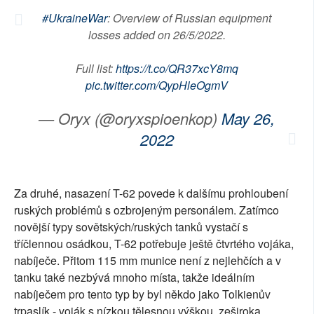
#UkraineWar
: Overview of Russian equipment
losses added on 26/5/2022.
Full list:
https://t.co/QR37xcY8mq
pic.twitter.com/QypHleOgmV
— Oryx (@oryxspioenkop)
May 26,
2022
Za druhé, nasazení T-62 povede k dalšímu prohloubení
ruských problémů s ozbrojeným personálem. Zatímco
novější typy sovětských/ruských tanků vystačí s
tříčlennou osádkou, T-62 potřebuje ještě čtvrtého vojáka,
nabíječe. Přitom 115 mm munice není z nejlehčích a v
tanku také nezbývá mnoho místa, takže ideálním
nabíječem pro tento typ by byl někdo jako Tolkienův
trpaslík - voják s nízkou tělesnou výškou, zeširoka