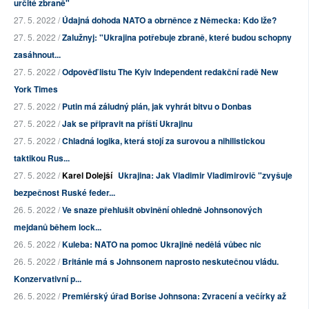
určité zbraně"
27. 5. 2022 /
Údajná dohoda NATO a obrněnce z Německa: Kdo lže?
27. 5. 2022 /
Zalužnyj: "Ukrajina potřebuje zbraně, které budou schopny
zasáhnout...
27. 5. 2022 /
Odpověď listu The Kyiv Independent redakční radě New
York Times
27. 5. 2022 /
Putin má záludný plán, jak vyhrát bitvu o Donbas
27. 5. 2022 /
Jak se připravit na příští Ukrajinu
27. 5. 2022 /
Chladná logika, která stojí za surovou a nihilistickou
taktikou Rus...
27. 5. 2022 /
Karel Dolejší
Ukrajina: Jak Vladimir Vladimirovič "zvyšuje
bezpečnost Ruské feder...
26. 5. 2022 /
Ve snaze přehlušit obvinění ohledně Johnsonových
mejdanů během lock...
26. 5. 2022 /
Kuleba: NATO na pomoc Ukrajině nedělá vůbec nic
26. 5. 2022 /
Británie má s Johnsonem naprosto neskutečnou vládu.
Konzervativní p...
26. 5. 2022 /
Premiérský úřad Borise Johnsona: Zvracení a večírky až