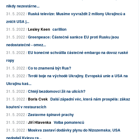
nikdy nezestárne...
31. 5. 2022 /
Ruská televize: Musíme vyvraždit 2 miliony Ukrajinců a
zničit USA j...
31. 5. 2022 /
Lesley Keen
carillion
31. 5. 2022 /
Greenpeace: Částečné sankce EU proti Rusku jsou
nedostatečné - omez...
31. 5. 2022 /
EU konečně schválila částečné embargo na dovoz ruské
ropy
31. 5. 2022 /
Co to znamená být Rus?
31. 5. 2022 /
Tvrdé boje na východě Ukrajiny. Evropská unie a USA na
Ukrajinu kaš...
31. 5. 2022 /
Chtějí bezdomovci žít na ulicích?
31. 5. 2022 /
Boris Cvek
Další západní věc, která nám prospěla: zákaz
kouření v restauracích
31. 5. 2022 /
Zastavme špinavé prachy
31. 5. 2022 /
Jiří Hlavenka
Volba pomatenců
31. 5. 2022 /
Moskva zastaví dodávky plynu do Nizozemska; USA
nedodají Kyjevu ra...