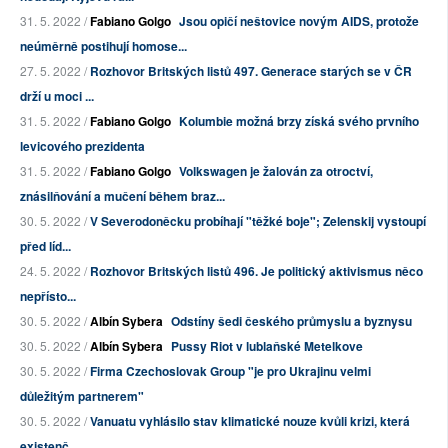
31. 5. 2022 /
Fabiano Golgo
Jsou opičí neštovice novým AIDS, protože
neúměrně postihují homose...
27. 5. 2022 /
Rozhovor Britských listů 497. Generace starých se v ČR
drží u moci ...
31. 5. 2022 /
Fabiano Golgo
Kolumbie možná brzy získá svého prvního
levicového prezidenta
31. 5. 2022 /
Fabiano Golgo
Volkswagen je žalován za otroctví,
znásilňování a mučení během braz...
30. 5. 2022 /
V Severodoněcku probíhají "těžké boje"; Zelenskij vystoupí
před líd...
24. 5. 2022 /
Rozhovor Britských listů 496. Je politický aktivismus něco
nepřísto...
30. 5. 2022 /
Albín Sybera
Odstíny šedi českého průmyslu a byznysu
30. 5. 2022 /
Albín Sybera
Pussy Riot v lublaňské Metelkove
30. 5. 2022 /
Firma Czechoslovak Group "je pro Ukrajinu velmi
důležitým partnerem"
30. 5. 2022 /
Vanuatu vyhlásilo stav klimatické nouze kvůli krizi, která
existenč...