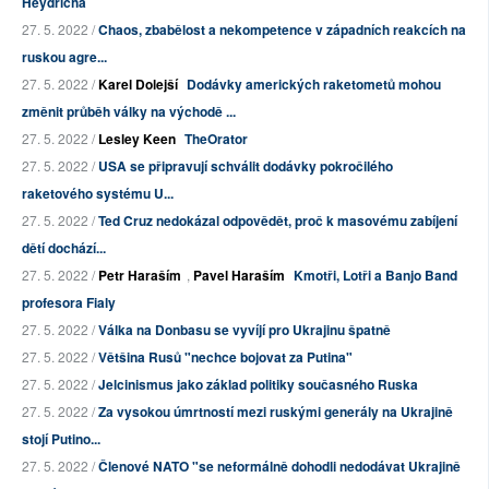
Heydricha
27. 5. 2022 /
Chaos, zbabělost a nekompetence v západních reakcích na
ruskou agre...
27. 5. 2022 /
Karel Dolejší
Dodávky amerických raketometů mohou
změnit průběh války na východě ...
27. 5. 2022 /
Lesley Keen
TheOrator
27. 5. 2022 /
USA se připravují schválit dodávky pokročilého
raketového systému U...
27. 5. 2022 /
Ted Cruz nedokázal odpovědět, proč k masovému zabíjení
dětí dochází...
27. 5. 2022 /
Petr Haraším
,
Pavel Haraším
Kmotři, Lotři a Banjo Band
profesora Fialy
27. 5. 2022 /
Válka na Donbasu se vyvíjí pro Ukrajinu špatně
27. 5. 2022 /
Většina Rusů "nechce bojovat za Putina"
27. 5. 2022 /
Jelcinismus jako základ politiky současného Ruska
27. 5. 2022 /
Za vysokou úmrtností mezi ruskými generály na Ukrajině
stojí Putino...
27. 5. 2022 /
Členové NATO "se neformálně dohodli nedodávat Ukrajině