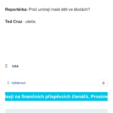
Reportérka:
Proč umírají malé děti ve školách?
Ted Cruz
- uteče.
USA
0
Vytisknout
ávisejí na finančních příspěvcích čtenářů. Prosíme, př