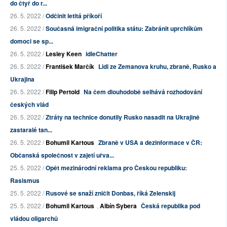
do čtyř do r...
26. 5. 2022 /
Odčinit letitá příkoří
26. 5. 2022 /
Současná imigrační politika státu: Zabránit uprchlíkům
domoci se sp...
26. 5. 2022 /
Lesley Keen
idleChatter
26. 5. 2022 /
František Marčík
Lidi ze Zemanova kruhu, zbraně, Rusko a
Ukrajina
26. 5. 2022 /
Filip Pertold
Na čem dlouhodobě selhává rozhodování
českých vlád
26. 5. 2022 /
Ztráty na technice donutily Rusko nasadit na Ukrajině
zastaralé tan...
26. 5. 2022 /
Bohumil Kartous
Zbraně v USA a dezinformace v ČR:
Občanská společnost v zajetí uřva...
25. 5. 2022 /
Opět mezinárodní reklama pro Českou republiku:
Rasismus
25. 5. 2022 /
Rusové se snaží zničit Donbas, říká Zelenskij
25. 5. 2022 /
Bohumil Kartous
,
Albín Sybera
Česká republika pod
vládou oligarchů