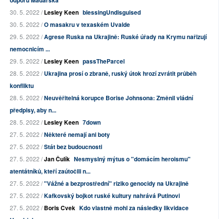
odporu Maďarska
30. 5. 2022 /
Lesley Keen
blessingUndisguised
30. 5. 2022 /
O masakru v texaském Uvalde
29. 5. 2022 /
Agrese Ruska na Ukrajině: Ruské úřady na Krymu nařizují
nemocnicím ...
29. 5. 2022 /
Lesley Keen
passTheParcel
28. 5. 2022 /
Ukrajina prosí o zbraně, ruský útok hrozí zvrátit průběh
konfliktu
28. 5. 2022 /
Neuvěřitelná korupce Borise Johnsona: Změnil vládní
předpisy, aby n...
28. 5. 2022 /
Lesley Keen
7down
27. 5. 2022 /
Některé nemají ani boty
27. 5. 2022 /
Stát bez budoucnosti
27. 5. 2022 /
Jan Čulík
Nesmyslný mýtus o "domácím heroismu"
atentátníků, kteří zaútočili n...
27. 5. 2022 /
"Vážné a bezprostřední" riziko genocidy na Ukrajině
27. 5. 2022 /
Kafkovský bojkot ruské kultury nahrává Putinovi
27. 5. 2022 /
Boris Cvek
Kdo vlastně mohl za následky likvidace