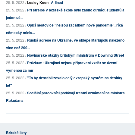
25. 5. 2022 /
Lesley Keen
A-lined
25. 5. 2022 /
Při střelbě v texaské škole bylo zabito čtrnáct studentů a
jeden uč...
25. 5. 2022 /
Opičí neštovice "nejsou začátkem nové pandemie", říká
německý minis...
25. 5. 2022 /
Ruská agrese na Ukrajině: ve sklepě Mariupolu nalezeno
více než 200...
25. 5. 2022 /
Novinářské otázky britským ministrům v Downing Street
25. 5. 2022 /
Průzkum: Ukrajinci nejsou připraveni vzdát se území
výměnou za mír
25. 5. 2022 /
"To by destabilizovalo celý evropský systém na desítky
let"
25. 5. 2022 /
Sociální pracovníci podávají trestní oznámení na ministra
Rakušana
Britské listy