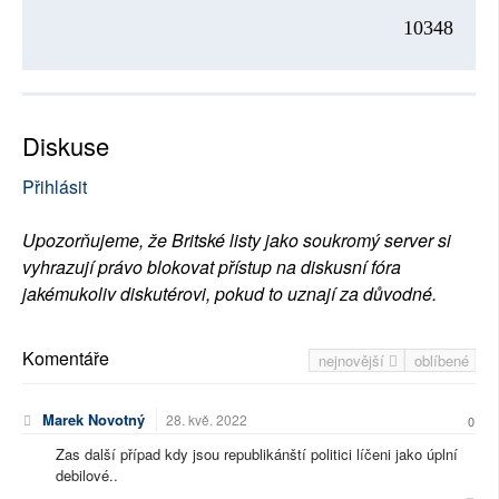
10348
Diskuse
Přihlásit
Upozorňujeme, že Britské listy jako soukromý server si
vyhrazují právo blokovat přístup na diskusní fóra
jakémukoliv diskutérovi, pokud to uznají za důvodné.
Komentáře
nejnovější
oblíbené
Marek Novotný
28. kvě. 2022
0
Zas další případ kdy jsou republikánští politici líčeni jako úplní
debilové..