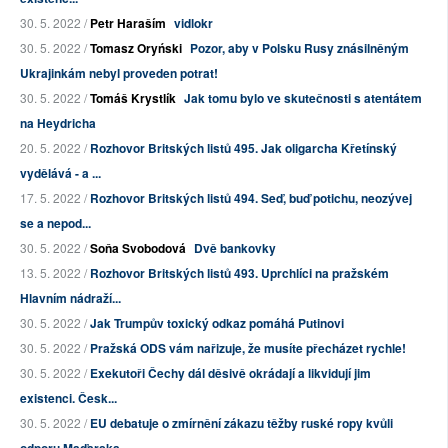
30. 5. 2022 /
Petr Haraším
vidlokr
30. 5. 2022 /
Tomasz Oryński
Pozor, aby v Polsku Rusy znásilněným
Ukrajinkám nebyl proveden potrat!
30. 5. 2022 /
Tomáš Krystlík
Jak tomu bylo ve skutečnosti s atentátem
na Heydricha
20. 5. 2022 /
Rozhovor Britských listů 495. Jak oligarcha Křetínský
vydělává - a ...
17. 5. 2022 /
Rozhovor Britských listů 494. Seď, buď potichu, neozývej
se a nepod...
30. 5. 2022 /
Soňa Svobodová
Dvě bankovky
13. 5. 2022 /
Rozhovor Britských listů 493. Uprchlíci na pražském
Hlavním nádraží...
30. 5. 2022 /
Jak Trumpův toxický odkaz pomáhá Putinovi
30. 5. 2022 /
Pražská ODS vám nařizuje, že musíte přecházet rychle!
30. 5. 2022 /
Exekutoři Čechy dál děsivě okrádají a likvidují jim
existenci. Česk...
30. 5. 2022 /
EU debatuje o zmírnění zákazu těžby ruské ropy kvůli