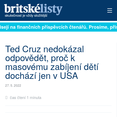
isejí na finančních příspěvcích čtenářů. Prosíme, přis
PŘIHLÁSIT
AKTUÁLNÍ VYDÁNÍ
Ted Cruz nedokázal
ARCHIV
odpovědět, proč k
masovému zabíjení dětí
ROZHOVORY
dochází jen v USA
TÉMATA
27. 5. 2022
NEJČTENĚJŠÍ ZA 7 DNÍ
čas čtení 1 minuta
AUTOŘI
PŘÍSPĚVKY NA PROVOZ