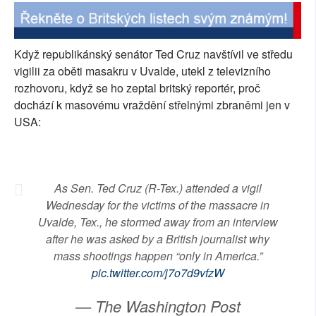
SOCIÁLNÍ SÍTĚ
RUBRIKY
Když republikánský senátor Ted Cruz navštívil ve středu
vigilii za oběti masakru v Uvalde, utekl z televizního
PLNÁ VERZE STRÁNEK
rozhovoru, když se ho zeptal britský reportér, proč
dochází k masovému vraždění střelnými zbraněmi jen v
USA:
As Sen. Ted Cruz (R-Tex.) attended a vigil
Wednesday for the victims of the massacre in
Uvalde, Tex., he stormed away from an interview
after he was asked by a British journalist why
mass shootings happen “only in America.”
pic.twitter.com/j7o7d9vfzW
— The Washington Post