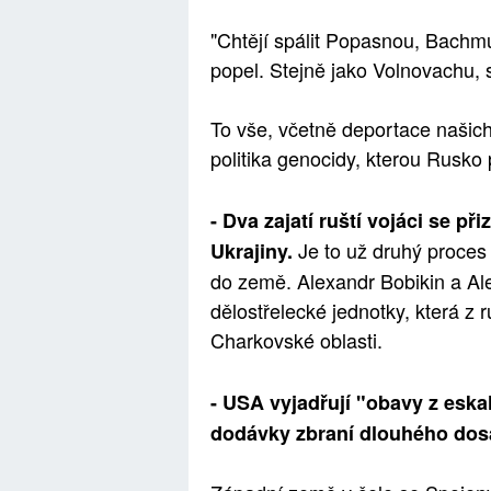
"Chtějí spálit Popasnou, Bachm
popel. Stejně jako Volnovachu, 
To vše, včetně deportace našich 
politika genocidy, kterou Rusko 
- Dva zajatí ruští vojáci se p
Je to už druhý proces
Ukrajiny.
do země. Alexandr Bobikin a Alex
dělostřelecké jednotky, která z 
Charkovské oblasti.
- USA vyjadřují "obavy z esk
dodávky zbraní dlouhého dos