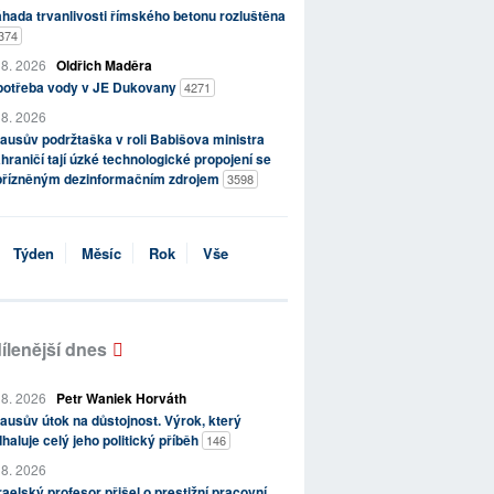
hada trvanlivosti římského betonu rozluštěna
374
 8. 2026
Oldřich Maděra
potřeba vody v JE Dukovany
4271
 8. 2026
ausův podržtaška v roli Babišova ministra
hraničí tají úzké technologické propojení se
přízněným dezinformačním zdrojem
3598
Týden
Měsíc
Rok
Vše
ílenější dnes
 8. 2026
Petr Waniek Horváth
ausův útok na důstojnost. Výrok, který
haluje celý jeho politický příběh
146
 8. 2026
raelský profesor přišel o prestižní pracovní