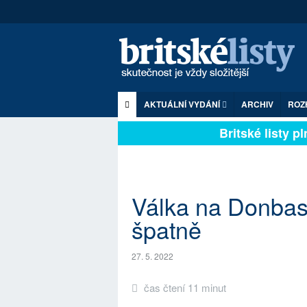
AKTUÁLNÍ VYDÁNÍ
ARCHIV
ROZ
Britské listy plně
Válka na Donbasu
špatně
27. 5. 2022
čas čtení 11 minut