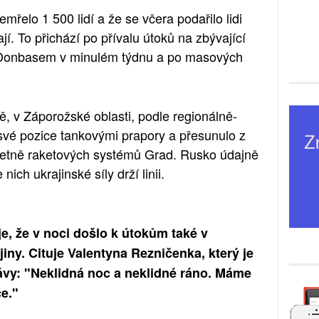
mřelo 1 500 lidí a že se včera podařilo lidi
ají. To přichází po přívalu útoků na zbývající
 Donbasem v minulém týdnu a po masových
ě, v Záporožské oblasti, podle regionálně-
své pozice tankovými prapory a přesunulo z
četně raketových systémů Grad. Rusko údajně
nich ukrajinské síly drží linii.
e, že v noci došlo k útokům také v
iny. Cituje Valentyna Rezničenka, který je
rávy: "Neklidná noc a neklidné ráno. Máme
e."