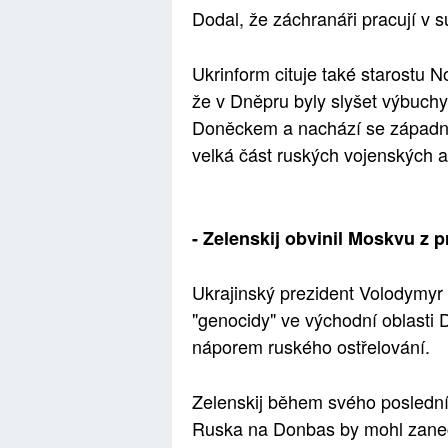
Dodal, že záchranáři pracují v s
Ukrinform cituje také starostu 
že v Dněpru byly slyšet výbuch
Doněckem a nachází se západně
velká část ruských vojenských ak
- Zelenskij obvinil Moskvu z
Ukrajinský prezident Volodymyr 
"genocidy" ve východní oblasti
náporem ruského ostřelování.
Zelenskij během svého posledníh
Ruska na Donbas by mohl zanec