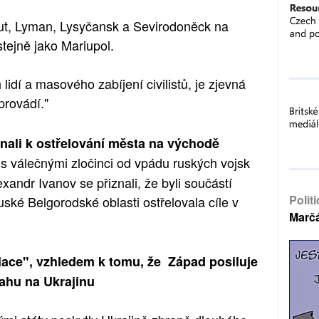
ut, Lyman, Lysyčansk a Sevirodoněck na
stejně jako Mariupol.
lidí a masového zabíjení civilistů, je zjevná
provádí."
řiznali k ostřelování města na východě
 s válečnými zločinci od vpádu ruských vojsk
andr Ivanov se přiznali, že byli součástí
Polit
ruské Belgorodské oblasti ostřelovala cíle v
Marč
alace", vzhledem k tomu, že Západ posiluje
ahu na Ukrajinu