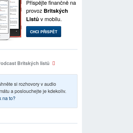
Přispějte finančně na
provoz
Britských
v mobilu.
Listů
CHCI PŘISPĚT
odcast Britských listů
áhněte si rozhovory v audio
mátu a poslouchejte je kdekoliv.
k na to?