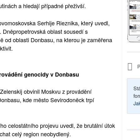
utinách a hledají případné přeživší.
Novomoskovska Serhije Rieznika, který uvedl,
y. Dněpropetrovská oblast sousedí s
 od oblasti Donbasu, na kterou je zaměřena
tivit.
P
 provádění genocidy v Donbasu
St
Zelenskij obvinil Moskvu z provádění
for
 Donbasu, kde město Sevirodoněck trpí
Ja
o celostátního projevu uvedl, že brutální útok
hat celý region neobydlený.