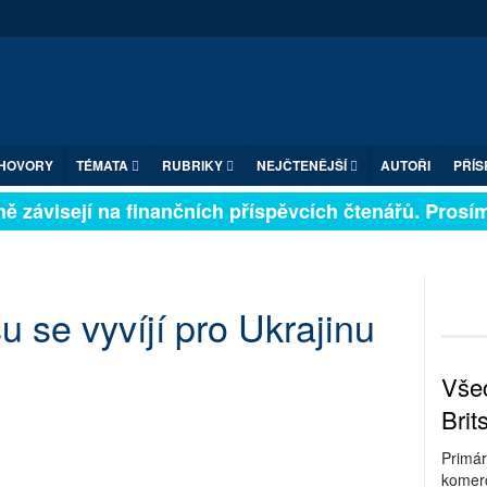
HOVORY
TÉMATA
RUBRIKY
NEJČTENĚJŠÍ
AUTOŘI
PŘÍS
 závisejí na finančních příspěvcích čtenářů. Prosíme, 
 se vyvíjí pro Ukrajinu
Všec
Brit
Primár
komerc