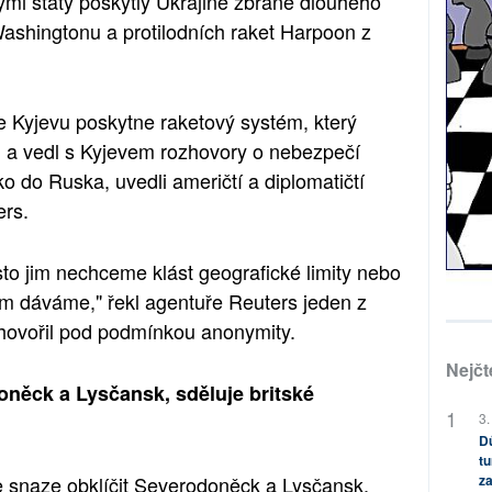
mi státy poskytly Ukrajině zbraně dlouhého
ashingtonu a protilodních raket Harpoon z
 Kyjevu poskytne raketový systém, který
, a vedl s Kyjevem rozhovory o nebezpečí
o do Ruska, uvedli američtí a diplomatičtí
ers.
to jim nechceme klást geografické limity nebo
 jim dáváme," řekl agentuře Reuters jeden z
 hovořil pod podmínkou anonymity.
Nejčt
doněck a Lysčansk, sděluje britské
3.
Dů
tu
za
e snaze obklíčit Severodoněck a Lysčansk,