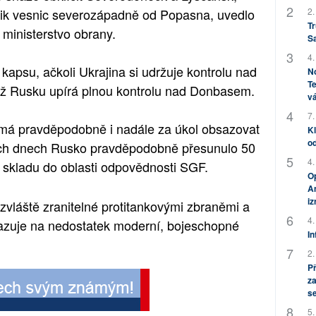
2.
lik vesnic severozápadně od Popasna, uvedlo
Tr
 ministerstvo obrany.
S
4.
apsu, ačkoli Ukrajina si udržuje kontrolu nad
No
Te
mž Rusku upírá plnou kontrolu nad Donbasem.
vá
7.
 má pravděpodobně i nadále za úkol obsazovat
Kl
od
ních dnech Rusko pravděpodobně přesunulo 50
4.
o skladu do oblasti odpovědnosti SGF.
Op
Am
i
zvláště zranitelné protitankovými zbraněmi a
4.
ukazuje na nedostatek moderní, bojeschopné
In
2.
P
za
s
5.