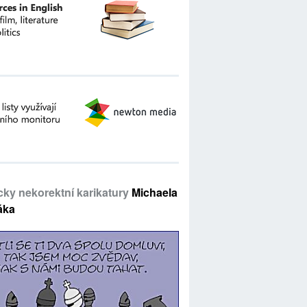
icky nekorektní karikatury
Michaela
áka