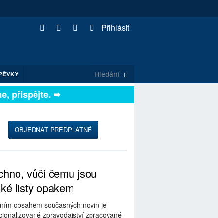
Přihlásit
PĚVKY
přispějte. ➥
OBJEDNAT PŘEDPLATNÉ
hno, vůči čemu jsou
ské listy opakem
ním obsahem současných novin je
ionalizované zpravodajství zpracované