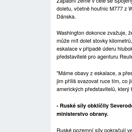
Západní země v čele se Spojený
doletu, včetně houfnic M777 z W
Dánska.
Washington dokonce zvažuje, že
může mít dolet stovky kilometrů
eskalace v případě úderu hlubok
představitelé pro agenturu Reut
"Máme obavy z eskalace, a přes
jim příliš svazovat ruce tím, co
amerických představitelů, který
- Ruské síly obklíčily Severo
ministerstvo obrany.
Ruské pozemní síly pokračují v