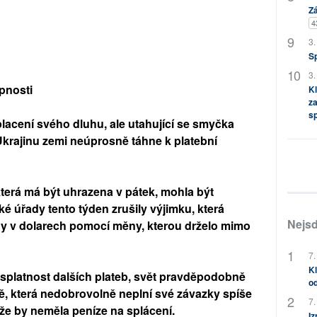
Zá
4
3.
S
3.
opnosti
Kl
za
s
lacení svého dluhu, ale utahující se smyčka
Ukrajinu zemi neúprosně táhne k platební
 která má být uhrazena v pátek, mohla být
ké úřady tento týden zrušily výjimku, která
Nejsd
hy v dolarech pomocí měny, kterou drželo mimo
7.
Kl
 splatnost dalších plateb, svět pravděpodobně
od
, která nedobrovolně neplní své závazky spíše
7.
že by neměla peníze na splácení.
Iz