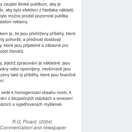
by zaujalo široké publikum, aby je
lo, aby bylo efektivní z hlediska nákladů
bylo možno prodat pozornost publika
telům reklamy.
kem je, že jsou přehlíženy příběhy, které
ly pohoršit, a přednost dostávají
y, které jsou přijatelné a zábavné pro
počet čtenářů.
y, jejichž zpracování je nákladné, jsou
vány nebo opomíjeny, nevšímavě jsou
zeny také ty příběhy, které jsou finančně
ní.
 vede k homogenizaci obsahu novin, k
vání o bezpečných otázkách a omezení
názorů a vyjadřovaných myšlenek.
R.G. Picard, (2004)
“Commercialism and newspaper