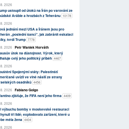
 8. 2026
ump ustoupil od útoků na Írán po varování ze
aúdské Arábie a hrozbách z Teheránu
10178
 8. 2026
vá jednání mezi USA a Íránem jsou pro
herán „poslední šancí“, jak zabránit eskalaci
lky, tvrdí Trump
7778
 8. 2026
Petr Waniek Horváth
ausův útok na důstojnost. Výrok, který
haluje celý jeho politický příběh
4467
 8. 2026
uštěni Spojenými státy: Palestinští
eričané uvízli ve vlně násilí ze strany
zraelských osadníků
4456
 8. 2026
Fabiano Golgo
fantino zjišťuje, že FIFA není jeho firma
4409
 8. 2026
ři výbuchu bomby v moskevské restauraci
hynuli tři lidé; explodovalo zařízení, které u
ebe měla žena
4404
 8. 2026