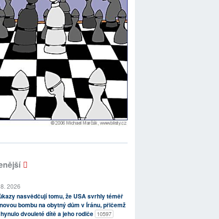
enější
 8. 2026
kazy nasvědčují tomu, že USA svrhly téměř
novou bombu na obytný dům v Íránu, přičemž
hynulo dvouleté dítě a jeho rodiče
10597