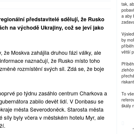
tak, a
pobavi
a aby 
regionální představitelé sdělují, že Rusko
zadava
ách na východě Ukrajiny, což se jeví jako
Výsled
by moh
příběh
, že Moskva zahájila druhou fázi války, ale
větší 
 informace naznačují, že Rusko místo toho
Příběh
změně rozmístění svých sil. Zdá se, že boje
zlehčo
přechá
riskant
o poprvé po týdnu zasáhlo centrum Charkova a
To vše
refero
ubernátora zabilo devět lidí. V Donbasu se
škály 
 okraje města Severodoněck. Starosta města
é síly byly včera v městském hotelu Myr, ale
ží.