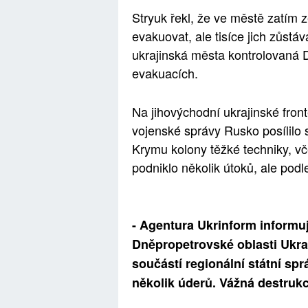
Stryuk řekl, že ve městě zatím ze
evakuovat, ale tisíce jich zůstáv
ukrajinská města kontrolovaná
evakuacích.
Na jihovýchodní ukrajinské front
vojenské správy Rusko posílilo 
Krymu kolony těžké techniky, v
podniklo několik útoků, ale podle 
- Agentura Ukrinform informuj
Dněpropetrovské oblasti Ukraj
součástí regionální státní sp
několik úderů. Vážná destrukc