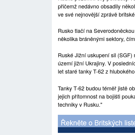
přičemž nedávno obsadily něko
ve své nejnovější zprávě britské
Rusko tlačí na Severodoněckou k
několika bráněnými sektory, čí
Ruské Jižní uskupení sil (SGF)
území jižní Ukrajiny. V posled
let staré tanky T-62 z hlubokéh
Tanky T-62 budou téměř jistě ob
jejich přítomnost na bojišti po
techniky v Rusku."