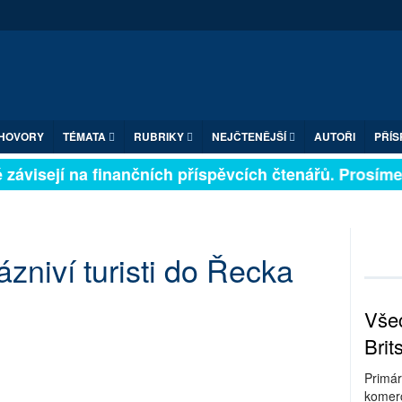
HOVORY
TÉMATA
RUBRIKY
NEJČTENĚJŠÍ
AUTOŘI
PŘÍS
závisejí na finančních příspěvcích čtenářů. Prosíme, p
ázniví turisti do Řecka
Všec
Brit
Primár
komerc