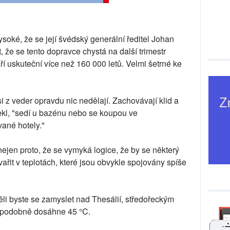
ysoké, že se její švédský generální ředitel Johan
 že se tento dopravce chystá na další trimestr
í uskuteční více než 160 000 letů. Velmi šetrné ke
 z veder opravdu nic nedělají. Zachovávají klid a
řekl, "sedí u bazénu nebo se koupou ve
ané hotely."
o nejen proto, že se vymyká logice, že by se některý
ařit v teplotách, které jsou obvykle spojovány spíše
měli byste se zamyslet nad Thesálií, středořeckým
děpodobně dosáhne 45 °C.