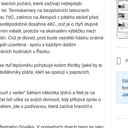
lesních požárů, které zažívají nejteplejší
 let. Termokamery na bezpilotních letounech
tu 70C, zatímco na Akropoli z pátého století před
avděpodobně dosáhne 48C, což je o čtyři stupně
vním městě, protože na skalnatém výběžku mezi
ín. Což je důvod, proč bude největší lidstvu známá
pět uzavřena - spolu s každým dalším
edních hodinách v Řecku.
P
e rtuť teploměru pohybuje kolem třicítky (jaké by to
vštěvníky pláže, kteří se opalují v paprscích,
St
for
uři z veder" během několika týdnů a třetí je na
Ja
čet lidí utíká ze svých domovů, kdy přibývá zpráv o
rem, jde o podívanou, která začíná hraničit s
šťastného člověka. V posledních dnech jsem se jako