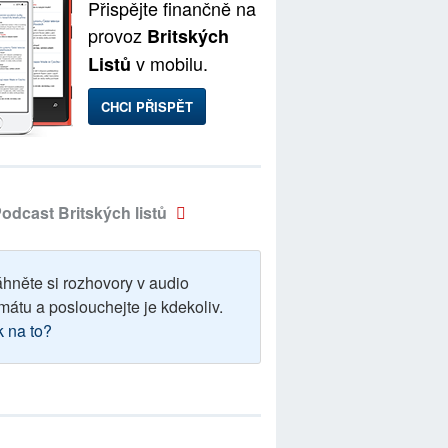
Přispějte finančně na
provoz
Britských
v mobilu.
Listů
CHCI PŘISPĚT
odcast Britských listů
áhněte si rozhovory v audio
mátu a poslouchejte je kdekoliv.
k na to?