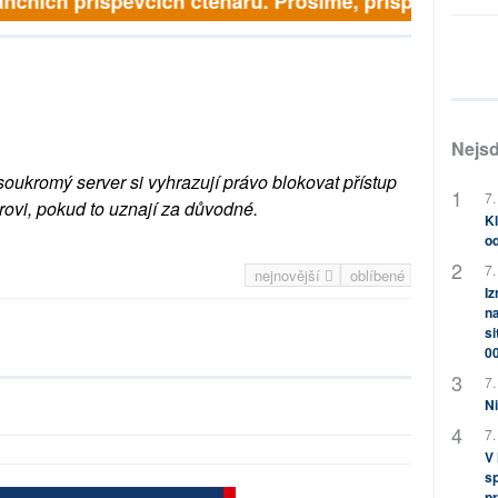
nčních příspěvcích čtenářů. Prosíme, přispějte. ➥
Nejsd
soukromý server si vyhrazují právo blokovat přístup
7.
rovi, pokud to uznají za důvodné.
Kl
od
7.
nejnovější
oblíbené
Iz
na
si
0
7.
Ni
7.
V
sp
pr