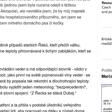
liš (jednou jsem byla nucena odejít s těžkou
né Akropole), ale neviděla jsem, že by můj majetek
la hospitalizovaného příbuzného, ani jsem se
zem mrtvého domácího psa či kočky.
ině případů starších Řeků, kteří přežili válku,
e teploty přirovnávané k tichým zabijákům, kteří se
 zvládání veder a má odpovídající slovník - vědci v
Polit
oli, jako první na světě pojmenovali vlny veder - se
Marč
erá by popsala tak rekordní a dlouhotrvající teploty.
obotu vyjádřil jeden meteorolog; "bezprecedentní",
jiné slovní spojení. "Z Řecka se stává Dubaj."
atření a ta přišla v podobě úředníků veřejného
bádají lidi, aby pracovali na dálku a zůstali doma.