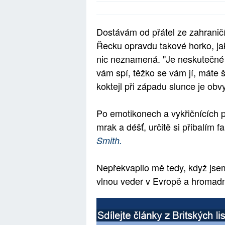
Dostávám od přátel ze zahraničí d
Řecku opravdu takové horko, jak
nic neznamená. "Je neskutečné 
vám spí, těžko se vám jí, máte 
koktejl při západu slunce je obv
Po emotikonech a vykřičnících p
mrak a déšť, určitě si přibalím 
Smith.
Nepřekvapilo mě tedy, když jsem
vlnou veder v Evropě a hromadn