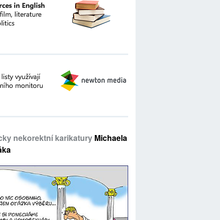
icky nekorektní karikatury
Michaela
áka