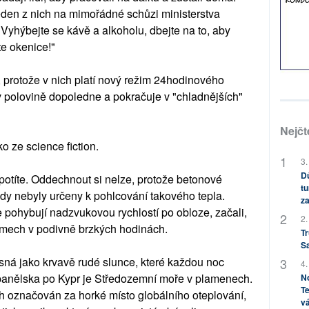
eden z nich na mimořádné schůzi ministerstva
"Vyhýbejte se kávě a alkoholu, dbejte na to, aby
ete okenice!"
 protože v nich platí nový režim 24hodinového
 v polovině dopoledne a pokračuje v "chladnějších"
Nejčt
ko ze science fiction.
3.
Dů
 potíte. Oddechnout si nelze, protože betonové
tu
kdy nebyly určeny k pohlcování takového tepla.
za
e pohybují nadzvukovou rychlostí po obloze, začali,
2.
romech v podivně brzkých hodinách.
Tr
S
sná jako krvavě rudé slunce, které každou noc
4.
panělska po Kypr je Středozemní moře v plamenech.
No
Te
tích označován za horké místo globálního oteplování,
vá