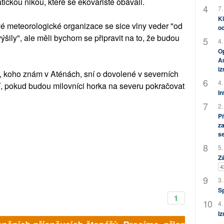
ickou nikou, které se ekovaristé obávali.
7.
Kl
vé meteorologické organizace se sice vlny veder "od
od
zvýšily", ale měli bychom se připravit na to, že budou
4.
Op
Am
i
, koho znám v Aténách, sní o dovolené v severních
4.
výší, pokud budou milovníci horka na severu pokračovat
In
2.
P
za
s
5.
Zá
4
3.
S
1
4.
Iz