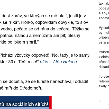
tak, a
pobavi
a aby 
ost zpráv, ve kterých se mě ptají, jestli je v
zadava
 se "říká". Horko, odpovídám obvykle, to slov
Výsled
vedro, pečete se od rána do večera. Těžko se
by moh
špatnou náladu a nemůžete ani pít; útěšný
příběh
ykle polibkem smrti."
větší 
Příběh
řichází vždycky odpověď: "No, tady je to samý
zlehčo
faktor 30+. Těším se!"
píše z Atén Helena
přechá
riskant
To vše
 se dočetla, že se turisté nenechávají odradit
refero
škály 
ě míří do Středomoří.