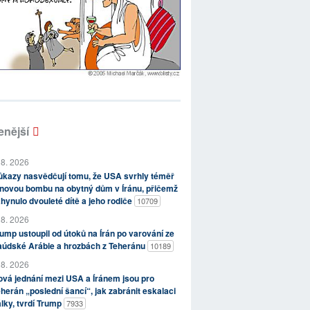
enější
 8. 2026
kazy nasvědčují tomu, že USA svrhly téměř
novou bombu na obytný dům v Íránu, přičemž
hynulo dvouleté dítě a jeho rodiče
10709
 8. 2026
ump ustoupil od útoků na Írán po varování ze
aúdské Arábie a hrozbách z Teheránu
10189
 8. 2026
vá jednání mezi USA a Íránem jsou pro
herán „poslední šancí“, jak zabránit eskalaci
lky, tvrdí Trump
7933