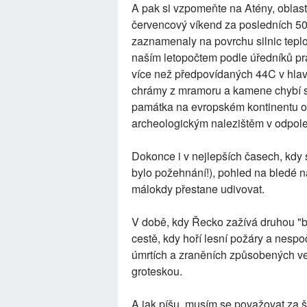
A pak si vzpomeňte na Atény, oblast 
červencový víkend za posledních 50
zaznamenaly na povrchu silnic teplo
naším letopočtem podle úředníků pr
více než předpovídaných 44C v hla
chrámy z mramoru a kamene chybí st
památka na evropském kontinentu o
archeologickým nalezištěm v odpol
Dokonce i v nejlepších časech, kdy s
bylo požehnání!), pohled na bledé ná
málokdy přestane udivovat.
V době, kdy Řecko zažívá druhou "bo
cestě, kdy hoří lesní požáry a nespo
úmrtích a zraněních způsobených ved
groteskou.
A jak píšu, musím se považovat za 