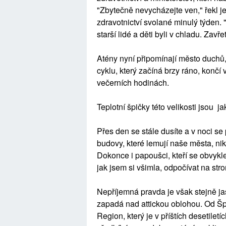
"Zbytečně nevycházejte ven," řekl j
zdravotnictví svolané minulý týden. 
starší lidé a děti byli v chladu. Zavř
Atény nyní připomínají město duchů,
cyklu, který začíná brzy ráno, končí
večerních hodinách.
Teplotní špičky této velikosti jsou ja
Přes den se stále dusíte a v noci se
budovy, které lemují naše města, ni
Dokonce i papoušci, kteří se obvykl
jak jsem si všimla, odpočívat na st
Nepříjemná pravda je však stejně ja
zapadá nad attickou oblohou. Od Š
Region, který je v příštích desetile