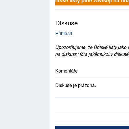
Britské listy plně závisejí na fina
Diskuse
Přihlásit
Upozorňujeme, že Britské listy jako 
na diskusní fóra jakémukoliv diskuté
Komentáře
Diskuse je prázdná.