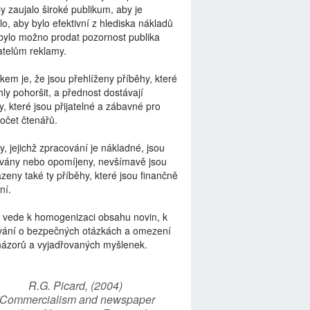
by zaujalo široké publikum, aby je
lo, aby bylo efektivní z hlediska nákladů
bylo možno prodat pozornost publika
telům reklamy.
kem je, že jsou přehlíženy příběhy, které
ly pohoršit, a přednost dostávají
y, které jsou přijatelné a zábavné pro
počet čtenářů.
y, jejichž zpracování je nákladné, jsou
vány nebo opomíjeny, nevšímavě jsou
zeny také ty příběhy, které jsou finančně
ní.
 vede k homogenizaci obsahu novin, k
vání o bezpečných otázkách a omezení
názorů a vyjadřovaných myšlenek.
R.G. Picard, (2004)
“Commercialism and newspaper