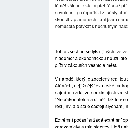
téměř všichni ostatní přehřála až pří
nevolností po reportáži z turisty pl
skončil v plamenech, ani jsem nemě
nemusela potýkat s nechutným nále
Tohle všechno se týká jiných: ve větš
hladomor a ekonomickou nouzi, ale n
plíží v zákoutích vesnic a měst.
V národě, který je zocelený realitou
Aténách, nejjižnější evropské metrop
najednou zdá, že neexistují slova, kt
"Nepřekonatelné a silné", tak to v s
řekl jiný, ale stále častěji slýchám 
Extrémní počasí si žádá extrémní op
zdravotnictví a ministerstev, kteří na