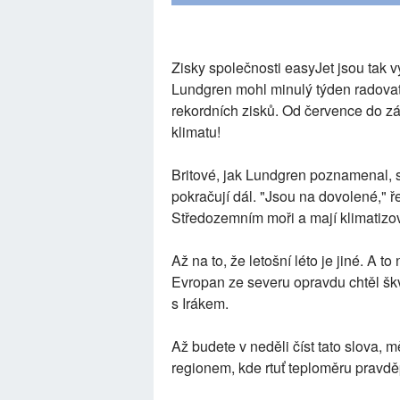
Zisky společnosti easyJet jsou tak v
Lundgren mohl minulý týden radovat,
rekordních zisků. Od července do zář
klimatu!
Britové, jak Lundgren poznamenal, si
pokračují dál. "Jsou na dovolené," 
Středozemním moři a mají klimatizov
Až na to, že letošní léto je jiné. A t
Evropan ze severu opravdu chtěl škv
s Irákem.
Až budete v neděli číst tato slova, 
regionem, kde rtuť teploměru prav