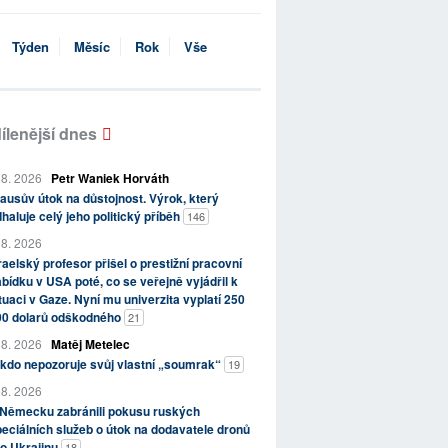
Týden
Měsíc
Rok
Vše
ílenější dnes
 8. 2026
Petr Waniek Horváth
ausův útok na důstojnost. Výrok, který
haluje celý jeho politický příběh
146
 8. 2026
raelský profesor přišel o prestižní pracovní
bídku v USA poté, co se veřejně vyjádřil k
tuaci v Gaze. Nyní mu univerzita vyplatí 250
00 dolarů odškodného
21
 8. 2026
Matěj Metelec
kdo nepozoruje svůj vlastní „soumrak“
19
 8. 2026
 Německu zabránili pokusu ruských
eciálních služeb o útok na dodavatele dronů
o Ukrajinu
18