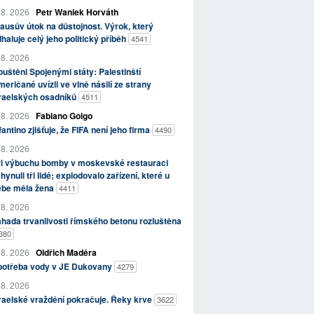
 8. 2026
Petr Waniek Horváth
ausův útok na důstojnost. Výrok, který
haluje celý jeho politický příběh
4541
 8. 2026
uštěni Spojenými státy: Palestinští
eričané uvízli ve vlně násilí ze strany
zraelských osadníků
4511
 8. 2026
Fabiano Golgo
fantino zjišťuje, že FIFA není jeho firma
4490
 8. 2026
ři výbuchu bomby v moskevské restauraci
hynuli tři lidé; explodovalo zařízení, které u
ebe měla žena
4411
 8. 2026
hada trvanlivosti římského betonu rozluštěna
380
 8. 2026
Oldřich Maděra
potřeba vody v JE Dukovany
4279
 8. 2026
raelské vraždění pokračuje. Řeky krve
3622