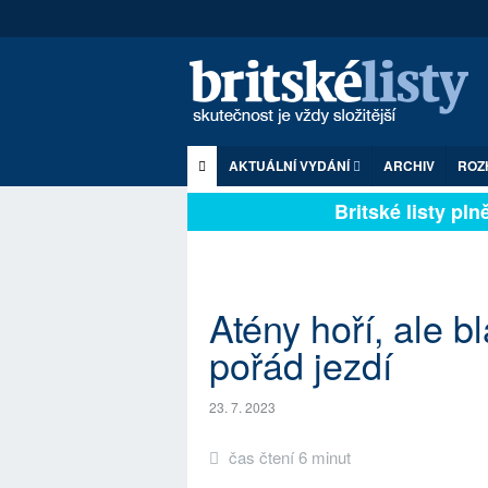
AKTUÁLNÍ VYDÁNÍ
ARCHIV
ROZ
Britské listy plně 
Atény hoří, ale bl
pořád jezdí
23. 7. 2023
čas čtení 6 minut