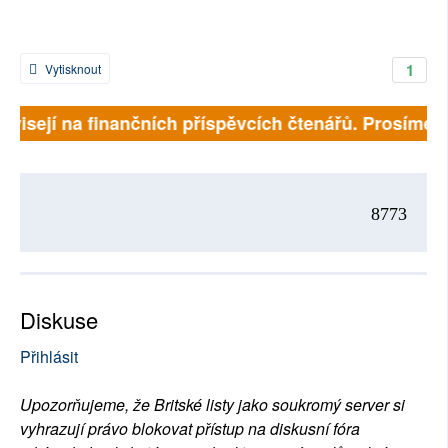
1
Vytisknout
ávisejí na finančních příspěvcích čtenářů. Prosíme, př
8773
Diskuse
Přihlásit
Upozorňujeme, že Britské listy jako soukromý server si
vyhrazují právo blokovat přístup na diskusní fóra