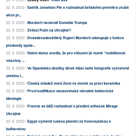
22. 9. 2023 /
Satirik Jonathan Pie o rozhodnutí britského premiéra zrušit
akce pr...
22. 9. 2023 /
Murdoch nenávidí Donalda Trumpa
22. 9. 2023 /
Zvítězí Putin na Ukrajině?
22. 9. 2023 /
Dvaadevadesátiletý Rupert Murdoch odstupuje z funkce
předsedy spole...
22. 9. 2023 /
Státní duma uvedla, že pro vítězství je nutné "mobilizovat
všechny ...
22. 9. 2023 /
Ve Španělsku desítky dívek hlásí nahé fotografie vytvořené
umělou i...
22. 9. 2023 /
Čínská mládež mění život ve městě za práci keramika
22. 9. 2023 /
První kodifikace neosovětské národně bolševické
ideologie
22. 9. 2023 /
Francie se blíží rozhodnutí o předání stíhaček Mirage
Ukrajině
22. 9. 2023 /
Egypt vyměnil ruskou pšenici za francouzskou a
bulharskou