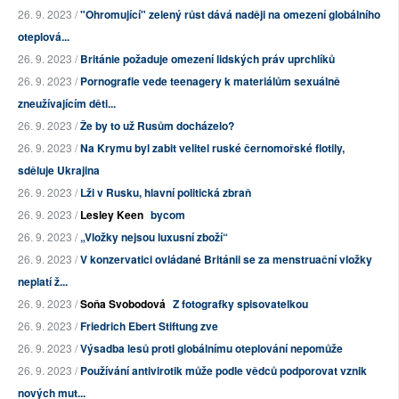
26. 9. 2023 /
"Ohromující" zelený růst dává naději na omezení globálního
oteplová...
26. 9. 2023 /
Británie požaduje omezení lidských práv uprchlíků
26. 9. 2023 /
Pornografie vede teenagery k materiálům sexuálně
zneužívajícím děti...
26. 9. 2023 /
Že by to už Rusům docházelo?
26. 9. 2023 /
Na Krymu byl zabit velitel ruské černomořské flotily,
sděluje Ukrajina
26. 9. 2023 /
Lži v Rusku, hlavní politická zbraň
26. 9. 2023 /
Lesley Keen
bycom
26. 9. 2023 /
„Vložky nejsou luxusní zboží“
26. 9. 2023 /
V konzervatici ovládané Británii se za menstruační vložky
neplatí ž...
26. 9. 2023 /
Soňa Svobodová
Z fotografky spisovatelkou
26. 9. 2023 /
Friedrich Ebert Stiftung zve
26. 9. 2023 /
Výsadba lesů proti globálnímu oteplování nepomůže
26. 9. 2023 /
Používání antivirotik může podle vědců podporovat vznik
nových mut...