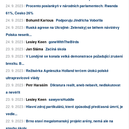
24. 9. 2023 /
Procento poslankyň v národních parlamentech: Rwanda
61%, Česko 26%
24. 9. 2023 /
Bohumil Kartous
Podporuju Jindřicha Vobořila
24. 9. 2023 /
Ruská agrese na Ukrajině: Zelenskyj se během návštěvy
Polska nesetk...
24. 9. 2023 /
Lesley Keen
goneWithTheBirds
23. 9. 2023 /
Jan Sláma
Začíná škola
23. 9. 2023 /
V Londýně se konala velká demonstrace požadující zrušení
brexitu. B...
23. 9. 2023 /
Režisérka Agnieszka Holland terčem útoků polské
ultrapravicové vlády
23. 9. 2023 /
Petr Haraším
Diktatura realit, aneb nebavit, nediskutovat
a nevěřit
23. 9. 2023 /
Lesley Keen
sawyersHuddle
22. 9. 2023 /
Hlavní zdroj partikulátů, které způsobují předčasná úmrtí, je
vedle...
22. 9. 2023 /
Brno staví megalomanský projekt arény, nemá ale na
stavbu školy