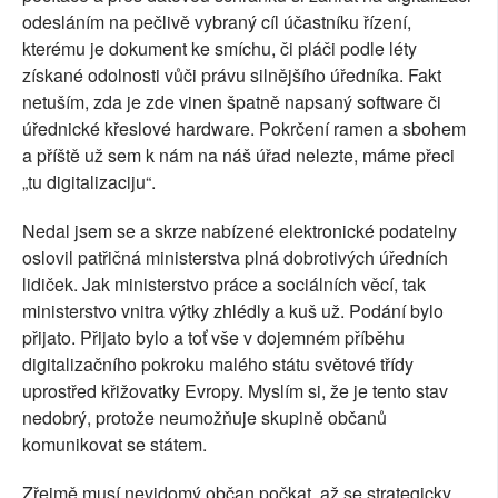
odesláním na pečlivě vybraný cíl účastníku řízení,
kterému je dokument ke smíchu, či pláči podle léty
získané odolnosti vůči právu silnějšího úředníka. Fakt
netuším, zda je zde vinen špatně napsaný software či
úřednické křeslové hardware. Pokrčení ramen a sbohem
a příště už sem k nám na náš úřad nelezte, máme přeci
„tu digitalizaciju“.
Nedal jsem se a skrze nabízené elektronické podatelny
oslovil patřičná ministerstva plná dobrotivých úředních
lidiček. Jak ministerstvo práce a sociálních věcí, tak
ministerstvo vnitra výtky zhlédly a kuš už. Podání bylo
přijato. Přijato bylo a toť vše v dojemném příběhu
digitalizačního pokroku malého státu světové třídy
uprostřed křižovatky Evropy. Myslím si, že je tento stav
nedobrý, protože neumožňuje skupině občanů
komunikovat se státem.
Zřejmě musí nevidomý občan počkat, až se strategicky