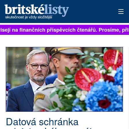
isejí na finančních příspěvcích čtenářů. Prosíme, přis
PŘIHLÁSIT
AKTUÁLNÍ VYDÁNÍ
ARCHIV
ROZHOVORY
TÉMATA
NEJČTENĚJŠÍ ZA 7 DNÍ
AUTOŘI
Datová schránka
PŘÍSPĚVKY NA PROVOZ