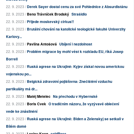
22. 9. 2023 /
Derek Sayer dostal cenu za své Pohlednice z Absurdistánu
22. 9. 2023 /
Beno Trávníček Brodský
Strašidlo
22. 9. 2023 /
Přijede moskevský cirkus!!
22. 9. 2023 /
Brutální chování na katolické teologické fakultě Univerzity
Karlovy...
22. 9. 2023 /
Pavlína Antošová
Ubíjení i nezdolnost
22. 9. 2023 /
Problém migrace by mohl vést k rozkladu EU, říká Josep
Borrell
22. 9. 2023 /
Ruská agrese na Ukrajině: Kyjev získal novou americkou
vojenskou po...
22. 9. 2023 /
Belgická zdravotní pojišťovna: Znečištění vzduchu
partikuláty má dr...
22. 9. 2023 /
Matěj Metelec
Na přechodu v Hybernské
22. 9. 2023 /
Boris Cvek
O tradičním názoru, že vyzývavé oblečení
vede ke znásilnění
22. 9. 2023 /
Ruská agrese na Ukrajině: Biden a Zelenskyj se setkali v
Bílém domě
22. 9. 2023 /
Lesley Keen
coldPass