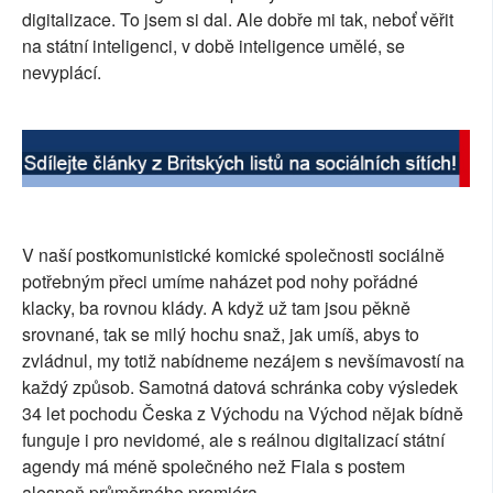
digitalizace. To jsem si dal. Ale dobře mi tak, neboť věřit
na státní inteligenci, v době inteligence umělé, se
nevyplácí.
V naší postkomunistické komické společnosti sociálně
potřebným přeci umíme naházet pod nohy pořádné
klacky, ba rovnou klády. A když už tam jsou pěkně
srovnané, tak se milý hochu snaž, jak umíš, abys to
zvládnul, my totiž nabídneme nezájem s nevšímavostí na
každý způsob. Samotná datová schránka coby výsledek
34 let pochodu Česka z Východu na Východ nějak bídně
funguje i pro nevidomé, ale s reálnou digitalizací státní
agendy má méně společného než Fiala s postem
alespoň průměrného premiéra.