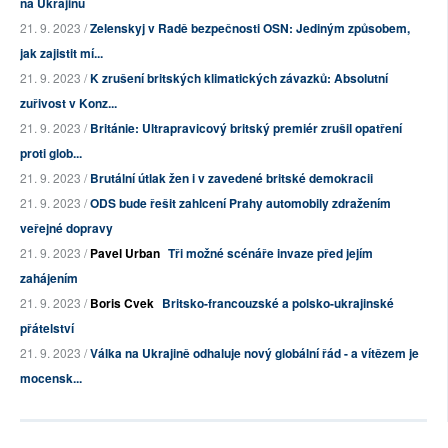
na Ukrajinu
21. 9. 2023 /
Zelenskyj v Radě bezpečnosti OSN: Jediným způsobem,
jak zajistit mí...
21. 9. 2023 /
K zrušení britských klimatických závazků: Absolutní
zuřivost v Konz...
21. 9. 2023 /
Británie: Ultrapravicový britský premiér zrušil opatření
proti glob...
21. 9. 2023 /
Brutální útlak žen i v zavedené britské demokracii
21. 9. 2023 /
ODS bude řešit zahlcení Prahy automobily zdražením
veřejné dopravy
21. 9. 2023 /
Pavel Urban
Tři možné scénáře invaze před jejím
zahájením
21. 9. 2023 /
Boris Cvek
Britsko-francouzské a polsko-ukrajinské
přátelství
21. 9. 2023 /
Válka na Ukrajině odhaluje nový globální řád - a vítězem je
mocensk...