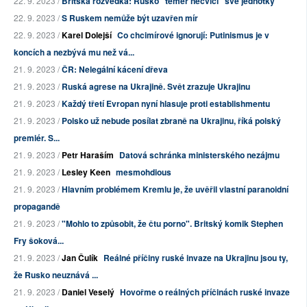
22. 9. 2023 /
Britská rozvědka: Rusko "téměř necvičí" své jednotky
22. 9. 2023 /
S Ruskem nemůže být uzavřen mír
22. 9. 2023 /
Karel Dolejší
Co chcimírové ignorují: Putinismus je v
koncích a nezbývá mu než vá...
21. 9. 2023 /
ČR: Nelegální kácení dřeva
21. 9. 2023 /
Ruská agrese na Ukrajině. Svět zrazuje Ukrajinu
21. 9. 2023 /
Každý třetí Evropan nyní hlasuje proti establishmentu
21. 9. 2023 /
Polsko už nebude posílat zbraně na Ukrajinu, říká polský
premiér. S...
21. 9. 2023 /
Petr Haraším
Datová schránka ministerského nezájmu
21. 9. 2023 /
Lesley Keen
mesmohdious
21. 9. 2023 /
Hlavním problémem Kremlu je, že uvěřil vlastní paranoidní
propagandě
21. 9. 2023 /
"Mohlo to způsobit, že čtu porno". Britský komik Stephen
Fry šoková...
21. 9. 2023 /
Jan Čulík
Reálné příčiny ruské invaze na Ukrajinu jsou ty,
že Rusko neuznává ...
21. 9. 2023 /
Daniel Veselý
Hovořme o reálných příčinách ruské invaze