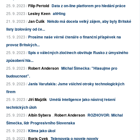
25. 9. 2023 /
Filip Pertold
Data z on-line platforem pro hledání práce
25. 9. 2023 /
Lesley Keen
altHing
21. 9. 2023 /
Jan Čulík
Někdo má docela velký zájem, aby byly Britské
listy izolovány od če...
15. 9. 2023 /
Prosíme naše věrné čtenáře o finanční příspěvek na
provoz Britských...
25. 9. 2023 /
Spis o válečných zločinech obviňuje Rusko z úmyslného
způsobení hla...
25. 9. 2023 /
Robert Anderson
Michal Šimečka: "Hlasujme pro
budoucnost".
25. 9. 2023 /
Janis Varufakis: Jsme všichni otroky technologických
firem
25. 9. 2023 /
Jiří Majzlík
Umělá inteligence jako nástroj řešení
technických úloh
25. 9. 2023 /
Albín Sybera
,
Robert Anderson
ROZHOVOR: Michal
Šimečka, lídr Progresivního Slovenska
25. 9. 2023 /
Klima jako úkol
25. 9. 2023 /
Boris Cvek
Telenovela o novele novely