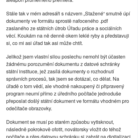
Stále tak v mém adresáři s názvem „Stažené“ smutně úpí
dokumenty ve formátu sprostě nafoceného .pdf
zaslaného ze státních útrob Úřadu práce a sociálních
věcí. Koukám na ně denně okem leklé ryby a představuji
si, co mi asi úřad tak asi může chtít.
Jelikož jsem vlastní silou poslechu nemohl být účasten
žádnému porozumění dokumentu z datové schránky
státní instituce, jež zasílá dokumenty o rozhodnutí
správních procesů, tak jsem se dotázal, co dělat. Na
úřadě o tom vědí, ale vhodně nakoupený či připravený
program neumí přímo z úředního počítače jednoduše
přeposlat došlý státní dokument ve formátu vhodném pro
odečítače obrazovky.
Dokument se musí po starém způsobu vytisknout,
následně pokrokově ofotit, novátorsky vložit do téhož
počítače a přes datovou schránku si zahrát na digitalizaci