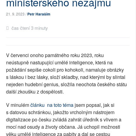
ministerského nezájmu
SOCIÁLNÍ SÍTĚ
21. 9. 2023 /
Petr Haraším
RUBRIKY
čas čtení 3 minuty
PLNÁ VERZE STRÁNEK
V červenci onoho památného roku 2023, roku
neústupně nastupující umělé inteligence, která na
požádání sepíše cokoli pro kohokoli, namaluje obrázky
s láskou i bez lásky, složí skladby, nad kterými by slintal
nejeden hudební genius, složila neochota českého státu
další zkoušku z dospělosti.
V minulém
článku na toto téma
jsem popsal, jak si
s datovou schránkou, jakožto vrcholným nástrojem
digitalizace po česku zvládá zahrát úředník s vlivem a
mocí nad osudy a životy občana. Já uchopil možnosti
věku umělé inteligence za pabity a dal se cestou