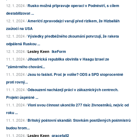
12. 1. 2024 /
Rusko možná připravuje operaci v Podněstří, s cílem
destabilizovat ...
12. 1. 2024 /
Američtí zpravodajci varují před rizikem, že Hizballáh
zaútočí na USA
12. 1. 2024 /
Výsledky předběžného zkoumání potvrzují, že raketa
odpálená Ruskou ...
12. 1. 2024 /
Lesley Keen
ikeForm
11. 1. 2024 /
Jihoafrická republika obvinila v Haagu Izrael ze
"záměrného chování...
11. 1. 2024 /
Jsou to fašisti. Proč je volíte? ODS a SPD stoprocentně
proti rovný...
11. 1. 2024 /
Odsouzení nacházejí práci v zákaznických centrech.
Projekt úspěšně ...
11. 1. 2024 /
Vloni svou činnost ukončilo 277 tisíc živnostníků, nejvíc od
roku ...
11. 1. 2024 /
Britský poštovní skandál: Stovkám postižených poštmistrů
budou hrom...
11. 1. 2024 /
Lesley Keen
gracefall2