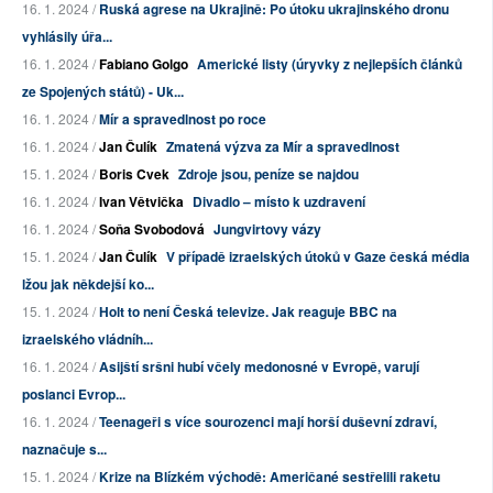
16. 1. 2024 /
Ruská agrese na Ukrajině: Po útoku ukrajinského dronu
vyhlásily úřa...
16. 1. 2024 /
Fabiano Golgo
Americké listy (úryvky z nejlepších článků
ze Spojených států) - Uk...
16. 1. 2024 /
Mír a spravedlnost po roce
16. 1. 2024 /
Jan Čulík
Zmatená výzva za Mír a spravedlnost
15. 1. 2024 /
Boris Cvek
Zdroje jsou, peníze se najdou
16. 1. 2024 /
Ivan Větvička
Divadlo – místo k uzdravení
16. 1. 2024 /
Soňa Svobodová
Jungvirtovy vázy
15. 1. 2024 /
Jan Čulík
V případě izraelských útoků v Gaze česká média
lžou jak někdejší ko...
15. 1. 2024 /
Holt to není Česká televize. Jak reaguje BBC na
izraelského vládníh...
16. 1. 2024 /
Asijští sršni hubí včely medonosné v Evropě, varují
poslanci Evrop...
16. 1. 2024 /
Teenageři s více sourozenci mají horší duševní zdraví,
naznačuje s...
15. 1. 2024 /
Krize na Blízkém východě: Američané sestřelili raketu