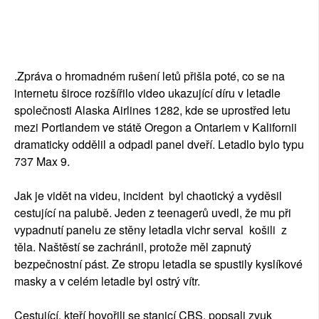
.Zpráva o hromadném rušení letů přišla poté, co se na
internetu široce rozšířilo video ukazující díru v letadle
společnosti Alaska Airlines 1282, kde se uprostřed letu
mezi Portlandem ve státě Oregon a Ontariem v Kalifornii
dramaticky oddělil a odpadl panel dveří. Letadlo bylo typu
737 Max 9.
Jak je vidět na videu, incident byl chaotický a vyděsil
cestující na palubě. Jeden z teenagerů uvedl, že mu při
vypadnutí panelu ze stěny letadla vichr serval košili z
těla. Naštěstí se zachránil, protože měl zapnutý
bezpečnostní pást. Ze stropu letadla se spustily kyslíkové
masky a v celém letadle byl ostrý vítr.
Cestující, kteří hovořili se stanicí CBS, popsali zvuk