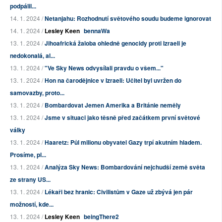
podpálil...
14. 1. 2024 /
Netanjahu: Rozhodnutí světového soudu budeme ignorovat
14. 1. 2024 /
Lesley Keen
bennaWa
13. 1. 2024 /
Jihoafrická žaloba ohledně genocidy proti Izraeli je
nedokonalá, al...
13. 1. 2024 /
"Ve Sky News odvysílali pravdu o všem..."
13. 1. 2024 /
Hon na čarodějnice v Izraeli: Učitel byl uvržen do
samovazby, proto...
13. 1. 2024 /
Bombardovat Jemen Amerika a Británie neměly
13. 1. 2024 /
Jsme v situaci jako těsně před začátkem první světové
války
13. 1. 2024 /
Haaretz: Půl milionu obyvatel Gazy trpí akutním hladem.
Prosíme, pl...
13. 1. 2024 /
Analýza Sky News: Bombardování nejchudší země světa
ze strany US...
13. 1. 2024 /
Lékaři bez hranic: Civilistům v Gaze už zbývá jen pár
možností, kde...
13. 1. 2024 /
Lesley Keen
beingThere2