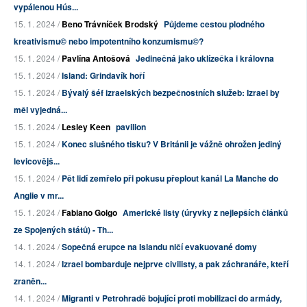
vypálenou Hús...
15. 1. 2024 /
Beno Trávníček Brodský
Půjdeme cestou plodného
kreativismu© nebo impotentního konzumismu©?
15. 1. 2024 /
Pavlína Antošová
Jedinečná jako uklízečka i královna
15. 1. 2024 /
Island: Grindavík hoří
15. 1. 2024 /
Bývalý šéf izraelských bezpečnostních služeb: Izrael by
měl vyjedná...
15. 1. 2024 /
Lesley Keen
pavilion
15. 1. 2024 /
Konec slušného tisku? V Británii je vážně ohrožen jediný
levicovějš...
15. 1. 2024 /
Pět lidí zemřelo při pokusu přeplout kanál La Manche do
Anglie v mr...
15. 1. 2024 /
Fabiano Golgo
Americké listy (úryvky z nejlepších článků
ze Spojených států) - Th...
14. 1. 2024 /
Sopečná erupce na Islandu ničí evakuované domy
14. 1. 2024 /
Izrael bombarduje nejprve civilisty, a pak záchranáře, kteří
zraněn...
14. 1. 2024 /
Migranti v Petrohradě bojující proti mobilizaci do armády,