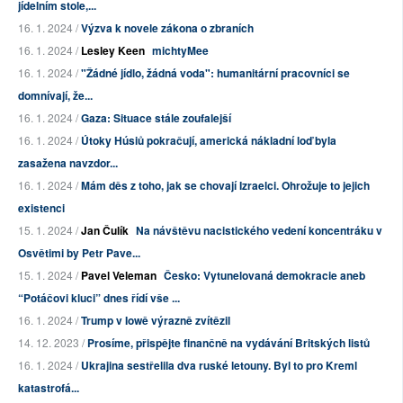
jídelním stole,...
16. 1. 2024 /
Výzva k novele zákona o zbraních
16. 1. 2024 /
Lesley Keen
michtyMee
16. 1. 2024 /
"Žádné jídlo, žádná voda": humanitární pracovníci se
domnívají, že...
16. 1. 2024 /
Gaza: Situace stále zoufalejší
16. 1. 2024 /
Útoky Húsiů pokračují, americká nákladní loď byla
zasažena navzdor...
16. 1. 2024 /
Mám děs z toho, jak se chovají Izraelci. Ohrožuje to jejich
existenci
15. 1. 2024 /
Jan Čulík
Na návštěvu nacistického vedení koncentráku v
Osvětimi by Petr Pave...
15. 1. 2024 /
Pavel Veleman
Česko: Vytunelovaná demokracie aneb
“Potáčovi kluci” dnes řídí vše ...
16. 1. 2024 /
Trump v Iowě výrazně zvítězil
14. 12. 2023 /
Prosíme, přispějte finančně na vydávání Britských listů
16. 1. 2024 /
Ukrajina sestřelila dva ruské letouny. Byl to pro Kreml
katastrofá...