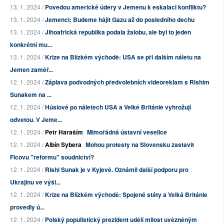
13. 1. 2024 /
Povedou americké údery v Jemenu k eskalaci konfliktu?
13. 1. 2024 /
Jemenci: Budeme hájit Gazu až do posledního dechu
13. 1. 2024 /
Jihoafrická republika podala žalobu, ale byl to jeden
konkrétní mu...
13. 1. 2024 /
Krize na Blízkém východě: USA se při dalším náletu na
Jemen zaměř...
12. 1. 2024 /
Záplava podvodných předvolebních videoreklam s Rishim
Sunakem na ...
12. 1. 2024 /
Húsiové po náletech USA a Velké Británie vyhrožují
odvetou. V Jeme...
12. 1. 2024 /
Petr Haraším
Mimořádná ústavní veselice
12. 1. 2024 /
Albín Sybera
Mohou protesty na Slovensku zastavit
Ficovu "reformu" soudnictví?
12. 1. 2024 /
Rishi Sunak je v Kyjevě. Oznámil další podporu pro
Ukrajinu ve výši...
12. 1. 2024 /
Krize na Blízkém východě: Spojené státy a Velká Británie
provedly ú...
12. 1. 2024 /
Polský populistický prezident udělí milost uvězněným