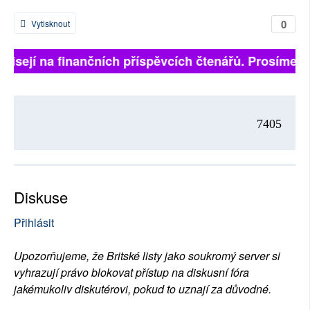
0
Vytisknout
ávisejí na finančních příspěvcích čtenářů. Prosíme, př
7405
Diskuse
Přihlásit
Upozorňujeme, že Britské listy jako soukromý server si
vyhrazují právo blokovat přístup na diskusní fóra
jakémukoliv diskutérovi, pokud to uznají za důvodné.