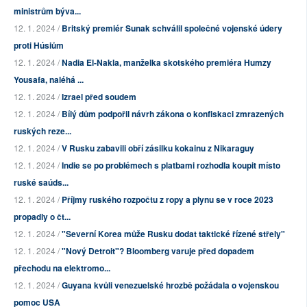
ministrům býva...
12. 1. 2024 /
Britský premiér Sunak schválil společné vojenské údery
proti Húsiům
12. 1. 2024 /
Nadia El-Nakla, manželka skotského premiéra Humzy
Yousafa, naléhá ...
12. 1. 2024 /
Izrael před soudem
12. 1. 2024 /
Bílý dům podpořil návrh zákona o konfiskaci zmrazených
ruských reze...
12. 1. 2024 /
V Rusku zabavili obří zásilku kokainu z Nikaraguy
12. 1. 2024 /
Indie se po problémech s platbami rozhodla koupit místo
ruské saúds...
12. 1. 2024 /
Příjmy ruského rozpočtu z ropy a plynu se v roce 2023
propadly o čt...
12. 1. 2024 /
"Severní Korea může Rusku dodat taktické řízené střely"
12. 1. 2024 /
"Nový Detroit"? Bloomberg varuje před dopadem
přechodu na elektromo...
12. 1. 2024 /
Guyana kvůli venezuelské hrozbě požádala o vojenskou
pomoc USA