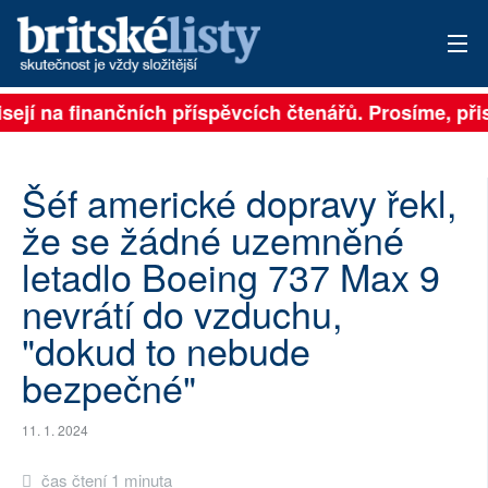
sejí na finančních příspěvcích čtenářů. Prosíme, přis
PŘIHLÁSIT
AKTUÁLNÍ VYDÁNÍ
Šéf americké dopravy řekl,
ARCHIV
že se žádné uzemněné
letadlo Boeing 737 Max 9
ROZHOVORY
nevrátí do vzduchu,
TÉMATA
"dokud to nebude
NEJČTENĚJŠÍ ZA 7 DNÍ
bezpečné"
AUTOŘI
11. 1. 2024
PŘÍSPĚVKY NA PROVOZ
čas čtení 1 minuta