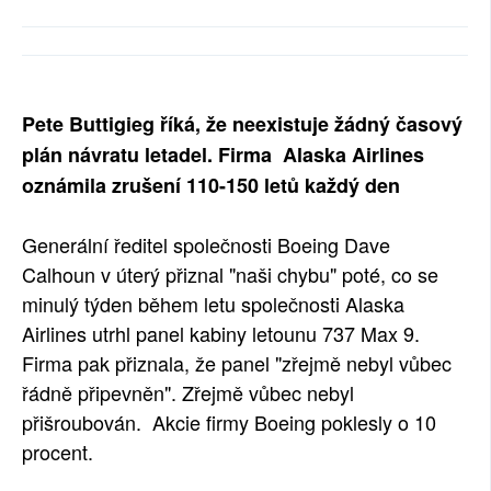
SOCIÁLNÍ SÍTĚ
RUBRIKY
Pete Buttigieg říká, že neexistuje žádný časový
PLNÁ VERZE STRÁNEK
plán návratu letadel. Firma Alaska Airlines
oznámila zrušení 110-150 letů každý den
Generální ředitel společnosti Boeing Dave
Calhoun v úterý přiznal "naši chybu" poté, co se
minulý týden během letu společnosti Alaska
Airlines utrhl panel kabiny letounu 737 Max 9.
Firma pak přiznala, že panel "zřejmě nebyl vůbec
řádně připevněn". Zřejmě vůbec nebyl
přišroubován. Akcie firmy Boeing poklesly o 10
procent.