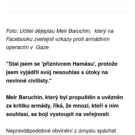
SOCIÁLNÍ SÍTĚ
RUBRIKY
Foto: Učitel dějepisu Meir Baruchin, který na
PLNÁ VERZE STRÁNEK
Facebooku zveřejnil vzkazy proti armádním
operacím v Gaze
"Stal jsem se 'příznivcem Hamásu', protože
jsem vyjádřil svůj nesouhlas s útoky na
nevinné civilisty."
Meir Baruchin, který byl propuštěn a uvězněn
za kritiku armády, říká, že mnozí, kteří s ním
souhlasí, se bojí vystoupit na veřejnosti
Nepravděpodobné obvinění z úmyslu spáchat