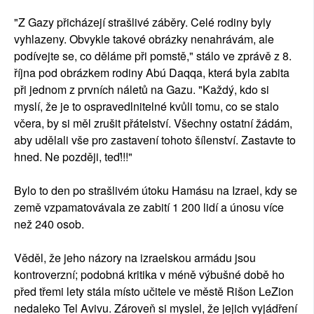
"Z Gazy přicházejí strašlivé záběry. Celé rodiny byly
vyhlazeny. Obvykle takové obrázky nenahrávám, ale
podívejte se, co děláme při pomstě," stálo ve zprávě z 8.
října pod obrázkem rodiny Abú Daqqa, která byla zabita
při jednom z prvních náletů na Gazu. "Každý, kdo si
myslí, že je to ospravedlnitelné kvůli tomu, co se stalo
včera, by si měl zrušit přátelství. Všechny ostatní žádám,
aby udělali vše pro zastavení tohoto šílenství. Zastavte to
hned. Ne později, teď!!!"
Bylo to den po strašlivém útoku Hamásu na Izrael, kdy se
země vzpamatovávala ze zabití 1 200 lidí a únosu více
než 240 osob.
Věděl, že jeho názory na izraelskou armádu jsou
kontroverzní; podobná kritika v méně výbušné době ho
před třemi lety stála místo učitele ve městě Rišon LeZion
nedaleko Tel Avivu. Zároveň si myslel, že jejich vyjádření