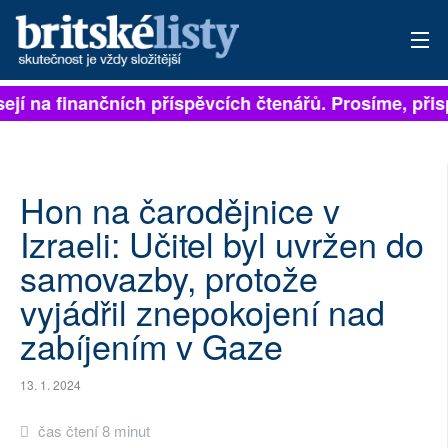
ejí na finančních příspěvcích čtenářů. Prosíme, přispě
PŘIHLÁSIT
AKTUÁLNÍ VYDÁNÍ
ARCHIV
Hon na čarodějnice v
Izraeli: Učitel byl uvržen do
ROZHOVORY
samovazby, protože
TÉMATA
vyjádřil znepokojení nad
zabíjením v Gaze
NEJČTENĚJŠÍ ZA 7 DNÍ
AUTOŘI
13. 1. 2024
PŘÍSPĚVKY NA PROVOZ
čas čtení 8 minut