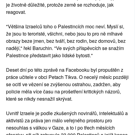
je životně důležité, protože země se rozhoduje, jak
reagovat.
"Většina Izraelců toho o Palestincích moc neví. Myslí si,
že jsou to teroristé, všichni, nebo jsou to pro ně mlhavé
obrazy beze jmen, bez tváří, bez rodin, bez domovů, bez
nadějí," řekl Baruchin. "Ve svých příspěvcích se snažím
Palestince představit jako lidské bytosti."
Deset dní po této zprávě na Facebooku byl propuštěn z
práce učitele v obci Petach Tikva. O necelý měsíc později
se ocitl ve vězení se zvýšenou ostrahou, zadržen, aby
policie měla více času na prošetření kritických názorů,
které se nikdy nesnažil skrývat.
Uvnitř Izraele je podle zkušených novinářů, intelektuálů a
aktivistů za práva jen málo veřejného prostoru pro
nesouhlas s válkou v Gaze, a to i po třech měsících
ofenzivy, při níž zahynulo 23 000 Palestinců a jejíž konec