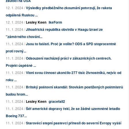
zaútočí na USA
12. 1. 2024 /
Výsledky předběžného zkoumání potvrzují, že raketa
odpálená Ruskou ...
12. 1. 2024 /
Lesley Keen
ikeForm
11. 1. 2024 /
Jihoafrická republika obvinila v Haagu Izrael ze
"záměrného chování...
11. 1. 2024 /
Jsou to fašisti. Proč je volíte? ODS a SPD stoprocentně
proti rovný...
11. 1. 2024 /
Odsouzení nacházejí práci v zákaznických centrech.
Projekt úspěšně ...
11. 1. 2024 /
Vloni svou činnost ukončilo 277 tisíc živnostníků, nejvíc od
roku ...
11. 1. 2024 /
Britský poštovní skandál: Stovkám postižených poštmistrů
budou hrom...
11. 1. 2024 /
Lesley Keen
gracefall2
11. 1. 2024 /
Šéf americké dopravy řekl, že se žádné uzemněné letadlo
Boeing 737...
11. 1. 2024 /
Starověcí stepní pastevci přinesli do severní Evropy vyšší