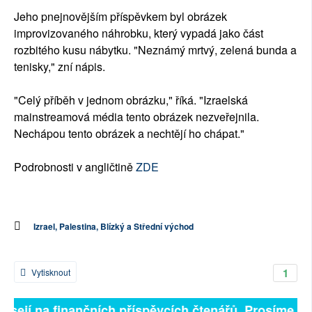
Jeho pnejnovějším příspěvkem byl obrázek
improvizovaného náhrobku, který vypadá jako část
rozbitého kusu nábytku. "Neznámý mrtvý, zelená bunda a
tenisky," zní nápis.
"Celý příběh v jednom obrázku," říká. "Izraelská
mainstreamová média tento obrázek nezveřejnila.
Nechápou tento obrázek a nechtějí ho chápat."
Podrobnosti v angličtině
ZDE
Izrael, Palestina, Blízký a Střední východ
1
Vytisknout
isejí na finančních příspěvcích čtenářů. Prosíme, při