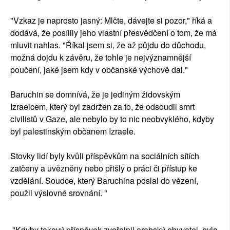
"Vzkaz je naprosto jasný: Mlčte, dávejte si pozor," říká a
dodává, že posílily jeho vlastní přesvědčení o tom, že má
mluvit nahlas. "Říkal jsem si, že až půjdu do důchodu,
možná dojdu k závěru, že tohle je nejvýznamnější
poučení, jaké jsem kdy v občanské výchově dal."
Baruchin se domnívá, že je jediným židovským
Izraelcem, který byl zadržen za to, že odsoudil smrt
civilistů v Gaze, ale nebylo by to nic neobvyklého, kdyby
byl palestinským občanem Izraele.
Stovky lidí byly kvůli příspěvkům na sociálních sítích
zatčeny a uvězněny nebo přišly o práci či přístup ke
vzdělání. Soudce, který Baruchina poslal do vězení,
použil výslovné srovnání. "
"Kdyby takový příspěvek zveřejnil arabský obyvatel, bylo