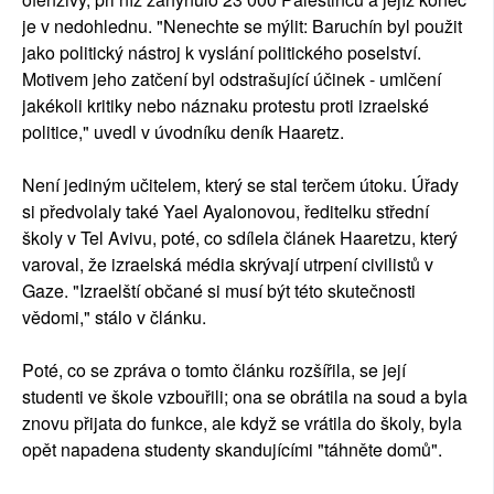
je v nedohlednu. "Nenechte se mýlit: Baruchín byl použit
jako politický nástroj k vyslání politického poselství.
Motivem jeho zatčení byl odstrašující účinek - umlčení
jakékoli kritiky nebo náznaku protestu proti izraelské
politice," uvedl v úvodníku deník Haaretz.
Není jediným učitelem, který se stal terčem útoku. Úřady
si předvolaly také Yael Ayalonovou, ředitelku střední
školy v Tel Avivu, poté, co sdílela článek Haaretzu, který
varoval, že izraelská média skrývají utrpení civilistů v
Gaze. "Izraelští občané si musí být této skutečnosti
vědomi," stálo v článku.
Poté, co se zpráva o tomto článku rozšířila, se její
studenti ve škole vzbouřili; ona se obrátila na soud a byla
znovu přijata do funkce, ale když se vrátila do školy, byla
opět napadena studenty skandujícími "táhněte domů".