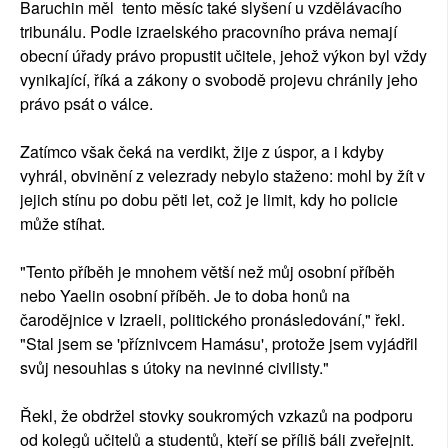
Baruchin měl tento měsíc také slyšení u vzdělávacího
tribunálu. Podle izraelského pracovního práva nemají
obecní úřady právo propustit učitele, jehož výkon byl vždy
vynikající, říká a zákony o svobodě projevu chránily jeho
právo psát o válce.
Zatímco však čeká na verdikt, žije z úspor, a i kdyby
vyhrál, obvinění z velezrady nebylo staženo: mohl by žít v
jejich stínu po dobu pěti let, což je limit, kdy ho policie
může stíhat.
"Tento příběh je mnohem větší než můj osobní příběh
nebo Yaelin osobní příběh. Je to doba honů na
čarodějnice v Izraeli, politického pronásledování," řekl.
"Stal jsem se 'příznivcem Hamásu', protože jsem vyjádřil
svůj nesouhlas s útoky na nevinné civilisty."
Řekl, že obdržel stovky soukromých vzkazů na podporu
od kolegů učitelů a studentů, kteří se příliš báli zveřejnit.