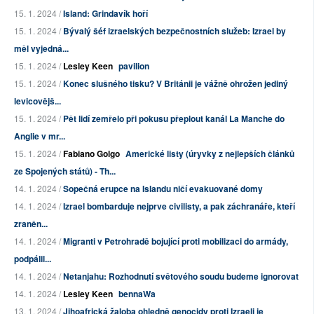
15. 1. 2024 /
Island: Grindavík hoří
15. 1. 2024 /
Bývalý šéf izraelských bezpečnostních služeb: Izrael by
měl vyjedná...
15. 1. 2024 /
Lesley Keen
pavilion
15. 1. 2024 /
Konec slušného tisku? V Británii je vážně ohrožen jediný
levicovějš...
15. 1. 2024 /
Pět lidí zemřelo při pokusu přeplout kanál La Manche do
Anglie v mr...
15. 1. 2024 /
Fabiano Golgo
Americké listy (úryvky z nejlepších článků
ze Spojených států) - Th...
14. 1. 2024 /
Sopečná erupce na Islandu ničí evakuované domy
14. 1. 2024 /
Izrael bombarduje nejprve civilisty, a pak záchranáře, kteří
zraněn...
14. 1. 2024 /
Migranti v Petrohradě bojující proti mobilizaci do armády,
podpálil...
14. 1. 2024 /
Netanjahu: Rozhodnutí světového soudu budeme ignorovat
14. 1. 2024 /
Lesley Keen
bennaWa
13. 1. 2024 /
Jihoafrická žaloba ohledně genocidy proti Izraeli je