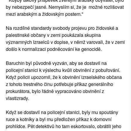
by nebezpečí jasné. Nemyslím si, že je možné rozlišovat
mezi arabským a židovským postem."
Na rozdílné standardy svobody projevu pro židovské a
palestinské občany v zemi poukázala skupina
významných Izraelců v dopise, v němž varovali, že v zemi
došlo k normalizaci podněcování ke genocidě.
Baruchin byl původně vyzván, aby se dostavil na
policejní stanici k výslechu kvůli obvinění z pobuřování.
Když policii upozornil, že k obvinění izraelského občana
z tohoto trestného činu potřebuje příkaz generálního
prokurátora, bylo řádně vypracováno obvinění z
vlastizrady.
Když se dostavil na policejní stanici, byly mu spoutány
ruce a kotníky a byl mu předložen příkaz k domovní
prohlídce. Pět detektivů ho tam eskortovalo, obrátili jeho