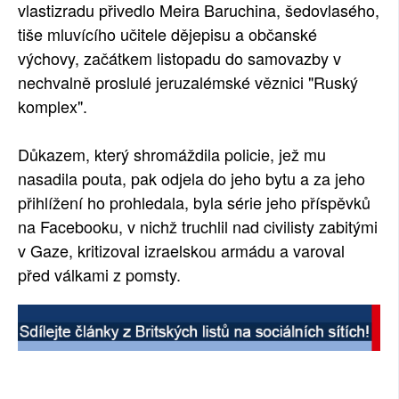
vlastizradu přivedlo Meira Baruchina, šedovlasého,
tiše mluvícího učitele dějepisu a občanské
výchovy, začátkem listopadu do samovazby v
nechvalně proslulé jeruzalémské věznici "Ruský
komplex".
Důkazem, který shromáždila policie, jež mu
nasadila pouta, pak odjela do jeho bytu a za jeho
přihlížení ho prohledala, byla série jeho příspěvků
na Facebooku, v nichž truchlil nad civilisty zabitými
v Gaze, kritizoval izraelskou armádu a varoval
před válkami z pomsty.