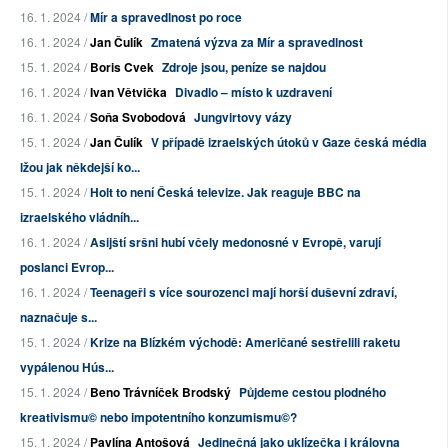
16. 1. 2024 /
Mír a spravedlnost po roce
16. 1. 2024 /
Jan Čulík
Zmatená výzva za Mír a spravedlnost
15. 1. 2024 /
Boris Cvek
Zdroje jsou, peníze se najdou
16. 1. 2024 /
Ivan Větvička
Divadlo – místo k uzdravení
16. 1. 2024 /
Soňa Svobodová
Jungvirtovy vázy
15. 1. 2024 /
Jan Čulík
V případě izraelských útoků v Gaze česká média
lžou jak někdejší ko...
15. 1. 2024 /
Holt to není Česká televize. Jak reaguje BBC na
izraelského vládníh...
16. 1. 2024 /
Asijští sršni hubí včely medonosné v Evropě, varují
poslanci Evrop...
16. 1. 2024 /
Teenageři s více sourozenci mají horší duševní zdraví,
naznačuje s...
15. 1. 2024 /
Krize na Blízkém východě: Američané sestřelili raketu
vypálenou Hús...
15. 1. 2024 /
Beno Trávníček Brodský
Půjdeme cestou plodného
kreativismu© nebo impotentního konzumismu©?
15. 1. 2024 /
Pavlína Antošová
Jedinečná jako uklízečka i královna