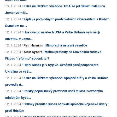
13. 1. 2024 /
Krize na Blízkém východě: USA se při dalším náletu na
Jemen zaměř...
12. 1. 2024 /
Záplava podvodných předvolebních videoreklam s Rishim
Sunakem na ...
12. 1. 2024 /
Húsiové po náletech USA a Velké Británie vyhrožují
odvetou. V Jeme...
12. 1. 2024 /
Petr Haraším
Mimořádná ústavní veselice
12. 1. 2024 /
Albín Sybera
Mohou protesty na Slovensku zastavit
Ficovu "reformu" soudnictví?
12. 1. 2024 /
Rishi Sunak je v Kyjevě. Oznámil další podporu pro
Ukrajinu ve výši...
12. 1. 2024 /
Krize na Blízkém východě: Spojené státy a Velká Británie
provedly ú...
12. 1. 2024 /
Polský populistický prezident udělí milost uvězněným
ministrům býva...
12. 1. 2024 /
Britský premiér Sunak schválil společné vojenské údery
proti Húsiům
12. 1. 2024 /