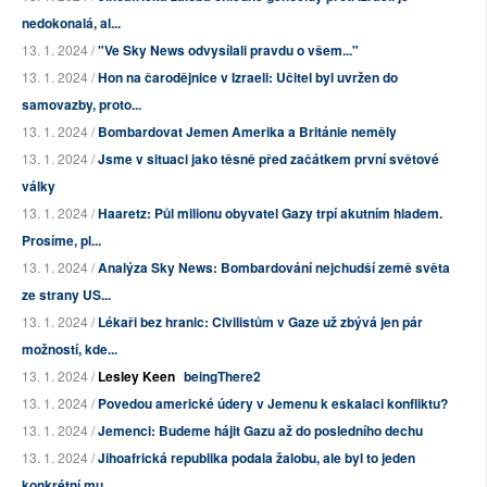
nedokonalá, al...
13. 1. 2024 /
"Ve Sky News odvysílali pravdu o všem..."
13. 1. 2024 /
Hon na čarodějnice v Izraeli: Učitel byl uvržen do
samovazby, proto...
13. 1. 2024 /
Bombardovat Jemen Amerika a Británie neměly
13. 1. 2024 /
Jsme v situaci jako těsně před začátkem první světové
války
13. 1. 2024 /
Haaretz: Půl milionu obyvatel Gazy trpí akutním hladem.
Prosíme, pl...
13. 1. 2024 /
Analýza Sky News: Bombardování nejchudší země světa
ze strany US...
13. 1. 2024 /
Lékaři bez hranic: Civilistům v Gaze už zbývá jen pár
možností, kde...
13. 1. 2024 /
Lesley Keen
beingThere2
13. 1. 2024 /
Povedou americké údery v Jemenu k eskalaci konfliktu?
13. 1. 2024 /
Jemenci: Budeme hájit Gazu až do posledního dechu
13. 1. 2024 /
Jihoafrická republika podala žalobu, ale byl to jeden
konkrétní mu...