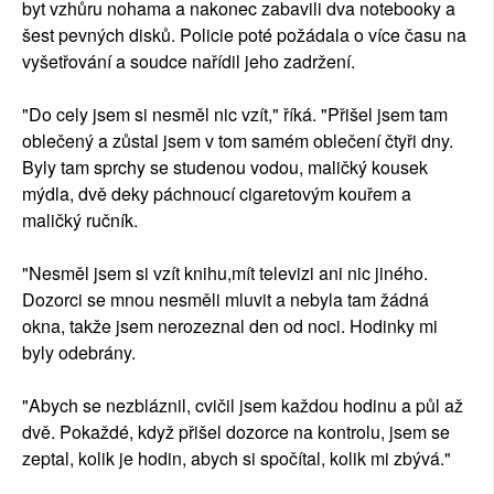
byt vzhůru nohama a nakonec zabavili dva notebooky a
šest pevných disků. Policie poté požádala o více času na
vyšetřování a soudce nařídil jeho zadržení.
"Do cely jsem si nesměl nic vzít," říká. "Přišel jsem tam
oblečený a zůstal jsem v tom samém oblečení čtyři dny.
Byly tam sprchy se studenou vodou, maličký kousek
mýdla, dvě deky páchnoucí cigaretovým kouřem a
maličký ručník.
"Nesměl jsem si vzít knihu,mít televizi ani nic jiného.
Dozorci se mnou nesměli mluvit a nebyla tam žádná
okna, takže jsem nerozeznal den od noci. Hodinky mi
byly odebrány.
"Abych se nezbláznil, cvičil jsem každou hodinu a půl až
dvě. Pokaždé, když přišel dozorce na kontrolu, jsem se
zeptal, kolik je hodin, abych si spočítal, kolik mi zbývá."