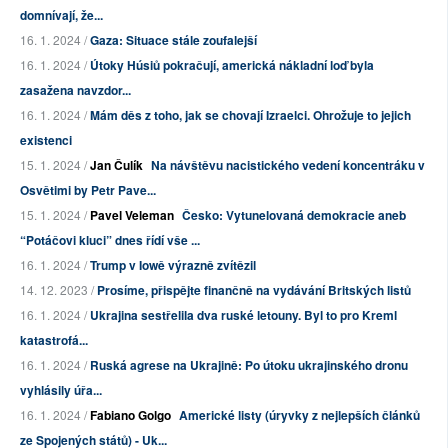
domnívají, že...
16. 1. 2024 /
Gaza: Situace stále zoufalejší
16. 1. 2024 /
Útoky Húsiů pokračují, americká nákladní loď byla
zasažena navzdor...
16. 1. 2024 /
Mám děs z toho, jak se chovají Izraelci. Ohrožuje to jejich
existenci
15. 1. 2024 /
Jan Čulík
Na návštěvu nacistického vedení koncentráku v
Osvětimi by Petr Pave...
15. 1. 2024 /
Pavel Veleman
Česko: Vytunelovaná demokracie aneb
“Potáčovi kluci” dnes řídí vše ...
16. 1. 2024 /
Trump v Iowě výrazně zvítězil
14. 12. 2023 /
Prosíme, přispějte finančně na vydávání Britských listů
16. 1. 2024 /
Ukrajina sestřelila dva ruské letouny. Byl to pro Kreml
katastrofá...
16. 1. 2024 /
Ruská agrese na Ukrajině: Po útoku ukrajinského dronu
vyhlásily úřa...
16. 1. 2024 /
Fabiano Golgo
Americké listy (úryvky z nejlepších článků
ze Spojených států) - Uk...