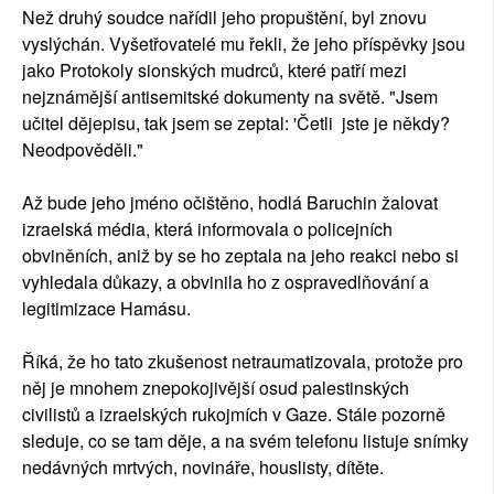
Než druhý soudce nařídil jeho propuštění, byl znovu
vyslýchán. Vyšetřovatelé mu řekli, že jeho příspěvky jsou
jako Protokoly sionských mudrců, které patří mezi
nejznámější antisemitské dokumenty na světě. "Jsem
učitel dějepisu, tak jsem se zeptal: 'Četli jste je někdy?
Neodpověděli."
Až bude jeho jméno očištěno, hodlá Baruchin žalovat
izraelská média, která informovala o policejních
obviněních, aniž by se ho zeptala na jeho reakci nebo si
vyhledala důkazy, a obvinila ho z ospravedlňování a
legitimizace Hamásu.
Říká, že ho tato zkušenost netraumatizovala, protože pro
něj je mnohem znepokojivější osud palestinských
civilistů a izraelských rukojmích v Gaze. Stále pozorně
sleduje, co se tam děje, a na svém telefonu listuje snímky
nedávných mrtvých, novináře, houslisty, dítěte.