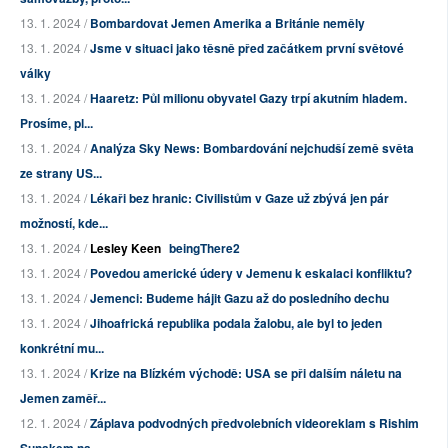
13. 1. 2024 /
Bombardovat Jemen Amerika a Británie neměly
13. 1. 2024 /
Jsme v situaci jako těsně před začátkem první světové
války
13. 1. 2024 /
Haaretz: Půl milionu obyvatel Gazy trpí akutním hladem.
Prosíme, pl...
13. 1. 2024 /
Analýza Sky News: Bombardování nejchudší země světa
ze strany US...
13. 1. 2024 /
Lékaři bez hranic: Civilistům v Gaze už zbývá jen pár
možností, kde...
13. 1. 2024 /
Lesley Keen
beingThere2
13. 1. 2024 /
Povedou americké údery v Jemenu k eskalaci konfliktu?
13. 1. 2024 /
Jemenci: Budeme hájit Gazu až do posledního dechu
13. 1. 2024 /
Jihoafrická republika podala žalobu, ale byl to jeden
konkrétní mu...
13. 1. 2024 /
Krize na Blízkém východě: USA se při dalším náletu na
Jemen zaměř...
12. 1. 2024 /
Záplava podvodných předvolebních videoreklam s Rishim