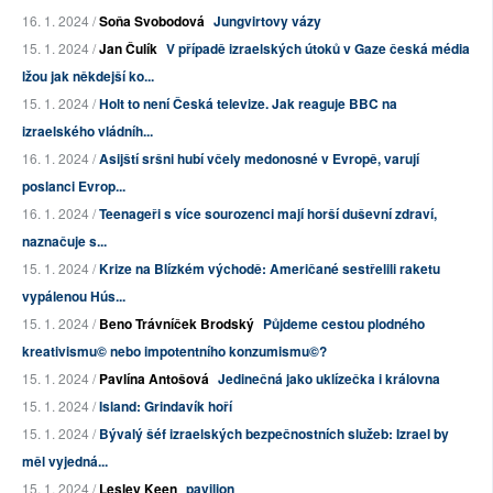
16. 1. 2024 /
Soňa Svobodová
Jungvirtovy vázy
15. 1. 2024 /
Jan Čulík
V případě izraelských útoků v Gaze česká média
lžou jak někdejší ko...
15. 1. 2024 /
Holt to není Česká televize. Jak reaguje BBC na
izraelského vládníh...
16. 1. 2024 /
Asijští sršni hubí včely medonosné v Evropě, varují
poslanci Evrop...
16. 1. 2024 /
Teenageři s více sourozenci mají horší duševní zdraví,
naznačuje s...
15. 1. 2024 /
Krize na Blízkém východě: Američané sestřelili raketu
vypálenou Hús...
15. 1. 2024 /
Beno Trávníček Brodský
Půjdeme cestou plodného
kreativismu© nebo impotentního konzumismu©?
15. 1. 2024 /
Pavlína Antošová
Jedinečná jako uklízečka i královna
15. 1. 2024 /
Island: Grindavík hoří
15. 1. 2024 /
Bývalý šéf izraelských bezpečnostních služeb: Izrael by
měl vyjedná...
15. 1. 2024 /
Lesley Keen
pavilion