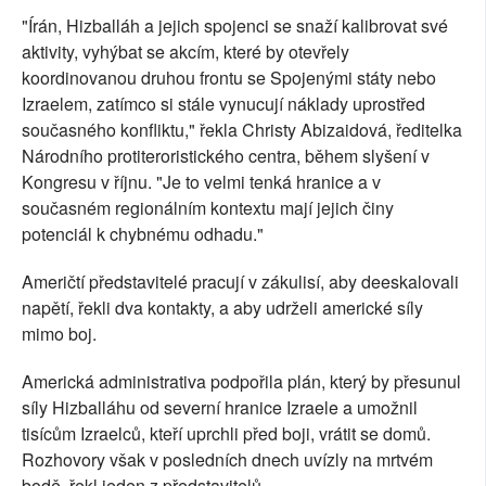
"Írán, Hizballáh a jejich spojenci se snaží kalibrovat své
aktivity, vyhýbat se akcím, které by otevřely
koordinovanou druhou frontu se Spojenými státy nebo
Izraelem, zatímco si stále vynucují náklady uprostřed
současného konfliktu," řekla Christy Abizaidová, ředitelka
Národního protiteroristického centra, během slyšení v
Kongresu v říjnu. "Je to velmi tenká hranice a v
současném regionálním kontextu mají jejich činy
potenciál k chybnému odhadu."
Američtí představitelé pracují v zákulisí, aby deeskalovali
napětí, řekli dva kontakty, a aby udrželi americké síly
mimo boj.
Americká administrativa podpořila plán, který by přesunul
síly Hizballáhu od severní hranice Izraele a umožnil
tisícům Izraelců, kteří uprchli před boji, vrátit se domů.
Rozhovory však v posledních dnech uvízly na mrtvém
bodě, řekl jeden z představitelů.