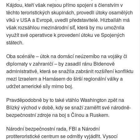
Kájdou, kteří však nejsou přímo spojeni s členstvím v
těchto teroristických skupinách, provedli útoky osamělých
vlků v USA a Evropě, uvedli představitelé. Hizballáh má
však rozsáhlou mezinárodní síť, která by mu umožnila
využít své operativce k provedení útoku ve Spojených
státech.
Oba scénáře – útok na domácí neúzemíbo na vojáky či
diplomaty v zahraničí – by zasadil ránu Bidenově
administrativě, která se snažila zabránit rozšíření konfliktu
mezi Izraelem a Hamásem do širší regionální války a
udržet americké síly mimo boj.
Pravděpodobně by to také vtáhlo Washington zpět na
Blízký východ v době, kdy se snaží zaměřit své národně-
bezpečnostní zdroje na boj s Čínou a Ruskem.
Národní bezpečnostní rada, FBI a Národní
protiteroristické centrum se odmítly vyjádřit. Vysocí