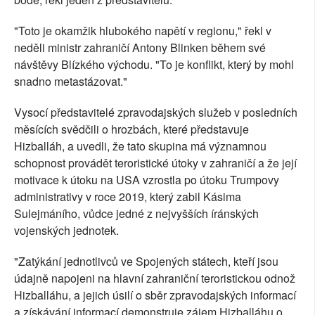
"Toto je okamžik hlubokého napětí v regionu," řekl v
neděli ministr zahraničí Antony Blinken během své
návštěvy Blízkého východu. "To je konflikt, který by mohl
snadno metastázovat."
Vysocí představitelé zpravodajských služeb v posledních
měsících svědčili o hrozbách, které představuje
Hizballáh, a uvedli, že tato skupina má významnou
schopnost provádět teroristické útoky v zahraničí a že její
motivace k útoku na USA vzrostla po útoku Trumpovy
administrativy v roce 2019, který zabil Kásima
Sulejmáního, vůdce jedné z nejvyšších íránských
vojenských jednotek.
"Zatýkání jednotlivců ve Spojených státech, kteří jsou
údajně napojeni na hlavní zahraniční teroristickou odnož
Hizballáhu, a jejich úsilí o sběr zpravodajských informací
a získávání informací demonstruje zájem Hizballáhu o