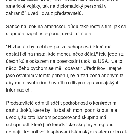
americké vojáky, tak na diplomatický personál v
zahraničí, uvedli dva z představitelů.
Šance na útok na americkou půdu také roste s tím, jak se
stupňuje napětí v regionu, uvedli činitelé.
"Hizballáh by mohl čerpat ze schopností, které má...
dostat lidi na místa, kde mohou něco dělat," řekl jeden z
úředníků s odkazem na potenciální útok na USA. "Je to
něco, čeho bychom se měli obávat." Úředníkovi, stejně
jako ostatním v tomto příběhu, byla zaručena anonymita,
aby mohl svobodně hovořit o citlivých zpravodajských
informacích.
Představitelé odmítli sdělit podrobnosti o konkrétním
druhu útoků, které by Hizballáh mohl podniknout, ale
uvedli, že tato Íránem podporovaná skupina má
schopnosti, které jiné teroristické skupiny v regionu
nemají. Jednotlivci inspirovaní Islámským státem nebo al-