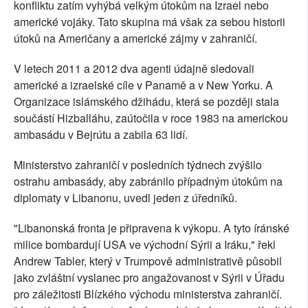
konfliktu zatím vyhýbá velkým útokům na Izrael nebo
americké vojáky. Tato skupina má však za sebou historii
útoků na Američany a americké zájmy v zahraničí.
V letech 2011 a 2012 dva agenti údajně sledovali
americké a izraelské cíle v Panamě a v New Yorku. A
Organizace islámského džihádu, která se později stala
součástí Hizballáhu, zaútočila v roce 1983 na americkou
ambasádu v Bejrútu a zabila 63 lidí.
Ministerstvo zahraničí v posledních týdnech zvýšilo
ostrahu ambasády, aby zabránilo případným útokům na
diplomaty v Libanonu, uvedl jeden z úředníků.
"Libanonská fronta je připravena k výkopu. A tyto íránské
milice bombardují USA ve východní Sýrii a Iráku," řekl
Andrew Tabler, který v Trumpově administrativě působil
jako zvláštní vyslanec pro angažovanost v Sýrii v Úřadu
pro záležitosti Blízkého východu ministerstva zahraničí.