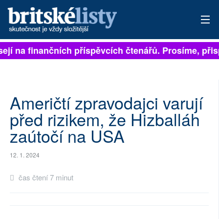
ejí na finančních příspěvcích čtenářů. Prosíme, přispě
PŘIHLÁSIT
AKTUÁLNÍ VYDÁNÍ
ARCHIV
Američtí zpravodajci varují
před rizikem, že Hizballáh
ROZHOVORY
zaútočí na USA
TÉMATA
12. 1. 2024
NEJČTENĚJŠÍ ZA 7 DNÍ
čas čtení 7 minut
AUTOŘI
PŘÍSPĚVKY NA PROVOZ