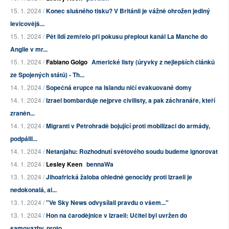
15. 1. 2024 /
Konec slušného tisku? V Británii je vážně ohrožen jediný
levicovějš...
15. 1. 2024 /
Pět lidí zemřelo při pokusu přeplout kanál La Manche do
Anglie v mr...
15. 1. 2024 /
Fabiano Golgo
Americké listy (úryvky z nejlepších článků
ze Spojených států) - Th...
14. 1. 2024 /
Sopečná erupce na Islandu ničí evakuované domy
14. 1. 2024 /
Izrael bombarduje nejprve civilisty, a pak záchranáře, kteří
zraněn...
14. 1. 2024 /
Migranti v Petrohradě bojující proti mobilizaci do armády,
podpálil...
14. 1. 2024 /
Netanjahu: Rozhodnutí světového soudu budeme ignorovat
14. 1. 2024 /
Lesley Keen
bennaWa
13. 1. 2024 /
Jihoafrická žaloba ohledně genocidy proti Izraeli je
nedokonalá, al...
13. 1. 2024 /
"Ve Sky News odvysílali pravdu o všem..."
13. 1. 2024 /
Hon na čarodějnice v Izraeli: Učitel byl uvržen do
samovazby, proto...