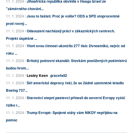
11. 1. 2024 /
Jihoafrická republika obvinila v Haagu Izrael ze
"záměrného chování...
11. 1. 2024 /
Jsou to fašisti. Proč je volíte? ODS a SPD stoprocentně
proti rovný...
11. 1. 2024 /
Odsouzení nacházejí práci v zákaznických centrech.
Projekt úspěšně ...
11. 1. 2024 /
Vloni svou činnost ukončilo 277 tisíc živnostníků, nejvíc od
roku ...
11. 1. 2024 /
Britský poštovní skandál: Stovkám postižených poštmistrů
budou hrom...
11. 1. 2024 /
Lesley Keen
gracefall2
11. 1. 2024 /
Šéf americké dopravy řekl, že se žádné uzemněné letadlo
Boeing 737...
11. 1. 2024 /
Starověcí stepní pastevci přinesli do severní Evropy vyšší
riziko r...
11. 1. 2024 /
Trump Evropě: Spojené státy vám NIKDY nepřijdou na
pomoc