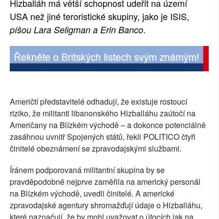
Hizballáh má větší schopnost udeřit na území
SOCIÁLNÍ SÍTĚ
USA než jiné teroristické skupiny, jako je ISIS,
.
píšou Lara Seligman a Erin Banco
RUBRIKY
PLNÁ VERZE STRÁNEK
Američtí představitelé odhadují, že existuje rostoucí
riziko, že militanti libanonského Hizballáhu zaútočí na
Američany na Blízkém východě – a dokonce potenciálně
zasáhnou uvnitř Spojených států, řekli POLITICO čtyři
činitelé obeznámení se zpravodajskými službami.
Íránem podporovaná militantní skupina by se
pravděpodobně nejprve zaměřila na americký personál
na Blízkém východě, uvedli činitelé. A americké
zpravodajské agentury shromažďují údaje o Hizballáhu,
které naznačují, že by mohl uvažovat o útocích jak na