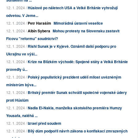
Sunakem na ...
12. 1. 2024 /
Húsiové po náletech USA a Velké Británie vyhrožují
odvetou. V Jeme...
12. 1. 2024 /
Petr Haraším
Mimořádná ústavní veselice
12. 1. 2024 /
Albín Sybera
Mohou protesty na Slovensku zastavit
Ficovu "reformu" soudnictví?
12. 1. 2024 /
Rishi Sunak je v Kyjevě. Oznámil další podporu pro
Ukrajinu ve výši...
12. 1. 2024 /
Krize na Blízkém východě: Spojené státy a Velká Británie
provedly ú...
12. 1. 2024 /
Polský populistický prezident udělí milost uvězněným
ministrům býva...
12. 1. 2024 /
Britský premiér Sunak schválil společné vojenské údery
proti Húsiům
12. 1. 2024 /
Nadia El-Nakla, manželka skotského premiéra Humzy
Yousafa, naléhá ...
12. 1. 2024 /
Izrael před soudem
12. 1. 2024 /
Bílý dům podpořil návrh zákona o konfiskaci zmrazených