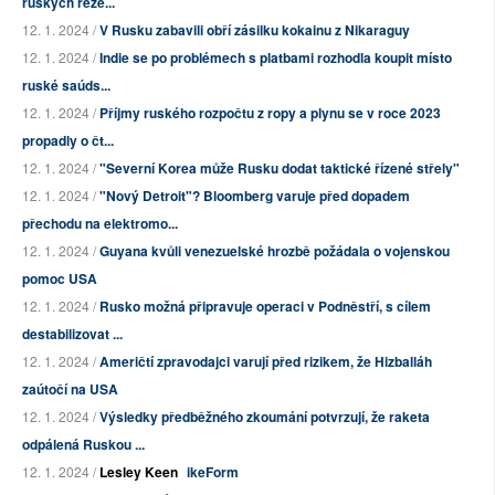
ruských reze...
12. 1. 2024 /
V Rusku zabavili obří zásilku kokainu z Nikaraguy
12. 1. 2024 /
Indie se po problémech s platbami rozhodla koupit místo
ruské saúds...
12. 1. 2024 /
Příjmy ruského rozpočtu z ropy a plynu se v roce 2023
propadly o čt...
12. 1. 2024 /
"Severní Korea může Rusku dodat taktické řízené střely"
12. 1. 2024 /
"Nový Detroit"? Bloomberg varuje před dopadem
přechodu na elektromo...
12. 1. 2024 /
Guyana kvůli venezuelské hrozbě požádala o vojenskou
pomoc USA
12. 1. 2024 /
Rusko možná připravuje operaci v Podněstří, s cílem
destabilizovat ...
12. 1. 2024 /
Američtí zpravodajci varují před rizikem, že Hizballáh
zaútočí na USA
12. 1. 2024 /
Výsledky předběžného zkoumání potvrzují, že raketa
odpálená Ruskou ...
12. 1. 2024 /
Lesley Keen
ikeForm