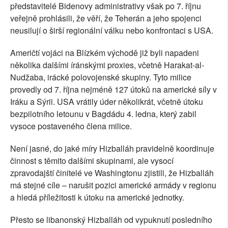
představitelé Bidenovy administrativy však po 7. říjnu
veřejně prohlásili, že věří, že Teherán a jeho spojenci
neusilují o širší regionální válku nebo konfrontaci s USA.
Američtí vojáci na Blízkém východě již byli napadeni
několika dalšími íránskými proxies, včetně Harakat-al-
Nudžaba, irácké polovojenské skupiny. Tyto milice
provedly od 7. října nejméně 127 útoků na americké síly v
Iráku a Sýrii. USA vrátily úder několikrát, včetně útoku
bezpilotního letounu v Bagdádu 4. ledna, který zabil
vysoce postaveného člena milice.
Není jasné, do jaké míry Hizballáh pravidelně koordinuje
činnost s těmito dalšími skupinami, ale vysocí
zpravodajští činitelé ve Washingtonu zjistili, že Hizballáh
má stejné cíle – narušit pozici americké armády v regionu
a hledá příležitosti k útoku na americké jednotky.
Přesto se libanonský Hizballáh od vypuknutí posledního