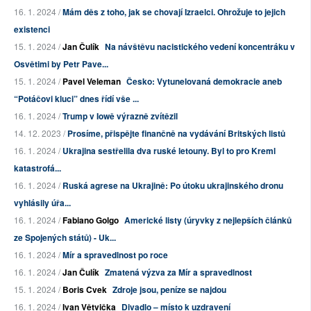
16. 1. 2024 /
Mám děs z toho, jak se chovají Izraelci. Ohrožuje to jejich
existenci
15. 1. 2024 /
Jan Čulík
Na návštěvu nacistického vedení koncentráku v
Osvětimi by Petr Pave...
15. 1. 2024 /
Pavel Veleman
Česko: Vytunelovaná demokracie aneb
“Potáčovi kluci” dnes řídí vše ...
16. 1. 2024 /
Trump v Iowě výrazně zvítězil
14. 12. 2023 /
Prosíme, přispějte finančně na vydávání Britských listů
16. 1. 2024 /
Ukrajina sestřelila dva ruské letouny. Byl to pro Kreml
katastrofá...
16. 1. 2024 /
Ruská agrese na Ukrajině: Po útoku ukrajinského dronu
vyhlásily úřa...
16. 1. 2024 /
Fabiano Golgo
Americké listy (úryvky z nejlepších článků
ze Spojených států) - Uk...
16. 1. 2024 /
Mír a spravedlnost po roce
16. 1. 2024 /
Jan Čulík
Zmatená výzva za Mír a spravedlnost
15. 1. 2024 /
Boris Cvek
Zdroje jsou, peníze se najdou
16. 1. 2024 /
Ivan Větvička
Divadlo – místo k uzdravení