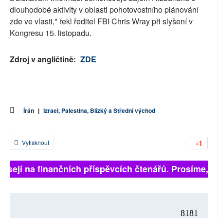
dlouhodobé aktivity v oblasti pohotovostního plánování
zde ve vlasti," řekl ředitel FBI Chris Wray při slyšení v
Kongresu 15. listopadu.
Zdroj v angličtině:
ZDE
Írán
|
Izrael, Palestina, Blízký a Střední východ
-1
Vytisknout
visejí na finančních příspěvcích čtenářů. Prosíme, při
8181