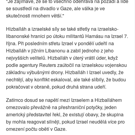
"Je zajímavé, že se to všechno odehrává na pozadí a lidé
se soustředí na divadlo v Gaze, ale válka je ve
skutečnosti mnohem větší."
Hizballáh a izraelské síly se také střetly na izraelsko-
libanonské hranici po útoku militantů Hamásu na Izrael 7.
října. Při posledním střetu Izrael v pondělí udeřil na
Hizballáh v jižním Libanonu a zabil jednoho z jeho
nejvyšších velitelů. Hizballáh v úterý vrátil úder, když
podle agentury Reuters zaútočil na izraelskou vojenskou
základnu výbušnými drony. Hizballáh i Izrael uvedly, že
nechtějí, aby konflikt eskaloval, ale také slíbily, že budou
pokračovat v obraně, pokud druhá strana udeří.
Zatímco dosud se napětí mezi Izraelem a Hizballáhem
omezovalo převážně na přeshraniční potyčky, jeden
americký představitel řekl, že existují obavy, že skupina
by mohla reagovat silněji, pokud Izrael neudělá více pro
omezení počtu obětí v Gaze.