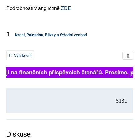
Podrobnosti v angličtině
ZDE
Izrael, Palestina, Blízký a Střední východ
0
Vytisknout
ejí na finančních příspěvcích čtenářů. Prosíme, přispě
5131
Diskuse