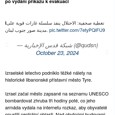
po vydání příkazu k evakuaci
SOCIÁLNÍ SÍTĚ
RUBRIKY
تغطية صحفية: الاحتلال ينفذ سلسلة غارات قوية على
i
مدينة صور جنوب لبنان.
pic.twitter.com/7etyPQlFU9
PLNÁ VERZE STRÁNEK
— شبكة قدس الإخبارية (@qudsn)
October 23, 2024
Izraelské letectvo podniklo těžké nálety na
historické libanonské přístavní město Tyre.
Izrael začal město zapsané na seznamu UNESCO
bombardovat zhruba tři hodiny poté, co jeho
armáda vydala na internetu rozkaz, aby obyvatelé
opustili centrální oblasti. Nad obytnými budovami