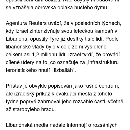
se vznášela obrovská oblaka hustého dýmu.
Agentura Reuters uvádí, že v posledních týdnech,
kdy Izrael zintenzivňuje svou leteckou kampaň v
Libanonu, opustily Tyre již desítky tisíc lidí. Podle
libanonské vlády bylo v celé zemi vysídleno
celkem asi 1,2 milionu lidí. Izrael tvrdí, že provádí
cílené údery na to, co označuje za „infrastrukturu
teroristického hnutí Hizballáh“.
Přístav je obvykle popisován jako rušné centrum,
ale izraelský příkaz k evakuaci města z tohoto
týdne poprvé zahrnoval jeho rozsáhlé části, včetně
až starobylého hradu.
Libanonská média nadále informují o rozsáhlých