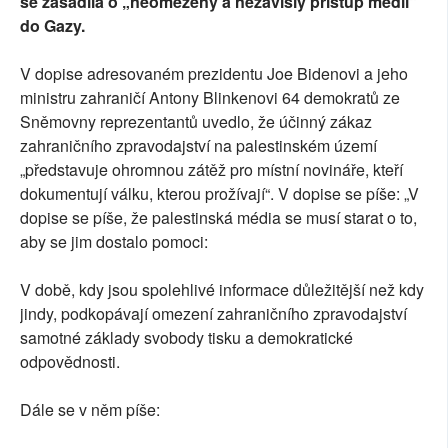
se zasadila o „neomezený a nezávislý přístup médií“
do Gazy.
V dopise adresovaném prezidentu Joe Bidenovi a jeho
ministru zahraničí Antony Blinkenovi 64 demokratů ze
Sněmovny reprezentantů uvedlo, že účinný zákaz
zahraničního zpravodajství na palestinském území
„představuje ohromnou zátěž pro místní novináře, kteří
dokumentují válku, kterou prožívají“. V dopise se píše: „V
dopise se píše, že palestinská média se musí starat o to,
aby se jim dostalo pomoci:
V době, kdy jsou spolehlivé informace důležitější než kdy
jindy, podkopávají omezení zahraničního zpravodajství
samotné základy svobody tisku a demokratické
odpovědnosti.
Dále se v něm píše: