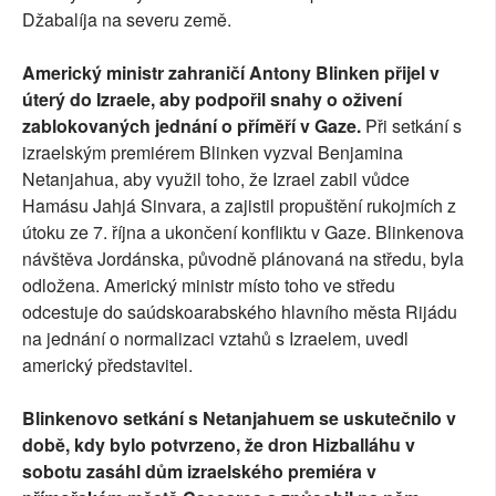
Džabalíja na severu země.
Americký ministr zahraničí Antony Blinken přijel v
úterý do Izraele, aby podpořil snahy o oživení
zablokovaných jednání o příměří v Gaze.
Při setkání s
izraelským premiérem Blinken vyzval Benjamina
Netanjahua, aby využil toho, že Izrael zabil vůdce
Hamásu Jahjá Sinvara, a zajistil propuštění rukojmích z
útoku ze 7. října a ukončení konfliktu v Gaze. Blinkenova
návštěva Jordánska, původně plánovaná na středu, byla
odložena. Americký ministr místo toho ve středu
odcestuje do saúdskoarabského hlavního města Rijádu
na jednání o normalizaci vztahů s Izraelem, uvedl
americký představitel.
Blinkenovo setkání s Netanjahuem se uskutečnilo v
době, kdy bylo potvrzeno, že dron Hizballáhu v
sobotu zasáhl dům izraelského premiéra v