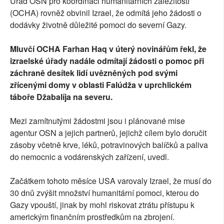
Úřad OSN pro koordinaci humanitárních záležitostí
(OCHA) rovněž obvinil Izrael, že odmítá jeho žádosti o
dodávky životně důležité pomoci do severní Gazy.
Mluvčí OCHA Farhan Haq v úterý novinářům řekl, že
izraelské úřady nadále odmítají žádosti o pomoc při
záchraně desítek lidí uvězněných pod svými
zřícenými domy v oblasti Falúdža v uprchlickém
táboře Džabalíja na severu.
Mezi zamítnutými žádostmi jsou i plánované mise
agentur OSN a jejich partnerů, jejichž cílem bylo doručit
zásoby včetně krve, léků, potravinových balíčků a paliva
do nemocnic a vodárenských zařízení, uvedl.
Začátkem tohoto měsíce USA varovaly Izrael, že musí do
30 dnů zvýšit množství humanitární pomoci, kterou do
Gazy vpouští, jinak by mohl riskovat ztrátu přístupu k
americkým finančním prostředkům na zbrojení.