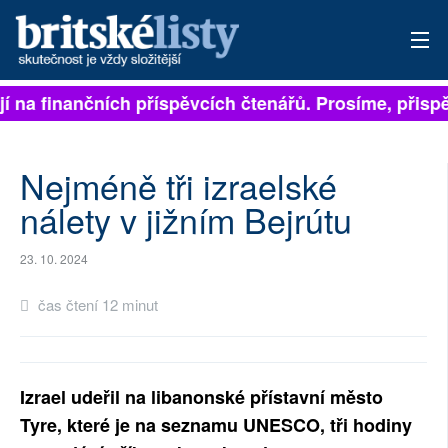
 na finančních příspěvcích čtenářů. Prosíme, přispějt
PŘIHLÁSIT
AKTUÁLNÍ VYDÁNÍ
Nejméně tři izraelské
ARCHIV
nálety v jižním Bejrútu
ROZHOVORY
23. 10. 2024
TÉMATA
čas čtení 12 minut
NEJČTENĚJŠÍ ZA 7 DNÍ
AUTOŘI
Izrael udeřil na libanonské přístavní město
Tyre, které je na seznamu UNESCO, tři hodiny
PŘÍSPĚVKY NA PROVOZ