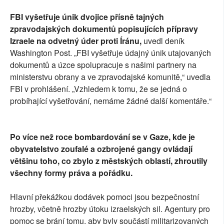
FBI vyšetřuje únik dvojice přísně tajných
zpravodajských dokumentů popisujících přípravy
Izraele na odvetný úder proti Íránu,
uvedl deník
Washington Post. „FBI vyšetřuje údajný únik utajovaných
dokumentů a úzce spolupracuje s našimi partnery na
ministerstvu obrany a ve zpravodajské komunitě,“ uvedla
FBI v prohlášení. „Vzhledem k tomu, že se jedná o
probíhající vyšetřování, nemáme žádné další komentáře.“
Po více než roce bombardování se v Gaze, kde je
obyvatelstvo zoufalé a ozbrojené gangy ovládají
většinu toho, co zbylo z městských oblastí, zhroutily
všechny formy práva a pořádku.
Hlavní překážkou dodávek pomoci jsou bezpečnostní
hrozby, včetně hrozby útoku izraelských sil. Agentury pro
pomoc se brání tomu, aby byly součástí militarizovaných