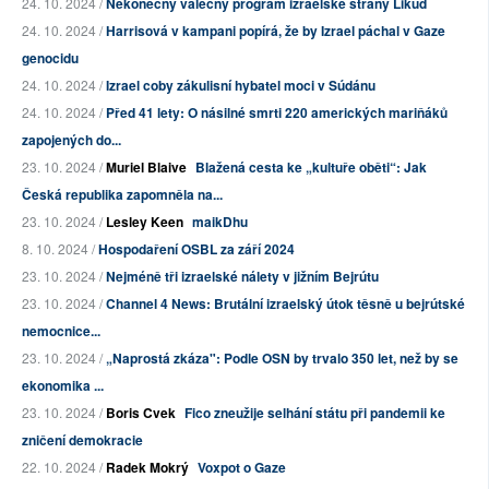
24. 10. 2024 /
Nekonečný válečný program izraelské strany Likud
24. 10. 2024 /
Harrisová v kampani popírá, že by Izrael páchal v Gaze
genocidu
24. 10. 2024 /
Izrael coby zákulisní hybatel moci v Súdánu
24. 10. 2024 /
Před 41 lety: O násilné smrti 220 amerických mariňáků
zapojených do...
23. 10. 2024 /
Muriel Blaive
Blažená cesta ke „kultuře oběti“: Jak
Česká republika zapomněla na...
23. 10. 2024 /
Lesley Keen
maikDhu
8. 10. 2024 /
Hospodaření OSBL za září 2024
23. 10. 2024 /
Nejméně tři izraelské nálety v jižním Bejrútu
23. 10. 2024 /
Channel 4 News: Brutální izraelský útok těsně u bejrútské
nemocnice...
23. 10. 2024 /
„Naprostá zkáza": Podle OSN by trvalo 350 let, než by se
ekonomika ...
23. 10. 2024 /
Boris Cvek
Fico zneužije selhání státu při pandemii ke
zničení demokracie
22. 10. 2024 /
Radek Mokrý
Voxpot o Gaze