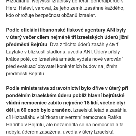
Hizballáhu. Nejvyšší izraelský generál, generálporučík
Herzi Halevi, varoval, že jeho země „zasáhne každého,
kdo ohrožuje bezpečnost občanů Izraele“.
Podle oficiální libanonské tiskové agentury ANI byly
v úterý večer cílem nejméně tří izraelských úderů jižní
předměstí Bejrútu
. Dva z těchto úderů zasáhly čtvrť
Laylake v blízkosti stadionu, uvedla ANI. Údery přišly
krátce poté, co izraelská armáda vydala nové varování
před evakuací obyvatel konkrétních budov na jižním
předměstí Bejrútu.
Podle ministerstva zdravotnictví bylo dříve v úterý při
pondělním izraelském úderu poblíž hlavní bejrútské
vládní nemocnice zabito nejméně 18 lidí, včetně čtyř
dětí, a 60 osob bylo zraněno
. Izraelská letadla zasáhla
cíl Hizballáhu v blízkosti univerzitní nemocnice Rafíka
Harírího v Bejrútu, ale nezaměřila se na nemocnici a ta
nebyla úderem zasažena, uvedla v úterý izraelská