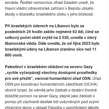
armáda. Ředitel nemocnice Jihad Saadeh uvedl, že
hlavní vládní zdravotnické zařízení v Bejrútu utrpělo
škody v důsledku izraelského útoku v jeho blízkosti.
Při izraelských úderech na Libanon bylo za
posledních 24 hodin zabito nejméně 63 lidí, čímž se
celkový počet obětí zvýšil na 2 530, uvedla v úterý
libanonská vláda. Dále uvedla, že od října 2023 bylo
izraelskými údery na Libanon zraněno více než 11
800 osob.
Palestinci v izraelském obležení na severu Gazy
„rychle vyčerpávají všechny dostupné prostředky
pro své přežití“, varoval humanitární úřad OSN.
Úřad
OSN pro koordinaci humanitárních záležitostí (OCHA)
obvinil Izrael, že odmítá jeho žádosti o dodání životně
důležité pomoci na sever Gazy, stejně jako žádosti o
pomoc při záchraně desítek lidí uvězněných pod svými
zřícenými domy v oblasti Falúdža v uprchlickém táboře