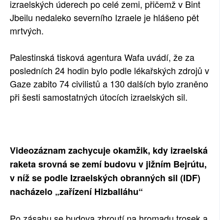
izraelských úderech po celé zemi, přičemž v Bint
Jbeilu nedaleko severního Izraele je hlášeno pět
mrtvých.
Palestinská tisková agentura Wafa uvádí, že za
posledních 24 hodin bylo podle lékařských zdrojů v
Gaze zabito 74 civilistů a 130 dalších bylo zraněno
při šesti samostatných útocích izraelských sil.
Videozáznam zachycuje okamžik, kdy izraelská
raketa srovná se zemí budovu v jižním Bejrútu,
v níž se podle Izraelských obranných sil (IDF)
nacházelo „zařízení Hizballáhu“
Po zásahu se budova zhroutí na hromadu trosek a