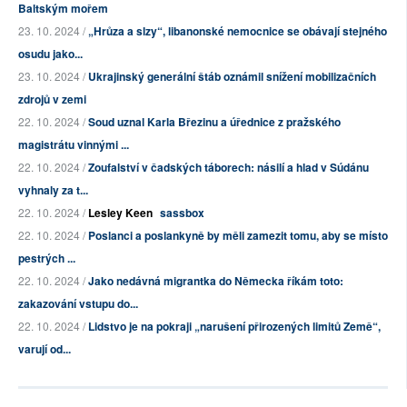
Baltským mořem
23. 10. 2024 /
„Hrůza a slzy“, libanonské nemocnice se obávají stejného
osudu jako...
23. 10. 2024 /
Ukrajinský generální štáb oznámil snížení mobilizačních
zdrojů v zemi
22. 10. 2024 /
Soud uznal Karla Březinu a úřednice z pražského
magistrátu vinnými ...
22. 10. 2024 /
Zoufalství v čadských táborech: násilí a hlad v Súdánu
vyhnaly za t...
22. 10. 2024 /
Lesley Keen
sassbox
22. 10. 2024 /
Poslanci a poslankyně by měli zamezit tomu, aby se místo
pestrých ...
22. 10. 2024 /
Jako nedávná migrantka do Německa říkám toto:
zakazování vstupu do...
22. 10. 2024 /
Lidstvo je na pokraji „narušení přirozených limitů Země“,
varují od...