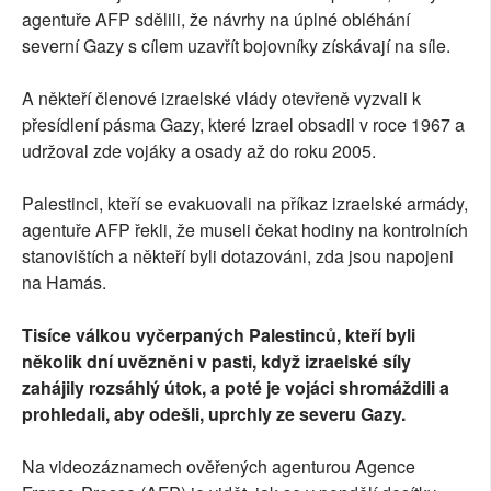
agentuře AFP sdělili, že návrhy na úplné obléhání
severní Gazy s cílem uzavřít bojovníky získávají na síle.
A někteří členové izraelské vlády otevřeně vyzvali k
přesídlení pásma Gazy, které Izrael obsadil v roce 1967 a
udržoval zde vojáky a osady až do roku 2005.
Palestinci, kteří se evakuovali na příkaz izraelské armády,
agentuře AFP řekli, že museli čekat hodiny na kontrolních
stanovištích a někteří byli dotazováni, zda jsou napojeni
na Hamás.
Tisíce válkou vyčerpaných Palestinců, kteří byli
několik dní uvězněni v pasti, když izraelské síly
zahájily rozsáhlý útok, a poté je vojáci shromáždili a
prohledali, aby odešli, uprchly ze severu Gazy.
Na videozáznamech ověřených agenturou Agence