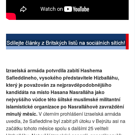
Izraelská armáda potvrdila zabití Hashema
Safieddineho, vysokého představitele Hizballáhu,
který je považován za nejpravděpodobnějšího
kandidáta na místo Hasana Nasralláha jako
nejvyššího vůdce této šíitské muslimské militantní
islamistické organizace po Nasralláhově zavraždění
minulý měsíc.
V úterním prohlášení izraelská armáda
uvedla, že Safieddine byl zabit při útoku v Bejrútu asi na
začátku tohoto měsíce spolu s dalšími 25 veliteli