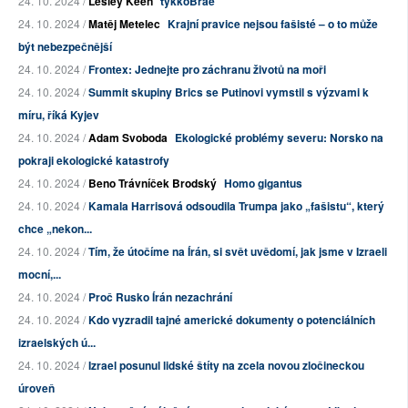
24. 10. 2024 /
Lesley Keen
tykkoBrae
24. 10. 2024 /
Matěj Metelec
Krajní pravice nejsou fašisté – o to může
být nebezpečnější
24. 10. 2024 /
Frontex: Jednejte pro záchranu životů na moři
24. 10. 2024 /
Summit skupiny Brics se Putinovi vymstil s výzvami k
míru, říká Kyjev
24. 10. 2024 /
Adam Svoboda
Ekologické problémy severu: Norsko na
pokraji ekologické katastrofy
24. 10. 2024 /
Beno Trávníček Brodský
Homo gigantus
24. 10. 2024 /
Kamala Harrisová odsoudila Trumpa jako „fašistu“, který
chce „nekon...
24. 10. 2024 /
Tím, že útočíme na Írán, si svět uvědomí, jak jsme v Izraeli
mocní,...
24. 10. 2024 /
Proč Rusko Írán nezachrání
24. 10. 2024 /
Kdo vyzradil tajné americké dokumenty o potenciálních
izraelských ú...
24. 10. 2024 /
Izrael posunul lidské štíty na zcela novou zločineckou
úroveň