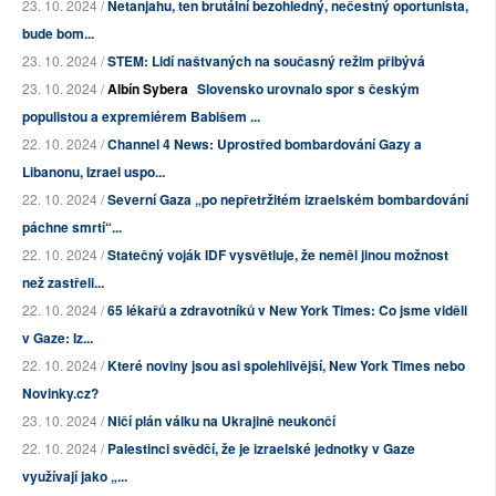
23. 10. 2024 /
Netanjahu, ten brutální bezohledný, nečestný oportunista,
bude bom...
23. 10. 2024 /
STEM: Lidí naštvaných na současný režim přibývá
23. 10. 2024 /
Albín Sybera
Slovensko urovnalo spor s českým
populistou a expremiérem Babišem ...
22. 10. 2024 /
Channel 4 News: Uprostřed bombardování Gazy a
Libanonu, Izrael uspo...
22. 10. 2024 /
Severní Gaza „po nepřetržitém izraelském bombardování
páchne smrtí“...
22. 10. 2024 /
Statečný voják IDF vysvětluje, že neměl jinou možnost
než zastřeli...
22. 10. 2024 /
65 lékařů a zdravotníků v New York Times: Co jsme viděli
v Gaze: Iz...
22. 10. 2024 /
Které noviny jsou asi spolehlivější, New York Times nebo
Novinky.cz?
23. 10. 2024 /
Ničí plán válku na Ukrajině neukončí
22. 10. 2024 /
Palestinci svědčí, že je izraelské jednotky v Gaze
využívají jako „...