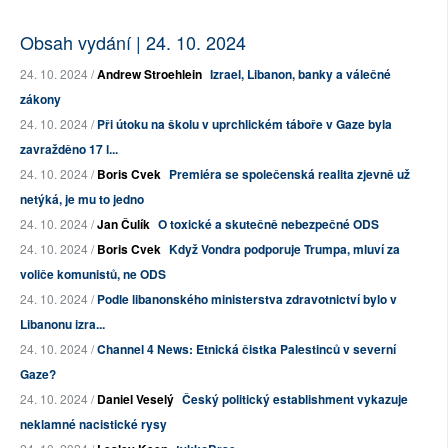
Obsah vydání | 24. 10. 2024
24. 10. 2024 /
Andrew Stroehlein
Izrael, Libanon, banky a válečné
zákony
24. 10. 2024 /
Při útoku na školu v uprchlickém táboře v Gaze byla
zavražděno 17 l...
24. 10. 2024 /
Boris Cvek
Premiéra se společenská realita zjevně už
netýká, je mu to jedno
24. 10. 2024 /
Jan Čulík
O toxické a skutečně nebezpečné ODS
24. 10. 2024 /
Boris Cvek
Když Vondra podporuje Trumpa, mluví za
voliče komunistů, ne ODS
24. 10. 2024 /
Podle libanonského ministerstva zdravotnictví bylo v
Libanonu izra...
24. 10. 2024 /
Channel 4 News: Etnická čistka Palestinců v severní
Gaze?
24. 10. 2024 /
Daniel Veselý
Český politický establishment vykazuje
neklamné nacistické rysy