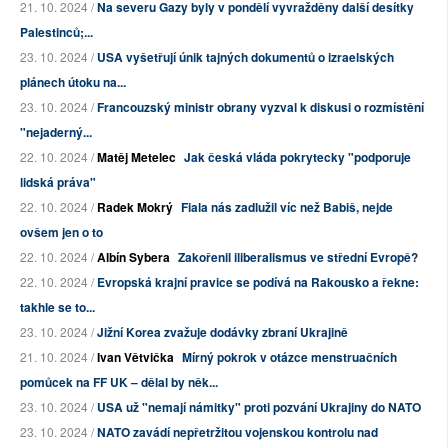
21. 10. 2024 /
Na severu Gazy byly v pondělí vyvražděny další desítky
Palestinců;...
23. 10. 2024 /
USA vyšetřují únik tajných dokumentů o izraelských
plánech útoku na...
23. 10. 2024 /
Francouzský ministr obrany vyzval k diskusi o rozmístění
"nejaderný...
22. 10. 2024 /
Matěj Metelec
Jak česká vláda pokrytecky "podporuje
lidská práva"
22. 10. 2024 /
Radek Mokrý
Fiala nás zadlužil víc než Babiš, nejde
ovšem jen o to
22. 10. 2024 /
Albín Sybera
Zakořenil iliberalismus ve střední Evropě?
22. 10. 2024 /
Evropská krajní pravice se podívá na Rakousko a řekne:
takhle se to...
23. 10. 2024 /
Jižní Korea zvažuje dodávky zbraní Ukrajině
21. 10. 2024 /
Ivan Větvička
Mírný pokrok v otázce menstruačních
pomůcek na FF UK – dělal by něk...
23. 10. 2024 /
USA už "nemají námitky" proti pozvání Ukrajiny do NATO
23. 10. 2024 /
NATO zavádí nepřetržitou vojenskou kontrolu nad