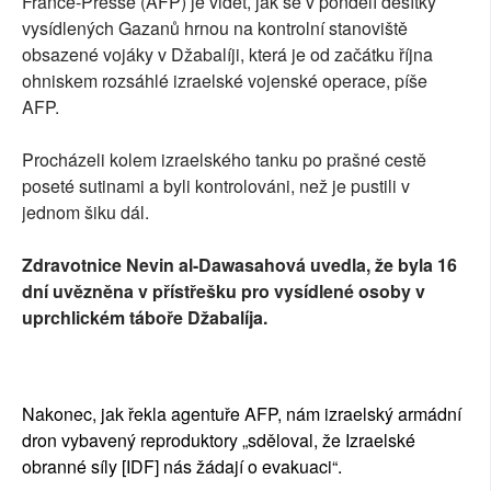
France-Presse (AFP) je vidět, jak se v pondělí desítky
vysídlených Gazanů hrnou na kontrolní stanoviště
obsazené vojáky v Džabalíji, která je od začátku října
ohniskem rozsáhlé izraelské vojenské operace, píše
AFP.
Procházeli kolem izraelského tanku po prašné cestě
poseté sutinami a byli kontrolováni, než je pustili v
jednom šiku dál.
Zdravotnice Nevin al-Dawasahová uvedla, že byla 16
dní uvězněna v přístřešku pro vysídlené osoby v
uprchlickém táboře Džabalíja.
Nakonec, jak řekla agentuře AFP, nám izraelský armádní
dron vybavený reproduktory „sděloval, že Izraelské
obranné síly [IDF] nás žádají o evakuaci“.