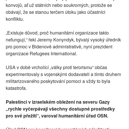
konvojů, ať už státních nebo soukromých, protože se
obávají, že se stanou terčem útoku jako účastníci
konfliktu.
„Existuje důvod, proč humanitární organizace takto
nefungují,“ řekl Jeremy Konyndyk, bývalý vysoký úředník
pro pomoc v Bidenově administrativě, nyní prezident
organizace Refugees International.
USA v době vrcholící „války proti terorismu“ občas
experimentovaly s vojenskými dodavateli a tímto druhem
militarizovaného poskytování pomoci a vždy to byla
katastrofa.
Palestinci v izraelském obležení na severu Gazy
„rychle vyčerpávají všechny dostupné prostředky
pro své přežití“, varoval humanitární úřad OSN.