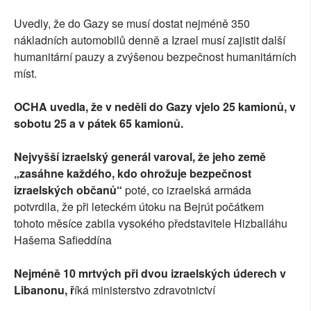
Uvedly, že do Gazy se musí dostat nejméně 350
nákladních automobilů denně a Izrael musí zajistit další
humanitární pauzy a zvýšenou bezpečnost humanitárních
míst.
OCHA uvedla, že v neděli do Gazy vjelo 25 kamionů, v
sobotu 25 a v pátek 65 kamionů.
Nejvyšší izraelský generál varoval, že jeho země
„zasáhne každého, kdo ohrožuje bezpečnost
izraelských občanů“
poté, co izraelská armáda
potvrdila, že při leteckém útoku na Bejrút počátkem
tohoto měsíce zabila vysokého představitele Hizballáhu
Hašema Safieddína
Nejméně 10 mrtvých při dvou izraelských úderech v
Libanonu, ř
íká ministerstvo zdravotnictví