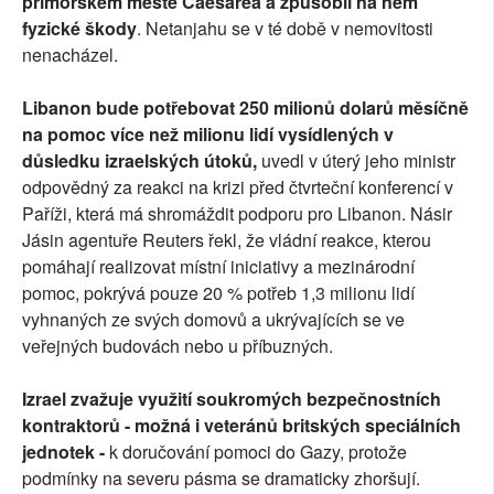
přímořském městě Caesarea a způsobil na něm
fyzické škody
. Netanjahu se v té době v nemovitosti
nenacházel.
Libanon bude potřebovat 250 milionů dolarů měsíčně
na pomoc více než milionu lidí vysídlených v
důsledku izraelských útoků,
uvedl v úterý jeho ministr
odpovědný za reakci na krizi před čtvrteční konferencí v
Paříži, která má shromáždit podporu pro Libanon. Násir
Jásin agentuře Reuters řekl, že vládní reakce, kterou
pomáhají realizovat místní iniciativy a mezinárodní
pomoc, pokrývá pouze 20 % potřeb 1,3 milionu lidí
vyhnaných ze svých domovů a ukrývajících se ve
veřejných budovách nebo u příbuzných.
Izrael zvažuje využití soukromých bezpečnostních
kontraktorů - možná i veteránů britských speciálních
jednotek -
k doručování pomoci do Gazy, protože
podmínky na severu pásma se dramaticky zhoršují.