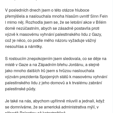
V posledních dnech jsem o této otázce hluboce
přemýšlela a naslouchala mnoha hlasům uvnitř Sinn Fein
i mimo něj. Rozhodla jsem se, že se letošní akce v Bílém
domě nezúčastním, abych se zásadně postavila proti
výzvě k masovému vyhnání palestinského lidu z Gazy,
což je něco, co podle mého názoru vyžaduje vážný
nesouhlas a námitky.
S rostoucím znepokojením jsem sledovala, co se děje na
místě v Gaze a na Západním břehu Jordánu, a stejně
jako mnoho dalších Irů jsem s hrůzou naslouchala
výzvám prezidenta Spojených států k masovému vyhnání
palestinského lidu z jeho domovů a k trvalému zabrání
palestinské půdy.
Je také na nás, abychom upřímně mluvili a jednali, když
se domníváme, že se americká administrativa mýlí, v
případě Palestiny až katastrofálně.