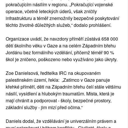
pokračujícím násilím v regionu. „Pokračující vojenské
operace, včetně leteckých úderů, však zničily
infrastrukturu a téměř znemožnily bezpečné poskytování
těchto životně důležitých služeb,“ dodalo prohlášení.
Organizace uvádí, že navzdory příměří zůstává 658 000
dětí školního věku v Gaze a na celém Západním břehu
Jordánu bez formálního vzdělání, přičemž téměř 90 %
škol je zničeno, poškozeno nebo využíváno jako úkryty.
Zoe Danielsová, ředitelka IRC na okupovaném
palestinském území, řekla: „Zatímco v Gaze panuje
křehké příměří, děti na Západním břehu čelí stále většímu
násilí, vysídlení a hlubokým traumatům. Místa, která je
mají chránit a podporovat - školy, bezpečné prostory,
základní služby - jim mizí před očima.“
Daniels dodal, že vzdělávání je univerzálním právem a
musí pokračovat i během konfliktu. „Civilisté, školy a