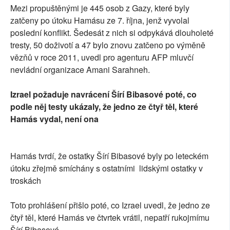
Mezi propuštěnými je 445 osob z Gazy, které byly
zatčeny po útoku Hamásu ze 7. října, jenž vyvolal
poslední konflikt. Šedesát z nich si odpykává dlouholeté
tresty, 50 doživotí a 47 bylo znovu zatčeno po výměně
vězňů v roce 2011, uvedl pro agenturu AFP mluvčí
nevládní organizace Amani Sarahneh.
Izrael požaduje navrácení Šírí Bibasové poté, co
podle něj testy ukázaly, že jedno ze čtyř těl, které
Hamás vydal, není ona
Hamás tvrdí, že ostatky Šírí Bibasové byly po leteckém
útoku zřejmě smíchány s ostatními lidskými ostatky v
troskách
Toto prohlášení přišlo poté, co Izrael uvedl, že jedno ze
čtyř těl, které Hamás ve čtvrtek vrátil, nepatří rukojmímu
Šírí Bibasové