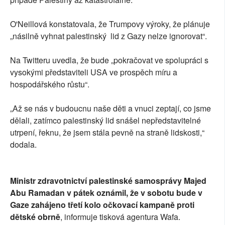
O'Neillová konstatovala, že Trumpovy výroky, že plánuje
„násilně vyhnat palestinský lid z Gazy nelze ignorovat“.
Na Twitteru uvedla, že bude „pokračovat ve spolupráci s
vysokými představiteli USA ve prospěch míru a
hospodářského růstu“.
„Až se nás v budoucnu naše děti a vnuci zeptají, co jsme
dělali, zatímco palestinský lid snášel nepředstavitelné
utrpení, řeknu, že jsem stála pevně na straně lidskosti,“
dodala.
Ministr zdravotnictví palestinské samosprávy Majed
Abu Ramadan v pátek oznámil, že v sobotu bude v
Gaze zahájeno třetí kolo očkovací kampaně proti
dětské obrně
, informuje tisková agentura Wafa.