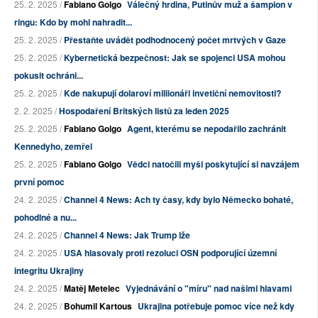
25. 2. 2025 /
Fabiano Golgo
Válečný hrdina, Putinův muž a šampion v
ringu: Kdo by mohl nahradit...
25. 2. 2025 /
Přestaňte uvádět podhodnocený počet mrtvých v Gaze
25. 2. 2025 /
Kybernetická bezpečnost: Jak se spojenci USA mohou
pokusit ochráni...
25. 2. 2025 /
Kde nakupují dolaroví miliionáři invetiční nemovitosti?
2. 2. 2025 /
Hospodaření Britských listů za leden 2025
25. 2. 2025 /
Fabiano Golgo
Agent, kterému se nepodařilo zachránit
Kennedyho, zemřel
25. 2. 2025 /
Fabiano Golgo
Vědci natočili myši poskytující si navzájem
první pomoc
24. 2. 2025 /
Channel 4 News: Ach ty časy, kdy bylo Německo bohaté,
pohodlné a nu...
24. 2. 2025 /
Channel 4 News: Jak Trump lže
24. 2. 2025 /
USA hlasovaly proti rezoluci OSN podporující územní
integritu Ukrajiny
24. 2. 2025 /
Matěj Metelec
Vyjednávání o "míru" nad našimi hlavami
24. 2. 2025 /
Bohumil Kartous
Ukrajina potřebuje pomoc více než kdy