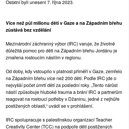
Ostatní byli uneseni 7. října 2023.
Více než půl milionu dětí v Gaze a na Západním břehu
zůstává bez vzdělání
Mezinárodní záchranný výbor (IRC) varuje, že životně
důležitá pomoc pro děti na Západním břehu Jordánu je
zmařena rostoucím násilím v regionu.
Od doby, kdy vstoupilo v platnost příměří v Gaze, zemřelo
na Západním břehu více než 200 dětí. Podle IRC jde o
nejvyšší počet úmrtí dětí za poslední roky. „Tento nárůst
násilí způsobuje hluboké trauma a brání IRC a partnerům
reagovat na rostoucí potřeby v Džaninu, jedné z nejhůře
postižených oblastí,“ uvádí se v prohlášení.
IRC spolupracuje s palestinskou organizací Teacher
Creativity Center (TCC) na podpoře dětí postižených