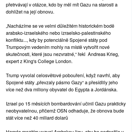
přetrvávají v otázce, kdo by měl mít Gazu na starosti a
dohlížet na její obnovu.
„Nacházíme se ve velmi důležitém historickém bodě
arabsko-izraelského nebo izraelsko-palestinského
konfliktu..., kdy by potenciálně Spojené státy pod
Trumpovým vedením mohly na místě vytvořit nové
skutečnosti, které jsou nezvratné,“ řekl Andreas Krieg,
expert z King's College London.
Trump vyvolal celosvětové pobouření, když navrhl, aby
Spojené státy „převzaly pásmo Gazy“ a přesídlily jeho
více než dva miliony obyvatel do Egypta a Jordánska.
Izrael po 15 měsících bombardování učinil Gazu prakticky
neobyvatelnou, přičemž OSN odhaduje, že obnova bude
stát více než 40 miliard dolarů
Hamás mezitím vyzval Arabskou ligu, aby ho podpořila v