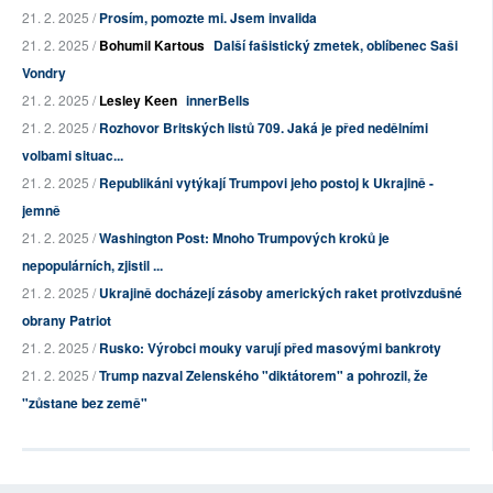
21. 2. 2025 /
Prosím, pomozte mi. Jsem invalida
21. 2. 2025 /
Bohumil Kartous
Další fašistický zmetek, oblíbenec Saši
Vondry
21. 2. 2025 /
Lesley Keen
innerBells
21. 2. 2025 /
Rozhovor Britských listů 709. Jaká je před nedělními
volbami situac...
21. 2. 2025 /
Republikáni vytýkají Trumpovi jeho postoj k Ukrajině -
jemně
21. 2. 2025 /
Washington Post: Mnoho Trumpových kroků je
nepopulárních, zjistil ...
21. 2. 2025 /
Ukrajině docházejí zásoby amerických raket protivzdušné
obrany Patriot
21. 2. 2025 /
Rusko: Výrobci mouky varují před masovými bankroty
21. 2. 2025 /
Trump nazval Zelenského "diktátorem" a pohrozil, že
"zůstane bez země"