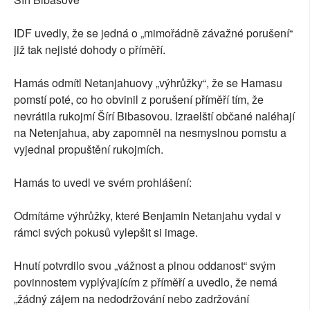
IDF uvedly, že se jedná o „mimořádně závažné porušení“
již tak nejisté dohody o příměří.
Hamás odmítl Netanjahuovy „výhrůžky“, že se Hamasu
pomstí poté, co ho obvinil z porušení příměří tím, že
nevrátila rukojmí Šírí Bibasovou. Izraelští občané naléhají
na Netenjahua, aby zapomněl na nesmyslnou pomstu a
vyjednal propuštění rukojmích.
Hamás to uvedl ve svém prohlášení:
Odmítáme výhrůžky, které Benjamin Netanjahu vydal v
rámci svých pokusů vylepšit si image.
Hnutí potvrdilo svou „vážnost a plnou oddanost“ svým
povinnostem vyplývajícím z příměří a uvedlo, že nemá
„žádný zájem na nedodržování nebo zadržování