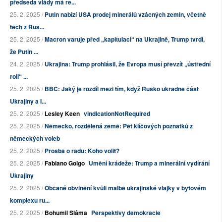
předseda vlády má re...
25. 2. 2025 /
Putin nabízí USA prodej minerálů vzácných zemin, včetně
těch z Rus...
25. 2. 2025 /
Macron varuje před „kapitulací“ na Ukrajině, Trump tvrdí,
že Putin ...
24. 2. 2025 /
Ukrajina: Trump prohlásil, že Evropa musí převzít „ústřední
roli“ ...
25. 2. 2025 /
BBC: Jaký je rozdíl mezi tím, když Rusko ukradne část
Ukrajiny a I...
25. 2. 2025 /
Lesley Keen
vindicationNotRequired
25. 2. 2025 /
Německo, rozdělená země: Pět klíčových poznatků z
německých voleb
25. 2. 2025 /
Prosba o radu: Koho volit?
25. 2. 2025 /
Fabiano Golgo
Umění krádeže: Trump a minerální vydírání
Ukrajiny
25. 2. 2025 /
Občané obvinění kvůli malbě ukrajinské vlajky v bytovém
komplexu ru...
25. 2. 2025 /
Bohumil Sláma
Perspektivy demokracie