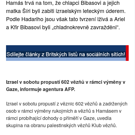
Hamás trvá na tom, že chlapci Bibasovi a jejich
matka Šíri byli zabiti izraelským leteckým úderem.
Podle Hadariho jsou však tato tvrzení lživá a Ariel
a Kfir Bibasovi byli „chladnokrevně zavražděni“.
Izrael v sobotu propustí 602 vězňů v rámci výměny v
Gaze, informuje agentura AFP.
Izrael v sobotu propustí z věznic 602 vězňů a zadržených
osob v rámci výměny rukojmích a vězňů s Hamásem v
rámci probíhající dohody o příměří v Gaze, uvedla
skupina na obranu palestinských vězňů Klub vězňů.