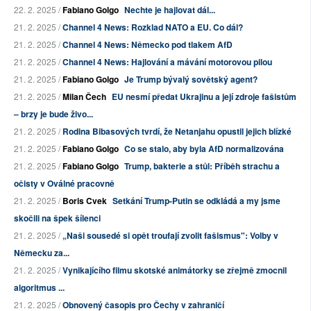
22. 2. 2025 /
Fabiano Golgo
Nechte je hajlovat dál...
21. 2. 2025 /
Channel 4 News: Rozklad NATO a EU. Co dál?
21. 2. 2025 /
Channel 4 News: Německo pod tlakem AfD
21. 2. 2025 /
Channel 4 News: Hajlování a mávání motorovou pilou
21. 2. 2025 /
Fabiano Golgo
Je Trump bývalý sovětský agent?
21. 2. 2025 /
Milan Čech
EU nesmí předat Ukrajinu a její zdroje fašistům
– brzy je bude živo...
21. 2. 2025 /
Rodina Bibasových tvrdí, že Netanjahu opustil jejich blízké
21. 2. 2025 /
Fabiano Golgo
Co se stalo, aby byla AfD normalizována
21. 2. 2025 /
Fabiano Golgo
Trump, bakterie a stůl: Příběh strachu a
očisty v Oválné pracovně
21. 2. 2025 /
Boris Cvek
Setkání Trump-Putin se odkládá a my jsme
skočili na špek šílenci
21. 2. 2025 /
„Naši sousedé si opět troufají zvolit fašismus": Volby v
Německu za...
21. 2. 2025 /
Vynikajícího filmu skotské animátorky se zřejmě zmocnil
algoritmus ...
21. 2. 2025 /
Obnovený časopis pro Čechy v zahraničí