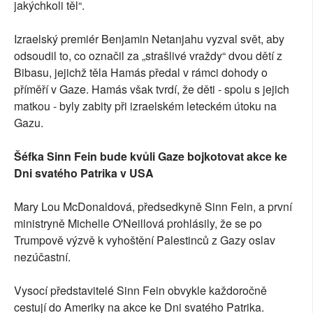
jakýchkoli těl“.
Izraelský premiér Benjamin Netanjahu vyzval svět, aby
odsoudil to, co označil za „strašlivé vraždy“ dvou dětí z
Bibasu, jejichž těla Hamás předal v rámci dohody o
příměří v Gaze. Hamás však tvrdí, že děti - spolu s jejich
matkou - byly zabity při izraelském leteckém útoku na
Gazu.
Šéfka Sinn Fein bude kvůli Gaze bojkotovat akce ke
Dni svatého Patrika v USA
Mary Lou McDonaldová, předsedkyně Sinn Fein, a první
ministryně Michelle O'Neillová prohlásily, že se po
Trumpově výzvě k vyhoštění Palestinců z Gazy oslav
nezúčastní.
Vysocí představitelé Sinn Fein obvykle každoročně
cestují do Ameriky na akce ke Dni svatého Patrika.