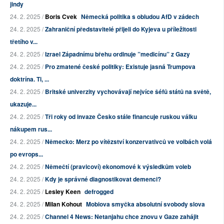
jindy
24. 2. 2025 /
Boris Cvek
Německá politika s obludou AfD v zádech
24. 2. 2025 /
Zahraniční představitelé přijeli do Kyjeva u příležitosti
třetího v...
24. 2. 2025 /
Izrael Západnímu břehu ordinuje ”medicínu” z Gazy
24. 2. 2025 /
Pro zmatené české politiky: Existuje jasná Trumpova
doktrína. Ti, ...
24. 2. 2025 /
Britské univerzity vychovávají nejvíce šéfů států na světě,
ukazuje...
24. 2. 2025 /
Tři roky od invaze Česko stále financuje ruskou válku
nákupem rus...
24. 2. 2025 /
Německo: Merz po vítězství konzervativců ve volbách volá
po evrops...
24. 2. 2025 /
Němečtí (pravicoví) ekonomové k výsledkům voleb
24. 2. 2025 /
Kdy je správné diagnostikovat demenci?
24. 2. 2025 /
Lesley Keen
defrogged
24. 2. 2025 /
Milan Kohout
Mobiova smyčka absolutní svobody slova
24. 2. 2025 /
Channel 4 News: Netanjahu chce znovu v Gaze zahájit