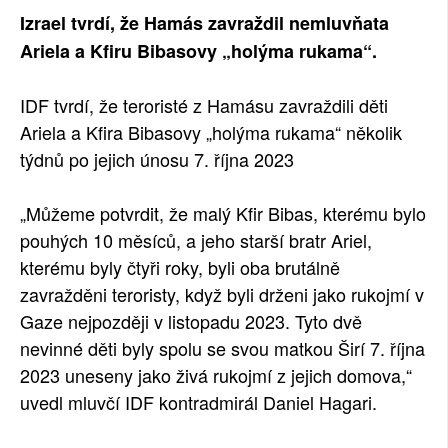
Izrael tvrdí, že Hamás zavraždil nemluvňata
Ariela a Kfiru Bibasovy „holýma rukama“.
IDF tvrdí, že teroristé z Hamásu zavraždili děti
Ariela a Kfira Bibasovy „holýma rukama“ několik
týdnů po jejich únosu 7. října 2023
„Můžeme potvrdit, že malý Kfir Bibas, kterému bylo
pouhých 10 měsíců, a jeho starší bratr Ariel,
kterému byly čtyři roky, byli oba brutálně
zavražděni teroristy, když byli drženi jako rukojmí v
Gaze nejpozději v listopadu 2023. Tyto dvě
nevinné děti byly spolu se svou matkou Širí 7. října
2023 uneseny jako živá rukojmí z jejich domova,“
uvedl mluvčí IDF kontradmirál Daniel Hagari.