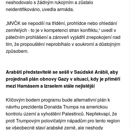
neshodovalo s žádným rukojmím a zůstalo
neidentifikováno, uvedla armáda.
„MVČK se nepodílí na třídění, prohlídce nebo ohledání
zemřelých - to je v kompetenci stran konfliktu,“ uvedl v
pátečním prohlášení a zároveň vyjádřil znepokojení nad
tím, že propouštění neprobíhalo v soukromí a důstojným
způsobem.
Arabští představitelé se sešli v Saúdské Arábii, aby
projednali plán obnovy Gazy v situaci, kdy je příměří
mezi Hamásem a Izraelem stále nejistější
Klíčovým bodem programu bude alternativní plán k
návrhu prezidenta Donalda Trumpa na americkou
kontrolu území a vyhoštění Palestinců. Nepřekvapí, že
proti Trumpovým polovičatým nápadům pro tento region
se všeobecně staví arabské země, ale neshody