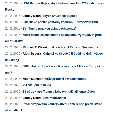
23. 2. 2025 /
USA tlačí na Kyjev, aby odstranil rezoluci OSN odsuzující
Rusko
23. 2. 2025 /
Lesley Keen
beyondAConfinedSpace
22. 2. 2025 /
Jak ruské peníze pomohly zachránit Trumpovu firmu
22. 2. 2025 /
Byl Trump pračkou špinavých peněz?
22. 2. 2025 /
Mark Elias: Do posledního dechu budu vystupovat proti
autoritářství
22. 2. 2025 /
Richard F. Vlasák
Jak zachránit Evropu. Náš domov.
22. 2. 2025 /
Albín Sybera
Čeho si ke škodě ČR čeští novináři vůbec
nevšímají
22. 2. 2025 /
BBC: Jak to dopadne s Ukrajinou, s NATO a s Evropskou
unií?
22. 2. 2025 /
Milan Mundier
Mráz přichází z Washingtonu
22. 2. 2025 /
Zuřivý Jonathan Pie
22. 2. 2025 /
18 věcí, které Trump a jeho tým udělali tento týden
22. 2. 2025 /
Lesley Keen
unwrittenSonnet
22. 2. 2025 /
Protitrumpovská konzervativní konference představuje
alternativu k...