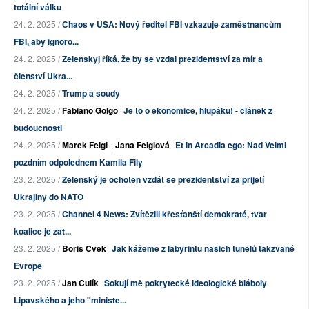
totální válku
24. 2. 2025 /
Chaos v USA: Nový ředitel FBI vzkazuje zaměstnancům
FBI, aby ignoro...
24. 2. 2025 /
Zelenskyj říká, že by se vzdal prezidentství za mír a
členství Ukra...
24. 2. 2025 /
Trump a soudy
24. 2. 2025 /
Fabiano Golgo
Je to o ekonomice, hlupáku! - článek z
budoucnosti
24. 2. 2025 /
Marek Feigl
,
Jana Feiglová
Et in Arcadia ego: Nad Velmi
pozdním odpolednem Kamila Fily
23. 2. 2025 /
Zelenský je ochoten vzdát se prezidentství za přijetí
Ukrajiny do NATO
23. 2. 2025 /
Channel 4 News: Zvítězili křesťanští demokraté, tvar
koalice je zat...
23. 2. 2025 /
Boris Cvek
Jak kážeme z labyrintu našich tunelů takzvané
Evropě
23. 2. 2025 /
Jan Čulík
Šokují mě pokrytecké ideologické bláboly
Lipavského a jeho "ministe...