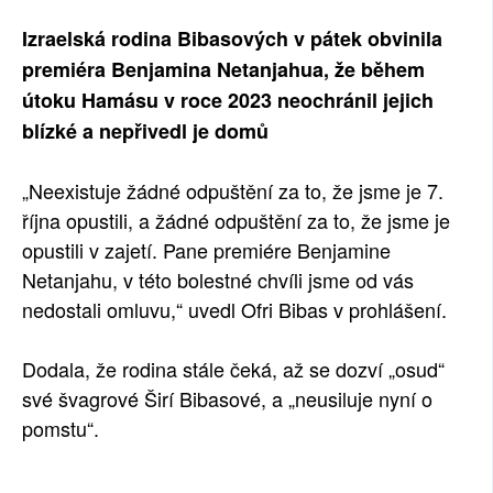
SOCIÁLNÍ SÍTĚ
Izraelská rodina Bibasových v pátek obvinila
premiéra Benjamina Netanjahua, že během
RUBRIKY
útoku Hamásu v roce 2023 neochránil jejich
blízké a nepřivedl je domů
PLNÁ VERZE STRÁNEK
„Neexistuje žádné odpuštění za to, že jsme je 7.
října opustili, a žádné odpuštění za to, že jsme je
opustili v zajetí. Pane premiére Benjamine
Netanjahu, v této bolestné chvíli jsme od vás
nedostali omluvu,“ uvedl Ofri Bibas v prohlášení.
Dodala, že rodina stále čeká, až se dozví „osud“
své švagrové Širí Bibasové, a „neusiluje nyní o
pomstu“.