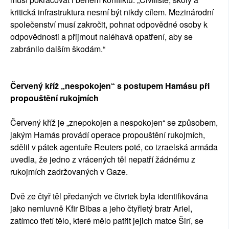
kritická infrastruktura nesmí být nikdy cílem. Mezinárodní
společenství musí zakročit, pohnat odpovědné osoby k
odpovědnosti a přijmout naléhavá opatření, aby se
zabránilo dalším škodám.“
Červený kříž „nespokojen“ s postupem Hamásu při
propouštění rukojmích
Červený kříž je „znepokojen a nespokojen“ se způsobem,
jakým Hamás provádí operace propouštění rukojmích,
sdělil v pátek agentuře Reuters poté, co izraelská armáda
uvedla, že jedno z vrácených těl nepatří žádnému z
rukojmích zadržovaných v Gaze.
Dvě ze čtyř těl předaných ve čtvrtek byla identifikována
jako nemluvně Kfir Bibas a jeho čtyřletý bratr Ariel,
zatímco třetí tělo, které mělo patřit jejich matce Širí, se