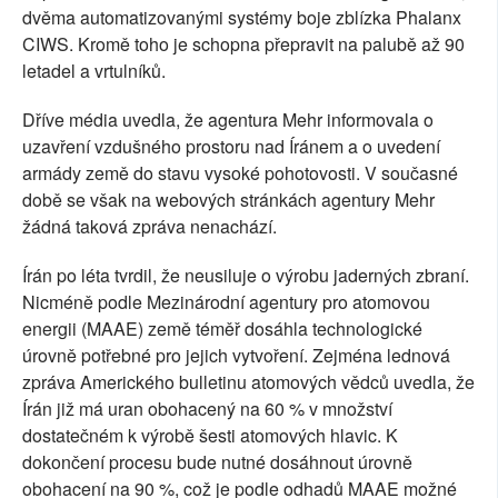
dvěma automatizovanými systémy boje zblízka Phalanx
CIWS. Kromě toho je schopna přepravit na palubě až 90
letadel a vrtulníků.
Dříve média uvedla, že agentura Mehr informovala o
uzavření vzdušného prostoru nad Íránem a o uvedení
armády země do stavu vysoké pohotovosti. V současné
době se však na webových stránkách agentury Mehr
žádná taková zpráva nenachází.
Írán po léta tvrdil, že neusiluje o výrobu jaderných zbraní.
Nicméně podle Mezinárodní agentury pro atomovou
energii (MAAE) země téměř dosáhla technologické
úrovně potřebné pro jejich vytvoření. Zejména lednová
zpráva Amerického bulletinu atomových vědců uvedla, že
Írán již má uran obohacený na 60 % v množství
dostatečném k výrobě šesti atomových hlavic. K
dokončení procesu bude nutné dosáhnout úrovně
obohacení na 90 %, což je podle odhadů MAAE možné