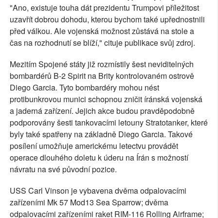
"Ano, existuje touha dát prezidentu Trumpovi příležitost
uzavřít dobrou dohodu, kterou bychom také upřednostnili
před válkou. Ale vojenská možnost zůstává na stole a
čas na rozhodnutí se blíží," cituje publikace svůj zdroj.
Mezitím Spojené státy již rozmístily šest neviditelných
bombardérů B-2 Spirit na Brity kontrolovaném ostrově
Diego Garcia. Tyto bombardéry mohou nést
protibunkrovou munici schopnou zničit íránská vojenská
a jaderná zařízení. Jejich akce budou pravděpodobně
podporovány šesti tankovacími letouny Stratotanker, které
byly také spatřeny na základně Diego Garcia. Takové
posílení umožňuje americkému letectvu provádět
operace dlouhého doletu k úderu na Írán s možností
návratu na své původní pozice.
USS Carl Vinson je vybavena dvěma odpalovacími
zařízeními Mk 57 Mod13 Sea Sparrow; dvěma
odpalovacími zařízeními raket RIM-116 Rolling Airframe;