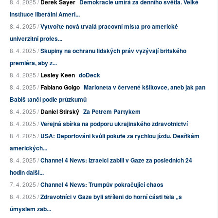
8. 4. 2025 /
Derek Sayer
Demokracie umírá za denního světla. Velké
instituce liberální Ameri...
8. 4. 2025 /
Vytvořte nová trvalá pracovní místa pro americké
univerzitní profes...
8. 4. 2025 /
Skupiny na ochranu lidských práv vyzývají britského
premiéra, aby z...
8. 4. 2025 /
Lesley Keen
doDeck
8. 4. 2025 /
Fabiano Golgo
Marioneta v červené kšiltovce, aneb jak pan
Babiš tančí podle průzkumů
8. 4. 2025 /
Daniel Stirský
Za Petrem Partykem
8. 4. 2025 /
Veřejná sbírka na podporu ukrajinského zdravotnictví
8. 4. 2025 /
USA: Deportováni kvůli pokutě za rychlou jízdu. Desítkám
amerických...
8. 4. 2025 /
Channel 4 News: Izraelci zabili v Gaze za posledních 24
hodin další...
7. 4. 2025 /
Channel 4 News: Trumpův pokračující chaos
8. 4. 2025 /
Zdravotníci v Gaze byli stříleni do horní části těla „s
úmyslem zab...