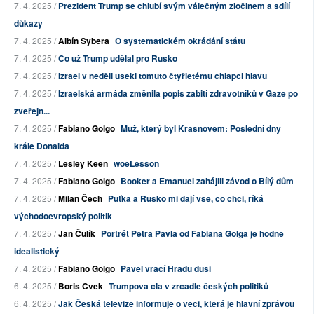
7. 4. 2025 /
Prezident Trump se chlubí svým válečným zločinem a sdílí
důkazy
7. 4. 2025 /
Albín Sybera
O systematickém okrádání státu
7. 4. 2025 /
Co už Trump udělal pro Rusko
7. 4. 2025 /
Izrael v neděli usekl tomuto čtyřletému chlapci hlavu
7. 4. 2025 /
Izraelská armáda změnila popis zabití zdravotníků v Gaze po
zveřejn...
7. 4. 2025 /
Fabiano Golgo
Muž, který byl Krasnovem: Poslední dny
krále Donalda
7. 4. 2025 /
Lesley Keen
woeLesson
7. 4. 2025 /
Fabiano Golgo
Booker a Emanuel zahájili závod o Bílý dům
7. 4. 2025 /
Milan Čech
Puťka a Rusko mi dají vše, co chci, říká
východoevropský politik
7. 4. 2025 /
Jan Čulík
Portrét Petra Pavla od Fabiana Golga je hodně
idealistický
7. 4. 2025 /
Fabiano Golgo
Pavel vrací Hradu duši
6. 4. 2025 /
Boris Cvek
Trumpova cla v zrcadle českých politiků
6. 4. 2025 /
Jak Česká televize informuje o věci, která je hlavní zprávou