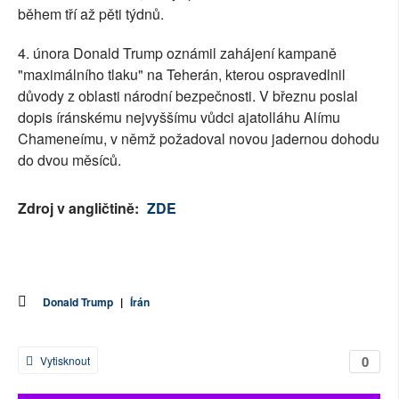
během tří až pěti týdnů.
4. února Donald Trump oznámil zahájení kampaně
"maximálního tlaku" na Teherán, kterou ospravedlnil
důvody z oblasti národní bezpečnosti. V březnu poslal
dopis íránskému nejvyššímu vůdci ajatolláhu Alímu
Chameneímu, v němž požadoval novou jadernou dohodu
do dvou měsíců.
Zdroj v angličtině:
ZDE
Donald Trump
|
Írán
0
Vytisknout