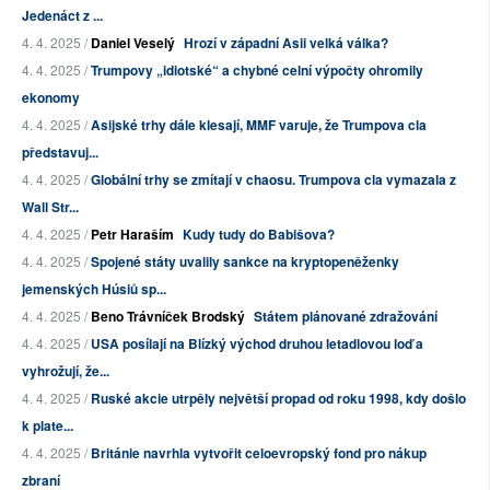
Jedenáct z ...
4. 4. 2025 /
Daniel Veselý
Hrozí v západní Asii velká válka?
4. 4. 2025 /
Trumpovy „idiotské“ a chybné celní výpočty ohromily
ekonomy
4. 4. 2025 /
Asijské trhy dále klesají, MMF varuje, že Trumpova cla
představuj...
4. 4. 2025 /
Globální trhy se zmítají v chaosu. Trumpova cla vymazala z
Wall Str...
4. 4. 2025 /
Petr Haraším
Kudy tudy do Babišova?
4. 4. 2025 /
Spojené státy uvalily sankce na kryptopeněženky
jemenských Húsiů sp...
4. 4. 2025 /
Beno Trávníček Brodský
Státem plánované zdražování
4. 4. 2025 /
USA posílají na Blízký východ druhou letadlovou loď a
vyhrožují, že...
4. 4. 2025 /
Ruské akcie utrpěly největší propad od roku 1998, kdy došlo
k plate...
4. 4. 2025 /
Británie navrhla vytvořit celoevropský fond pro nákup
zbraní