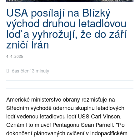
USA posílají na Blízký
SOCIÁLNÍ SÍTĚ
východ druhou letadlovou
RUBRIKY
loď a vyhrožují, že do září
PLNÁ VERZE STRÁNEK
zničí Írán
4. 4. 2025
čas čtení 3 minuty
Americké ministerstvo obrany rozmisťuje na
Středním východě údernou skupinu letadlových
lodí vedenou letadlovou lodí USS Carl Vinson.
Oznámil to mluvčí Pentagonu Sean Parnell. "Po
dokončení plánovaných cvičení v indopacifickém