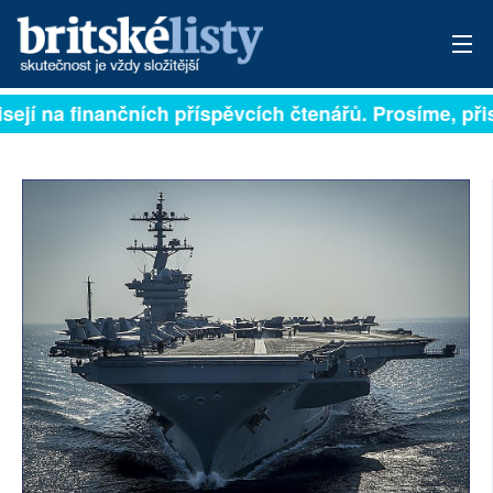
sejí na finančních příspěvcích čtenářů. Prosíme, přisp
PŘIHLÁSIT
AKTUÁLNÍ VYDÁNÍ
ARCHIV
ROZHOVORY
TÉMATA
NEJČTENĚJŠÍ ZA 7 DNÍ
AUTOŘI
PŘÍSPĚVKY NA PROVOZ