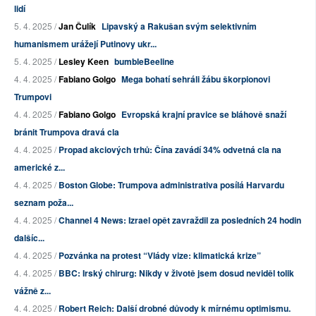
lidí
5. 4. 2025 /
Jan Čulík
Lipavský a Rakušan svým selektivním
humanismem urážejí Putinovy ukr...
5. 4. 2025 /
Lesley Keen
bumbleBeeline
4. 4. 2025 /
Fabiano Golgo
Mega bohatí sehráli žábu škorpionovi
Trumpovi
4. 4. 2025 /
Fabiano Golgo
Evropská krajní pravice se bláhově snaží
bránit Trumpova dravá cla
4. 4. 2025 /
Propad akciových trhů: Čína zavádí 34% odvetná cla na
americké z...
4. 4. 2025 /
Boston Globe: Trumpova administrativa posílá Harvardu
seznam poža...
4. 4. 2025 /
Channel 4 News: Izrael opět zavraždil za posledních 24 hodin
dalšíc...
4. 4. 2025 /
Pozvánka na protest “Vlády vize: klimatická krize”
4. 4. 2025 /
BBC: Irský chirurg: Nikdy v životě jsem dosud neviděl tolik
vážně z...
4. 4. 2025 /
Robert Reich: Další drobné důvody k mírnému optimismu.