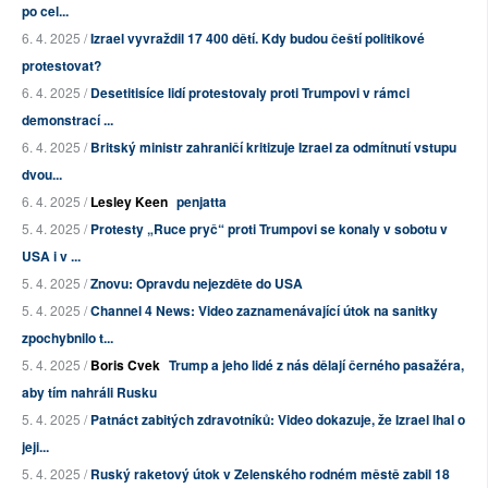
po cel...
6. 4. 2025 /
Izrael vyvraždil 17 400 dětí. Kdy budou čeští politikové
protestovat?
6. 4. 2025 /
Desetitisíce lidí protestovaly proti Trumpovi v rámci
demonstrací ...
6. 4. 2025 /
Britský ministr zahraničí kritizuje Izrael za odmítnutí vstupu
dvou...
6. 4. 2025 /
Lesley Keen
penjatta
5. 4. 2025 /
Protesty „Ruce pryč“ proti Trumpovi se konaly v sobotu v
USA i v ...
5. 4. 2025 /
Znovu: Opravdu nejezděte do USA
5. 4. 2025 /
Channel 4 News: Video zaznamenávající útok na sanitky
zpochybnilo t...
5. 4. 2025 /
Boris Cvek
Trump a jeho lidé z nás dělají černého pasažéra,
aby tím nahráli Rusku
5. 4. 2025 /
Patnáct zabitých zdravotníků: Video dokazuje, že Izrael lhal o
jeji...
5. 4. 2025 /
Ruský raketový útok v Zelenského rodném městě zabil 18