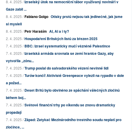
8. 4. 2025 /
Izraelský útok na nemocniční tábor využívaný novináři v
Gaze zabil ...
8. 4. 2025 /
Fabiano Golgo
Otisky prstů nejsou tak jedinečné, jak jsme
si mysleli
8. 4. 2025 /
Petr Haraším
AI, AI a i ty?
2. 4. 2025 /
Hospodaření Britských listů za březen 2025
7. 4. 2025 /
BBC: Izrael systematicky mučí vězněné Palestince
7. 4. 2025 /
Izraelská armáda srovnala se zemí hranice Gazy, aby
vytvořila „zónu...
7. 4. 2025 /
Trump poslal do salvadorského vězení nevinné lidi
7. 4. 2025 /
Turów končí! Aktivisté Greenpeace vylezli na rypadlo v dole
a požad...
7. 4. 2025 /
Deset Britů bylo obviněno ze spáchání válečných zločinů
během boj...
7. 4. 2025 /
Světové finanční trhy po víkendu se znovu dramaticky
propadají
7. 4. 2025 /
Západ: Zatykač Mezinárodního trestního soudu neplatí pro
zločince, ...