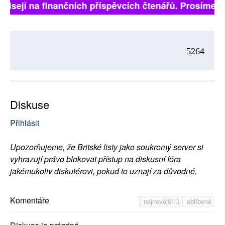
ávisejí na finančních příspěvcích čtenářů. Prosíme, př
5264
Diskuse
Přihlásit
Upozorňujeme, že Britské listy jako soukromý server si
vyhrazují právo blokovat přístup na diskusní fóra
jakémukoliv diskutérovi, pokud to uznají za důvodné.
Komentáře
nejnovější
oblíbené