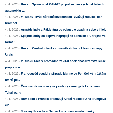
4. 4. 2025 /
Rusko: Společnost KAMAZ po přílivu čínských nákladních
automobilů v...
4. 4. 2025 /
V Rusku "kvůli národní bezpečnosti" zvažují regulaci cen
brambor
4. 4. 2025 /
Armády Indie a Pákistánu po pokusu o vpád na sebe střílely
4. 4. 2025 /
Spojené státy se poprvé nepřipojí ke schůzce k Ukrajině ve
formátu ...
4. 4. 2025 /
Rusko: Centrální banka oznámila rizika poklesu cen ropy
Urals
4. 4. 2025 /
V Rusku začaly hromadně zavírat společnosti zabývající se
přepravou...
4. 4. 2025 /
Francouzští soudci v případu Marine Le Pen čelí výhrůžkám
smrtí, po...
4. 4. 2025 /
Čína nacvičuje údery na přístavy a energetická zařízení
Tchaj-wanu
4. 4. 2025 /
Německo a Francie prosazují tvrdší reakci EU na Trumpova
cla
4. 4. 2025 /
Továrny Porsche v Německu začnou vyrábět tanky