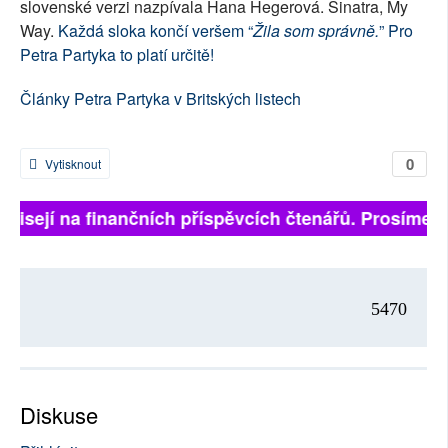
slovenské verzi nazpívala Hana Hegerová. Sinatra, My
Way.
Každá sloka končí veršem “
Žila som správně.
” Pro
Petra Partyka to platí určitě!
Články Petra Partyka v Britských listech
0
Vytisknout
ávisejí na finančních příspěvcích čtenářů. Prosíme, př
5470
Diskuse