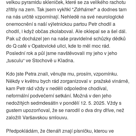
velkou pyramidu skleniček, které se za velikého rachotu
zřítily na zem. Tak jsem vykřikl "
Zdrháme!
" a dodnes tam
na nás určitě vzpomínají. Nehledě na své neurologické
onemocnění s naší výletnickou partou Petr chodil a
chodil, i když občas zkolaboval. Ale oklepal se a šel dál.
Pak už docházel jen na naše pravidelné schůzky dědků
do Q café v Opatovické ulici, kde to měl moc rád.
Poslední rok a půl jsme navštěvovali my jeho v jeho
„tusculu“ ve Stochově u Kladna.
Kdo jste Petra znali, věnujte mu, prosím, vzpomínku.
Někdy v květnu bych rád zorganizoval v pražské vinárně,
kam Petr rád vždy v neděli odpoledne chodíval,
neformální podvečerní setkání. Možná v den jeho
nedožitých sedmdesátin v pondělí 12. 5. 2025. Vždy s
gustem upozorňoval, že se narodil o dva dny dříve, než
založili Varšavskou smlouvu.
Předpokládám, že čtenáři znají písničku, kterou ve