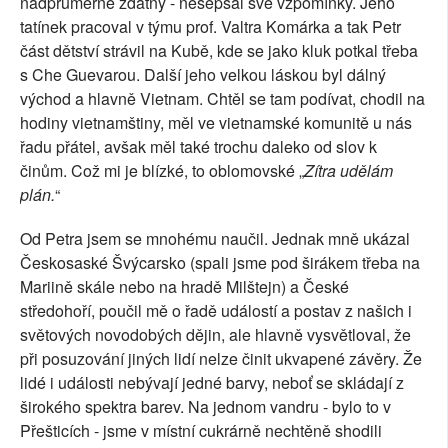
nadprůměrně zdatný - nesepsal své vzpomínky. Jeho
tatínek pracoval v týmu prof. Valtra Komárka a tak Petr
část dětství strávil na Kubě, kde se jako kluk potkal třeba
s Che Guevarou. Další jeho velkou láskou byl dálný
východ a hlavně Vietnam. Chtěl se tam podívat, chodil na
hodiny vietnamštiny, měl ve vietnamské komunitě u nás
řadu přátel, avšak měl také trochu daleko od slov k
činům. Což mi je blízké, to oblomovské „
Zítra udělám
plán.
“
Od Petra jsem se mnohému naučil. Jednak mně ukázal
Českosaské Švýcarsko (spali jsme pod širákem třeba na
Mariině skále nebo na hradě Milštejn) a České
středohoří, poučil mě o řadě událostí a postav z našich i
světových novodobých dějin, ale hlavně vysvětloval, že
při posuzování jiných lidí nelze činit ukvapené závěry. Že
lidé i události nebývají jedné barvy, neboť se skládají z
širokého spektra barev. Na jednom vandru - bylo to v
Přešticích - jsme v místní cukrárně nechtěně shodili