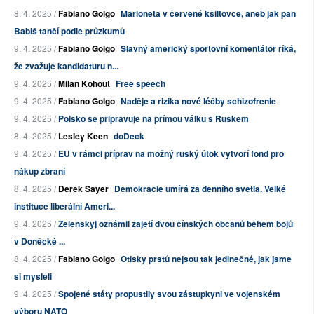
8. 4. 2025 /
Fabiano Golgo
Marioneta v červené kšiltovce, aneb jak pan
Babiš tančí podle průzkumů
9. 4. 2025 /
Fabiano Golgo
Slavný americký sportovní komentátor říká,
že zvažuje kandidaturu n...
9. 4. 2025 /
Milan Kohout
Free speech
9. 4. 2025 /
Fabiano Golgo
Naděje a rizika nové léčby schizofrenie
9. 4. 2025 /
Polsko se připravuje na přímou válku s Ruskem
8. 4. 2025 /
Lesley Keen
doDeck
9. 4. 2025 /
EU v rámci příprav na možný ruský útok vytvoří fond pro
nákup zbraní
8. 4. 2025 /
Derek Sayer
Demokracie umírá za denního světla. Velké
instituce liberální Ameri...
9. 4. 2025 /
Zelenskyj oznámil zajetí dvou čínských občanů během bojů
v Doněcké ...
8. 4. 2025 /
Fabiano Golgo
Otisky prstů nejsou tak jedinečné, jak jsme
si mysleli
9. 4. 2025 /
Spojené státy propustily svou zástupkyni ve vojenském
výboru NATO