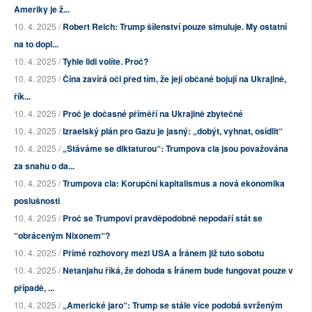
Ameriky je ž...
10. 4. 2025 /
Robert Reich: Trump šílenství pouze simuluje. My ostatní
na to dopl...
10. 4. 2025 /
Tyhle lidi volíte. Proč?
10. 4. 2025 /
Čína zavírá oči před tím, že její občané bojují na Ukrajině,
řík...
10. 4. 2025 /
Proč je dočasné příměří na Ukrajině zbytečné
10. 4. 2025 /
Izraelský plán pro Gazu je jasný: „dobýt, vyhnat, osídlit“
10. 4. 2025 /
„Stáváme se diktaturou“: Trumpova cla jsou považována
za snahu o da...
10. 4. 2025 /
Trumpova cla: Korupční kapitalismus a nová ekonomika
poslušnosti
10. 4. 2025 /
Proč se Trumpovi pravděpodobně nepodaří stát se
“obráceným Nixonem“?
10. 4. 2025 /
Přímé rozhovory mezi USA a Íránem již tuto sobotu
10. 4. 2025 /
Netanjahu říká, že dohoda s Íránem bude fungovat pouze v
případě, ...
10. 4. 2025 /
„Americké jaro“: Trump se stále více podobá svrženým