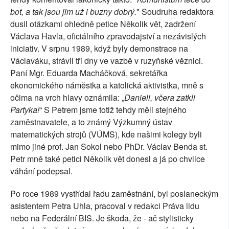
bot, a tak jsou jim už i buzny dobrý.
" Soudruha redaktora
dusil otázkami ohledně petice Několik vět, zadržení
Václava Havla, oficiálního zpravodajství a nezávislých
iniciativ. V srpnu 1989, když byly demonstrace na
Václaváku, strávil tři dny ve vazbě v ruzyňské věznici.
Paní Mgr. Eduarda Macháčková, sekretářka
ekonomického náměstka a katolická aktivistka, mně s
očima na vrch hlavy oznámila: „
Danieli, včera zatkli
Partyka!
“ S Petrem jsme totiž tehdy měli stejného
zaměstnavatele, a to známý Výzkumný ústav
matematických strojů (VÚMS), kde našimi kolegy byli
mimo jiné prof. Jan Sokol nebo PhDr. Václav Benda st.
Petr mně také petici Několik vět donesl a já po chvilce
váhání podepsal.
Po roce 1989 vystřídal řadu zaměstnání, byl poslaneckým
asistentem Petra Uhla, pracoval v redakci Práva lidu
nebo na Federální BIS. Je škoda, že - ač stylisticky