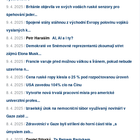
9. 4. 2025 /
Británie objevila ve svých vodách ruské senzory pro
špehování jader...
9. 4. 2025 /
Spojené státy stáhnou z východní Evropy polovinu vojáků
vyslaných k...
8. 4. 2025 /
Petr Haraším
AI, AI a i ty?
9. 4. 2025 /
Demokraté ve Sněmovně reprezentantů zkoumají střet
zájmů Elona Musk...
9. 4. 2025 /
Francie varuje před možnou válkou s Íránem, pokud nebude
uzavřena n...
9. 4. 2025 /
Cena ruské ropy klesla o 25 % pod rozpočtovanou úroveň
8. 4. 2025 /
USA zavedou 104% clo na Čínu
8. 4. 2025 /
Vytvořte nová trvalá pracovní místa pro americké
univerzitní profes...
8. 4. 2025 /
Izraelský útok na nemocniční tábor využívaný novináři v
Gaze zabil ...
8. 4. 2025 /
Zdravotníci v Gaze byli stříleni do horní části těla „s
úmyslem zab...
8. 4. 2025 /
Daniel Stirský
Za Petrem Partykem