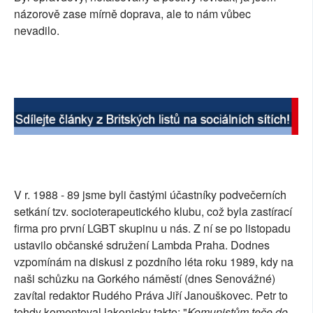
názorově zase mírně doprava, ale to nám vůbec
nevadilo.
V r. 1988 - 89 jsme byli častými účastníky podvečerních
setkání tzv. socioterapeutického klubu, což byla zastírací
firma pro první LGBT skupinu u nás. Z ní se po listopadu
ustavilo občanské sdružení Lambda Praha. Dodnes
vzpomínám na diskusi z pozdního léta roku 1989, kdy na
naši schůzku na Gorkého náměstí (dnes Senovážné)
zavítal redaktor Rudého Práva Jiří Janouškovec. Petr to
tehdy komentoval lakonicky takto: "
Komunistům teče do