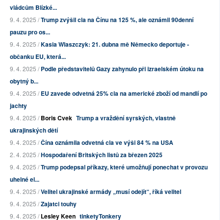
vládcům Blízké...
9. 4. 2025 /
Trump zvýšil cla na Čínu na 125 %, ale oznámil 90denní
pauzu pro os...
9. 4. 2025 /
Kasia Wlaszczyk: 21. dubna mě Německo deportuje -
občanku EU, která...
9. 4. 2025 /
Podle představitelů Gazy zahynulo při izraelském útoku na
obytný b...
9. 4. 2025 /
EU zavede odvetná 25% cla na americké zboží od mandlí po
jachty
9. 4. 2025 /
Boris Cvek
Trump a vraždění syrských, vlastně
ukrajinských dětí
9. 4. 2025 /
Čína oznámila odvetná cla ve výši 84 % na USA
2. 4. 2025 /
Hospodaření Britských listů za březen 2025
9. 4. 2025 /
Trump podepsal příkazy, které umožňují ponechat v provozu
uhelné el...
9. 4. 2025 /
Velitel ukrajinské armády „musí odejít“, říká velitel
9. 4. 2025 /
Zajatci touhy
9. 4. 2025 /
Lesley Keen
tinketyTonkery