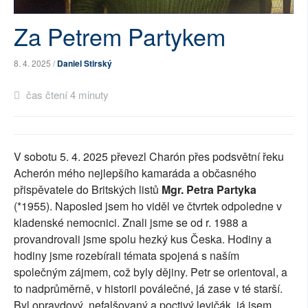
SOCIÁLNÍ SÍTĚ
Za Petrem Partykem
RUBRIKY
8. 4. 2025 /
Daniel Stirský
PLNÁ VERZE STRÁNEK
čas čtení 4 minuty
V sobotu 5. 4. 2025 převezl Charón přes podsvětní řeku
Acherón mého nejlepšího kamaráda a občasného
přispěvatele do Britských listů
Mgr. Petra Partyka
(*1955). Naposled jsem ho viděl ve čtvrtek odpoledne v
kladenské nemocnici. Znali jsme se od r. 1988 a
provandrovali jsme spolu hezký kus Česka. Hodiny a
hodiny jsme rozebírali témata spojená s naším
společným zájmem, což byly dějiny. Petr se orientoval, a
to nadprůměrně, v historii poválečné, já zase v té starší.
Byl opravdový, nefalšovaný a poctivý levičák, já jsem