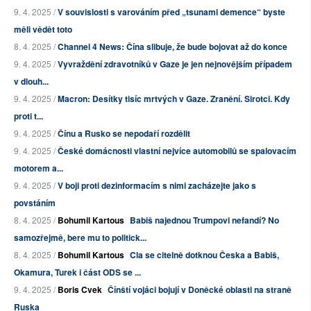
9. 4. 2025 /
V souvislosti s varováním před „tsunami demence“ byste
měli vědět toto
8. 4. 2025 /
Channel 4 News: Čína slibuje, že bude bojovat až do konce
9. 4. 2025 /
Vyvraždění zdravotníků v Gaze je jen nejnovějším případem
v dlouh...
9. 4. 2025 /
Macron: Desítky tisíc mrtvých v Gaze. Zranění. Sirotci. Kdy
proti t...
9. 4. 2025 /
Čínu a Rusko se nepodaří rozdělit
9. 4. 2025 /
České domácnosti vlastní nejvíce automobilů se spalovacím
motorem a...
9. 4. 2025 /
V boji proti dezinformacím s nimi zacházejte jako s
povstáním
8. 4. 2025 /
Bohumil Kartous
Babiš najednou Trumpovi nefandí? No
samozřejmě, bere mu to politick...
8. 4. 2025 /
Bohumil Kartous
Cla se citelně dotknou Česka a Babiš,
Okamura, Turek i část ODS se ...
9. 4. 2025 /
Boris Cvek
Čínští vojáci bojují v Doněcké oblasti na straně
Ruska