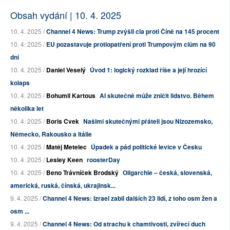
Obsah vydání | 10. 4. 2025
10. 4. 2025 /
Channel 4 News: Trump zvýšil cla proti Číně na 145 procent
10. 4. 2025 /
EU pozastavuje protiopatření proti Trumpovým clům na 90
dní
10. 4. 2025 /
Daniel Veselý
Úvod 1: logický rozklad říše a její hrozící
kolaps
10. 4. 2025 /
Bohumil Kartous
AI skutečně může zničit lidstvo. Během
několika let
10. 4. 2025 /
Boris Cvek
Našimi skutečnými přáteli jsou Nizozemsko,
Německo, Rakousko a Itálie
10. 4. 2025 /
Matěj Metelec
Úpadek a pád politické levice v Česku
10. 4. 2025 /
Lesley Keen
roosterDay
10. 4. 2025 /
Beno Trávníček Brodský
Oligarchie – česká, slovenská,
americká, ruská, čínská, ukrajinsk...
9. 4. 2025 /
Channel 4 News: Izrael zabil dalších 23 lidí, z toho osm žen a
osm ...
9. 4. 2025 /
Channel 4 News: Od strachu k chamtivosti, zvířecí duch