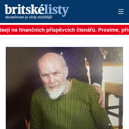
isejí na finančních příspěvcích čtenářů. Prosíme, přis
PŘIHLÁSIT
AKTUÁLNÍ VYDÁNÍ
ARCHIV
ROZHOVORY
TÉMATA
NEJČTENĚJŠÍ ZA 7 DNÍ
AUTOŘI
PŘÍSPĚVKY NA PROVOZ